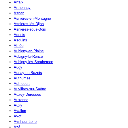
Artaix
Arthonnay
Asnan
Asnières-en-Montagne
Asnières-lès-Dijon
Asnières-sous-Bois
Asnois
Asquins
Athée
Aubigny-en-Plaine
Aubigny-la-Ronce
Aubigny-lès-Sombernon
Augy
Aunay-en-Bazois
Authumes
Autricourt
Auvillars-sur-Saône
Auxey-Duresses
Auxonne
Auxy
Avallon
Avot
Avril-sur-Loire
Azé