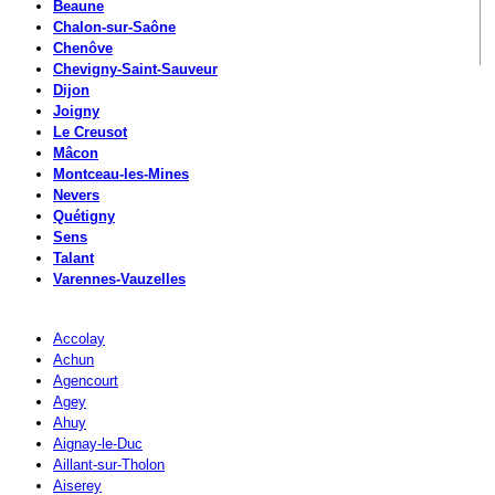
Beaune
Chalon-sur-Saône
Chenôve
Chevigny-Saint-Sauveur
Dijon
Joigny
Le Creusot
Mâcon
Montceau-les-Mines
Nevers
Quétigny
Sens
Talant
Varennes-Vauzelles
Accolay
Achun
Agencourt
Agey
Ahuy
Aignay-le-Duc
Aillant-sur-Tholon
Aiserey