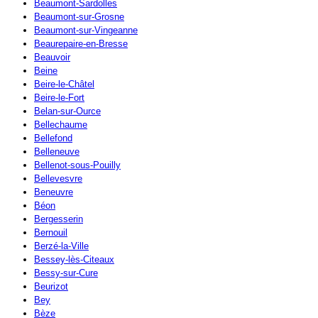
Beaumont-Sardolles
Beaumont-sur-Grosne
Beaumont-sur-Vingeanne
Beaurepaire-en-Bresse
Beauvoir
Beine
Beire-le-Châtel
Beire-le-Fort
Belan-sur-Ource
Bellechaume
Bellefond
Belleneuve
Bellenot-sous-Pouilly
Bellevesvre
Beneuvre
Béon
Bergesserin
Bernouil
Berzé-la-Ville
Bessey-lès-Citeaux
Bessy-sur-Cure
Beurizot
Bey
Bèze