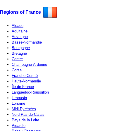
Regions of
France
Alsace
Aquitaine
Auvergne
Basse-Normandie
Bourgogne
Bretagne
Centre
Champagne-Ardenne
Corse
Franche-Comté
Haute-Normandie
Île-de-France
Languedoc-Roussillon
Limousin
Lorraine
Midi-Pyrénées
Nord-Pas-de-Calais
Pays de la Loire
Picardie