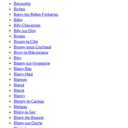
Bézouotte
Biches
Bierry-les-Belles-Fontaines
Billey
Billy-Chevannes
Billy-sur-Oisy
Binges
Bissey-la-Côte
Bissey-sous-Cruchaud
Bissy-la-Mâconnaise
Bitry
Blagny-sur-Vingeanne
Blaisy-Bas
Blaisy-Haut
Blannay
Blanot
Blanot
Blanzy
Bleigny-le-Carreau
Bléneau
Bligny-le-Sec
Bligny-lès-Beaune
Bligny-sur-Ouche