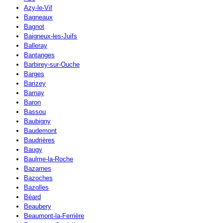
Azy-le-Vif
Bagneaux
Bagnot
Baigneux-les-Juifs
Balleray
Bantanges
Barbirey-sur-Ouche
Barges
Barizey
Barnay
Baron
Bassou
Baubigny
Baudemont
Baudrières
Baugy
Baulme-la-Roche
Bazarnes
Bazoches
Bazolles
Béard
Beaubery
Beaumont-la-Ferrière