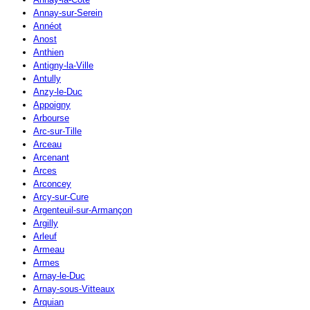
Annay-sur-Serein
Annéot
Anost
Anthien
Antigny-la-Ville
Antully
Anzy-le-Duc
Appoigny
Arbourse
Arc-sur-Tille
Arceau
Arcenant
Arces
Arconcey
Arcy-sur-Cure
Argenteuil-sur-Armançon
Argilly
Arleuf
Armeau
Armes
Arnay-le-Duc
Arnay-sous-Vitteaux
Arquian