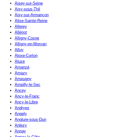
Aisey-sur-Seine
Aisy-sous-Thil
Aisy-sur-Armançon
Alise-Sainte-Reine
Allerey
Allériot
Alligny-Cosne
Alligny-en-Morvan
Alluy
Aloxe-Corton
Aluze
Amanzé
Amazy
Ameugny
Ampilly-le-Sec
Ancey
Ancy-le-Franc
Ancy-le-Libre
Andryes
Angely
Anglure-sous-Dun
Anlezy
Annay
Annay-la-Côte