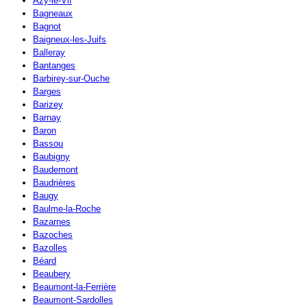
Azy-le-Vif
Bagneaux
Bagnot
Baigneux-les-Juifs
Balleray
Bantanges
Barbirey-sur-Ouche
Barges
Barizey
Barnay
Baron
Bassou
Baubigny
Baudemont
Baudrières
Baugy
Baulme-la-Roche
Bazarnes
Bazoches
Bazolles
Béard
Beaubery
Beaumont-la-Ferrière
Beaumont-Sardolles