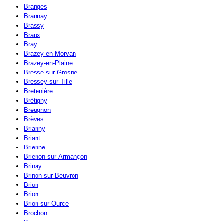
Branges
Brannay
Brassy
Braux
Bray
Brazey-en-Morvan
Brazey-en-Plaine
Bresse-sur-Grosne
Bressey-sur-Tille
Bretenière
Brétigny
Breugnon
Brèves
Brianny
Briant
Brienne
Brienon-sur-Armançon
Brinay
Brinon-sur-Beuvron
Brion
Brion
Brion-sur-Ource
Brochon