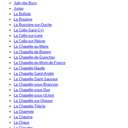
Jully-lès-Buxy
Junay
La Belliole
La Boulaye
La Bussière-sur-Ouche
La Celle-Saint-Cyr
La Celle-sur-Loire
La Celle-sur-Nièvre
La Chapelle-au-Mans
La Chapelle-de-Bragny
La Chapelle-de-Guinchay
La Chapelle-du-Mont-de-France
La Chapelle-Naude
La Chapelle-Saint-André
La Chapelle-Saint-Sauveur
La Chapelle-sous-Brancion
La Chapelle-sous-Dun
La Chapelle-sous-Uchon
La Chapelle-sur-Oreuse
La Chapelle-Thècle
La Charmée
La Chaume
La Chaux
La Clayette