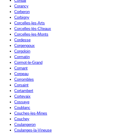
Condal
Corancy
Corberon
Corbigny
Corcelles-les-Arts
Corcelles-lès-Cîteaux
Corcelles-les-Monts
Cordesse
Corgengoux
Corgoloin
Cormatin
Cormot-le-Grand
Cornant
Corpeau
Corrombles
Corsaint
Cortambert
Cortevaix
Cossaye
Coublanc
Couches-les-Mines
Couchey
Coulangeron
Coulanges-la-Vineuse