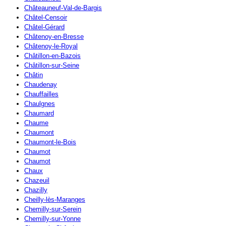
Châteauneuf-Val-de-Bargis
Châtel-Censoir
Châtel-Gérard
Châtenoy-en-Bresse
Châtenoy-le-Royal
Châtillon-en-Bazois
Châtillon-sur-Seine
Châtin
Chaudenay
Chauffailles
Chaulgnes
Chaumard
Chaume
Chaumont
Chaumont-le-Bois
Chaumot
Chaumot
Chaux
Chazeuil
Chazilly
Cheilly-lès-Maranges
Chemilly-sur-Serein
Chemilly-sur-Yonne