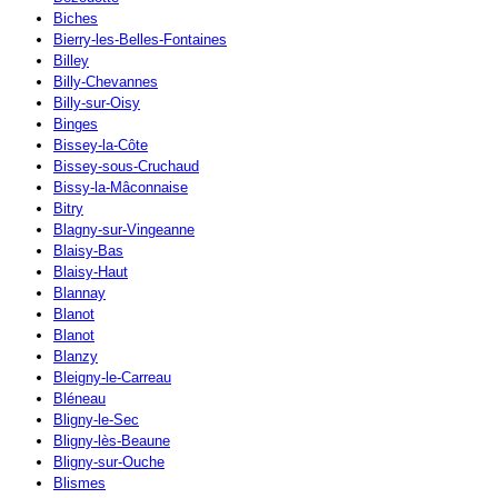
Biches
Bierry-les-Belles-Fontaines
Billey
Billy-Chevannes
Billy-sur-Oisy
Binges
Bissey-la-Côte
Bissey-sous-Cruchaud
Bissy-la-Mâconnaise
Bitry
Blagny-sur-Vingeanne
Blaisy-Bas
Blaisy-Haut
Blannay
Blanot
Blanot
Blanzy
Bleigny-le-Carreau
Bléneau
Bligny-le-Sec
Bligny-lès-Beaune
Bligny-sur-Ouche
Blismes