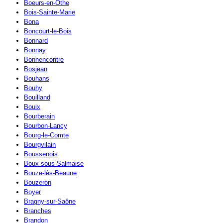
Boeurs-en-Othe
Bois-Sainte-Marie
Bona
Boncourt-le-Bois
Bonnard
Bonnay
Bonnencontre
Bosjean
Bouhans
Bouhy
Bouilland
Bouix
Bourberain
Bourbon-Lancy
Bourg-le-Comte
Bourgvilain
Boussenois
Boux-sous-Salmaise
Bouze-lès-Beaune
Bouzeron
Boyer
Bragny-sur-Saône
Branches
Brandon