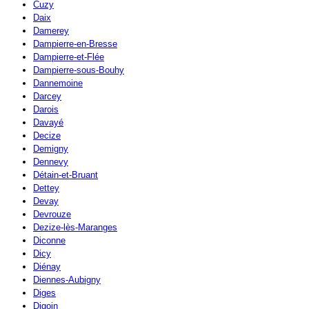
Cuzy
Daix
Damerey
Dampierre-en-Bresse
Dampierre-et-Flée
Dampierre-sous-Bouhy
Dannemoine
Darcey
Darois
Davayé
Decize
Demigny
Dennevy
Détain-et-Bruant
Dettey
Devay
Devrouze
Dezize-lès-Maranges
Diconne
Dicy
Diénay
Diennes-Aubigny
Diges
Digoin