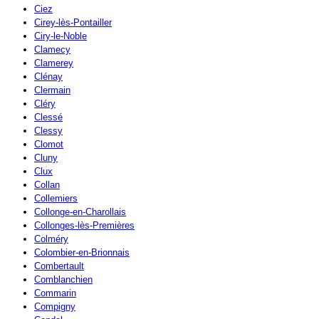
Ciez
Cirey-lès-Pontailler
Ciry-le-Noble
Clamecy
Clamerey
Clénay
Clermain
Cléry
Clessé
Clessy
Clomot
Cluny
Clux
Collan
Collemiers
Collonge-en-Charollais
Collonges-lès-Premières
Colméry
Colombier-en-Brionnais
Combertault
Comblanchien
Commarin
Compigny