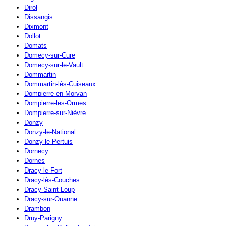
Dirol
Dissangis
Dixmont
Dollot
Domats
Domecy-sur-Cure
Domecy-sur-le-Vault
Dommartin
Dommartin-lès-Cuiseaux
Dompierre-en-Morvan
Dompierre-les-Ormes
Dompierre-sur-Nièvre
Donzy
Donzy-le-National
Donzy-le-Pertuis
Dornecy
Dornes
Dracy-le-Fort
Dracy-lès-Couches
Dracy-Saint-Loup
Dracy-sur-Ouanne
Drambon
Druy-Parigny