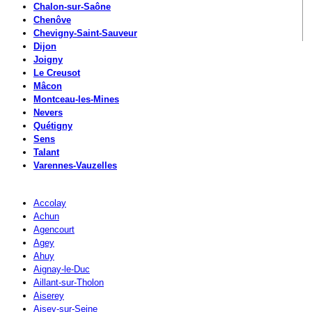
Chalon-sur-Saône
Chenôve
Chevigny-Saint-Sauveur
Dijon
Joigny
Le Creusot
Mâcon
Montceau-les-Mines
Nevers
Quétigny
Sens
Talant
Varennes-Vauzelles
Accolay
Achun
Agencourt
Agey
Ahuy
Aignay-le-Duc
Aillant-sur-Tholon
Aiserey
Aisey-sur-Seine