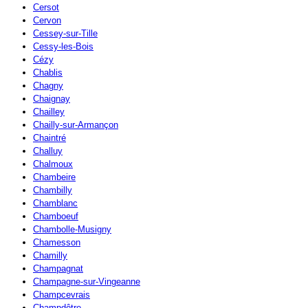
Cersot
Cervon
Cessey-sur-Tille
Cessy-les-Bois
Cézy
Chablis
Chagny
Chaignay
Chailley
Chailly-sur-Armançon
Chaintré
Challuy
Chalmoux
Chambeire
Chambilly
Chamblanc
Chamboeuf
Chambolle-Musigny
Chamesson
Chamilly
Champagnat
Champagne-sur-Vingeanne
Champcevrais
Champdôtre