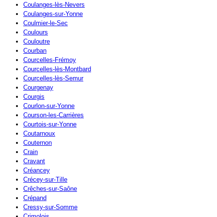
Coulanges-lès-Nevers
Coulanges-sur-Yonne
Coulmier-le-Sec
Coulours
Couloutre
Courban
Courcelles-Frémoy
Courcelles-lès-Montbard
Courcelles-lès-Semur
Courgenay
Courgis
Courlon-sur-Yonne
Courson-les-Carrières
Courtois-sur-Yonne
Coutarnoux
Couternon
Crain
Cravant
Créancey
Crécey-sur-Tille
Crêches-sur-Saône
Crépand
Cressy-sur-Somme
Crimolois