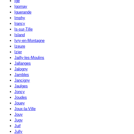
Igé
Igornay
Iguerande
Imphy
Irancy
Is-sur-Tille
Island
Ivry-en-Montagne
Izeure
Izier
Jailly-les-Moulins
Jallanges
Jalogny
Jambles
Jancigny
Jaulges
Joncy
Joudes
Jouey
Joux-la-Ville
Jouy
Jugy
Juif
Jully