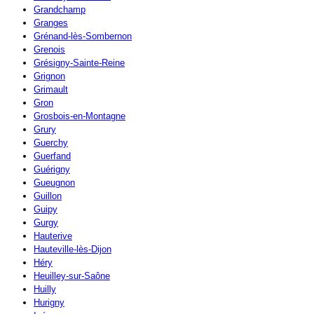
Grandchamp
Granges
Grénand-lès-Sombernon
Grenois
Grésigny-Sainte-Reine
Grignon
Grimault
Gron
Grosbois-en-Montagne
Grury
Guerchy
Guerfand
Guérigny
Gueugnon
Guillon
Guipy
Gurgy
Hauterive
Hauteville-lès-Dijon
Héry
Heuilley-sur-Saône
Huilly
Hurigny