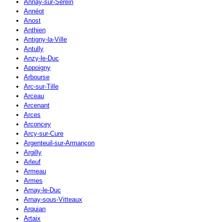
Annay-sur-Serein
Annéot
Anost
Anthien
Antigny-la-Ville
Antully
Anzy-le-Duc
Appoigny
Arbourse
Arc-sur-Tille
Arceau
Arcenant
Arces
Arconcey
Arcy-sur-Cure
Argenteuil-sur-Armançon
Argilly
Arleuf
Armeau
Armes
Arnay-le-Duc
Arnay-sous-Vitteaux
Arquian
Artaix