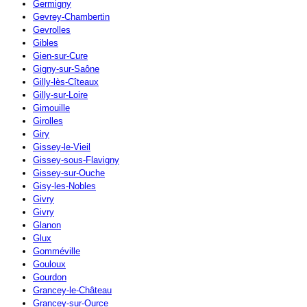
Germigny
Gevrey-Chambertin
Gevrolles
Gibles
Gien-sur-Cure
Gigny-sur-Saône
Gilly-lès-Cîteaux
Gilly-sur-Loire
Gimouille
Girolles
Giry
Gissey-le-Vieil
Gissey-sous-Flavigny
Gissey-sur-Ouche
Gisy-les-Nobles
Givry
Givry
Glanon
Glux
Gomméville
Gouloux
Gourdon
Grancey-le-Château
Grancey-sur-Ource