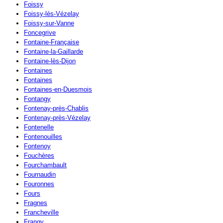
Foissy
Foissy-lès-Vézelay
Foissy-sur-Vanne
Foncegrive
Fontaine-Française
Fontaine-la-Gaillarde
Fontaine-lès-Dijon
Fontaines
Fontaines
Fontaines-en-Duesmois
Fontangy
Fontenay-près-Chablis
Fontenay-près-Vézelay
Fontenelle
Fontenouilles
Fontenoy
Fouchères
Fourchambault
Fournaudin
Fouronnes
Fours
Fragnes
Francheville
Frangy