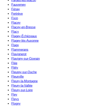
Farges-lès-Mâcon
Fauverney
Fénay
Fertrève
Fixin
Flacey
Flacey-en-Bresse
Flacy
Flagey-Échézeaux
Flagey-lès-Auxonne
Flagy
Flammerans
Flavignerot
Flavigny-sur-Ozerain
Flée
Fléty
Fleurey-sur-Ouche
Fleurville
Fleury-la-Montagne
Fleury-la-Vallée
Fleury-sur-Loire
Fley
Fleys
Flogny