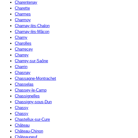
Charentenay
Charette
Charmes
Charmoy
Charnay-lès-Chalon
Charnay-lès-Mâcon
Charny
Charolles
Charrecey
Charrey
Charrey-sur-Saône
Charrin
Chasnay
Chassagne-Montrachet
Chasselas
Chassey-le-Camp
Chassignelles
Chassigny-sous-Dun
Chassy
Chassy
Chastellux-sur-Cure
Château
Château-Chinon
Châteauneuf