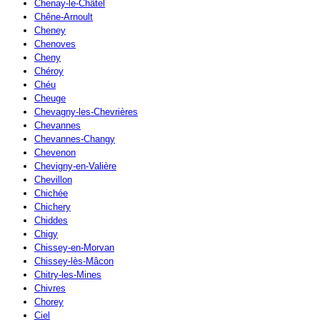
Chenay-le-Châtel
Chêne-Arnoult
Cheney
Chenoves
Cheny
Chéroy
Chéu
Cheuge
Chevagny-les-Chevrières
Chevannes
Chevannes-Changy
Chevenon
Chevigny-en-Valière
Chevillon
Chichée
Chichery
Chiddes
Chigy
Chissey-en-Morvan
Chissey-lès-Mâcon
Chitry-les-Mines
Chivres
Chorey
Ciel