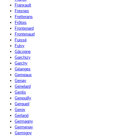
Franxault
Fresnes
Fretterans
Frôlois
Frontenard
Frontenaud
Fuissé
Fulvy
Gâcogne
Garchizy
Garchy
Géanges
Gemeaux
Genay
Génelard
Genlis
Genouilly
Gergueil
Gergy
Gerland
Germagny
Germenay
Germigny