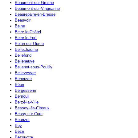
Beaumont-sur-Grosne
Beaumont-sur-Vingeanne
Beaurepaire-en-Bresse
Beauvoir
Beine
Beire-le-Châtel
Beire-le-Fort
Belan-sur-Ource
Bellechaume
Bellefond
Belleneuve
Bellenot-sous-Pouilly
Bellevesvre
Beneuvre
Béon
Bergesserin
Bernouil
Berzé-la-Ville
Bessey-lès-Citeaux
Bessy-sur-Cure
Beurizot
Bey
Bèze
Bézouotte