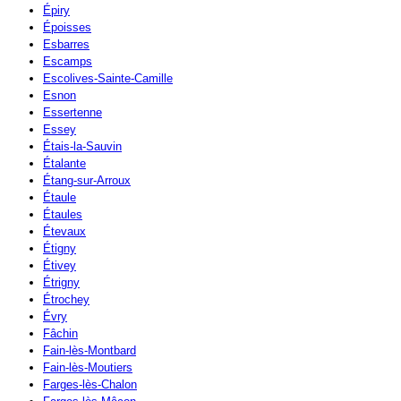
Épiry
Époisses
Esbarres
Escamps
Escolives-Sainte-Camille
Esnon
Essertenne
Essey
Étais-la-Sauvin
Étalante
Étang-sur-Arroux
Étaule
Étaules
Étevaux
Étigny
Étivey
Étrigny
Étrochey
Évry
Fâchin
Fain-lès-Montbard
Fain-lès-Moutiers
Farges-lès-Chalon