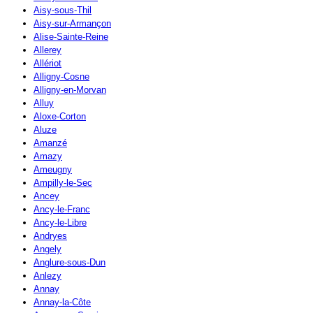
Aisy-sous-Thil
Aisy-sur-Armançon
Alise-Sainte-Reine
Allerey
Allériot
Alligny-Cosne
Alligny-en-Morvan
Alluy
Aloxe-Corton
Aluze
Amanzé
Amazy
Ameugny
Ampilly-le-Sec
Ancey
Ancy-le-Franc
Ancy-le-Libre
Andryes
Angely
Anglure-sous-Dun
Anlezy
Annay
Annay-la-Côte