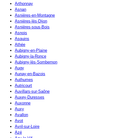
Arthonnay
Asnan
Asnières-en-Montagne
Asnières-lès-Dijon
Asnières-sous-Bois
Asnois
Asquins
Athée
Aubigny-en-Plaine
Aubigny-la-Ronce
Aubigny-lès-Sombernon
Augy
Aunay-en-Bazois
Authumes
Autricourt
Auvillars-sur-Saône
Auxey-Duresses
Auxonne
Auxy
Avallon
Avot
Avril-sur-Loire
Azé