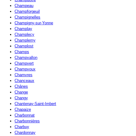
Champeau
Champforgeuil
Champignelles
Champigny-sur-Yonne
Champlay
Champlecy
Champlemy
Champlost
Champs
Champvallon
Champvert
Champvoux
Chamvres
Chanceaux
Chânes
Change
Changy
Chantenay-Saint-Imbert
Chapaize
Charbonnat
Charbonnières
Charbuy
Chardonnay