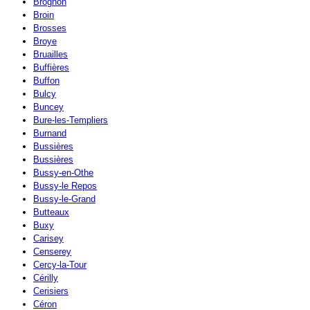
Brognon
Broin
Brosses
Broye
Bruailles
Buffières
Buffon
Bulcy
Buncey
Bure-les-Templiers
Burnand
Bussières
Bussières
Bussy-en-Othe
Bussy-le Repos
Bussy-le-Grand
Butteaux
Buxy
Carisey
Censerey
Cercy-la-Tour
Cérilly
Cerisiers
Céron