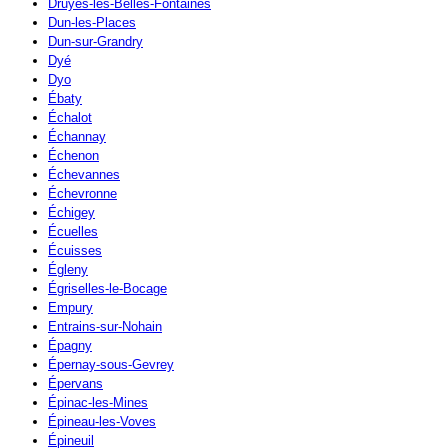
Druyes-les-Belles-Fontaines
Dun-les-Places
Dun-sur-Grandry
Dyé
Dyo
Ébaty
Échalot
Échannay
Échenon
Échevannes
Échevronne
Échigey
Écuelles
Écuisses
Égleny
Égriselles-le-Bocage
Empury
Entrains-sur-Nohain
Épagny
Épernay-sous-Gevrey
Épervans
Épinac-les-Mines
Épineau-les-Voves
Épineuil