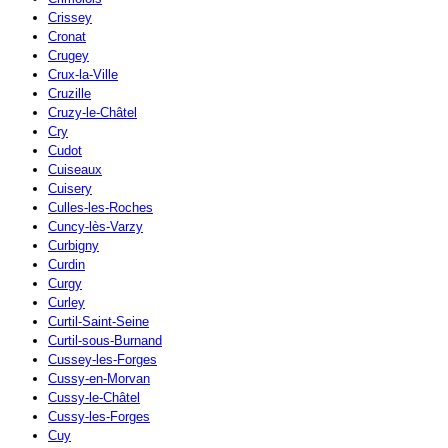
Crissey
Cronat
Crugey
Crux-la-Ville
Cruzille
Cruzy-le-Châtel
Cry
Cudot
Cuiseaux
Cuisery
Culles-les-Roches
Cuncy-lès-Varzy
Curbigny
Curdin
Curgy
Curley
Curtil-Saint-Seine
Curtil-sous-Burnand
Cussey-les-Forges
Cussy-en-Morvan
Cussy-le-Châtel
Cussy-les-Forges
Cuy