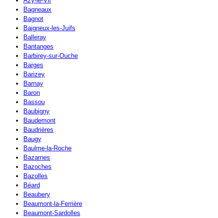
Azy-le-Vif
Bagneaux
Bagnot
Baigneux-les-Juifs
Balleray
Bantanges
Barbirey-sur-Ouche
Barges
Barizey
Barnay
Baron
Bassou
Baubigny
Baudemont
Baudrières
Baugy
Baulme-la-Roche
Bazarnes
Bazoches
Bazolles
Béard
Beaubery
Beaumont-la-Ferrière
Beaumont-Sardolles