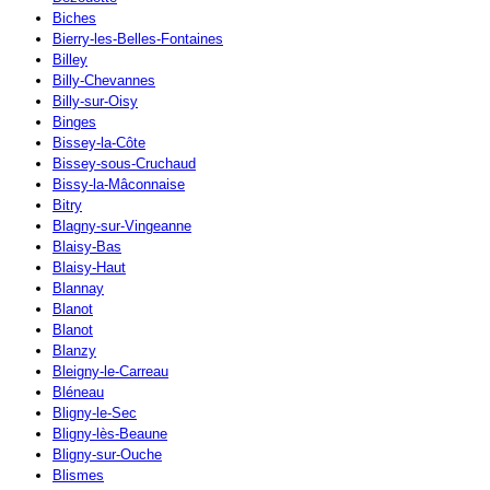
Biches
Bierry-les-Belles-Fontaines
Billey
Billy-Chevannes
Billy-sur-Oisy
Binges
Bissey-la-Côte
Bissey-sous-Cruchaud
Bissy-la-Mâconnaise
Bitry
Blagny-sur-Vingeanne
Blaisy-Bas
Blaisy-Haut
Blannay
Blanot
Blanot
Blanzy
Bleigny-le-Carreau
Bléneau
Bligny-le-Sec
Bligny-lès-Beaune
Bligny-sur-Ouche
Blismes