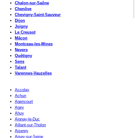
Chalon-sur-Saône
Chenôve
Chevigny-Saint-Sauveur
Dijon
Joigny
Le Creusot
Mâcon
Montceau-les-Mines
Nevers
Quétigny
Sens
Talant
Varennes-Vauzelles
Accolay
Achun
Agencourt
Agey
Ahuy
Aignay-le-Duc
Aillant-sur-Tholon
Aiserey
Aisey-sur-Seine