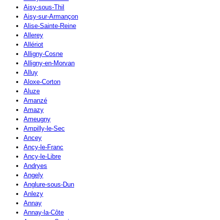
Aisy-sous-Thil
Aisy-sur-Armançon
Alise-Sainte-Reine
Allerey
Allériot
Alligny-Cosne
Alligny-en-Morvan
Alluy
Aloxe-Corton
Aluze
Amanzé
Amazy
Ameugny
Ampilly-le-Sec
Ancey
Ancy-le-Franc
Ancy-le-Libre
Andryes
Angely
Anglure-sous-Dun
Anlezy
Annay
Annay-la-Côte