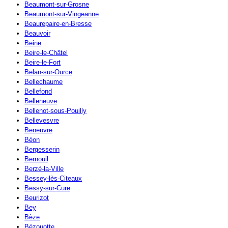
Beaumont-sur-Grosne
Beaumont-sur-Vingeanne
Beaurepaire-en-Bresse
Beauvoir
Beine
Beire-le-Châtel
Beire-le-Fort
Belan-sur-Ource
Bellechaume
Bellefond
Belleneuve
Bellenot-sous-Pouilly
Bellevesvre
Beneuvre
Béon
Bergesserin
Bernouil
Berzé-la-Ville
Bessey-lès-Citeaux
Bessy-sur-Cure
Beurizot
Bey
Bèze
Bézouotte