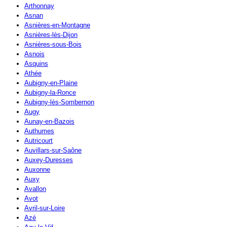
Arthonnay
Asnan
Asnières-en-Montagne
Asnières-lès-Dijon
Asnières-sous-Bois
Asnois
Asquins
Athée
Aubigny-en-Plaine
Aubigny-la-Ronce
Aubigny-lès-Sombernon
Augy
Aunay-en-Bazois
Authumes
Autricourt
Auvillars-sur-Saône
Auxey-Duresses
Auxonne
Auxy
Avallon
Avot
Avril-sur-Loire
Azé