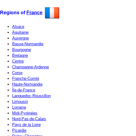
Regions of
France
Alsace
Aquitaine
Auvergne
Basse-Normandie
Bourgogne
Bretagne
Centre
Champagne-Ardenne
Corse
Franche-Comté
Haute-Normandie
Île-de-France
Languedoc-Roussillon
Limousin
Lorraine
Midi-Pyrénées
Nord-Pas-de-Calais
Pays de la Loire
Picardie