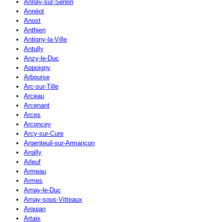
Annay-sur-Serein
Annéot
Anost
Anthien
Antigny-la-Ville
Antully
Anzy-le-Duc
Appoigny
Arbourse
Arc-sur-Tille
Arceau
Arcenant
Arces
Arconcey
Arcy-sur-Cure
Argenteuil-sur-Armançon
Argilly
Arleuf
Armeau
Armes
Arnay-le-Duc
Arnay-sous-Vitteaux
Arquian
Artaix