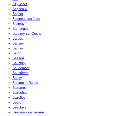
Azy-le-Vif
Bagneaux
Bagnot
Baigneux-les-Juifs
Balleray
Bantanges
Barbirey-sur-Ouche
Barges
Barizey
Barnay
Baron
Bassou
Baubigny
Baudemont
Baudrières
Baugy
Baulme-la-Roche
Bazarnes
Bazoches
Bazolles
Béard
Beaubery
Beaumont-la-Ferrière