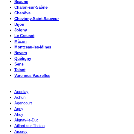
Beaune
Chalon-sur-Saône
Chenôve
Chevigny-Saint-Sauveur
Dijon
Joigny
Le Creusot
Mâcon
Montceau-les-Mines
Nevers
Quétigny
Sens
Talant
Varennes-Vauzelles
Accolay
Achun
Agencourt
Agey
Ahuy
Aignay-le-Duc
Aillant-sur-Tholon
Aiserey