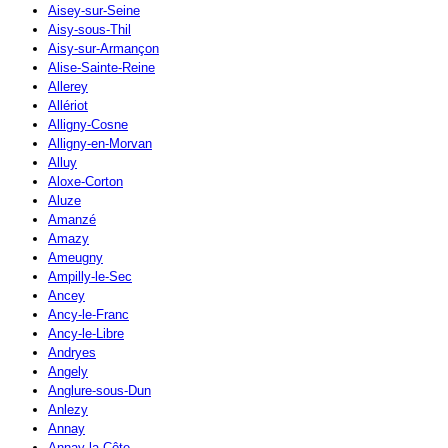
Aisey-sur-Seine
Aisy-sous-Thil
Aisy-sur-Armançon
Alise-Sainte-Reine
Allerey
Allériot
Alligny-Cosne
Alligny-en-Morvan
Alluy
Aloxe-Corton
Aluze
Amanzé
Amazy
Ameugny
Ampilly-le-Sec
Ancey
Ancy-le-Franc
Ancy-le-Libre
Andryes
Angely
Anglure-sous-Dun
Anlezy
Annay
Annay-la-Côte