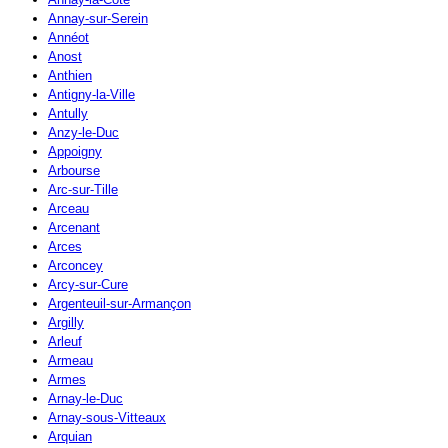
Annay-sur-Serein
Annéot
Anost
Anthien
Antigny-la-Ville
Antully
Anzy-le-Duc
Appoigny
Arbourse
Arc-sur-Tille
Arceau
Arcenant
Arces
Arconcey
Arcy-sur-Cure
Argenteuil-sur-Armançon
Argilly
Arleuf
Armeau
Armes
Arnay-le-Duc
Arnay-sous-Vitteaux
Arquian