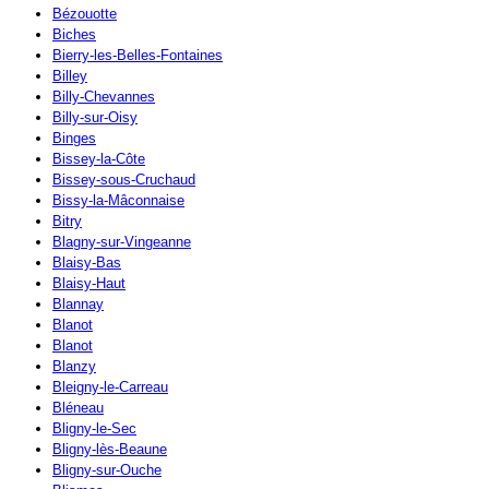
Bézouotte
Biches
Bierry-les-Belles-Fontaines
Billey
Billy-Chevannes
Billy-sur-Oisy
Binges
Bissey-la-Côte
Bissey-sous-Cruchaud
Bissy-la-Mâconnaise
Bitry
Blagny-sur-Vingeanne
Blaisy-Bas
Blaisy-Haut
Blannay
Blanot
Blanot
Blanzy
Bleigny-le-Carreau
Bléneau
Bligny-le-Sec
Bligny-lès-Beaune
Bligny-sur-Ouche