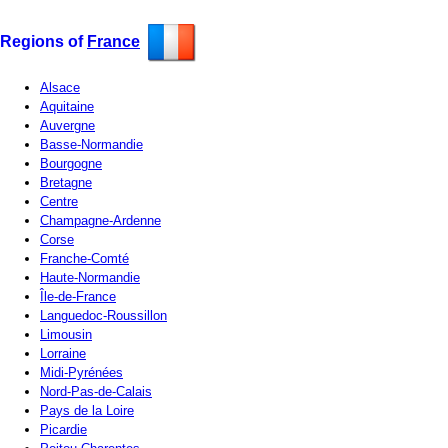
Regions of
France
Alsace
Aquitaine
Auvergne
Basse-Normandie
Bourgogne
Bretagne
Centre
Champagne-Ardenne
Corse
Franche-Comté
Haute-Normandie
Île-de-France
Languedoc-Roussillon
Limousin
Lorraine
Midi-Pyrénées
Nord-Pas-de-Calais
Pays de la Loire
Picardie