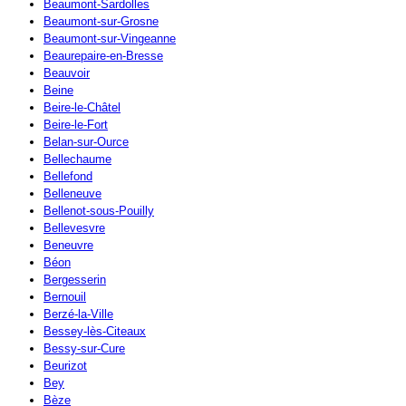
Beaumont-Sardolles
Beaumont-sur-Grosne
Beaumont-sur-Vingeanne
Beaurepaire-en-Bresse
Beauvoir
Beine
Beire-le-Châtel
Beire-le-Fort
Belan-sur-Ource
Bellechaume
Bellefond
Belleneuve
Bellenot-sous-Pouilly
Bellevesvre
Beneuvre
Béon
Bergesserin
Bernouil
Berzé-la-Ville
Bessey-lès-Citeaux
Bessy-sur-Cure
Beurizot
Bey
Bèze