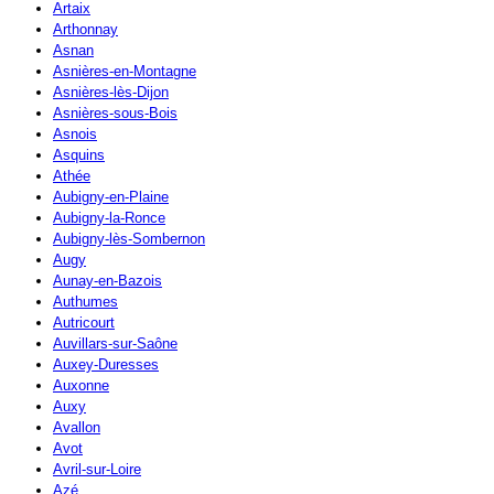
Artaix
Arthonnay
Asnan
Asnières-en-Montagne
Asnières-lès-Dijon
Asnières-sous-Bois
Asnois
Asquins
Athée
Aubigny-en-Plaine
Aubigny-la-Ronce
Aubigny-lès-Sombernon
Augy
Aunay-en-Bazois
Authumes
Autricourt
Auvillars-sur-Saône
Auxey-Duresses
Auxonne
Auxy
Avallon
Avot
Avril-sur-Loire
Azé