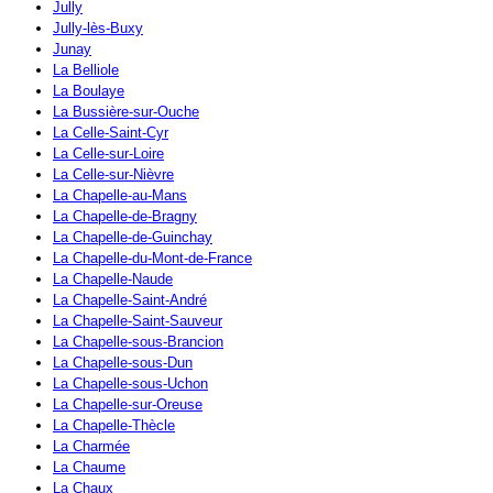
Jully
Jully-lès-Buxy
Junay
La Belliole
La Boulaye
La Bussière-sur-Ouche
La Celle-Saint-Cyr
La Celle-sur-Loire
La Celle-sur-Nièvre
La Chapelle-au-Mans
La Chapelle-de-Bragny
La Chapelle-de-Guinchay
La Chapelle-du-Mont-de-France
La Chapelle-Naude
La Chapelle-Saint-André
La Chapelle-Saint-Sauveur
La Chapelle-sous-Brancion
La Chapelle-sous-Dun
La Chapelle-sous-Uchon
La Chapelle-sur-Oreuse
La Chapelle-Thècle
La Charmée
La Chaume
La Chaux