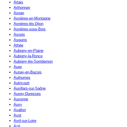
Artaix
Arthonnay
Asnan
Asnières-en-Montagne
Asnières-lès-Dijon
Asnières-sous-Bois
Asnois
Asquins
Athée
Aubigny-en-Plaine
Aubigny-la-Ronce
Aubigny-lès-Sombernon
Augy
Aunay-en-Bazois
Authumes
Autricourt
Auvillars-sur-Saône
Auxey-Duresses
Auxonne
Auxy
Avallon
Avot
Avril-sur-Loire
Azé