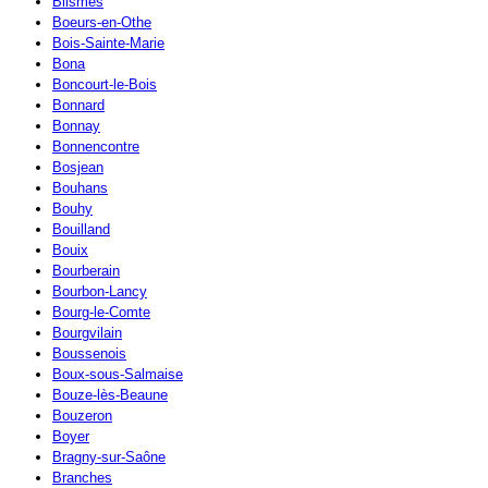
Blismes
Boeurs-en-Othe
Bois-Sainte-Marie
Bona
Boncourt-le-Bois
Bonnard
Bonnay
Bonnencontre
Bosjean
Bouhans
Bouhy
Bouilland
Bouix
Bourberain
Bourbon-Lancy
Bourg-le-Comte
Bourgvilain
Boussenois
Boux-sous-Salmaise
Bouze-lès-Beaune
Bouzeron
Boyer
Bragny-sur-Saône
Branches