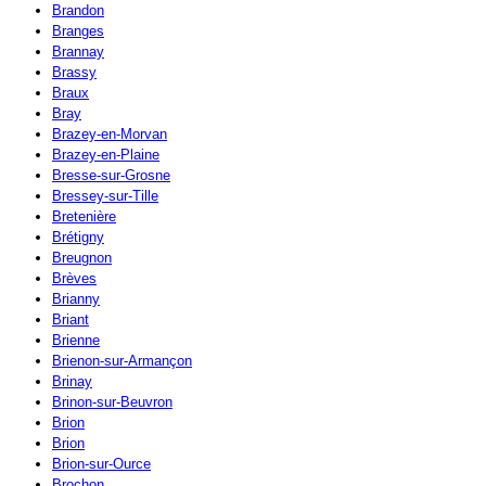
Brandon
Branges
Brannay
Brassy
Braux
Bray
Brazey-en-Morvan
Brazey-en-Plaine
Bresse-sur-Grosne
Bressey-sur-Tille
Bretenière
Brétigny
Breugnon
Brèves
Brianny
Briant
Brienne
Brienon-sur-Armançon
Brinay
Brinon-sur-Beuvron
Brion
Brion
Brion-sur-Ource
Brochon