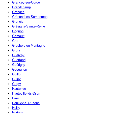
Grancey-sur-Ource
Grandchamp
Granges
Grénand-lès-Sombernon
Grenois
Grésigny-Sainte-Reine
Grignon
Grimault
Gron
Grosbois-en-Montagne
Grury
Guerchy
Guerfand
Guérigny
Gueugnon
Guillon
Guipy
Gurgy
Hauterive
Hauteville-lès-Dijon
Héry
Heuilley-sur-Saône
Huilly
Hurigny