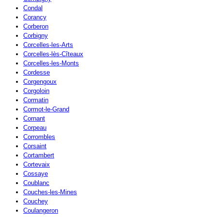
Condal
Corancy
Corberon
Corbigny
Corcelles-les-Arts
Corcelles-lès-Cîteaux
Corcelles-les-Monts
Cordesse
Corgengoux
Corgoloin
Cormatin
Cormot-le-Grand
Cornant
Corpeau
Corrombles
Corsaint
Cortambert
Cortevaix
Cossaye
Coublanc
Couches-les-Mines
Couchey
Coulangeron