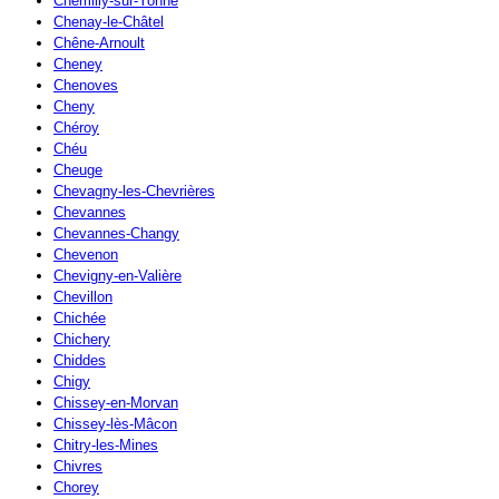
Chemilly-sur-Yonne
Chenay-le-Châtel
Chêne-Arnoult
Cheney
Chenoves
Cheny
Chéroy
Chéu
Cheuge
Chevagny-les-Chevrières
Chevannes
Chevannes-Changy
Chevenon
Chevigny-en-Valière
Chevillon
Chichée
Chichery
Chiddes
Chigy
Chissey-en-Morvan
Chissey-lès-Mâcon
Chitry-les-Mines
Chivres
Chorey