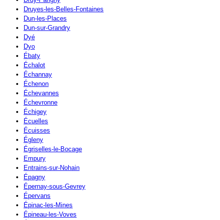
Druyes-les-Belles-Fontaines
Dun-les-Places
Dun-sur-Grandry
Dyé
Dyo
Ébaty
Échalot
Échannay
Échenon
Échevannes
Échevronne
Échigey
Écuelles
Écuisses
Égleny
Égriselles-le-Bocage
Empury
Entrains-sur-Nohain
Épagny
Épernay-sous-Gevrey
Épervans
Épinac-les-Mines
Épineau-les-Voves