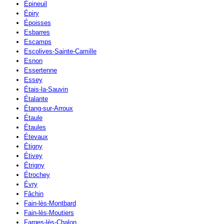
Épineuil
Épiry
Époisses
Esbarres
Escamps
Escolives-Sainte-Camille
Esnon
Essertenne
Essey
Étais-la-Sauvin
Étalante
Étang-sur-Arroux
Étaule
Étaules
Étevaux
Étigny
Étivey
Étrigny
Étrochey
Évry
Fâchin
Fain-lès-Montbard
Fain-lès-Moutiers
Farges-lès-Chalon