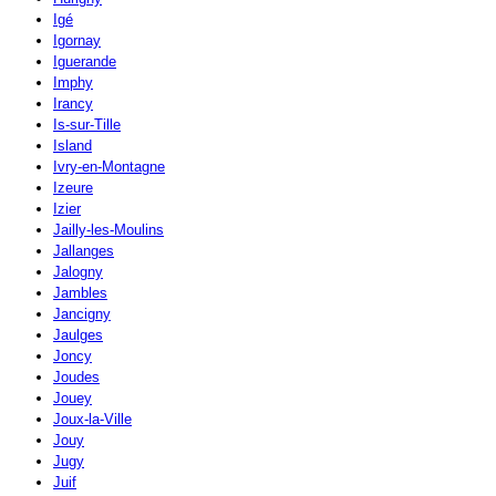
Igé
Igornay
Iguerande
Imphy
Irancy
Is-sur-Tille
Island
Ivry-en-Montagne
Izeure
Izier
Jailly-les-Moulins
Jallanges
Jalogny
Jambles
Jancigny
Jaulges
Joncy
Joudes
Jouey
Joux-la-Ville
Jouy
Jugy
Juif