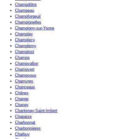
Champdôtre
Champeau
Champforgeuil
Champignelles
Champigny-sur-Yonne
Champlay
Champlecy
Champlemy
Champlost
Champs
Champvallon
Champvert
Champvoux
Chamvres
Chanceaux
Chânes
Change
Changy
Chantenay-Saint-Imbert
Chapaize
Charbonnat
Charbonnières
Charbuy