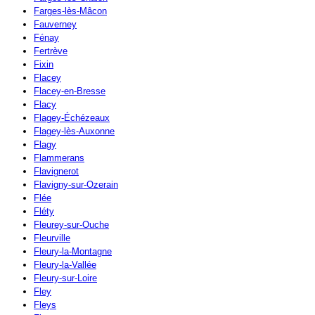
Farges-lès-Mâcon
Fauverney
Fénay
Fertrève
Fixin
Flacey
Flacey-en-Bresse
Flacy
Flagey-Échézeaux
Flagey-lès-Auxonne
Flagy
Flammerans
Flavignerot
Flavigny-sur-Ozerain
Flée
Fléty
Fleurey-sur-Ouche
Fleurville
Fleury-la-Montagne
Fleury-la-Vallée
Fleury-sur-Loire
Fley
Fleys