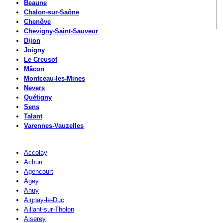
Beaune
Chalon-sur-Saône
Chenôve
Chevigny-Saint-Sauveur
Dijon
Joigny
Le Creusot
Mâcon
Montceau-les-Mines
Nevers
Quétigny
Sens
Talant
Varennes-Vauzelles
Accolay
Achun
Agencourt
Agey
Ahuy
Aignay-le-Duc
Aillant-sur-Tholon
Aiserey