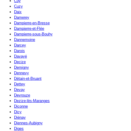
Cuy
Cuzy
Daix
Damerey
Dampierre-en-Bresse
Dampierre-et-Flée
Dampierre-sous-Bouhy
Dannemoine
Darcey
Darois
Davayé
Decize
Demigny
Dennevy
Détain-et-Bruant
Dettey
Devay
Devrouze
Dezize-lès-Maranges
Diconne
Dicy
Diénay
Diennes-Aubigny
Diges