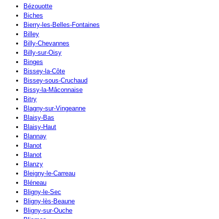
Bézouotte
Biches
Bierry-les-Belles-Fontaines
Billey
Billy-Chevannes
Billy-sur-Oisy
Binges
Bissey-la-Côte
Bissey-sous-Cruchaud
Bissy-la-Mâconnaise
Bitry
Blagny-sur-Vingeanne
Blaisy-Bas
Blaisy-Haut
Blannay
Blanot
Blanot
Blanzy
Bleigny-le-Carreau
Bléneau
Bligny-le-Sec
Bligny-lès-Beaune
Bligny-sur-Ouche