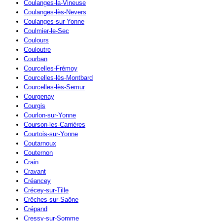
Coulanges-la-Vineuse
Coulanges-lès-Nevers
Coulanges-sur-Yonne
Coulmier-le-Sec
Coulours
Couloutre
Courban
Courcelles-Frémoy
Courcelles-lès-Montbard
Courcelles-lès-Semur
Courgenay
Courgis
Courlon-sur-Yonne
Courson-les-Carrières
Courtois-sur-Yonne
Coutarnoux
Couternon
Crain
Cravant
Créancey
Crécey-sur-Tille
Crêches-sur-Saône
Crépand
Cressy-sur-Somme