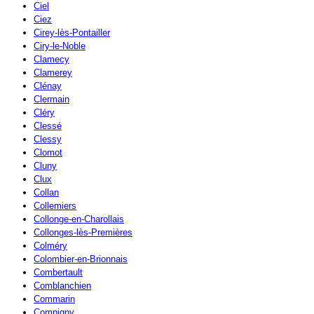
Ciel
Ciez
Cirey-lès-Pontailler
Ciry-le-Noble
Clamecy
Clamerey
Clénay
Clermain
Cléry
Clessé
Clessy
Clomot
Cluny
Clux
Collan
Collemiers
Collonge-en-Charollais
Collonges-lès-Premières
Colméry
Colombier-en-Brionnais
Combertault
Comblanchien
Commarin
Compigny