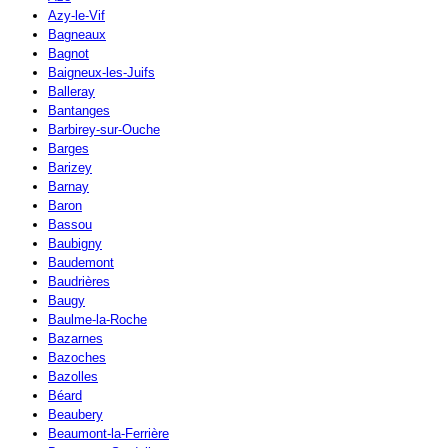
Azy-le-Vif
Bagneaux
Bagnot
Baigneux-les-Juifs
Balleray
Bantanges
Barbirey-sur-Ouche
Barges
Barizey
Barnay
Baron
Bassou
Baubigny
Baudemont
Baudrières
Baugy
Baulme-la-Roche
Bazarnes
Bazoches
Bazolles
Béard
Beaubery
Beaumont-la-Ferrière