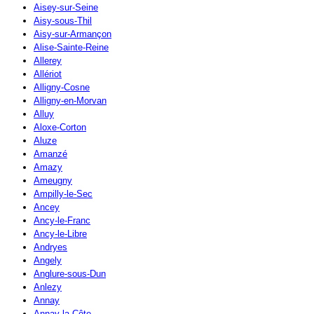
Aisey-sur-Seine
Aisy-sous-Thil
Aisy-sur-Armançon
Alise-Sainte-Reine
Allerey
Allériot
Alligny-Cosne
Alligny-en-Morvan
Alluy
Aloxe-Corton
Aluze
Amanzé
Amazy
Ameugny
Ampilly-le-Sec
Ancey
Ancy-le-Franc
Ancy-le-Libre
Andryes
Angely
Anglure-sous-Dun
Anlezy
Annay
Annay-la-Côte