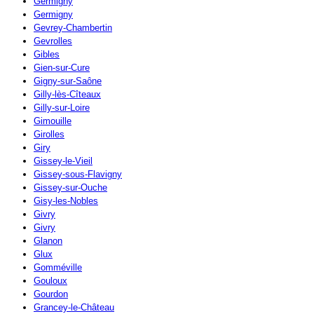
Germigny
Germigny
Gevrey-Chambertin
Gevrolles
Gibles
Gien-sur-Cure
Gigny-sur-Saône
Gilly-lès-Cîteaux
Gilly-sur-Loire
Gimouille
Girolles
Giry
Gissey-le-Vieil
Gissey-sous-Flavigny
Gissey-sur-Ouche
Gisy-les-Nobles
Givry
Givry
Glanon
Glux
Gomméville
Gouloux
Gourdon
Grancey-le-Château