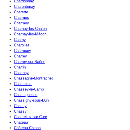
Chardonnay
Charentenay
Charette
Charmes
Charmoy
Charnay-lès-Chalon
Charnay-lès-Mâcon
Charny
Charolles
Charrecey
Charrey
Charrey-sur-Saône
Charrin
Chasnay
Chassagne-Montrachet
Chasselas
Chassey-le-Camp
Chassignelles
Chassigny-sous-Dun
Chassy
Chassy
Chastellux-sur-Cure
Château
Château-Chinon