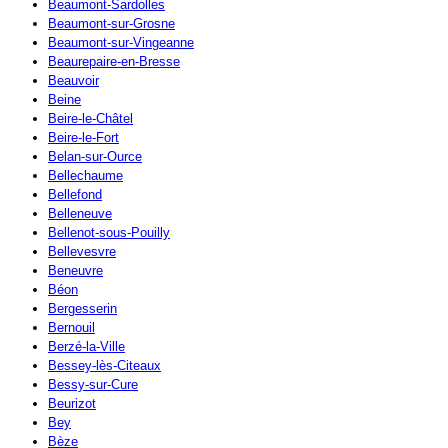
Beaumont-Sardolles
Beaumont-sur-Grosne
Beaumont-sur-Vingeanne
Beaurepaire-en-Bresse
Beauvoir
Beine
Beire-le-Châtel
Beire-le-Fort
Belan-sur-Ource
Bellechaume
Bellefond
Belleneuve
Bellenot-sous-Pouilly
Bellevesvre
Beneuvre
Béon
Bergesserin
Bernouil
Berzé-la-Ville
Bessey-lès-Citeaux
Bessy-sur-Cure
Beurizot
Bey
Bèze