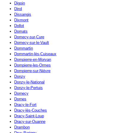
Digoin
Dirol
Dissangis
Dixmont
Dollot
Domats
Domecy-sur-Cure
Domecy-sur-le-Vault
Dommartin
Dommartin-lès-Cuiseaux
Dompierre-en-Morvan
Dompierre-les-Ormes
Dompierre-sur-Nièvre
Donzy
Donzy-le-National
Donzy-le-Pertuis
Dornecy
Dornes
Dracy-le-Fort
Dracy-lès-Couches
Dracy-Saint-Loup
Dracy-sur-Ouanne
Drambon
Druy-Parigny