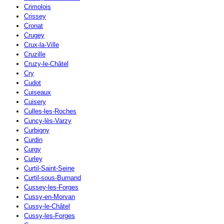
Crimolois
Crissey
Cronat
Crugey
Crux-la-Ville
Cruzille
Cruzy-le-Châtel
Cry
Cudot
Cuiseaux
Cuisery
Culles-les-Roches
Cuncy-lès-Varzy
Curbigny
Curdin
Curgy
Curley
Curtil-Saint-Seine
Curtil-sous-Burnand
Cussey-les-Forges
Cussy-en-Morvan
Cussy-le-Châtel
Cussy-les-Forges