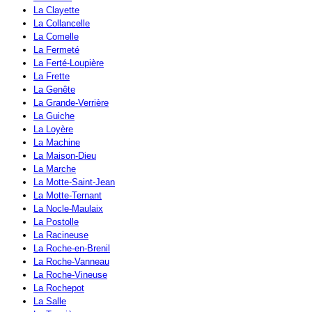
La Clayette
La Collancelle
La Comelle
La Fermeté
La Ferté-Loupière
La Frette
La Genête
La Grande-Verrière
La Guiche
La Loyère
La Machine
La Maison-Dieu
La Marche
La Motte-Saint-Jean
La Motte-Ternant
La Nocle-Maulaix
La Postolle
La Racineuse
La Roche-en-Brenil
La Roche-Vanneau
La Roche-Vineuse
La Rochepot
La Salle