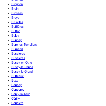
Brognon
Broin
Brosses
Broye
Bruailles
Buffières
Buffon
Bulcy
Buncey
Bure-les-Templiers
Burnand
Bussières
Bussières
Bussy-en-Othe
Bussy-le Repos
Bussy-le-Grand
Butteaux
Buxy
Carisey
Censerey
Cercy-la-Tour
Cérilly
Cerisiers