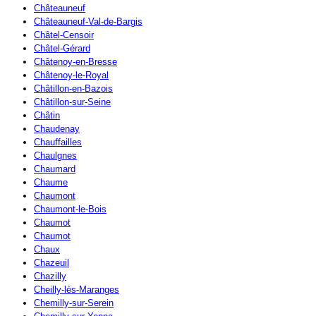
Châteauneuf
Châteauneuf-Val-de-Bargis
Châtel-Censoir
Châtel-Gérard
Châtenoy-en-Bresse
Châtenoy-le-Royal
Châtillon-en-Bazois
Châtillon-sur-Seine
Châtin
Chaudenay
Chauffailles
Chaulgnes
Chaumard
Chaume
Chaumont
Chaumont-le-Bois
Chaumot
Chaumot
Chaux
Chazeuil
Chazilly
Cheilly-lès-Maranges
Chemilly-sur-Serein