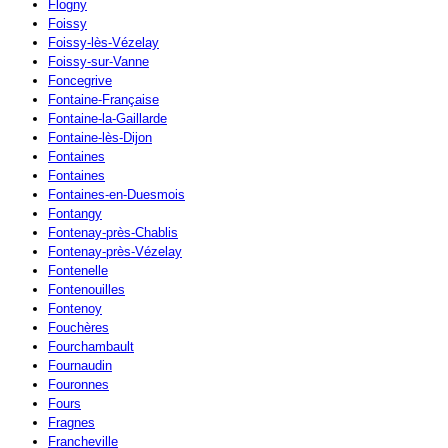
Flogny
Foissy
Foissy-lès-Vézelay
Foissy-sur-Vanne
Foncegrive
Fontaine-Française
Fontaine-la-Gaillarde
Fontaine-lès-Dijon
Fontaines
Fontaines
Fontaines-en-Duesmois
Fontangy
Fontenay-près-Chablis
Fontenay-près-Vézelay
Fontenelle
Fontenouilles
Fontenoy
Fouchères
Fourchambault
Fournaudin
Fouronnes
Fours
Fragnes
Francheville