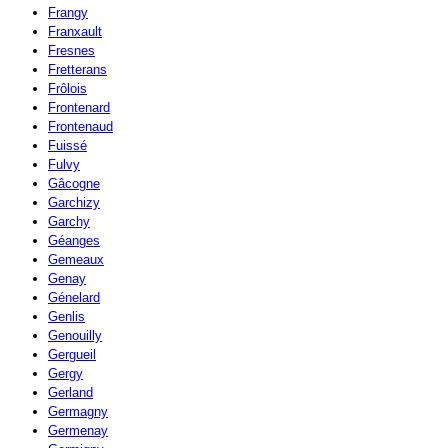
Frangy
Franxault
Fresnes
Fretterans
Frôlois
Frontenard
Frontenaud
Fuissé
Fulvy
Gâcogne
Garchizy
Garchy
Géanges
Gemeaux
Genay
Génelard
Genlis
Genouilly
Gergueil
Gergy
Gerland
Germagny
Germenay