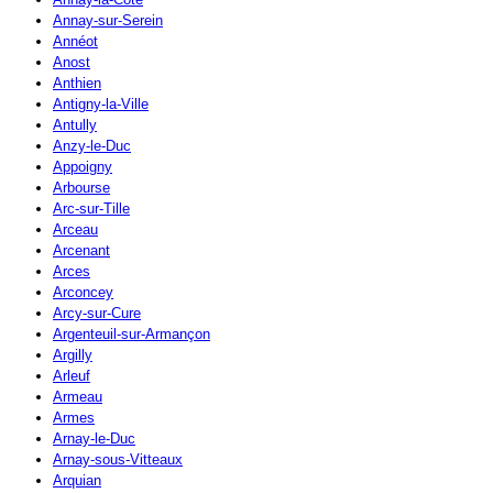
Annay-sur-Serein
Annéot
Anost
Anthien
Antigny-la-Ville
Antully
Anzy-le-Duc
Appoigny
Arbourse
Arc-sur-Tille
Arceau
Arcenant
Arces
Arconcey
Arcy-sur-Cure
Argenteuil-sur-Armançon
Argilly
Arleuf
Armeau
Armes
Arnay-le-Duc
Arnay-sous-Vitteaux
Arquian