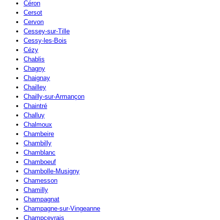
Céron
Cersot
Cervon
Cessey-sur-Tille
Cessy-les-Bois
Cézy
Chablis
Chagny
Chaignay
Chailley
Chailly-sur-Armançon
Chaintré
Challuy
Chalmoux
Chambeire
Chambilly
Chamblanc
Chamboeuf
Chambolle-Musigny
Chamesson
Chamilly
Champagnat
Champagne-sur-Vingeanne
Champcevrais