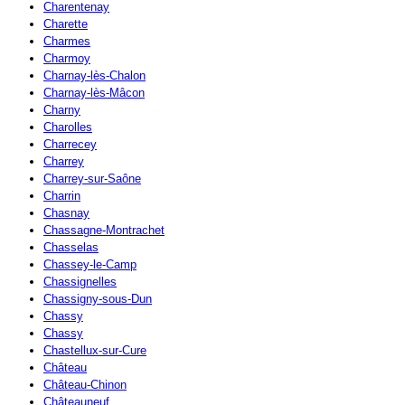
Charentenay
Charette
Charmes
Charmoy
Charnay-lès-Chalon
Charnay-lès-Mâcon
Charny
Charolles
Charrecey
Charrey
Charrey-sur-Saône
Charrin
Chasnay
Chassagne-Montrachet
Chasselas
Chassey-le-Camp
Chassignelles
Chassigny-sous-Dun
Chassy
Chassy
Chastellux-sur-Cure
Château
Château-Chinon
Châteauneuf