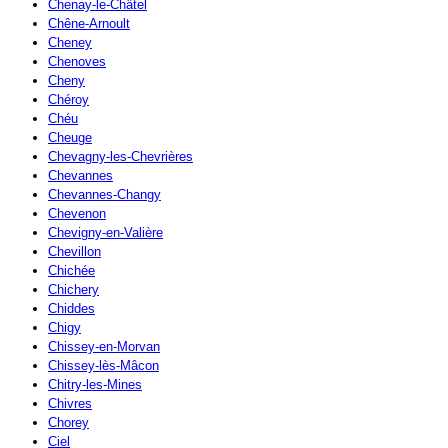
Chenay-le-Châtel
Chêne-Arnoult
Cheney
Chenoves
Cheny
Chéroy
Chéu
Cheuge
Chevagny-les-Chevrières
Chevannes
Chevannes-Changy
Chevenon
Chevigny-en-Valière
Chevillon
Chichée
Chichery
Chiddes
Chigy
Chissey-en-Morvan
Chissey-lès-Mâcon
Chitry-les-Mines
Chivres
Chorey
Ciel