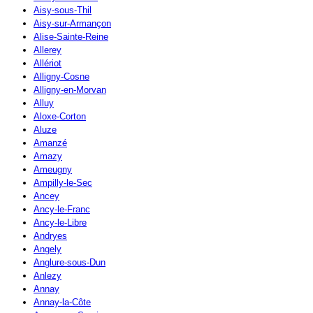
Aisy-sous-Thil
Aisy-sur-Armançon
Alise-Sainte-Reine
Allerey
Allériot
Alligny-Cosne
Alligny-en-Morvan
Alluy
Aloxe-Corton
Aluze
Amanzé
Amazy
Ameugny
Ampilly-le-Sec
Ancey
Ancy-le-Franc
Ancy-le-Libre
Andryes
Angely
Anglure-sous-Dun
Anlezy
Annay
Annay-la-Côte