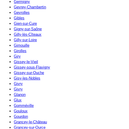
Germigny
Gevrey-Chambertin
Gevrolles
Gibles
Gien-sur-Cure
Gigny-sur-Saône
Gilly-lès-Cîteaux
Gilly-sur-Loire
Gimouille
Girolles
Giry
Gissey-le-Vieil
Gissey-sous-Flavigny
Gissey-sur-Ouche
Gisy-les-Nobles
Givry
Givry
Glanon
Glux
Gomméville
Gouloux
Gourdon
Grancey-le-Château
Grancey-sur-Ource