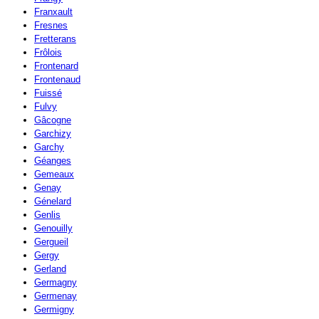
Franxault
Fresnes
Fretterans
Frôlois
Frontenard
Frontenaud
Fuissé
Fulvy
Gâcogne
Garchizy
Garchy
Géanges
Gemeaux
Genay
Génelard
Genlis
Genouilly
Gergueil
Gergy
Gerland
Germagny
Germenay
Germigny