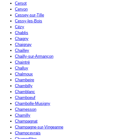
Cersot
Cervon
Cessey-sur-Tille
Cessy-les-Bois
Cézy
Chablis
Chagny
Chaignay
Chailley
Chailly-sur-Armançon
Chaintré
Challuy
Chalmoux
Chambeire
Chambilly
Chamblanc
Chamboeuf
Chambolle-Musigny
Chamesson
Chamilly
Champagnat
Champagne-sur-Vingeanne
Champcevrais
Champdôtre