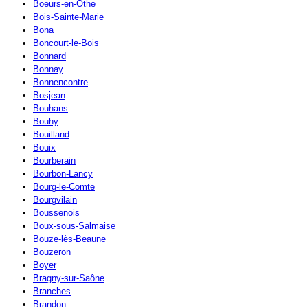
Boeurs-en-Othe
Bois-Sainte-Marie
Bona
Boncourt-le-Bois
Bonnard
Bonnay
Bonnencontre
Bosjean
Bouhans
Bouhy
Bouilland
Bouix
Bourberain
Bourbon-Lancy
Bourg-le-Comte
Bourgvilain
Boussenois
Boux-sous-Salmaise
Bouze-lès-Beaune
Bouzeron
Boyer
Bragny-sur-Saône
Branches
Brandon