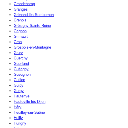
Grandchamp
Granges
Grénand-lès-Sombernon
Grenois
Grésigny-Sainte-Reine
Grignon
Grimault
Gron
Grosbois-en-Montagne
Grury
Guerchy
Guerfand
Guérigny
Gueugnon
Guillon
Guipy
Gurgy
Hauterive
Hauteville-lès-Dijon
Héry
Heuilley-sur-Saône
Huilly
Hurigny