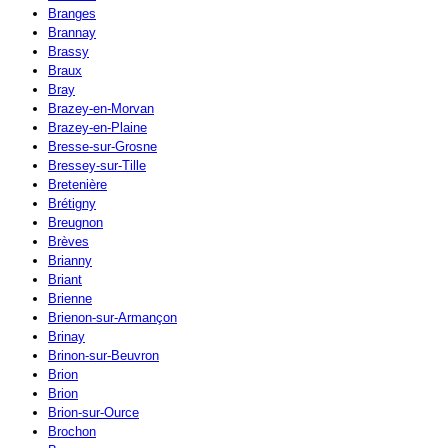
Branges
Brannay
Brassy
Braux
Bray
Brazey-en-Morvan
Brazey-en-Plaine
Bresse-sur-Grosne
Bressey-sur-Tille
Bretenière
Brétigny
Breugnon
Brèves
Brianny
Briant
Brienne
Brienon-sur-Armançon
Brinay
Brinon-sur-Beuvron
Brion
Brion
Brion-sur-Ource
Brochon