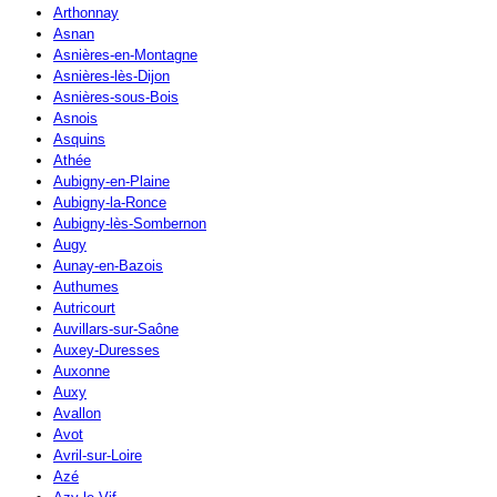
Arthonnay
Asnan
Asnières-en-Montagne
Asnières-lès-Dijon
Asnières-sous-Bois
Asnois
Asquins
Athée
Aubigny-en-Plaine
Aubigny-la-Ronce
Aubigny-lès-Sombernon
Augy
Aunay-en-Bazois
Authumes
Autricourt
Auvillars-sur-Saône
Auxey-Duresses
Auxonne
Auxy
Avallon
Avot
Avril-sur-Loire
Azé