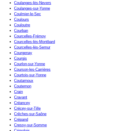
Coulanges-lès-Nevers
Coulanges-sur-Yonne
Coulmier-le-Sec
Coulours
Couloutre
Courban
Courcelles-Frémoy
Courcelles-lès-Montbard
Courcelles-lès-Semur
Courgenay
Courgis
Courlon-sur-Yonne
Courson-les-Carrières
Courtois-sur-Yonne
Coutarnoux
Couternon
Crain
Cravant
Créancey
Crécey-sur-Tille
Crêches-sur-Saône
Crépand
Cressy-sur-Somme
Crimolois