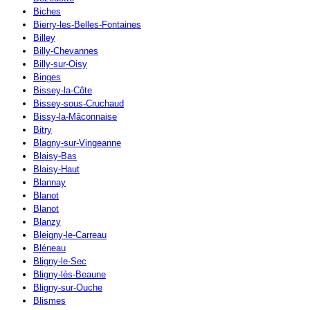
Biches
Bierry-les-Belles-Fontaines
Billey
Billy-Chevannes
Billy-sur-Oisy
Binges
Bissey-la-Côte
Bissey-sous-Cruchaud
Bissy-la-Mâconnaise
Bitry
Blagny-sur-Vingeanne
Blaisy-Bas
Blaisy-Haut
Blannay
Blanot
Blanot
Blanzy
Bleigny-le-Carreau
Bléneau
Bligny-le-Sec
Bligny-lès-Beaune
Bligny-sur-Ouche
Blismes