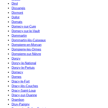
Dirol
Dissangis
Dixmont
Dollot
Domats
Domecy-sur-Cure
Domecy-sur-le-Vault
Dommartin
Dommartin-lès-Cuiseaux
Dompierre-en-Morvan
Dompierre-les-Ormes
Dompierre-sur-Nièvre
Donzy
Donzy-le-National
Donzy-le-Pertuis
Dornecy
Dornes
Dracy-le-Fort
Dracy-lès-Couches
Dracy-Saint-Loup
Dracy-sur-Ouanne
Drambon
Druy-Parigny