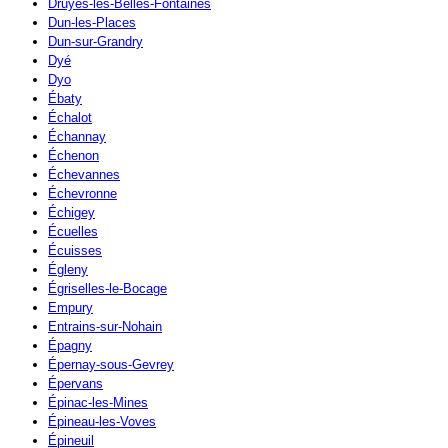
Druyes-les-Belles-Fontaines
Dun-les-Places
Dun-sur-Grandry
Dyé
Dyo
Ébaty
Échalot
Échannay
Échenon
Échevannes
Échevronne
Échigey
Écuelles
Écuisses
Égleny
Égriselles-le-Bocage
Empury
Entrains-sur-Nohain
Épagny
Épernay-sous-Gevrey
Épervans
Épinac-les-Mines
Épineau-les-Voves
Épineuil