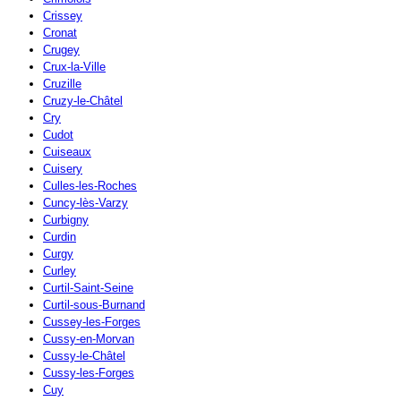
Crissey
Cronat
Crugey
Crux-la-Ville
Cruzille
Cruzy-le-Châtel
Cry
Cudot
Cuiseaux
Cuisery
Culles-les-Roches
Cuncy-lès-Varzy
Curbigny
Curdin
Curgy
Curley
Curtil-Saint-Seine
Curtil-sous-Burnand
Cussey-les-Forges
Cussy-en-Morvan
Cussy-le-Châtel
Cussy-les-Forges
Cuy