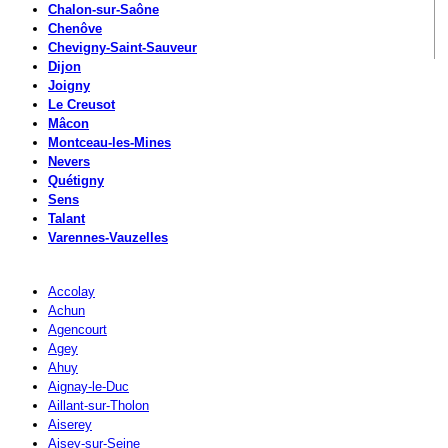
Chalon-sur-Saône
Chenôve
Chevigny-Saint-Sauveur
Dijon
Joigny
Le Creusot
Mâcon
Montceau-les-Mines
Nevers
Quétigny
Sens
Talant
Varennes-Vauzelles
Accolay
Achun
Agencourt
Agey
Ahuy
Aignay-le-Duc
Aillant-sur-Tholon
Aiserey
Aisey-sur-Seine