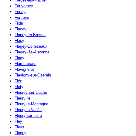
Farges-lès-Mâcon
Fauverney
Fénay
Fertrève
Fixin
Flacey
Flacey-en-Bresse
Flacy
Flagey-Échézeaux
Flagey-lès-Auxonne
Flagy
Flammerans
Flavignerot
Flavigny-sur-Ozerain
Flée
Fléty
Fleurey-sur-Ouche
Fleurville
Fleury-la-Montagne
Fleury-la-Vallée
Fleury-sur-Loire
Fley
Fleys
Flogny