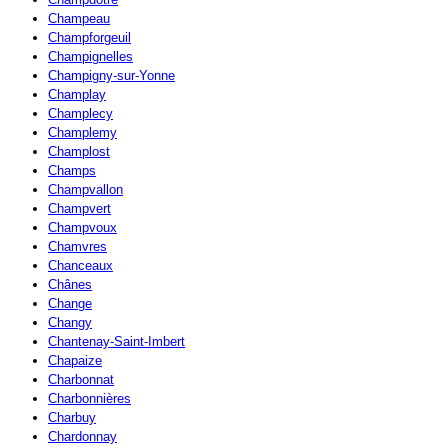
Champeau
Champforgeuil
Champignelles
Champigny-sur-Yonne
Champlay
Champlecy
Champlemy
Champlost
Champs
Champvallon
Champvert
Champvoux
Chamvres
Chanceaux
Chânes
Change
Changy
Chantenay-Saint-Imbert
Chapaize
Charbonnat
Charbonnières
Charbuy
Chardonnay