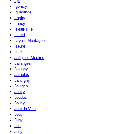
Igé
Igornay
Iguerande
Imphy
Irancy
Is-sur-Tille
Island
Ivry-en-Montagne
Izeure
Izier
Jailly-les-Moulins
Jallanges
Jalogny
Jambles
Jancigny
Jaulges
Joncy
Joudes
Jouey
Joux-la-Ville
Jouy
Jugy
Juif
Jully