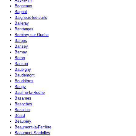
Azy-le-Vif
Bagneaux
Bagnot
Baigneux-les-Juifs
Balleray
Bantanges
Barbirey-sur-Ouche
Barges
Barizey
Barnay
Baron
Bassou
Baubigny
Baudemont
Baudrières
Baugy
Baulme-la-Roche
Bazarnes
Bazoches
Bazolles
Béard
Beaubery
Beaumont-la-Ferrière
Beaumont-Sardolles