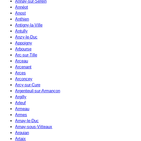
Annay-sur-Serein
Annéot
Anost
Anthien
Antigny-la-Ville
Antully
Anzy-le-Duc
Appoigny
Arbourse
Arc-sur-Tille
Arceau
Arcenant
Arces
Arconcey
Arcy-sur-Cure
Argenteuil-sur-Armançon
Argilly
Arleuf
Armeau
Armes
Arnay-le-Duc
Arnay-sous-Vitteaux
Arquian
Artaix