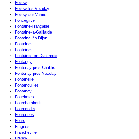
Foissy
Foissy-lès-Vézelay
Foissy-sur-Vanne
Foncegrive
Fontaine-Française
Fontaine-la-Gaillarde
Fontaine-lès-Dijon
Fontaines
Fontaines
Fontaines-en-Duesmois
Fontangy
Fontenay-près-Chablis
Fontenay-près-Vézelay
Fontenelle
Fontenouilles
Fontenoy
Fouchères
Fourchambault
Fournaudin
Fouronnes
Fours
Fragnes
Francheville
Frangy