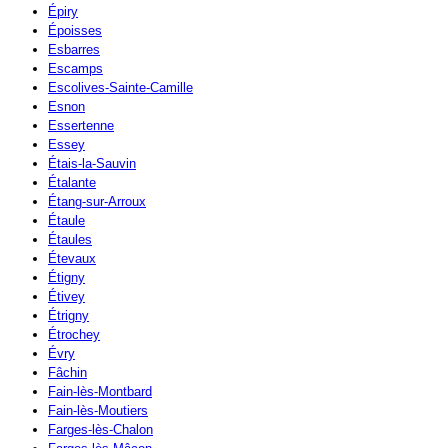
Épiry
Époisses
Esbarres
Escamps
Escolives-Sainte-Camille
Esnon
Essertenne
Essey
Étais-la-Sauvin
Étalante
Étang-sur-Arroux
Étaule
Étaules
Étevaux
Étigny
Étivey
Étrigny
Étrochey
Évry
Fâchin
Fain-lès-Montbard
Fain-lès-Moutiers
Farges-lès-Chalon