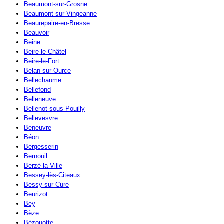
Beaumont-sur-Grosne
Beaumont-sur-Vingeanne
Beaurepaire-en-Bresse
Beauvoir
Beine
Beire-le-Châtel
Beire-le-Fort
Belan-sur-Ource
Bellechaume
Bellefond
Belleneuve
Bellenot-sous-Pouilly
Bellevesvre
Beneuvre
Béon
Bergesserin
Bernouil
Berzé-la-Ville
Bessey-lès-Citeaux
Bessy-sur-Cure
Beurizot
Bey
Bèze
Bézouotte