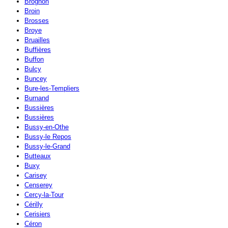
Brognon
Broin
Brosses
Broye
Bruailles
Buffières
Buffon
Bulcy
Buncey
Bure-les-Templiers
Burnand
Bussières
Bussières
Bussy-en-Othe
Bussy-le Repos
Bussy-le-Grand
Butteaux
Buxy
Carisey
Censerey
Cercy-la-Tour
Cérilly
Cerisiers
Céron