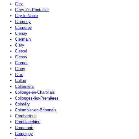
Ciez
Cirey-lès-Pontailler
Ciry-le-Noble
Clamecy
Clamerey
Clénay
Clermain
Cléry
Clessé
Clessy
Clomot
Cluny
Clux
Collan
Collemiers
Collonge-en-Charollais
Collonges-lès-Premières
Colméry
Colombier-en-Brionnais
Combertault
Comblanchien
Commarin
Compigny