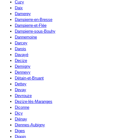
Cuzy
Daix
Damerey
Dampierre-en-Bresse
Dampierre-et-Flée
Dampierre-sous-Bouhy
Dannemoine
Darcey
Darois
Davayé
Decize
Demigny
Dennevy
Détain-et-Bruant
Dettey
Devay
Devrouze
Dezize-lès-Maranges
Diconne
Dicy
Diénay
Diennes-Aubigny
Diges
Digoin