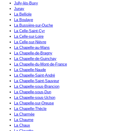
Jully-lès-Buxy
Junay
La Belliole
La Boulaye
La Bussière-sur-Ouche
La Celle-Saint-Cyr
La Celle-sur-Loire
La Celle-sur-Nièvre
La Chapelle-au-Mans
La Chapelle-de-Bragny
La Chapelle-de-Guinchay
La Chapelle-du-Mont-de-France
La Chapelle-Naude
La Chapelle-Saint-André
La Chapelle-Saint-Sauveur
La Chapelle-sous-Brancion
La Chapelle-sous-Dun
La Chapelle-sous-Uchon
La Chapelle-sur-Oreuse
La Chapelle-Thècle
La Charmée
La Chaume
La Chaux
La Clayette