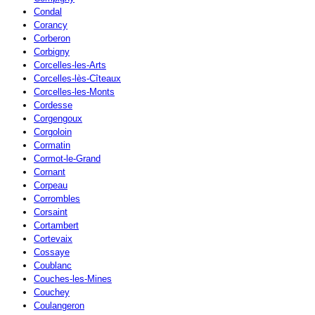
Condal
Corancy
Corberon
Corbigny
Corcelles-les-Arts
Corcelles-lès-Cîteaux
Corcelles-les-Monts
Cordesse
Corgengoux
Corgoloin
Cormatin
Cormot-le-Grand
Cornant
Corpeau
Corrombles
Corsaint
Cortambert
Cortevaix
Cossaye
Coublanc
Couches-les-Mines
Couchey
Coulangeron