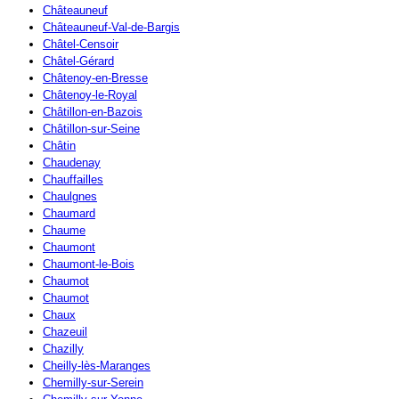
Châteauneuf
Châteauneuf-Val-de-Bargis
Châtel-Censoir
Châtel-Gérard
Châtenoy-en-Bresse
Châtenoy-le-Royal
Châtillon-en-Bazois
Châtillon-sur-Seine
Châtin
Chaudenay
Chauffailles
Chaulgnes
Chaumard
Chaume
Chaumont
Chaumont-le-Bois
Chaumot
Chaumot
Chaux
Chazeuil
Chazilly
Cheilly-lès-Maranges
Chemilly-sur-Serein