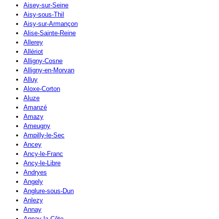
Aisey-sur-Seine
Aisy-sous-Thil
Aisy-sur-Armançon
Alise-Sainte-Reine
Allerey
Allériot
Alligny-Cosne
Alligny-en-Morvan
Alluy
Aloxe-Corton
Aluze
Amanzé
Amazy
Ameugny
Ampilly-le-Sec
Ancey
Ancy-le-Franc
Ancy-le-Libre
Andryes
Angely
Anglure-sous-Dun
Anlezy
Annay
Annay-la-Côte