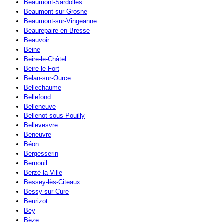
Beaumont-Sardolles
Beaumont-sur-Grosne
Beaumont-sur-Vingeanne
Beaurepaire-en-Bresse
Beauvoir
Beine
Beire-le-Châtel
Beire-le-Fort
Belan-sur-Ource
Bellechaume
Bellefond
Belleneuve
Bellenot-sous-Pouilly
Bellevesvre
Beneuvre
Béon
Bergesserin
Bernouil
Berzé-la-Ville
Bessey-lès-Citeaux
Bessy-sur-Cure
Beurizot
Bey
Bèze