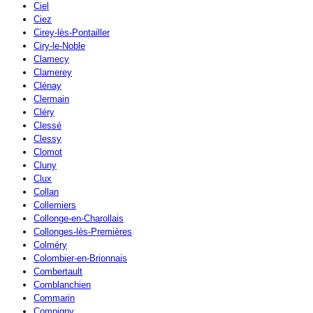
Ciel
Ciez
Cirey-lès-Pontailler
Ciry-le-Noble
Clamecy
Clamerey
Clénay
Clermain
Cléry
Clessé
Clessy
Clomot
Cluny
Clux
Collan
Collemiers
Collonge-en-Charollais
Collonges-lès-Premières
Colméry
Colombier-en-Brionnais
Combertault
Comblanchien
Commarin
Compigny