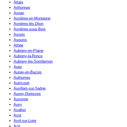
Artaix
Arthonnay
Asnan
Asnières-en-Montagne
Asnières-lès-Dijon
Asnières-sous-Bois
Asnois
Asquins
Athée
Aubigny-en-Plaine
Aubigny-la-Ronce
Aubigny-lès-Sombernon
Augy
Aunay-en-Bazois
Authumes
Autricourt
Auvillars-sur-Saône
Auxey-Duresses
Auxonne
Auxy
Avallon
Avot
Avril-sur-Loire
Azé