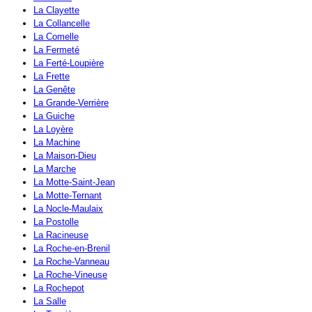
La Clayette
La Collancelle
La Comelle
La Fermeté
La Ferté-Loupière
La Frette
La Genête
La Grande-Verrière
La Guiche
La Loyère
La Machine
La Maison-Dieu
La Marche
La Motte-Saint-Jean
La Motte-Ternant
La Nocle-Maulaix
La Postolle
La Racineuse
La Roche-en-Brenil
La Roche-Vanneau
La Roche-Vineuse
La Rochepot
La Salle