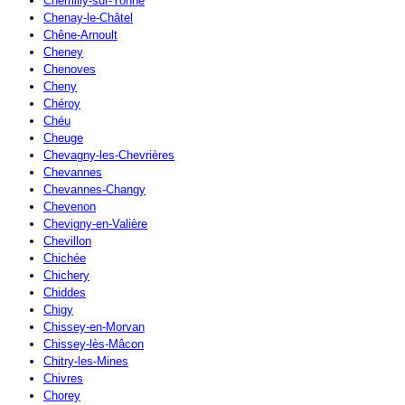
Chemilly-sur-Yonne
Chenay-le-Châtel
Chêne-Arnoult
Cheney
Chenoves
Cheny
Chéroy
Chéu
Cheuge
Chevagny-les-Chevrières
Chevannes
Chevannes-Changy
Chevenon
Chevigny-en-Valière
Chevillon
Chichée
Chichery
Chiddes
Chigy
Chissey-en-Morvan
Chissey-lès-Mâcon
Chitry-les-Mines
Chivres
Chorey