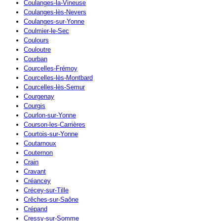
Coulanges-la-Vineuse
Coulanges-lès-Nevers
Coulanges-sur-Yonne
Coulmier-le-Sec
Coulours
Couloutre
Courban
Courcelles-Frémoy
Courcelles-lès-Montbard
Courcelles-lès-Semur
Courgenay
Courgis
Courlon-sur-Yonne
Courson-les-Carrières
Courtois-sur-Yonne
Coutarnoux
Couternon
Crain
Cravant
Créancey
Crécey-sur-Tille
Crêches-sur-Saône
Crépand
Cressy-sur-Somme