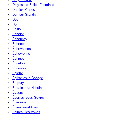
Druyes-les-Belles-Fontaines
Dun-les-Places
Dun-sur-Grandry
Dyé
Dyo
Ébaty
Échalot
Échannay
Échenon
Échevannes
Échevronne
Échigey
Écuelles
Écuisses
Égleny
Égriselles-le-Bocage
Empury
Entrains-sur-Nohain
Épagny
Épernay-sous-Gevrey
Épervans
Épinac-les-Mines
Épineau-les-Voves