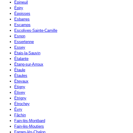
Épineuil
Épiry
Époisses
Esbarres
Escamps
Escolives-Sainte-Camille
Esnon
Essertenne
Essey
Étais-la-Sauvin
Étalante
Étang-sur-Arroux
Étaule
Étaules
Étevaux
Étigny
Étivey
Étrigny
Étrochey
Évry
Fâchin
Fain-lès-Montbard
Fain-lès-Moutiers
Farges-lès-Chalon