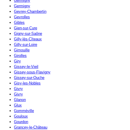
Germigny
Germigny
Gevrey-Chambertin
Gevrolles
Gibles
Gien-sur-Cure
Gigny-sur-Saône
Gilly-lès-Cîteaux
Gilly-sur-Loire
Gimouille
Girolles
Giry
Gissey-le-Vieil
Gissey-sous-Flavigny
Gissey-sur-Ouche
Gisy-les-Nobles
Givry
Givry
Glanon
Glux
Gomméville
Gouloux
Gourdon
Grancey-le-Château