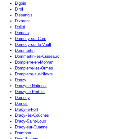
Digoin
Dirol
Dissangis
Dixmont
Dollot
Domats
Domecy-sur-Cure
Domecy-sur-le-Vault
Dommartin
Dommartin-lès-Cuiseaux
Dompierre-en-Morvan
Dompierre-les-Ormes
Dompierre-sur-Nièvre
Donzy
Donzy-le-National
Donzy-le-Pertuis
Dornecy
Dornes
Dracy-le-Fort
Dracy-lès-Couches
Dracy-Saint-Loup
Dracy-sur-Ouanne
Drambon
Druy-Parigny