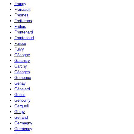
Frangy
Franxault
Fresnes
Fretterans
Frôlois
Frontenard
Frontenaud
Fuissé
Fulvy
Gâcogne
Garchizy
Garchy
Géanges
Gemeaux
Genay
Génelard
Genlis
Genouilly
Gergueil
Gergy
Gerland
Germagny
Germenay