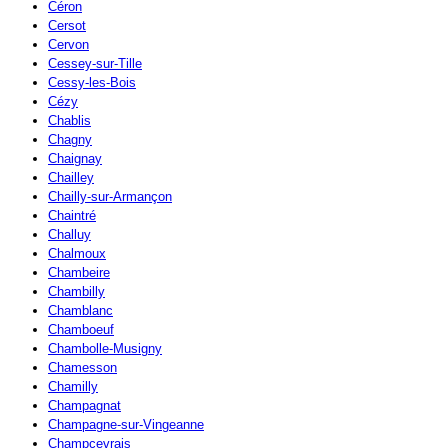
Céron
Cersot
Cervon
Cessey-sur-Tille
Cessy-les-Bois
Cézy
Chablis
Chagny
Chaignay
Chailley
Chailly-sur-Armançon
Chaintré
Challuy
Chalmoux
Chambeire
Chambilly
Chamblanc
Chamboeuf
Chambolle-Musigny
Chamesson
Chamilly
Champagnat
Champagne-sur-Vingeanne
Champcevrais