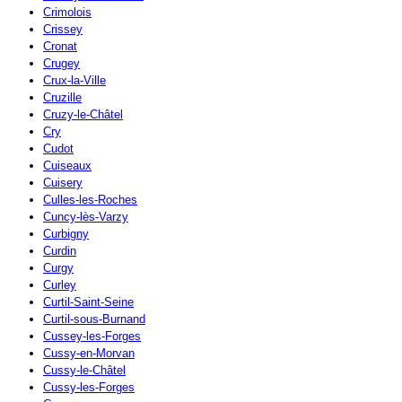
Crimolois
Crissey
Cronat
Crugey
Crux-la-Ville
Cruzille
Cruzy-le-Châtel
Cry
Cudot
Cuiseaux
Cuisery
Culles-les-Roches
Cuncy-lès-Varzy
Curbigny
Curdin
Curgy
Curley
Curtil-Saint-Seine
Curtil-sous-Burnand
Cussey-les-Forges
Cussy-en-Morvan
Cussy-le-Châtel
Cussy-les-Forges