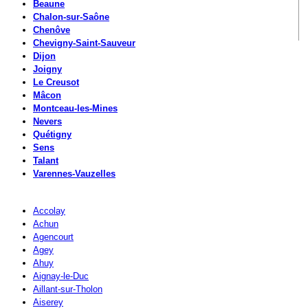
Beaune
Chalon-sur-Saône
Chenôve
Chevigny-Saint-Sauveur
Dijon
Joigny
Le Creusot
Mâcon
Montceau-les-Mines
Nevers
Quétigny
Sens
Talant
Varennes-Vauzelles
Accolay
Achun
Agencourt
Agey
Ahuy
Aignay-le-Duc
Aillant-sur-Tholon
Aiserey