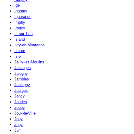
Igé
Igornay
Iguerande
Imphy
Irancy
Is-sur-Tille
Island
Ivry-en-Montagne
Izeure
Izier
Jailly-les-Moulins
Jallanges
Jalogny
Jambles
Jancigny
Jaulges
Joncy
Joudes
Jouey
Joux-la-Ville
Jouy
Jugy
Juif