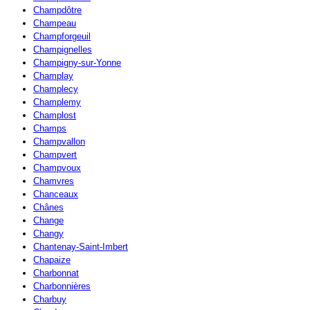
Champdôtre
Champeau
Champforgeuil
Champignelles
Champigny-sur-Yonne
Champlay
Champlecy
Champlemy
Champlost
Champs
Champvallon
Champvert
Champvoux
Chamvres
Chanceaux
Chânes
Change
Changy
Chantenay-Saint-Imbert
Chapaize
Charbonnat
Charbonnières
Charbuy