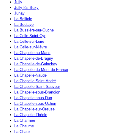
Jully
Jully-lès-Buxy
Junay
La Belliole
La Boulaye
La Bussière-sur-Ouche
La Celle-Saint-Cyr
La Celle-sur-Loire
La Celle-sur-Nièvre
La Chapelle-au-Mans
La Chapelle-de-Bragny
La Chapelle-de-Guinchay
La Chapelle-du-Mont-de-France
La Chapelle-Naude
La Chapelle-Saint-André
La Chapelle-Saint-Sauveur
La Chapelle-sous-Brancion
La Chapelle-sous-Dun
La Chapelle-sous-Uchon
La Chapelle-sur-Oreuse
La Chapelle-Thècle
La Charmée
La Chaume
La Chaux