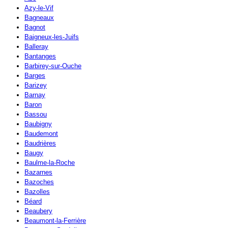
Azy-le-Vif
Bagneaux
Bagnot
Baigneux-les-Juifs
Balleray
Bantanges
Barbirey-sur-Ouche
Barges
Barizey
Barnay
Baron
Bassou
Baubigny
Baudemont
Baudrières
Baugy
Baulme-la-Roche
Bazarnes
Bazoches
Bazolles
Béard
Beaubery
Beaumont-la-Ferrière