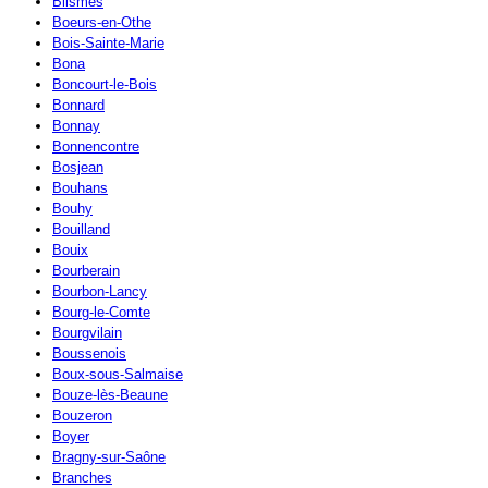
Blismes
Boeurs-en-Othe
Bois-Sainte-Marie
Bona
Boncourt-le-Bois
Bonnard
Bonnay
Bonnencontre
Bosjean
Bouhans
Bouhy
Bouilland
Bouix
Bourberain
Bourbon-Lancy
Bourg-le-Comte
Bourgvilain
Boussenois
Boux-sous-Salmaise
Bouze-lès-Beaune
Bouzeron
Boyer
Bragny-sur-Saône
Branches