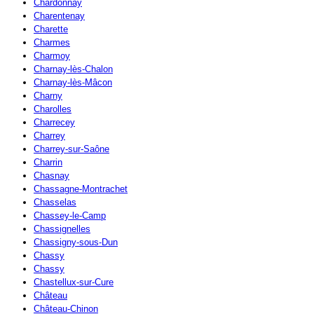
Chardonnay
Charentenay
Charette
Charmes
Charmoy
Charnay-lès-Chalon
Charnay-lès-Mâcon
Charny
Charolles
Charrecey
Charrey
Charrey-sur-Saône
Charrin
Chasnay
Chassagne-Montrachet
Chasselas
Chassey-le-Camp
Chassignelles
Chassigny-sous-Dun
Chassy
Chassy
Chastellux-sur-Cure
Château
Château-Chinon