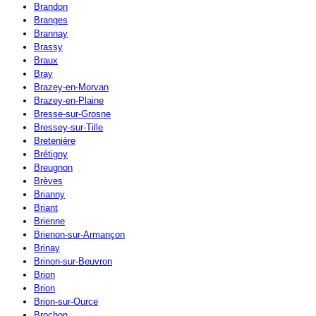
Brandon
Branges
Brannay
Brassy
Braux
Bray
Brazey-en-Morvan
Brazey-en-Plaine
Bresse-sur-Grosne
Bressey-sur-Tille
Bretenière
Brétigny
Breugnon
Brèves
Brianny
Briant
Brienne
Brienon-sur-Armançon
Brinay
Brinon-sur-Beuvron
Brion
Brion
Brion-sur-Ource
Brochon