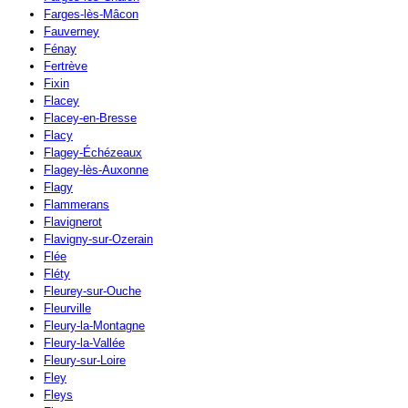
Farges-lès-Mâcon
Fauverney
Fénay
Fertrève
Fixin
Flacey
Flacey-en-Bresse
Flacy
Flagey-Échézeaux
Flagey-lès-Auxonne
Flagy
Flammerans
Flavignerot
Flavigny-sur-Ozerain
Flée
Fléty
Fleurey-sur-Ouche
Fleurville
Fleury-la-Montagne
Fleury-la-Vallée
Fleury-sur-Loire
Fley
Fleys