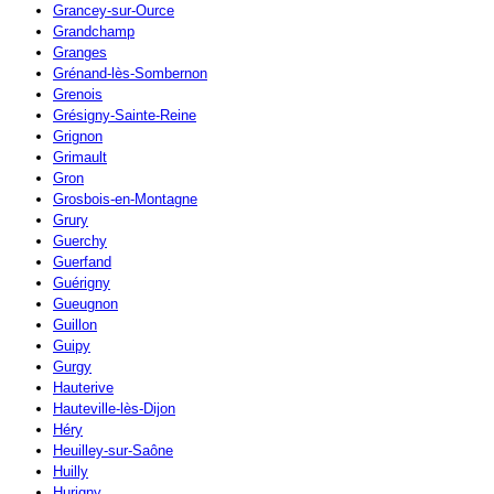
Grancey-sur-Ource
Grandchamp
Granges
Grénand-lès-Sombernon
Grenois
Grésigny-Sainte-Reine
Grignon
Grimault
Gron
Grosbois-en-Montagne
Grury
Guerchy
Guerfand
Guérigny
Gueugnon
Guillon
Guipy
Gurgy
Hauterive
Hauteville-lès-Dijon
Héry
Heuilley-sur-Saône
Huilly
Hurigny