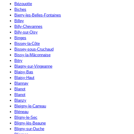
Bézouotte
Biches
Bierry-les-Belles-Fontaines
Billey
Billy-Chevannes
Billy-sur-Oisy
Binges
Bissey-la-Côte
Bissey-sous-Cruchaud
Bissy-la-Mâconnaise
Bitry
Blagny-sur-Vingeanne
Blaisy-Bas
Blaisy-Haut
Blannay
Blanot
Blanot
Blanzy
Bleigny-le-Carreau
Bléneau
Bligny-le-Sec
Bligny-lès-Beaune
Bligny-sur-Ouche