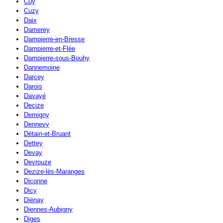
Cuy
Cuzy
Daix
Damerey
Dampierre-en-Bresse
Dampierre-et-Flée
Dampierre-sous-Bouhy
Dannemoine
Darcey
Darois
Davayé
Decize
Demigny
Dennevy
Détain-et-Bruant
Dettey
Devay
Devrouze
Dezize-lès-Maranges
Diconne
Dicy
Diénay
Diennes-Aubigny
Diges