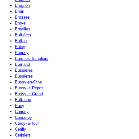
Brognon
Broin
Brosses
Broye
Bruailles
Buffières
Buffon
Bulcy
Buncey
Bure-les-Templiers
Burnand
Bussières
Bussières
Bussy-en-Othe
Bussy-le Repos
Bussy-le-Grand
Butteaux
Buxy
Carisey
Censerey
Cercy-la-Tour
Cérilly
Cerisiers