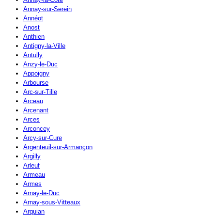
Annay-sur-Serein
Annéot
Anost
Anthien
Antigny-la-Ville
Antully
Anzy-le-Duc
Appoigny
Arbourse
Arc-sur-Tille
Arceau
Arcenant
Arces
Arconcey
Arcy-sur-Cure
Argenteuil-sur-Armançon
Argilly
Arleuf
Armeau
Armes
Arnay-le-Duc
Arnay-sous-Vitteaux
Arquian