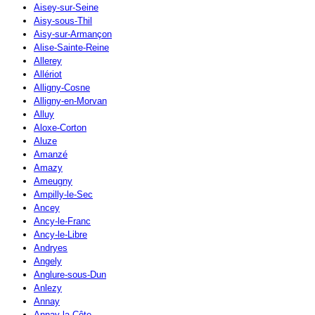
Aisey-sur-Seine
Aisy-sous-Thil
Aisy-sur-Armançon
Alise-Sainte-Reine
Allerey
Allériot
Alligny-Cosne
Alligny-en-Morvan
Alluy
Aloxe-Corton
Aluze
Amanzé
Amazy
Ameugny
Ampilly-le-Sec
Ancey
Ancy-le-Franc
Ancy-le-Libre
Andryes
Angely
Anglure-sous-Dun
Anlezy
Annay
Annay-la-Côte