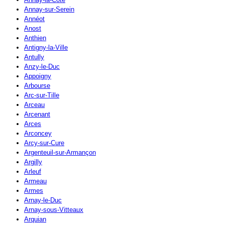
Annay-sur-Serein
Annéot
Anost
Anthien
Antigny-la-Ville
Antully
Anzy-le-Duc
Appoigny
Arbourse
Arc-sur-Tille
Arceau
Arcenant
Arces
Arconcey
Arcy-sur-Cure
Argenteuil-sur-Armançon
Argilly
Arleuf
Armeau
Armes
Arnay-le-Duc
Arnay-sous-Vitteaux
Arquian