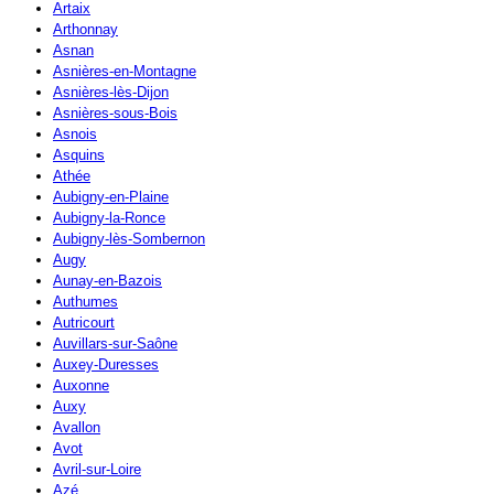
Artaix
Arthonnay
Asnan
Asnières-en-Montagne
Asnières-lès-Dijon
Asnières-sous-Bois
Asnois
Asquins
Athée
Aubigny-en-Plaine
Aubigny-la-Ronce
Aubigny-lès-Sombernon
Augy
Aunay-en-Bazois
Authumes
Autricourt
Auvillars-sur-Saône
Auxey-Duresses
Auxonne
Auxy
Avallon
Avot
Avril-sur-Loire
Azé