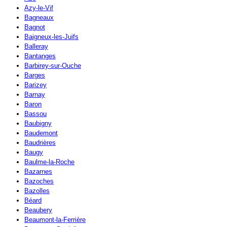
Azy-le-Vif
Bagneaux
Bagnot
Baigneux-les-Juifs
Balleray
Bantanges
Barbirey-sur-Ouche
Barges
Barizey
Barnay
Baron
Bassou
Baubigny
Baudemont
Baudrières
Baugy
Baulme-la-Roche
Bazarnes
Bazoches
Bazolles
Béard
Beaubery
Beaumont-la-Ferrière