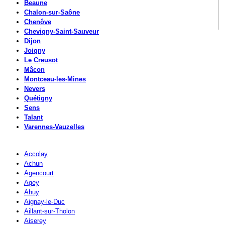
Beaune
Chalon-sur-Saône
Chenôve
Chevigny-Saint-Sauveur
Dijon
Joigny
Le Creusot
Mâcon
Montceau-les-Mines
Nevers
Quétigny
Sens
Talant
Varennes-Vauzelles
Accolay
Achun
Agencourt
Agey
Ahuy
Aignay-le-Duc
Aillant-sur-Tholon
Aiserey