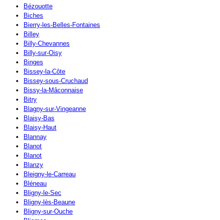
Bézouotte
Biches
Bierry-les-Belles-Fontaines
Billey
Billy-Chevannes
Billy-sur-Oisy
Binges
Bissey-la-Côte
Bissey-sous-Cruchaud
Bissy-la-Mâconnaise
Bitry
Blagny-sur-Vingeanne
Blaisy-Bas
Blaisy-Haut
Blannay
Blanot
Blanot
Blanzy
Bleigny-le-Carreau
Bléneau
Bligny-le-Sec
Bligny-lès-Beaune
Bligny-sur-Ouche