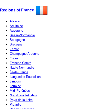
Regions of
France
Alsace
Aquitaine
Auvergne
Basse-Normandie
Bourgogne
Bretagne
Centre
Champagne-Ardenne
Corse
Franche-Comté
Haute-Normandie
Île-de-France
Languedoc-Roussillon
Limousin
Lorraine
Midi-Pyrénées
Nord-Pas-de-Calais
Pays de la Loire
Picardie