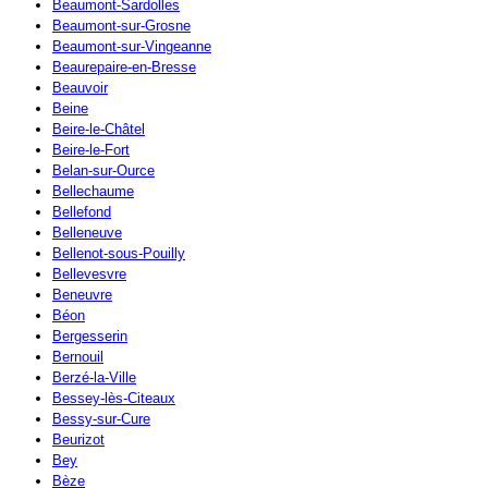
Beaumont-Sardolles
Beaumont-sur-Grosne
Beaumont-sur-Vingeanne
Beaurepaire-en-Bresse
Beauvoir
Beine
Beire-le-Châtel
Beire-le-Fort
Belan-sur-Ource
Bellechaume
Bellefond
Belleneuve
Bellenot-sous-Pouilly
Bellevesvre
Beneuvre
Béon
Bergesserin
Bernouil
Berzé-la-Ville
Bessey-lès-Citeaux
Bessy-sur-Cure
Beurizot
Bey
Bèze