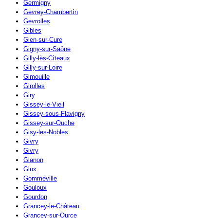
Germigny
Gevrey-Chambertin
Gevrolles
Gibles
Gien-sur-Cure
Gigny-sur-Saône
Gilly-lès-Cîteaux
Gilly-sur-Loire
Gimouille
Girolles
Giry
Gissey-le-Vieil
Gissey-sous-Flavigny
Gissey-sur-Ouche
Gisy-les-Nobles
Givry
Givry
Glanon
Glux
Gomméville
Gouloux
Gourdon
Grancey-le-Château
Grancey-sur-Ource