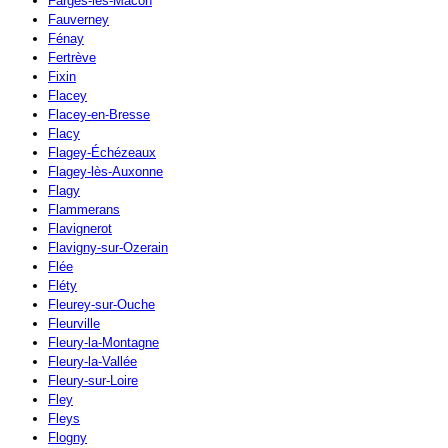
Farges-lès-Mâcon
Fauverney
Fénay
Fertrève
Fixin
Flacey
Flacey-en-Bresse
Flacy
Flagey-Échézeaux
Flagey-lès-Auxonne
Flagy
Flammerans
Flavignerot
Flavigny-sur-Ozerain
Flée
Fléty
Fleurey-sur-Ouche
Fleurville
Fleury-la-Montagne
Fleury-la-Vallée
Fleury-sur-Loire
Fley
Fleys
Flogny