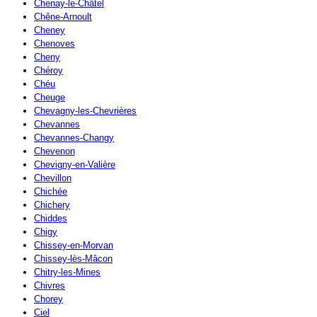
Chenay-le-Châtel
Chêne-Arnoult
Cheney
Chenoves
Cheny
Chéroy
Chéu
Cheuge
Chevagny-les-Chevrières
Chevannes
Chevannes-Changy
Chevenon
Chevigny-en-Valière
Chevillon
Chichée
Chichery
Chiddes
Chigy
Chissey-en-Morvan
Chissey-lès-Mâcon
Chitry-les-Mines
Chivres
Chorey
Ciel