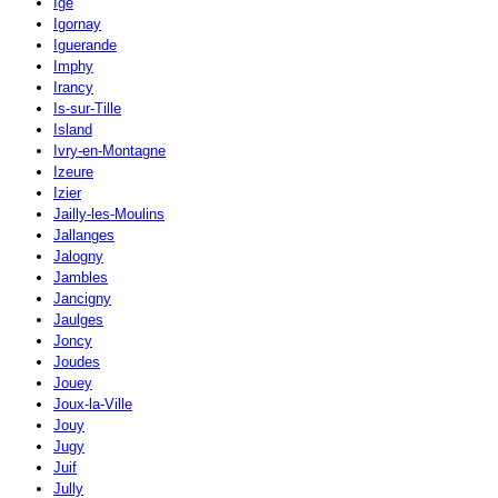
Igé
Igornay
Iguerande
Imphy
Irancy
Is-sur-Tille
Island
Ivry-en-Montagne
Izeure
Izier
Jailly-les-Moulins
Jallanges
Jalogny
Jambles
Jancigny
Jaulges
Joncy
Joudes
Jouey
Joux-la-Ville
Jouy
Jugy
Juif
Jully