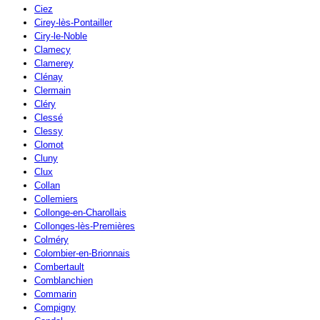
Ciez
Cirey-lès-Pontailler
Ciry-le-Noble
Clamecy
Clamerey
Clénay
Clermain
Cléry
Clessé
Clessy
Clomot
Cluny
Clux
Collan
Collemiers
Collonge-en-Charollais
Collonges-lès-Premières
Colméry
Colombier-en-Brionnais
Combertault
Comblanchien
Commarin
Compigny