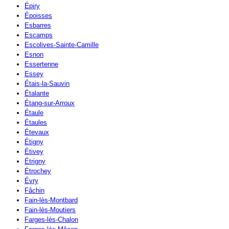
Épiry
Époisses
Esbarres
Escamps
Escolives-Sainte-Camille
Esnon
Essertenne
Essey
Étais-la-Sauvin
Étalante
Étang-sur-Arroux
Étaule
Étaules
Étevaux
Étigny
Étivey
Étrigny
Étrochey
Évry
Fâchin
Fain-lès-Montbard
Fain-lès-Moutiers
Farges-lès-Chalon