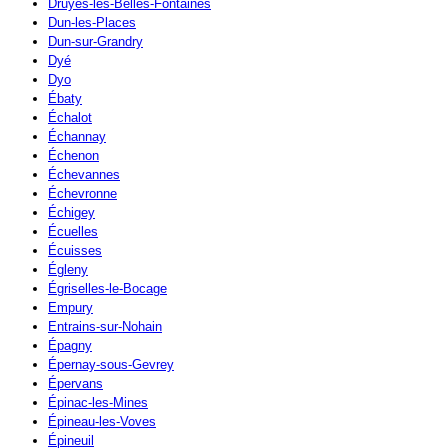
Druyes-les-Belles-Fontaines
Dun-les-Places
Dun-sur-Grandry
Dyé
Dyo
Ébaty
Échalot
Échannay
Échenon
Échevannes
Échevronne
Échigey
Écuelles
Écuisses
Égleny
Égriselles-le-Bocage
Empury
Entrains-sur-Nohain
Épagny
Épernay-sous-Gevrey
Épervans
Épinac-les-Mines
Épineau-les-Voves
Épineuil