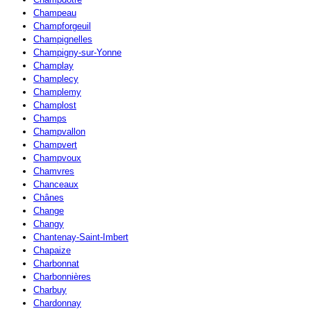
Champeau
Champforgeuil
Champignelles
Champigny-sur-Yonne
Champlay
Champlecy
Champlemy
Champlost
Champs
Champvallon
Champvert
Champvoux
Chamvres
Chanceaux
Chânes
Change
Changy
Chantenay-Saint-Imbert
Chapaize
Charbonnat
Charbonnières
Charbuy
Chardonnay