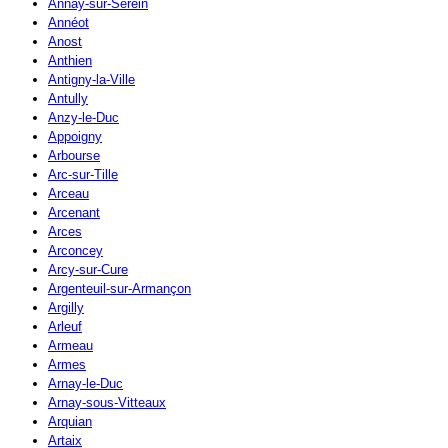
Annay-sur-Serein
Annéot
Anost
Anthien
Antigny-la-Ville
Antully
Anzy-le-Duc
Appoigny
Arbourse
Arc-sur-Tille
Arceau
Arcenant
Arces
Arconcey
Arcy-sur-Cure
Argenteuil-sur-Armançon
Argilly
Arleuf
Armeau
Armes
Arnay-le-Duc
Arnay-sous-Vitteaux
Arquian
Artaix