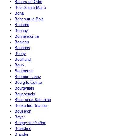
Boeurs-en-Othe
Bois-Sainte-Marie
Bona
Boncourt-le-Bois
Bonnard
Bonnay
Bonnencontre
Bosjean
Bouhans
Bouhy
Bouilland
Bouix
Bourberain
Bourbon-Lancy
Bourg-le-Comte
Bourgvilain
Boussenois
Boux-sous-Salmaise
Bouze-lès-Beaune
Bouzeron
Boyer
Bragny-sur-Saône
Branches
Brandon