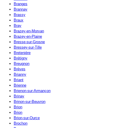
Branges
Brannay
Brassy
Braux
Bray
Brazey-en-Morvan
Brazey-en-Plaine
Bresse-sur-Grosne
Bressey-sur-Tille
Bretenière
Brétigny
Breugnon
Brèves
Brianny
Briant
Brienne
Brienon-sur-Armançon
Brinay
Brinon-sur-Beuvron
Brion
Brion
Brion-sur-Ource
Brochon