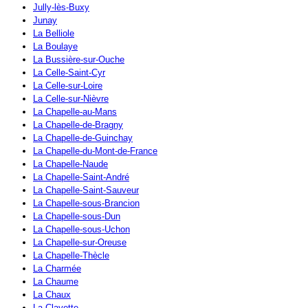
Jully-lès-Buxy
Junay
La Belliole
La Boulaye
La Bussière-sur-Ouche
La Celle-Saint-Cyr
La Celle-sur-Loire
La Celle-sur-Nièvre
La Chapelle-au-Mans
La Chapelle-de-Bragny
La Chapelle-de-Guinchay
La Chapelle-du-Mont-de-France
La Chapelle-Naude
La Chapelle-Saint-André
La Chapelle-Saint-Sauveur
La Chapelle-sous-Brancion
La Chapelle-sous-Dun
La Chapelle-sous-Uchon
La Chapelle-sur-Oreuse
La Chapelle-Thècle
La Charmée
La Chaume
La Chaux
La Clayette