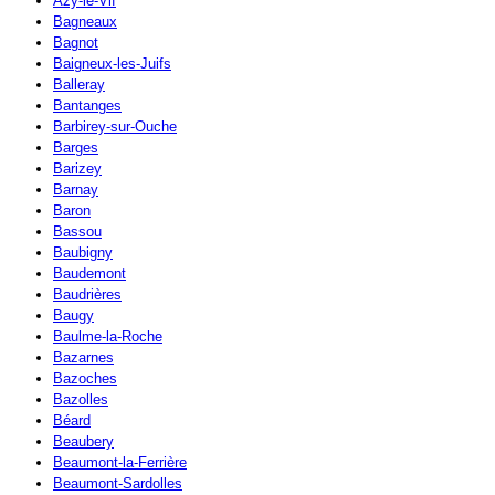
Azy-le-Vif
Bagneaux
Bagnot
Baigneux-les-Juifs
Balleray
Bantanges
Barbirey-sur-Ouche
Barges
Barizey
Barnay
Baron
Bassou
Baubigny
Baudemont
Baudrières
Baugy
Baulme-la-Roche
Bazarnes
Bazoches
Bazolles
Béard
Beaubery
Beaumont-la-Ferrière
Beaumont-Sardolles