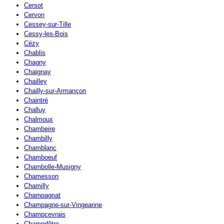
Cersot
Cervon
Cessey-sur-Tille
Cessy-les-Bois
Cézy
Chablis
Chagny
Chaignay
Chailley
Chailly-sur-Armançon
Chaintré
Challuy
Chalmoux
Chambeire
Chambilly
Chamblanc
Chamboeuf
Chambolle-Musigny
Chamesson
Chamilly
Champagnat
Champagne-sur-Vingeanne
Champcevrais
Champdôtre