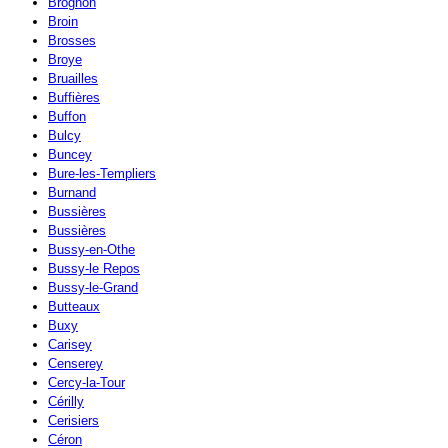
Brognon
Broin
Brosses
Broye
Bruailles
Buffières
Buffon
Bulcy
Buncey
Bure-les-Templiers
Burnand
Bussières
Bussières
Bussy-en-Othe
Bussy-le Repos
Bussy-le-Grand
Butteaux
Buxy
Carisey
Censerey
Cercy-la-Tour
Cérilly
Cerisiers
Céron