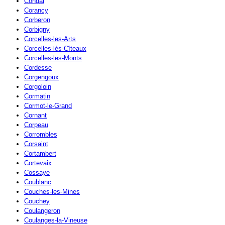
Condal
Corancy
Corberon
Corbigny
Corcelles-les-Arts
Corcelles-lès-Cîteaux
Corcelles-les-Monts
Cordesse
Corgengoux
Corgoloin
Cormatin
Cormot-le-Grand
Cornant
Corpeau
Corrombles
Corsaint
Cortambert
Cortevaix
Cossaye
Coublanc
Couches-les-Mines
Couchey
Coulangeron
Coulanges-la-Vineuse