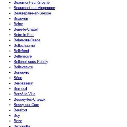
Beaumont-sur-Grosne
Beaumont-sur-Vingeanne
Beaurepaire-en-Bresse
Beauvoir
Beine
Beire-le-Châtel
Beire-le-Fort
Belan-sur-Ource
Bellechaume
Bellefond
Belleneuve
Bellenot-sous-Pouilly
Bellevesvre
Beneuvre
Béon
Bergesserin
Bernouil
Berzé-la-Ville
Bessey-lès-Citeaux
Bessy-sur-Cure
Beurizot
Bey
Bèze
Bézouotte