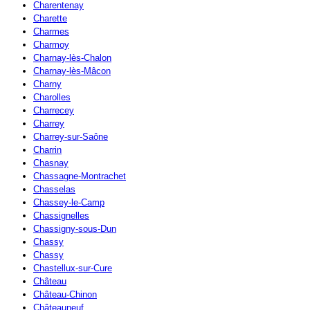
Charentenay
Charette
Charmes
Charmoy
Charnay-lès-Chalon
Charnay-lès-Mâcon
Charny
Charolles
Charrecey
Charrey
Charrey-sur-Saône
Charrin
Chasnay
Chassagne-Montrachet
Chasselas
Chassey-le-Camp
Chassignelles
Chassigny-sous-Dun
Chassy
Chassy
Chastellux-sur-Cure
Château
Château-Chinon
Châteauneuf