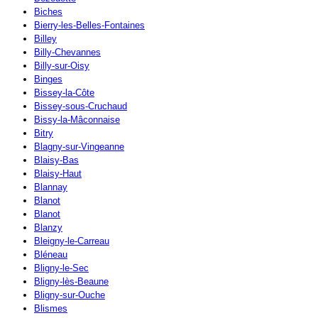
Biches
Bierry-les-Belles-Fontaines
Billey
Billy-Chevannes
Billy-sur-Oisy
Binges
Bissey-la-Côte
Bissey-sous-Cruchaud
Bissy-la-Mâconnaise
Bitry
Blagny-sur-Vingeanne
Blaisy-Bas
Blaisy-Haut
Blannay
Blanot
Blanot
Blanzy
Bleigny-le-Carreau
Bléneau
Bligny-le-Sec
Bligny-lès-Beaune
Bligny-sur-Ouche
Blismes