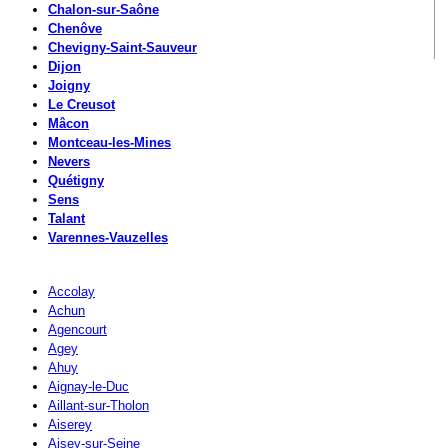
Chalon-sur-Saône
Chenôve
Chevigny-Saint-Sauveur
Dijon
Joigny
Le Creusot
Mâcon
Montceau-les-Mines
Nevers
Quétigny
Sens
Talant
Varennes-Vauzelles
Accolay
Achun
Agencourt
Agey
Ahuy
Aignay-le-Duc
Aillant-sur-Tholon
Aiserey
Aisey-sur-Seine