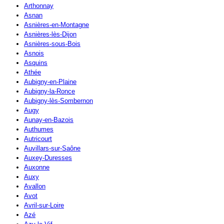
Arthonnay
Asnan
Asnières-en-Montagne
Asnières-lès-Dijon
Asnières-sous-Bois
Asnois
Asquins
Athée
Aubigny-en-Plaine
Aubigny-la-Ronce
Aubigny-lès-Sombernon
Augy
Aunay-en-Bazois
Authumes
Autricourt
Auvillars-sur-Saône
Auxey-Duresses
Auxonne
Auxy
Avallon
Avot
Avril-sur-Loire
Azé