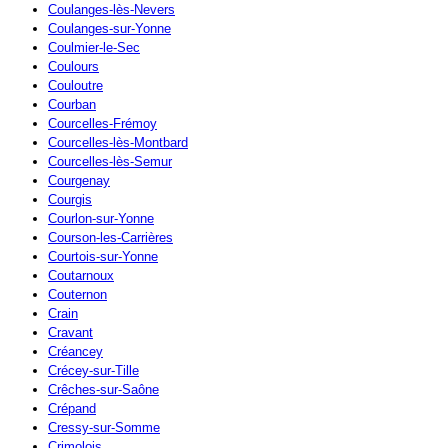
Coulanges-lès-Nevers
Coulanges-sur-Yonne
Coulmier-le-Sec
Coulours
Couloutre
Courban
Courcelles-Frémoy
Courcelles-lès-Montbard
Courcelles-lès-Semur
Courgenay
Courgis
Courlon-sur-Yonne
Courson-les-Carrières
Courtois-sur-Yonne
Coutarnoux
Couternon
Crain
Cravant
Créancey
Crécey-sur-Tille
Crêches-sur-Saône
Crépand
Cressy-sur-Somme
Crimolois