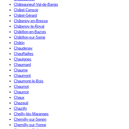
Châteauneuf-Val-de-Bargis
Châtel-Censoir
Châtel-Gérard
Châtenoy-en-Bresse
Châtenoy-le-Royal
Châtillon-en-Bazois
Châtillon-sur-Seine
Châtin
Chaudenay
Chauffailles
Chaulgnes
Chaumard
Chaume
Chaumont
Chaumont-le-Bois
Chaumot
Chaumot
Chaux
Chazeuil
Chazilly
Cheilly-lès-Maranges
Chemilly-sur-Serein
Chemilly-sur-Yonne