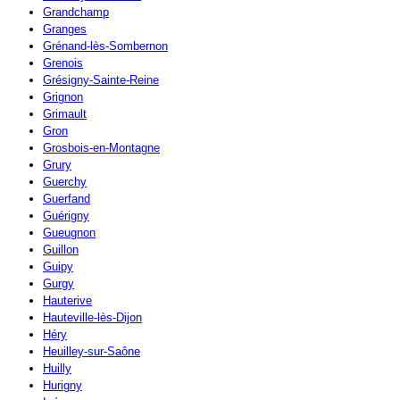
Grandchamp
Granges
Grénand-lès-Sombernon
Grenois
Grésigny-Sainte-Reine
Grignon
Grimault
Gron
Grosbois-en-Montagne
Grury
Guerchy
Guerfand
Guérigny
Gueugnon
Guillon
Guipy
Gurgy
Hauterive
Hauteville-lès-Dijon
Héry
Heuilley-sur-Saône
Huilly
Hurigny