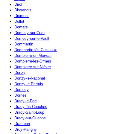
Dirol
Dissangis
Dixmont
Dollot
Domats
Domecy-sur-Cure
Domecy-sur-le-Vault
Dommartin
Dommartin-lès-Cuiseaux
Dompierre-en-Morvan
Dompierre-les-Ormes
Dompierre-sur-Nièvre
Donzy
Donzy-le-National
Donzy-le-Pertuis
Dornecy
Dornes
Dracy-le-Fort
Dracy-lès-Couches
Dracy-Saint-Loup
Dracy-sur-Ouanne
Drambon
Druy-Parigny