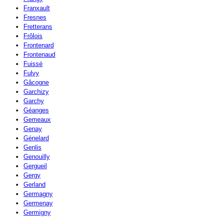
Franxault
Fresnes
Fretterans
Frôlois
Frontenard
Frontenaud
Fuissé
Fulvy
Gâcogne
Garchizy
Garchy
Géanges
Gemeaux
Genay
Génelard
Genlis
Genouilly
Gergueil
Gergy
Gerland
Germagny
Germenay
Germigny