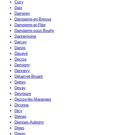
Cuzy
Daix
Damerey
Dampierre-en-Bresse
Dampierre-et-Flée
Dampierre-sous-Bouhy
Dannemoine
Darcey
Darois
Davayé
Decize
Demigny
Dennevy
Détain-et-Bruant
Dettey
Devay
Devrouze
Dezize-lès-Maranges
Diconne
Dicy
Diénay
Diennes-Aubigny
Diges
Digoin