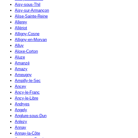
Aisy-sous-Thil
Aisy-sur-Armançon
Alise-Sainte-Reine
Allerey
Allériot
Alligny-Cosne
Alligny-en-Morvan
Alluy
Aloxe-Corton
Aluze
Amanzé
Amazy
Ameugny
Ampilly-le-Sec
Ancey
Ancy-le-Franc
Ancy-le-Libre
Andryes
Angely
Anglure-sous-Dun
Anlezy
Annay
Annay-la-Côte