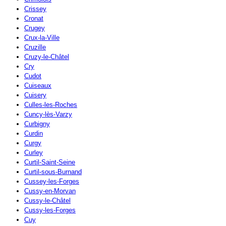
Crissey
Cronat
Crugey
Crux-la-Ville
Cruzille
Cruzy-le-Châtel
Cry
Cudot
Cuiseaux
Cuisery
Culles-les-Roches
Cuncy-lès-Varzy
Curbigny
Curdin
Curgy
Curley
Curtil-Saint-Seine
Curtil-sous-Burnand
Cussey-les-Forges
Cussy-en-Morvan
Cussy-le-Châtel
Cussy-les-Forges
Cuy