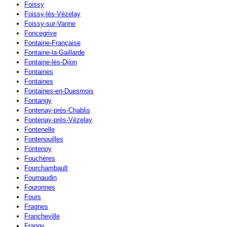
Foissy
Foissy-lès-Vézelay
Foissy-sur-Vanne
Foncegrive
Fontaine-Française
Fontaine-la-Gaillarde
Fontaine-lès-Dijon
Fontaines
Fontaines
Fontaines-en-Duesmois
Fontangy
Fontenay-près-Chablis
Fontenay-près-Vézelay
Fontenelle
Fontenouilles
Fontenoy
Fouchères
Fourchambault
Fournaudin
Fouronnes
Fours
Fragnes
Francheville
Frangy