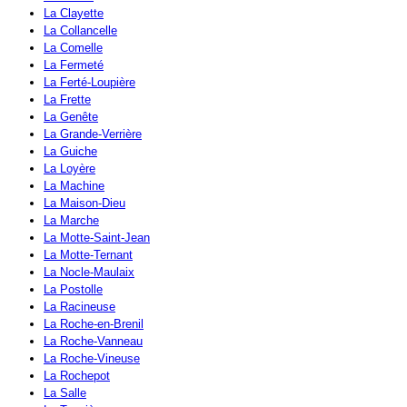
La Clayette
La Collancelle
La Comelle
La Fermeté
La Ferté-Loupière
La Frette
La Genête
La Grande-Verrière
La Guiche
La Loyère
La Machine
La Maison-Dieu
La Marche
La Motte-Saint-Jean
La Motte-Ternant
La Nocle-Maulaix
La Postolle
La Racineuse
La Roche-en-Brenil
La Roche-Vanneau
La Roche-Vineuse
La Rochepot
La Salle