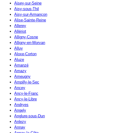
Aisey-sur-Seine
Aisy-sous-Thil
Aisy-sur-Armançon
Alise-Sainte-Reine
Allerey
Allériot
Alligny-Cosne
Alligny-en-Morvan
Alluy
Aloxe-Corton
Aluze
Amanzé
Amazy
Ameugny
Ampilly-le-Sec
Ancey
Ancy-le-Franc
Ancy-le-Libre
Andryes
Angely
Anglure-sous-Dun
Anlezy
Annay
Annay-la-Côte