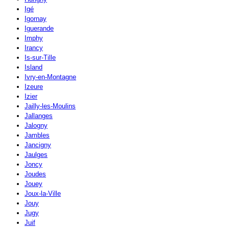
Igé
Igornay
Iguerande
Imphy
Irancy
Is-sur-Tille
Island
Ivry-en-Montagne
Izeure
Izier
Jailly-les-Moulins
Jallanges
Jalogny
Jambles
Jancigny
Jaulges
Joncy
Joudes
Jouey
Joux-la-Ville
Jouy
Jugy
Juif