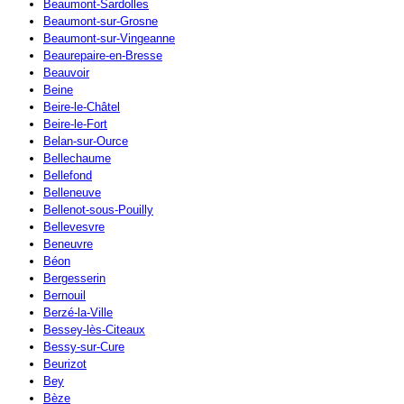
Beaumont-Sardolles
Beaumont-sur-Grosne
Beaumont-sur-Vingeanne
Beaurepaire-en-Bresse
Beauvoir
Beine
Beire-le-Châtel
Beire-le-Fort
Belan-sur-Ource
Bellechaume
Bellefond
Belleneuve
Bellenot-sous-Pouilly
Bellevesvre
Beneuvre
Béon
Bergesserin
Bernouil
Berzé-la-Ville
Bessey-lès-Citeaux
Bessy-sur-Cure
Beurizot
Bey
Bèze