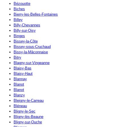
Bézouotte
Biches
Bierry-les-Belles-Fontaines
Billey
Billy-Chevannes
Billy-sur-Oisy
Binges
Bissey-la-Côte
Bissey-sous-Cruchaud
Bissy-la-Mâconnaise
Bitry
Blagny-sur-Vingeanne
Blaisy-Bas
Blaisy-Haut
Blannay
Blanot
Blanot
Blanzy
Bleigny-le-Carreau
Bléneau
Bligny-le-Sec
Bligny-lès-Beaune
Bligny-sur-Ouche