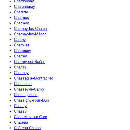
Chardonnay
Charentenay
Charette
Charmes
Charmoy
Charnay-lès-Chalon
Charnay-lès-Mâcon
Charny
Charolles
Charrecey
Charrey
Charrey-sur-Saône
Charrin
Chasnay
Chassagne-Montrachet
Chasselas
Chassey-le-Camp
Chassignelles
Chassigny-sous-Dun
Chassy
Chassy
Chastellux-sur-Cure
Château
Château-Chinon