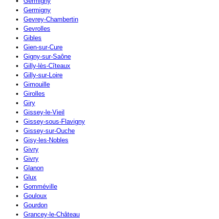
Germigny
Germigny
Gevrey-Chambertin
Gevrolles
Gibles
Gien-sur-Cure
Gigny-sur-Saône
Gilly-lès-Cîteaux
Gilly-sur-Loire
Gimouille
Girolles
Giry
Gissey-le-Vieil
Gissey-sous-Flavigny
Gissey-sur-Ouche
Gisy-les-Nobles
Givry
Givry
Glanon
Glux
Gomméville
Gouloux
Gourdon
Grancey-le-Château