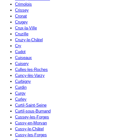
Crimolois
Crissey
Cronat
Crugey
Crux-la-Ville
Cruzille
Cruzy-le-Châtel
Cry
Cudot
Cuiseaux
Cuisery
Culles-les-Roches
Cuncy-lès-Varzy
Curbigny
Curdin
Curgy
Curley
Curtil-Saint-Seine
Curtil-sous-Burnand
Cussey-les-Forges
Cussy-en-Morvan
Cussy-le-Châtel
Cussy-les-Forges