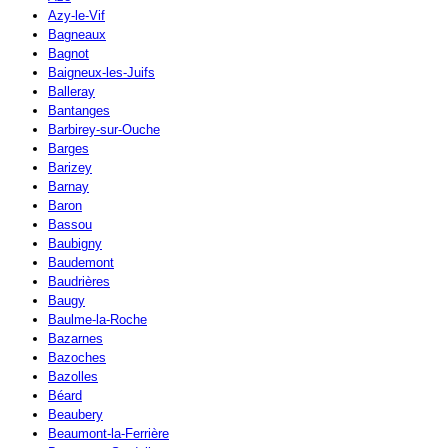
Azy-le-Vif
Bagneaux
Bagnot
Baigneux-les-Juifs
Balleray
Bantanges
Barbirey-sur-Ouche
Barges
Barizey
Barnay
Baron
Bassou
Baubigny
Baudemont
Baudrières
Baugy
Baulme-la-Roche
Bazarnes
Bazoches
Bazolles
Béard
Beaubery
Beaumont-la-Ferrière