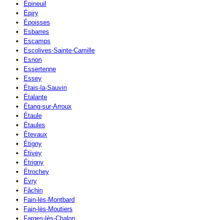
Épineuil
Épiry
Époisses
Esbarres
Escamps
Escolives-Sainte-Camille
Esnon
Essertenne
Essey
Étais-la-Sauvin
Étalante
Étang-sur-Arroux
Étaule
Étaules
Étevaux
Étigny
Étivey
Étrigny
Étrochey
Évry
Fâchin
Fain-lès-Montbard
Fain-lès-Moutiers
Farges-lès-Chalon