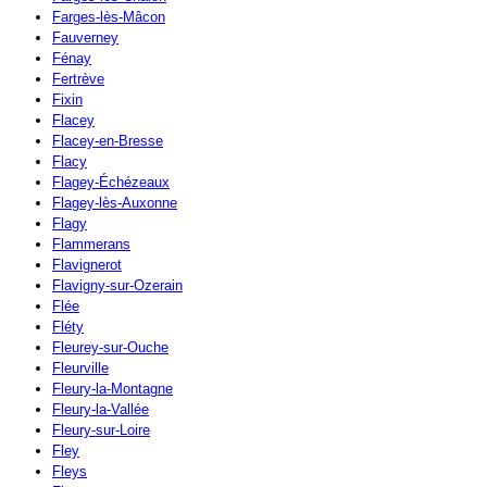
Farges-lès-Mâcon
Fauverney
Fénay
Fertrève
Fixin
Flacey
Flacey-en-Bresse
Flacy
Flagey-Échézeaux
Flagey-lès-Auxonne
Flagy
Flammerans
Flavignerot
Flavigny-sur-Ozerain
Flée
Fléty
Fleurey-sur-Ouche
Fleurville
Fleury-la-Montagne
Fleury-la-Vallée
Fleury-sur-Loire
Fley
Fleys