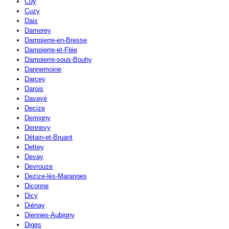
Cuy
Cuzy
Daix
Damerey
Dampierre-en-Bresse
Dampierre-et-Flée
Dampierre-sous-Bouhy
Dannemoine
Darcey
Darois
Davayé
Decize
Demigny
Dennevy
Détain-et-Bruant
Dettey
Devay
Devrouze
Dezize-lès-Maranges
Diconne
Dicy
Diénay
Diennes-Aubigny
Diges