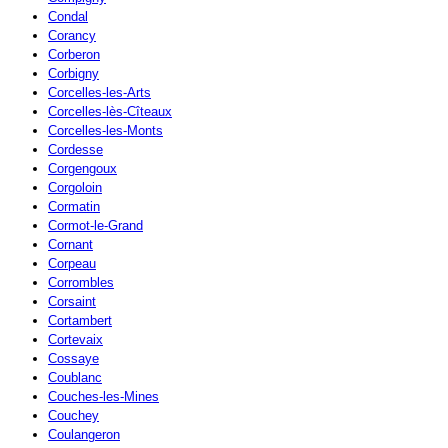
Condal
Corancy
Corberon
Corbigny
Corcelles-les-Arts
Corcelles-lès-Cîteaux
Corcelles-les-Monts
Cordesse
Corgengoux
Corgoloin
Cormatin
Cormot-le-Grand
Cornant
Corpeau
Corrombles
Corsaint
Cortambert
Cortevaix
Cossaye
Coublanc
Couches-les-Mines
Couchey
Coulangeron