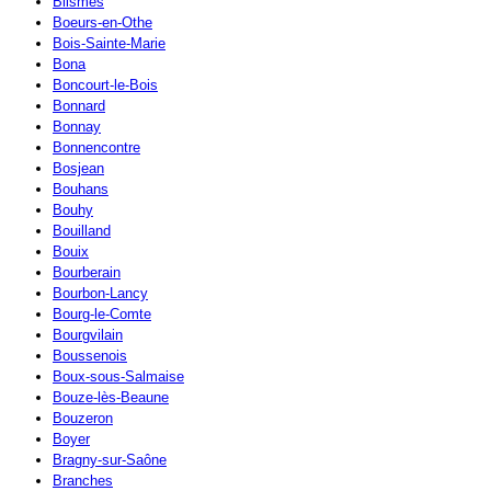
Blismes
Boeurs-en-Othe
Bois-Sainte-Marie
Bona
Boncourt-le-Bois
Bonnard
Bonnay
Bonnencontre
Bosjean
Bouhans
Bouhy
Bouilland
Bouix
Bourberain
Bourbon-Lancy
Bourg-le-Comte
Bourgvilain
Boussenois
Boux-sous-Salmaise
Bouze-lès-Beaune
Bouzeron
Boyer
Bragny-sur-Saône
Branches