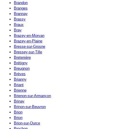
Brandon
Branges
Brannay
Brassy
Braux
Bray
Brazey-en-Morvan
Brazey-en-Plaine
Bresse-sur-Grosne
Bressey-sur-Tille
Bretenière
Brétigny
Breugnon
Brèves
Brianny
Briant
Brienne
Brienon-sur-Armançon
Brinay
Brinon-sur-Beuvron
Brion
Brion
Brion-sur-Ource
Brochon