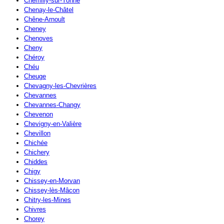
Chemilly-sur-Yonne
Chenay-le-Châtel
Chêne-Arnoult
Cheney
Chenoves
Cheny
Chéroy
Chéu
Cheuge
Chevagny-les-Chevrières
Chevannes
Chevannes-Changy
Chevenon
Chevigny-en-Valière
Chevillon
Chichée
Chichery
Chiddes
Chigy
Chissey-en-Morvan
Chissey-lès-Mâcon
Chitry-les-Mines
Chivres
Chorey