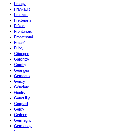
Frangy
Franxault
Fresnes
Fretterans
Frôlois
Frontenard
Frontenaud
Fuissé
Fulvy
Gâcogne
Garchizy
Garchy
Géanges
Gemeaux
Genay
Génelard
Genlis
Genouilly
Gergueil
Gergy
Gerland
Germagny
Germenay