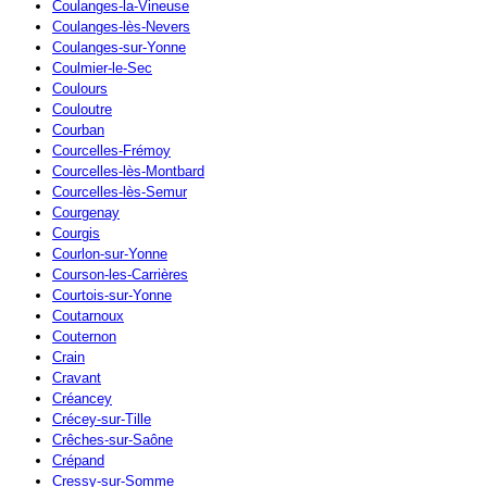
Coulanges-la-Vineuse
Coulanges-lès-Nevers
Coulanges-sur-Yonne
Coulmier-le-Sec
Coulours
Couloutre
Courban
Courcelles-Frémoy
Courcelles-lès-Montbard
Courcelles-lès-Semur
Courgenay
Courgis
Courlon-sur-Yonne
Courson-les-Carrières
Courtois-sur-Yonne
Coutarnoux
Couternon
Crain
Cravant
Créancey
Crécey-sur-Tille
Crêches-sur-Saône
Crépand
Cressy-sur-Somme