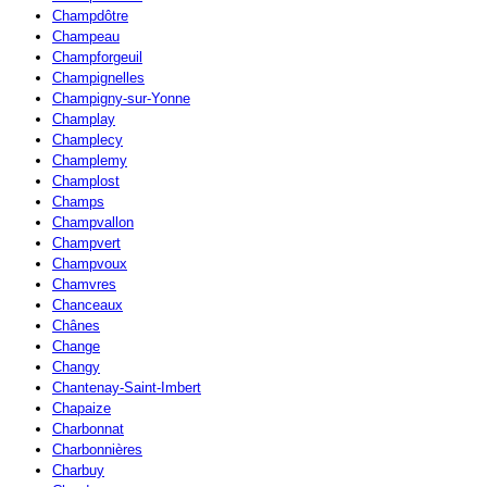
Champdôtre
Champeau
Champforgeuil
Champignelles
Champigny-sur-Yonne
Champlay
Champlecy
Champlemy
Champlost
Champs
Champvallon
Champvert
Champvoux
Chamvres
Chanceaux
Chânes
Change
Changy
Chantenay-Saint-Imbert
Chapaize
Charbonnat
Charbonnières
Charbuy