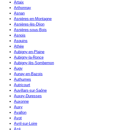
Artaix
Arthonnay
Asnan
Asnières-en-Montagne
Asnières-lès-Dijon
Asnières-sous-Bois
Asnois
Asquins
Athée
Aubigny-en-Plaine
Aubigny-la-Ronce
Aubigny-lès-Sombernon
Augy
Aunay-en-Bazois
Authumes
Autricourt
Auvillars-sur-Saône
Auxey-Duresses
Auxonne
Auxy
Avallon
Avot
Avril-sur-Loire
Azé