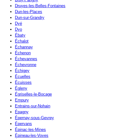
Druyes-les-Belles-Fontaines
Dun-les-Places
Dun-sur-Grandry
Dyé
Dyo
Ébaty
Échalot
Échannay
Échenon
Échevannes
Échevronne
Échigey
Écuelles
Écuisses
Égleny
Égriselles-le-Bocage
Empury
Entrains-sur-Nohain
Épagny
Épernay-sous-Gevrey
Épervans
Épinac-les-Mines
Épineau-les-Voves