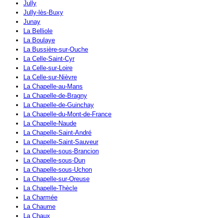
Jully
Jully-lès-Buxy
Junay
La Belliole
La Boulaye
La Bussière-sur-Ouche
La Celle-Saint-Cyr
La Celle-sur-Loire
La Celle-sur-Nièvre
La Chapelle-au-Mans
La Chapelle-de-Bragny
La Chapelle-de-Guinchay
La Chapelle-du-Mont-de-France
La Chapelle-Naude
La Chapelle-Saint-André
La Chapelle-Saint-Sauveur
La Chapelle-sous-Brancion
La Chapelle-sous-Dun
La Chapelle-sous-Uchon
La Chapelle-sur-Oreuse
La Chapelle-Thècle
La Charmée
La Chaume
La Chaux