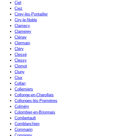
Ciel
Ciez
Cirey-lès-Pontailler
Ciry-le-Noble
Clamecy
Clamerey
Clénay
Clermain
Cléry
Clessé
Clessy
Clomot
Cluny
Clux
Collan
Collemiers
Collonge-en-Charollais
Collonges-lès-Premières
Colméry
Colombier-en-Brionnais
Combertault
Comblanchien
Commarin
Compigny