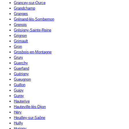
Grancey-sur-Ource
Grandchamp
Granges
Grénand-lès-Sombernon
Grenois
Grésigny-Sainte-Reine
Grignon
Grimault
Gron
Grosbois-en-Montagne
Grury
Guerchy
Guerfand
Guérigny
Gueugnon
Guillon
Guipy
Gurgy
Hauterive
Hauteville-lès-Dijon
Héry
Heuilley-sur-Saône
Huilly
Hurigny