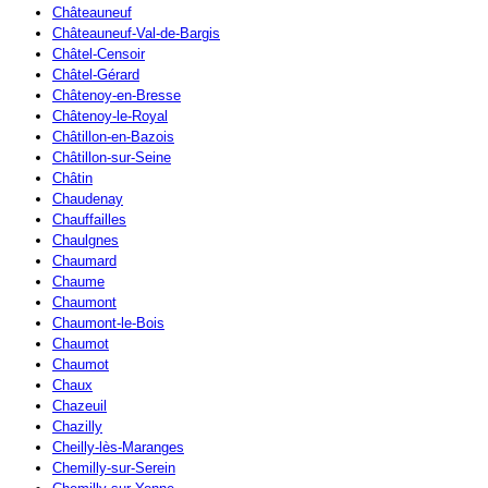
Châteauneuf
Châteauneuf-Val-de-Bargis
Châtel-Censoir
Châtel-Gérard
Châtenoy-en-Bresse
Châtenoy-le-Royal
Châtillon-en-Bazois
Châtillon-sur-Seine
Châtin
Chaudenay
Chauffailles
Chaulgnes
Chaumard
Chaume
Chaumont
Chaumont-le-Bois
Chaumot
Chaumot
Chaux
Chazeuil
Chazilly
Cheilly-lès-Maranges
Chemilly-sur-Serein