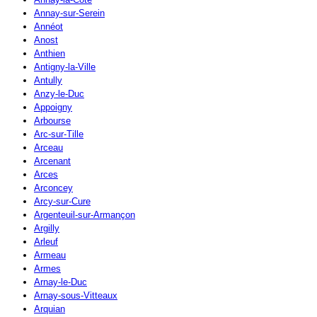
Annay-sur-Serein
Annéot
Anost
Anthien
Antigny-la-Ville
Antully
Anzy-le-Duc
Appoigny
Arbourse
Arc-sur-Tille
Arceau
Arcenant
Arces
Arconcey
Arcy-sur-Cure
Argenteuil-sur-Armançon
Argilly
Arleuf
Armeau
Armes
Arnay-le-Duc
Arnay-sous-Vitteaux
Arquian