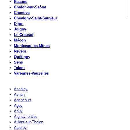
Beaune
Chalon-sur-Saône
Chenôve
Chevigny-Saint-Sauveur
Dijon
Joigny
Le Creusot
Mâcon
Montceau-les-Mines
Nevers
Quétigny
Sens
Talant
Varennes-Vauzelles
Accolay
Achun
Agencourt
Agey
Ahuy
Aignay-le-Duc
Aillant-sur-Tholon
Aiserey