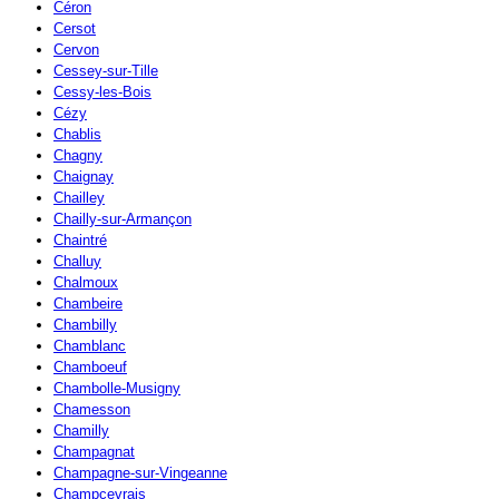
Céron
Cersot
Cervon
Cessey-sur-Tille
Cessy-les-Bois
Cézy
Chablis
Chagny
Chaignay
Chailley
Chailly-sur-Armançon
Chaintré
Challuy
Chalmoux
Chambeire
Chambilly
Chamblanc
Chamboeuf
Chambolle-Musigny
Chamesson
Chamilly
Champagnat
Champagne-sur-Vingeanne
Champcevrais