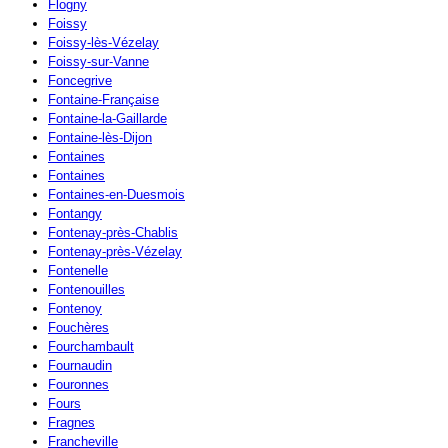
Flogny
Foissy
Foissy-lès-Vézelay
Foissy-sur-Vanne
Foncegrive
Fontaine-Française
Fontaine-la-Gaillarde
Fontaine-lès-Dijon
Fontaines
Fontaines
Fontaines-en-Duesmois
Fontangy
Fontenay-près-Chablis
Fontenay-près-Vézelay
Fontenelle
Fontenouilles
Fontenoy
Fouchères
Fourchambault
Fournaudin
Fouronnes
Fours
Fragnes
Francheville