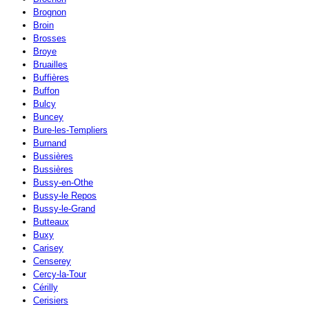
Brognon
Broin
Brosses
Broye
Bruailles
Buffières
Buffon
Bulcy
Buncey
Bure-les-Templiers
Burnand
Bussières
Bussières
Bussy-en-Othe
Bussy-le Repos
Bussy-le-Grand
Butteaux
Buxy
Carisey
Censerey
Cercy-la-Tour
Cérilly
Cerisiers