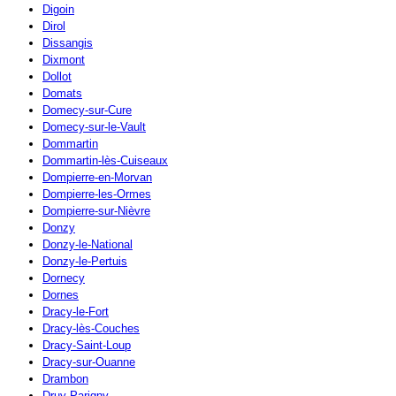
Digoin
Dirol
Dissangis
Dixmont
Dollot
Domats
Domecy-sur-Cure
Domecy-sur-le-Vault
Dommartin
Dommartin-lès-Cuiseaux
Dompierre-en-Morvan
Dompierre-les-Ormes
Dompierre-sur-Nièvre
Donzy
Donzy-le-National
Donzy-le-Pertuis
Dornecy
Dornes
Dracy-le-Fort
Dracy-lès-Couches
Dracy-Saint-Loup
Dracy-sur-Ouanne
Drambon
Druy-Parigny