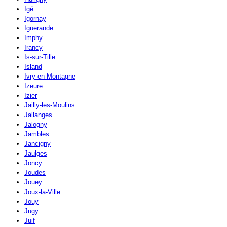
Igé
Igornay
Iguerande
Imphy
Irancy
Is-sur-Tille
Island
Ivry-en-Montagne
Izeure
Izier
Jailly-les-Moulins
Jallanges
Jalogny
Jambles
Jancigny
Jaulges
Joncy
Joudes
Jouey
Joux-la-Ville
Jouy
Jugy
Juif