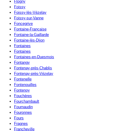
Flogny
Foissy
Foissy-lès-Vézelay
Foissy-sur-Vanne
Foncegrive
Fontaine-Française
Fontaine-la-Gaillarde
Fontaine-lès-Dijon
Fontaines
Fontaines
Fontaines-en-Duesmois
Fontangy
Fontenay-près-Chablis
Fontenay-près-Vézelay
Fontenelle
Fontenouilles
Fontenoy
Fouchères
Fourchambault
Fournaudin
Fouronnes
Fours
Fragnes
Francheville