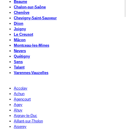
Beaune
Chalon-sur-Saône
Chenôve
Chevigny-Saint-Sauveur
Dijon
Joigny
Le Creusot
Mâcon
Montceau-les-Mines
Nevers
Quétigny
Sens
Talant
Varennes-Vauzelles
Accolay
Achun
Agencourt
Agey
Ahuy
Aignay-le-Duc
Aillant-sur-Tholon
Aiserey