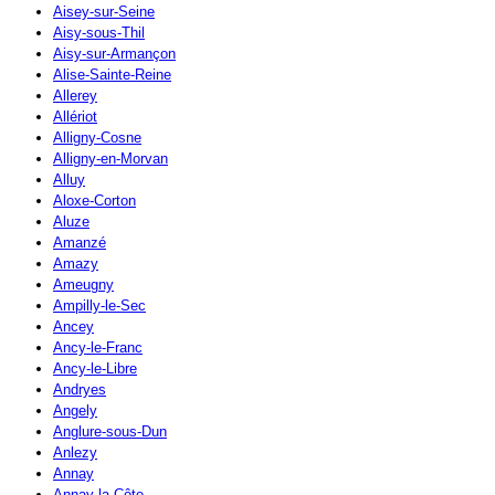
Aisey-sur-Seine
Aisy-sous-Thil
Aisy-sur-Armançon
Alise-Sainte-Reine
Allerey
Allériot
Alligny-Cosne
Alligny-en-Morvan
Alluy
Aloxe-Corton
Aluze
Amanzé
Amazy
Ameugny
Ampilly-le-Sec
Ancey
Ancy-le-Franc
Ancy-le-Libre
Andryes
Angely
Anglure-sous-Dun
Anlezy
Annay
Annay-la-Côte