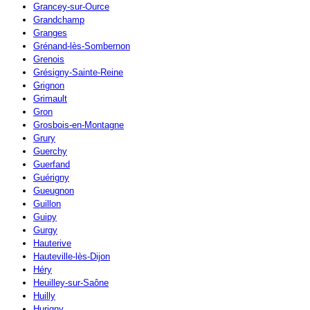
Grancey-sur-Ource
Grandchamp
Granges
Grénand-lès-Sombernon
Grenois
Grésigny-Sainte-Reine
Grignon
Grimault
Gron
Grosbois-en-Montagne
Grury
Guerchy
Guerfand
Guérigny
Gueugnon
Guillon
Guipy
Gurgy
Hauterive
Hauteville-lès-Dijon
Héry
Heuilley-sur-Saône
Huilly
Hurigny