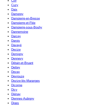
Cuy
Cuzy
Daix
Damerey
Dampierre-en-Bresse
Dampierre-et-Flée
Dampierre-sous-Bouhy
Dannemoine
Darcey
Darois
Davayé
Decize
Demigny
Dennevy
Détain-et-Bruant
Dettey
Devay
Devrouze
Dezize-lès-Maranges
Diconne
Dicy
Diénay
Diennes-Aubigny
Diges