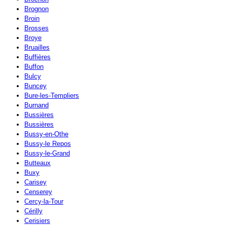
Brognon
Broin
Brosses
Broye
Bruailles
Buffières
Buffon
Bulcy
Buncey
Bure-les-Templiers
Burnand
Bussières
Bussières
Bussy-en-Othe
Bussy-le Repos
Bussy-le-Grand
Butteaux
Buxy
Carisey
Censerey
Cercy-la-Tour
Cérilly
Cerisiers