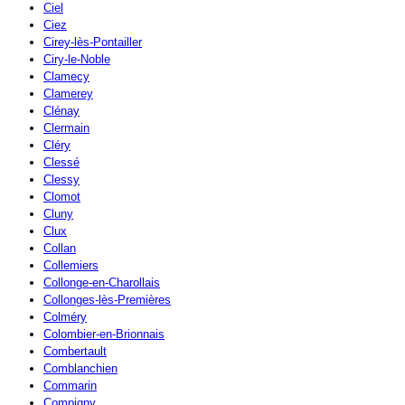
Ciel
Ciez
Cirey-lès-Pontailler
Ciry-le-Noble
Clamecy
Clamerey
Clénay
Clermain
Cléry
Clessé
Clessy
Clomot
Cluny
Clux
Collan
Collemiers
Collonge-en-Charollais
Collonges-lès-Premières
Colméry
Colombier-en-Brionnais
Combertault
Comblanchien
Commarin
Compigny