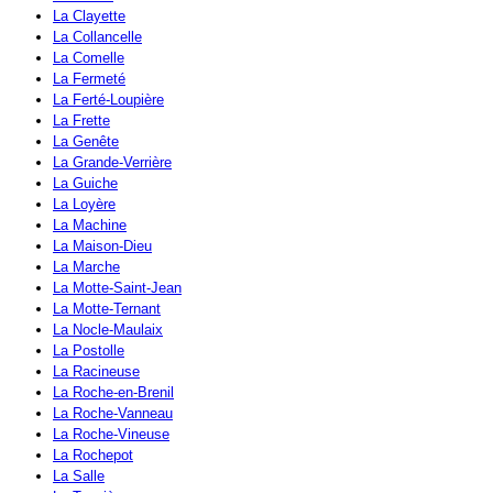
La Clayette
La Collancelle
La Comelle
La Fermeté
La Ferté-Loupière
La Frette
La Genête
La Grande-Verrière
La Guiche
La Loyère
La Machine
La Maison-Dieu
La Marche
La Motte-Saint-Jean
La Motte-Ternant
La Nocle-Maulaix
La Postolle
La Racineuse
La Roche-en-Brenil
La Roche-Vanneau
La Roche-Vineuse
La Rochepot
La Salle