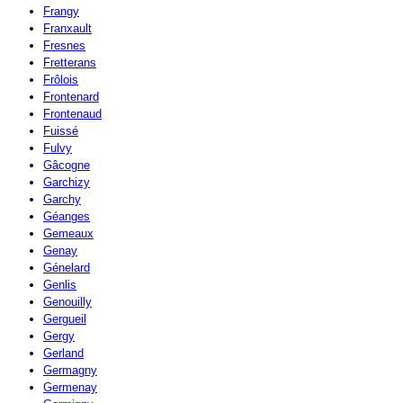
Frangy
Franxault
Fresnes
Fretterans
Frôlois
Frontenard
Frontenaud
Fuissé
Fulvy
Gâcogne
Garchizy
Garchy
Géanges
Gemeaux
Genay
Génelard
Genlis
Genouilly
Gergueil
Gergy
Gerland
Germagny
Germenay