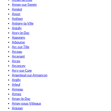
Annay-sur-Serein
Annéot
Anost
Anthien
Antigny-la-Ville
Antully
Anzy-le-Duc
Appoigny
Arbourse
Arc-sur-Tille
Arceau
Arcenant
Arces
Arconcey
Arcy-sur-Cure
Argenteuil-sur-Armançon
Argilly
Arleuf
Armeau
Armes
Arnay-le-Duc
Arnay-sous-Vitteaux
Arquian