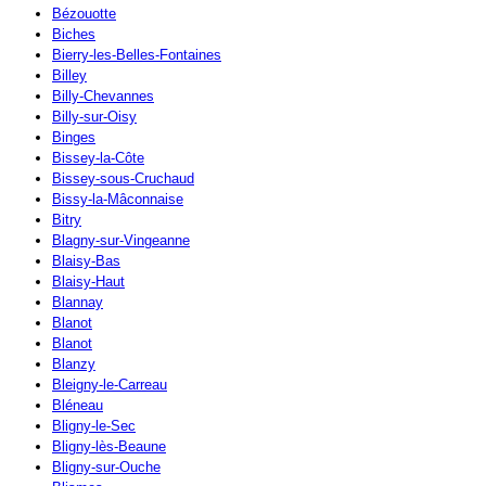
Bézouotte
Biches
Bierry-les-Belles-Fontaines
Billey
Billy-Chevannes
Billy-sur-Oisy
Binges
Bissey-la-Côte
Bissey-sous-Cruchaud
Bissy-la-Mâconnaise
Bitry
Blagny-sur-Vingeanne
Blaisy-Bas
Blaisy-Haut
Blannay
Blanot
Blanot
Blanzy
Bleigny-le-Carreau
Bléneau
Bligny-le-Sec
Bligny-lès-Beaune
Bligny-sur-Ouche