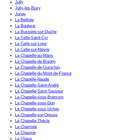
Jully
Jully-lès-Buxy
Junay
La Belliole
La Boulaye
La Bussière-sur-Ouche
La Celle-Saint-Cyr
La Celle-sur-Loire
La Celle-sur-Nièvre
La Chapelle-au-Mans
La Chapelle-de-Bragny
La Chapelle-de-Guinchay
La Chapelle-du-Mont-de-France
La Chapelle-Naude
La Chapelle-Saint-André
La Chapelle-Saint-Sauveur
La Chapelle-sous-Brancion
La Chapelle-sous-Dun
La Chapelle-sous-Uchon
La Chapelle-sur-Oreuse
La Chapelle-Thècle
La Charmée
La Chaume
La Chaux