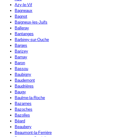
Azy-le-Vif
Bagneaux
Bagnot
Baigneux-les-Juifs
Balleray
Bantanges
Barbirey-sur-Ouche
Barges
Barizey
Barnay
Baron
Bassou
Baubigny
Baudemont
Baudrières
Baugy
Baulme-la-Roche
Bazarnes
Bazoches
Bazolles
Béard
Beaubery
Beaumont-la-Ferrière