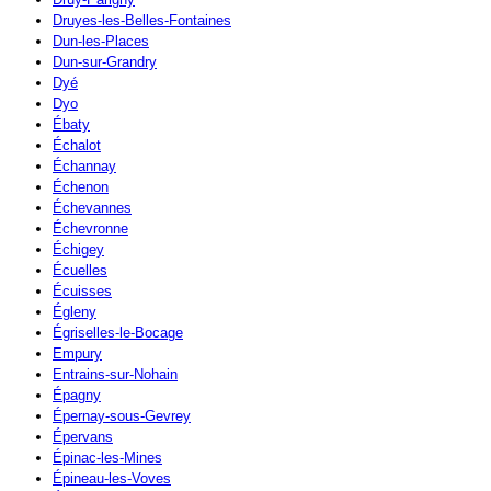
Druyes-les-Belles-Fontaines
Dun-les-Places
Dun-sur-Grandry
Dyé
Dyo
Ébaty
Échalot
Échannay
Échenon
Échevannes
Échevronne
Échigey
Écuelles
Écuisses
Égleny
Égriselles-le-Bocage
Empury
Entrains-sur-Nohain
Épagny
Épernay-sous-Gevrey
Épervans
Épinac-les-Mines
Épineau-les-Voves