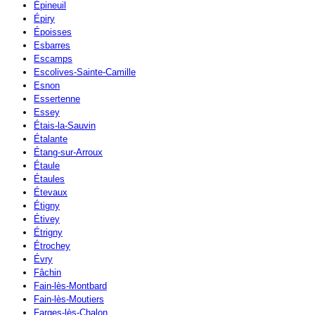
Épineuil
Épiry
Époisses
Esbarres
Escamps
Escolives-Sainte-Camille
Esnon
Essertenne
Essey
Étais-la-Sauvin
Étalante
Étang-sur-Arroux
Étaule
Étaules
Étevaux
Étigny
Étivey
Étrigny
Étrochey
Évry
Fâchin
Fain-lès-Montbard
Fain-lès-Moutiers
Farges-lès-Chalon