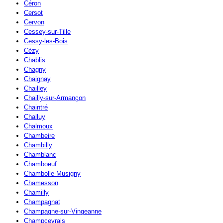
Céron
Cersot
Cervon
Cessey-sur-Tille
Cessy-les-Bois
Cézy
Chablis
Chagny
Chaignay
Chailley
Chailly-sur-Armançon
Chaintré
Challuy
Chalmoux
Chambeire
Chambilly
Chamblanc
Chamboeuf
Chambolle-Musigny
Chamesson
Chamilly
Champagnat
Champagne-sur-Vingeanne
Champcevrais