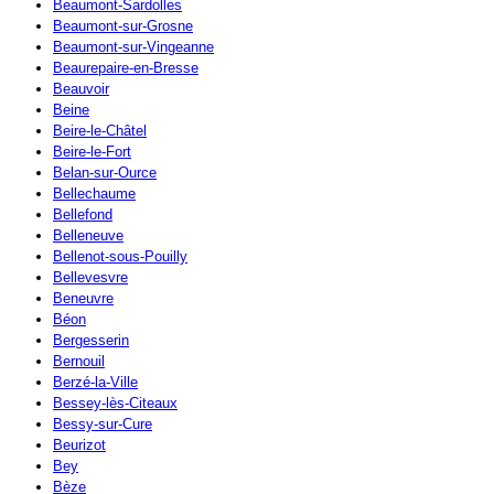
Beaumont-Sardolles
Beaumont-sur-Grosne
Beaumont-sur-Vingeanne
Beaurepaire-en-Bresse
Beauvoir
Beine
Beire-le-Châtel
Beire-le-Fort
Belan-sur-Ource
Bellechaume
Bellefond
Belleneuve
Bellenot-sous-Pouilly
Bellevesvre
Beneuvre
Béon
Bergesserin
Bernouil
Berzé-la-Ville
Bessey-lès-Citeaux
Bessy-sur-Cure
Beurizot
Bey
Bèze