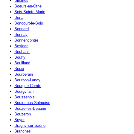
Blismes
Boeurs-en-Othe
Bois-Sainte-Marie
Bona
Boncourt-le-Bois
Bonnard
Bonnay
Bonnencontre
Bosjean
Bouhans
Bouhy
Bouilland
Bouix
Bourberain
Bourbon-Lancy
Bourg-le-Comte
Bourgvilain
Boussenois
Boux-sous-Salmaise
Bouze-lès-Beaune
Bouzeron
Boyer
Bragny-sur-Saône
Branches