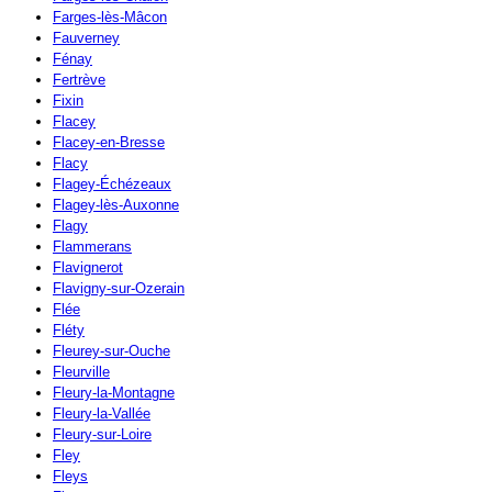
Farges-lès-Mâcon
Fauverney
Fénay
Fertrève
Fixin
Flacey
Flacey-en-Bresse
Flacy
Flagey-Échézeaux
Flagey-lès-Auxonne
Flagy
Flammerans
Flavignerot
Flavigny-sur-Ozerain
Flée
Fléty
Fleurey-sur-Ouche
Fleurville
Fleury-la-Montagne
Fleury-la-Vallée
Fleury-sur-Loire
Fley
Fleys