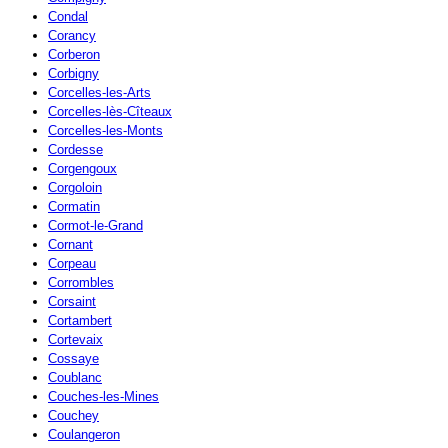
Condal
Corancy
Corberon
Corbigny
Corcelles-les-Arts
Corcelles-lès-Cîteaux
Corcelles-les-Monts
Cordesse
Corgengoux
Corgoloin
Cormatin
Cormot-le-Grand
Cornant
Corpeau
Corrombles
Corsaint
Cortambert
Cortevaix
Cossaye
Coublanc
Couches-les-Mines
Couchey
Coulangeron