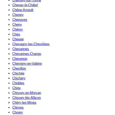
Chemilly-sur-Yonne
Chenay-le-Châtel
Chêne-Arnoult
Cheney
Chenoves
Cheny
Chéroy
Chéu
Cheuge
Chevagny-les-Chevrières
Chevannes
Chevannes-Changy
Chevenon
Chevigny-en-Valière
Chevillon
Chichée
Chichery
Chiddes
Chigy
Chissey-en-Morvan
Chissey-lès-Mâcon
Chitry-les-Mines
Chivres
Chorey