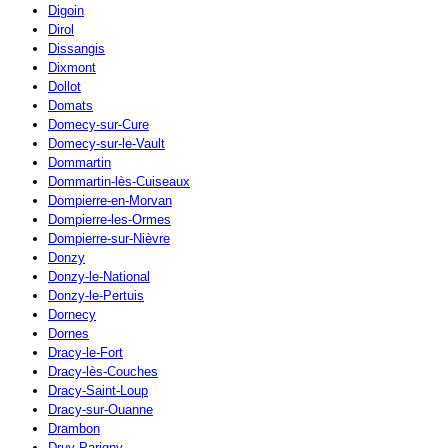
Digoin
Dirol
Dissangis
Dixmont
Dollot
Domats
Domecy-sur-Cure
Domecy-sur-le-Vault
Dommartin
Dommartin-lès-Cuiseaux
Dompierre-en-Morvan
Dompierre-les-Ormes
Dompierre-sur-Nièvre
Donzy
Donzy-le-National
Donzy-le-Pertuis
Dornecy
Dornes
Dracy-le-Fort
Dracy-lès-Couches
Dracy-Saint-Loup
Dracy-sur-Ouanne
Drambon
Druy-Parigny