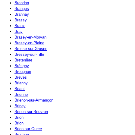
Brandon
Branges
Brannay
Brassy
Braux
Bray
Brazey-en-Morvan
Brazey-en-Plaine
Bresse-sur-Grosne
Bressey-sur-Tille
Bretenière
Brétigny
Breugnon
Brèves
Brianny
Briant
Brienne
Brienon-sur-Armançon
Brinay
Brinon-sur-Beuvron
Brion
Brion
Brion-sur-Ource
Brochon