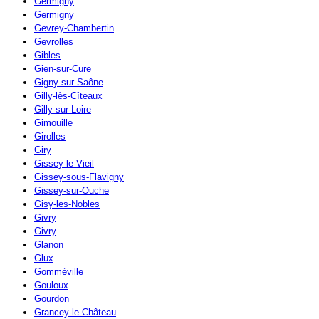
Germigny
Germigny
Gevrey-Chambertin
Gevrolles
Gibles
Gien-sur-Cure
Gigny-sur-Saône
Gilly-lès-Cîteaux
Gilly-sur-Loire
Gimouille
Girolles
Giry
Gissey-le-Vieil
Gissey-sous-Flavigny
Gissey-sur-Ouche
Gisy-les-Nobles
Givry
Givry
Glanon
Glux
Gomméville
Gouloux
Gourdon
Grancey-le-Château