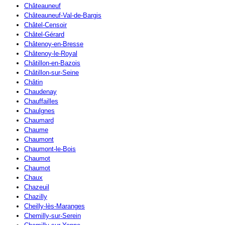
Châteauneuf
Châteauneuf-Val-de-Bargis
Châtel-Censoir
Châtel-Gérard
Châtenoy-en-Bresse
Châtenoy-le-Royal
Châtillon-en-Bazois
Châtillon-sur-Seine
Châtin
Chaudenay
Chauffailles
Chaulgnes
Chaumard
Chaume
Chaumont
Chaumont-le-Bois
Chaumot
Chaumot
Chaux
Chazeuil
Chazilly
Cheilly-lès-Maranges
Chemilly-sur-Serein