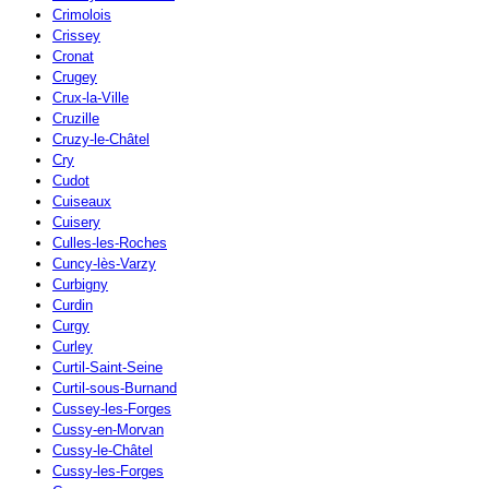
Crimolois
Crissey
Cronat
Crugey
Crux-la-Ville
Cruzille
Cruzy-le-Châtel
Cry
Cudot
Cuiseaux
Cuisery
Culles-les-Roches
Cuncy-lès-Varzy
Curbigny
Curdin
Curgy
Curley
Curtil-Saint-Seine
Curtil-sous-Burnand
Cussey-les-Forges
Cussy-en-Morvan
Cussy-le-Châtel
Cussy-les-Forges