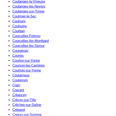
Coulanges-la-Vineuse
Coulanges-lès-Nevers
Coulanges-sur-Yonne
Coulmier-le-Sec
Coulours
Couloutre
Courban
Courcelles-Frémoy
Courcelles-lès-Montbard
Courcelles-lès-Semur
Courgenay
Courgis
Courlon-sur-Yonne
Courson-les-Carrières
Courtois-sur-Yonne
Coutarnoux
Couternon
Crain
Cravant
Créancey
Crécey-sur-Tille
Crêches-sur-Saône
Crépand
Cressy-sur-Somme