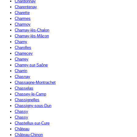
Chardonnay
Charentenay
Charette
Charmes
Charmoy
Charnay-lès-Chalon
Charnay-lès-Mâcon
Charny
Charolles
Charrecey
Charrey
Charrey-sur-Saône
Charrin
Chasnay
Chassagne-Montrachet
Chasselas
Chassey-le-Camp
Chassignelles
Chassigny-sous-Dun
Chassy
Chassy
Chastellux-sur-Cure
Château
Château-Chinon