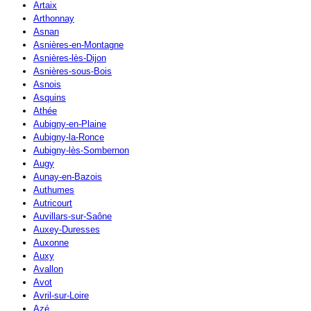
Artaix
Arthonnay
Asnan
Asnières-en-Montagne
Asnières-lès-Dijon
Asnières-sous-Bois
Asnois
Asquins
Athée
Aubigny-en-Plaine
Aubigny-la-Ronce
Aubigny-lès-Sombernon
Augy
Aunay-en-Bazois
Authumes
Autricourt
Auvillars-sur-Saône
Auxey-Duresses
Auxonne
Auxy
Avallon
Avot
Avril-sur-Loire
Azé