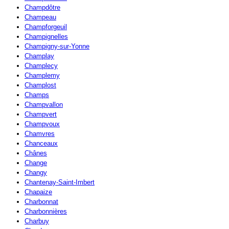
Champdôtre
Champeau
Champforgeuil
Champignelles
Champigny-sur-Yonne
Champlay
Champlecy
Champlemy
Champlost
Champs
Champvallon
Champvert
Champvoux
Chamvres
Chanceaux
Chânes
Change
Changy
Chantenay-Saint-Imbert
Chapaize
Charbonnat
Charbonnières
Charbuy