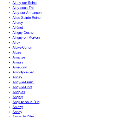
Aisey-sur-Seine
Aisy-sous-Thil
Aisy-sur-Armançon
Alise-Sainte-Reine
Allerey
Allériot
Alligny-Cosne
Alligny-en-Morvan
Alluy
Aloxe-Corton
Aluze
Amanzé
Amazy
Ameugny
Ampilly-le-Sec
Ancey
Ancy-le-Franc
Ancy-le-Libre
Andryes
Angely
Anglure-sous-Dun
Anlezy
Annay
Annay-la-Côte