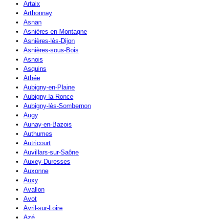
Artaix
Arthonnay
Asnan
Asnières-en-Montagne
Asnières-lès-Dijon
Asnières-sous-Bois
Asnois
Asquins
Athée
Aubigny-en-Plaine
Aubigny-la-Ronce
Aubigny-lès-Sombernon
Augy
Aunay-en-Bazois
Authumes
Autricourt
Auvillars-sur-Saône
Auxey-Duresses
Auxonne
Auxy
Avallon
Avot
Avril-sur-Loire
Azé