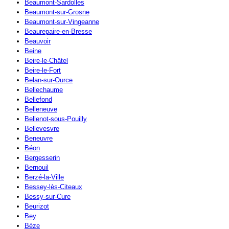
Beaumont-Sardolles
Beaumont-sur-Grosne
Beaumont-sur-Vingeanne
Beaurepaire-en-Bresse
Beauvoir
Beine
Beire-le-Châtel
Beire-le-Fort
Belan-sur-Ource
Bellechaume
Bellefond
Belleneuve
Bellenot-sous-Pouilly
Bellevesvre
Beneuvre
Béon
Bergesserin
Bernouil
Berzé-la-Ville
Bessey-lès-Citeaux
Bessy-sur-Cure
Beurizot
Bey
Bèze