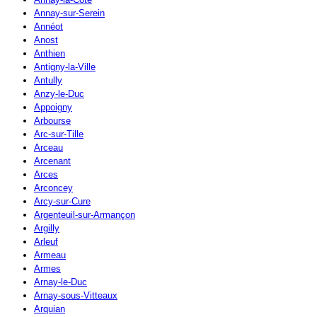
Annay-sur-Serein
Annéot
Anost
Anthien
Antigny-la-Ville
Antully
Anzy-le-Duc
Appoigny
Arbourse
Arc-sur-Tille
Arceau
Arcenant
Arces
Arconcey
Arcy-sur-Cure
Argenteuil-sur-Armançon
Argilly
Arleuf
Armeau
Armes
Arnay-le-Duc
Arnay-sous-Vitteaux
Arquian