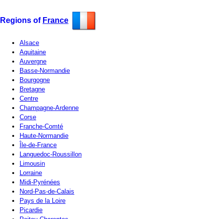
Regions of
France
Alsace
Aquitaine
Auvergne
Basse-Normandie
Bourgogne
Bretagne
Centre
Champagne-Ardenne
Corse
Franche-Comté
Haute-Normandie
Île-de-France
Languedoc-Roussillon
Limousin
Lorraine
Midi-Pyrénées
Nord-Pas-de-Calais
Pays de la Loire
Picardie