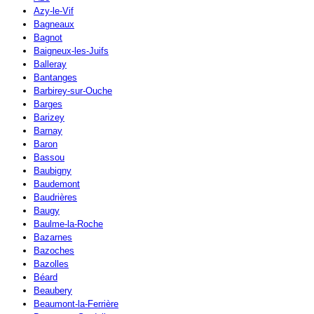
Azy-le-Vif
Bagneaux
Bagnot
Baigneux-les-Juifs
Balleray
Bantanges
Barbirey-sur-Ouche
Barges
Barizey
Barnay
Baron
Bassou
Baubigny
Baudemont
Baudrières
Baugy
Baulme-la-Roche
Bazarnes
Bazoches
Bazolles
Béard
Beaubery
Beaumont-la-Ferrière