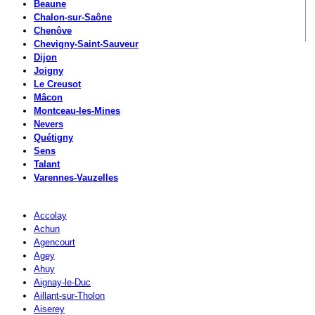
Beaune
Chalon-sur-Saône
Chenôve
Chevigny-Saint-Sauveur
Dijon
Joigny
Le Creusot
Mâcon
Montceau-les-Mines
Nevers
Quétigny
Sens
Talant
Varennes-Vauzelles
Accolay
Achun
Agencourt
Agey
Ahuy
Aignay-le-Duc
Aillant-sur-Tholon
Aiserey