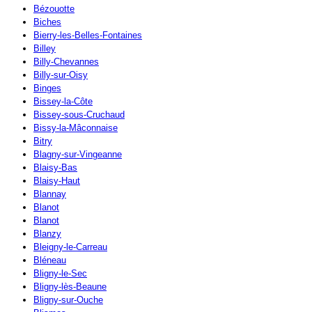
Bézouotte
Biches
Bierry-les-Belles-Fontaines
Billey
Billy-Chevannes
Billy-sur-Oisy
Binges
Bissey-la-Côte
Bissey-sous-Cruchaud
Bissy-la-Mâconnaise
Bitry
Blagny-sur-Vingeanne
Blaisy-Bas
Blaisy-Haut
Blannay
Blanot
Blanot
Blanzy
Bleigny-le-Carreau
Bléneau
Bligny-le-Sec
Bligny-lès-Beaune
Bligny-sur-Ouche