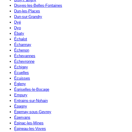
Druyes-les-Belles-Fontaines
Dun-les-Places
Dun-sur-Grandry
Dyé
Dyo
Ébaty
Échalot
Échannay
Échenon
Échevannes
Échevronne
Échigey
Écuelles
Écuisses
Égleny
Égriselles-le-Bocage
Empury
Entrains-sur-Nohain
Épagny
Épernay-sous-Gevrey
Épervans
Épinac-les-Mines
Épineau-les-Voves