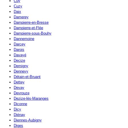
Cuy
Cuzy
Daix
Damerey
Dampierre-en-Bresse
Dampierre-et-Flée
Dampierre-sous-Bouhy
Dannemoine
Darcey
Darois
Davayé
Decize
Demigny
Dennevy
Détain-et-Bruant
Dettey
Devay
Devrouze
Dezize-lès-Maranges
Diconne
Dicy
Diénay
Diennes-Aubigny
Diges