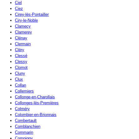
Ciel
Ciez
Cirey-lès-Pontailler
Ciry-le-Noble
Clamecy
Clamerey
Clénay
Clermain
Cléry
Clessé
Clessy
Clomot
Cluny
Clux
Collan
Collemiers
Collonge-en-Charollais
Collonges-lès-Premières
Colméry
Colombier-en-Brionnais
Combertault
Comblanchien
Commarin
Compigny