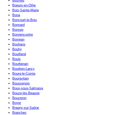
Blismes
Boeurs-en-Othe
Bois-Sainte-Marie
Bona
Boncourt-le-Bois
Bonnard
Bonnay
Bonnencontre
Bosjean
Bouhans
Bouhy
Bouilland
Bouix
Bourberain
Bourbon-Lancy
Bourg-le-Comte
Bourgvilain
Boussenois
Boux-sous-Salmaise
Bouze-lès-Beaune
Bouzeron
Boyer
Bragny-sur-Saône
Branches