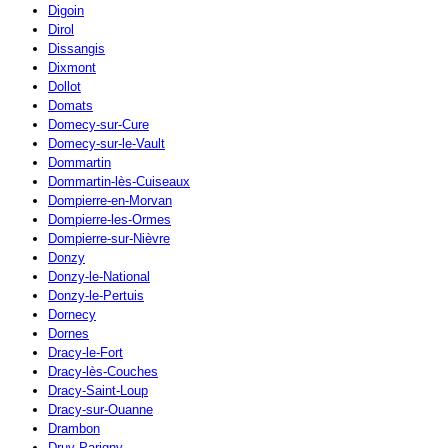
Digoin
Dirol
Dissangis
Dixmont
Dollot
Domats
Domecy-sur-Cure
Domecy-sur-le-Vault
Dommartin
Dommartin-lès-Cuiseaux
Dompierre-en-Morvan
Dompierre-les-Ormes
Dompierre-sur-Nièvre
Donzy
Donzy-le-National
Donzy-le-Pertuis
Dornecy
Dornes
Dracy-le-Fort
Dracy-lès-Couches
Dracy-Saint-Loup
Dracy-sur-Ouanne
Drambon
Druy-Parigny