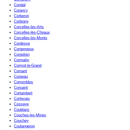
Condal
Corancy
Corberon
Corbigny
Corcelles-les-Arts
Corcelles-lès-Cîteaux
Corcelles-les-Monts
Cordesse
Corgengoux
Corgoloin
Cormatin
Cormot-le-Grand
Cornant
Corpeau
Corrombles
Corsaint
Cortambert
Cortevaix
Cossaye
Coublanc
Couches-les-Mines
Couchey
Coulangeron