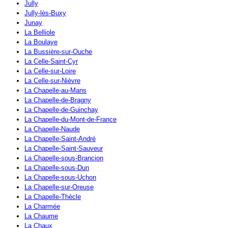
Jully
Jully-lès-Buxy
Junay
La Belliole
La Boulaye
La Bussière-sur-Ouche
La Celle-Saint-Cyr
La Celle-sur-Loire
La Celle-sur-Nièvre
La Chapelle-au-Mans
La Chapelle-de-Bragny
La Chapelle-de-Guinchay
La Chapelle-du-Mont-de-France
La Chapelle-Naude
La Chapelle-Saint-André
La Chapelle-Saint-Sauveur
La Chapelle-sous-Brancion
La Chapelle-sous-Dun
La Chapelle-sous-Uchon
La Chapelle-sur-Oreuse
La Chapelle-Thècle
La Charmée
La Chaume
La Chaux