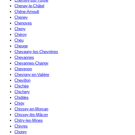
Chemilly-sur-Yonne
Chenay-le-Châtel
Chêne-Arnoult
Cheney
Chenoves
Cheny
Chéroy
Chéu
Cheuge
Chevagny-les-Chevrières
Chevannes
Chevannes-Changy
Chevenon
Chevigny-en-Valière
Chevillon
Chichée
Chichery
Chiddes
Chigy
Chissey-en-Morvan
Chissey-lès-Mâcon
Chitry-les-Mines
Chivres
Chorey