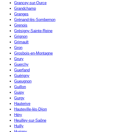
Grancey-sur-Ource
Grandchamp
Granges
Grénand-lès-Sombernon
Grenois
Grésigny-Sainte-Reine
Grignon
Grimault
Gron
Grosbois-en-Montagne
Grury
Guerchy
Guerfand
Guérigny
Gueugnon
Guillon
Guipy
Gurgy
Hauterive
Hauteville-lès-Dijon
Héry
Heuilley-sur-Saône
Huilly
Hurigny