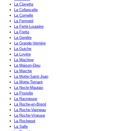
La Clayette
La Collancelle
La Comelle
La Fermeté
La Ferté-Loupière
La Frette
La Genête
La Grande-Verrière
La Guiche
La Loyère
La Machine
La Maison-Dieu
La Marche
La Motte-Saint-Jean
La Motte-Ternant
La Nocle-Maulaix
La Postolle
La Racineuse
La Roche-en-Brenil
La Roche-Vanneau
La Roche-Vineuse
La Rochepot
La Salle