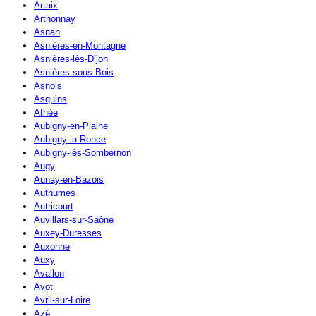
Artaix
Arthonnay
Asnan
Asnières-en-Montagne
Asnières-lès-Dijon
Asnières-sous-Bois
Asnois
Asquins
Athée
Aubigny-en-Plaine
Aubigny-la-Ronce
Aubigny-lès-Sombernon
Augy
Aunay-en-Bazois
Authumes
Autricourt
Auvillars-sur-Saône
Auxey-Duresses
Auxonne
Auxy
Avallon
Avot
Avril-sur-Loire
Azé