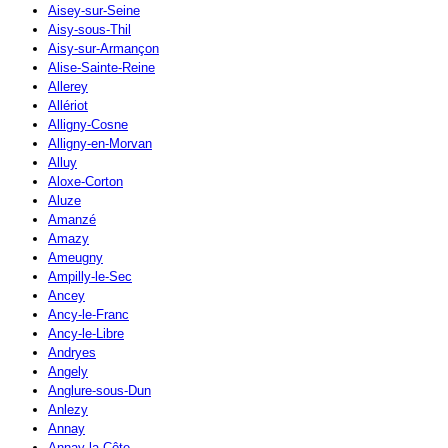
Aisey-sur-Seine
Aisy-sous-Thil
Aisy-sur-Armançon
Alise-Sainte-Reine
Allerey
Allériot
Alligny-Cosne
Alligny-en-Morvan
Alluy
Aloxe-Corton
Aluze
Amanzé
Amazy
Ameugny
Ampilly-le-Sec
Ancey
Ancy-le-Franc
Ancy-le-Libre
Andryes
Angely
Anglure-sous-Dun
Anlezy
Annay
Annay-la-Côte