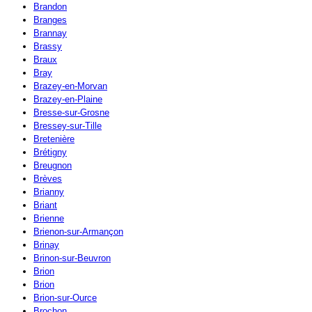
Brandon
Branges
Brannay
Brassy
Braux
Bray
Brazey-en-Morvan
Brazey-en-Plaine
Bresse-sur-Grosne
Bressey-sur-Tille
Bretenière
Brétigny
Breugnon
Brèves
Brianny
Briant
Brienne
Brienon-sur-Armançon
Brinay
Brinon-sur-Beuvron
Brion
Brion
Brion-sur-Ource
Brochon