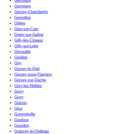
Germigny
Germigny
Gevrey-Chambertin
Gevrolles
Gibles
Gien-sur-Cure
Gigny-sur-Saône
Gilly-lès-Cîteaux
Gilly-sur-Loire
Gimouille
Girolles
Giry
Gissey-le-Vieil
Gissey-sous-Flavigny
Gissey-sur-Ouche
Gisy-les-Nobles
Givry
Givry
Glanon
Glux
Gomméville
Gouloux
Gourdon
Grancey-le-Château