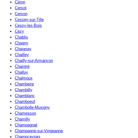
Céron
Cersot
Cervon
Cessey-sur-Tille
Cessy-les-Bois
Cézy
Chablis
Chagny
Chaignay
Chailley
Chailly-sur-Armançon
Chaintré
Challuy
Chalmoux
Chambeire
Chambilly
Chamblanc
Chamboeuf
Chambolle-Musigny
Chamesson
Chamilly
Champagnat
Champagne-sur-Vingeanne
Champcevrais