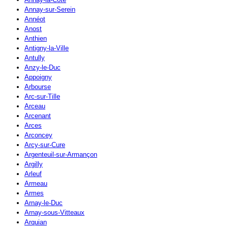
Annay-sur-Serein
Annéot
Anost
Anthien
Antigny-la-Ville
Antully
Anzy-le-Duc
Appoigny
Arbourse
Arc-sur-Tille
Arceau
Arcenant
Arces
Arconcey
Arcy-sur-Cure
Argenteuil-sur-Armançon
Argilly
Arleuf
Armeau
Armes
Arnay-le-Duc
Arnay-sous-Vitteaux
Arquian