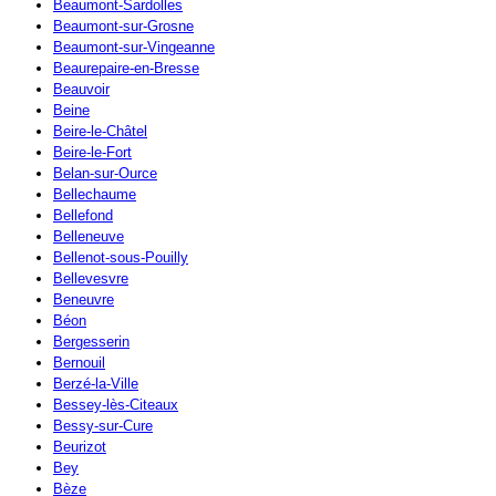
Beaumont-Sardolles
Beaumont-sur-Grosne
Beaumont-sur-Vingeanne
Beaurepaire-en-Bresse
Beauvoir
Beine
Beire-le-Châtel
Beire-le-Fort
Belan-sur-Ource
Bellechaume
Bellefond
Belleneuve
Bellenot-sous-Pouilly
Bellevesvre
Beneuvre
Béon
Bergesserin
Bernouil
Berzé-la-Ville
Bessey-lès-Citeaux
Bessy-sur-Cure
Beurizot
Bey
Bèze