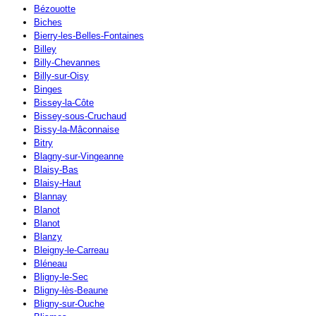
Bézouotte
Biches
Bierry-les-Belles-Fontaines
Billey
Billy-Chevannes
Billy-sur-Oisy
Binges
Bissey-la-Côte
Bissey-sous-Cruchaud
Bissy-la-Mâconnaise
Bitry
Blagny-sur-Vingeanne
Blaisy-Bas
Blaisy-Haut
Blannay
Blanot
Blanot
Blanzy
Bleigny-le-Carreau
Bléneau
Bligny-le-Sec
Bligny-lès-Beaune
Bligny-sur-Ouche