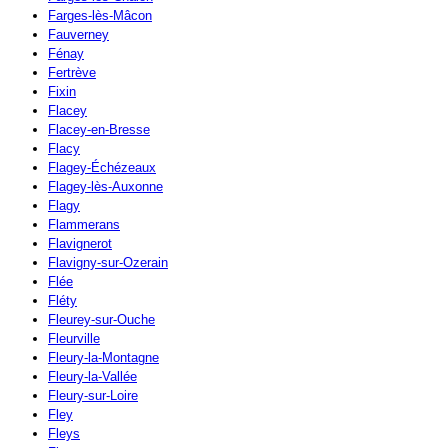
Farges-lès-Mâcon
Fauverney
Fénay
Fertrève
Fixin
Flacey
Flacey-en-Bresse
Flacy
Flagey-Échézeaux
Flagey-lès-Auxonne
Flagy
Flammerans
Flavignerot
Flavigny-sur-Ozerain
Flée
Fléty
Fleurey-sur-Ouche
Fleurville
Fleury-la-Montagne
Fleury-la-Vallée
Fleury-sur-Loire
Fley
Fleys