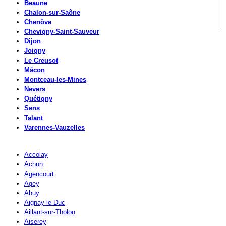
Beaune
Chalon-sur-Saône
Chenôve
Chevigny-Saint-Sauveur
Dijon
Joigny
Le Creusot
Mâcon
Montceau-les-Mines
Nevers
Quétigny
Sens
Talant
Varennes-Vauzelles
Accolay
Achun
Agencourt
Agey
Ahuy
Aignay-le-Duc
Aillant-sur-Tholon
Aiserey