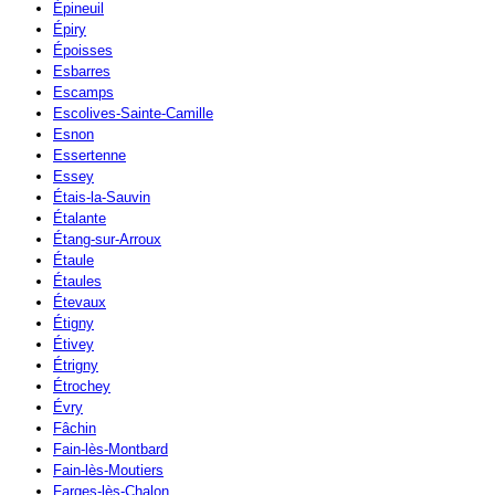
Épineuil
Épiry
Époisses
Esbarres
Escamps
Escolives-Sainte-Camille
Esnon
Essertenne
Essey
Étais-la-Sauvin
Étalante
Étang-sur-Arroux
Étaule
Étaules
Étevaux
Étigny
Étivey
Étrigny
Étrochey
Évry
Fâchin
Fain-lès-Montbard
Fain-lès-Moutiers
Farges-lès-Chalon