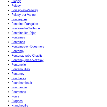
Flogny
Foissy
Foissy-lès-Vézelay
Foissy-sur-Vanne
Foncegrive
Fontaine-Française
Fontaine-la-Gaillarde
Fontaine-lès-Dijon
Fontaines
Fontaines
Fontaines-en-Duesmois
Fontangy
Fontenay-près-Chablis
Fontenay-près-Vézelay
Fontenelle
Fontenouilles
Fontenoy
Fouchères
Fourchambault
Fournaudin
Fouronnes
Fours
Fragnes
Francheville