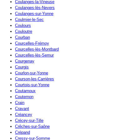
Coulanges-la-Vineuse
Coulanges-lès-Nevers
Coulanges-sur-Yonne
Coulmier-le-Sec
Coulours
Couloutre
Courban
Courcelles-Frémoy
Courcelles-lès-Montbard
Courcelles-lès-Semur
Courgenay
Courgis
Courlon-sur-Yonne
Courson-les-Carrières
Courtois-sur-Yonne
Coutarnoux
Couternon
Crain
Cravant
Créancey
Crécey-sur-Tille
Crêches-sur-Saône
Crépand
Cressy-sur-Somme