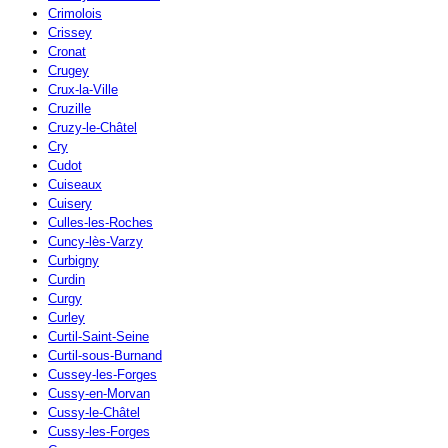
Crimolois
Crissey
Cronat
Crugey
Crux-la-Ville
Cruzille
Cruzy-le-Châtel
Cry
Cudot
Cuiseaux
Cuisery
Culles-les-Roches
Cuncy-lès-Varzy
Curbigny
Curdin
Curgy
Curley
Curtil-Saint-Seine
Curtil-sous-Burnand
Cussey-les-Forges
Cussy-en-Morvan
Cussy-le-Châtel
Cussy-les-Forges