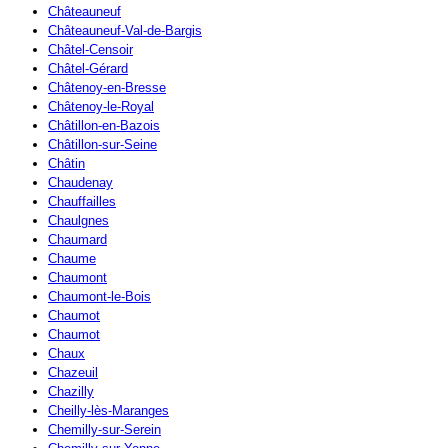
Châteauneuf
Châteauneuf-Val-de-Bargis
Châtel-Censoir
Châtel-Gérard
Châtenoy-en-Bresse
Châtenoy-le-Royal
Châtillon-en-Bazois
Châtillon-sur-Seine
Châtin
Chaudenay
Chauffailles
Chaulgnes
Chaumard
Chaume
Chaumont
Chaumont-le-Bois
Chaumot
Chaumot
Chaux
Chazeuil
Chazilly
Cheilly-lès-Maranges
Chemilly-sur-Serein