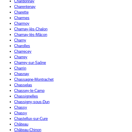
Chardonnay
Charentenay
Charette
Charmes
Charmoy
Charnay-lès-Chalon
Charnay-lès-Mâcon
Charny
Charolles
Charrecey
Charrey
Charrey-sur-Saône
Charrin
Chasnay
Chassagne-Montrachet
Chasselas
Chassey-le-Camp
Chassignelles
Chassigny-sous-Dun
Chassy
Chassy
Chastellux-sur-Cure
Château
Château-Chinon