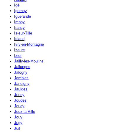
Igé
Igornay
Iguerande
Imphy
Irancy
Is-sur-Tille
Island
Ivry-en-Montagne
Izeure
Izier
Jailly-les-Moulins
Jallanges
Jalogny
Jambles
Jancigny
Jaulges
Joncy
Joudes
Jouey
Joux-la-Ville
Jouy
Jugy
Juif