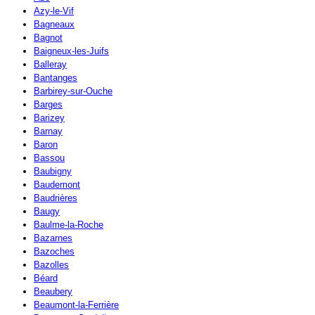
Azy-le-Vif
Bagneaux
Bagnot
Baigneux-les-Juifs
Balleray
Bantanges
Barbirey-sur-Ouche
Barges
Barizey
Barnay
Baron
Bassou
Baubigny
Baudemont
Baudrières
Baugy
Baulme-la-Roche
Bazarnes
Bazoches
Bazolles
Béard
Beaubery
Beaumont-la-Ferrière