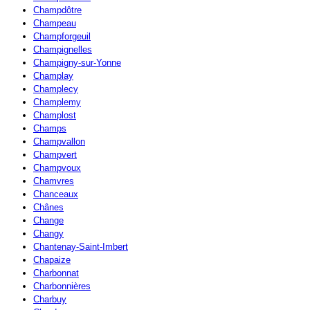
Champdôtre
Champeau
Champforgeuil
Champignelles
Champigny-sur-Yonne
Champlay
Champlecy
Champlemy
Champlost
Champs
Champvallon
Champvert
Champvoux
Chamvres
Chanceaux
Chânes
Change
Changy
Chantenay-Saint-Imbert
Chapaize
Charbonnat
Charbonnières
Charbuy