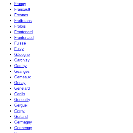
Frangy
Franxault
Fresnes
Fretterans
Frôlois
Frontenard
Frontenaud
Fuissé
Fulvy
Gâcogne
Garchizy
Garchy
Géanges
Gemeaux
Genay
Génelard
Genlis
Genouilly
Gergueil
Gergy
Gerland
Germagny
Germenay