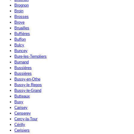
Brognon
Broin
Brosses
Broye
Bruailles
Buffières
Buffon
Bulcy
Buncey
Bure-les-Templiers
Burnand
Bussières
Bussières
Bussy-en-Othe
Bussy-le Repos
Bussy-le-Grand
Butteaux
Buxy
Carisey
Censerey
Cercy-la-Tour
Cérilly
Cerisiers