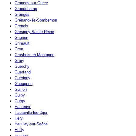
Grancey-sur-Ource
Grandchamp
Granges
Grénand-lès-Sombernon
Grenois
Grésigny-Sainte-Reine
Grignon
Grimault
Gron
Grosbois-en-Montagne
Grury
Guerchy
Guerfand
Guérigny
Gueugnon
Guillon
Guipy
Gurgy
Hauterive
Hauteville-lès-Dijon
Héry
Heuilley-sur-Saône
Huilly
Hurigny