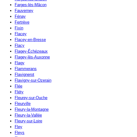
Farges-lès-Mâcon
Fauverney
Fénay
Fertrève
Fixin
Flacey
Flacey-en-Bresse
Flacy
Flagey-Échézeaux
Flagey-lès-Auxonne
Flagy
Flammerans
Flavignerot
Flavigny-sur-Ozerain
Flée
Fléty
Fleurey-sur-Ouche
Fleurville
Fleury-la-Montagne
Fleury-la-Vallée
Fleury-sur-Loire
Fley
Fleys