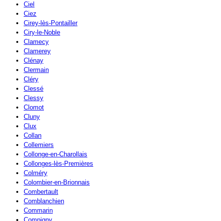
Ciel
Ciez
Cirey-lès-Pontailler
Ciry-le-Noble
Clamecy
Clamerey
Clénay
Clermain
Cléry
Clessé
Clessy
Clomot
Cluny
Clux
Collan
Collemiers
Collonge-en-Charollais
Collonges-lès-Premières
Colméry
Colombier-en-Brionnais
Combertault
Comblanchien
Commarin
Compigny