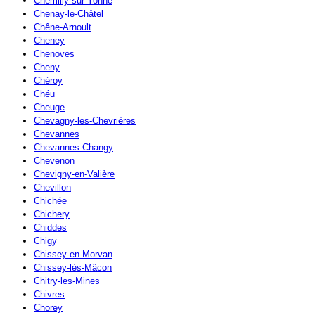
Chemilly-sur-Yonne
Chenay-le-Châtel
Chêne-Arnoult
Cheney
Chenoves
Cheny
Chéroy
Chéu
Cheuge
Chevagny-les-Chevrières
Chevannes
Chevannes-Changy
Chevenon
Chevigny-en-Valière
Chevillon
Chichée
Chichery
Chiddes
Chigy
Chissey-en-Morvan
Chissey-lès-Mâcon
Chitry-les-Mines
Chivres
Chorey