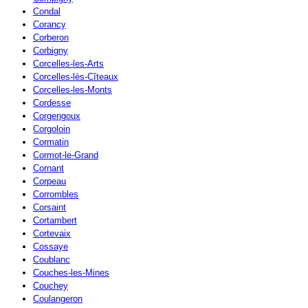
Condal
Corancy
Corberon
Corbigny
Corcelles-les-Arts
Corcelles-lès-Cîteaux
Corcelles-les-Monts
Cordesse
Corgengoux
Corgoloin
Cormatin
Cormot-le-Grand
Cornant
Corpeau
Corrombles
Corsaint
Cortambert
Cortevaix
Cossaye
Coublanc
Couches-les-Mines
Couchey
Coulangeron