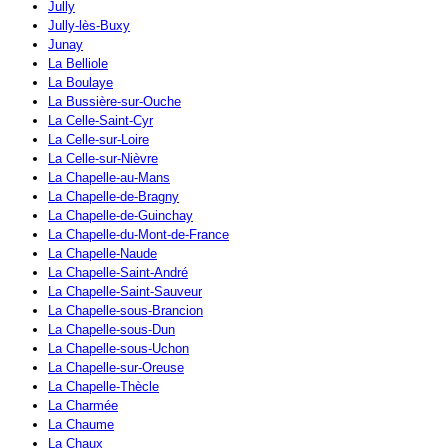
Jully
Jully-lès-Buxy
Junay
La Belliole
La Boulaye
La Bussière-sur-Ouche
La Celle-Saint-Cyr
La Celle-sur-Loire
La Celle-sur-Nièvre
La Chapelle-au-Mans
La Chapelle-de-Bragny
La Chapelle-de-Guinchay
La Chapelle-du-Mont-de-France
La Chapelle-Naude
La Chapelle-Saint-André
La Chapelle-Saint-Sauveur
La Chapelle-sous-Brancion
La Chapelle-sous-Dun
La Chapelle-sous-Uchon
La Chapelle-sur-Oreuse
La Chapelle-Thècle
La Charmée
La Chaume
La Chaux