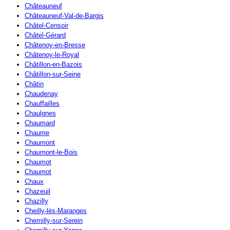
Châteauneuf
Châteauneuf-Val-de-Bargis
Châtel-Censoir
Châtel-Gérard
Châtenoy-en-Bresse
Châtenoy-le-Royal
Châtillon-en-Bazois
Châtillon-sur-Seine
Châtin
Chaudenay
Chauffailles
Chaulgnes
Chaumard
Chaume
Chaumont
Chaumont-le-Bois
Chaumot
Chaumot
Chaux
Chazeuil
Chazilly
Cheilly-lès-Maranges
Chemilly-sur-Serein