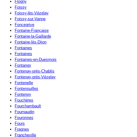
Flogny
Foissy
Foissy-lès-Vézelay
Foissy-sur-Vanne
Foncegrive
Fontaine-Française
Fontaine-la-Gaillarde
Fontaine-lès-Dijon
Fontaines
Fontaines
Fontaines-en-Duesmois
Fontangy
Fontenay-près-Chablis
Fontenay-près-Vézelay
Fontenelle
Fontenouilles
Fontenoy
Fouchères
Fourchambault
Fournaudin
Fouronnes
Fours
Fragnes
Francheville