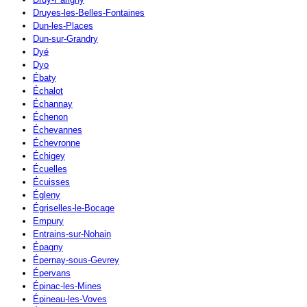
Druyes-les-Belles-Fontaines
Dun-les-Places
Dun-sur-Grandry
Dyé
Dyo
Ébaty
Échalot
Échannay
Échenon
Échevannes
Échevronne
Échigey
Écuelles
Écuisses
Égleny
Égriselles-le-Bocage
Empury
Entrains-sur-Nohain
Épagny
Épernay-sous-Gevrey
Épervans
Épinac-les-Mines
Épineau-les-Voves