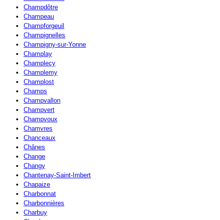
Champdôtre
Champeau
Champforgeuil
Champignelles
Champigny-sur-Yonne
Champlay
Champlecy
Champlemy
Champlost
Champs
Champvallon
Champvert
Champvoux
Chamvres
Chanceaux
Chânes
Change
Changy
Chantenay-Saint-Imbert
Chapaize
Charbonnat
Charbonnières
Charbuy