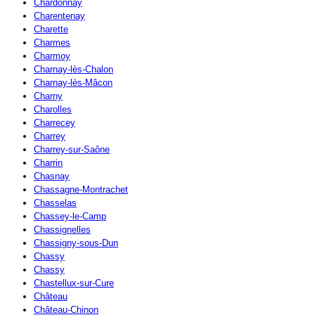
Chardonnay
Charentenay
Charette
Charmes
Charmoy
Charnay-lès-Chalon
Charnay-lès-Mâcon
Charny
Charolles
Charrecey
Charrey
Charrey-sur-Saône
Charrin
Chasnay
Chassagne-Montrachet
Chasselas
Chassey-le-Camp
Chassignelles
Chassigny-sous-Dun
Chassy
Chassy
Chastellux-sur-Cure
Château
Château-Chinon