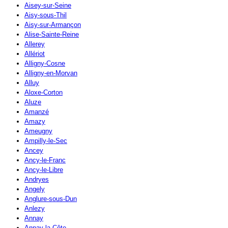
Aisey-sur-Seine
Aisy-sous-Thil
Aisy-sur-Armançon
Alise-Sainte-Reine
Allerey
Allériot
Alligny-Cosne
Alligny-en-Morvan
Alluy
Aloxe-Corton
Aluze
Amanzé
Amazy
Ameugny
Ampilly-le-Sec
Ancey
Ancy-le-Franc
Ancy-le-Libre
Andryes
Angely
Anglure-sous-Dun
Anlezy
Annay
Annay-la-Côte