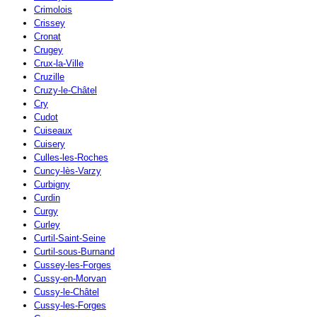
Crimolois
Crissey
Cronat
Crugey
Crux-la-Ville
Cruzille
Cruzy-le-Châtel
Cry
Cudot
Cuiseaux
Cuisery
Culles-les-Roches
Cuncy-lès-Varzy
Curbigny
Curdin
Curgy
Curley
Curtil-Saint-Seine
Curtil-sous-Burnand
Cussey-les-Forges
Cussy-en-Morvan
Cussy-le-Châtel
Cussy-les-Forges