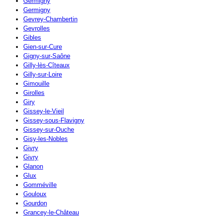
Germigny
Germigny
Gevrey-Chambertin
Gevrolles
Gibles
Gien-sur-Cure
Gigny-sur-Saône
Gilly-lès-Cîteaux
Gilly-sur-Loire
Gimouille
Girolles
Giry
Gissey-le-Vieil
Gissey-sous-Flavigny
Gissey-sur-Ouche
Gisy-les-Nobles
Givry
Givry
Glanon
Glux
Gomméville
Gouloux
Gourdon
Grancey-le-Château