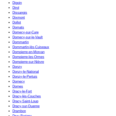
Digoin
Dirol
Dissangis
Dixmont
Dollot
Domats
Domecy-sur-Cure
Domecy-sur-le-Vault
Dommartin
Dommartin-lès-Cuiseaux
Dompierre-en-Morvan
Dompierre-les-Ormes
Dompierre-sur-Nièvre
Donzy
Donzy-le-National
Donzy-le-Pertuis
Dornecy
Dornes
Dracy-le-Fort
Dracy-lès-Couches
Dracy-Saint-Loup
Dracy-sur-Ouanne
Drambon
Druy-Parigny