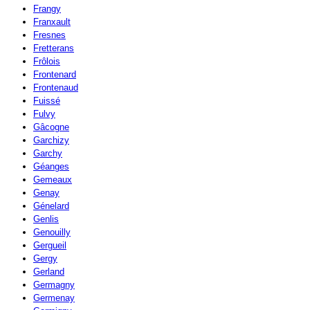
Frangy
Franxault
Fresnes
Fretterans
Frôlois
Frontenard
Frontenaud
Fuissé
Fulvy
Gâcogne
Garchizy
Garchy
Géanges
Gemeaux
Genay
Génelard
Genlis
Genouilly
Gergueil
Gergy
Gerland
Germagny
Germenay