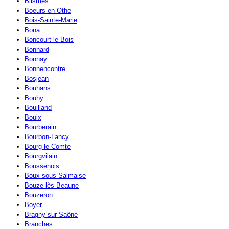
Blismes
Boeurs-en-Othe
Bois-Sainte-Marie
Bona
Boncourt-le-Bois
Bonnard
Bonnay
Bonnencontre
Bosjean
Bouhans
Bouhy
Bouilland
Bouix
Bourberain
Bourbon-Lancy
Bourg-le-Comte
Bourgvilain
Boussenois
Boux-sous-Salmaise
Bouze-lès-Beaune
Bouzeron
Boyer
Bragny-sur-Saône
Branches