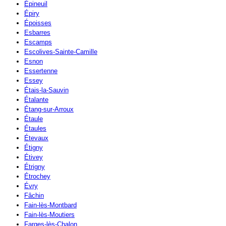
Épineuil
Épiry
Époisses
Esbarres
Escamps
Escolives-Sainte-Camille
Esnon
Essertenne
Essey
Étais-la-Sauvin
Étalante
Étang-sur-Arroux
Étaule
Étaules
Étevaux
Étigny
Étivey
Étrigny
Étrochey
Évry
Fâchin
Fain-lès-Montbard
Fain-lès-Moutiers
Farges-lès-Chalon