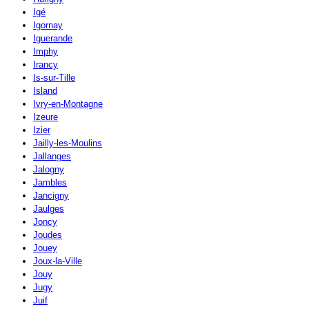
Igé
Igornay
Iguerande
Imphy
Irancy
Is-sur-Tille
Island
Ivry-en-Montagne
Izeure
Izier
Jailly-les-Moulins
Jallanges
Jalogny
Jambles
Jancigny
Jaulges
Joncy
Joudes
Jouey
Joux-la-Ville
Jouy
Jugy
Juif