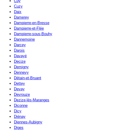
Cuy
Cuzy
Daix
Damerey
Dampierre-en-Bresse
Dampierre-et-Flée
Dampierre-sous-Bouhy
Dannemoine
Darcey
Darois
Davayé
Decize
Demigny
Dennevy
Détain-et-Bruant
Dettey
Devay
Devrouze
Dezize-lès-Maranges
Diconne
Dicy
Diénay
Diennes-Aubigny
Diges