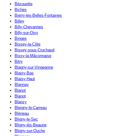
Bézouotte
Biches
Bierry-les-Belles-Fontaines
Billey
Billy-Chevannes
Billy-sur-Oisy
Binges
Bissey-la-Côte
Bissey-sous-Cruchaud
Bissy-la-Mâconnaise
Bitry
Blagny-sur-Vingeanne
Blaisy-Bas
Blaisy-Haut
Blannay
Blanot
Blanot
Blanzy
Bleigny-le-Carreau
Bléneau
Bligny-le-Sec
Bligny-lès-Beaune
Bligny-sur-Ouche