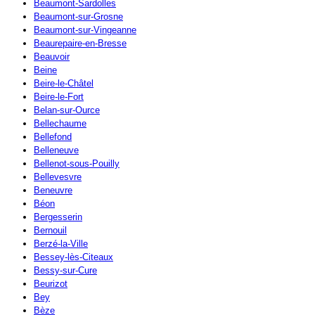
Beaumont-Sardolles
Beaumont-sur-Grosne
Beaumont-sur-Vingeanne
Beaurepaire-en-Bresse
Beauvoir
Beine
Beire-le-Châtel
Beire-le-Fort
Belan-sur-Ource
Bellechaume
Bellefond
Belleneuve
Bellenot-sous-Pouilly
Bellevesvre
Beneuvre
Béon
Bergesserin
Bernouil
Berzé-la-Ville
Bessey-lès-Citeaux
Bessy-sur-Cure
Beurizot
Bey
Bèze