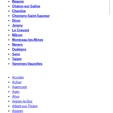
Beaune
Chalon-sur-Saône
Chenôve
Chevigny-Saint-Sauveur
Dijon
Joigny
Le Creusot
Mâcon
Montceau-les-Mines
Nevers
Quétigny
Sens
Talant
Varennes-Vauzelles
Accolay
Achun
Agencourt
Agey
Ahuy
Aignay-le-Duc
Aillant-sur-Tholon
Aiserey