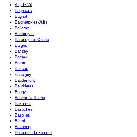
Azy-le-Vif
Bagneaux
Bagnot
Baigneux-les-Juifs
Balleray
Bantanges
Barbirey-sur-Ouche
Barges
Barizey
Barnay
Baron
Bassou
Baubigny
Baudemont
Baudrières
Baugy
Baulme-la-Roche
Bazarnes
Bazoches
Bazolles
Béard
Beaubery
Beaumont-la-Ferrière