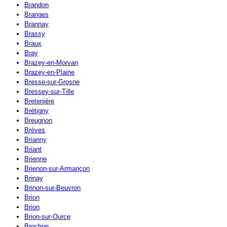
Brandon
Branges
Brannay
Brassy
Braux
Bray
Brazey-en-Morvan
Brazey-en-Plaine
Bresse-sur-Grosne
Bressey-sur-Tille
Bretenière
Brétigny
Breugnon
Brèves
Brianny
Briant
Brienne
Brienon-sur-Armançon
Brinay
Brinon-sur-Beuvron
Brion
Brion
Brion-sur-Ource
Brochon