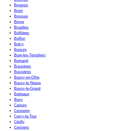
Brognon
Broin
Brosses
Broye
Bruailles
Buffières
Buffon
Bulcy
Buncey
Bure-les-Templiers
Burnand
Bussières
Bussières
Bussy-en-Othe
Bussy-le Repos
Bussy-le-Grand
Butteaux
Buxy
Carisey
Censerey
Cercy-la-Tour
Cérilly
Cerisiers