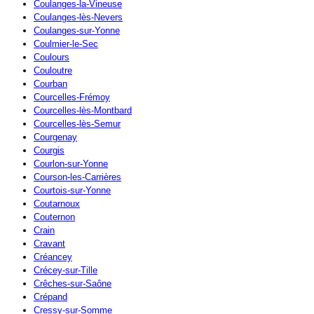
Coulanges-la-Vineuse
Coulanges-lès-Nevers
Coulanges-sur-Yonne
Coulmier-le-Sec
Coulours
Couloutre
Courban
Courcelles-Frémoy
Courcelles-lès-Montbard
Courcelles-lès-Semur
Courgenay
Courgis
Courlon-sur-Yonne
Courson-les-Carrières
Courtois-sur-Yonne
Coutarnoux
Couternon
Crain
Cravant
Créancey
Crécey-sur-Tille
Crêches-sur-Saône
Crépand
Cressy-sur-Somme