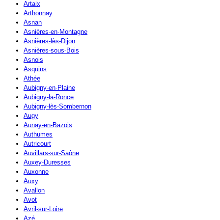
Artaix
Arthonnay
Asnan
Asnières-en-Montagne
Asnières-lès-Dijon
Asnières-sous-Bois
Asnois
Asquins
Athée
Aubigny-en-Plaine
Aubigny-la-Ronce
Aubigny-lès-Sombernon
Augy
Aunay-en-Bazois
Authumes
Autricourt
Auvillars-sur-Saône
Auxey-Duresses
Auxonne
Auxy
Avallon
Avot
Avril-sur-Loire
Azé