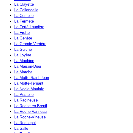
La Clayette
La Collancelle
La Comelle
La Fermeté
La Ferté-Loupière
La Frette
La Genête
La Grande-Verrière
La Guiche
La Loyère
La Machine
La Maison-Dieu
La Marche
La Motte-Saint-Jean
La Motte-Ternant
La Nocle-Maulaix
La Postolle
La Racineuse
La Roche-en-Brenil
La Roche-Vanneau
La Roche-Vineuse
La Rochepot
La Salle