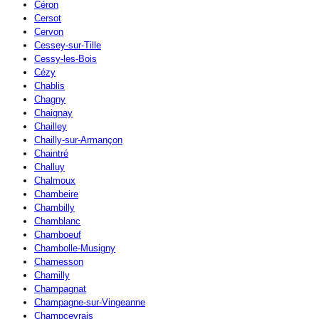
Céron
Cersot
Cervon
Cessey-sur-Tille
Cessy-les-Bois
Cézy
Chablis
Chagny
Chaignay
Chailley
Chailly-sur-Armançon
Chaintré
Challuy
Chalmoux
Chambeire
Chambilly
Chamblanc
Chamboeuf
Chambolle-Musigny
Chamesson
Chamilly
Champagnat
Champagne-sur-Vingeanne
Champcevrais