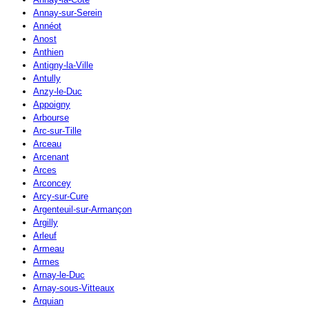
Annay-sur-Serein
Annéot
Anost
Anthien
Antigny-la-Ville
Antully
Anzy-le-Duc
Appoigny
Arbourse
Arc-sur-Tille
Arceau
Arcenant
Arces
Arconcey
Arcy-sur-Cure
Argenteuil-sur-Armançon
Argilly
Arleuf
Armeau
Armes
Arnay-le-Duc
Arnay-sous-Vitteaux
Arquian