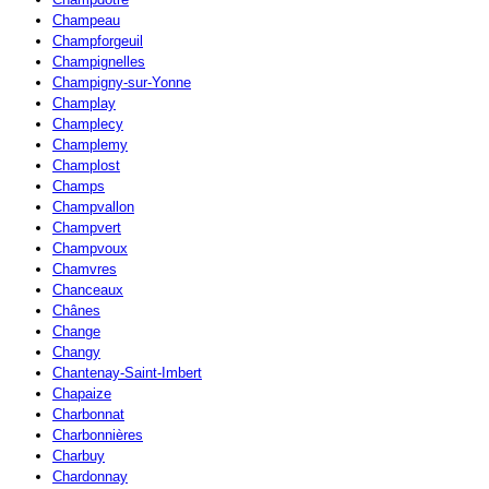
Champeau
Champforgeuil
Champignelles
Champigny-sur-Yonne
Champlay
Champlecy
Champlemy
Champlost
Champs
Champvallon
Champvert
Champvoux
Chamvres
Chanceaux
Chânes
Change
Changy
Chantenay-Saint-Imbert
Chapaize
Charbonnat
Charbonnières
Charbuy
Chardonnay