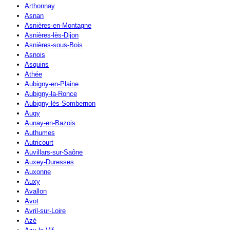
Arthonnay
Asnan
Asnières-en-Montagne
Asnières-lès-Dijon
Asnières-sous-Bois
Asnois
Asquins
Athée
Aubigny-en-Plaine
Aubigny-la-Ronce
Aubigny-lès-Sombernon
Augy
Aunay-en-Bazois
Authumes
Autricourt
Auvillars-sur-Saône
Auxey-Duresses
Auxonne
Auxy
Avallon
Avot
Avril-sur-Loire
Azé