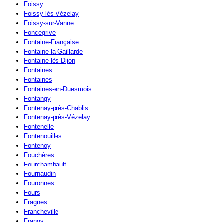
Foissy
Foissy-lès-Vézelay
Foissy-sur-Vanne
Foncegrive
Fontaine-Française
Fontaine-la-Gaillarde
Fontaine-lès-Dijon
Fontaines
Fontaines
Fontaines-en-Duesmois
Fontangy
Fontenay-près-Chablis
Fontenay-près-Vézelay
Fontenelle
Fontenouilles
Fontenoy
Fouchères
Fourchambault
Fournaudin
Fouronnes
Fours
Fragnes
Francheville
Frangy