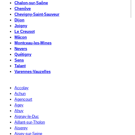
Chalon-sur-Saône
Chenôve
Chevigny-Saint-Sauveur
Dijon
Joigny
Le Creusot
Mâcon
Montceau-les-Mines
Nevers
Quétigny
Sens
Talant
Varennes-Vauzelles
Accolay
Achun
Agencourt
Agey
Ahuy
Aignay-le-Duc
Aillant-sur-Tholon
Aiserey
Aisey-sur-Seine