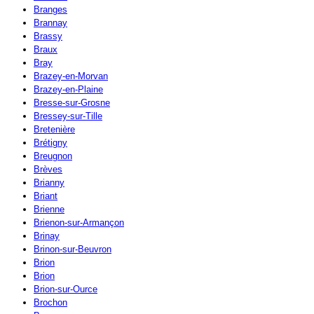
Branges
Brannay
Brassy
Braux
Bray
Brazey-en-Morvan
Brazey-en-Plaine
Bresse-sur-Grosne
Bressey-sur-Tille
Bretenière
Brétigny
Breugnon
Brèves
Brianny
Briant
Brienne
Brienon-sur-Armançon
Brinay
Brinon-sur-Beuvron
Brion
Brion
Brion-sur-Ource
Brochon