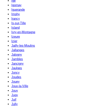
Igé
Igornay
Iguerande
Imphy
Irancy
Is-sur-Tille
Island
Ivry-en-Montagne
Izeure
Izier
Jailly-les-Moulins
Jallanges
Jalogny
Jambles
Jancigny
Jaulges
Joncy
Joudes
Jouey
Joux-la-Ville
Jouy
Jugy
Juif
Jully