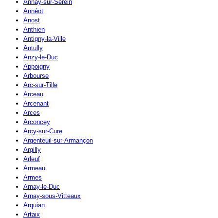
Annay-sur-Serein
Annéot
Anost
Anthien
Antigny-la-Ville
Antully
Anzy-le-Duc
Appoigny
Arbourse
Arc-sur-Tille
Arceau
Arcenant
Arces
Arconcey
Arcy-sur-Cure
Argenteuil-sur-Armançon
Argilly
Arleuf
Armeau
Armes
Arnay-le-Duc
Arnay-sous-Vitteaux
Arquian
Artaix