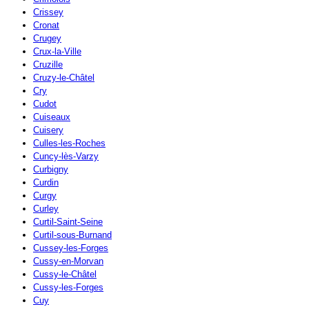
Crissey
Cronat
Crugey
Crux-la-Ville
Cruzille
Cruzy-le-Châtel
Cry
Cudot
Cuiseaux
Cuisery
Culles-les-Roches
Cuncy-lès-Varzy
Curbigny
Curdin
Curgy
Curley
Curtil-Saint-Seine
Curtil-sous-Burnand
Cussey-les-Forges
Cussy-en-Morvan
Cussy-le-Châtel
Cussy-les-Forges
Cuy