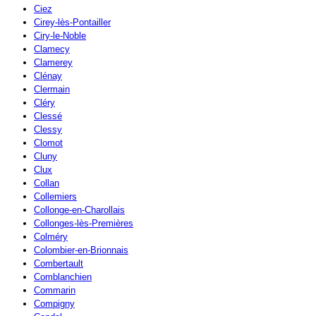
Ciez
Cirey-lès-Pontailler
Ciry-le-Noble
Clamecy
Clamerey
Clénay
Clermain
Cléry
Clessé
Clessy
Clomot
Cluny
Clux
Collan
Collemiers
Collonge-en-Charollais
Collonges-lès-Premières
Colméry
Colombier-en-Brionnais
Combertault
Comblanchien
Commarin
Compigny