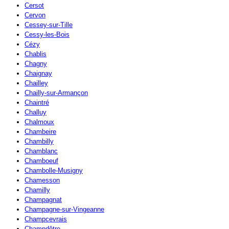
Cersot
Cervon
Cessey-sur-Tille
Cessy-les-Bois
Cézy
Chablis
Chagny
Chaignay
Chailley
Chailly-sur-Armançon
Chaintré
Challuy
Chalmoux
Chambeire
Chambilly
Chamblanc
Chamboeuf
Chambolle-Musigny
Chamesson
Chamilly
Champagnat
Champagne-sur-Vingeanne
Champcevrais
Champdôtre