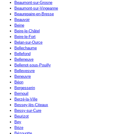
Beaumont-sur-Grosne
Beaumont-sur-Vingeanne
Beaurepaire-en-Bresse
Beauvoir
Beine
Beire-le-Châtel
Beire-le-Fort
Belan-sur-Ource
Bellechaume
Bellefond
Belleneuve
Bellenot-sous-Pouilly
Bellevesvre
Beneuvre
Béon
Bergesserin
Bernouil
Berzé-la-Ville
Bessey-lès-Citeaux
Bessy-sur-Cure
Beurizot
Bey
Bèze
Bézouotte