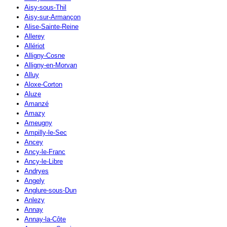
Aisy-sous-Thil
Aisy-sur-Armançon
Alise-Sainte-Reine
Allerey
Allériot
Alligny-Cosne
Alligny-en-Morvan
Alluy
Aloxe-Corton
Aluze
Amanzé
Amazy
Ameugny
Ampilly-le-Sec
Ancey
Ancy-le-Franc
Ancy-le-Libre
Andryes
Angely
Anglure-sous-Dun
Anlezy
Annay
Annay-la-Côte