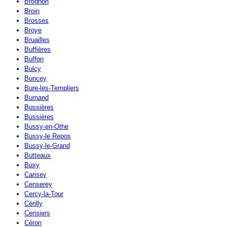
Brognon
Broin
Brosses
Broye
Bruailles
Buffières
Buffon
Bulcy
Buncey
Bure-les-Templiers
Burnand
Bussières
Bussières
Bussy-en-Othe
Bussy-le Repos
Bussy-le-Grand
Butteaux
Buxy
Carisey
Censerey
Cercy-la-Tour
Cérilly
Cerisiers
Céron