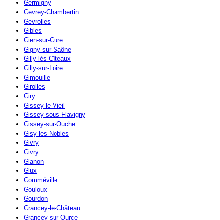
Germigny
Gevrey-Chambertin
Gevrolles
Gibles
Gien-sur-Cure
Gigny-sur-Saône
Gilly-lès-Cîteaux
Gilly-sur-Loire
Gimouille
Girolles
Giry
Gissey-le-Vieil
Gissey-sous-Flavigny
Gissey-sur-Ouche
Gisy-les-Nobles
Givry
Givry
Glanon
Glux
Gomméville
Gouloux
Gourdon
Grancey-le-Château
Grancey-sur-Ource