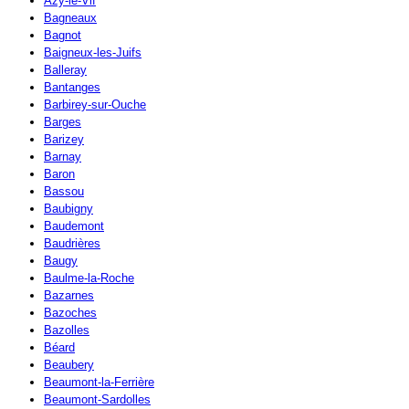
Azy-le-Vif
Bagneaux
Bagnot
Baigneux-les-Juifs
Balleray
Bantanges
Barbirey-sur-Ouche
Barges
Barizey
Barnay
Baron
Bassou
Baubigny
Baudemont
Baudrières
Baugy
Baulme-la-Roche
Bazarnes
Bazoches
Bazolles
Béard
Beaubery
Beaumont-la-Ferrière
Beaumont-Sardolles