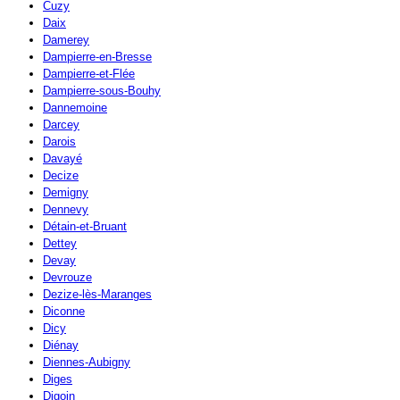
Cuzy
Daix
Damerey
Dampierre-en-Bresse
Dampierre-et-Flée
Dampierre-sous-Bouhy
Dannemoine
Darcey
Darois
Davayé
Decize
Demigny
Dennevy
Détain-et-Bruant
Dettey
Devay
Devrouze
Dezize-lès-Maranges
Diconne
Dicy
Diénay
Diennes-Aubigny
Diges
Digoin