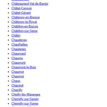
Châteauneuf-Val-de-Bargis
Châtel-Censoir
Châtel-Gérard
Châtenoy-en-Bresse
Châtenoy-le-Royal
Châtillon-en-Bazois
Châtillon-sur-Seine
Châtin
Chaudenay
Chauffailles
Chaulgnes
Chaumard
Chaume
Chaumont
Chaumont-le-Bois
Chaumot
Chaumot
Chaux
Chazeuil
Chazilly
Cheilly-lès-Maranges
Chemilly-sur-Serein
Chemilly-sur-Yonne