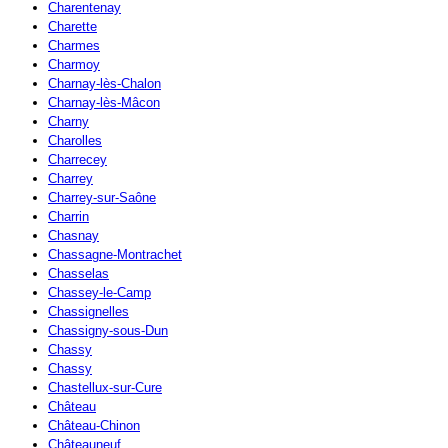
Charentenay
Charette
Charmes
Charmoy
Charnay-lès-Chalon
Charnay-lès-Mâcon
Charny
Charolles
Charrecey
Charrey
Charrey-sur-Saône
Charrin
Chasnay
Chassagne-Montrachet
Chasselas
Chassey-le-Camp
Chassignelles
Chassigny-sous-Dun
Chassy
Chassy
Chastellux-sur-Cure
Château
Château-Chinon
Châteauneuf