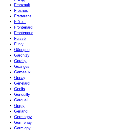
Franxault
Fresnes
Fretterans
Frôlois
Frontenard
Frontenaud
Fuissé
Fulvy
Gâcogne
Garchizy
Garchy
Géanges
Gemeaux
Genay
Génelard
Genlis
Genouilly
Gergueil
Gergy
Gerland
Germagny
Germenay
Germigny