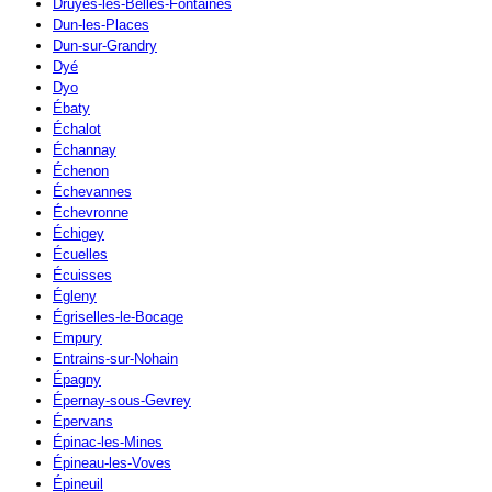
Druyes-les-Belles-Fontaines
Dun-les-Places
Dun-sur-Grandry
Dyé
Dyo
Ébaty
Échalot
Échannay
Échenon
Échevannes
Échevronne
Échigey
Écuelles
Écuisses
Égleny
Égriselles-le-Bocage
Empury
Entrains-sur-Nohain
Épagny
Épernay-sous-Gevrey
Épervans
Épinac-les-Mines
Épineau-les-Voves
Épineuil