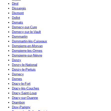
Dirol
Dissangis
Dixmont
Dollot
Domats
Domecy-sur-Cure
Domecy-sur-le-Vault
Dommartin
Dommartin-lès-Cuiseaux
Dompierre-en-Morvan
Dompierre-les-Ormes
Dompierre-sur-Nièvre
Donzy
Donzy-le-National
Donzy-le-Pertuis
Dornecy
Dornes
Dracy-le-Fort
Dracy-lès-Couches
Dracy-Saint-Loup
Dracy-sur-Ouanne
Drambon
Druy-Parigny