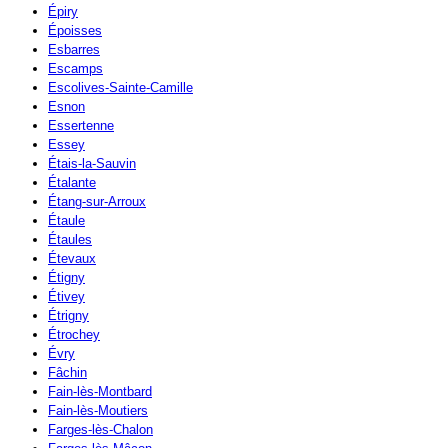
Épiry
Époisses
Esbarres
Escamps
Escolives-Sainte-Camille
Esnon
Essertenne
Essey
Étais-la-Sauvin
Étalante
Étang-sur-Arroux
Étaule
Étaules
Étevaux
Étigny
Étivey
Étrigny
Étrochey
Évry
Fâchin
Fain-lès-Montbard
Fain-lès-Moutiers
Farges-lès-Chalon