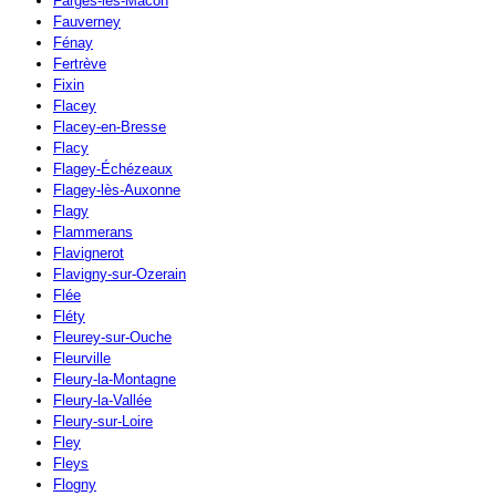
Farges-lès-Mâcon
Fauverney
Fénay
Fertrève
Fixin
Flacey
Flacey-en-Bresse
Flacy
Flagey-Échézeaux
Flagey-lès-Auxonne
Flagy
Flammerans
Flavignerot
Flavigny-sur-Ozerain
Flée
Fléty
Fleurey-sur-Ouche
Fleurville
Fleury-la-Montagne
Fleury-la-Vallée
Fleury-sur-Loire
Fley
Fleys
Flogny