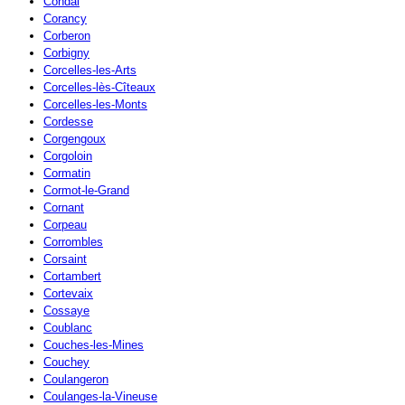
Condal
Corancy
Corberon
Corbigny
Corcelles-les-Arts
Corcelles-lès-Cîteaux
Corcelles-les-Monts
Cordesse
Corgengoux
Corgoloin
Cormatin
Cormot-le-Grand
Cornant
Corpeau
Corrombles
Corsaint
Cortambert
Cortevaix
Cossaye
Coublanc
Couches-les-Mines
Couchey
Coulangeron
Coulanges-la-Vineuse