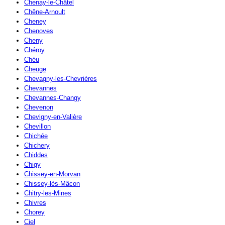
Chenay-le-Châtel
Chêne-Arnoult
Cheney
Chenoves
Cheny
Chéroy
Chéu
Cheuge
Chevagny-les-Chevrières
Chevannes
Chevannes-Changy
Chevenon
Chevigny-en-Valière
Chevillon
Chichée
Chichery
Chiddes
Chigy
Chissey-en-Morvan
Chissey-lès-Mâcon
Chitry-les-Mines
Chivres
Chorey
Ciel