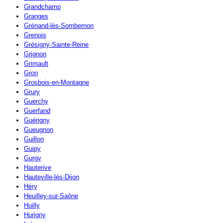
Grandchamp
Granges
Grénand-lès-Sombernon
Grenois
Grésigny-Sainte-Reine
Grignon
Grimault
Gron
Grosbois-en-Montagne
Grury
Guerchy
Guerfand
Guérigny
Gueugnon
Guillon
Guipy
Gurgy
Hauterive
Hauteville-lès-Dijon
Héry
Heuilley-sur-Saône
Huilly
Hurigny