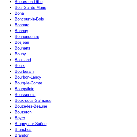
Boeurs-en-Othe
Bois-Sainte-Marie
Bona
Boncourt-le-Bois
Bonnard
Bonnay
Bonnencontre
Bosjean
Bouhans
Bouhy
Bouilland
Bouix
Bourberain
Bourbon-Lancy
Bourg-le-Comte
Bourgvilain
Boussenois
Boux-sous-Salmaise
Bouze-lès-Beaune
Bouzeron
Boyer
Bragny-sur-Saône
Branches
Brandon