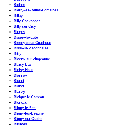
Biches
Bierry-les-Belles-Fontaines
Billey
Billy-Chevannes
Billy-sur-Oisy
Binges
Bissey-la-Côte
Bissey-sous-Cruchaud
Bissy-la-Mâconnaise
Bitry
Blagny-sur-Vingeanne
Blaisy-Bas
Blaisy-Haut
Blannay
Blanot
Blanot
Blanzy
Bleigny-le-Carreau
Bléneau
Bligny-le-Sec
Bligny-lès-Beaune
Bligny-sur-Ouche
Blismes