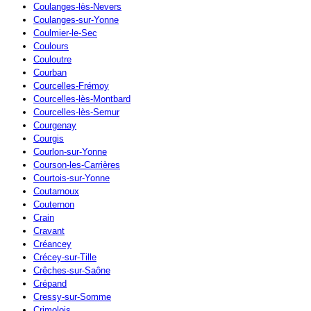
Coulanges-lès-Nevers
Coulanges-sur-Yonne
Coulmier-le-Sec
Coulours
Couloutre
Courban
Courcelles-Frémoy
Courcelles-lès-Montbard
Courcelles-lès-Semur
Courgenay
Courgis
Courlon-sur-Yonne
Courson-les-Carrières
Courtois-sur-Yonne
Coutarnoux
Couternon
Crain
Cravant
Créancey
Crécey-sur-Tille
Crêches-sur-Saône
Crépand
Cressy-sur-Somme
Crimolois