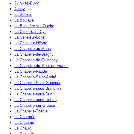
Jully-lès-Buxy
Junay
La Belliole
La Boulaye
La Bussière-sur-Ouche
La Celle-Saint-Cyr
La Celle-sur-Loire
La Celle-sur-Nièvre
La Chapelle-au-Mans
La Chapelle-de-Bragny
La Chapelle-de-Guinchay
La Chapelle-du-Mont-de-France
La Chapelle-Naude
La Chapelle-Saint-André
La Chapelle-Saint-Sauveur
La Chapelle-sous-Brancion
La Chapelle-sous-Dun
La Chapelle-sous-Uchon
La Chapelle-sur-Oreuse
La Chapelle-Thècle
La Charmée
La Chaume
La Chaux
La Clayette