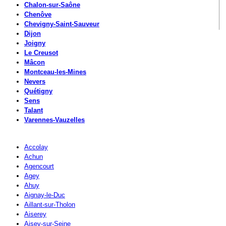
Chalon-sur-Saône
Chenôve
Chevigny-Saint-Sauveur
Dijon
Joigny
Le Creusot
Mâcon
Montceau-les-Mines
Nevers
Quétigny
Sens
Talant
Varennes-Vauzelles
Accolay
Achun
Agencourt
Agey
Ahuy
Aignay-le-Duc
Aillant-sur-Tholon
Aiserey
Aisey-sur-Seine