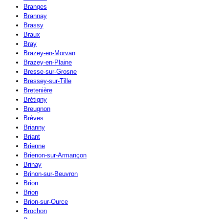
Branges
Brannay
Brassy
Braux
Bray
Brazey-en-Morvan
Brazey-en-Plaine
Bresse-sur-Grosne
Bressey-sur-Tille
Bretenière
Brétigny
Breugnon
Brèves
Brianny
Briant
Brienne
Brienon-sur-Armançon
Brinay
Brinon-sur-Beuvron
Brion
Brion
Brion-sur-Ource
Brochon