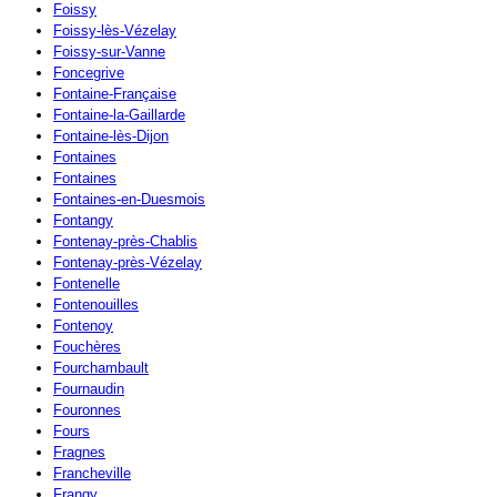
Foissy
Foissy-lès-Vézelay
Foissy-sur-Vanne
Foncegrive
Fontaine-Française
Fontaine-la-Gaillarde
Fontaine-lès-Dijon
Fontaines
Fontaines
Fontaines-en-Duesmois
Fontangy
Fontenay-près-Chablis
Fontenay-près-Vézelay
Fontenelle
Fontenouilles
Fontenoy
Fouchères
Fourchambault
Fournaudin
Fouronnes
Fours
Fragnes
Francheville
Frangy