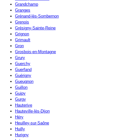
Grandchamp
Granges
Grénand-lès-Sombernon
Grenois
Grésigny-Sainte-Reine
Grignon
Grimault
Gron
Grosbois-en-Montagne
Grury
Guerchy
Guerfand
Guérigny
Gueugnon
Guillon
Guipy
Gurgy
Hauterive
Hauteville-lès-Dijon
Héry
Heuilley-sur-Saône
Huilly
Hurigny