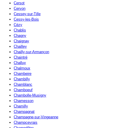
Cersot
Cervon
Cessey-sur-Tille
Cessy-les-Bois
Cézy
Chablis
Chagny
Chaignay
Chailley
Chailly-sur-Armançon
Chaintré
Challuy
Chalmoux
Chambeire
Chambilly
Chamblanc
Chamboeuf
Chambolle-Musigny
Chamesson
Chamilly
Champagnat
Champagne-sur-Vingeanne
Champcevrais
Champdôtre