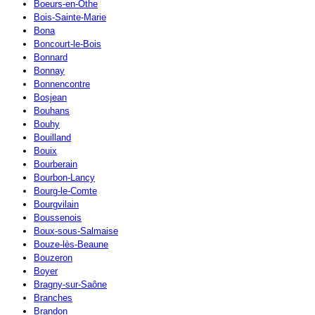
Boeurs-en-Othe
Bois-Sainte-Marie
Bona
Boncourt-le-Bois
Bonnard
Bonnay
Bonnencontre
Bosjean
Bouhans
Bouhy
Bouilland
Bouix
Bourberain
Bourbon-Lancy
Bourg-le-Comte
Bourgvilain
Boussenois
Boux-sous-Salmaise
Bouze-lès-Beaune
Bouzeron
Boyer
Bragny-sur-Saône
Branches
Brandon