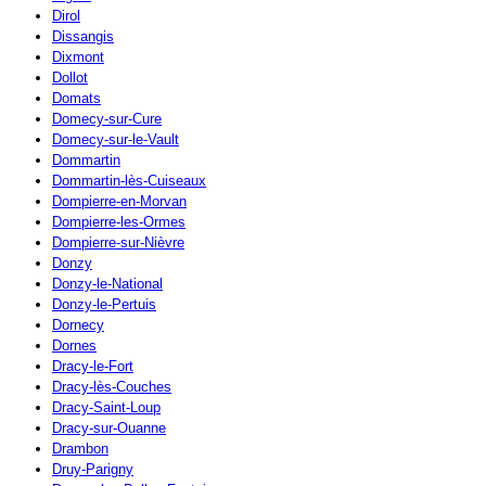
Dirol
Dissangis
Dixmont
Dollot
Domats
Domecy-sur-Cure
Domecy-sur-le-Vault
Dommartin
Dommartin-lès-Cuiseaux
Dompierre-en-Morvan
Dompierre-les-Ormes
Dompierre-sur-Nièvre
Donzy
Donzy-le-National
Donzy-le-Pertuis
Dornecy
Dornes
Dracy-le-Fort
Dracy-lès-Couches
Dracy-Saint-Loup
Dracy-sur-Ouanne
Drambon
Druy-Parigny