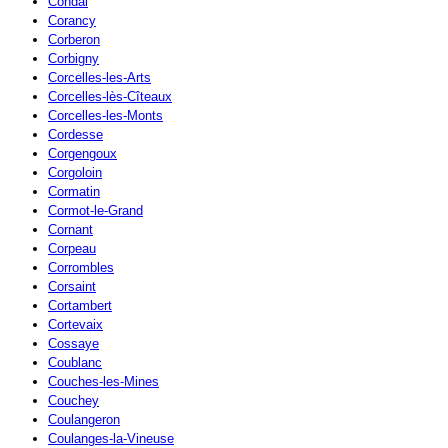
Condal
Corancy
Corberon
Corbigny
Corcelles-les-Arts
Corcelles-lès-Cîteaux
Corcelles-les-Monts
Cordesse
Corgengoux
Corgoloin
Cormatin
Cormot-le-Grand
Cornant
Corpeau
Corrombles
Corsaint
Cortambert
Cortevaix
Cossaye
Coublanc
Couches-les-Mines
Couchey
Coulangeron
Coulanges-la-Vineuse