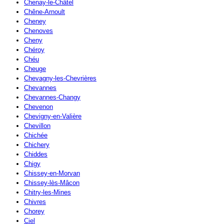
Chenay-le-Châtel
Chêne-Arnoult
Cheney
Chenoves
Cheny
Chéroy
Chéu
Cheuge
Chevagny-les-Chevrières
Chevannes
Chevannes-Changy
Chevenon
Chevigny-en-Valière
Chevillon
Chichée
Chichery
Chiddes
Chigy
Chissey-en-Morvan
Chissey-lès-Mâcon
Chitry-les-Mines
Chivres
Chorey
Ciel