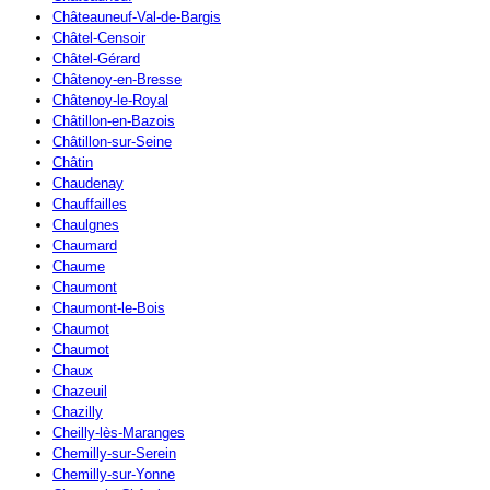
Châteauneuf-Val-de-Bargis
Châtel-Censoir
Châtel-Gérard
Châtenoy-en-Bresse
Châtenoy-le-Royal
Châtillon-en-Bazois
Châtillon-sur-Seine
Châtin
Chaudenay
Chauffailles
Chaulgnes
Chaumard
Chaume
Chaumont
Chaumont-le-Bois
Chaumot
Chaumot
Chaux
Chazeuil
Chazilly
Cheilly-lès-Maranges
Chemilly-sur-Serein
Chemilly-sur-Yonne