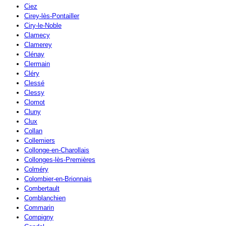
Ciez
Cirey-lès-Pontailler
Ciry-le-Noble
Clamecy
Clamerey
Clénay
Clermain
Cléry
Clessé
Clessy
Clomot
Cluny
Clux
Collan
Collemiers
Collonge-en-Charollais
Collonges-lès-Premières
Colméry
Colombier-en-Brionnais
Combertault
Comblanchien
Commarin
Compigny