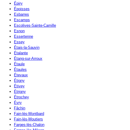
Épiry
Époisses
Esbarres
Escamps
Escolives-Sainte-Camille
Esnon
Essertenne
Essey
Étais-la-Sauvin
Étalante
Étang-sur-Arroux
Étaule
Étaules
Étevaux
Étigny
Étivey
Étrigny
Étrochey
Évry
Fâchin
Fain-lès-Montbard
Fain-lès-Moutiers
Farges-lès-Chalon