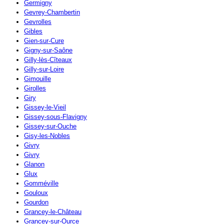
Germigny
Gevrey-Chambertin
Gevrolles
Gibles
Gien-sur-Cure
Gigny-sur-Saône
Gilly-lès-Cîteaux
Gilly-sur-Loire
Gimouille
Girolles
Giry
Gissey-le-Vieil
Gissey-sous-Flavigny
Gissey-sur-Ouche
Gisy-les-Nobles
Givry
Givry
Glanon
Glux
Gomméville
Gouloux
Gourdon
Grancey-le-Château
Grancey-sur-Ource