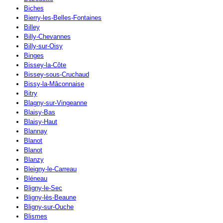
Biches
Bierry-les-Belles-Fontaines
Billey
Billy-Chevannes
Billy-sur-Oisy
Binges
Bissey-la-Côte
Bissey-sous-Cruchaud
Bissy-la-Mâconnaise
Bitry
Blagny-sur-Vingeanne
Blaisy-Bas
Blaisy-Haut
Blannay
Blanot
Blanot
Blanzy
Bleigny-le-Carreau
Bléneau
Bligny-le-Sec
Bligny-lès-Beaune
Bligny-sur-Ouche
Blismes