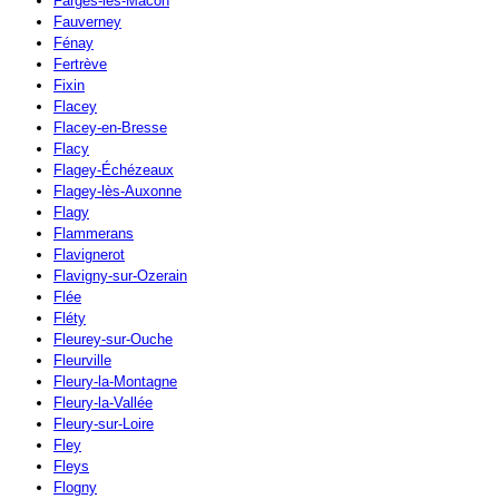
Farges-lès-Mâcon
Fauverney
Fénay
Fertrève
Fixin
Flacey
Flacey-en-Bresse
Flacy
Flagey-Échézeaux
Flagey-lès-Auxonne
Flagy
Flammerans
Flavignerot
Flavigny-sur-Ozerain
Flée
Fléty
Fleurey-sur-Ouche
Fleurville
Fleury-la-Montagne
Fleury-la-Vallée
Fleury-sur-Loire
Fley
Fleys
Flogny