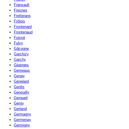
Franxault
Fresnes
Fretterans
Frôlois
Frontenard
Frontenaud
Fuissé
Fulvy
Gâcogne
Garchizy
Garchy
Géanges
Gemeaux
Genay
Génelard
Genlis
Genouilly
Gergueil
Gergy
Gerland
Germagny
Germenay
Germigny