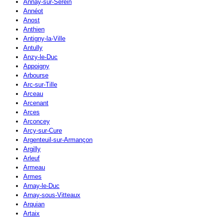
Annay-sur-Serein
Annéot
Anost
Anthien
Antigny-la-Ville
Antully
Anzy-le-Duc
Appoigny
Arbourse
Arc-sur-Tille
Arceau
Arcenant
Arces
Arconcey
Arcy-sur-Cure
Argenteuil-sur-Armançon
Argilly
Arleuf
Armeau
Armes
Arnay-le-Duc
Arnay-sous-Vitteaux
Arquian
Artaix