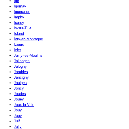
Igé
Igornay
Iguerande
Imphy
Irancy
Is-sur-Tille
Island
Ivry-en-Montagne
Izeure
Izier
Jailly-les-Moulins
Jallanges
Jalogny
Jambles
Jancigny
Jaulges
Joncy
Joudes
Jouey
Joux-la-Ville
Jouy
Jugy
Juif
Jully