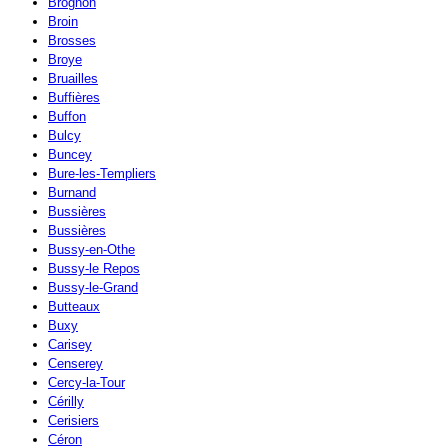
Brognon
Broin
Brosses
Broye
Bruailles
Buffières
Buffon
Bulcy
Buncey
Bure-les-Templiers
Burnand
Bussières
Bussières
Bussy-en-Othe
Bussy-le Repos
Bussy-le-Grand
Butteaux
Buxy
Carisey
Censerey
Cercy-la-Tour
Cérilly
Cerisiers
Céron