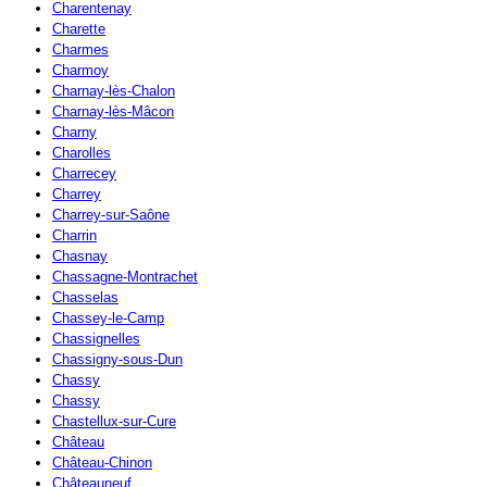
Charentenay
Charette
Charmes
Charmoy
Charnay-lès-Chalon
Charnay-lès-Mâcon
Charny
Charolles
Charrecey
Charrey
Charrey-sur-Saône
Charrin
Chasnay
Chassagne-Montrachet
Chasselas
Chassey-le-Camp
Chassignelles
Chassigny-sous-Dun
Chassy
Chassy
Chastellux-sur-Cure
Château
Château-Chinon
Châteauneuf