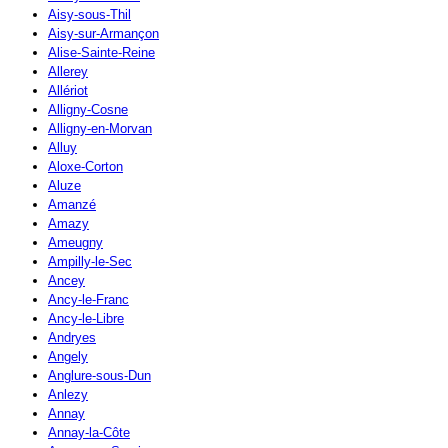
Aisy-sous-Thil
Aisy-sur-Armançon
Alise-Sainte-Reine
Allerey
Allériot
Alligny-Cosne
Alligny-en-Morvan
Alluy
Aloxe-Corton
Aluze
Amanzé
Amazy
Ameugny
Ampilly-le-Sec
Ancey
Ancy-le-Franc
Ancy-le-Libre
Andryes
Angely
Anglure-sous-Dun
Anlezy
Annay
Annay-la-Côte