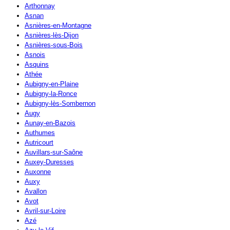
Arthonnay
Asnan
Asnières-en-Montagne
Asnières-lès-Dijon
Asnières-sous-Bois
Asnois
Asquins
Athée
Aubigny-en-Plaine
Aubigny-la-Ronce
Aubigny-lès-Sombernon
Augy
Aunay-en-Bazois
Authumes
Autricourt
Auvillars-sur-Saône
Auxey-Duresses
Auxonne
Auxy
Avallon
Avot
Avril-sur-Loire
Azé