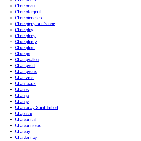
Champeau
Champforgeuil
Champignelles
Champigny-sur-Yonne
Champlay
Champlecy
Champlemy
Champlost
Champs
Champvallon
Champvert
Champvoux
Chamvres
Chanceaux
Chânes
Change
Changy
Chantenay-Saint-Imbert
Chapaize
Charbonnat
Charbonnières
Charbuy
Chardonnay