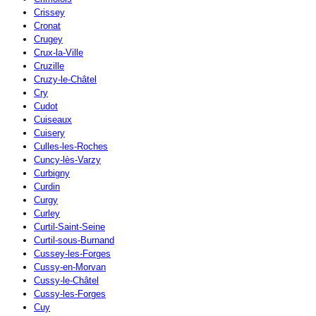
Crissey
Cronat
Crugey
Crux-la-Ville
Cruzille
Cruzy-le-Châtel
Cry
Cudot
Cuiseaux
Cuisery
Culles-les-Roches
Cuncy-lès-Varzy
Curbigny
Curdin
Curgy
Curley
Curtil-Saint-Seine
Curtil-sous-Burnand
Cussey-les-Forges
Cussy-en-Morvan
Cussy-le-Châtel
Cussy-les-Forges
Cuy