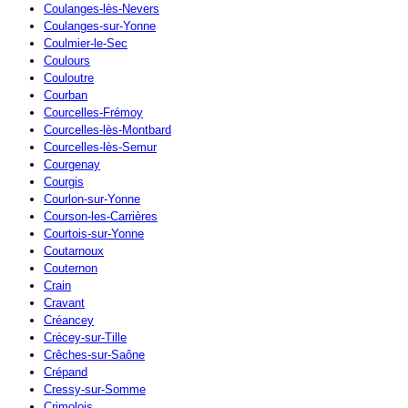
Coulanges-lès-Nevers
Coulanges-sur-Yonne
Coulmier-le-Sec
Coulours
Couloutre
Courban
Courcelles-Frémoy
Courcelles-lès-Montbard
Courcelles-lès-Semur
Courgenay
Courgis
Courlon-sur-Yonne
Courson-les-Carrières
Courtois-sur-Yonne
Coutarnoux
Couternon
Crain
Cravant
Créancey
Crécey-sur-Tille
Crêches-sur-Saône
Crépand
Cressy-sur-Somme
Crimolois