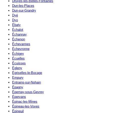
Druyes-les-Belles-Fontaines
Dun-les-Places
Dun-sur-Grandry
Dyé
Dyo
Ébaty
Échalot
Échannay
Échenon
Échevannes
Échevronne
Échigey
Écuelles
Écuisses
Égleny
Égriselles-le-Bocage
Empury
Entrains-sur-Nohain
Épagny
Épernay-sous-Gevrey
Épervans
Épinac-les-Mines
Épineau-les-Voves
Épineuil