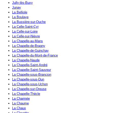
Jully-lès-Buxy
Junay
La Belliole
La Boulaye
La Bussière-sur-Ouche
La Celle-Saint-Cyr
La Celle-sur-Loire
La Celle-sur-Nièvre
La Chapelle-au-Mans
La Chapelle-de-Bragny
La Chapelle-de-Guinchay
La Chapelle-du-Mont-de-France
La Chapelle-Naude
La Chapelle-Saint-André
La Chapelle-Saint-Sauveur
La Chapelle-sous-Brancion
La Chapelle-sous-Dun
La Chapelle-sous-Uchon
La Chapelle-sur-Oreuse
La Chapelle-Thècle
La Charmée
La Chaume
La Chaux
La Clayette