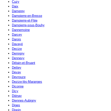
Cuzy
Daix
Damerey
Dampierre-en-Bresse
Dampierre-et-Flée
Dampierre-sous-Bouhy
Dannemoine
Darcey
Darois
Davayé
Decize
Demigny
Dennevy
Détain-et-Bruant
Dettey
Devay
Devrouze
Dezize-lès-Maranges
Diconne
Dicy
Diénay
Diennes-Aubigny
Diges
Digoin