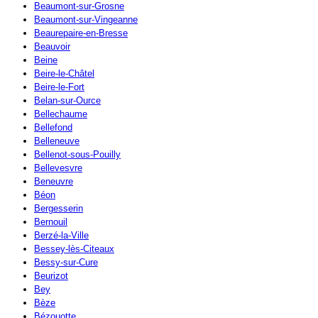
Beaumont-sur-Grosne
Beaumont-sur-Vingeanne
Beaurepaire-en-Bresse
Beauvoir
Beine
Beire-le-Châtel
Beire-le-Fort
Belan-sur-Ource
Bellechaume
Bellefond
Belleneuve
Bellenot-sous-Pouilly
Bellevesvre
Beneuvre
Béon
Bergesserin
Bernouil
Berzé-la-Ville
Bessey-lès-Citeaux
Bessy-sur-Cure
Beurizot
Bey
Bèze
Bézouotte