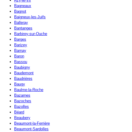
Azy-le-Vif
Bagneaux
Bagnot
Baigneux-les-Juifs
Balleray
Bantanges
Barbirey-sur-Ouche
Barges
Barizey
Barnay
Baron
Bassou
Baubigny
Baudemont
Baudrières
Baugy
Baulme-la-Roche
Bazarnes
Bazoches
Bazolles
Béard
Beaubery
Beaumont-la-Ferrière
Beaumont-Sardolles