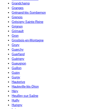
Grandchamp
Granges
Grénand-lès-Sombernon
Grenois
Grésigny-Sainte-Reine
Grignon
Grimault
Gron
Grosbois-en-Montagne
Grury
Guerchy
Guerfand
Guérigny
Gueugnon
Guillon
Guipy
Gurgy
Hauterive
Hauteville-lès-Dijon
Héry
Heuilley-sur-Saône
Huilly
Hurigny