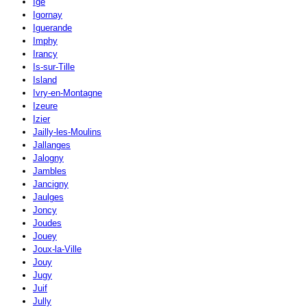
Igé
Igornay
Iguerande
Imphy
Irancy
Is-sur-Tille
Island
Ivry-en-Montagne
Izeure
Izier
Jailly-les-Moulins
Jallanges
Jalogny
Jambles
Jancigny
Jaulges
Joncy
Joudes
Jouey
Joux-la-Ville
Jouy
Jugy
Juif
Jully