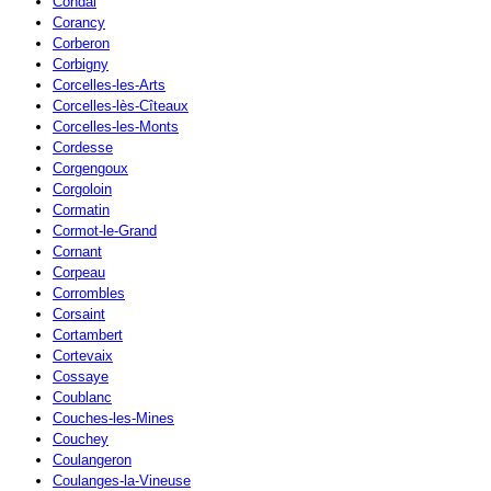
Condal
Corancy
Corberon
Corbigny
Corcelles-les-Arts
Corcelles-lès-Cîteaux
Corcelles-les-Monts
Cordesse
Corgengoux
Corgoloin
Cormatin
Cormot-le-Grand
Cornant
Corpeau
Corrombles
Corsaint
Cortambert
Cortevaix
Cossaye
Coublanc
Couches-les-Mines
Couchey
Coulangeron
Coulanges-la-Vineuse