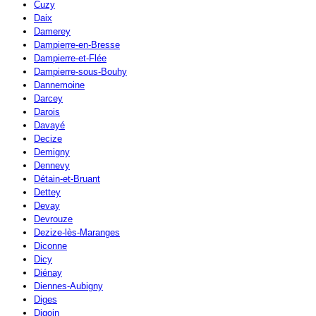
Cuzy
Daix
Damerey
Dampierre-en-Bresse
Dampierre-et-Flée
Dampierre-sous-Bouhy
Dannemoine
Darcey
Darois
Davayé
Decize
Demigny
Dennevy
Détain-et-Bruant
Dettey
Devay
Devrouze
Dezize-lès-Maranges
Diconne
Dicy
Diénay
Diennes-Aubigny
Diges
Digoin