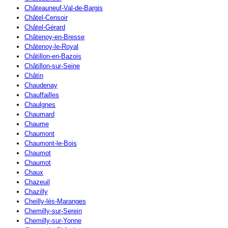
Châteauneuf-Val-de-Bargis
Châtel-Censoir
Châtel-Gérard
Châtenoy-en-Bresse
Châtenoy-le-Royal
Châtillon-en-Bazois
Châtillon-sur-Seine
Châtin
Chaudenay
Chauffailles
Chaulgnes
Chaumard
Chaume
Chaumont
Chaumont-le-Bois
Chaumot
Chaumot
Chaux
Chazeuil
Chazilly
Cheilly-lès-Maranges
Chemilly-sur-Serein
Chemilly-sur-Yonne