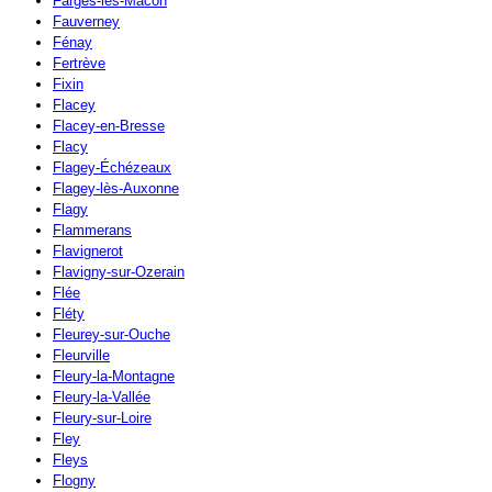
Farges-lès-Mâcon
Fauverney
Fénay
Fertrève
Fixin
Flacey
Flacey-en-Bresse
Flacy
Flagey-Échézeaux
Flagey-lès-Auxonne
Flagy
Flammerans
Flavignerot
Flavigny-sur-Ozerain
Flée
Fléty
Fleurey-sur-Ouche
Fleurville
Fleury-la-Montagne
Fleury-la-Vallée
Fleury-sur-Loire
Fley
Fleys
Flogny