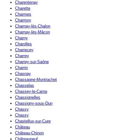
Charentenay
Charette
Charmes
Charmoy
Charnay-lès-Chalon
Charnay-lès-Mâcon
Charny
Charolles
Charrecey
Charrey
Charrey-sur-Saône
Charrin
Chasnay
Chassagne-Montrachet
Chasselas
Chassey-le-Camp
Chassignelles
Chassigny-sous-Dun
Chassy
Chassy
Chastellux-sur-Cure
Château
Château-Chinon
Châteauneuf