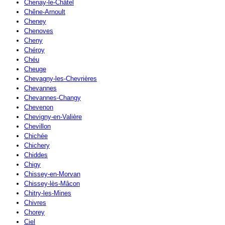
Chenay-le-Châtel
Chêne-Arnoult
Cheney
Chenoves
Cheny
Chéroy
Chéu
Cheuge
Chevagny-les-Chevrières
Chevannes
Chevannes-Changy
Chevenon
Chevigny-en-Valière
Chevillon
Chichée
Chichery
Chiddes
Chigy
Chissey-en-Morvan
Chissey-lès-Mâcon
Chitry-les-Mines
Chivres
Chorey
Ciel