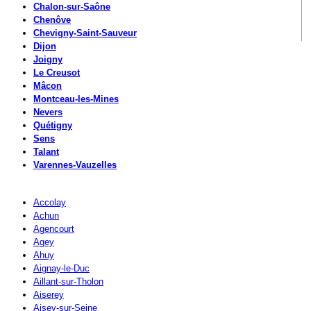
Chalon-sur-Saône
Chenôve
Chevigny-Saint-Sauveur
Dijon
Joigny
Le Creusot
Mâcon
Montceau-les-Mines
Nevers
Quétigny
Sens
Talant
Varennes-Vauzelles
Accolay
Achun
Agencourt
Agey
Ahuy
Aignay-le-Duc
Aillant-sur-Tholon
Aiserey
Aisey-sur-Seine