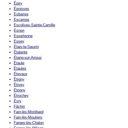
Épiry
Époisses
Esbarres
Escamps
Escolives-Sainte-Camille
Esnon
Essertenne
Essey
Étais-la-Sauvin
Étalante
Étang-sur-Arroux
Étaule
Étaules
Étevaux
Étigny
Étivey
Étrigny
Étrochey
Évry
Fâchin
Fain-lès-Montbard
Fain-lès-Moutiers
Farges-lès-Chalon