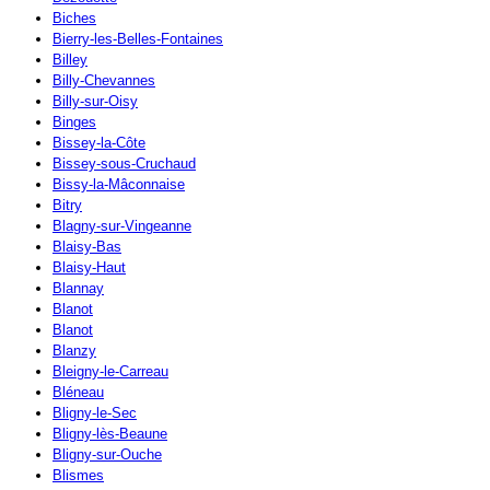
Biches
Bierry-les-Belles-Fontaines
Billey
Billy-Chevannes
Billy-sur-Oisy
Binges
Bissey-la-Côte
Bissey-sous-Cruchaud
Bissy-la-Mâconnaise
Bitry
Blagny-sur-Vingeanne
Blaisy-Bas
Blaisy-Haut
Blannay
Blanot
Blanot
Blanzy
Bleigny-le-Carreau
Bléneau
Bligny-le-Sec
Bligny-lès-Beaune
Bligny-sur-Ouche
Blismes