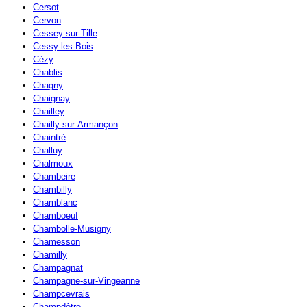
Cersot
Cervon
Cessey-sur-Tille
Cessy-les-Bois
Cézy
Chablis
Chagny
Chaignay
Chailley
Chailly-sur-Armançon
Chaintré
Challuy
Chalmoux
Chambeire
Chambilly
Chamblanc
Chamboeuf
Chambolle-Musigny
Chamesson
Chamilly
Champagnat
Champagne-sur-Vingeanne
Champcevrais
Champdôtre