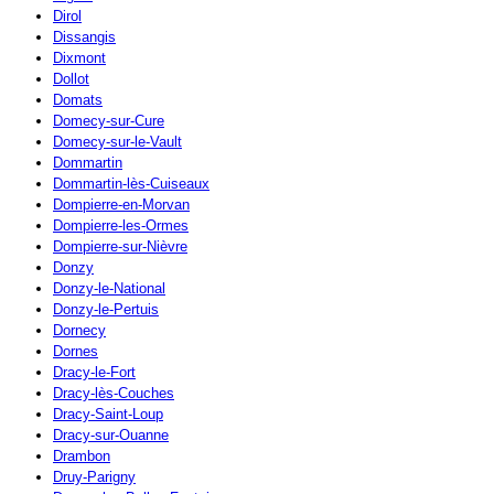
Dirol
Dissangis
Dixmont
Dollot
Domats
Domecy-sur-Cure
Domecy-sur-le-Vault
Dommartin
Dommartin-lès-Cuiseaux
Dompierre-en-Morvan
Dompierre-les-Ormes
Dompierre-sur-Nièvre
Donzy
Donzy-le-National
Donzy-le-Pertuis
Dornecy
Dornes
Dracy-le-Fort
Dracy-lès-Couches
Dracy-Saint-Loup
Dracy-sur-Ouanne
Drambon
Druy-Parigny