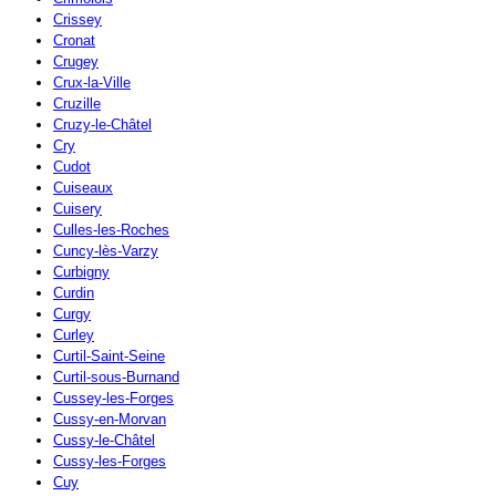
Crissey
Cronat
Crugey
Crux-la-Ville
Cruzille
Cruzy-le-Châtel
Cry
Cudot
Cuiseaux
Cuisery
Culles-les-Roches
Cuncy-lès-Varzy
Curbigny
Curdin
Curgy
Curley
Curtil-Saint-Seine
Curtil-sous-Burnand
Cussey-les-Forges
Cussy-en-Morvan
Cussy-le-Châtel
Cussy-les-Forges
Cuy