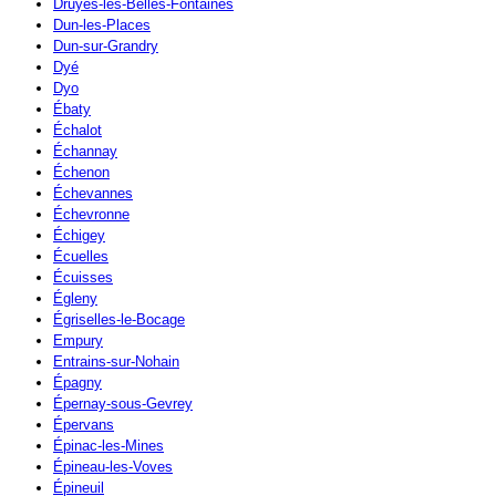
Druyes-les-Belles-Fontaines
Dun-les-Places
Dun-sur-Grandry
Dyé
Dyo
Ébaty
Échalot
Échannay
Échenon
Échevannes
Échevronne
Échigey
Écuelles
Écuisses
Égleny
Égriselles-le-Bocage
Empury
Entrains-sur-Nohain
Épagny
Épernay-sous-Gevrey
Épervans
Épinac-les-Mines
Épineau-les-Voves
Épineuil