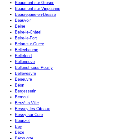
Beaumont-sur-Grosne
Beaumont-sur-Vingeanne
Beaurepaire-en-Bresse
Beauvoir
Beine
Beire-le-Châtel
Beire-le-Fort
Belan-sur-Ource
Bellechaume
Bellefond
Belleneuve
Bellenot-sous-Pouilly
Bellevesvre
Beneuvre
Béon
Bergesserin
Bernouil
Berzé-la-Ville
Bessey-lès-Citeaux
Bessy-sur-Cure
Beurizot
Bey
Bèze
Bézouotte