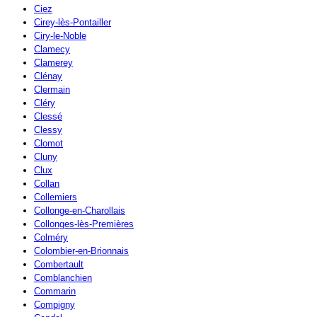
Ciez
Cirey-lès-Pontailler
Ciry-le-Noble
Clamecy
Clamerey
Clénay
Clermain
Cléry
Clessé
Clessy
Clomot
Cluny
Clux
Collan
Collemiers
Collonge-en-Charollais
Collonges-lès-Premières
Colméry
Colombier-en-Brionnais
Combertault
Comblanchien
Commarin
Compigny