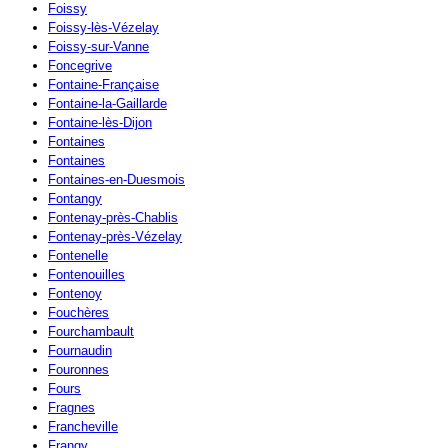
Foissy
Foissy-lès-Vézelay
Foissy-sur-Vanne
Foncegrive
Fontaine-Française
Fontaine-la-Gaillarde
Fontaine-lès-Dijon
Fontaines
Fontaines
Fontaines-en-Duesmois
Fontangy
Fontenay-près-Chablis
Fontenay-près-Vézelay
Fontenelle
Fontenouilles
Fontenoy
Fouchères
Fourchambault
Fournaudin
Fouronnes
Fours
Fragnes
Francheville
Frangy