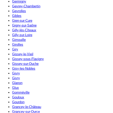
Germigny
Gevrey-Chambertin
Gevrolles
Gibles
Gien-sur-Cure
Gigny-sur-Saône
Gilly-lès-Cîteaux
Gilly-sur-Loire
Gimouille
Girolles
Giry
Gissey-le-Vieil
Gissey-sous-Flavigny
Gissey-sur-Ouche
Gisy-les-Nobles
Givry
Givry
Glanon
Glux
Gomméville
Gouloux
Gourdon
Grancey-le-Château
Grancey-sur-Ource