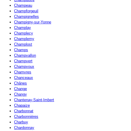
Champeau
Champforgeuil
Champignelles
Champigny-sur-Yonne
Champlay
Champlecy
Champlemy
Champlost
Champs
Champvallon
Champvert
Champvoux
Chamvres
Chanceaux
Chânes
Change
Changy
Chantenay-Saint-Imbert
Chapaize
Charbonnat
Charbonnières
Charbuy
Chardonnay