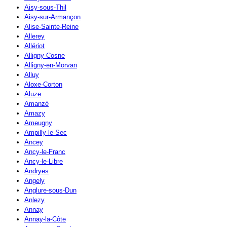
Aisy-sous-Thil
Aisy-sur-Armançon
Alise-Sainte-Reine
Allerey
Allériot
Alligny-Cosne
Alligny-en-Morvan
Alluy
Aloxe-Corton
Aluze
Amanzé
Amazy
Ameugny
Ampilly-le-Sec
Ancey
Ancy-le-Franc
Ancy-le-Libre
Andryes
Angely
Anglure-sous-Dun
Anlezy
Annay
Annay-la-Côte