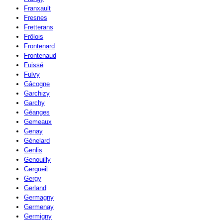
Franxault
Fresnes
Fretterans
Frôlois
Frontenard
Frontenaud
Fuissé
Fulvy
Gâcogne
Garchizy
Garchy
Géanges
Gemeaux
Genay
Génelard
Genlis
Genouilly
Gergueil
Gergy
Gerland
Germagny
Germenay
Germigny