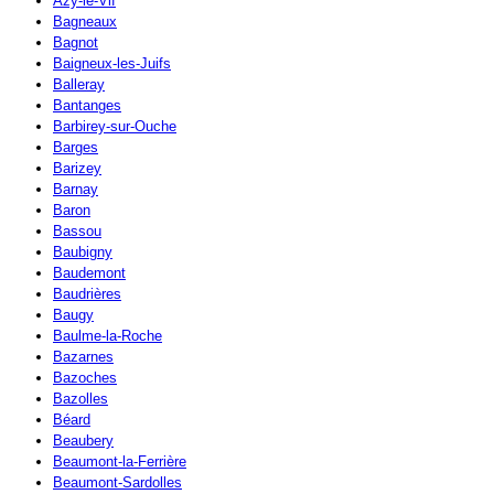
Azy-le-Vif
Bagneaux
Bagnot
Baigneux-les-Juifs
Balleray
Bantanges
Barbirey-sur-Ouche
Barges
Barizey
Barnay
Baron
Bassou
Baubigny
Baudemont
Baudrières
Baugy
Baulme-la-Roche
Bazarnes
Bazoches
Bazolles
Béard
Beaubery
Beaumont-la-Ferrière
Beaumont-Sardolles