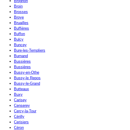
Brognon
Broin
Brosses
Broye
Bruailles
Buffières
Buffon
Bulcy
Buncey
Bure-les-Templiers
Burnand
Bussières
Bussières
Bussy-en-Othe
Bussy-le Repos
Bussy-le-Grand
Butteaux
Buxy
Carisey
Censerey
Cercy-la-Tour
Cérilly
Cerisiers
Céron