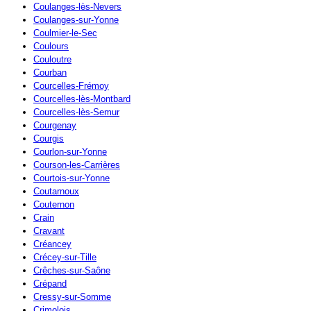
Coulanges-lès-Nevers
Coulanges-sur-Yonne
Coulmier-le-Sec
Coulours
Couloutre
Courban
Courcelles-Frémoy
Courcelles-lès-Montbard
Courcelles-lès-Semur
Courgenay
Courgis
Courlon-sur-Yonne
Courson-les-Carrières
Courtois-sur-Yonne
Coutarnoux
Couternon
Crain
Cravant
Créancey
Crécey-sur-Tille
Crêches-sur-Saône
Crépand
Cressy-sur-Somme
Crimolois