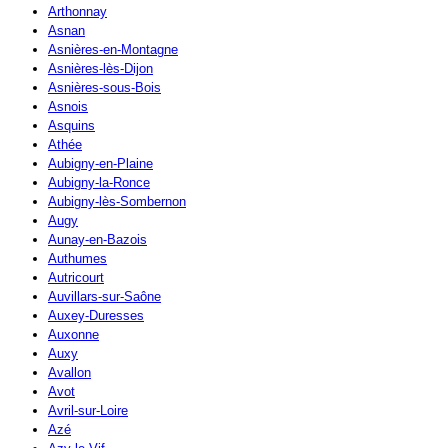
Arthonnay
Asnan
Asnières-en-Montagne
Asnières-lès-Dijon
Asnières-sous-Bois
Asnois
Asquins
Athée
Aubigny-en-Plaine
Aubigny-la-Ronce
Aubigny-lès-Sombernon
Augy
Aunay-en-Bazois
Authumes
Autricourt
Auvillars-sur-Saône
Auxey-Duresses
Auxonne
Auxy
Avallon
Avot
Avril-sur-Loire
Azé