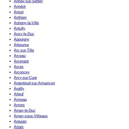
Annay-sur-Serein
Annéot
Anost
Anthien
Antigny-la-Ville
Antully
Anzy-le-Duc
Appoigny
Arbourse
Arc-sur-Tille
Arceau
Arcenant
Arces
Arconcey
Arcy-sur-Cure
Argenteuil-sur-Armançon
Argilly
Arleuf
Armeau
Armes
Arnay-le-Duc
Arnay-sous-Vitteaux
Arquian
Artaix