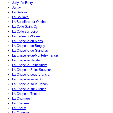
Jully-lès-Buxy
Junay
La Belliole
La Boulaye
La Bussière-sur-Ouche
La Celle-Saint-Cyr
La Celle-sur-Loire
La Celle-sur-Nièvre
La Chapelle-au-Mans
La Chapelle-de-Bragny
La Chapelle-de-Guinchay
La Chapelle-du-Mont-de-France
La Chapelle-Naude
La Chapelle-Saint-André
La Chapelle-Saint-Sauveur
La Chapelle-sous-Brancion
La Chapelle-sous-Dun
La Chapelle-sous-Uchon
La Chapelle-sur-Oreuse
La Chapelle-Thècle
La Charmée
La Chaume
La Chaux
La Clayette