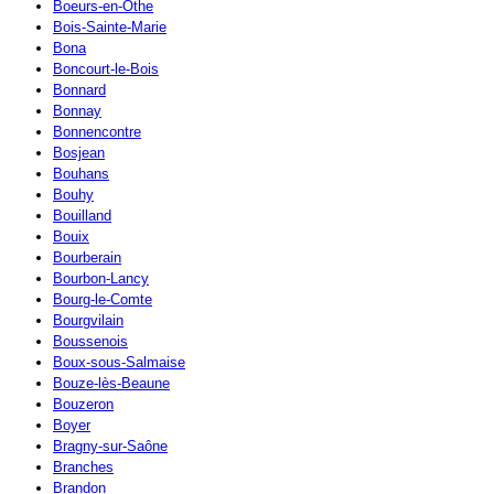
Boeurs-en-Othe
Bois-Sainte-Marie
Bona
Boncourt-le-Bois
Bonnard
Bonnay
Bonnencontre
Bosjean
Bouhans
Bouhy
Bouilland
Bouix
Bourberain
Bourbon-Lancy
Bourg-le-Comte
Bourgvilain
Boussenois
Boux-sous-Salmaise
Bouze-lès-Beaune
Bouzeron
Boyer
Bragny-sur-Saône
Branches
Brandon