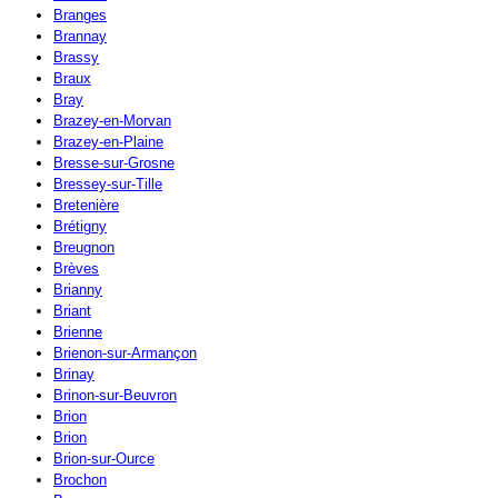
Branges
Brannay
Brassy
Braux
Bray
Brazey-en-Morvan
Brazey-en-Plaine
Bresse-sur-Grosne
Bressey-sur-Tille
Bretenière
Brétigny
Breugnon
Brèves
Brianny
Briant
Brienne
Brienon-sur-Armançon
Brinay
Brinon-sur-Beuvron
Brion
Brion
Brion-sur-Ource
Brochon