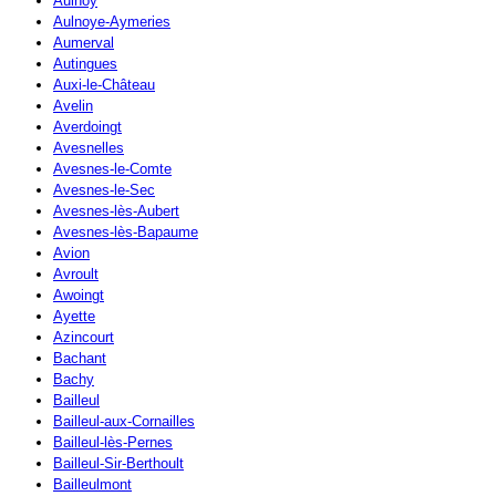
Aulnoy
Aulnoye-Aymeries
Aumerval
Autingues
Auxi-le-Château
Avelin
Averdoingt
Avesnelles
Avesnes-le-Comte
Avesnes-le-Sec
Avesnes-lès-Aubert
Avesnes-lès-Bapaume
Avion
Avroult
Awoingt
Ayette
Azincourt
Bachant
Bachy
Bailleul
Bailleul-aux-Cornailles
Bailleul-lès-Pernes
Bailleul-Sir-Berthoult
Bailleulmont