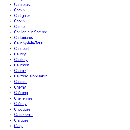
Carnières
Carnin
Cartignies
Carvin
Cassel
Catillon-sur-Sambre
Cattenières
Cauchy-à-la-Tour
Caucourt
Caudry
Caullery
Caumont
Cauroir
Cavron-Saint-Martin
Chelers
Chemy
Chéreng
Chériennes
Chérisy
Chocques
Clairmarais
Clarques
Clary