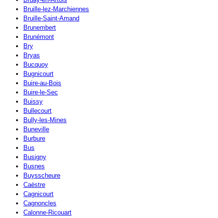
Bruille-lez-Marchiennes
Bruille-Saint-Amand
Brunembert
Brunémont
Bry
Bryas
Bucquoy
Bugnicourt
Buire-au-Bois
Buire-le-Sec
Buissy
Bullecourt
Bully-les-Mines
Buneville
Burbure
Bus
Busigny
Busnes
Buysscheure
Caëstre
Cagnicourt
Cagnoncles
Calonne-Ricouart