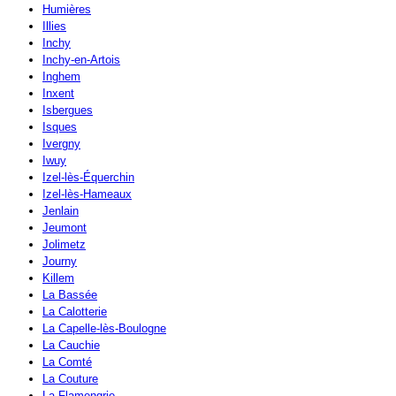
Humières
Illies
Inchy
Inchy-en-Artois
Inghem
Inxent
Isbergues
Isques
Ivergny
Iwuy
Izel-lès-Équerchin
Izel-lès-Hameaux
Jenlain
Jeumont
Jolimetz
Journy
Killem
La Bassée
La Calotterie
La Capelle-lès-Boulogne
La Cauchie
La Comté
La Couture
La Flamengrie