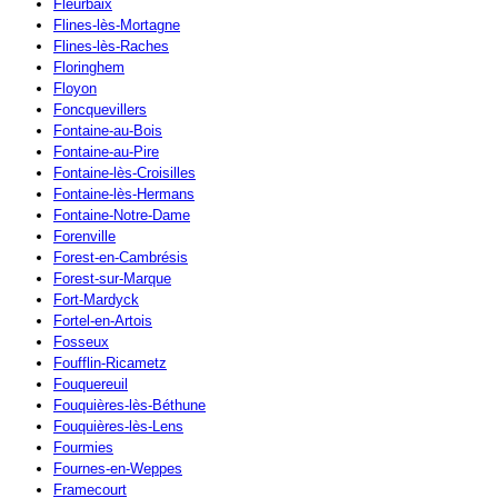
Fleurbaix
Flines-lès-Mortagne
Flines-lès-Raches
Floringhem
Floyon
Foncquevillers
Fontaine-au-Bois
Fontaine-au-Pire
Fontaine-lès-Croisilles
Fontaine-lès-Hermans
Fontaine-Notre-Dame
Forenville
Forest-en-Cambrésis
Forest-sur-Marque
Fort-Mardyck
Fortel-en-Artois
Fosseux
Foufflin-Ricametz
Fouquereuil
Fouquières-lès-Béthune
Fouquières-lès-Lens
Fourmies
Fournes-en-Weppes
Framecourt