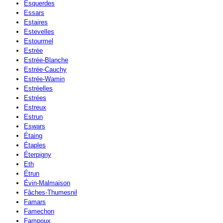
Esquerdes
Essars
Estaires
Estevelles
Estourmel
Estrée
Estrée-Blanche
Estrée-Cauchy
Estrée-Wamin
Estréelles
Estrées
Estreux
Estrun
Eswars
Étaing
Étaples
Éterpigny
Eth
Étrun
Évin-Malmaison
Fâches-Thumesnil
Famars
Famechon
Fampoux