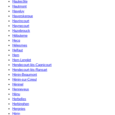
Hautecôte
Hautmont
Haveluy
Haverskerque
Havrincourt
Haynecourt
Hazebrouck
Hébuterne
Hecq
Hélesmes
Helfaut
Hem
Hem-Lenglet
Hendecourt-lès-Cagnicourt
Hendecourt-lès-Ransart
Hénin-Beaumont
Hénin-sur-Cojeul
Héninel
Henneveux
Hénu
Herbelles
Herbinghen
Hergnies
Hérin