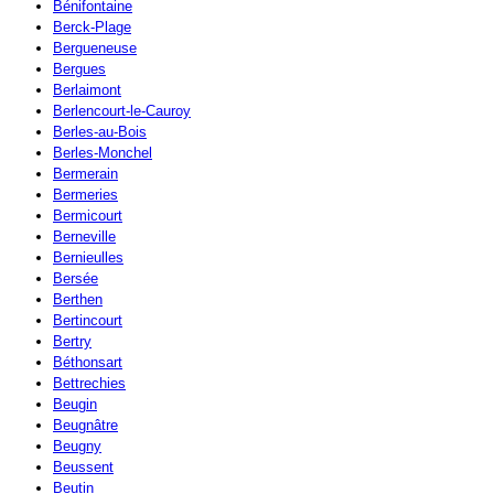
Bénifontaine
Berck-Plage
Bergueneuse
Bergues
Berlaimont
Berlencourt-le-Cauroy
Berles-au-Bois
Berles-Monchel
Bermerain
Bermeries
Bermicourt
Berneville
Bernieulles
Bersée
Berthen
Bertincourt
Bertry
Béthonsart
Bettrechies
Beugin
Beugnâtre
Beugny
Beussent
Beutin