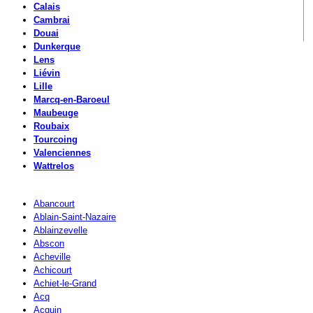
Calais
Cambrai
Douai
Dunkerque
Lens
Liévin
Lille
Marcq-en-Baroeul
Maubeuge
Roubaix
Tourcoing
Valenciennes
Wattrelos
Abancourt
Ablain-Saint-Nazaire
Ablainzevelle
Abscon
Acheville
Achicourt
Achiet-le-Grand
Acq
Acquin