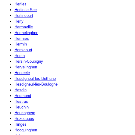
Herlies
Herlin-le-Sec
Herlincourt
Herly
Hermaville
Hermelinghen
Hermies
Hermin
Hernicourt
Herrin
Hersin-Coupigny
Hervelinghen
Herzeele
Hesdigneul-lès-Béthune
Hesdigneul-lès-Boulogne
Hesdin
Hesmond
Hestrus
Heuchin
Heuringhem
Hezecques
Hinges
Hocquinghen