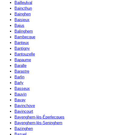
Bailleulval
Baincthun
Bainghen
Baisieux
Bajus
Balinghem
Bambecque
Banteux
Bantigny
Bantouzelle
Bapaume
Baralle
Barastre
Barlin
Barly
Basseux
Bauvin
Bavay
Bavinchove
Bavincourt
Bayenghem-lès-Éperlecques
Bayenghem-lès-Seninghem
Bazinghen
Bazuel