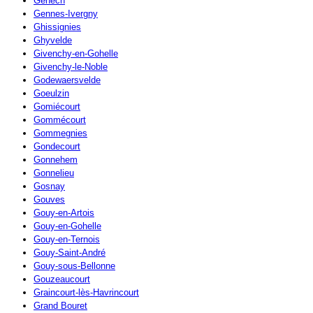
Genech
Gennes-Ivergny
Ghissignies
Ghyvelde
Givenchy-en-Gohelle
Givenchy-le-Noble
Godewaersvelde
Goeulzin
Gomiécourt
Gommécourt
Gommegnies
Gondecourt
Gonnehem
Gonnelieu
Gosnay
Gouves
Gouy-en-Artois
Gouy-en-Gohelle
Gouy-en-Ternois
Gouy-Saint-André
Gouy-sous-Bellonne
Gouzeaucourt
Graincourt-lès-Havrincourt
Grand Bouret