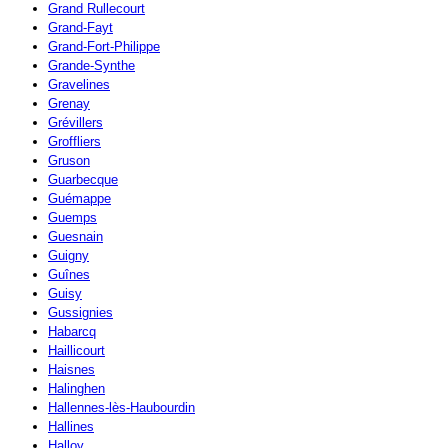
Grand Rullecourt
Grand-Fayt
Grand-Fort-Philippe
Grande-Synthe
Gravelines
Grenay
Grévillers
Groffliers
Gruson
Guarbecque
Guémappe
Guemps
Guesnain
Guigny
Guînes
Guisy
Gussignies
Habarcq
Haillicourt
Haisnes
Halinghen
Hallennes-lès-Haubourdin
Hallines
Halloy