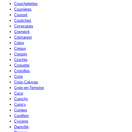
Courchelettes
Courrières
Courset
Coutiches
Coyecques
Craywick
Crémarest
Crépy
Créquy
Crespin
Crochte
Croisette
Croisilles
Croix
Croix-Caluyau
Croix-en-Ternoise
Cucq
Cuinchy
Cuincy
Curgies
Cuvillers
Cysoing
Dainville