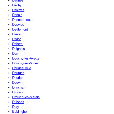
Dannes
Dechy
Delettes
Denain
Dennebroeucq
Desvres
Deûlemont
Diéval
Divion
Dohem
Doignies
Don
Douchy-lès-Ayette
Douchy-les-Mines
Doudeauville
Dourges
Douriez
Douvrin
Drincham
Drocourt
Drouvin-les-Marais
Duisans
Dury
Ebblinghem