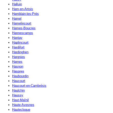
Halluin
Ham-en-Artois
Hamblain-les-Prés
Hamel
Hamelincourt
Hames-Boucres
Hannescamps
Hantay
Haplincourt
Hardifort
Hardinghen
Hargnies
Harnes
Hasnon
Haspres
Haubourdin
Haucourt
Haucourt-en-Cambrésis
Haulchin
Haussy
Haut-Maînil
Haute Avesnes
Hautecloque