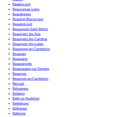
Béalencourt
Beaucamps-Ligny
Beaudignies
Beaufort-Blavincourt
Béaulencourt
Beaumerie-Saint-Martin
Beaumetz-lès-Aire
Beaumetz-lès-Cambrai
Beaumetz-lès-Loges
Beaumont-en-Cambrésis
Beaurain
Beaurains
Beaurainville
Beaurepaire-sur-Sambre
Beauvois
Beauvois-en-Cambrésis
Bécourt
Béhagnies
Bellaing
Belle-et-Houllefort
Bellebrune
Bellignies
Bellonne