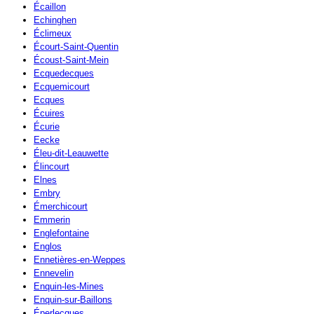
Écaillon
Echinghen
Éclimeux
Écourt-Saint-Quentin
Écoust-Saint-Mein
Ecquedecques
Ecquemicourt
Ecques
Écuires
Écurie
Eecke
Éleu-dit-Leauwette
Élincourt
Elnes
Embry
Émerchicourt
Emmerin
Englefontaine
Englos
Ennetières-en-Weppes
Ennevelin
Enquin-les-Mines
Enquin-sur-Baillons
Éperlecques