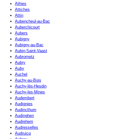
Athies
Attiches
Attin
Aubencheul-au-Bac
Auberchicourt
Aubers
Aubigny
Aubigny-au-Bac
Aubin-Saint-Vaast
Aubrometz
Aubry
Auby
Auchel
Auchy-au-Bois
Auchy-lès-Hesdin
Auchy-les-Mines
Audembert
Audignies
Audincthum
Audinghen
Audrehem
Audresselles
Audruicq