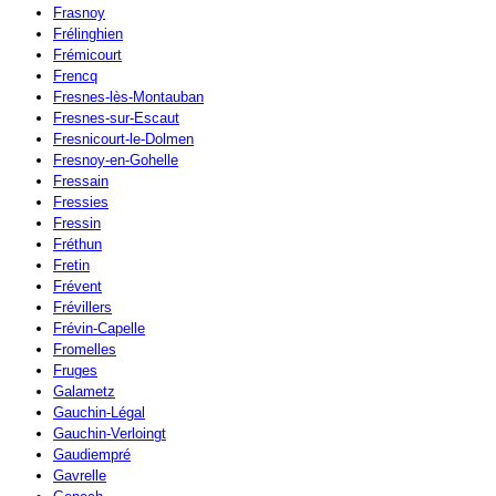
Frasnoy
Frélinghien
Frémicourt
Frencq
Fresnes-lès-Montauban
Fresnes-sur-Escaut
Fresnicourt-le-Dolmen
Fresnoy-en-Gohelle
Fressain
Fressies
Fressin
Fréthun
Fretin
Frévent
Frévillers
Frévin-Capelle
Fromelles
Fruges
Galametz
Gauchin-Légal
Gauchin-Verloingt
Gaudiempré
Gavrelle