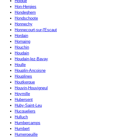
Holque
Hon-Hergies
Hondeghem
Hondschoote
Honnechy
Honnecourt-sur-l'Escaut
Hordain
Hornaing
Houchin
Houdain
Houdain-lez-Bavay
Houlle
Houplin-Ancoisne
Houplines
Houtkerque
Houvin-Houvigneul
Hoymille
Hubersent
Huby-Saint-Leu
Hucqueliers
Hulluch
Humbercamps
Humbert
Humeroeuille