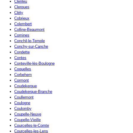
Clenleu
Clerques
Cléty
Cobrieux
Colembert
Colline-Beaumont
Comines
Conchil-le-Temple
Conchy-sur-Canche
Condette
Contes
Conteville-lès-Boulogne
Coquelles
Corbehem
Cormont
Coudekerque
Coudekerque-Branche
Coullemont
Coulogne
Coulomby
Coupelle-Neuve
Coupelle-Vieille
Courcelles-le-Comte
Courcelles-les-Lens