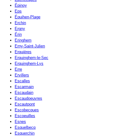
Épinoy
Eps
Équihen-Plage
Erchin
Ergny
Érin
Eringhem
Erny-Saint-Julien
Erquières
Erquinghem-le-Sec
Erquinghem-Lys
Erre
Ervillers
Escalles
Escarmain
Escaudain
Escaudoeuvres
Escautpont
Escobecques
Escoeuilles
Esnes
Esquelbecq
Esquerchin