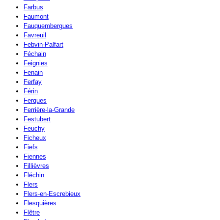
Farbus
Faumont
Fauquembergues
Favreuil
Febvin-Palfart
Féchain
Feignies
Fenain
Ferfay
Férin
Ferques
Ferrière-la-Grande
Festubert
Feuchy
Ficheux
Fiefs
Fiennes
Fillièvres
Fléchin
Flers
Flers-en-Escrebieux
Flesquières
Flêtre