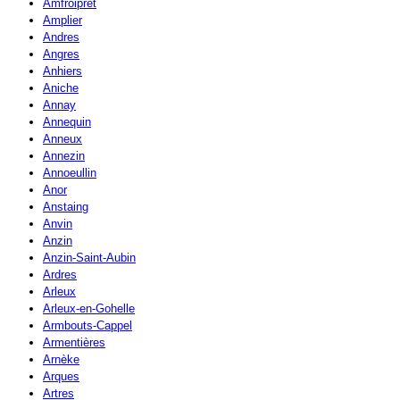
Amfroipret
Amplier
Andres
Angres
Anhiers
Aniche
Annay
Annequin
Anneux
Annezin
Annoeullin
Anor
Anstaing
Anvin
Anzin
Anzin-Saint-Aubin
Ardres
Arleux
Arleux-en-Gohelle
Armbouts-Cappel
Armentières
Arnèke
Arques
Artres