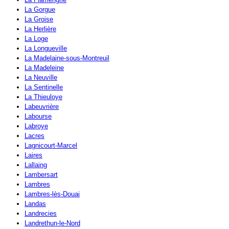
La Gorgue
La Groise
La Herlière
La Loge
La Longueville
La Madelaine-sous-Montreuil
La Madeleine
La Neuville
La Sentinelle
La Thieuloye
Labeuvrière
Labourse
Labroye
Lacres
Lagnicourt-Marcel
Laires
Lallaing
Lambersart
Lambres
Lambres-lès-Douai
Landas
Landrecies
Landrethun-le-Nord