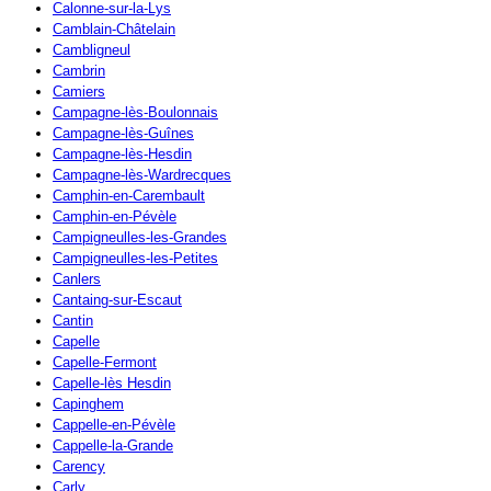
Calonne-sur-la-Lys
Camblain-Châtelain
Cambligneul
Cambrin
Camiers
Campagne-lès-Boulonnais
Campagne-lès-Guînes
Campagne-lès-Hesdin
Campagne-lès-Wardrecques
Camphin-en-Carembault
Camphin-en-Pévèle
Campigneulles-les-Grandes
Campigneulles-les-Petites
Canlers
Cantaing-sur-Escaut
Cantin
Capelle
Capelle-Fermont
Capelle-lès Hesdin
Capinghem
Cappelle-en-Pévèle
Cappelle-la-Grande
Carency
Carly