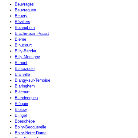
Beuvrages
Beuvrequen
Beuvry
Bévillers
Bezinghem
Biache-Saint-Vaast
Bierne
Bihucourt
Billy-Berclau
Billy-Montigny
Bimont
Bissezeele
Blairville
Blangy-sur-Ternoise
Blaringhem
Blécourt
Blendecques
Bléquin
Blessy
Blingel
Boeschèpe
Boiry-Becquerelle
Boiry-Notre-Dame