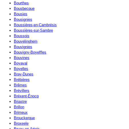
Bourthes
Bousbecque
Bousies
Bousignies
Boussières-en-Cambrésis
Boussières-sur-Sambre
Boussois
Bouvelinghem
Bouvignies
Bouvigny-Boyeffles
Bouvines
Boyaval
Boyelles
Bray-Dunes
Brébières
Brêmes
Brévillers
Bréxent-Énocq
Briastre
Brillon
Brimeux
Brouckerque
Broxeele
Bruay-en-Artois