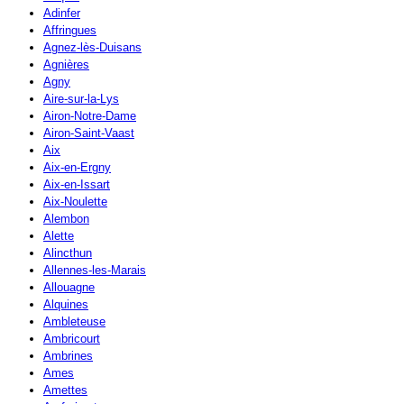
Adinfer
Affringues
Agnez-lès-Duisans
Agnières
Agny
Aire-sur-la-Lys
Airon-Notre-Dame
Airon-Saint-Vaast
Aix
Aix-en-Ergny
Aix-en-Issart
Aix-Noulette
Alembon
Alette
Alincthun
Allennes-les-Marais
Allouagne
Alquines
Ambleteuse
Ambricourt
Ambrines
Ames
Amettes