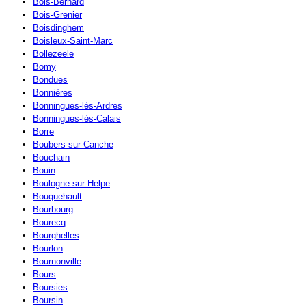
Bois-Bernard
Bois-Grenier
Boisdinghem
Boisleux-Saint-Marc
Bollezeele
Bomy
Bondues
Bonnières
Bonningues-lès-Ardres
Bonningues-lès-Calais
Borre
Boubers-sur-Canche
Bouchain
Bouin
Boulogne-sur-Helpe
Bouquehault
Bourbourg
Bourecq
Bourghelles
Bourlon
Bournonville
Bours
Boursies
Boursin