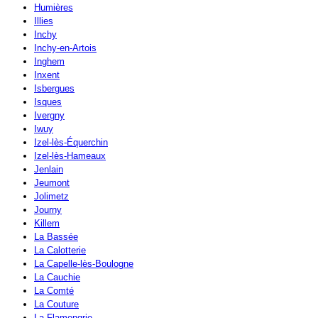
Humières
Illies
Inchy
Inchy-en-Artois
Inghem
Inxent
Isbergues
Isques
Ivergny
Iwuy
Izel-lès-Équerchin
Izel-lès-Hameaux
Jenlain
Jeumont
Jolimetz
Journy
Killem
La Bassée
La Calotterie
La Capelle-lès-Boulogne
La Cauchie
La Comté
La Couture
La Flamengrie