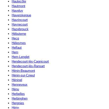
Hautecôte
Hautmont
Haveluy
Haverskerque
Havrincourt
Haynecourt
Hazebrouck
Hébuterne
Hecq
Hélesmes
Helfaut
Hem
Hem-Lenglet
Hendecourt-lès-Cagnicourt
Hendecourt-lès-Ransart
Hénin-Beaumont
Hénin-sur-Cojeul
Héninel
Henneveux
Hénu
Herbelles
Herbinghen
Hergnies
Hérin