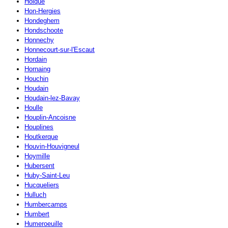
Holque
Hon-Hergies
Hondeghem
Hondschoote
Honnechy
Honnecourt-sur-l'Escaut
Hordain
Hornaing
Houchin
Houdain
Houdain-lez-Bavay
Houlle
Houplin-Ancoisne
Houplines
Houtkerque
Houvin-Houvigneul
Hoymille
Hubersent
Huby-Saint-Leu
Hucqueliers
Hulluch
Humbercamps
Humbert
Humeroeuille