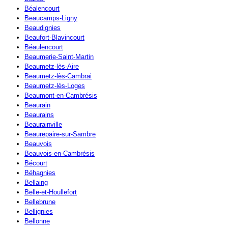
Béalencourt
Beaucamps-Ligny
Beaudignies
Beaufort-Blavincourt
Béaulencourt
Beaumerie-Saint-Martin
Beaumetz-lès-Aire
Beaumetz-lès-Cambrai
Beaumetz-lès-Loges
Beaumont-en-Cambrésis
Beaurain
Beaurains
Beaurainville
Beaurepaire-sur-Sambre
Beauvois
Beauvois-en-Cambrésis
Bécourt
Béhagnies
Bellaing
Belle-et-Houllefort
Bellebrune
Bellignies
Bellonne