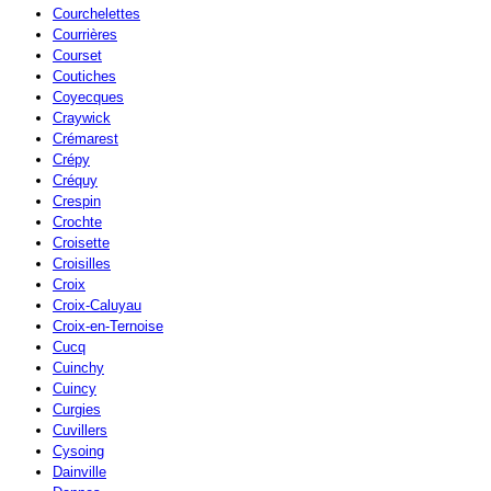
Courchelettes
Courrières
Courset
Coutiches
Coyecques
Craywick
Crémarest
Crépy
Créquy
Crespin
Crochte
Croisette
Croisilles
Croix
Croix-Caluyau
Croix-en-Ternoise
Cucq
Cuinchy
Cuincy
Curgies
Cuvillers
Cysoing
Dainville