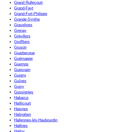
Grand Rullecourt
Grand-Fayt
Grand-Fort-Philippe
Grande-Synthe
Gravelines
Grenay
Grévillers
Groffliers
Gruson
Guarbecque
Guémappe
Guemps
Guesnain
Guigny
Guînes
Guisy
Gussignies
Habarcq
Haillicourt
Haisnes
Halinghen
Hallennes-lès-Haubourdin
Hallines
Halloy