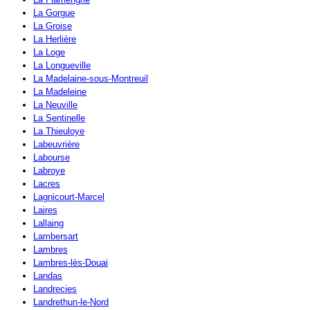
La Gorgue
La Groise
La Herlière
La Loge
La Longueville
La Madelaine-sous-Montreuil
La Madeleine
La Neuville
La Sentinelle
La Thieuloye
Labeuvrière
Labourse
Labroye
Lacres
Lagnicourt-Marcel
Laires
Lallaing
Lambersart
Lambres
Lambres-lès-Douai
Landas
Landrecies
Landrethun-le-Nord