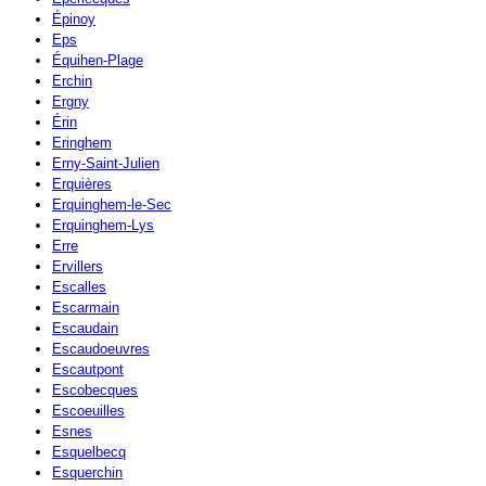
Épinoy
Eps
Équihen-Plage
Erchin
Ergny
Érin
Eringhem
Erny-Saint-Julien
Erquières
Erquinghem-le-Sec
Erquinghem-Lys
Erre
Ervillers
Escalles
Escarmain
Escaudain
Escaudoeuvres
Escautpont
Escobecques
Escoeuilles
Esnes
Esquelbecq
Esquerchin