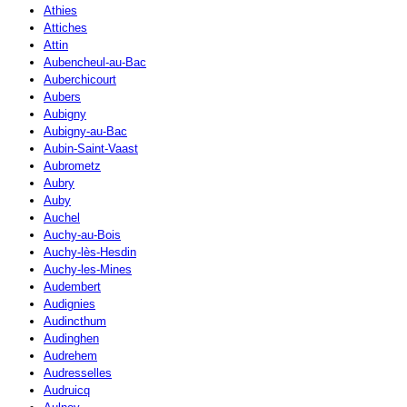
Athies
Attiches
Attin
Aubencheul-au-Bac
Auberchicourt
Aubers
Aubigny
Aubigny-au-Bac
Aubin-Saint-Vaast
Aubrometz
Aubry
Auby
Auchel
Auchy-au-Bois
Auchy-lès-Hesdin
Auchy-les-Mines
Audembert
Audignies
Audincthum
Audinghen
Audrehem
Audresselles
Audruicq