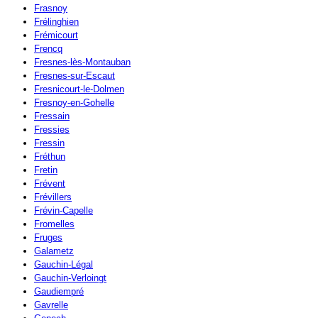
Frasnoy
Frélinghien
Frémicourt
Frencq
Fresnes-lès-Montauban
Fresnes-sur-Escaut
Fresnicourt-le-Dolmen
Fresnoy-en-Gohelle
Fressain
Fressies
Fressin
Fréthun
Fretin
Frévent
Frévillers
Frévin-Capelle
Fromelles
Fruges
Galametz
Gauchin-Légal
Gauchin-Verloingt
Gaudiempré
Gavrelle