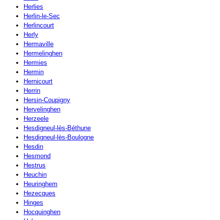
Herlies
Herlin-le-Sec
Herlincourt
Herly
Hermaville
Hermelinghen
Hermies
Hermin
Hernicourt
Herrin
Hersin-Coupigny
Hervelinghen
Herzeele
Hesdigneul-lès-Béthune
Hesdigneul-lès-Boulogne
Hesdin
Hesmond
Hestrus
Heuchin
Heuringhem
Hezecques
Hinges
Hocquinghen