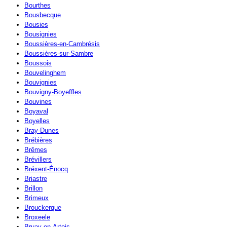
Bourthes
Bousbecque
Bousies
Bousignies
Boussières-en-Cambrésis
Boussières-sur-Sambre
Boussois
Bouvelinghem
Bouvignies
Bouvigny-Boyeffles
Bouvines
Boyaval
Boyelles
Bray-Dunes
Brébières
Brêmes
Brévillers
Bréxent-Énocq
Briastre
Brillon
Brimeux
Brouckerque
Broxeele
Bruay-en-Artois