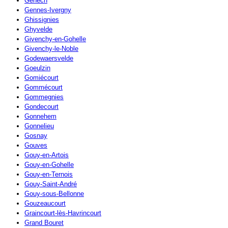
Genech
Gennes-Ivergny
Ghissignies
Ghyvelde
Givenchy-en-Gohelle
Givenchy-le-Noble
Godewaersvelde
Goeulzin
Gomiécourt
Gommécourt
Gommegnies
Gondecourt
Gonnehem
Gonnelieu
Gosnay
Gouves
Gouy-en-Artois
Gouy-en-Gohelle
Gouy-en-Ternois
Gouy-Saint-André
Gouy-sous-Bellonne
Gouzeaucourt
Graincourt-lès-Havrincourt
Grand Bouret