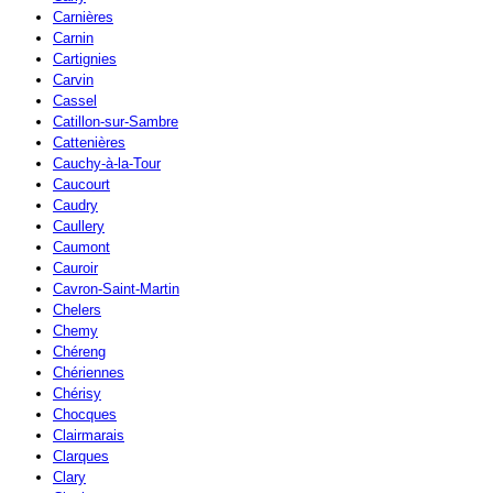
Carnières
Carnin
Cartignies
Carvin
Cassel
Catillon-sur-Sambre
Cattenières
Cauchy-à-la-Tour
Caucourt
Caudry
Caullery
Caumont
Cauroir
Cavron-Saint-Martin
Chelers
Chemy
Chéreng
Chériennes
Chérisy
Chocques
Clairmarais
Clarques
Clary