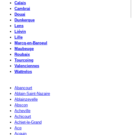
Calais
Cambrai
Douai
Dunkerque
Lens
Liévin
Lille
Marcq-en-Baroeul
Maubeuge
Roubaix
Tourcoing
Valenciennes
Wattrelos
Abancourt
Ablain-Saint-Nazaire
Ablainzevelle
Abscon
Acheville
Achicourt
Achiet-le-Grand
Acq
Acquin