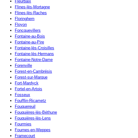
Fleurbaix
Flines-lès-Mortagne
Flines-lès-Raches
Floringhem
Floyon
Foncquevillers
Fontaine-au-Bois
Fontaine-au-Pire
Fontaine-lès-Croisilles
Fontaine-lès-Hermans
Fontaine-Notre-Dame
Forenville
Forest-en-Cambrésis
Forest-sur-Marque
Fort-Mardyck
Fortel-en-Artois
Fosseux
Foufflin-Ricametz
Fouquereuil
Fouquières-lès-Béthune
Fouquières-lès-Lens
Fourmies
Fournes-en-Weppes
Framecourt