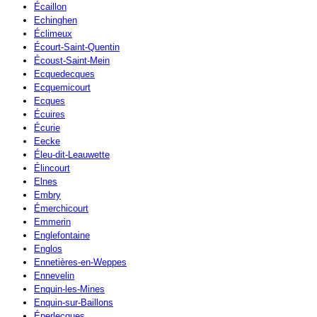
Écaillon
Echinghen
Éclimeux
Écourt-Saint-Quentin
Écoust-Saint-Mein
Ecquedecques
Ecquemicourt
Ecques
Écuires
Écurie
Eecke
Éleu-dit-Leauwette
Élincourt
Elnes
Embry
Émerchicourt
Emmerin
Englefontaine
Englos
Ennetières-en-Weppes
Ennevelin
Enquin-les-Mines
Enquin-sur-Baillons
Éperlecques