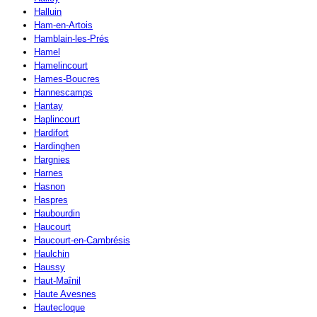
Halluin
Ham-en-Artois
Hamblain-les-Prés
Hamel
Hamelincourt
Hames-Boucres
Hannescamps
Hantay
Haplincourt
Hardifort
Hardinghen
Hargnies
Harnes
Hasnon
Haspres
Haubourdin
Haucourt
Haucourt-en-Cambrésis
Haulchin
Haussy
Haut-Maînil
Haute Avesnes
Hautecloque