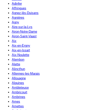
Adinfer
Affringues
Agnez-lès-Duisans
Agnières
Agny
Aire-sur-la-Lys
Airon-Notre-Dame
Airon-Saint-Vaast
Aix
Aix-en-Ergny
Aix-en-Issart
Aix-Noulette
Alembon
Alette
Alincthun
Allennes-les-Marais
Allouagne
Alquines
Ambleteuse
Ambricourt
Ambrines
Ames
Amettes