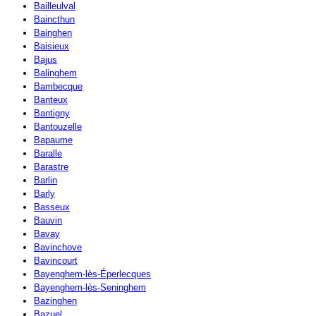
Bailleulval
Baincthun
Bainghen
Baisieux
Bajus
Balinghem
Bambecque
Banteux
Bantigny
Bantouzelle
Bapaume
Baralle
Barastre
Barlin
Barly
Basseux
Bauvin
Bavay
Bavinchove
Bavincourt
Bayenghem-lès-Éperlecques
Bayenghem-lès-Seninghem
Bazinghen
Bazuel