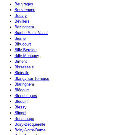
Beuvrages
Beuvrequen
Beuvry
Bévillers
Bezinghem
Biache-Saint-Vaast
Bierne
Bihucourt
Billy-Berclau
Billy-Montigny
Bimont
Bissezeele
Blairville
Blangy-sur-Ternoise
Blaringhem
Blécourt
Blendecques
Bléquin
Blessy
Blingel
Boeschèpe
Boiry-Becquerelle
Boiry-Notre-Dame