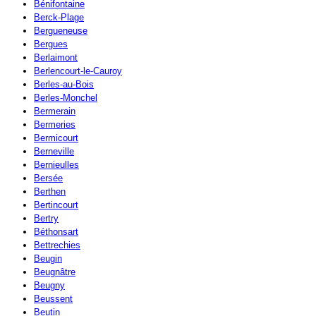
Bénifontaine
Berck-Plage
Bergueneuse
Bergues
Berlaimont
Berlencourt-le-Cauroy
Berles-au-Bois
Berles-Monchel
Bermerain
Bermeries
Bermicourt
Berneville
Bernieulles
Bersée
Berthen
Bertincourt
Bertry
Béthonsart
Bettrechies
Beugin
Beugnâtre
Beugny
Beussent
Beutin