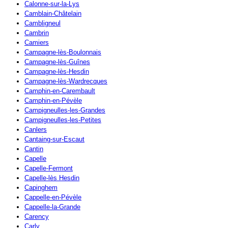
Calonne-sur-la-Lys
Camblain-Châtelain
Cambligneul
Cambrin
Camiers
Campagne-lès-Boulonnais
Campagne-lès-Guînes
Campagne-lès-Hesdin
Campagne-lès-Wardrecques
Camphin-en-Carembault
Camphin-en-Pévèle
Campigneulles-les-Grandes
Campigneulles-les-Petites
Canlers
Cantaing-sur-Escaut
Cantin
Capelle
Capelle-Fermont
Capelle-lès Hesdin
Capinghem
Cappelle-en-Pévèle
Cappelle-la-Grande
Carency
Carly