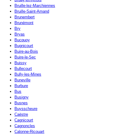
Bruille-lez-Marchiennes
Bruille-Saint-Amand
Brunembert
Brunémont
Bry
Bryas
Bucquoy
Bugnicourt
Buire-au-Bois
Buire-le-Sec
Buissy
Bullecourt
Bully-les-Mines
Buneville
Burbure
Bus
Busigny
Busnes
Buysscheure
Caëstre
Cagnicourt
Cagnoncles
Calonne-Ricouart