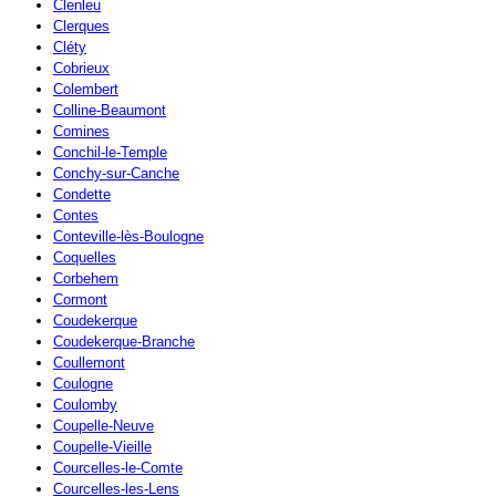
Clenleu
Clerques
Cléty
Cobrieux
Colembert
Colline-Beaumont
Comines
Conchil-le-Temple
Conchy-sur-Canche
Condette
Contes
Conteville-lès-Boulogne
Coquelles
Corbehem
Cormont
Coudekerque
Coudekerque-Branche
Coullemont
Coulogne
Coulomby
Coupelle-Neuve
Coupelle-Vieille
Courcelles-le-Comte
Courcelles-les-Lens