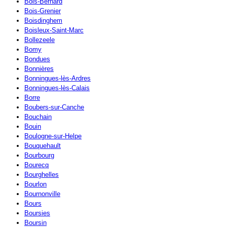
Bois-Bernard
Bois-Grenier
Boisdinghem
Boisleux-Saint-Marc
Bollezeele
Bomy
Bondues
Bonnières
Bonningues-lès-Ardres
Bonningues-lès-Calais
Borre
Boubers-sur-Canche
Bouchain
Bouin
Boulogne-sur-Helpe
Bouquehault
Bourbourg
Bourecq
Bourghelles
Bourlon
Bournonville
Bours
Boursies
Boursin