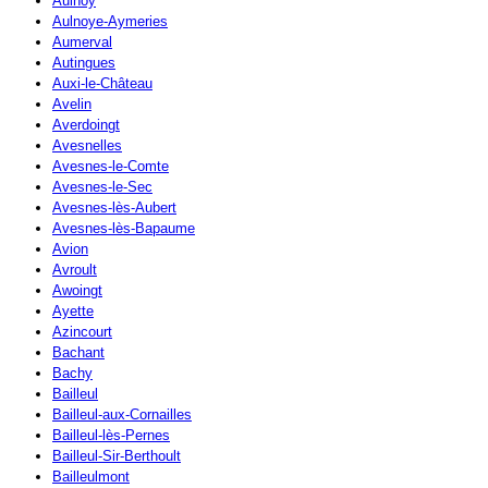
Aulnoy
Aulnoye-Aymeries
Aumerval
Autingues
Auxi-le-Château
Avelin
Averdoingt
Avesnelles
Avesnes-le-Comte
Avesnes-le-Sec
Avesnes-lès-Aubert
Avesnes-lès-Bapaume
Avion
Avroult
Awoingt
Ayette
Azincourt
Bachant
Bachy
Bailleul
Bailleul-aux-Cornailles
Bailleul-lès-Pernes
Bailleul-Sir-Berthoult
Bailleulmont