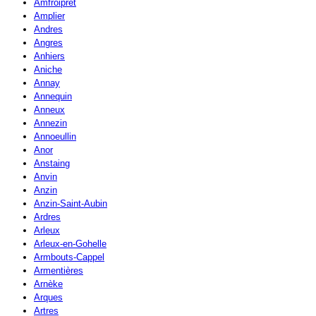
Amfroipret
Amplier
Andres
Angres
Anhiers
Aniche
Annay
Annequin
Anneux
Annezin
Annoeullin
Anor
Anstaing
Anvin
Anzin
Anzin-Saint-Aubin
Ardres
Arleux
Arleux-en-Gohelle
Armbouts-Cappel
Armentières
Arnèke
Arques
Artres