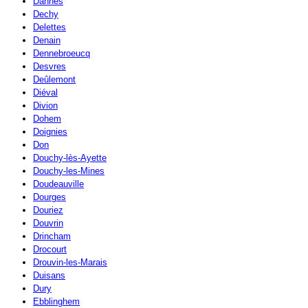
Dannes
Dechy
Delettes
Denain
Dennebroeucq
Desvres
Deûlemont
Diéval
Divion
Dohem
Doignies
Don
Douchy-lès-Ayette
Douchy-les-Mines
Doudeauville
Dourges
Douriez
Douvrin
Drincham
Drocourt
Drouvin-les-Marais
Duisans
Dury
Ebblinghem