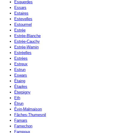
Esquerdes
Essars
Estaires
Estevelles
Estourmel
Estrée
Estrée-Blanche
Estrée-Cauchy
Estrée-Wamin
Estréelles
Estrées
Estreux
Estrun
Eswars
Étaing
Étaples
Éterpigny
Eth
Étrun
Évin-Malmaison
Fâches-Thumesnil
Famars
Famechon
Fampoux