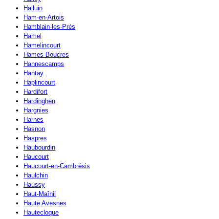
Halluin
Ham-en-Artois
Hamblain-les-Prés
Hamel
Hamelincourt
Hames-Boucres
Hannescamps
Hantay
Haplincourt
Hardifort
Hardinghen
Hargnies
Harnes
Hasnon
Haspres
Haubourdin
Haucourt
Haucourt-en-Cambrésis
Haulchin
Haussy
Haut-Maînil
Haute Avesnes
Hautecloque