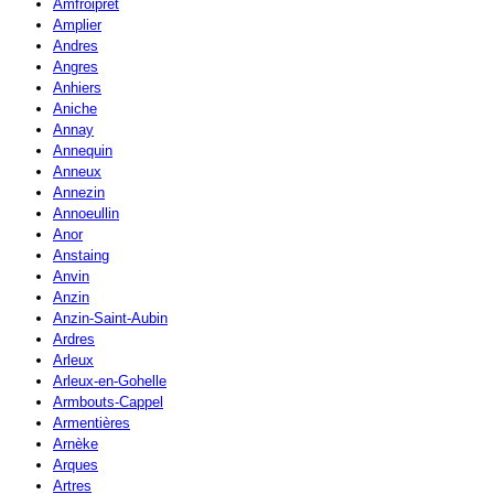
Amfroipret
Amplier
Andres
Angres
Anhiers
Aniche
Annay
Annequin
Anneux
Annezin
Annoeullin
Anor
Anstaing
Anvin
Anzin
Anzin-Saint-Aubin
Ardres
Arleux
Arleux-en-Gohelle
Armbouts-Cappel
Armentières
Arnèke
Arques
Artres