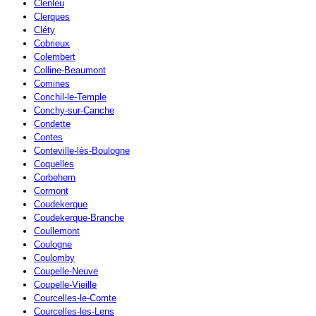
Clenleu
Clerques
Cléty
Cobrieux
Colembert
Colline-Beaumont
Comines
Conchil-le-Temple
Conchy-sur-Canche
Condette
Contes
Conteville-lès-Boulogne
Coquelles
Corbehem
Cormont
Coudekerque
Coudekerque-Branche
Coullemont
Coulogne
Coulomby
Coupelle-Neuve
Coupelle-Vieille
Courcelles-le-Comte
Courcelles-les-Lens