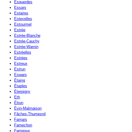
Esquerdes
Essars
Estaires
Estevelles
Estourmel
Estrée
Estrée-Blanche
Estrée-Cauchy
Estrée-Wamin
Estréelles
Estrées
Estreux
Estrun
Eswars
Étaing
Étaples
Éterpigny
Eth
Étrun
Évin-Malmaison
Fâches-Thumesnil
Famars
Famechon
Fampoux