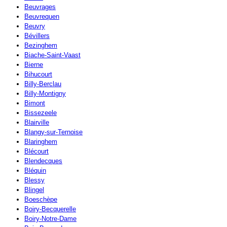
Beuvrages
Beuvrequen
Beuvry
Bévillers
Bezinghem
Biache-Saint-Vaast
Bierne
Bihucourt
Billy-Berclau
Billy-Montigny
Bimont
Bissezeele
Blairville
Blangy-sur-Ternoise
Blaringhem
Blécourt
Blendecques
Bléquin
Blessy
Blingel
Boeschèpe
Boiry-Becquerelle
Boiry-Notre-Dame