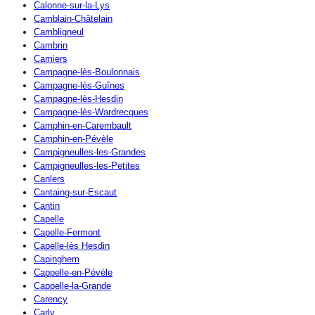
Calonne-sur-la-Lys
Camblain-Châtelain
Cambligneul
Cambrin
Camiers
Campagne-lès-Boulonnais
Campagne-lès-Guînes
Campagne-lès-Hesdin
Campagne-lès-Wardrecques
Camphin-en-Carembault
Camphin-en-Pévèle
Campigneulles-les-Grandes
Campigneulles-les-Petites
Canlers
Cantaing-sur-Escaut
Cantin
Capelle
Capelle-Fermont
Capelle-lès Hesdin
Capinghem
Cappelle-en-Pévèle
Cappelle-la-Grande
Carency
Carly