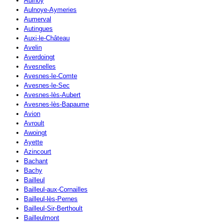
Aulnoy
Aulnoye-Aymeries
Aumerval
Autingues
Auxi-le-Château
Avelin
Averdoingt
Avesnelles
Avesnes-le-Comte
Avesnes-le-Sec
Avesnes-lès-Aubert
Avesnes-lès-Bapaume
Avion
Avroult
Awoingt
Ayette
Azincourt
Bachant
Bachy
Bailleul
Bailleul-aux-Cornailles
Bailleul-lès-Pernes
Bailleul-Sir-Berthoult
Bailleulmont