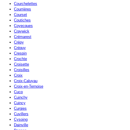
Courchelettes
Courrières
Courset
Coutiches
Coyecques
Craywick
Crémarest
Crépy
Créquy
Crespin
Crochte
Croisette
Croisilles
Croix
Croix-Caluyau
Croix-en-Ternoise
Cucq
Cuinchy
Cuincy
Curgies
Cuvillers
Cysoing
Dainville