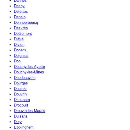
Dannes
Dechy
Delettes
Denain
Dennebroeucq
Desvres
Deûlemont
Diéval
Divion
Dohem
Doignies
Don
Douchy-lès-Ayette
Douchy-les-Mines
Doudeauville
Dourges
Douriez
Douvrin
Drincham
Drocourt
Drouvin-les-Marais
Duisans
Dury
Ebblinghem