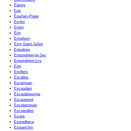
Épinoy
Eps
Équihen-Plage
Erchin
Ergny
Érin
Eringhem
Erny-Saint-Julien
Erquières
Erquinghem-le-Sec
Erquinghem-Lys
Erre
Ervillers
Escalles
Escarmain
Escaudain
Escaudoeuvres
Escautpont
Escobecques
Escoeuilles
Esnes
Esquelbecq
Esquerchin