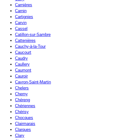
Carnières
Carnin
Cartignies
Carvin
Cassel
Catillon-sur-Sambre
Cattenières
Cauchy-à-la-Tour
Caucourt
Caudry
Caullery
Caumont
Cauroir
Cavron-Saint-Martin
Chelers
Chemy
Chéreng
Chériennes
Chérisy
Chocques
Clairmarais
Clarques
Clary