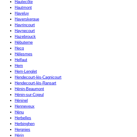
Hautecôte
Hautmont
Haveluy
Haverskerque
Havrincourt
Haynecourt
Hazebrouck
Hébuterne
Hecq
Hélesmes
Helfaut
Hem
Hem-Lenglet
Hendecourt-lès-Cagnicourt
Hendecourt-lès-Ransart
Hénin-Beaumont
Hénin-sur-Cojeul
Héninel
Henneveux
Hénu
Herbelles
Herbinghen
Hergnies
Hérin