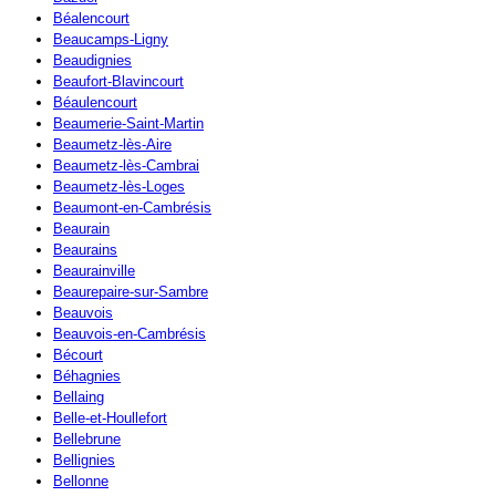
Béalencourt
Beaucamps-Ligny
Beaudignies
Beaufort-Blavincourt
Béaulencourt
Beaumerie-Saint-Martin
Beaumetz-lès-Aire
Beaumetz-lès-Cambrai
Beaumetz-lès-Loges
Beaumont-en-Cambrésis
Beaurain
Beaurains
Beaurainville
Beaurepaire-sur-Sambre
Beauvois
Beauvois-en-Cambrésis
Bécourt
Béhagnies
Bellaing
Belle-et-Houllefort
Bellebrune
Bellignies
Bellonne