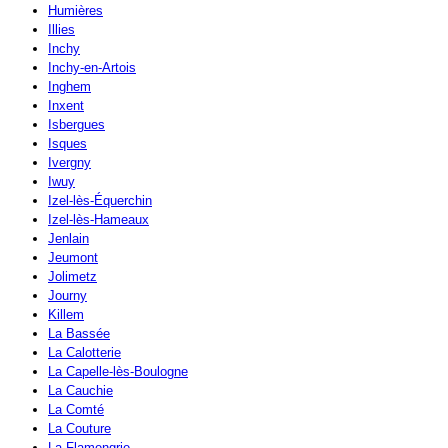
Humières
Illies
Inchy
Inchy-en-Artois
Inghem
Inxent
Isbergues
Isques
Ivergny
Iwuy
Izel-lès-Équerchin
Izel-lès-Hameaux
Jenlain
Jeumont
Jolimetz
Journy
Killem
La Bassée
La Calotterie
La Capelle-lès-Boulogne
La Cauchie
La Comté
La Couture
La Flamengrie