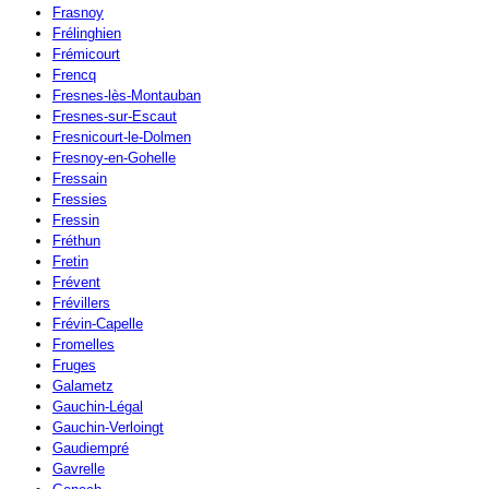
Frasnoy
Frélinghien
Frémicourt
Frencq
Fresnes-lès-Montauban
Fresnes-sur-Escaut
Fresnicourt-le-Dolmen
Fresnoy-en-Gohelle
Fressain
Fressies
Fressin
Fréthun
Fretin
Frévent
Frévillers
Frévin-Capelle
Fromelles
Fruges
Galametz
Gauchin-Légal
Gauchin-Verloingt
Gaudiempré
Gavrelle