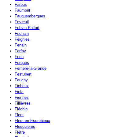
Farbus
Faumont
Fauquembergues
Favreuil
Febvin-Palfart
Féchain
Feignies
Fenain
Ferfay
Férin
Ferques
Ferrière-la-Grande
Festubert
Feuchy
Ficheux
Fiefs
Fiennes
Fillièvres
Fléchin
Flers
Flers-en-Escrebieux
Flesquières
Flêtre