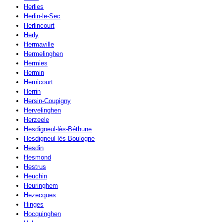
Herlies
Herlin-le-Sec
Herlincourt
Herly
Hermaville
Hermelinghen
Hermies
Hermin
Hernicourt
Herrin
Hersin-Coupigny
Hervelinghen
Herzeele
Hesdigneul-lès-Béthune
Hesdigneul-lès-Boulogne
Hesdin
Hesmond
Hestrus
Heuchin
Heuringhem
Hezecques
Hinges
Hocquinghen