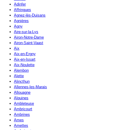
Adinfer
Affringues
Agnez-lès-Duisans
Agnières
Agny
Aire-sur-la-Lys
Airon-Notre-Dame
Airon-Saint-Vaast
Aix
Aix-en-Ergny
Aix-en-Issart
Aix-Noulette
Alembon
Alette
Alincthun
Allennes-les-Marais
Allouagne
Alquines
Ambleteuse
Ambricourt
Ambrines
Ames
Amettes