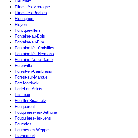
Fleurbaix
Flines-lès-Mortagne
Flines-lès-Raches
Floringhem
Floyon
Foncquevillers
Fontaine-au-Bois
Fontaine-au-Pire
Fontaine-lès-Croisilles
Fontaine-lès-Hermans
Fontaine-Notre-Dame
Forenville
Forest-en-Cambrésis
Forest-sur-Marque
Fort-Mardyck
Fortel-en-Artois
Fosseux
Foufflin-Ricametz
Fouquereuil
Fouquières-lès-Béthune
Fouquières-lès-Lens
Fourmies
Fournes-en-Weppes
Framecourt