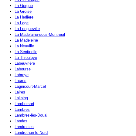
La Gorgue
La Groise
La Herlière
La Loge
La Longueville
La Madelaine-sous-Montreuil
La Madeleine
La Neuville
La Sentinelle
La Thieuloye
Labeuvrière
Labourse
Labroye
Lacres
Lagnicourt-Marcel
Laires
Lallaing
Lambersart
Lambres
Lambres-lès-Douai
Landas
Landrecies
Landrethun-le-Nord