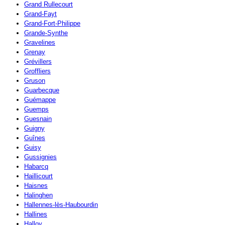
Grand Rullecourt
Grand-Fayt
Grand-Fort-Philippe
Grande-Synthe
Gravelines
Grenay
Grévillers
Groffliers
Gruson
Guarbecque
Guémappe
Guemps
Guesnain
Guigny
Guînes
Guisy
Gussignies
Habarcq
Haillicourt
Haisnes
Halinghen
Hallennes-lès-Haubourdin
Hallines
Halloy