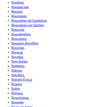
Bourthes
Bousbecque
Bousies
Bousignies
Boussières-en-Cambrésis
Boussières-sur-Sambre
Boussois
Bouvelinghem
Bouvignies
Bouvigny-Boyeffles
Bouvines
Boyaval
Boyelles
Bray-Dunes
Brébières
Brêmes
Brévillers
Bréxent-Énocq
Briastre
Brillon
Brimeux
Brouckerque
Broxeele
Bruay-en-Artois