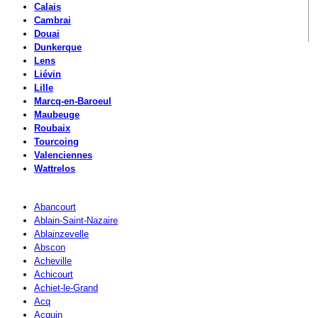
Calais
Cambrai
Douai
Dunkerque
Lens
Liévin
Lille
Marcq-en-Baroeul
Maubeuge
Roubaix
Tourcoing
Valenciennes
Wattrelos
Abancourt
Ablain-Saint-Nazaire
Ablainzevelle
Abscon
Acheville
Achicourt
Achiet-le-Grand
Acq
Acquin