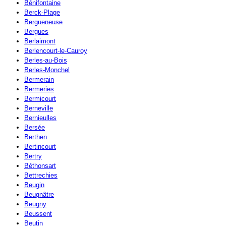
Bénifontaine
Berck-Plage
Bergueneuse
Bergues
Berlaimont
Berlencourt-le-Cauroy
Berles-au-Bois
Berles-Monchel
Bermerain
Bermeries
Bermicourt
Berneville
Bernieulles
Bersée
Berthen
Bertincourt
Bertry
Béthonsart
Bettrechies
Beugin
Beugnâtre
Beugny
Beussent
Beutin