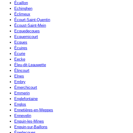
Écaillon
Echinghen
Éclimeux
Écourt-Saint-Quentin
Écoust-Saint-Mein
Ecquedecques
Ecquemicourt
Ecques
Écuires
Écurie
Eecke
Éleu-dit-Leauwette
Élincourt
Elnes
Embry
Émerchicourt
Emmerin
Englefontaine
Englos
Ennetières-en-Weppes
Ennevelin
Enquin-les-Mines
Enquin-sur-Baillons
Éperlecques