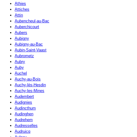
Athies
Attiches
Attin
Aubencheul-au-Bac
Auberchicourt
Aubers
Aubigny
Aubigny-au-Bac
Aubin-Saint-Vaast
Aubrometz
Aubry
Auby
Auchel
Auchy-au-Bois
Auchy-lès-Hesdin
Auchy-les-Mines
Audembert
Audignies
Audincthum
Audinghen
Audrehem
Audresselles
Audruicq