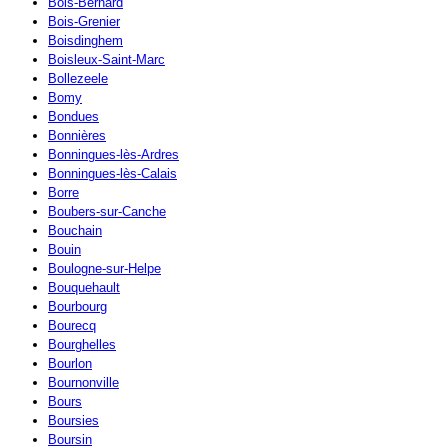
Bois-Bernard
Bois-Grenier
Boisdinghem
Boisleux-Saint-Marc
Bollezeele
Bomy
Bondues
Bonnières
Bonningues-lès-Ardres
Bonningues-lès-Calais
Borre
Boubers-sur-Canche
Bouchain
Bouin
Boulogne-sur-Helpe
Bouquehault
Bourbourg
Bourecq
Bourghelles
Bourlon
Bournonville
Bours
Boursies
Boursin