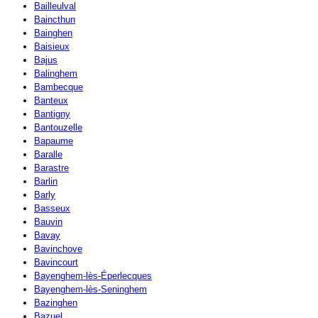
Bailleulval
Baincthun
Bainghen
Baisieux
Bajus
Balinghem
Bambecque
Banteux
Bantigny
Bantouzelle
Bapaume
Baralle
Barastre
Barlin
Barly
Basseux
Bauvin
Bavay
Bavinchove
Bavincourt
Bayenghem-lès-Éperlecques
Bayenghem-lès-Seninghem
Bazinghen
Bazuel