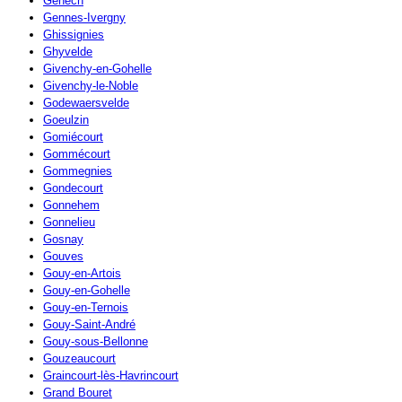
Genech
Gennes-Ivergny
Ghissignies
Ghyvelde
Givenchy-en-Gohelle
Givenchy-le-Noble
Godewaersvelde
Goeulzin
Gomiécourt
Gommécourt
Gommegnies
Gondecourt
Gonnehem
Gonnelieu
Gosnay
Gouves
Gouy-en-Artois
Gouy-en-Gohelle
Gouy-en-Ternois
Gouy-Saint-André
Gouy-sous-Bellonne
Gouzeaucourt
Graincourt-lès-Havrincourt
Grand Bouret