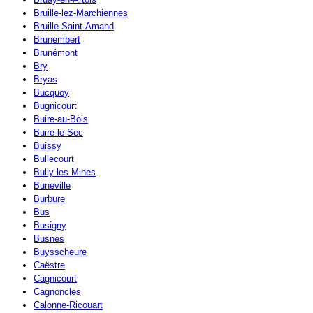
Bruille-lez-Marchiennes
Bruille-Saint-Amand
Brunembert
Brunémont
Bry
Bryas
Bucquoy
Bugnicourt
Buire-au-Bois
Buire-le-Sec
Buissy
Bullecourt
Bully-les-Mines
Buneville
Burbure
Bus
Busigny
Busnes
Buysscheure
Caëstre
Cagnicourt
Cagnoncles
Calonne-Ricouart