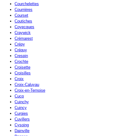
Courchelettes
Courrières
Courset
Coutiches
Coyecques
Craywick
Crémarest
Crépy
Créquy
Crespin
Crochte
Croisette
Croisilles
Croix
Croix-Caluyau
Croix-en-Ternoise
Cucq
Cuinchy
Cuincy
Curgies
Cuvillers
Cysoing
Dainville