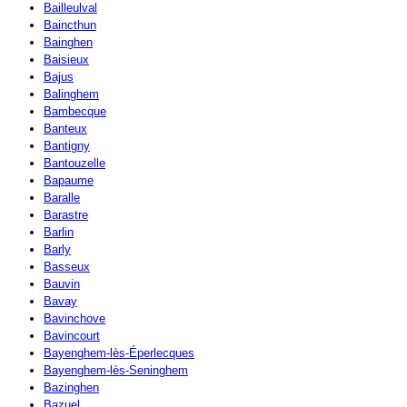
Bailleulval
Baincthun
Bainghen
Baisieux
Bajus
Balinghem
Bambecque
Banteux
Bantigny
Bantouzelle
Bapaume
Baralle
Barastre
Barlin
Barly
Basseux
Bauvin
Bavay
Bavinchove
Bavincourt
Bayenghem-lès-Éperlecques
Bayenghem-lès-Seninghem
Bazinghen
Bazuel