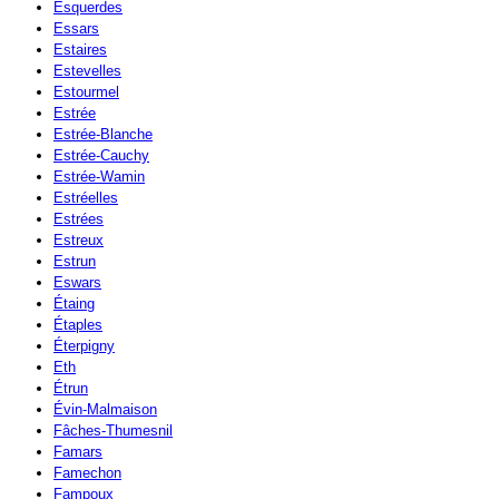
Esquerdes
Essars
Estaires
Estevelles
Estourmel
Estrée
Estrée-Blanche
Estrée-Cauchy
Estrée-Wamin
Estréelles
Estrées
Estreux
Estrun
Eswars
Étaing
Étaples
Éterpigny
Eth
Étrun
Évin-Malmaison
Fâches-Thumesnil
Famars
Famechon
Fampoux