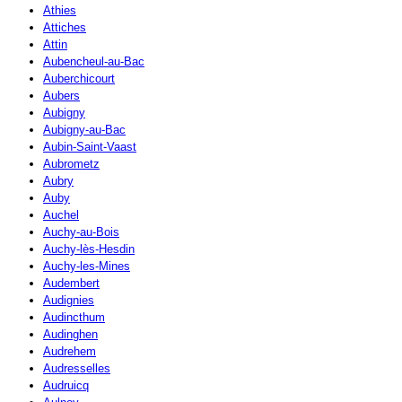
Athies
Attiches
Attin
Aubencheul-au-Bac
Auberchicourt
Aubers
Aubigny
Aubigny-au-Bac
Aubin-Saint-Vaast
Aubrometz
Aubry
Auby
Auchel
Auchy-au-Bois
Auchy-lès-Hesdin
Auchy-les-Mines
Audembert
Audignies
Audincthum
Audinghen
Audrehem
Audresselles
Audruicq