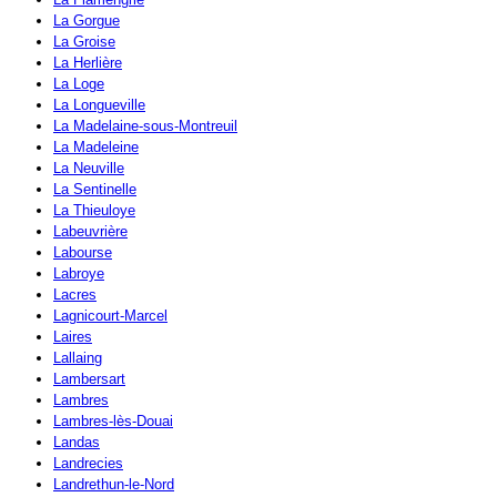
La Gorgue
La Groise
La Herlière
La Loge
La Longueville
La Madelaine-sous-Montreuil
La Madeleine
La Neuville
La Sentinelle
La Thieuloye
Labeuvrière
Labourse
Labroye
Lacres
Lagnicourt-Marcel
Laires
Lallaing
Lambersart
Lambres
Lambres-lès-Douai
Landas
Landrecies
Landrethun-le-Nord