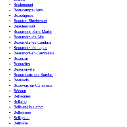
Béalencourt
Beaucamps-Ligny
Beaudignies
Beaufort-Blavincourt
Béaulencourt
Beaumerie-Saint-Martin
Beaumetz-lès-Aire
Beaumetz-lès-Cambrai
Beaumetz-lès-Loges
Beaumont-en-Cambrésis
Beaurain
Beaurains
Beaurainville
Beaurepaire-sur-Sambre
Beauvois
Beauvois-en-Cambrésis
Bécourt
Béhagnies
Bellaing
Belle-et-Houllefort
Bellebrune
Bellignies
Bellonne