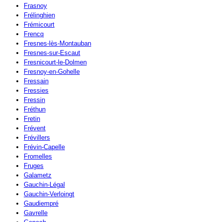
Frasnoy
Frélinghien
Frémicourt
Frencq
Fresnes-lès-Montauban
Fresnes-sur-Escaut
Fresnicourt-le-Dolmen
Fresnoy-en-Gohelle
Fressain
Fressies
Fressin
Fréthun
Fretin
Frévent
Frévillers
Frévin-Capelle
Fromelles
Fruges
Galametz
Gauchin-Légal
Gauchin-Verloingt
Gaudiempré
Gavrelle