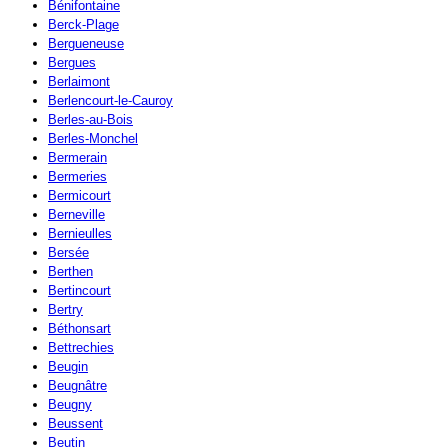
Bénifontaine
Berck-Plage
Bergueneuse
Bergues
Berlaimont
Berlencourt-le-Cauroy
Berles-au-Bois
Berles-Monchel
Bermerain
Bermeries
Bermicourt
Berneville
Bernieulles
Bersée
Berthen
Bertincourt
Bertry
Béthonsart
Bettrechies
Beugin
Beugnâtre
Beugny
Beussent
Beutin