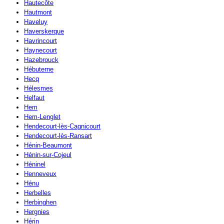
Hautecôte
Hautmont
Haveluy
Haverskerque
Havrincourt
Haynecourt
Hazebrouck
Hébuterne
Hecq
Hélesmes
Helfaut
Hem
Hem-Lenglet
Hendecourt-lès-Cagnicourt
Hendecourt-lès-Ransart
Hénin-Beaumont
Hénin-sur-Cojeul
Héninel
Henneveux
Hénu
Herbelles
Herbinghen
Hergnies
Hérin