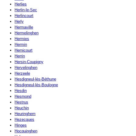
Herlies
Herlin-le-Sec
Herlincourt
Herly
Hermaville
Hermelinghen
Hermies
Hermin
Hernicourt
Herrin
Hersin-Coupigny
Hervelinghen
Herzeele
Hesdigneul-lès-Béthune
Hesdigneul-lès-Boulogne
Hesdin
Hesmond
Hestrus
Heuchin
Heuringhem
Hezecques
Hinges
Hocquinghen