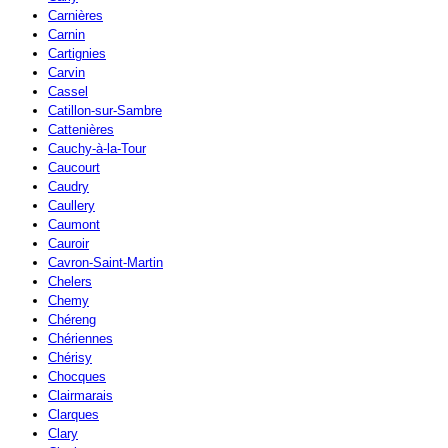
Carnières
Carnin
Cartignies
Carvin
Cassel
Catillon-sur-Sambre
Cattenières
Cauchy-à-la-Tour
Caucourt
Caudry
Caullery
Caumont
Cauroir
Cavron-Saint-Martin
Chelers
Chemy
Chéreng
Chériennes
Chérisy
Chocques
Clairmarais
Clarques
Clary