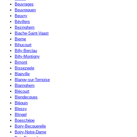
Beuvrages
Beuvrequen
Beuvry
Bévillers
Bezinghem
Biache-Saint-Vaast
Bierne
Bihucourt
Billy-Berclau
Billy-Montigny
Bimont
Bissezeele
Blairville
Blangy-sur-Ternoise
Blaringhem
Blécourt
Blendecques
Bléquin
Blessy
Blingel
Boeschèpe
Boiry-Becquerelle
Boiry-Notre-Dame