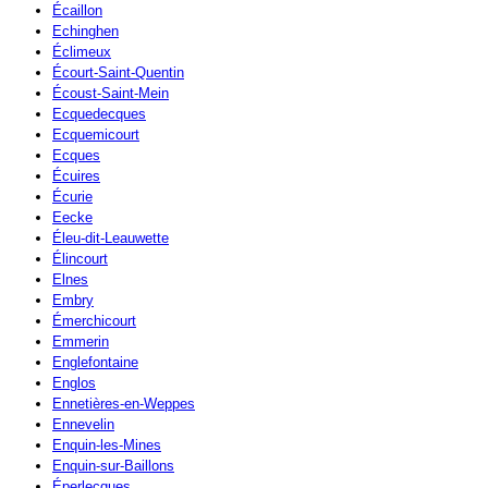
Écaillon
Echinghen
Éclimeux
Écourt-Saint-Quentin
Écoust-Saint-Mein
Ecquedecques
Ecquemicourt
Ecques
Écuires
Écurie
Eecke
Éleu-dit-Leauwette
Élincourt
Elnes
Embry
Émerchicourt
Emmerin
Englefontaine
Englos
Ennetières-en-Weppes
Ennevelin
Enquin-les-Mines
Enquin-sur-Baillons
Éperlecques