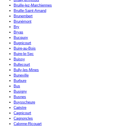
Bruille-lez-Marchiennes
Bruille-Saint-Amand
Brunembert
Brunémont
Bry
Bryas
Bucquoy
Bugnicourt
Buire-au-Bois
Buire-le-Sec
Buissy
Bullecourt
Bully-les-Mines
Buneville
Burbure
Bus
Busigny
Busnes
Buysscheure
Caëstre
Cagnicourt
Cagnoncles
Calonne-Ricouart