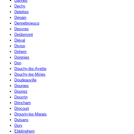
Dannes
Dechy
Delettes
Denain
Dennebroeucq
Desvres
Deûlemont
Diéval
Divion
Dohem
Doignies
Don
Douchy-lès-Ayette
Douchy-les-Mines
Doudeauville
Dourges
Douriez
Douvrin
Drincham
Drocourt
Drouvin-les-Marais
Duisans
Dury
Ebblinghem