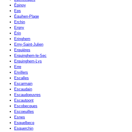
Épinoy
Eps
Équihen-Plage
Erchin
Ergny
Érin
Eringhem
Erny-Saint-Julien
Erquières
Erquinghem-le-Sec
Erquinghem-Lys
Erre
Ervillers
Escalles
Escarmain
Escaudain
Escaudoeuvres
Escautpont
Escobecques
Escoeuilles
Esnes
Esquelbecq
Esquerchin