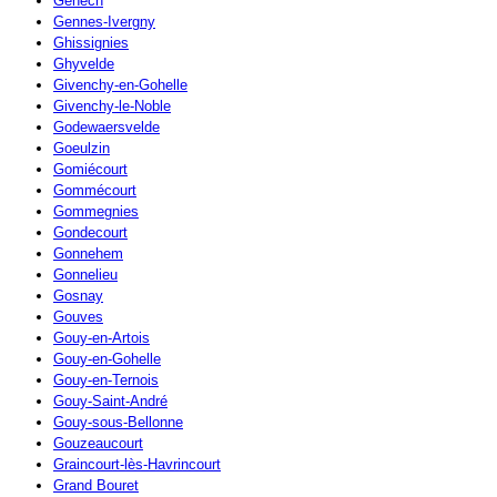
Genech
Gennes-Ivergny
Ghissignies
Ghyvelde
Givenchy-en-Gohelle
Givenchy-le-Noble
Godewaersvelde
Goeulzin
Gomiécourt
Gommécourt
Gommegnies
Gondecourt
Gonnehem
Gonnelieu
Gosnay
Gouves
Gouy-en-Artois
Gouy-en-Gohelle
Gouy-en-Ternois
Gouy-Saint-André
Gouy-sous-Bellonne
Gouzeaucourt
Graincourt-lès-Havrincourt
Grand Bouret