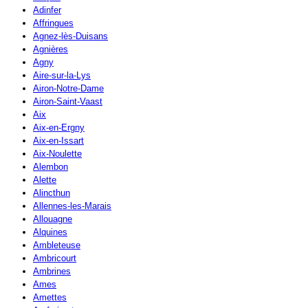
Adinfer
Affringues
Agnez-lès-Duisans
Agnières
Agny
Aire-sur-la-Lys
Airon-Notre-Dame
Airon-Saint-Vaast
Aix
Aix-en-Ergny
Aix-en-Issart
Aix-Noulette
Alembon
Alette
Alincthun
Allennes-les-Marais
Allouagne
Alquines
Ambleteuse
Ambricourt
Ambrines
Ames
Amettes