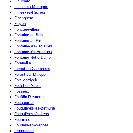
Fleurbaix
Flines-lès-Mortagne
Flines-lès-Raches
Floringhem
Floyon
Foncquevillers
Fontaine-au-Bois
Fontaine-au-Pire
Fontaine-lès-Croisilles
Fontaine-lès-Hermans
Fontaine-Notre-Dame
Forenville
Forest-en-Cambrésis
Forest-sur-Marque
Fort-Mardyck
Fortel-en-Artois
Fosseux
Foufflin-Ricametz
Fouquereuil
Fouquières-lès-Béthune
Fouquières-lès-Lens
Fourmies
Fournes-en-Weppes
Framecourt