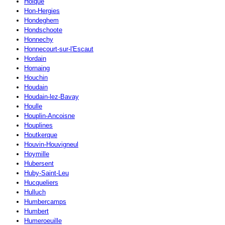
Holque
Hon-Hergies
Hondeghem
Hondschoote
Honnechy
Honnecourt-sur-l'Escaut
Hordain
Hornaing
Houchin
Houdain
Houdain-lez-Bavay
Houlle
Houplin-Ancoisne
Houplines
Houtkerque
Houvin-Houvigneul
Hoymille
Hubersent
Huby-Saint-Leu
Hucqueliers
Hulluch
Humbercamps
Humbert
Humeroeuille