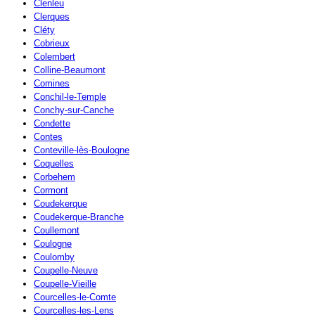
Clenleu
Clerques
Cléty
Cobrieux
Colembert
Colline-Beaumont
Comines
Conchil-le-Temple
Conchy-sur-Canche
Condette
Contes
Conteville-lès-Boulogne
Coquelles
Corbehem
Cormont
Coudekerque
Coudekerque-Branche
Coullemont
Coulogne
Coulomby
Coupelle-Neuve
Coupelle-Vieille
Courcelles-le-Comte
Courcelles-les-Lens