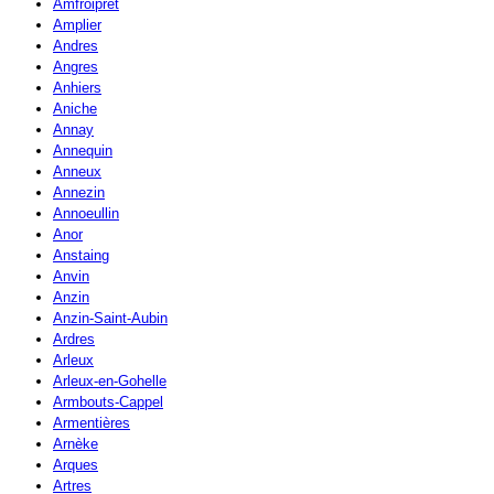
Amfroipret
Amplier
Andres
Angres
Anhiers
Aniche
Annay
Annequin
Anneux
Annezin
Annoeullin
Anor
Anstaing
Anvin
Anzin
Anzin-Saint-Aubin
Ardres
Arleux
Arleux-en-Gohelle
Armbouts-Cappel
Armentières
Arnèke
Arques
Artres