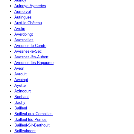
Aulnoy
Aulnoye-Aymeries
Aumerval
Autingues
Auxi-le-Château
Avelin
Averdoingt
Avesnelles
Avesnes-le-Comte
Avesnes-le-Sec
Avesnes-lès-Aubert
Avesnes-lès-Bapaume
Avion
Avroult
Awoingt
Ayette
Azincourt
Bachant
Bachy
Bailleul
Bailleul-aux-Cornailles
Bailleul-lès-Pernes
Bailleul-Sir-Berthoult
Bailleulmont