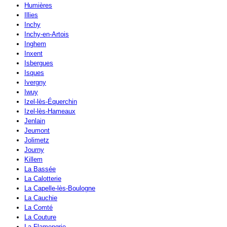
Humières
Illies
Inchy
Inchy-en-Artois
Inghem
Inxent
Isbergues
Isques
Ivergny
Iwuy
Izel-lès-Équerchin
Izel-lès-Hameaux
Jenlain
Jeumont
Jolimetz
Journy
Killem
La Bassée
La Calotterie
La Capelle-lès-Boulogne
La Cauchie
La Comté
La Couture
La Flamengrie