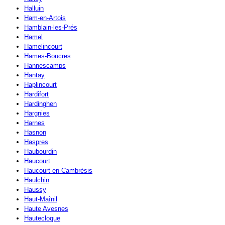
Halluin
Ham-en-Artois
Hamblain-les-Prés
Hamel
Hamelincourt
Hames-Boucres
Hannescamps
Hantay
Haplincourt
Hardifort
Hardinghen
Hargnies
Harnes
Hasnon
Haspres
Haubourdin
Haucourt
Haucourt-en-Cambrésis
Haulchin
Haussy
Haut-Maînil
Haute Avesnes
Hautecloque