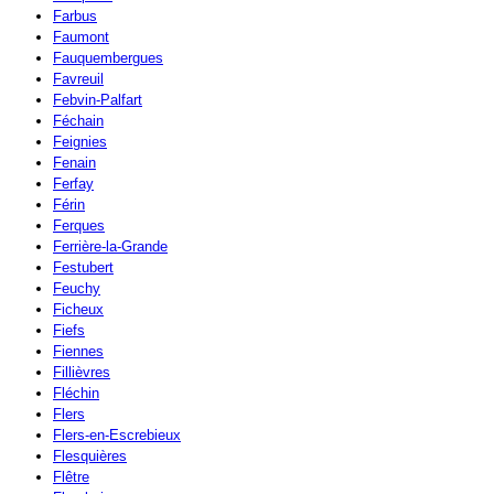
Farbus
Faumont
Fauquembergues
Favreuil
Febvin-Palfart
Féchain
Feignies
Fenain
Ferfay
Férin
Ferques
Ferrière-la-Grande
Festubert
Feuchy
Ficheux
Fiefs
Fiennes
Fillièvres
Fléchin
Flers
Flers-en-Escrebieux
Flesquières
Flêtre