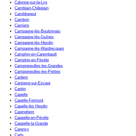
Calonne-sur-la-Lys
Camblain-Châtelain
Cambligneul
Cambrin
Camiers
Campagne-lès-Boulonnais
Campagne-lès-Guînes
Campagne-lès-Hesdin
Campagne-lès-Wardrecques
Camphin-en-Carembault
Camphin-en-Pévèle
Campigneulles-les-Grandes
Campigneulles-les-Petites
Canlers
Cantaing-sur-Escaut
Cantin
Capelle
Capelle-Fermont
Capelle-lès Hesdin
Capinghem
Cappelle-en-Pévèle
Cappelle-la-Grande
Carency
Carly