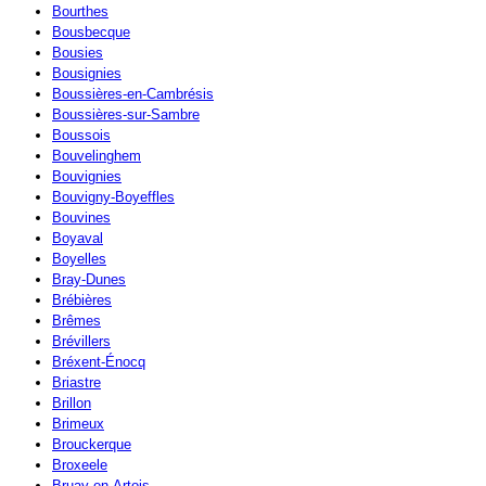
Bourthes
Bousbecque
Bousies
Bousignies
Boussières-en-Cambrésis
Boussières-sur-Sambre
Boussois
Bouvelinghem
Bouvignies
Bouvigny-Boyeffles
Bouvines
Boyaval
Boyelles
Bray-Dunes
Brébières
Brêmes
Brévillers
Bréxent-Énocq
Briastre
Brillon
Brimeux
Brouckerque
Broxeele
Bruay-en-Artois