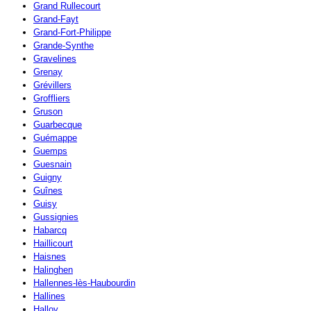
Grand Rullecourt
Grand-Fayt
Grand-Fort-Philippe
Grande-Synthe
Gravelines
Grenay
Grévillers
Groffliers
Gruson
Guarbecque
Guémappe
Guemps
Guesnain
Guigny
Guînes
Guisy
Gussignies
Habarcq
Haillicourt
Haisnes
Halinghen
Hallennes-lès-Haubourdin
Hallines
Halloy