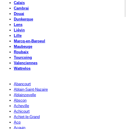
Calais
Cambrai
Douai
Dunkerque
Lens
Liévin
Lille
Marcq-en-Baroeul
Maubeuge
Roubaix
Tourcoing
Valenciennes
Wattrelos
Abancourt
Ablain-Saint-Nazaire
Ablainzevelle
Abscon
Acheville
Achicourt
Achiet-le-Grand
Acq
Acquin