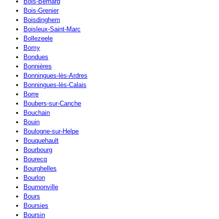
Bois-Bernard
Bois-Grenier
Boisdinghem
Boisleux-Saint-Marc
Bollezeele
Bomy
Bondues
Bonnières
Bonningues-lès-Ardres
Bonningues-lès-Calais
Borre
Boubers-sur-Canche
Bouchain
Bouin
Boulogne-sur-Helpe
Bouquehault
Bourbourg
Bourecq
Bourghelles
Bourlon
Bournonville
Bours
Boursies
Boursin