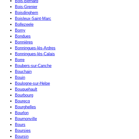
Bois-Bernard
Bois-Grenier
Boisdinghem
Boisleux-Saint-Marc
Bollezeele
Bomy
Bondues
Bonnières
Bonningues-lès-Ardres
Bonningues-lès-Calais
Borre
Boubers-sur-Canche
Bouchain
Bouin
Boulogne-sur-Helpe
Bouquehault
Bourbourg
Bourecq
Bourghelles
Bourlon
Bournonville
Bours
Boursies
Boursin