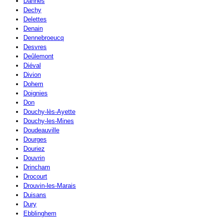
Dannes
Dechy
Delettes
Denain
Dennebroeucq
Desvres
Deûlemont
Diéval
Divion
Dohem
Doignies
Don
Douchy-lès-Ayette
Douchy-les-Mines
Doudeauville
Dourges
Douriez
Douvrin
Drincham
Drocourt
Drouvin-les-Marais
Duisans
Dury
Ebblinghem