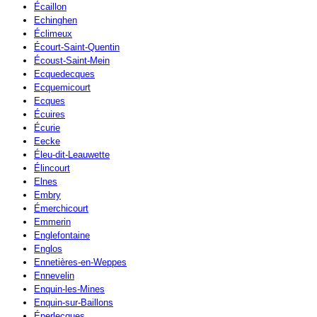
Écaillon
Echinghen
Éclimeux
Écourt-Saint-Quentin
Écoust-Saint-Mein
Ecquedecques
Ecquemicourt
Ecques
Écuires
Écurie
Eecke
Éleu-dit-Leauwette
Élincourt
Elnes
Embry
Émerchicourt
Emmerin
Englefontaine
Englos
Ennetières-en-Weppes
Ennevelin
Enquin-les-Mines
Enquin-sur-Baillons
Éperlecques