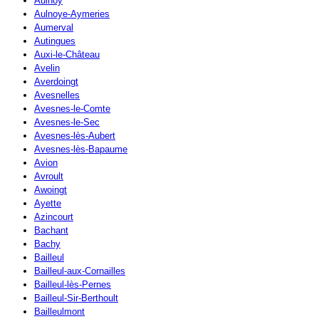
Aulnoy
Aulnoye-Aymeries
Aumerval
Autingues
Auxi-le-Château
Avelin
Averdoingt
Avesnelles
Avesnes-le-Comte
Avesnes-le-Sec
Avesnes-lès-Aubert
Avesnes-lès-Bapaume
Avion
Avroult
Awoingt
Ayette
Azincourt
Bachant
Bachy
Bailleul
Bailleul-aux-Cornailles
Bailleul-lès-Pernes
Bailleul-Sir-Berthoult
Bailleulmont