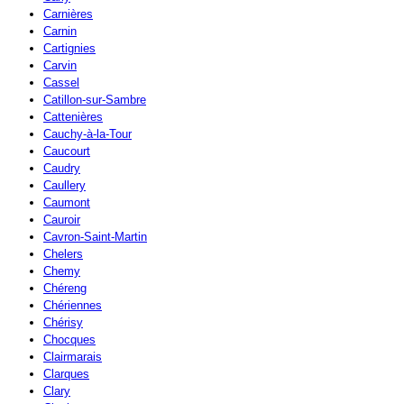
Carnières
Carnin
Cartignies
Carvin
Cassel
Catillon-sur-Sambre
Cattenières
Cauchy-à-la-Tour
Caucourt
Caudry
Caullery
Caumont
Cauroir
Cavron-Saint-Martin
Chelers
Chemy
Chéreng
Chériennes
Chérisy
Chocques
Clairmarais
Clarques
Clary