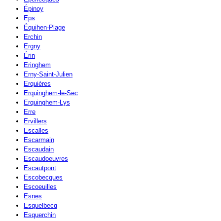
Épinoy
Eps
Équihen-Plage
Erchin
Ergny
Érin
Eringhem
Erny-Saint-Julien
Erquières
Erquinghem-le-Sec
Erquinghem-Lys
Erre
Ervillers
Escalles
Escarmain
Escaudain
Escaudoeuvres
Escautpont
Escobecques
Escoeuilles
Esnes
Esquelbecq
Esquerchin