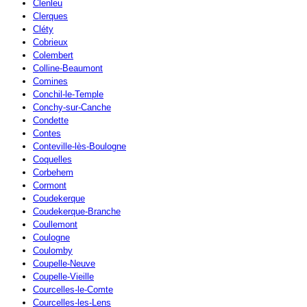
Clenleu
Clerques
Cléty
Cobrieux
Colembert
Colline-Beaumont
Comines
Conchil-le-Temple
Conchy-sur-Canche
Condette
Contes
Conteville-lès-Boulogne
Coquelles
Corbehem
Cormont
Coudekerque
Coudekerque-Branche
Coullemont
Coulogne
Coulomby
Coupelle-Neuve
Coupelle-Vieille
Courcelles-le-Comte
Courcelles-les-Lens