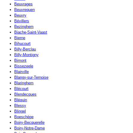
Beuvrages
Beuvrequen
Beuvry
Bévillers
Bezinghem
Biache-Saint-Vaast
Bierne
Bihucourt
Billy-Berclau
Billy-Montigny
Bimont
Bissezeele
Blairville
Blangy-sur-Ternoise
Blaringhem
Blécourt
Blendecques
Bléquin
Blessy
Blingel
Boeschèpe
Boiry-Becquerelle
Boiry-Notre-Dame