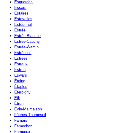
Esquerdes
Essars
Estaires
Estevelles
Estourmel
Estrée
Estrée-Blanche
Estrée-Cauchy
Estrée-Wamin
Estréelles
Estrées
Estreux
Estrun
Eswars
Étaing
Étaples
Éterpigny
Eth
Étrun
Évin-Malmaison
Fâches-Thumesnil
Famars
Famechon
Fampoux