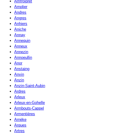
Amfroipret
Amplier
Andres
Angres
Anhiers
Aniche
Annay
Annequin
Anneux
Annezin
Annoeullin
Anor
Anstaing
Anvin
Anzin
Anzin-Saint-Aubin
Ardres
Arleux
Arleux-en-Gohelle
Armbouts-Cappel
Armentières
Arnèke
Arques
Artres