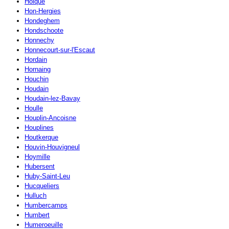
Holque
Hon-Hergies
Hondeghem
Hondschoote
Honnechy
Honnecourt-sur-l'Escaut
Hordain
Hornaing
Houchin
Houdain
Houdain-lez-Bavay
Houlle
Houplin-Ancoisne
Houplines
Houtkerque
Houvin-Houvigneul
Hoymille
Hubersent
Huby-Saint-Leu
Hucqueliers
Hulluch
Humbercamps
Humbert
Humeroeuille