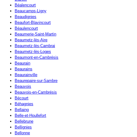
Béalencourt
Beaucamps-Ligny
Beaudignies
Beaufort-Blavincourt
Béaulencourt
Beaumerie-Saint-Martin
Beaumetz-lès-Aire
Beaumetz-lès-Cambrai
Beaumetz-lès-Loges
Beaumont-en-Cambrésis
Beaurain
Beaurains
Beaurainville
Beaurepaire-sur-Sambre
Beauvois
Beauvois-en-Cambrésis
Bécourt
Béhagnies
Bellaing
Belle-et-Houllefort
Bellebrune
Bellignies
Bellonne