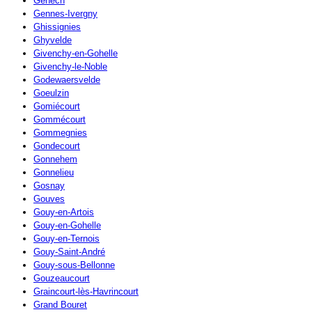
Genech
Gennes-Ivergny
Ghissignies
Ghyvelde
Givenchy-en-Gohelle
Givenchy-le-Noble
Godewaersvelde
Goeulzin
Gomiécourt
Gommécourt
Gommegnies
Gondecourt
Gonnehem
Gonnelieu
Gosnay
Gouves
Gouy-en-Artois
Gouy-en-Gohelle
Gouy-en-Ternois
Gouy-Saint-André
Gouy-sous-Bellonne
Gouzeaucourt
Graincourt-lès-Havrincourt
Grand Bouret