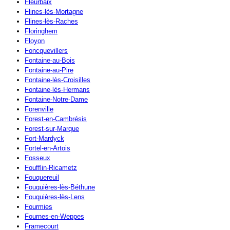
Fleurbaix
Flines-lès-Mortagne
Flines-lès-Raches
Floringhem
Floyon
Foncquevillers
Fontaine-au-Bois
Fontaine-au-Pire
Fontaine-lès-Croisilles
Fontaine-lès-Hermans
Fontaine-Notre-Dame
Forenville
Forest-en-Cambrésis
Forest-sur-Marque
Fort-Mardyck
Fortel-en-Artois
Fosseux
Foufflin-Ricametz
Fouquereuil
Fouquières-lès-Béthune
Fouquières-lès-Lens
Fourmies
Fournes-en-Weppes
Framecourt