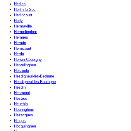
Herlies
Herlin-le-Sec
Herlincourt
Herly
Hermaville
Hermelinghen
Hermies
Hermin
Hernicourt
Herrin
Hersin-Coupigny
Hervelinghen
Herzeele
Hesdigneul-lès-Béthune
Hesdigneul-lès-Boulogne
Hesdin
Hesmond
Hestrus
Heuchin
Heuringhem
Hezecques
Hinges
Hocquinghen