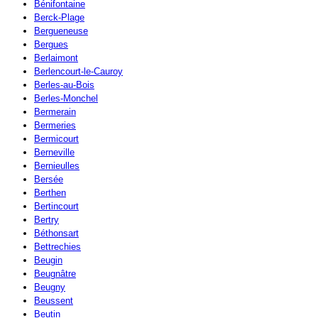
Bénifontaine
Berck-Plage
Bergueneuse
Bergues
Berlaimont
Berlencourt-le-Cauroy
Berles-au-Bois
Berles-Monchel
Bermerain
Bermeries
Bermicourt
Berneville
Bernieulles
Bersée
Berthen
Bertincourt
Bertry
Béthonsart
Bettrechies
Beugin
Beugnâtre
Beugny
Beussent
Beutin