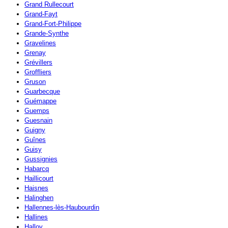
Grand Rullecourt
Grand-Fayt
Grand-Fort-Philippe
Grande-Synthe
Gravelines
Grenay
Grévillers
Groffliers
Gruson
Guarbecque
Guémappe
Guemps
Guesnain
Guigny
Guînes
Guisy
Gussignies
Habarcq
Haillicourt
Haisnes
Halinghen
Hallennes-lès-Haubourdin
Hallines
Halloy