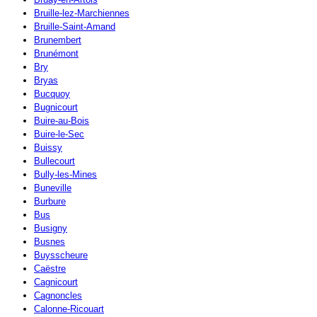
Bruille-lez-Marchiennes
Bruille-Saint-Amand
Brunembert
Brunémont
Bry
Bryas
Bucquoy
Bugnicourt
Buire-au-Bois
Buire-le-Sec
Buissy
Bullecourt
Bully-les-Mines
Buneville
Burbure
Bus
Busigny
Busnes
Buysscheure
Caëstre
Cagnicourt
Cagnoncles
Calonne-Ricouart