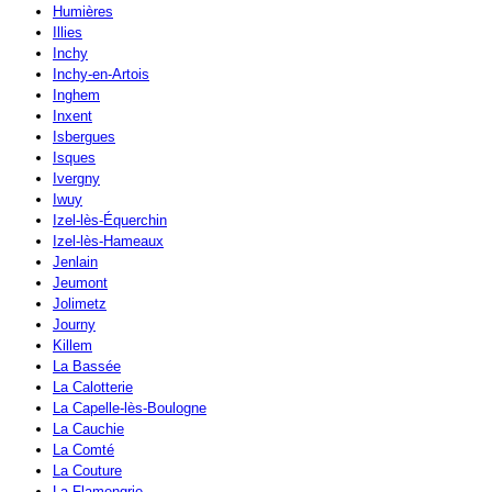
Humières
Illies
Inchy
Inchy-en-Artois
Inghem
Inxent
Isbergues
Isques
Ivergny
Iwuy
Izel-lès-Équerchin
Izel-lès-Hameaux
Jenlain
Jeumont
Jolimetz
Journy
Killem
La Bassée
La Calotterie
La Capelle-lès-Boulogne
La Cauchie
La Comté
La Couture
La Flamengrie