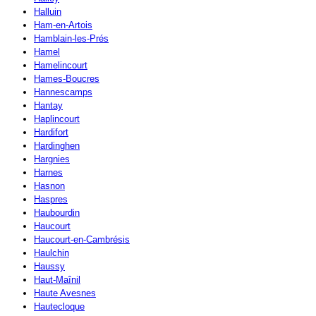
Halluin
Ham-en-Artois
Hamblain-les-Prés
Hamel
Hamelincourt
Hames-Boucres
Hannescamps
Hantay
Haplincourt
Hardifort
Hardinghen
Hargnies
Harnes
Hasnon
Haspres
Haubourdin
Haucourt
Haucourt-en-Cambrésis
Haulchin
Haussy
Haut-Maînil
Haute Avesnes
Hautecloque