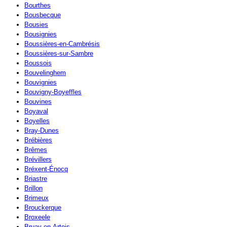
Bourthes
Bousbecque
Bousies
Bousignies
Boussières-en-Cambrésis
Boussières-sur-Sambre
Boussois
Bouvelinghem
Bouvignies
Bouvigny-Boyeffles
Bouvines
Boyaval
Boyelles
Bray-Dunes
Brébières
Brêmes
Brévillers
Bréxent-Énocq
Briastre
Brillon
Brimeux
Brouckerque
Broxeele
Bruay-en-Artois