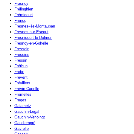
Frasnoy
Frélinghien
Frémicourt
Frencq
Fresnes-lès-Montauban
Fresnes-sur-Escaut
Fresnicourt-le-Dolmen
Fresnoy-en-Gohelle
Fressain
Fressies
Fressin
Fréthun
Fretin
Frévent
Frévillers
Frévin-Capelle
Fromelles
Fruges
Galametz
Gauchin-Légal
Gauchin-Verloingt
Gaudiempré
Gavrelle