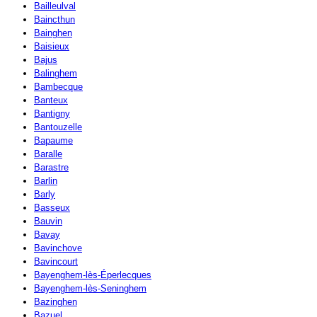
Bailleulval
Baincthun
Bainghen
Baisieux
Bajus
Balinghem
Bambecque
Banteux
Bantigny
Bantouzelle
Bapaume
Baralle
Barastre
Barlin
Barly
Basseux
Bauvin
Bavay
Bavinchove
Bavincourt
Bayenghem-lès-Éperlecques
Bayenghem-lès-Seninghem
Bazinghen
Bazuel