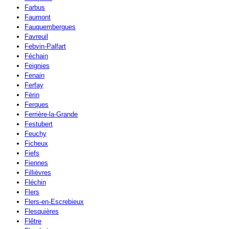
Farbus
Faumont
Fauquembergues
Favreuil
Febvin-Palfart
Féchain
Feignies
Fenain
Ferfay
Férin
Ferques
Ferrière-la-Grande
Festubert
Feuchy
Ficheux
Fiefs
Fiennes
Fillièvres
Fléchin
Flers
Flers-en-Escrebieux
Flesquières
Flêtre