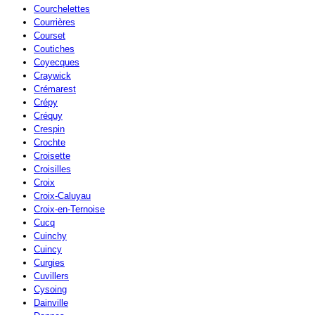
Courchelettes
Courrières
Courset
Coutiches
Coyecques
Craywick
Crémarest
Crépy
Créquy
Crespin
Crochte
Croisette
Croisilles
Croix
Croix-Caluyau
Croix-en-Ternoise
Cucq
Cuinchy
Cuincy
Curgies
Cuvillers
Cysoing
Dainville