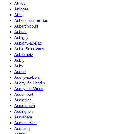
Athies
Attiches
Attin
Aubencheul-au-Bac
Auberchicourt
Aubers
Aubigny
Aubigny-au-Bac
Aubin-Saint-Vaast
Aubrometz
Aubry
Auby
Auchel
Auchy-au-Bois
Auchy-lès-Hesdin
Auchy-les-Mines
Audembert
Audignies
Audincthum
Audinghen
Audrehem
Audresselles
Audruicq