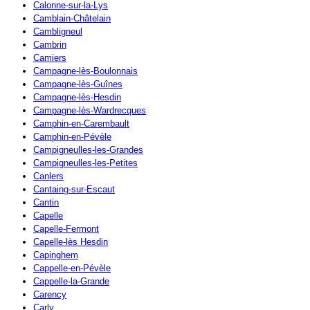
Calonne-sur-la-Lys
Camblain-Châtelain
Cambligneul
Cambrin
Camiers
Campagne-lès-Boulonnais
Campagne-lès-Guînes
Campagne-lès-Hesdin
Campagne-lès-Wardrecques
Camphin-en-Carembault
Camphin-en-Pévèle
Campigneulles-les-Grandes
Campigneulles-les-Petites
Canlers
Cantaing-sur-Escaut
Cantin
Capelle
Capelle-Fermont
Capelle-lès Hesdin
Capinghem
Cappelle-en-Pévèle
Cappelle-la-Grande
Carency
Carly