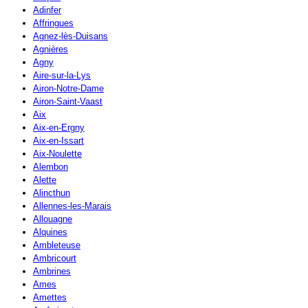
Adinfer
Affringues
Agnez-lès-Duisans
Agnières
Agny
Aire-sur-la-Lys
Airon-Notre-Dame
Airon-Saint-Vaast
Aix
Aix-en-Ergny
Aix-en-Issart
Aix-Noulette
Alembon
Alette
Alincthun
Allennes-les-Marais
Allouagne
Alquines
Ambleteuse
Ambricourt
Ambrines
Ames
Amettes