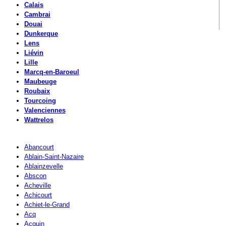
Calais
Cambrai
Douai
Dunkerque
Lens
Liévin
Lille
Marcq-en-Baroeul
Maubeuge
Roubaix
Tourcoing
Valenciennes
Wattrelos
Abancourt
Ablain-Saint-Nazaire
Ablainzevelle
Abscon
Acheville
Achicourt
Achiet-le-Grand
Acq
Acquin