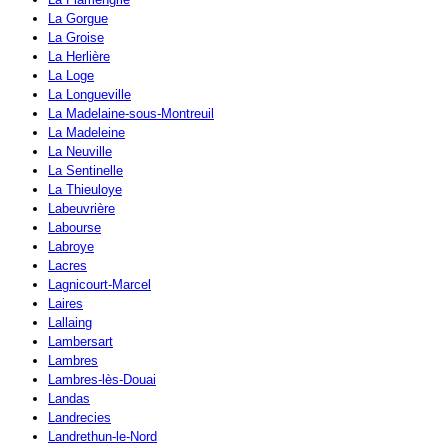
La Gorgue
La Groise
La Herlière
La Loge
La Longueville
La Madelaine-sous-Montreuil
La Madeleine
La Neuville
La Sentinelle
La Thieuloye
Labeuvrière
Labourse
Labroye
Lacres
Lagnicourt-Marcel
Laires
Lallaing
Lambersart
Lambres
Lambres-lès-Douai
Landas
Landrecies
Landrethun-le-Nord