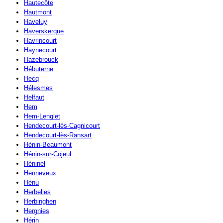
Hautecôte
Hautmont
Haveluy
Haverskerque
Havrincourt
Haynecourt
Hazebrouck
Hébuterne
Hecq
Hélesmes
Helfaut
Hem
Hem-Lenglet
Hendecourt-lès-Cagnicourt
Hendecourt-lès-Ransart
Hénin-Beaumont
Hénin-sur-Cojeul
Héninel
Henneveux
Hénu
Herbelles
Herbinghen
Hergnies
Hérin