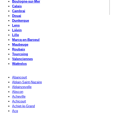
Boulogne-sur-Mer
Calais
Cambrai
Douai
Dunkerque
Lens
Liévin
Lille
Marcq-en-Baroeul
Maubeuge
Roubaix
Tourcoing
Valenciennes
Wattrelos
Abancourt
Ablain-Saint-Nazaire
Ablainzevelle
Abscon
Acheville
Achicourt
Achiet-le-Grand
Acq