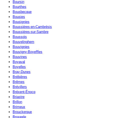
Boursin
Bourthes
Bousbecque
Bousies
Bousignies
Boussières-en-Cambrésis
Boussières-sur-Sambre
Boussois
Bouvelinghem
Bouvignies
Bouvigny-Boyeffles
Bouvines
Boyaval
Boyelles
Bray-Dunes
Brébières
Brêmes
Brévillers
Bréxent-Énocq
Briastre
Brillon
Brimeux
Brouckerque
Broxeele