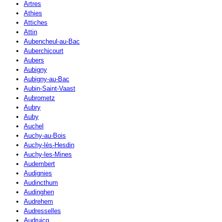
Artres
Athies
Attiches
Attin
Aubencheul-au-Bac
Auberchicourt
Aubers
Aubigny
Aubigny-au-Bac
Aubin-Saint-Vaast
Aubrometz
Aubry
Auby
Auchel
Auchy-au-Bois
Auchy-lès-Hesdin
Auchy-les-Mines
Audembert
Audignies
Audincthum
Audinghen
Audrehem
Audresselles
Audruicq