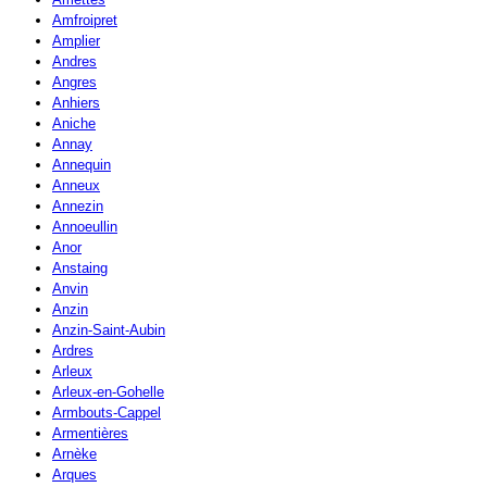
Amfroipret
Amplier
Andres
Angres
Anhiers
Aniche
Annay
Annequin
Anneux
Annezin
Annoeullin
Anor
Anstaing
Anvin
Anzin
Anzin-Saint-Aubin
Ardres
Arleux
Arleux-en-Gohelle
Armbouts-Cappel
Armentières
Arnèke
Arques