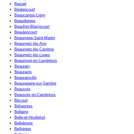
Bazuel
Béalencourt
Beaucamps-Ligny
Beaudignies
Beaufort-Blavincourt
Béaulencourt
Beaumerie-Saint-Martin
Beaumetz-lès-Aire
Beaumetz-lès-Cambrai
Beaumetz-lès-Loges
Beaumont-en-Cambrésis
Beaurain
Beaurains
Beaurainville
Beaurepaire-sur-Sambre
Beauvois
Beauvois-en-Cambrésis
Bécourt
Béhagnies
Bellaing
Belle-et-Houllefort
Bellebrune
Bellignies