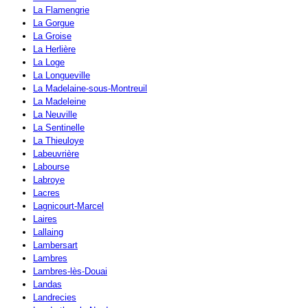
La Flamengrie
La Gorgue
La Groise
La Herlière
La Loge
La Longueville
La Madelaine-sous-Montreuil
La Madeleine
La Neuville
La Sentinelle
La Thieuloye
Labeuvrière
Labourse
Labroye
Lacres
Lagnicourt-Marcel
Laires
Lallaing
Lambersart
Lambres
Lambres-lès-Douai
Landas
Landrecies