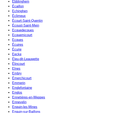
Ebblinghem
Écaillon
Echinghen
Éclimeux
Écourt-Saint-Quentin
Écoust-Saint-Mein
Ecquedecques
Ecquemicourt
Ecques
Écuires
Écurie
Eecke
Éleu-dit-Leauwette
Élincourt
Elnes
Embry
Émerchicourt
Emmerin
Englefontaine
Englos
Ennetières-en-Weppes
Ennevelin
Enquin-les-Mines
Enquin-sur-Baillons