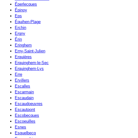
Éperlecques
Épinoy
Eps
Équihen-Plage
Erchin
Ergny
Érin
Eringhem
Erny-Saint-Julien
Erquières
Erquinghem-le-Sec
Erquinghem-Lys
Erre
Ervillers
Escalles
Escarmain
Escaudain
Escaudoeuvres
Escautpont
Escobecques
Escoeuilles
Esnes
Esquelbecq