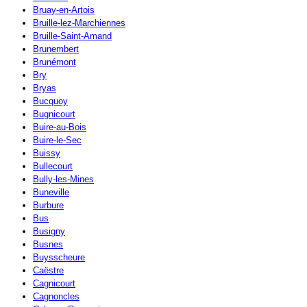
Bruay-en-Artois
Bruille-lez-Marchiennes
Bruille-Saint-Amand
Brunembert
Brunémont
Bry
Bryas
Bucquoy
Bugnicourt
Buire-au-Bois
Buire-le-Sec
Buissy
Bullecourt
Bully-les-Mines
Buneville
Burbure
Bus
Busigny
Busnes
Buysscheure
Caëstre
Cagnicourt
Cagnoncles