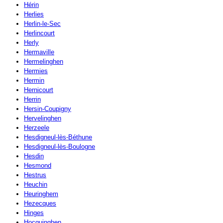
Hérin
Herlies
Herlin-le-Sec
Herlincourt
Herly
Hermaville
Hermelinghen
Hermies
Hermin
Hernicourt
Herrin
Hersin-Coupigny
Hervelinghen
Herzeele
Hesdigneul-lès-Béthune
Hesdigneul-lès-Boulogne
Hesdin
Hesmond
Hestrus
Heuchin
Heuringhem
Hezecques
Hinges
Hocquinghen