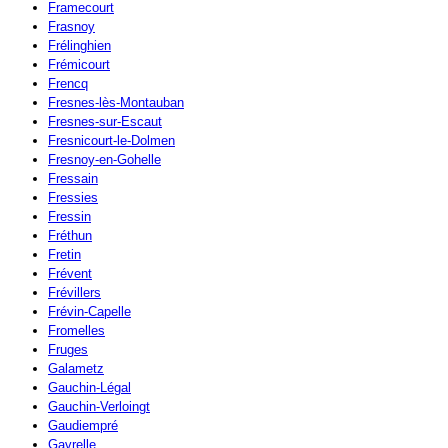
Framecourt
Frasnoy
Frélinghien
Frémicourt
Frencq
Fresnes-lès-Montauban
Fresnes-sur-Escaut
Fresnicourt-le-Dolmen
Fresnoy-en-Gohelle
Fressain
Fressies
Fressin
Fréthun
Fretin
Frévent
Frévillers
Frévin-Capelle
Fromelles
Fruges
Galametz
Gauchin-Légal
Gauchin-Verloingt
Gaudiempré
Gavrelle