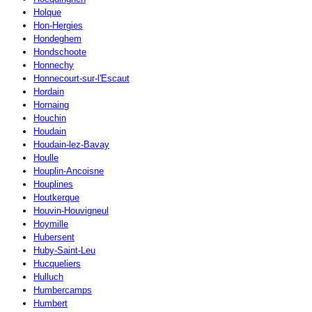
Holque
Hon-Hergies
Hondeghem
Hondschoote
Honnechy
Honnecourt-sur-l'Escaut
Hordain
Hornaing
Houchin
Houdain
Houdain-lez-Bavay
Houlle
Houplin-Ancoisne
Houplines
Houtkerque
Houvin-Houvigneul
Hoymille
Hubersent
Huby-Saint-Leu
Hucqueliers
Hulluch
Humbercamps
Humbert