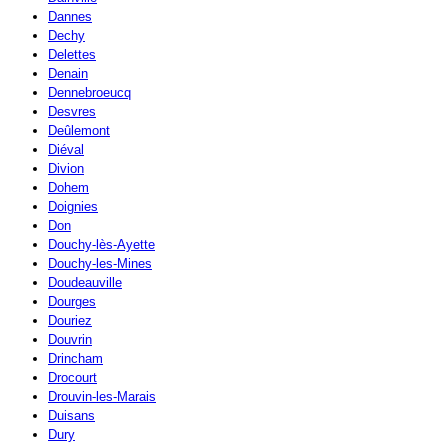
Dannes
Dechy
Delettes
Denain
Dennebroeucq
Desvres
Deûlemont
Diéval
Divion
Dohem
Doignies
Don
Douchy-lès-Ayette
Douchy-les-Mines
Doudeauville
Dourges
Douriez
Douvrin
Drincham
Drocourt
Drouvin-les-Marais
Duisans
Dury