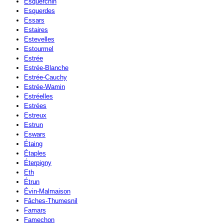
Esquerchin
Esquerdes
Essars
Estaires
Estevelles
Estourmel
Estrée
Estrée-Blanche
Estrée-Cauchy
Estrée-Wamin
Estréelles
Estrées
Estreux
Estrun
Eswars
Étaing
Étaples
Éterpigny
Eth
Étrun
Évin-Malmaison
Fâches-Thumesnil
Famars
Famechon