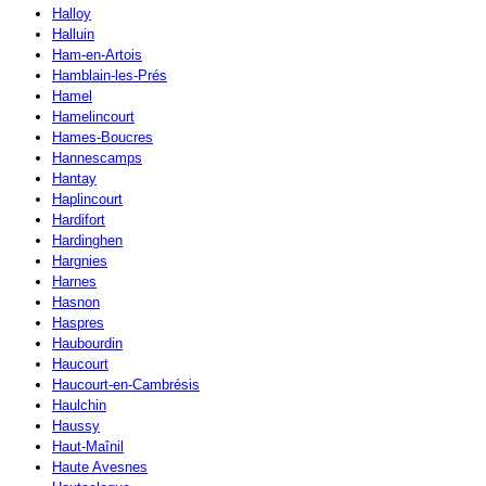
Halloy
Halluin
Ham-en-Artois
Hamblain-les-Prés
Hamel
Hamelincourt
Hames-Boucres
Hannescamps
Hantay
Haplincourt
Hardifort
Hardinghen
Hargnies
Harnes
Hasnon
Haspres
Haubourdin
Haucourt
Haucourt-en-Cambrésis
Haulchin
Haussy
Haut-Maînil
Haute Avesnes