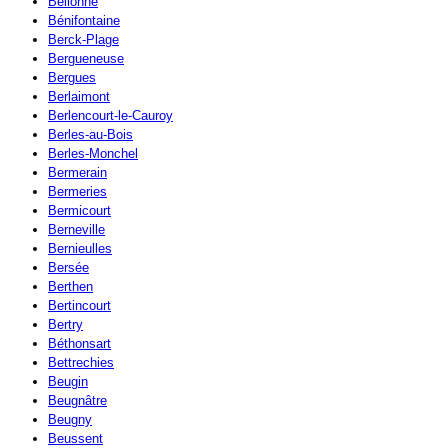
Bellonne
Bénifontaine
Berck-Plage
Bergueneuse
Bergues
Berlaimont
Berlencourt-le-Cauroy
Berles-au-Bois
Berles-Monchel
Bermerain
Bermeries
Bermicourt
Berneville
Bernieulles
Bersée
Berthen
Bertincourt
Bertry
Béthonsart
Bettrechies
Beugin
Beugnâtre
Beugny
Beussent