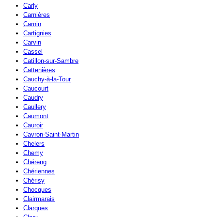
Carly
Carnières
Carnin
Cartignies
Carvin
Cassel
Catillon-sur-Sambre
Cattenières
Cauchy-à-la-Tour
Caucourt
Caudry
Caullery
Caumont
Cauroir
Cavron-Saint-Martin
Chelers
Chemy
Chéreng
Chériennes
Chérisy
Chocques
Clairmarais
Clarques