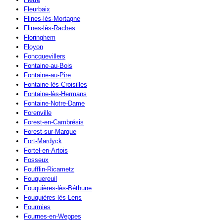
Fleurbaix
Flines-lès-Mortagne
Flines-lès-Raches
Floringhem
Floyon
Foncquevillers
Fontaine-au-Bois
Fontaine-au-Pire
Fontaine-lès-Croisilles
Fontaine-lès-Hermans
Fontaine-Notre-Dame
Forenville
Forest-en-Cambrésis
Forest-sur-Marque
Fort-Mardyck
Fortel-en-Artois
Fosseux
Foufflin-Ricametz
Fouquereuil
Fouquières-lès-Béthune
Fouquières-lès-Lens
Fourmies
Fournes-en-Weppes