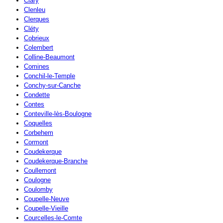
Clary
Clenleu
Clerques
Cléty
Cobrieux
Colembert
Colline-Beaumont
Comines
Conchil-le-Temple
Conchy-sur-Canche
Condette
Contes
Conteville-lès-Boulogne
Coquelles
Corbehem
Cormont
Coudekerque
Coudekerque-Branche
Coullemont
Coulogne
Coulomby
Coupelle-Neuve
Coupelle-Vieille
Courcelles-le-Comte