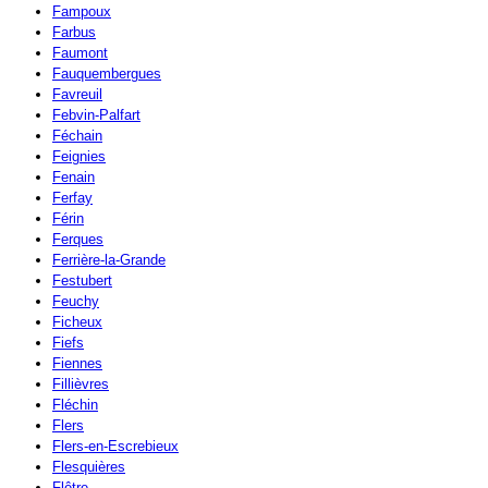
Fampoux
Farbus
Faumont
Fauquembergues
Favreuil
Febvin-Palfart
Féchain
Feignies
Fenain
Ferfay
Férin
Ferques
Ferrière-la-Grande
Festubert
Feuchy
Ficheux
Fiefs
Fiennes
Fillièvres
Fléchin
Flers
Flers-en-Escrebieux
Flesquières
Flêtre