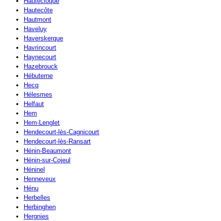
Hautecloque
Hautecôte
Hautmont
Haveluy
Haverskerque
Havrincourt
Haynecourt
Hazebrouck
Hébuterne
Hecq
Hélesmes
Helfaut
Hem
Hem-Lenglet
Hendecourt-lès-Cagnicourt
Hendecourt-lès-Ransart
Hénin-Beaumont
Hénin-sur-Cojeul
Héninel
Henneveux
Hénu
Herbelles
Herbinghen
Hergnies