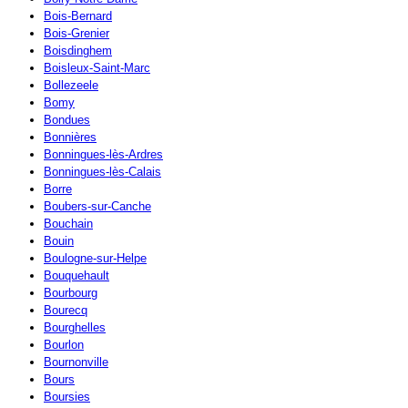
Bois-Bernard
Bois-Grenier
Boisdinghem
Boisleux-Saint-Marc
Bollezeele
Bomy
Bondues
Bonnières
Bonningues-lès-Ardres
Bonningues-lès-Calais
Borre
Boubers-sur-Canche
Bouchain
Bouin
Boulogne-sur-Helpe
Bouquehault
Bourbourg
Bourecq
Bourghelles
Bourlon
Bournonville
Bours
Boursies