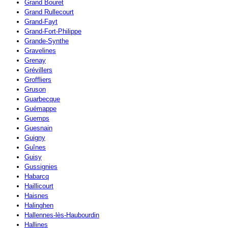
Grand Bouret
Grand Rullecourt
Grand-Fayt
Grand-Fort-Philippe
Grande-Synthe
Gravelines
Grenay
Grévillers
Groffliers
Gruson
Guarbecque
Guémappe
Guemps
Guesnain
Guigny
Guînes
Guisy
Gussignies
Habarcq
Haillicourt
Haisnes
Halinghen
Hallennes-lès-Haubourdin
Hallines