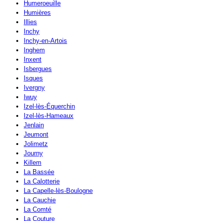
Humeroeuille
Humières
Illies
Inchy
Inchy-en-Artois
Inghem
Inxent
Isbergues
Isques
Ivergny
Iwuy
Izel-lès-Équerchin
Izel-lès-Hameaux
Jenlain
Jeumont
Jolimetz
Journy
Killem
La Bassée
La Calotterie
La Capelle-lès-Boulogne
La Cauchie
La Comté
La Couture