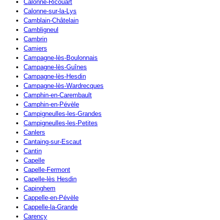
Calonne-Ricouart
Calonne-sur-la-Lys
Camblain-Châtelain
Cambligneul
Cambrin
Camiers
Campagne-lès-Boulonnais
Campagne-lès-Guînes
Campagne-lès-Hesdin
Campagne-lès-Wardrecques
Camphin-en-Carembault
Camphin-en-Pévèle
Campigneulles-les-Grandes
Campigneulles-les-Petites
Canlers
Cantaing-sur-Escaut
Cantin
Capelle
Capelle-Fermont
Capelle-lès Hesdin
Capinghem
Cappelle-en-Pévèle
Cappelle-la-Grande
Carency