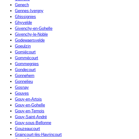
Genech
Gennes-Ivergny
Ghissignies
Ghyvelde
Givenchy-en-Gohelle
Givenchy-le-Noble
Godewaersvelde
Goeulzin
Gomiécourt
Gommécourt
Gommegnies
Gondecourt
Gonnehem
Gonnelieu
Gosnay
Gouves
Gouy-en-Artois
Gouy-en-Gohelle
Gouy-en-Ternois
Gouy-Saint-André
Gouy-sous-Bellonne
Gouzeaucourt
Graincourt-lès-Havrincourt