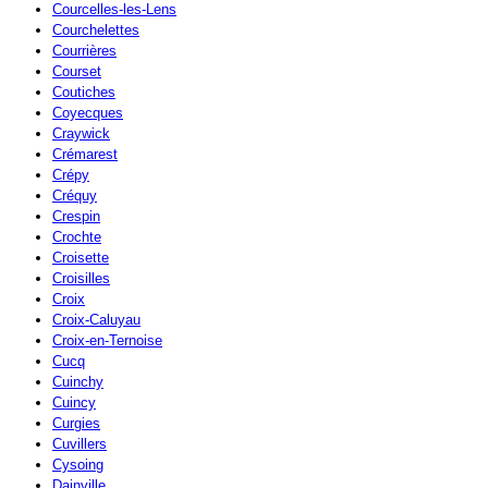
Courcelles-les-Lens
Courchelettes
Courrières
Courset
Coutiches
Coyecques
Craywick
Crémarest
Crépy
Créquy
Crespin
Crochte
Croisette
Croisilles
Croix
Croix-Caluyau
Croix-en-Ternoise
Cucq
Cuinchy
Cuincy
Curgies
Cuvillers
Cysoing
Dainville