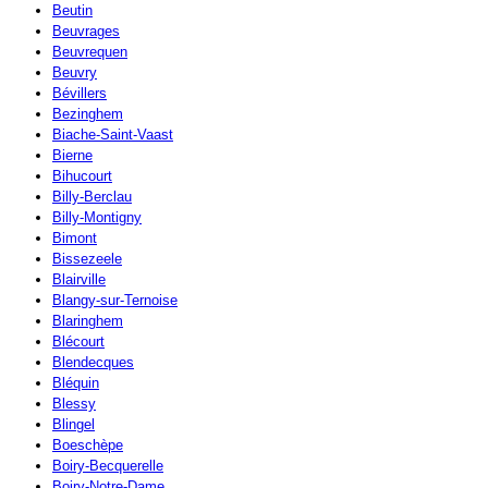
Beutin
Beuvrages
Beuvrequen
Beuvry
Bévillers
Bezinghem
Biache-Saint-Vaast
Bierne
Bihucourt
Billy-Berclau
Billy-Montigny
Bimont
Bissezeele
Blairville
Blangy-sur-Ternoise
Blaringhem
Blécourt
Blendecques
Bléquin
Blessy
Blingel
Boeschèpe
Boiry-Becquerelle
Boiry-Notre-Dame