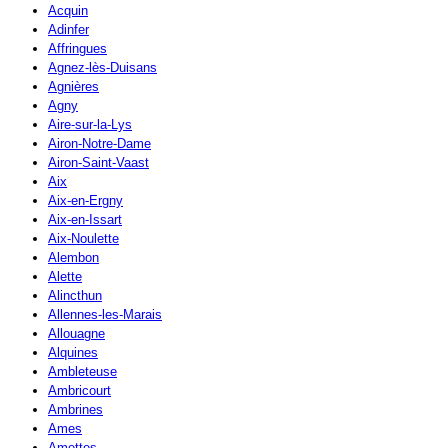
Acquin
Adinfer
Affringues
Agnez-lès-Duisans
Agnières
Agny
Aire-sur-la-Lys
Airon-Notre-Dame
Airon-Saint-Vaast
Aix
Aix-en-Ergny
Aix-en-Issart
Aix-Noulette
Alembon
Alette
Alincthun
Allennes-les-Marais
Allouagne
Alquines
Ambleteuse
Ambricourt
Ambrines
Ames
Amettes