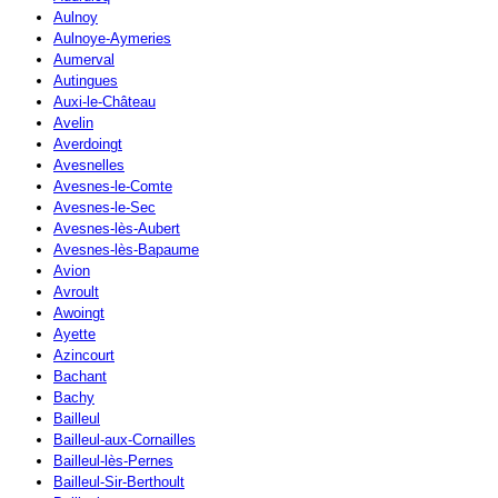
Aulnoy
Aulnoye-Aymeries
Aumerval
Autingues
Auxi-le-Château
Avelin
Averdoingt
Avesnelles
Avesnes-le-Comte
Avesnes-le-Sec
Avesnes-lès-Aubert
Avesnes-lès-Bapaume
Avion
Avroult
Awoingt
Ayette
Azincourt
Bachant
Bachy
Bailleul
Bailleul-aux-Cornailles
Bailleul-lès-Pernes
Bailleul-Sir-Berthoult