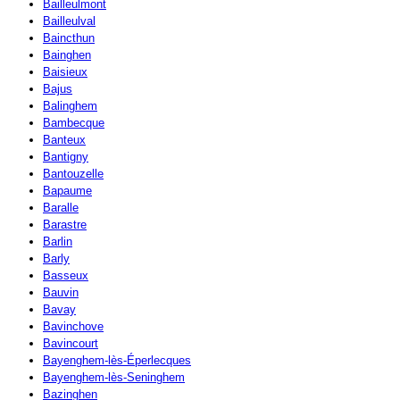
Bailleulmont
Bailleulval
Baincthun
Bainghen
Baisieux
Bajus
Balinghem
Bambecque
Banteux
Bantigny
Bantouzelle
Bapaume
Baralle
Barastre
Barlin
Barly
Basseux
Bauvin
Bavay
Bavinchove
Bavincourt
Bayenghem-lès-Éperlecques
Bayenghem-lès-Seninghem
Bazinghen