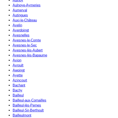
Aulnoy
Aulnoye-Aymeries
Aumerval
Autingues
Auxi-le-Château
Avelin
Averdoingt
Avesnelles
Avesnes-le-Comte
Avesnes-le-Sec
Avesnes-lès-Aubert
Avesnes-lès-Bapaume
Avion
Avroult
Awoingt
Ayette
Azincourt
Bachant
Bachy
Bailleul
Bailleul-aux-Cornailles
Bailleul-lès-Pernes
Bailleul-Sir-Berthoult
Bailleulmont