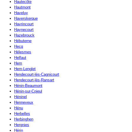
Hautecôte
Hautmont
Haveluy
Haverskerque
Havrincourt
Haynecourt
Hazebrouck
Hébuterne
Hecq
Hélesmes
Helfaut
Hem
Hem-Lenglet
Hendecourt-lès-Cagnicourt
Hendecourt-lès-Ransart
Hénin-Beaumont
Hénin-sur-Cojeul
Héninel
Henneveux
Hénu
Herbelles
Herbinghen
Hergnies
Hérin