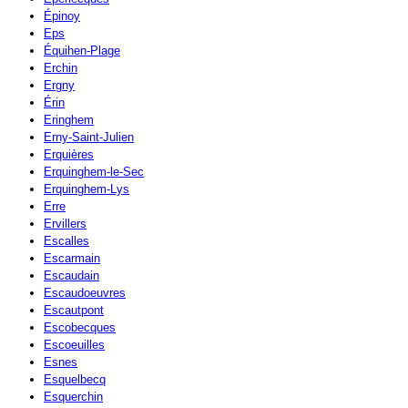
Épinoy
Eps
Équihen-Plage
Erchin
Ergny
Érin
Eringhem
Erny-Saint-Julien
Erquières
Erquinghem-le-Sec
Erquinghem-Lys
Erre
Ervillers
Escalles
Escarmain
Escaudain
Escaudoeuvres
Escautpont
Escobecques
Escoeuilles
Esnes
Esquelbecq
Esquerchin