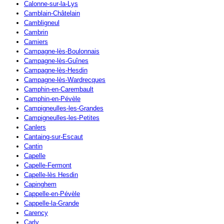
Calonne-sur-la-Lys
Camblain-Châtelain
Cambligneul
Cambrin
Camiers
Campagne-lès-Boulonnais
Campagne-lès-Guînes
Campagne-lès-Hesdin
Campagne-lès-Wardrecques
Camphin-en-Carembault
Camphin-en-Pévèle
Campigneulles-les-Grandes
Campigneulles-les-Petites
Canlers
Cantaing-sur-Escaut
Cantin
Capelle
Capelle-Fermont
Capelle-lès Hesdin
Capinghem
Cappelle-en-Pévèle
Cappelle-la-Grande
Carency
Carly