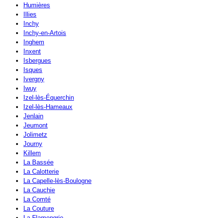
Humières
Illies
Inchy
Inchy-en-Artois
Inghem
Inxent
Isbergues
Isques
Ivergny
Iwuy
Izel-lès-Équerchin
Izel-lès-Hameaux
Jenlain
Jeumont
Jolimetz
Journy
Killem
La Bassée
La Calotterie
La Capelle-lès-Boulogne
La Cauchie
La Comté
La Couture
La Flamengrie