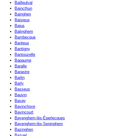
Bailleulval
Baincthun
Bainghen
Baisieux
Bajus
Balinghem
Bambecque
Banteux
Bantigny
Bantouzelle
Bapaume
Baralle
Barastre
Barlin
Barly
Basseux
Bauvin
Bavay
Bavinchove
Bavincourt
Bayenghem-lès-Éperlecques
Bayenghem-lès-Seninghem
Bazinghen
Bazuel