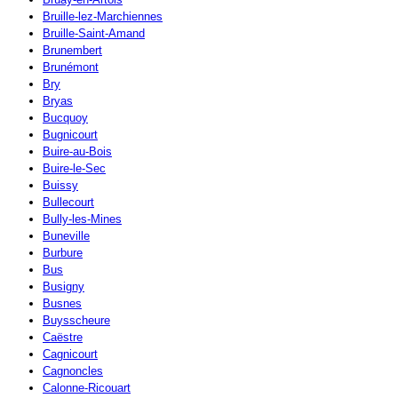
Bruille-lez-Marchiennes
Bruille-Saint-Amand
Brunembert
Brunémont
Bry
Bryas
Bucquoy
Bugnicourt
Buire-au-Bois
Buire-le-Sec
Buissy
Bullecourt
Bully-les-Mines
Buneville
Burbure
Bus
Busigny
Busnes
Buysscheure
Caëstre
Cagnicourt
Cagnoncles
Calonne-Ricouart