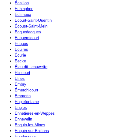
Écaillon
Echinghen
Éclimeux
Écourt-Saint-Quentin
Écoust-Saint-Mein
Ecquedecques
Ecquemicourt
Ecques
Écuires
Écurie
Eecke
Éleu-dit-Leauwette
Élincourt
Elnes
Embry
Émerchicourt
Emmerin
Englefontaine
Englos
Ennetières-en-Weppes
Ennevelin
Enquin-les-Mines
Enquin-sur-Baillons
Éperlecques