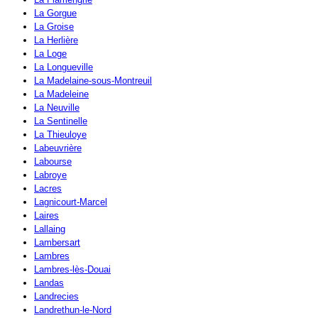
La Gorgue
La Groise
La Herlière
La Loge
La Longueville
La Madelaine-sous-Montreuil
La Madeleine
La Neuville
La Sentinelle
La Thieuloye
Labeuvrière
Labourse
Labroye
Lacres
Lagnicourt-Marcel
Laires
Lallaing
Lambersart
Lambres
Lambres-lès-Douai
Landas
Landrecies
Landrethun-le-Nord