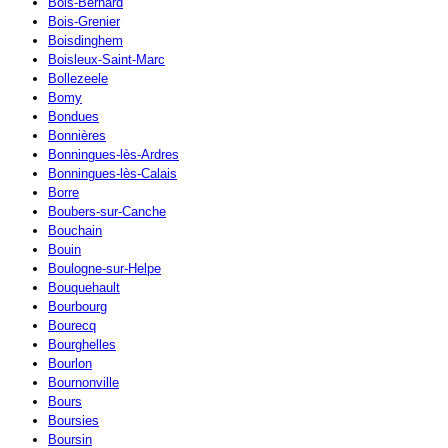
Bois-Bernard
Bois-Grenier
Boisdinghem
Boisleux-Saint-Marc
Bollezeele
Bomy
Bondues
Bonnières
Bonningues-lès-Ardres
Bonningues-lès-Calais
Borre
Boubers-sur-Canche
Bouchain
Bouin
Boulogne-sur-Helpe
Bouquehault
Bourbourg
Bourecq
Bourghelles
Bourlon
Bournonville
Bours
Boursies
Boursin