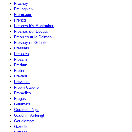
Frasnoy
Frélinghien
Frémicourt
Frencq
Fresnes-lès-Montauban
Fresnes-sur-Escaut
Fresnicourt-le-Dolmen
Fresnoy-en-Gohelle
Fressain
Fressies
Fressin
Fréthun
Fretin
Frévent
Frévillers
Frévin-Capelle
Fromelles
Fruges
Galametz
Gauchin-Légal
Gauchin-Verloingt
Gaudiempré
Gavrelle