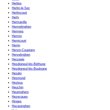
Herlies
Herlin-le-Sec
Herlincourt
Herly
Hermaville
Hermelinghen
Hermies
Hermin
Hernicourt
Herrin
Hersin-Coupigny
Hervelinghen
Herzeele
Hesdigneul-lès-Béthune
Hesdigneul-lès-Boulogne
Hesdin
Hesmond
Hestrus
Heuchin
Heuringhem
Hezecques
Hinges
Hocquinghen