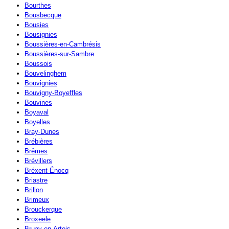
Bourthes
Bousbecque
Bousies
Bousignies
Boussières-en-Cambrésis
Boussières-sur-Sambre
Boussois
Bouvelinghem
Bouvignies
Bouvigny-Boyeffles
Bouvines
Boyaval
Boyelles
Bray-Dunes
Brébières
Brêmes
Brévillers
Bréxent-Énocq
Briastre
Brillon
Brimeux
Brouckerque
Broxeele
Bruay-en-Artois