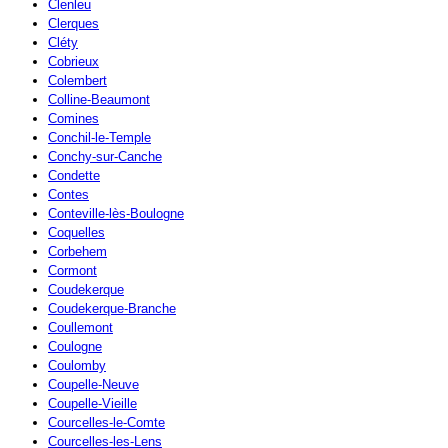
Clenleu
Clerques
Cléty
Cobrieux
Colembert
Colline-Beaumont
Comines
Conchil-le-Temple
Conchy-sur-Canche
Condette
Contes
Conteville-lès-Boulogne
Coquelles
Corbehem
Cormont
Coudekerque
Coudekerque-Branche
Coullemont
Coulogne
Coulomby
Coupelle-Neuve
Coupelle-Vieille
Courcelles-le-Comte
Courcelles-les-Lens