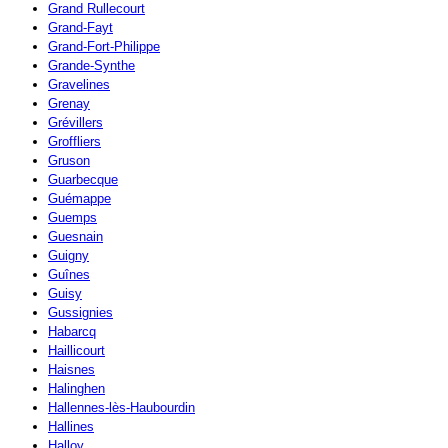
Grand Rullecourt
Grand-Fayt
Grand-Fort-Philippe
Grande-Synthe
Gravelines
Grenay
Grévillers
Groffliers
Gruson
Guarbecque
Guémappe
Guemps
Guesnain
Guigny
Guînes
Guisy
Gussignies
Habarcq
Haillicourt
Haisnes
Halinghen
Hallennes-lès-Haubourdin
Hallines
Halloy