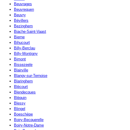
Beuvrages
Beuvrequen
Beuvry
Bévillers
Bezinghem
Biache-Saint-Vaast
Bierne
Bihucourt
Billy-Berclau
Billy-Montigny
Bimont
Bissezeele
Blairville
Blangy-sur-Ternoise
Blaringhem
Blécourt
Blendecques
Bléquin
Blessy
Blingel
Boeschèpe
Boiry-Becquerelle
Boiry-Notre-Dame