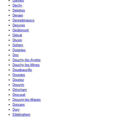
Dannes
Dechy
Delettes
Denain
Dennebroeucq
Desvres
Deûlemont
Diéval
Divion
Dohem
Doignies
Don
Douchy-lès-Ayette
Douchy-les-Mines
Doudeauville
Dourges
Douriez
Douvrin
Drincham
Drocourt
Drouvin-les-Marais
Duisans
Dury
Ebblinghem