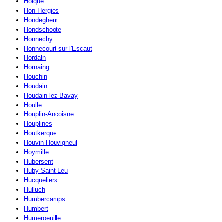
Holque
Hon-Hergies
Hondeghem
Hondschoote
Honnechy
Honnecourt-sur-l'Escaut
Hordain
Hornaing
Houchin
Houdain
Houdain-lez-Bavay
Houlle
Houplin-Ancoisne
Houplines
Houtkerque
Houvin-Houvigneul
Hoymille
Hubersent
Huby-Saint-Leu
Hucqueliers
Hulluch
Humbercamps
Humbert
Humeroeuille