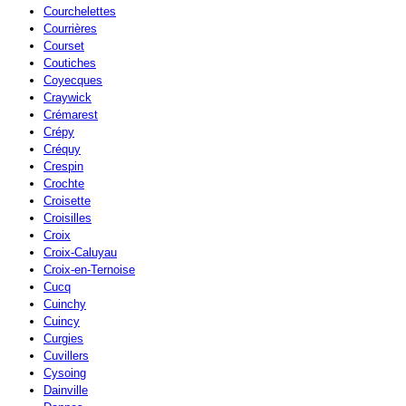
Courchelettes
Courrières
Courset
Coutiches
Coyecques
Craywick
Crémarest
Crépy
Créquy
Crespin
Crochte
Croisette
Croisilles
Croix
Croix-Caluyau
Croix-en-Ternoise
Cucq
Cuinchy
Cuincy
Curgies
Cuvillers
Cysoing
Dainville