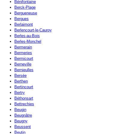
Bénifontaine
Berck-Plage
Bergueneuse
Bergues
Berlaimont
Berlencourt-le-Cauroy
Berles-au-Bois
Berles-Monchel
Bermerain
Bermeries
Bermicourt
Berneville
Bernieulles
Bersée
Berthen
Bertincourt
Bertry
Béthonsart
Bettrechies
Beugin
Beugnâtre
Beugny
Beussent
Beutin