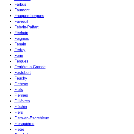
Farbus
Faumont
Fauquembergues
Favreuil
Febvin-Palfart
Féchain
Feignies
Fenain
Ferfay
Férin
Ferques
Ferrière-la-Grande
Festubert
Feuchy
Ficheux
Fiefs
Fiennes
Fillièvres
Fléchin
Flers
Flers-en-Escrebieux
Flesquières
Flêtre