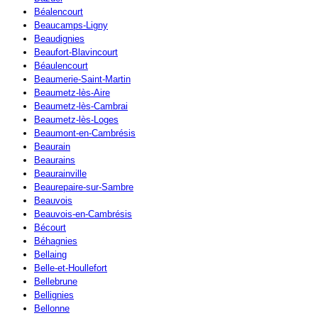
Béalencourt
Beaucamps-Ligny
Beaudignies
Beaufort-Blavincourt
Béaulencourt
Beaumerie-Saint-Martin
Beaumetz-lès-Aire
Beaumetz-lès-Cambrai
Beaumetz-lès-Loges
Beaumont-en-Cambrésis
Beaurain
Beaurains
Beaurainville
Beaurepaire-sur-Sambre
Beauvois
Beauvois-en-Cambrésis
Bécourt
Béhagnies
Bellaing
Belle-et-Houllefort
Bellebrune
Bellignies
Bellonne