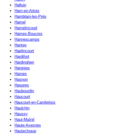
Halluin
Ham-en-Artois
Hamblain-les-Prés
Hamel
Hamelincourt
Hames-Boucres
Hannescamps
Hantay
Haplincourt
Hardifort
Hardinghen
Hargnies
Harnes
Hasnon
Haspres
Haubourdin
Haucourt
Haucourt-en-Cambrésis
Haulchin
Haussy
Haut-Maînil
Haute Avesnes
Hautecloque