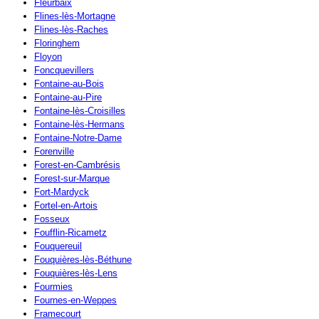
Fleurbaix
Flines-lès-Mortagne
Flines-lès-Raches
Floringhem
Floyon
Foncquevillers
Fontaine-au-Bois
Fontaine-au-Pire
Fontaine-lès-Croisilles
Fontaine-lès-Hermans
Fontaine-Notre-Dame
Forenville
Forest-en-Cambrésis
Forest-sur-Marque
Fort-Mardyck
Fortel-en-Artois
Fosseux
Foufflin-Ricametz
Fouquereuil
Fouquières-lès-Béthune
Fouquières-lès-Lens
Fourmies
Fournes-en-Weppes
Framecourt