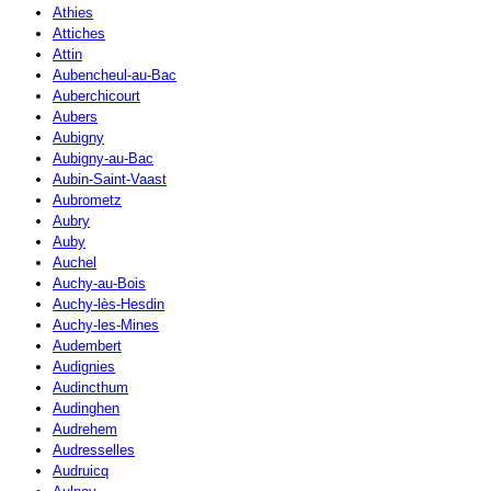
Athies
Attiches
Attin
Aubencheul-au-Bac
Auberchicourt
Aubers
Aubigny
Aubigny-au-Bac
Aubin-Saint-Vaast
Aubrometz
Aubry
Auby
Auchel
Auchy-au-Bois
Auchy-lès-Hesdin
Auchy-les-Mines
Audembert
Audignies
Audincthum
Audinghen
Audrehem
Audresselles
Audruicq