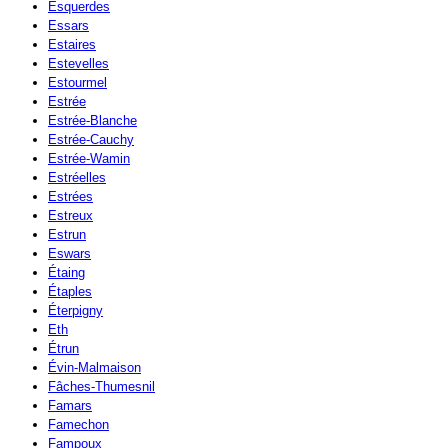
Esquerdes
Essars
Estaires
Estevelles
Estourmel
Estrée
Estrée-Blanche
Estrée-Cauchy
Estrée-Wamin
Estréelles
Estrées
Estreux
Estrun
Eswars
Étaing
Étaples
Éterpigny
Eth
Étrun
Évin-Malmaison
Fâches-Thumesnil
Famars
Famechon
Fampoux