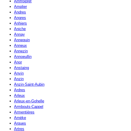
Amfroipret
Amplier
Andres
Angres
Anhiers
Aniche
Annay
Annequin
Anneux
Annezin
Annoeullin
Anor
Anstaing
Anvin
Anzin
Anzin-Saint-Aubin
Ardres
Arleux
Arleux-en-Gohelle
Armbouts-Cappel
Armentières
Arnèke
Arques
Artres