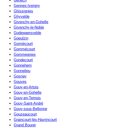
Genech
Gennes-Ivergny
Ghissignies
Ghyvelde
Givenchy-en-Gohelle
Givenchy-le-Noble
Godewaersvelde
Goeulzin
Gomiécourt
Gommécourt
Gommegnies
Gondecourt
Gonnehem
Gonnelieu
Gosnay
Gouves
Gouy-en-Artois
Gouy-en-Gohelle
Gouy-en-Ternois
Gouy-Saint-André
Gouy-sous-Bellonne
Gouzeaucourt
Graincourt-lès-Havrincourt
Grand Bouret