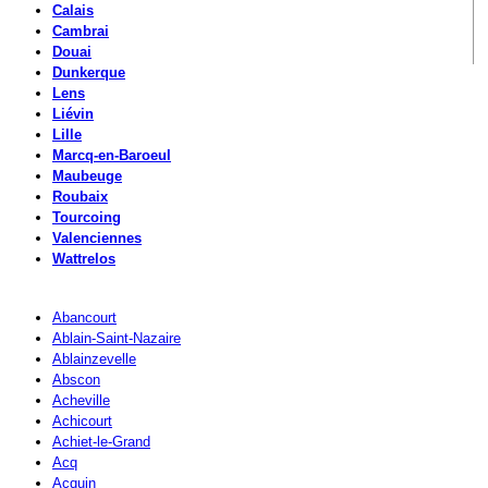
Calais
Cambrai
Douai
Dunkerque
Lens
Liévin
Lille
Marcq-en-Baroeul
Maubeuge
Roubaix
Tourcoing
Valenciennes
Wattrelos
Abancourt
Ablain-Saint-Nazaire
Ablainzevelle
Abscon
Acheville
Achicourt
Achiet-le-Grand
Acq
Acquin