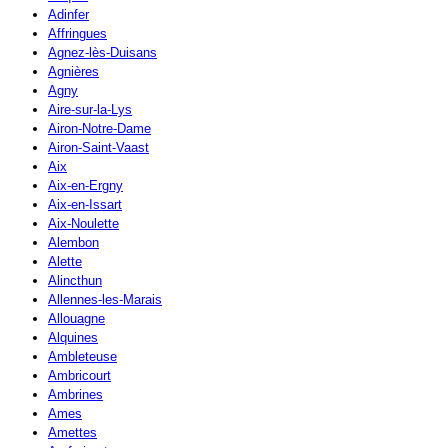
Adinfer
Affringues
Agnez-lès-Duisans
Agnières
Agny
Aire-sur-la-Lys
Airon-Notre-Dame
Airon-Saint-Vaast
Aix
Aix-en-Ergny
Aix-en-Issart
Aix-Noulette
Alembon
Alette
Alincthun
Allennes-les-Marais
Allouagne
Alquines
Ambleteuse
Ambricourt
Ambrines
Ames
Amettes