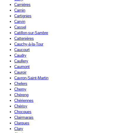
Carnières
Carnin
Cartignies
Carvin
Cassel
Catillon-sur-Sambre
Cattenières
Cauchy-à-la-Tour
Caucourt
Caudry
Caullery
Caumont
Cauroir
Cavron-Saint-Martin
Chelers
Chemy
Chéreng
Chériennes
Chérisy
Chocques
Clairmarais
Clarques
Clary