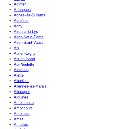
Adinfer
Affringues
Agnez-lès-Duisans
Agnières
Agny
Aire-sur-la-Lys
Airon-Notre-Dame
Airon-Saint-Vaast
Aix
Aix-en-Ergny
Aix-en-Issart
Aix-Noulette
Alembon
Alette
Alincthun
Allennes-les-Marais
Allouagne
Alquines
Ambleteuse
Ambricourt
Ambrines
Ames
Amettes