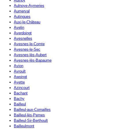
Aulnoy
Aulnoye-Aymeries
Aumerval
Autingues
Auxi-le-Château
Avelin
Averdoingt
Avesnelles
Avesnes-le-Comte
Avesnes-le-Sec
Avesnes-lès-Aubert
Avesnes-lès-Bapaume
Avion
Avroult
Awoingt
Ayette
Azincourt
Bachant
Bachy
Bailleul
Bailleul-aux-Cornailles
Bailleul-lès-Pernes
Bailleul-Sir-Berthoult
Bailleulmont