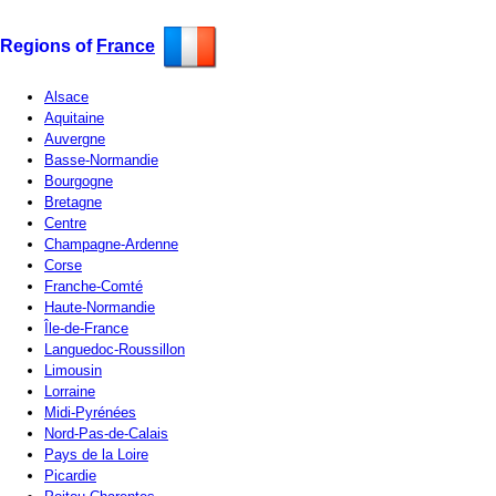
Regions of
France
Alsace
Aquitaine
Auvergne
Basse-Normandie
Bourgogne
Bretagne
Centre
Champagne-Ardenne
Corse
Franche-Comté
Haute-Normandie
Île-de-France
Languedoc-Roussillon
Limousin
Lorraine
Midi-Pyrénées
Nord-Pas-de-Calais
Pays de la Loire
Picardie