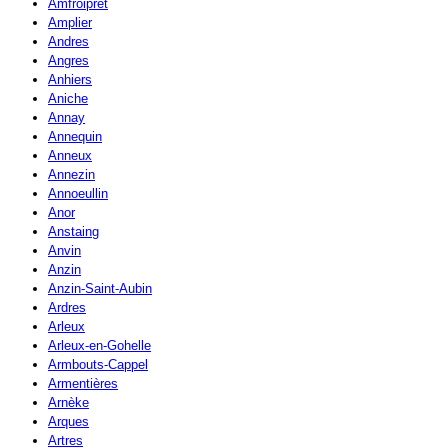
Amfroipret
Amplier
Andres
Angres
Anhiers
Aniche
Annay
Annequin
Anneux
Annezin
Annoeullin
Anor
Anstaing
Anvin
Anzin
Anzin-Saint-Aubin
Ardres
Arleux
Arleux-en-Gohelle
Armbouts-Cappel
Armentières
Arnèke
Arques
Artres