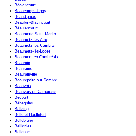
Béalencourt
Beaucamps-Ligny
Beaudignies
Beaufort-Blavincourt
Béaulencourt
Beaumerie-Saint-Martin
Beaumetz-lès-Aire
Beaumetz-lès-Cambrai
Beaumetz-lès-Loges
Beaumont-en-Cambrésis
Beaurain
Beaurains
Beaurainville
Beaurepaire-sur-Sambre
Beauvois
Beauvois-en-Cambrésis
Bécourt
Béhagnies
Bellaing
Belle-et-Houllefort
Bellebrune
Bellignies
Bellonne