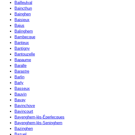
Bailleulval
Baincthun
Bainghen
Baisieux
Bajus
Balinghem
Bambecque
Banteux
Bantigny
Bantouzelle
Bapaume
Baralle
Barastre
Barlin
Barly
Basseux
Bauvin
Bavay
Bavinchove
Bavincourt
Bayenghem-lès-Éperlecques
Bayenghem-lès-Seninghem
Bazinghen
Bazuel