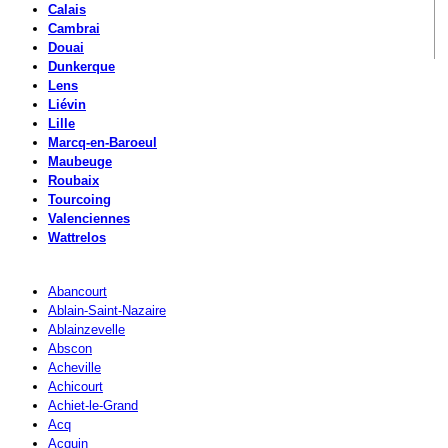
Calais
Cambrai
Douai
Dunkerque
Lens
Liévin
Lille
Marcq-en-Baroeul
Maubeuge
Roubaix
Tourcoing
Valenciennes
Wattrelos
Abancourt
Ablain-Saint-Nazaire
Ablainzevelle
Abscon
Acheville
Achicourt
Achiet-le-Grand
Acq
Acquin