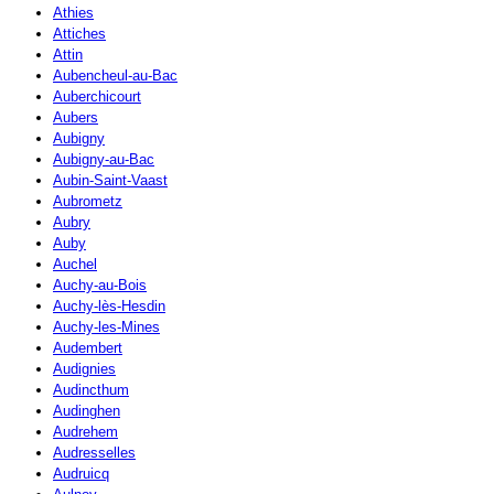
Athies
Attiches
Attin
Aubencheul-au-Bac
Auberchicourt
Aubers
Aubigny
Aubigny-au-Bac
Aubin-Saint-Vaast
Aubrometz
Aubry
Auby
Auchel
Auchy-au-Bois
Auchy-lès-Hesdin
Auchy-les-Mines
Audembert
Audignies
Audincthum
Audinghen
Audrehem
Audresselles
Audruicq