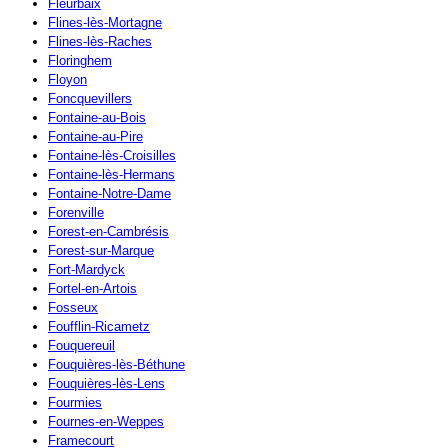
Fleurbaix
Flines-lès-Mortagne
Flines-lès-Raches
Floringhem
Floyon
Foncquevillers
Fontaine-au-Bois
Fontaine-au-Pire
Fontaine-lès-Croisilles
Fontaine-lès-Hermans
Fontaine-Notre-Dame
Forenville
Forest-en-Cambrésis
Forest-sur-Marque
Fort-Mardyck
Fortel-en-Artois
Fosseux
Foufflin-Ricametz
Fouquereuil
Fouquières-lès-Béthune
Fouquières-lès-Lens
Fourmies
Fournes-en-Weppes
Framecourt