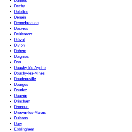
Dannes
Dechy
Delettes
Denain
Dennebroeucq
Desvres
Deûlemont
Diéval
Divion
Dohem
Doignies
Don
Douchy-lès-Ayette
Douchy-les-Mines
Doudeauville
Dourges
Douriez
Douvrin
Drincham
Drocourt
Drouvin-les-Marais
Duisans
Dury
Ebblinghem