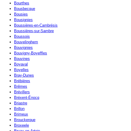
Bourthes
Bousbecque
Bousies
Bousignies
Boussières-en-Cambrésis
Boussières-sur-Sambre
Boussois
Bouvelinghem
Bouvignies
Bouvigny-Boyeffles
Bouvines
Boyaval
Boyelles
Bray-Dunes
Brébières
Brêmes
Brévillers
Bréxent-Énocq
Briastre
Brillon
Brimeux
Brouckerque
Broxeele
Bruay-en-Artois