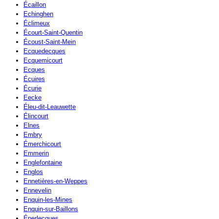
Écaillon
Echinghen
Éclimeux
Écourt-Saint-Quentin
Écoust-Saint-Mein
Ecquedecques
Ecquemicourt
Ecques
Écuires
Écurie
Eecke
Éleu-dit-Leauwette
Élincourt
Elnes
Embry
Émerchicourt
Emmerin
Englefontaine
Englos
Ennetières-en-Weppes
Ennevelin
Enquin-les-Mines
Enquin-sur-Baillons
Éperlecques