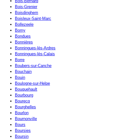
Bois-Bernard
Bois-Grenier
Boisdinghem
Boisleux-Saint-Marc
Bollezeele
Bomy
Bondues
Bonnières
Bonningues-lès-Ardres
Bonningues-lès-Calais
Borre
Boubers-sur-Canche
Bouchain
Bouin
Boulogne-sur-Helpe
Bouquehault
Bourbourg
Bourecq
Bourghelles
Bourlon
Bournonville
Bours
Boursies
Boursin