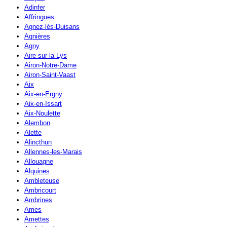
Adinfer
Affringues
Agnez-lès-Duisans
Agnières
Agny
Aire-sur-la-Lys
Airon-Notre-Dame
Airon-Saint-Vaast
Aix
Aix-en-Ergny
Aix-en-Issart
Aix-Noulette
Alembon
Alette
Alincthun
Allennes-les-Marais
Allouagne
Alquines
Ambleteuse
Ambricourt
Ambrines
Ames
Amettes