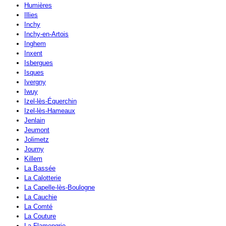
Humières
Illies
Inchy
Inchy-en-Artois
Inghem
Inxent
Isbergues
Isques
Ivergny
Iwuy
Izel-lès-Équerchin
Izel-lès-Hameaux
Jenlain
Jeumont
Jolimetz
Journy
Killem
La Bassée
La Calotterie
La Capelle-lès-Boulogne
La Cauchie
La Comté
La Couture
La Flamengrie