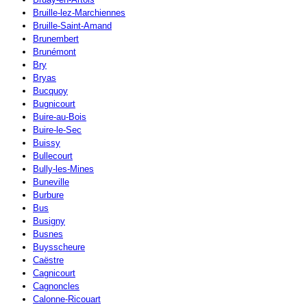
Bruille-lez-Marchiennes
Bruille-Saint-Amand
Brunembert
Brunémont
Bry
Bryas
Bucquoy
Bugnicourt
Buire-au-Bois
Buire-le-Sec
Buissy
Bullecourt
Bully-les-Mines
Buneville
Burbure
Bus
Busigny
Busnes
Buysscheure
Caëstre
Cagnicourt
Cagnoncles
Calonne-Ricouart