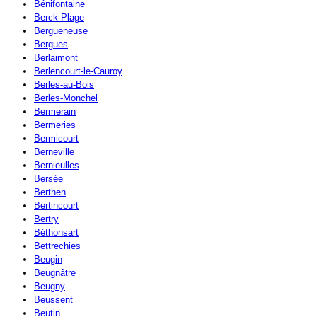
Bénifontaine
Berck-Plage
Bergueneuse
Bergues
Berlaimont
Berlencourt-le-Cauroy
Berles-au-Bois
Berles-Monchel
Bermerain
Bermeries
Bermicourt
Berneville
Bernieulles
Bersée
Berthen
Bertincourt
Bertry
Béthonsart
Bettrechies
Beugin
Beugnâtre
Beugny
Beussent
Beutin