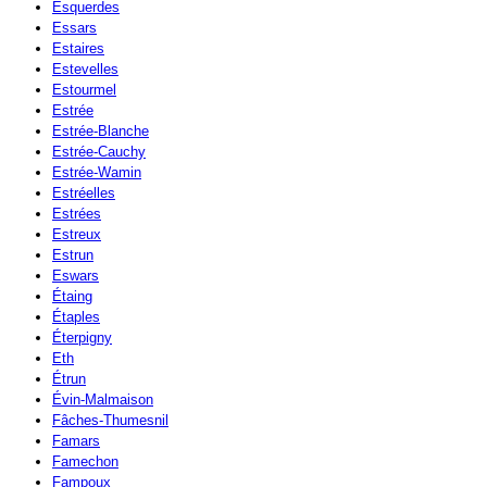
Esquerdes
Essars
Estaires
Estevelles
Estourmel
Estrée
Estrée-Blanche
Estrée-Cauchy
Estrée-Wamin
Estréelles
Estrées
Estreux
Estrun
Eswars
Étaing
Étaples
Éterpigny
Eth
Étrun
Évin-Malmaison
Fâches-Thumesnil
Famars
Famechon
Fampoux