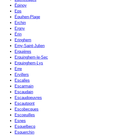
Épinoy
Eps
Équihen-Plage
Erchin
Ergny
Érin
Eringhem
Erny-Saint-Julien
Erquières
Erquinghem-le-Sec
Erquinghem-Lys
Erre
Ervillers
Escalles
Escarmain
Escaudain
Escaudoeuvres
Escautpont
Escobecques
Escoeuilles
Esnes
Esquelbecq
Esquerchin