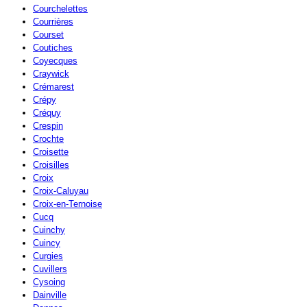
Courchelettes
Courrières
Courset
Coutiches
Coyecques
Craywick
Crémarest
Crépy
Créquy
Crespin
Crochte
Croisette
Croisilles
Croix
Croix-Caluyau
Croix-en-Ternoise
Cucq
Cuinchy
Cuincy
Curgies
Cuvillers
Cysoing
Dainville