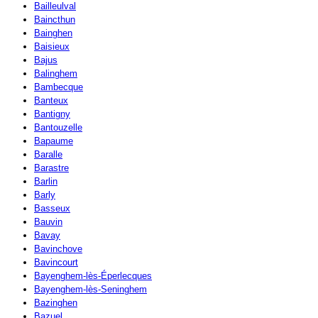
Bailleulval
Baincthun
Bainghen
Baisieux
Bajus
Balinghem
Bambecque
Banteux
Bantigny
Bantouzelle
Bapaume
Baralle
Barastre
Barlin
Barly
Basseux
Bauvin
Bavay
Bavinchove
Bavincourt
Bayenghem-lès-Éperlecques
Bayenghem-lès-Seninghem
Bazinghen
Bazuel