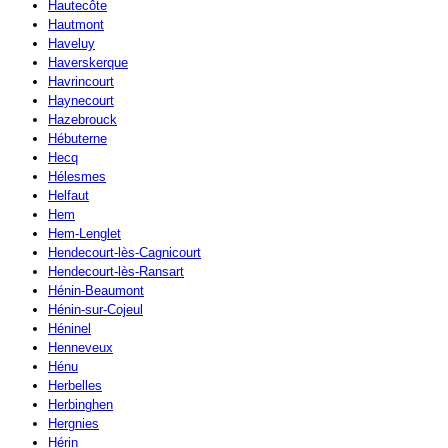
Hautecôte
Hautmont
Haveluy
Haverskerque
Havrincourt
Haynecourt
Hazebrouck
Hébuterne
Hecq
Hélesmes
Helfaut
Hem
Hem-Lenglet
Hendecourt-lès-Cagnicourt
Hendecourt-lès-Ransart
Hénin-Beaumont
Hénin-sur-Cojeul
Héninel
Henneveux
Hénu
Herbelles
Herbinghen
Hergnies
Hérin