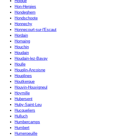
Holque
Hon-Hergies
Hondeghem
Hondschoote
Honnechy
Honnecourt-sur-l'Escaut
Hordain
Hornaing
Houchin
Houdain
Houdain-lez-Bavay
Houlle
Houplin-Ancoisne
Houplines
Houtkerque
Houvin-Houvigneul
Hoymille
Hubersent
Huby-Saint-Leu
Hucqueliers
Hulluch
Humbercamps
Humbert
Humeroeuille