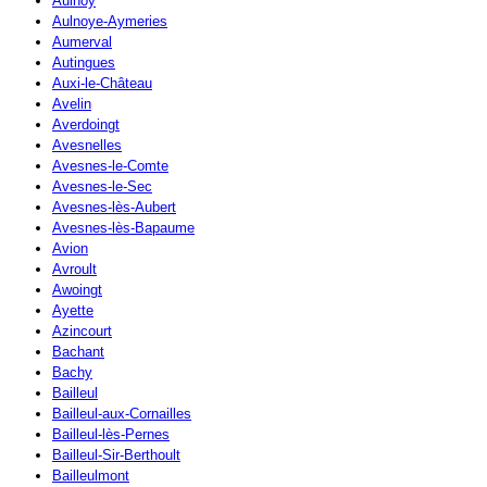
Aulnoy
Aulnoye-Aymeries
Aumerval
Autingues
Auxi-le-Château
Avelin
Averdoingt
Avesnelles
Avesnes-le-Comte
Avesnes-le-Sec
Avesnes-lès-Aubert
Avesnes-lès-Bapaume
Avion
Avroult
Awoingt
Ayette
Azincourt
Bachant
Bachy
Bailleul
Bailleul-aux-Cornailles
Bailleul-lès-Pernes
Bailleul-Sir-Berthoult
Bailleulmont