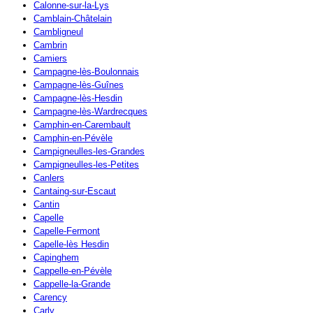
Calonne-sur-la-Lys
Camblain-Châtelain
Cambligneul
Cambrin
Camiers
Campagne-lès-Boulonnais
Campagne-lès-Guînes
Campagne-lès-Hesdin
Campagne-lès-Wardrecques
Camphin-en-Carembault
Camphin-en-Pévèle
Campigneulles-les-Grandes
Campigneulles-les-Petites
Canlers
Cantaing-sur-Escaut
Cantin
Capelle
Capelle-Fermont
Capelle-lès Hesdin
Capinghem
Cappelle-en-Pévèle
Cappelle-la-Grande
Carency
Carly