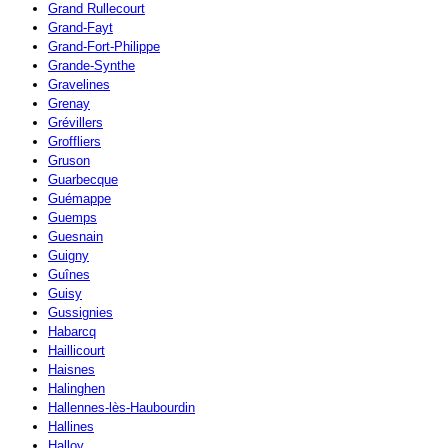
Grand Rullecourt
Grand-Fayt
Grand-Fort-Philippe
Grande-Synthe
Gravelines
Grenay
Grévillers
Groffliers
Gruson
Guarbecque
Guémappe
Guemps
Guesnain
Guigny
Guînes
Guisy
Gussignies
Habarcq
Haillicourt
Haisnes
Halinghen
Hallennes-lès-Haubourdin
Hallines
Halloy