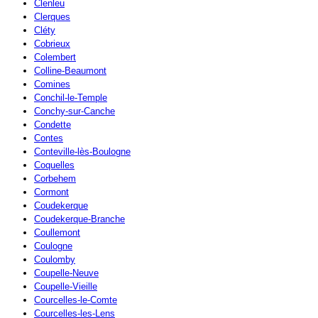
Clenleu
Clerques
Cléty
Cobrieux
Colembert
Colline-Beaumont
Comines
Conchil-le-Temple
Conchy-sur-Canche
Condette
Contes
Conteville-lès-Boulogne
Coquelles
Corbehem
Cormont
Coudekerque
Coudekerque-Branche
Coullemont
Coulogne
Coulomby
Coupelle-Neuve
Coupelle-Vieille
Courcelles-le-Comte
Courcelles-les-Lens