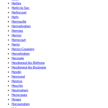
Herlies
Herlin-le-Sec
Herlincourt
Herly
Hermaville
Hermelinghen
Hermies
Hermin
Hernicourt
Herrin
Hersin-Coupigny
Hervelinghen
Herzeele
Hesdigneul-lès-Béthune
Hesdigneul-lès-Boulogne
Hesdin
Hesmond
Hestrus
Heuchin
Heuringhem
Hezecques
Hinges
Hocquinghen