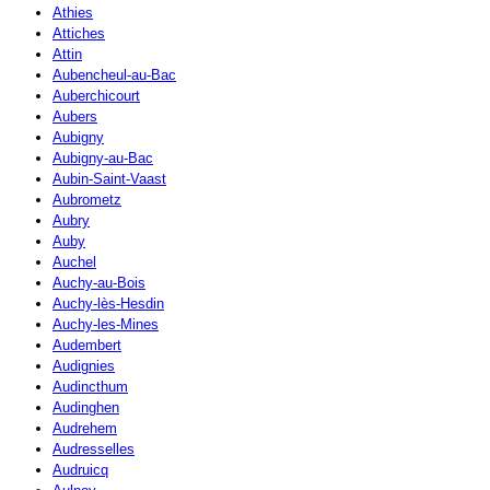
Athies
Attiches
Attin
Aubencheul-au-Bac
Auberchicourt
Aubers
Aubigny
Aubigny-au-Bac
Aubin-Saint-Vaast
Aubrometz
Aubry
Auby
Auchel
Auchy-au-Bois
Auchy-lès-Hesdin
Auchy-les-Mines
Audembert
Audignies
Audincthum
Audinghen
Audrehem
Audresselles
Audruicq