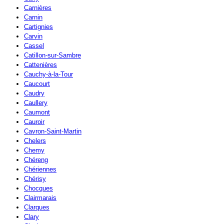
Carnières
Carnin
Cartignies
Carvin
Cassel
Catillon-sur-Sambre
Cattenières
Cauchy-à-la-Tour
Caucourt
Caudry
Caullery
Caumont
Cauroir
Cavron-Saint-Martin
Chelers
Chemy
Chéreng
Chériennes
Chérisy
Chocques
Clairmarais
Clarques
Clary