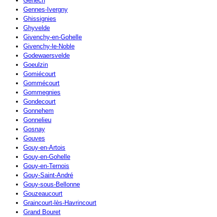
Genech
Gennes-Ivergny
Ghissignies
Ghyvelde
Givenchy-en-Gohelle
Givenchy-le-Noble
Godewaersvelde
Goeulzin
Gomiécourt
Gommécourt
Gommegnies
Gondecourt
Gonnehem
Gonnelieu
Gosnay
Gouves
Gouy-en-Artois
Gouy-en-Gohelle
Gouy-en-Ternois
Gouy-Saint-André
Gouy-sous-Bellonne
Gouzeaucourt
Graincourt-lès-Havrincourt
Grand Bouret