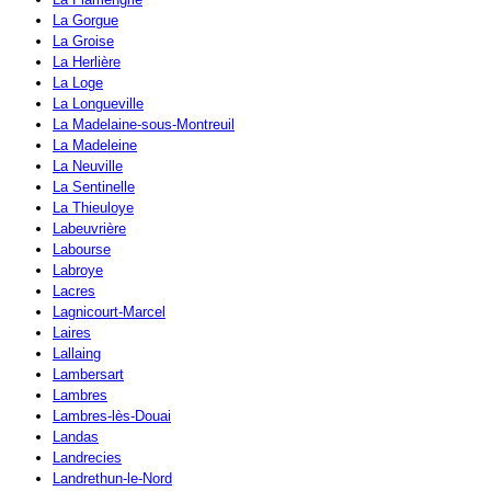
La Gorgue
La Groise
La Herlière
La Loge
La Longueville
La Madelaine-sous-Montreuil
La Madeleine
La Neuville
La Sentinelle
La Thieuloye
Labeuvrière
Labourse
Labroye
Lacres
Lagnicourt-Marcel
Laires
Lallaing
Lambersart
Lambres
Lambres-lès-Douai
Landas
Landrecies
Landrethun-le-Nord