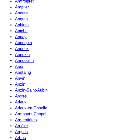
Amfroipret
Amplier
Andres
Angres
Anhiers
Aniche
Annay
Annequin
Anneux
Annezin
Annoeullin
Anor
Anstaing
Anvin
Anzin
Anzin-Saint-Aubin
Ardres
Arleux
Arleux-en-Gohelle
Armbouts-Cappel
Armentières
Arnèke
Arques
Artres