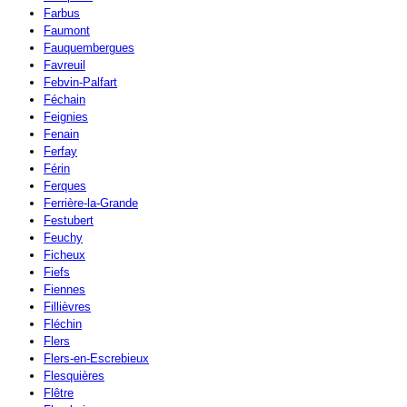
Farbus
Faumont
Fauquembergues
Favreuil
Febvin-Palfart
Féchain
Feignies
Fenain
Ferfay
Férin
Ferques
Ferrière-la-Grande
Festubert
Feuchy
Ficheux
Fiefs
Fiennes
Fillièvres
Fléchin
Flers
Flers-en-Escrebieux
Flesquières
Flêtre