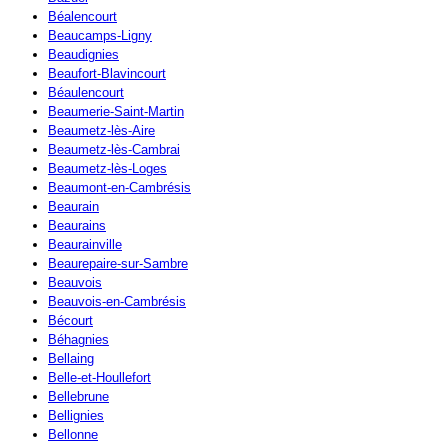
Béalencourt
Beaucamps-Ligny
Beaudignies
Beaufort-Blavincourt
Béaulencourt
Beaumerie-Saint-Martin
Beaumetz-lès-Aire
Beaumetz-lès-Cambrai
Beaumetz-lès-Loges
Beaumont-en-Cambrésis
Beaurain
Beaurains
Beaurainville
Beaurepaire-sur-Sambre
Beauvois
Beauvois-en-Cambrésis
Bécourt
Béhagnies
Bellaing
Belle-et-Houllefort
Bellebrune
Bellignies
Bellonne