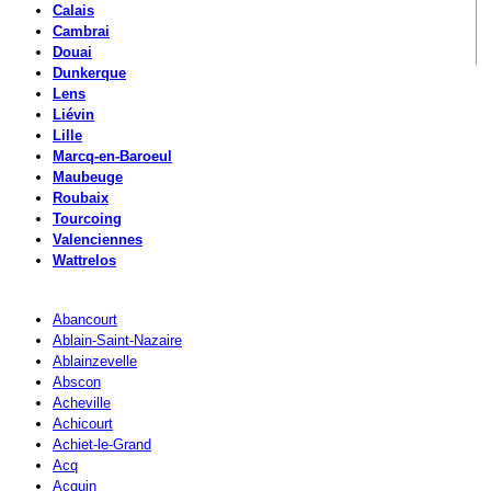
Calais
Cambrai
Douai
Dunkerque
Lens
Liévin
Lille
Marcq-en-Baroeul
Maubeuge
Roubaix
Tourcoing
Valenciennes
Wattrelos
Abancourt
Ablain-Saint-Nazaire
Ablainzevelle
Abscon
Acheville
Achicourt
Achiet-le-Grand
Acq
Acquin