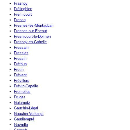
Frasnoy
Frélinghien
Frémicourt
Frencq
Fresnes-lès-Montauban
Fresnes-sur-Escaut
Fresnicourt-le-Dolmen
Fresnoy-en-Gohelle
Fressain
Fressies
Fressin
Fréthun
Fretin
Frévent
Frévillers
Frévin-Capelle
Fromelles
Fruges
Galametz
Gauchin-Légal
Gauchin-Verloingt
Gaudiempré
Gavrelle