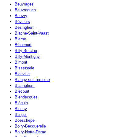
Beuvrages
Beuvrequen
Beuvry
Bévillers
Bezinghem
Biache-Saint-Vaast
Bierne
Bihucourt
Billy-Berclau
Billy-Montigny
Bimont
Bissezeele
Blairville
Blangy-sur-Ternoise
Blaringhem
Blécourt
Blendecques
Bléquin
Blessy
Blingel
Boeschèpe
Boiry-Becquerelle
Boiry-Notre-Dame