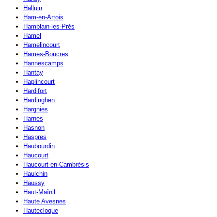
Halluin
Ham-en-Artois
Hamblain-les-Prés
Hamel
Hamelincourt
Hames-Boucres
Hannescamps
Hantay
Haplincourt
Hardifort
Hardinghen
Hargnies
Harnes
Hasnon
Haspres
Haubourdin
Haucourt
Haucourt-en-Cambrésis
Haulchin
Haussy
Haut-Maînil
Haute Avesnes
Hautecloque