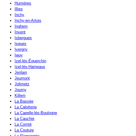
Humières
Illies
Inchy
Inchy-en-Artois
Inghem
Inxent
Isbergues
Isques
Ivergny
Iwuy
Izel-lès-Équerchin
Izel-lès-Hameaux
Jenlain
Jeumont
Jolimetz
Journy
Killem
La Bassée
La Calotterie
La Capelle-lès-Boulogne
La Cauchie
La Comté
La Couture
La Flamengrie