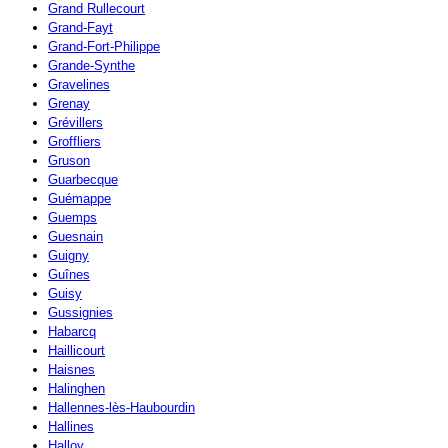
Grand Rullecourt
Grand-Fayt
Grand-Fort-Philippe
Grande-Synthe
Gravelines
Grenay
Grévillers
Groffliers
Gruson
Guarbecque
Guémappe
Guemps
Guesnain
Guigny
Guînes
Guisy
Gussignies
Habarcq
Haillicourt
Haisnes
Halinghen
Hallennes-lès-Haubourdin
Hallines
Halloy