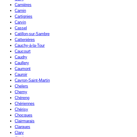
Carnières
Carnin
Cartignies
Carvin
Cassel
Catillon-sur-Sambre
Cattenières
Cauchy-à-la-Tour
Caucourt
Caudry
Caullery
Caumont
Cauroir
Cavron-Saint-Martin
Chelers
Chemy
Chéreng
Chériennes
Chérisy
Chocques
Clairmarais
Clarques
Clary