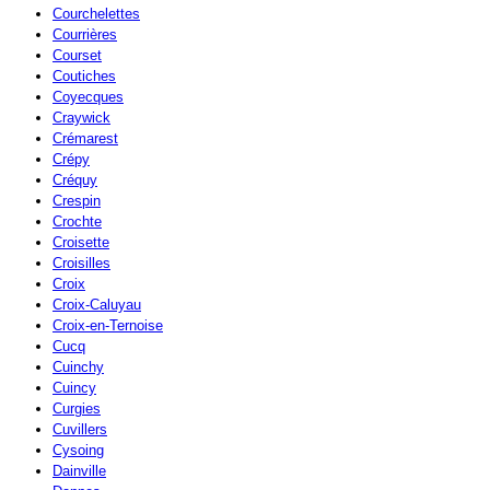
Courchelettes
Courrières
Courset
Coutiches
Coyecques
Craywick
Crémarest
Crépy
Créquy
Crespin
Crochte
Croisette
Croisilles
Croix
Croix-Caluyau
Croix-en-Ternoise
Cucq
Cuinchy
Cuincy
Curgies
Cuvillers
Cysoing
Dainville