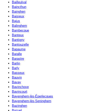
Bailleulval
Baincthun
Bainghen
Baisieux
Bajus
Balinghem
Bambecque
Banteux
Bantigny
Bantouzelle
Bapaume
Baralle
Barastre
Barlin
Barly
Basseux
Bauvin
Bavay
Bavinchove
Bavincourt
Bayenghem-lès-Éperlecques
Bayenghem-lès-Seninghem
Bazinghen
Bazuel