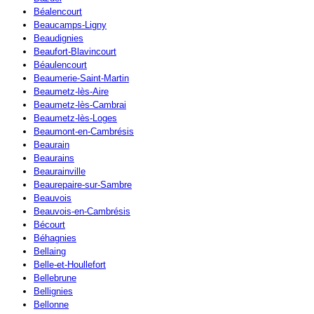
Béalencourt
Beaucamps-Ligny
Beaudignies
Beaufort-Blavincourt
Béaulencourt
Beaumerie-Saint-Martin
Beaumetz-lès-Aire
Beaumetz-lès-Cambrai
Beaumetz-lès-Loges
Beaumont-en-Cambrésis
Beaurain
Beaurains
Beaurainville
Beaurepaire-sur-Sambre
Beauvois
Beauvois-en-Cambrésis
Bécourt
Béhagnies
Bellaing
Belle-et-Houllefort
Bellebrune
Bellignies
Bellonne