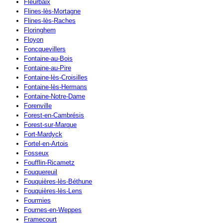
Fleurbaix
Flines-lès-Mortagne
Flines-lès-Raches
Floringhem
Floyon
Foncquevillers
Fontaine-au-Bois
Fontaine-au-Pire
Fontaine-lès-Croisilles
Fontaine-lès-Hermans
Fontaine-Notre-Dame
Forenville
Forest-en-Cambrésis
Forest-sur-Marque
Fort-Mardyck
Fortel-en-Artois
Fosseux
Foufflin-Ricametz
Fouquereuil
Fouquières-lès-Béthune
Fouquières-lès-Lens
Fourmies
Fournes-en-Weppes
Framecourt