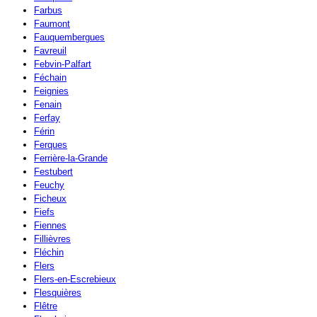
Farbus
Faumont
Fauquembergues
Favreuil
Febvin-Palfart
Féchain
Feignies
Fenain
Ferfay
Férin
Ferques
Ferrière-la-Grande
Festubert
Feuchy
Ficheux
Fiefs
Fiennes
Fillièvres
Fléchin
Flers
Flers-en-Escrebieux
Flesquières
Flêtre