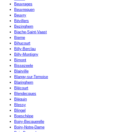
Beuvrages
Beuvrequen
Beuvry
Bévillers
Bezinghem
Biache-Saint-Vaast
Bierne
Bihucourt
Billy-Berclau
Billy-Montigny
Bimont
Bissezeele
Blairville
Blangy-sur-Ternoise
Blaringhem
Blécourt
Blendecques
Bléquin
Blessy
Blingel
Boeschèpe
Boiry-Becquerelle
Boiry-Notre-Dame