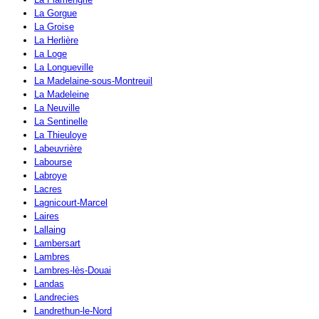
La Gorgue
La Groise
La Herlière
La Loge
La Longueville
La Madelaine-sous-Montreuil
La Madeleine
La Neuville
La Sentinelle
La Thieuloye
Labeuvrière
Labourse
Labroye
Lacres
Lagnicourt-Marcel
Laires
Lallaing
Lambersart
Lambres
Lambres-lès-Douai
Landas
Landrecies
Landrethun-le-Nord