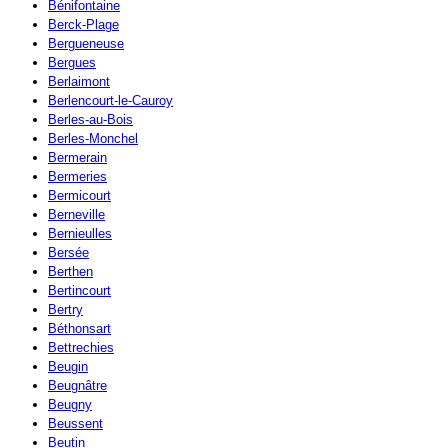
Bénifontaine
Berck-Plage
Bergueneuse
Bergues
Berlaimont
Berlencourt-le-Cauroy
Berles-au-Bois
Berles-Monchel
Bermerain
Bermeries
Bermicourt
Berneville
Bernieulles
Bersée
Berthen
Bertincourt
Bertry
Béthonsart
Bettrechies
Beugin
Beugnâtre
Beugny
Beussent
Beutin