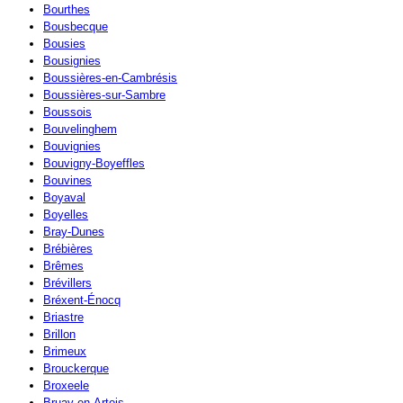
Bourthes
Bousbecque
Bousies
Bousignies
Boussières-en-Cambrésis
Boussières-sur-Sambre
Boussois
Bouvelinghem
Bouvignies
Bouvigny-Boyeffles
Bouvines
Boyaval
Boyelles
Bray-Dunes
Brébières
Brêmes
Brévillers
Bréxent-Énocq
Briastre
Brillon
Brimeux
Brouckerque
Broxeele
Bruay-en-Artois