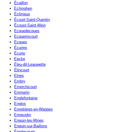
Écaillon
Echinghen
Éclimeux
Écourt-Saint-Quentin
Écoust-Saint-Mein
Ecquedecques
Ecquemicourt
Ecques
Écuires
Écurie
Eecke
Éleu-dit-Leauwette
Élincourt
Elnes
Embry
Émerchicourt
Emmerin
Englefontaine
Englos
Ennetières-en-Weppes
Ennevelin
Enquin-les-Mines
Enquin-sur-Baillons
Éperlecques