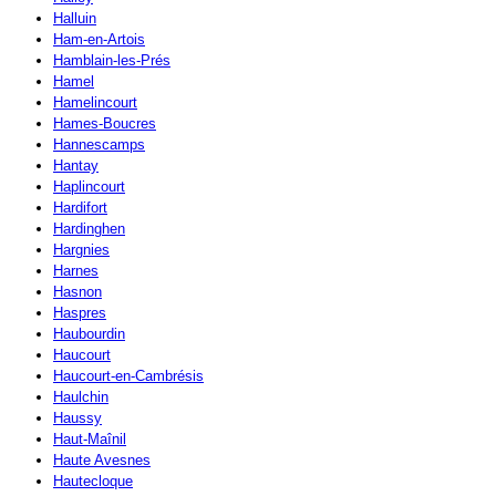
Halluin
Ham-en-Artois
Hamblain-les-Prés
Hamel
Hamelincourt
Hames-Boucres
Hannescamps
Hantay
Haplincourt
Hardifort
Hardinghen
Hargnies
Harnes
Hasnon
Haspres
Haubourdin
Haucourt
Haucourt-en-Cambrésis
Haulchin
Haussy
Haut-Maînil
Haute Avesnes
Hautecloque