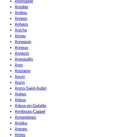
Amfroipret
Amplier
Andres
Angres
Anhiers
Aniche
Annay
Annequin
Anneux
Annezin
Annoeullin
Anor
Anstaing
Anvin
Anzin
Anzin-Saint-Aubin
Ardres
Arleux
Arleux-en-Gohelle
Armbouts-Cappel
Armentières
Arnèke
Arques
Artres