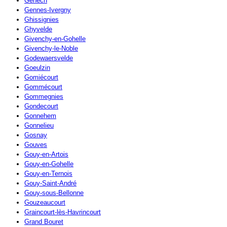
Genech
Gennes-Ivergny
Ghissignies
Ghyvelde
Givenchy-en-Gohelle
Givenchy-le-Noble
Godewaersvelde
Goeulzin
Gomiécourt
Gommécourt
Gommegnies
Gondecourt
Gonnehem
Gonnelieu
Gosnay
Gouves
Gouy-en-Artois
Gouy-en-Gohelle
Gouy-en-Ternois
Gouy-Saint-André
Gouy-sous-Bellonne
Gouzeaucourt
Graincourt-lès-Havrincourt
Grand Bouret