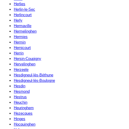
Herlies
Herlin-le-Sec
Herlincourt
Herly
Hermaville
Hermelinghen
Hermies
Hermin
Hernicourt
Herrin
Hersin-Coupigny
Hervelinghen
Herzeele
Hesdigneul-lès-Béthune
Hesdigneul-lès-Boulogne
Hesdin
Hesmond
Hestrus
Heuchin
Heuringhem
Hezecques
Hinges
Hocquinghen