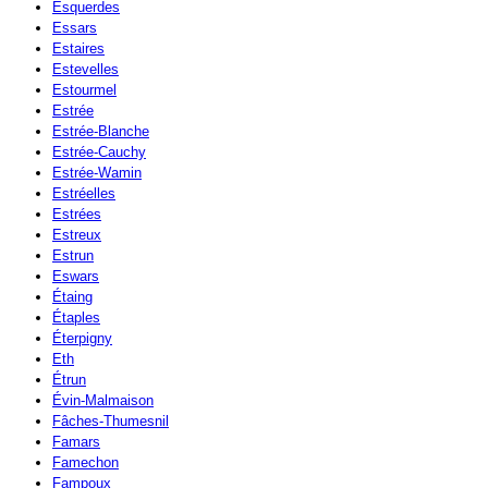
Esquerdes
Essars
Estaires
Estevelles
Estourmel
Estrée
Estrée-Blanche
Estrée-Cauchy
Estrée-Wamin
Estréelles
Estrées
Estreux
Estrun
Eswars
Étaing
Étaples
Éterpigny
Eth
Étrun
Évin-Malmaison
Fâches-Thumesnil
Famars
Famechon
Fampoux