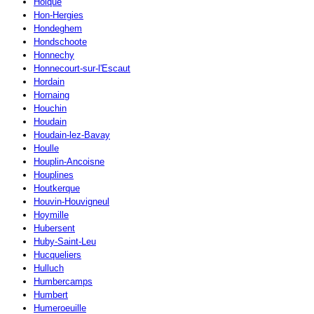
Holque
Hon-Hergies
Hondeghem
Hondschoote
Honnechy
Honnecourt-sur-l'Escaut
Hordain
Hornaing
Houchin
Houdain
Houdain-lez-Bavay
Houlle
Houplin-Ancoisne
Houplines
Houtkerque
Houvin-Houvigneul
Hoymille
Hubersent
Huby-Saint-Leu
Hucqueliers
Hulluch
Humbercamps
Humbert
Humeroeuille