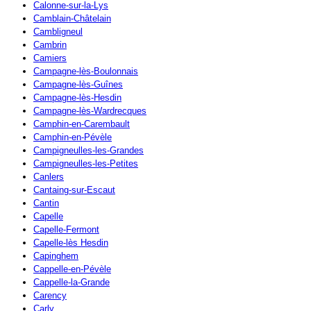
Calonne-sur-la-Lys
Camblain-Châtelain
Cambligneul
Cambrin
Camiers
Campagne-lès-Boulonnais
Campagne-lès-Guînes
Campagne-lès-Hesdin
Campagne-lès-Wardrecques
Camphin-en-Carembault
Camphin-en-Pévèle
Campigneulles-les-Grandes
Campigneulles-les-Petites
Canlers
Cantaing-sur-Escaut
Cantin
Capelle
Capelle-Fermont
Capelle-lès Hesdin
Capinghem
Cappelle-en-Pévèle
Cappelle-la-Grande
Carency
Carly