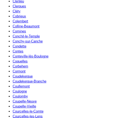
Clenleu
Clerques
Cléty
Cobrieux
Colembert
Colline-Beaumont
Comines
Conchil-le-Temple
Conchy-sur-Canche
Condette
Contes
Conteville-lès-Boulogne
Coquelles
Corbehem
Cormont
Coudekerque
Coudekerque-Branche
Coullemont
Coulogne
Coulomby
Coupelle-Neuve
Coupelle-Vieille
Courcelles-le-Comte
Courcelles-les-Lens