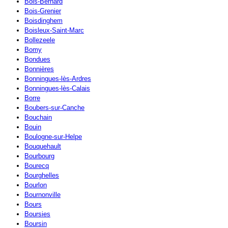
Bois-Bernard
Bois-Grenier
Boisdinghem
Boisleux-Saint-Marc
Bollezeele
Bomy
Bondues
Bonnières
Bonningues-lès-Ardres
Bonningues-lès-Calais
Borre
Boubers-sur-Canche
Bouchain
Bouin
Boulogne-sur-Helpe
Bouquehault
Bourbourg
Bourecq
Bourghelles
Bourlon
Bournonville
Bours
Boursies
Boursin