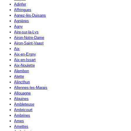
Adinfer
Affringues
Agnez-lès-Duisans
Agnières
Agny
Aire-sur-la-Lys
Airon-Notre-Dame
Airon-Saint-Vaast
Aix
Aix-en-Ergny
Aix-en-Issart
Aix-Noulette
Alembon
Alette
Alincthun
Allennes-les-Marais
Allouagne
Alquines
Ambleteuse
Ambricourt
Ambrines
Ames
Amettes