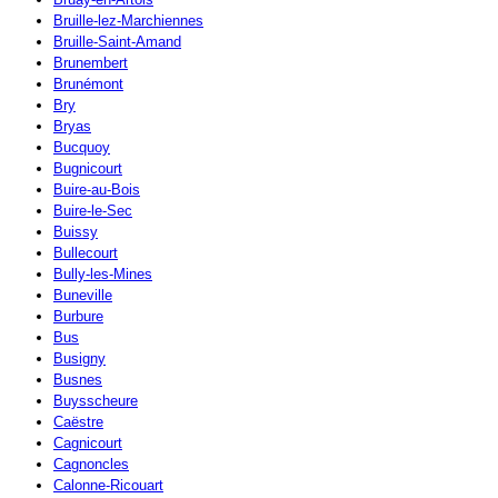
Bruille-lez-Marchiennes
Bruille-Saint-Amand
Brunembert
Brunémont
Bry
Bryas
Bucquoy
Bugnicourt
Buire-au-Bois
Buire-le-Sec
Buissy
Bullecourt
Bully-les-Mines
Buneville
Burbure
Bus
Busigny
Busnes
Buysscheure
Caëstre
Cagnicourt
Cagnoncles
Calonne-Ricouart