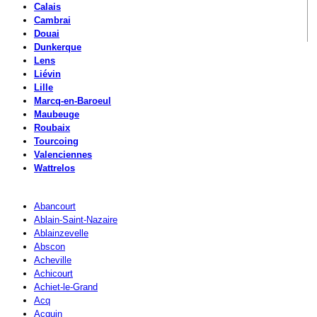
Calais
Cambrai
Douai
Dunkerque
Lens
Liévin
Lille
Marcq-en-Baroeul
Maubeuge
Roubaix
Tourcoing
Valenciennes
Wattrelos
Abancourt
Ablain-Saint-Nazaire
Ablainzevelle
Abscon
Acheville
Achicourt
Achiet-le-Grand
Acq
Acquin