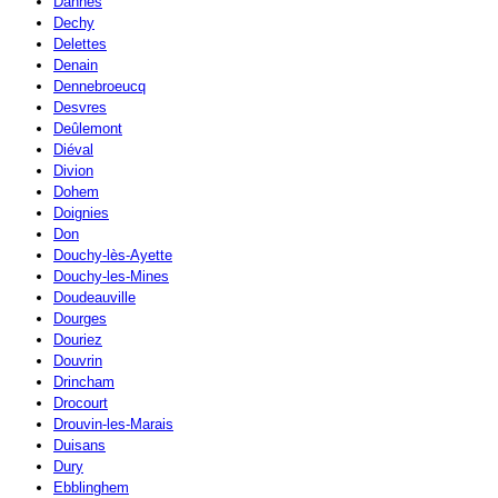
Dannes
Dechy
Delettes
Denain
Dennebroeucq
Desvres
Deûlemont
Diéval
Divion
Dohem
Doignies
Don
Douchy-lès-Ayette
Douchy-les-Mines
Doudeauville
Dourges
Douriez
Douvrin
Drincham
Drocourt
Drouvin-les-Marais
Duisans
Dury
Ebblinghem