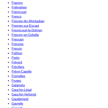
Frasnoy
Frélinghien
Frémicourt
Frencq
Fresnes-lès-Montauban
Fresnes-sur-Escaut
Fresnicourt-le-Dolmen
Fresnoy-en-Gohelle
Fressain
Fressies
Fressin
Fréthun
Fretin
Frévent
Frévillers
Frévin-Capelle
Fromelles
Fruges
Galametz
Gauchin-Légal
Gauchin-Verloingt
Gaudiempré
Gavrelle