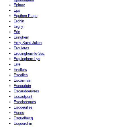
Épinoy
Eps
Équihen-Plage
Erchin
Ergny
Érin
Eringhem
Erny-Saint-Julien
Erquières
Erquinghem-le-Sec
Erquinghem-Lys
Erre
Ervillers
Escalles
Escarmain
Escaudain
Escaudoeuvres
Escautpont
Escobecques
Escoeuilles
Esnes
Esquelbecq
Esquerchin