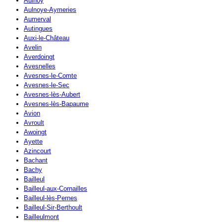
Aulnoy
Aulnoye-Aymeries
Aumerval
Autingues
Auxi-le-Château
Avelin
Averdoingt
Avesnelles
Avesnes-le-Comte
Avesnes-le-Sec
Avesnes-lès-Aubert
Avesnes-lès-Bapaume
Avion
Avroult
Awoingt
Ayette
Azincourt
Bachant
Bachy
Bailleul
Bailleul-aux-Cornailles
Bailleul-lès-Pernes
Bailleul-Sir-Berthoult
Bailleulmont