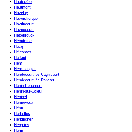
Hautecôte
Hautmont
Haveluy
Haverskerque
Havrincourt
Haynecourt
Hazebrouck
Hébuterne
Hecq
Hélesmes
Helfaut
Hem
Hem-Lenglet
Hendecourt-lès-Cagnicourt
Hendecourt-lès-Ransart
Hénin-Beaumont
Hénin-sur-Cojeul
Héninel
Henneveux
Hénu
Herbelles
Herbinghen
Hergnies
Hérin