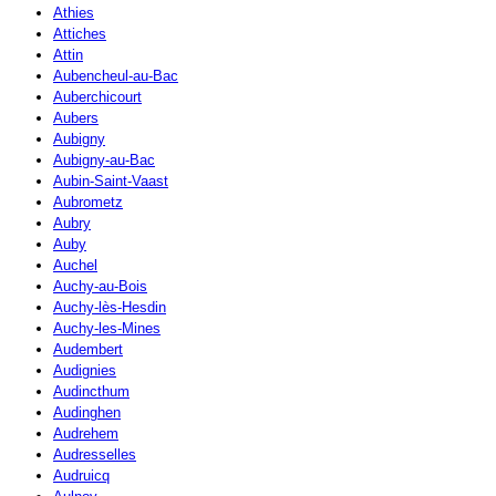
Athies
Attiches
Attin
Aubencheul-au-Bac
Auberchicourt
Aubers
Aubigny
Aubigny-au-Bac
Aubin-Saint-Vaast
Aubrometz
Aubry
Auby
Auchel
Auchy-au-Bois
Auchy-lès-Hesdin
Auchy-les-Mines
Audembert
Audignies
Audincthum
Audinghen
Audrehem
Audresselles
Audruicq