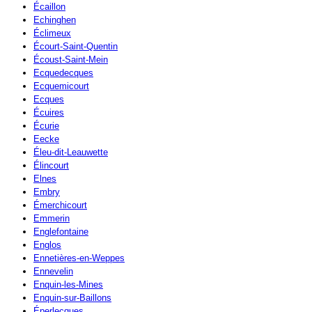
Écaillon
Echinghen
Éclimeux
Écourt-Saint-Quentin
Écoust-Saint-Mein
Ecquedecques
Ecquemicourt
Ecques
Écuires
Écurie
Eecke
Éleu-dit-Leauwette
Élincourt
Elnes
Embry
Émerchicourt
Emmerin
Englefontaine
Englos
Ennetières-en-Weppes
Ennevelin
Enquin-les-Mines
Enquin-sur-Baillons
Éperlecques