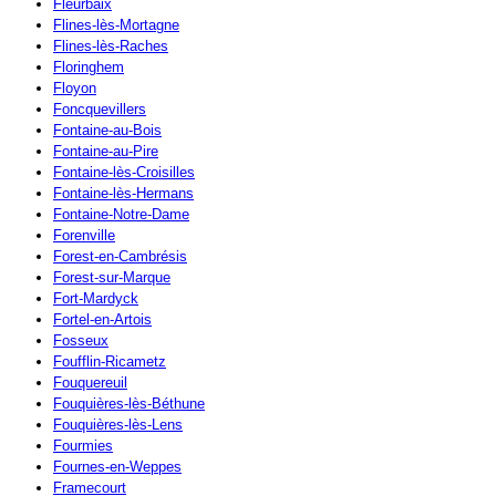
Fleurbaix
Flines-lès-Mortagne
Flines-lès-Raches
Floringhem
Floyon
Foncquevillers
Fontaine-au-Bois
Fontaine-au-Pire
Fontaine-lès-Croisilles
Fontaine-lès-Hermans
Fontaine-Notre-Dame
Forenville
Forest-en-Cambrésis
Forest-sur-Marque
Fort-Mardyck
Fortel-en-Artois
Fosseux
Foufflin-Ricametz
Fouquereuil
Fouquières-lès-Béthune
Fouquières-lès-Lens
Fourmies
Fournes-en-Weppes
Framecourt