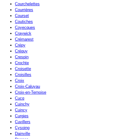
Courchelettes
Courrières
Courset
Coutiches
Coyecques
Craywick
Crémarest
Crépy
Créquy
Crespin
Crochte
Croisette
Croisilles
Croix
Croix-Caluyau
Croix-en-Ternoise
Cucq
Cuinchy
Cuincy
Curgies
Cuvillers
Cysoing
Dainville