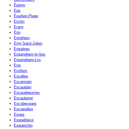
Épinoy
Eps
Équihen-Plage
Erchin
Ergny
Érin
Eringhem
Erny-Saint-Julien
Erquières
Erquinghem-le-Sec
Erquinghem-Lys
Erre
Ervillers
Escalles
Escarmain
Escaudain
Escaudoeuvres
Escautpont
Escobecques
Escoeuilles
Esnes
Esquelbecq
Esquerchin