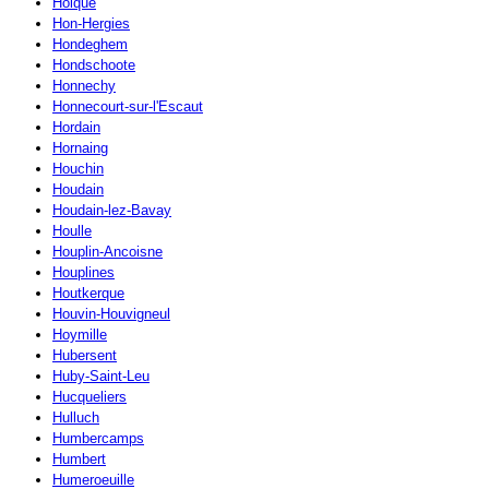
Holque
Hon-Hergies
Hondeghem
Hondschoote
Honnechy
Honnecourt-sur-l'Escaut
Hordain
Hornaing
Houchin
Houdain
Houdain-lez-Bavay
Houlle
Houplin-Ancoisne
Houplines
Houtkerque
Houvin-Houvigneul
Hoymille
Hubersent
Huby-Saint-Leu
Hucqueliers
Hulluch
Humbercamps
Humbert
Humeroeuille