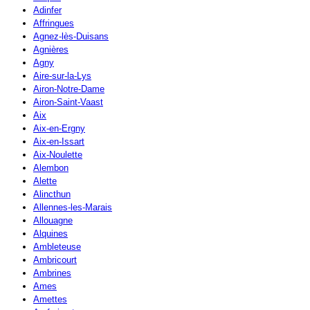
Adinfer
Affringues
Agnez-lès-Duisans
Agnières
Agny
Aire-sur-la-Lys
Airon-Notre-Dame
Airon-Saint-Vaast
Aix
Aix-en-Ergny
Aix-en-Issart
Aix-Noulette
Alembon
Alette
Alincthun
Allennes-les-Marais
Allouagne
Alquines
Ambleteuse
Ambricourt
Ambrines
Ames
Amettes