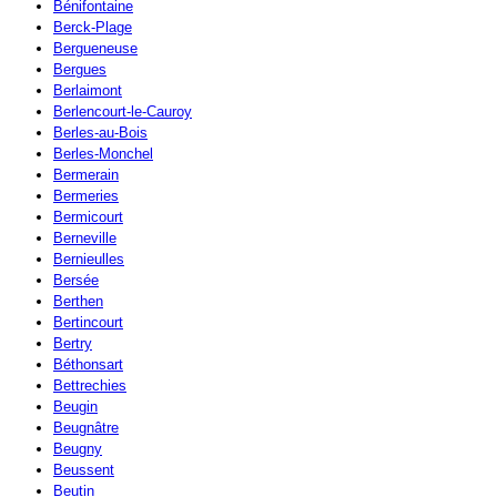
Bénifontaine
Berck-Plage
Bergueneuse
Bergues
Berlaimont
Berlencourt-le-Cauroy
Berles-au-Bois
Berles-Monchel
Bermerain
Bermeries
Bermicourt
Berneville
Bernieulles
Bersée
Berthen
Bertincourt
Bertry
Béthonsart
Bettrechies
Beugin
Beugnâtre
Beugny
Beussent
Beutin