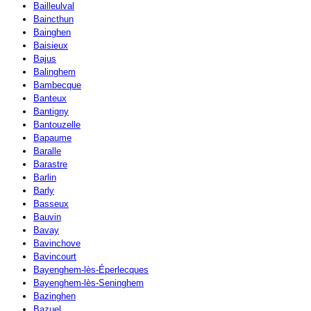
Bailleulval
Baincthun
Bainghen
Baisieux
Bajus
Balinghem
Bambecque
Banteux
Bantigny
Bantouzelle
Bapaume
Baralle
Barastre
Barlin
Barly
Basseux
Bauvin
Bavay
Bavinchove
Bavincourt
Bayenghem-lès-Éperlecques
Bayenghem-lès-Seninghem
Bazinghen
Bazuel