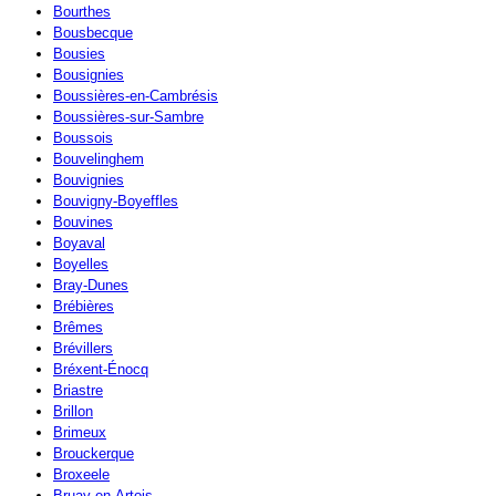
Bourthes
Bousbecque
Bousies
Bousignies
Boussières-en-Cambrésis
Boussières-sur-Sambre
Boussois
Bouvelinghem
Bouvignies
Bouvigny-Boyeffles
Bouvines
Boyaval
Boyelles
Bray-Dunes
Brébières
Brêmes
Brévillers
Bréxent-Énocq
Briastre
Brillon
Brimeux
Brouckerque
Broxeele
Bruay-en-Artois