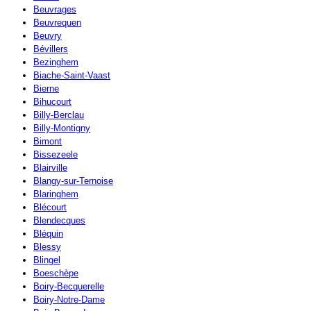
Beuvrages
Beuvrequen
Beuvry
Bévillers
Bezinghem
Biache-Saint-Vaast
Bierne
Bihucourt
Billy-Berclau
Billy-Montigny
Bimont
Bissezeele
Blairville
Blangy-sur-Ternoise
Blaringhem
Blécourt
Blendecques
Bléquin
Blessy
Blingel
Boeschèpe
Boiry-Becquerelle
Boiry-Notre-Dame