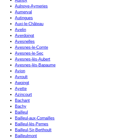
Aulnoy
Aulnoye-Aymeries
Aumerval
Autingues
Auxi-le-Château
Avelin
Averdoingt
Avesnelles
Avesnes-le-Comte
Avesnes-le-Sec
Avesnes-lès-Aubert
Avesnes-lès-Bapaume
Avion
Avroult
Awoingt
Ayette
Azincourt
Bachant
Bachy
Bailleul
Bailleul-aux-Cornailles
Bailleul-lès-Pernes
Bailleul-Sir-Berthoult
Bailleulmont