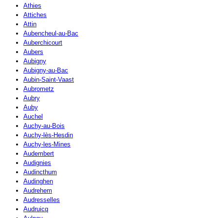
Athies
Attiches
Attin
Aubencheul-au-Bac
Auberchicourt
Aubers
Aubigny
Aubigny-au-Bac
Aubin-Saint-Vaast
Aubrometz
Aubry
Auby
Auchel
Auchy-au-Bois
Auchy-lès-Hesdin
Auchy-les-Mines
Audembert
Audignies
Audincthum
Audinghen
Audrehem
Audresselles
Audruicq