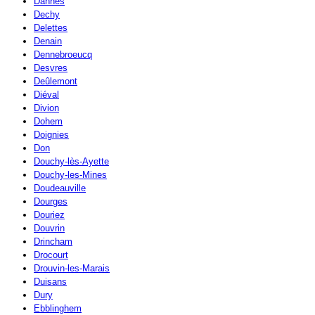
Dannes
Dechy
Delettes
Denain
Dennebroeucq
Desvres
Deûlemont
Diéval
Divion
Dohem
Doignies
Don
Douchy-lès-Ayette
Douchy-les-Mines
Doudeauville
Dourges
Douriez
Douvrin
Drincham
Drocourt
Drouvin-les-Marais
Duisans
Dury
Ebblinghem