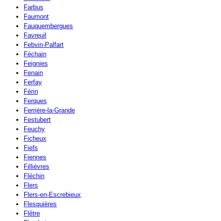
Farbus
Faumont
Fauquembergues
Favreuil
Febvin-Palfart
Féchain
Feignies
Fenain
Ferfay
Férin
Ferques
Ferrière-la-Grande
Festubert
Feuchy
Ficheux
Fiefs
Fiennes
Fillièvres
Fléchin
Flers
Flers-en-Escrebieux
Flesquières
Flêtre