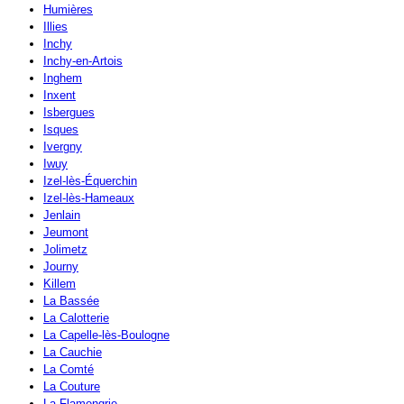
Humières
Illies
Inchy
Inchy-en-Artois
Inghem
Inxent
Isbergues
Isques
Ivergny
Iwuy
Izel-lès-Équerchin
Izel-lès-Hameaux
Jenlain
Jeumont
Jolimetz
Journy
Killem
La Bassée
La Calotterie
La Capelle-lès-Boulogne
La Cauchie
La Comté
La Couture
La Flamengrie