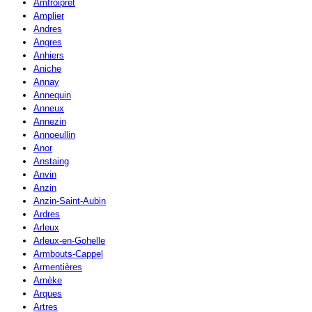
Amfroipret
Amplier
Andres
Angres
Anhiers
Aniche
Annay
Annequin
Anneux
Annezin
Annoeullin
Anor
Anstaing
Anvin
Anzin
Anzin-Saint-Aubin
Ardres
Arleux
Arleux-en-Gohelle
Armbouts-Cappel
Armentières
Arnèke
Arques
Artres