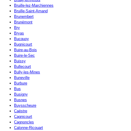
Bruille-lez-Marchiennes
Bruille-Saint-Amand
Brunembert
Brunémont
Bry
Bryas
Bucquoy
Bugnicourt
Buire-au-Bois
Buire-le-Sec
Buissy
Bullecourt
Bully-les-Mines
Buneville
Burbure
Bus
Busigny
Busnes
Buysscheure
Caëstre
Cagnicourt
Cagnoncles
Calonne-Ricouart