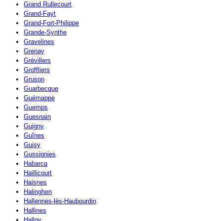
Grand Rullecourt
Grand-Fayt
Grand-Fort-Philippe
Grande-Synthe
Gravelines
Grenay
Grévillers
Groffliers
Gruson
Guarbecque
Guémappe
Guemps
Guesnain
Guigny
Guînes
Guisy
Gussignies
Habarcq
Haillicourt
Haisnes
Halinghen
Hallennes-lès-Haubourdin
Hallines
Halloy