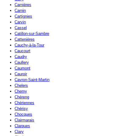
Carnières
Carnin
Cartignies
Carvin
Cassel
Catillon-sur-Sambre
Cattenières
Cauchy-à-la-Tour
Caucourt
Caudry
Caullery
Caumont
Cauroir
Cavron-Saint-Martin
Chelers
Chemy
Chéreng
Chériennes
Chérisy
Chocques
Clairmarais
Clarques
Clary