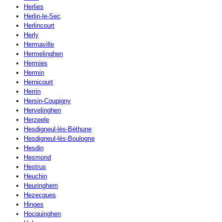
Herlies
Herlin-le-Sec
Herlincourt
Herly
Hermaville
Hermelinghen
Hermies
Hermin
Hernicourt
Herrin
Hersin-Coupigny
Hervelinghen
Herzeele
Hesdigneul-lès-Béthune
Hesdigneul-lès-Boulogne
Hesdin
Hesmond
Hestrus
Heuchin
Heuringhem
Hezecques
Hinges
Hocquinghen