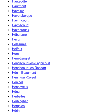
Hautecôte
Hautmont
Haveluy
Haverskerque
Havrincourt
Haynecourt
Hazebrouck
Hébuterne
Hecq
Hélesmes
Helfaut
Hem
Hem-Lenglet
Hendecourt-lès-Cagnicourt
Hendecourt-lès-Ransart
Hénin-Beaumont
Hénin-sur-Cojeul
Héninel
Henneveux
Hénu
Herbelles
Herbinghen
Hergnies
Hérin