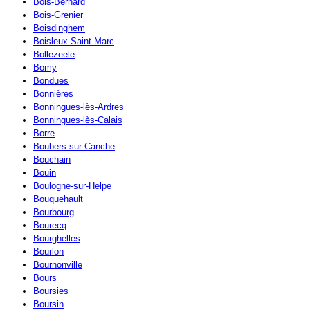
Bois-Bernard
Bois-Grenier
Boisdinghem
Boisleux-Saint-Marc
Bollezeele
Bomy
Bondues
Bonnières
Bonningues-lès-Ardres
Bonningues-lès-Calais
Borre
Boubers-sur-Canche
Bouchain
Bouin
Boulogne-sur-Helpe
Bouquehault
Bourbourg
Bourecq
Bourghelles
Bourlon
Bournonville
Bours
Boursies
Boursin