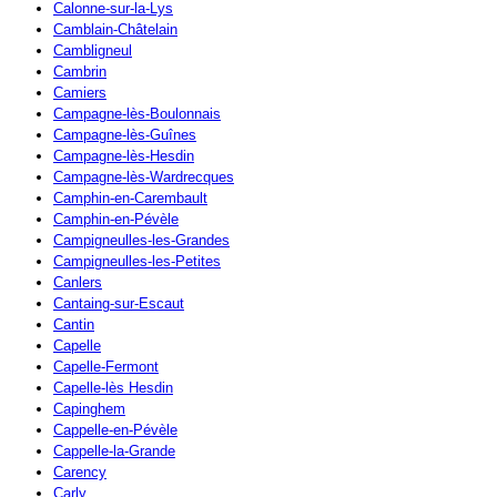
Calonne-sur-la-Lys
Camblain-Châtelain
Cambligneul
Cambrin
Camiers
Campagne-lès-Boulonnais
Campagne-lès-Guînes
Campagne-lès-Hesdin
Campagne-lès-Wardrecques
Camphin-en-Carembault
Camphin-en-Pévèle
Campigneulles-les-Grandes
Campigneulles-les-Petites
Canlers
Cantaing-sur-Escaut
Cantin
Capelle
Capelle-Fermont
Capelle-lès Hesdin
Capinghem
Cappelle-en-Pévèle
Cappelle-la-Grande
Carency
Carly