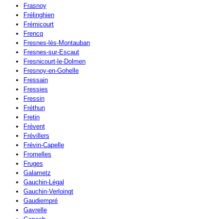
Frasnoy
Frélinghien
Frémicourt
Frencq
Fresnes-lès-Montauban
Fresnes-sur-Escaut
Fresnicourt-le-Dolmen
Fresnoy-en-Gohelle
Fressain
Fressies
Fressin
Fréthun
Fretin
Frévent
Frévillers
Frévin-Capelle
Fromelles
Fruges
Galametz
Gauchin-Légal
Gauchin-Verloingt
Gaudiempré
Gavrelle