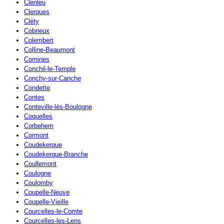
Clenleu
Clerques
Cléty
Cobrieux
Colembert
Colline-Beaumont
Comines
Conchil-le-Temple
Conchy-sur-Canche
Condette
Contes
Conteville-lès-Boulogne
Coquelles
Corbehem
Cormont
Coudekerque
Coudekerque-Branche
Coullemont
Coulogne
Coulomby
Coupelle-Neuve
Coupelle-Vieille
Courcelles-le-Comte
Courcelles-les-Lens