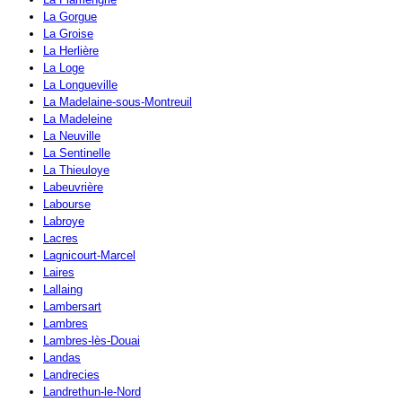
La Gorgue
La Groise
La Herlière
La Loge
La Longueville
La Madelaine-sous-Montreuil
La Madeleine
La Neuville
La Sentinelle
La Thieuloye
Labeuvrière
Labourse
Labroye
Lacres
Lagnicourt-Marcel
Laires
Lallaing
Lambersart
Lambres
Lambres-lès-Douai
Landas
Landrecies
Landrethun-le-Nord