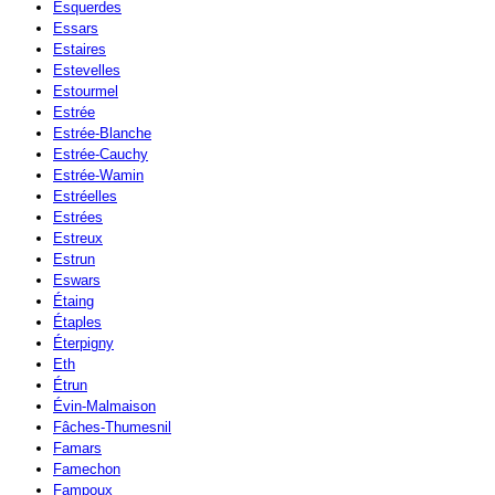
Esquerdes
Essars
Estaires
Estevelles
Estourmel
Estrée
Estrée-Blanche
Estrée-Cauchy
Estrée-Wamin
Estréelles
Estrées
Estreux
Estrun
Eswars
Étaing
Étaples
Éterpigny
Eth
Étrun
Évin-Malmaison
Fâches-Thumesnil
Famars
Famechon
Fampoux