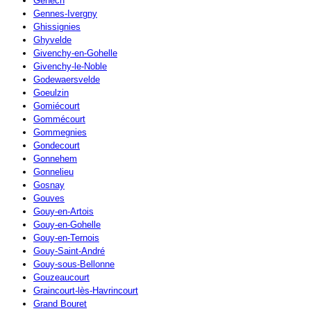
Genech
Gennes-Ivergny
Ghissignies
Ghyvelde
Givenchy-en-Gohelle
Givenchy-le-Noble
Godewaersvelde
Goeulzin
Gomiécourt
Gommécourt
Gommegnies
Gondecourt
Gonnehem
Gonnelieu
Gosnay
Gouves
Gouy-en-Artois
Gouy-en-Gohelle
Gouy-en-Ternois
Gouy-Saint-André
Gouy-sous-Bellonne
Gouzeaucourt
Graincourt-lès-Havrincourt
Grand Bouret