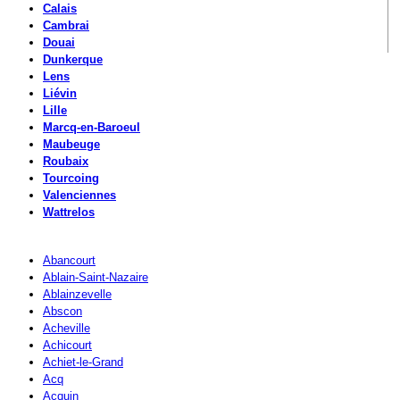
Calais
Cambrai
Douai
Dunkerque
Lens
Liévin
Lille
Marcq-en-Baroeul
Maubeuge
Roubaix
Tourcoing
Valenciennes
Wattrelos
Abancourt
Ablain-Saint-Nazaire
Ablainzevelle
Abscon
Acheville
Achicourt
Achiet-le-Grand
Acq
Acquin