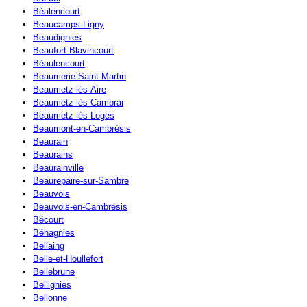
Béalencourt
Beaucamps-Ligny
Beaudignies
Beaufort-Blavincourt
Béaulencourt
Beaumerie-Saint-Martin
Beaumetz-lès-Aire
Beaumetz-lès-Cambrai
Beaumetz-lès-Loges
Beaumont-en-Cambrésis
Beaurain
Beaurains
Beaurainville
Beaurepaire-sur-Sambre
Beauvois
Beauvois-en-Cambrésis
Bécourt
Béhagnies
Bellaing
Belle-et-Houllefort
Bellebrune
Bellignies
Bellonne