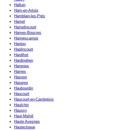
Halluin
Ham-en-Artois
Hamblain-les-Prés
Hamel
Hamelincourt
Hames-Boucres
Hannescamps
Hantay
Haplincourt
Hardifort
Hardinghen
Hargnies
Harnes
Hasnon
Haspres
Haubourdin
Haucourt
Haucourt-en-Cambrésis
Haulchin
Haussy
Haut-Maînil
Haute Avesnes
Hautecloque