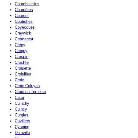
Courchelettes
Courrières
Courset
Coutiches
Coyecques
Craywick
Crémarest
Crépy
Créquy
Crespin
Crochte
Croisette
Croisilles
Croix
Croix-Caluyau
Croix-en-Ternoise
Cucq
Cuinchy
Cuincy
Curgies
Cuvillers
Cysoing
Dainville