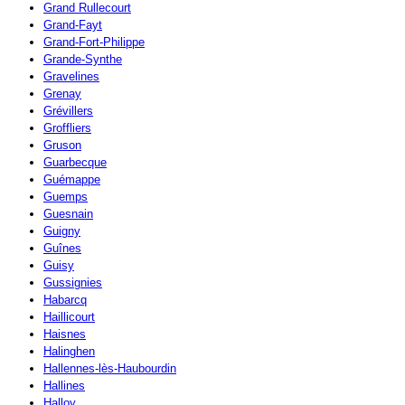
Grand Rullecourt
Grand-Fayt
Grand-Fort-Philippe
Grande-Synthe
Gravelines
Grenay
Grévillers
Groffliers
Gruson
Guarbecque
Guémappe
Guemps
Guesnain
Guigny
Guînes
Guisy
Gussignies
Habarcq
Haillicourt
Haisnes
Halinghen
Hallennes-lès-Haubourdin
Hallines
Halloy