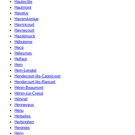
Hautecôte
Hautmont
Haveluy
Haverskerque
Havrincourt
Haynecourt
Hazebrouck
Hébuterne
Hecq
Hélesmes
Helfaut
Hem
Hem-Lenglet
Hendecourt-lès-Cagnicourt
Hendecourt-lès-Ransart
Hénin-Beaumont
Hénin-sur-Cojeul
Héninel
Henneveux
Hénu
Herbelles
Herbinghen
Hergnies
Hérin