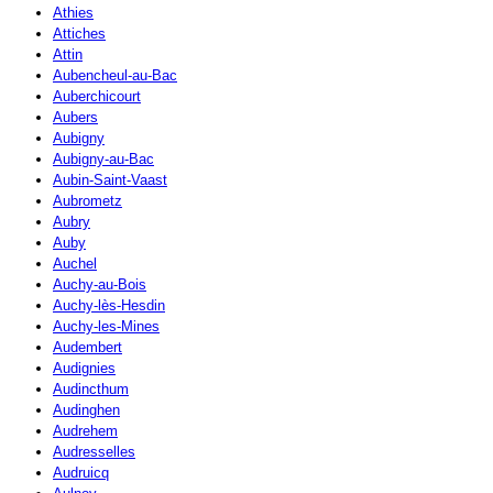
Athies
Attiches
Attin
Aubencheul-au-Bac
Auberchicourt
Aubers
Aubigny
Aubigny-au-Bac
Aubin-Saint-Vaast
Aubrometz
Aubry
Auby
Auchel
Auchy-au-Bois
Auchy-lès-Hesdin
Auchy-les-Mines
Audembert
Audignies
Audincthum
Audinghen
Audrehem
Audresselles
Audruicq