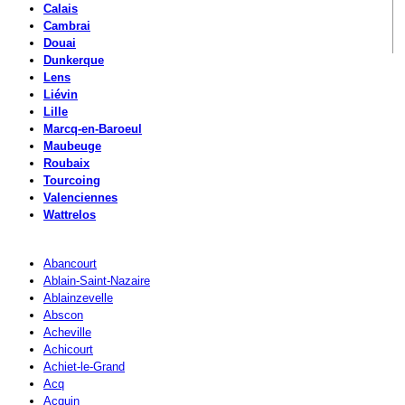
Calais
Cambrai
Douai
Dunkerque
Lens
Liévin
Lille
Marcq-en-Baroeul
Maubeuge
Roubaix
Tourcoing
Valenciennes
Wattrelos
Abancourt
Ablain-Saint-Nazaire
Ablainzevelle
Abscon
Acheville
Achicourt
Achiet-le-Grand
Acq
Acquin