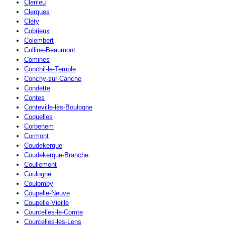
Clenleu
Clerques
Cléty
Cobrieux
Colembert
Colline-Beaumont
Comines
Conchil-le-Temple
Conchy-sur-Canche
Condette
Contes
Conteville-lès-Boulogne
Coquelles
Corbehem
Cormont
Coudekerque
Coudekerque-Branche
Coullemont
Coulogne
Coulomby
Coupelle-Neuve
Coupelle-Vieille
Courcelles-le-Comte
Courcelles-les-Lens