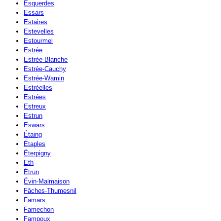
Esquerdes
Essars
Estaires
Estevelles
Estourmel
Estrée
Estrée-Blanche
Estrée-Cauchy
Estrée-Wamin
Estréelles
Estrées
Estreux
Estrun
Eswars
Étaing
Étaples
Éterpigny
Eth
Étrun
Évin-Malmaison
Fâches-Thumesnil
Famars
Famechon
Fampoux