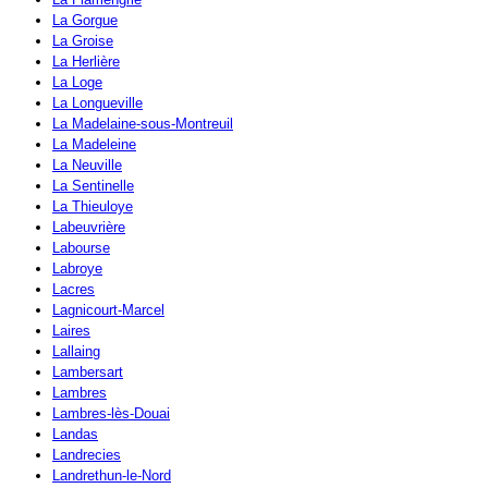
La Gorgue
La Groise
La Herlière
La Loge
La Longueville
La Madelaine-sous-Montreuil
La Madeleine
La Neuville
La Sentinelle
La Thieuloye
Labeuvrière
Labourse
Labroye
Lacres
Lagnicourt-Marcel
Laires
Lallaing
Lambersart
Lambres
Lambres-lès-Douai
Landas
Landrecies
Landrethun-le-Nord