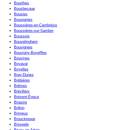
Bourthes
Bousbecque
Bousies
Bousignies
Boussières-en-Cambrésis
Boussières-sur-Sambre
Boussois
Bouvelinghem
Bouvignies
Bouvigny-Boyeffles
Bouvines
Boyaval
Boyelles
Bray-Dunes
Brébières
Brêmes
Brévillers
Bréxent-Énocq
Briastre
Brillon
Brimeux
Brouckerque
Broxeele
Bruay-en-Artois