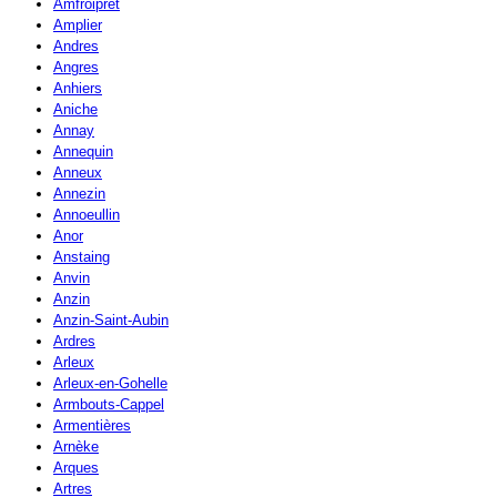
Amfroipret
Amplier
Andres
Angres
Anhiers
Aniche
Annay
Annequin
Anneux
Annezin
Annoeullin
Anor
Anstaing
Anvin
Anzin
Anzin-Saint-Aubin
Ardres
Arleux
Arleux-en-Gohelle
Armbouts-Cappel
Armentières
Arnèke
Arques
Artres