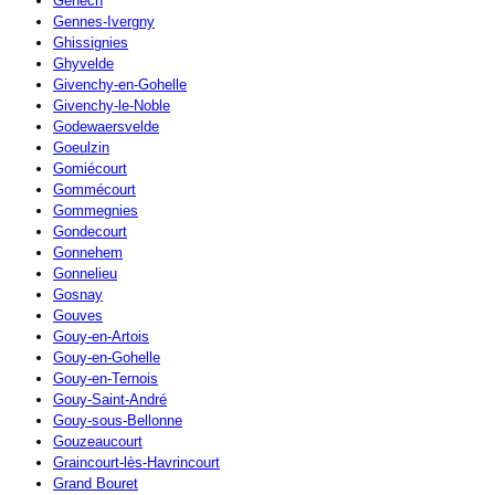
Genech
Gennes-Ivergny
Ghissignies
Ghyvelde
Givenchy-en-Gohelle
Givenchy-le-Noble
Godewaersvelde
Goeulzin
Gomiécourt
Gommécourt
Gommegnies
Gondecourt
Gonnehem
Gonnelieu
Gosnay
Gouves
Gouy-en-Artois
Gouy-en-Gohelle
Gouy-en-Ternois
Gouy-Saint-André
Gouy-sous-Bellonne
Gouzeaucourt
Graincourt-lès-Havrincourt
Grand Bouret