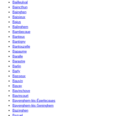
Bailleulval
Baincthun
Bainghen
Baisieux
Bajus
Balinghem
Bambecque
Banteux
Bantigny
Bantouzelle
Bapaume
Baralle
Barastre
Barlin
Barly
Basseux
Bauvin
Bavay
Bavinchove
Bavincourt
Bayenghem-lès-Éperlecques
Bayenghem-lès-Seninghem
Bazinghen
Bazuel