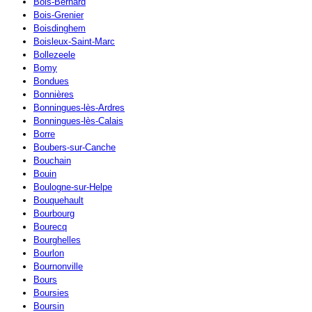
Bois-Bernard
Bois-Grenier
Boisdinghem
Boisleux-Saint-Marc
Bollezeele
Bomy
Bondues
Bonnières
Bonningues-lès-Ardres
Bonningues-lès-Calais
Borre
Boubers-sur-Canche
Bouchain
Bouin
Boulogne-sur-Helpe
Bouquehault
Bourbourg
Bourecq
Bourghelles
Bourlon
Bournonville
Bours
Boursies
Boursin