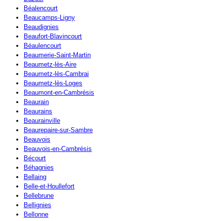
Béalencourt
Beaucamps-Ligny
Beaudignies
Beaufort-Blavincourt
Béaulencourt
Beaumerie-Saint-Martin
Beaumetz-lès-Aire
Beaumetz-lès-Cambrai
Beaumetz-lès-Loges
Beaumont-en-Cambrésis
Beaurain
Beaurains
Beaurainville
Beaurepaire-sur-Sambre
Beauvois
Beauvois-en-Cambrésis
Bécourt
Béhagnies
Bellaing
Belle-et-Houllefort
Bellebrune
Bellignies
Bellonne