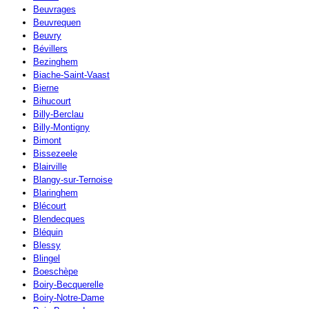
Beuvrages
Beuvrequen
Beuvry
Bévillers
Bezinghem
Biache-Saint-Vaast
Bierne
Bihucourt
Billy-Berclau
Billy-Montigny
Bimont
Bissezeele
Blairville
Blangy-sur-Ternoise
Blaringhem
Blécourt
Blendecques
Bléquin
Blessy
Blingel
Boeschèpe
Boiry-Becquerelle
Boiry-Notre-Dame