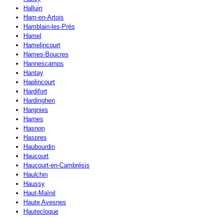
Halluin
Ham-en-Artois
Hamblain-les-Prés
Hamel
Hamelincourt
Hames-Boucres
Hannescamps
Hantay
Haplincourt
Hardifort
Hardinghen
Hargnies
Harnes
Hasnon
Haspres
Haubourdin
Haucourt
Haucourt-en-Cambrésis
Haulchin
Haussy
Haut-Maînil
Haute Avesnes
Hautecloque