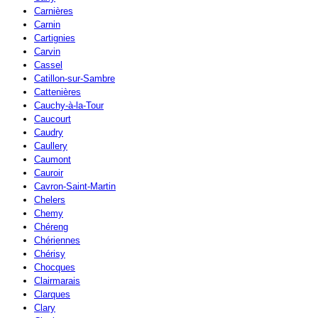
Carnières
Carnin
Cartignies
Carvin
Cassel
Catillon-sur-Sambre
Cattenières
Cauchy-à-la-Tour
Caucourt
Caudry
Caullery
Caumont
Cauroir
Cavron-Saint-Martin
Chelers
Chemy
Chéreng
Chériennes
Chérisy
Chocques
Clairmarais
Clarques
Clary