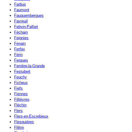
Farbus
Faumont
Fauquembergues
Favreuil
Febvin-Palfart
Féchain
Feignies
Fenain
Ferfay
Férin
Ferques
Ferrière-la-Grande
Festubert
Feuchy
Ficheux
Fiefs
Fiennes
Fillièvres
Fléchin
Flers
Flers-en-Escrebieux
Flesquières
Flêtre