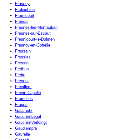
Frasnoy
Frélinghien
Frémicourt
Frencq
Fresnes-lès-Montauban
Fresnes-sur-Escaut
Fresnicourt-le-Dolmen
Fresnoy-en-Gohelle
Fressain
Fressies
Fressin
Fréthun
Fretin
Frévent
Frévillers
Frévin-Capelle
Fromelles
Fruges
Galametz
Gauchin-Légal
Gauchin-Verloingt
Gaudiempré
Gavrelle