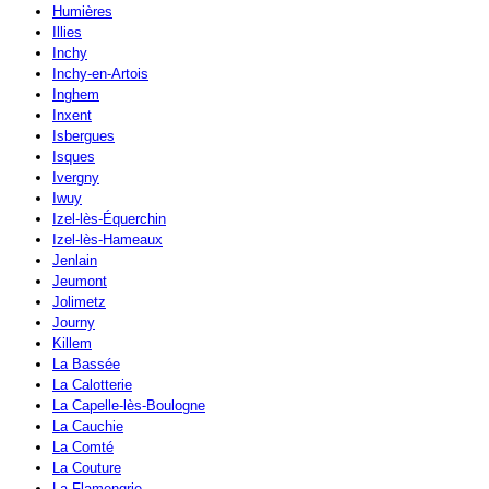
Humières
Illies
Inchy
Inchy-en-Artois
Inghem
Inxent
Isbergues
Isques
Ivergny
Iwuy
Izel-lès-Équerchin
Izel-lès-Hameaux
Jenlain
Jeumont
Jolimetz
Journy
Killem
La Bassée
La Calotterie
La Capelle-lès-Boulogne
La Cauchie
La Comté
La Couture
La Flamengrie