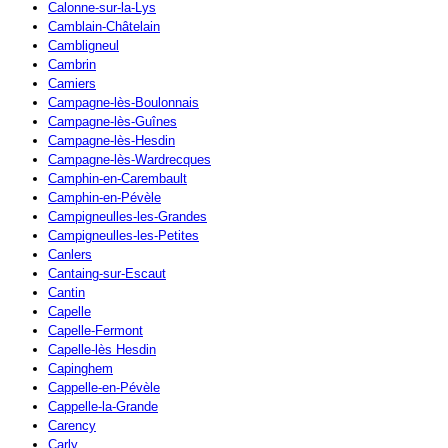
Calonne-sur-la-Lys
Camblain-Châtelain
Cambligneul
Cambrin
Camiers
Campagne-lès-Boulonnais
Campagne-lès-Guînes
Campagne-lès-Hesdin
Campagne-lès-Wardrecques
Camphin-en-Carembault
Camphin-en-Pévèle
Campigneulles-les-Grandes
Campigneulles-les-Petites
Canlers
Cantaing-sur-Escaut
Cantin
Capelle
Capelle-Fermont
Capelle-lès Hesdin
Capinghem
Cappelle-en-Pévèle
Cappelle-la-Grande
Carency
Carly