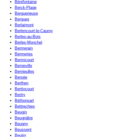
Bénifontaine
Berck-Plage
Bergueneuse
Bergues
Berlaimont
Berlencourt-le-Cauroy
Berles-au-Bois
Berles-Monchel
Bermerain
Bermeries
Bermicourt
Berneville
Bernieulles
Bersée
Berthen
Bertincourt
Bertry
Béthonsart
Bettrechies
Beugin
Beugnâtre
Beugny
Beussent
Beutin