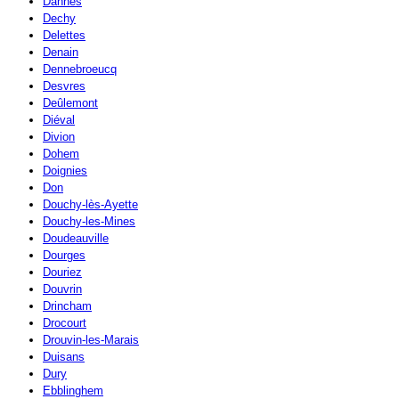
Dannes
Dechy
Delettes
Denain
Dennebroeucq
Desvres
Deûlemont
Diéval
Divion
Dohem
Doignies
Don
Douchy-lès-Ayette
Douchy-les-Mines
Doudeauville
Dourges
Douriez
Douvrin
Drincham
Drocourt
Drouvin-les-Marais
Duisans
Dury
Ebblinghem