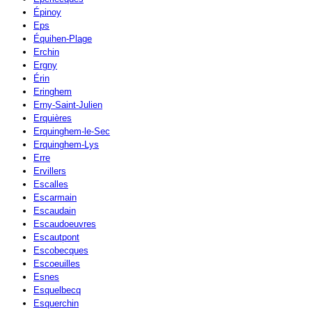
Épinoy
Eps
Équihen-Plage
Erchin
Ergny
Érin
Eringhem
Erny-Saint-Julien
Erquières
Erquinghem-le-Sec
Erquinghem-Lys
Erre
Ervillers
Escalles
Escarmain
Escaudain
Escaudoeuvres
Escautpont
Escobecques
Escoeuilles
Esnes
Esquelbecq
Esquerchin