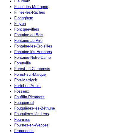
Fleurbaix
Flines-lès-Mortagne
Flines-lès-Raches
Floringhem
Floyon
Foncquevillers
Fontaine-au-Bois
Fontaine-au-Pire
Fontaine-lès-Croisilles
Fontaine-lès-Hermans
Fontaine-Notre-Dame
Forenville
Forest-en-Cambrésis
Forest-sur-Marque
Fort-Mardyck
Fortel-en-Artois
Fosseux
Foufflin-Ricametz
Fouquereuil
Fouquières-lès-Béthune
Fouquières-lès-Lens
Fourmies
Fournes-en-Weppes
Framecourt