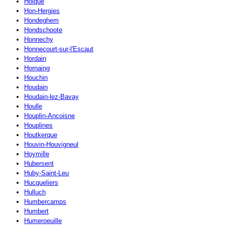
Holque
Hon-Hergies
Hondeghem
Hondschoote
Honnechy
Honnecourt-sur-l'Escaut
Hordain
Hornaing
Houchin
Houdain
Houdain-lez-Bavay
Houlle
Houplin-Ancoisne
Houplines
Houtkerque
Houvin-Houvigneul
Hoymille
Hubersent
Huby-Saint-Leu
Hucqueliers
Hulluch
Humbercamps
Humbert
Humeroeuille