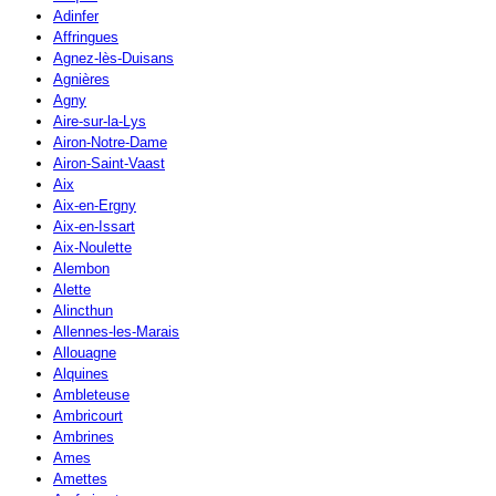
Adinfer
Affringues
Agnez-lès-Duisans
Agnières
Agny
Aire-sur-la-Lys
Airon-Notre-Dame
Airon-Saint-Vaast
Aix
Aix-en-Ergny
Aix-en-Issart
Aix-Noulette
Alembon
Alette
Alincthun
Allennes-les-Marais
Allouagne
Alquines
Ambleteuse
Ambricourt
Ambrines
Ames
Amettes