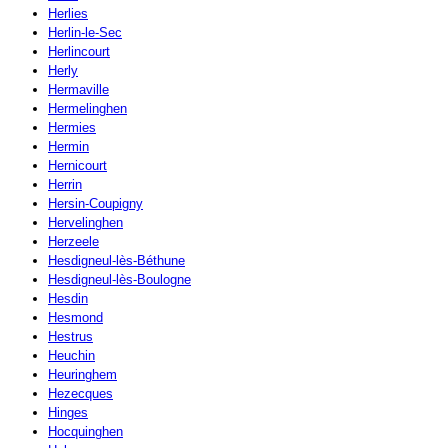
Herlies
Herlin-le-Sec
Herlincourt
Herly
Hermaville
Hermelinghen
Hermies
Hermin
Hernicourt
Herrin
Hersin-Coupigny
Hervelinghen
Herzeele
Hesdigneul-lès-Béthune
Hesdigneul-lès-Boulogne
Hesdin
Hesmond
Hestrus
Heuchin
Heuringhem
Hezecques
Hinges
Hocquinghen