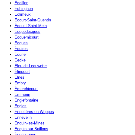
Écaillon
Echinghen
Éclimeux
Écourt-Saint-Quentin
Écoust-Saint-Mein
Ecquedecques
Ecquemicourt
Ecques
Écuires
Écurie
Eecke
Éleu-dit-Leauwette
Élincourt
Elnes
Embry
Émerchicourt
Emmerin
Englefontaine
Englos
Ennetières-en-Weppes
Ennevelin
Enquin-les-Mines
Enquin-sur-Baillons
Éperlecques