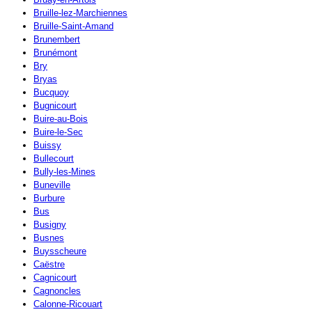
Bruille-lez-Marchiennes
Bruille-Saint-Amand
Brunembert
Brunémont
Bry
Bryas
Bucquoy
Bugnicourt
Buire-au-Bois
Buire-le-Sec
Buissy
Bullecourt
Bully-les-Mines
Buneville
Burbure
Bus
Busigny
Busnes
Buysscheure
Caëstre
Cagnicourt
Cagnoncles
Calonne-Ricouart