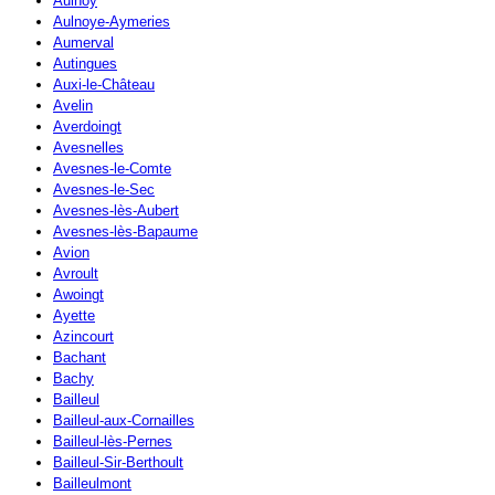
Aulnoy
Aulnoye-Aymeries
Aumerval
Autingues
Auxi-le-Château
Avelin
Averdoingt
Avesnelles
Avesnes-le-Comte
Avesnes-le-Sec
Avesnes-lès-Aubert
Avesnes-lès-Bapaume
Avion
Avroult
Awoingt
Ayette
Azincourt
Bachant
Bachy
Bailleul
Bailleul-aux-Cornailles
Bailleul-lès-Pernes
Bailleul-Sir-Berthoult
Bailleulmont