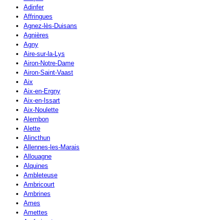
Adinfer
Affringues
Agnez-lès-Duisans
Agnières
Agny
Aire-sur-la-Lys
Airon-Notre-Dame
Airon-Saint-Vaast
Aix
Aix-en-Ergny
Aix-en-Issart
Aix-Noulette
Alembon
Alette
Alincthun
Allennes-les-Marais
Allouagne
Alquines
Ambleteuse
Ambricourt
Ambrines
Ames
Amettes