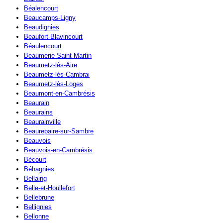
Béalencourt
Beaucamps-Ligny
Beaudignies
Beaufort-Blavincourt
Béaulencourt
Beaumerie-Saint-Martin
Beaumetz-lès-Aire
Beaumetz-lès-Cambrai
Beaumetz-lès-Loges
Beaumont-en-Cambrésis
Beaurain
Beaurains
Beaurainville
Beaurepaire-sur-Sambre
Beauvois
Beauvois-en-Cambrésis
Bécourt
Béhagnies
Bellaing
Belle-et-Houllefort
Bellebrune
Bellignies
Bellonne