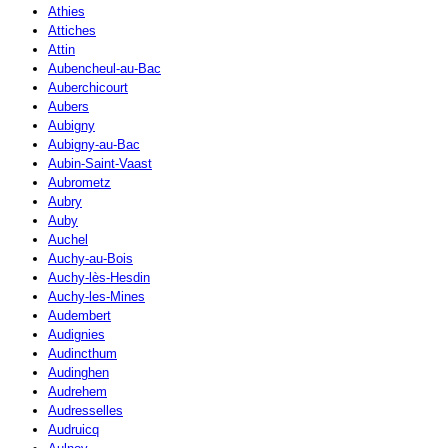
Athies
Attiches
Attin
Aubencheul-au-Bac
Auberchicourt
Aubers
Aubigny
Aubigny-au-Bac
Aubin-Saint-Vaast
Aubrometz
Aubry
Auby
Auchel
Auchy-au-Bois
Auchy-lès-Hesdin
Auchy-les-Mines
Audembert
Audignies
Audincthum
Audinghen
Audrehem
Audresselles
Audruicq