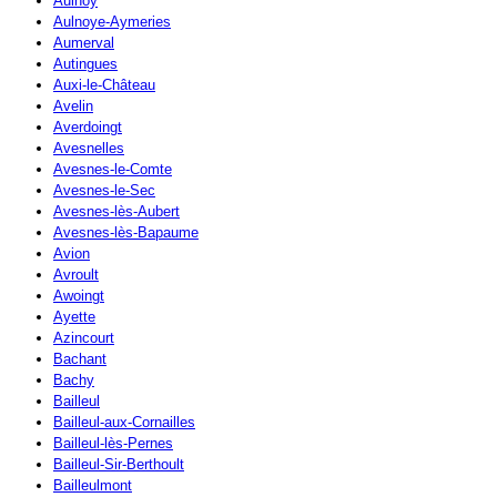
Aulnoy
Aulnoye-Aymeries
Aumerval
Autingues
Auxi-le-Château
Avelin
Averdoingt
Avesnelles
Avesnes-le-Comte
Avesnes-le-Sec
Avesnes-lès-Aubert
Avesnes-lès-Bapaume
Avion
Avroult
Awoingt
Ayette
Azincourt
Bachant
Bachy
Bailleul
Bailleul-aux-Cornailles
Bailleul-lès-Pernes
Bailleul-Sir-Berthoult
Bailleulmont