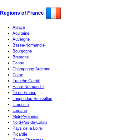
Regions of
France
Alsace
Aquitaine
Auvergne
Basse-Normandie
Bourgogne
Bretagne
Centre
Champagne-Ardenne
Corse
Franche-Comté
Haute-Normandie
Île-de-France
Languedoc-Roussillon
Limousin
Lorraine
Midi-Pyrénées
Nord-Pas-de-Calais
Pays de la Loire
Picardie