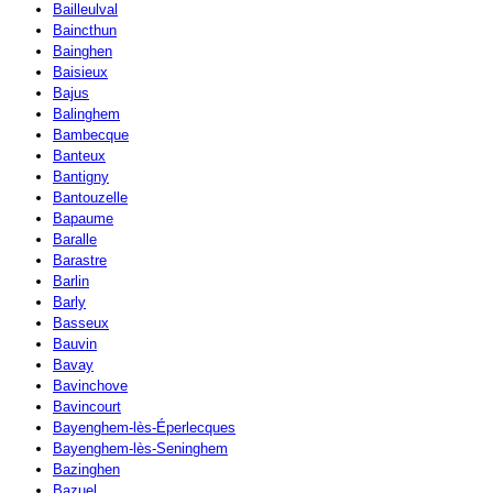
Bailleulval
Baincthun
Bainghen
Baisieux
Bajus
Balinghem
Bambecque
Banteux
Bantigny
Bantouzelle
Bapaume
Baralle
Barastre
Barlin
Barly
Basseux
Bauvin
Bavay
Bavinchove
Bavincourt
Bayenghem-lès-Éperlecques
Bayenghem-lès-Seninghem
Bazinghen
Bazuel