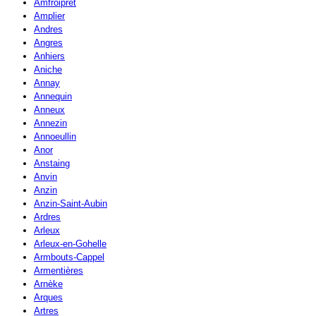
Amfroipret
Amplier
Andres
Angres
Anhiers
Aniche
Annay
Annequin
Anneux
Annezin
Annoeullin
Anor
Anstaing
Anvin
Anzin
Anzin-Saint-Aubin
Ardres
Arleux
Arleux-en-Gohelle
Armbouts-Cappel
Armentières
Arnèke
Arques
Artres