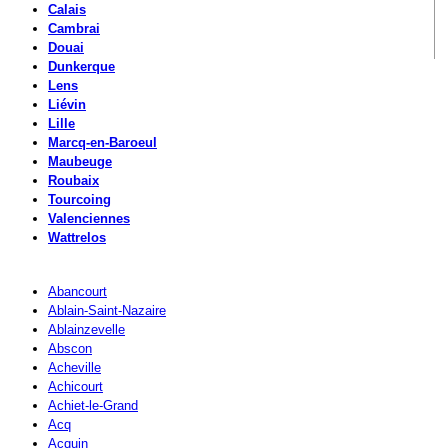
Calais
Cambrai
Douai
Dunkerque
Lens
Liévin
Lille
Marcq-en-Baroeul
Maubeuge
Roubaix
Tourcoing
Valenciennes
Wattrelos
Abancourt
Ablain-Saint-Nazaire
Ablainzevelle
Abscon
Acheville
Achicourt
Achiet-le-Grand
Acq
Acquin