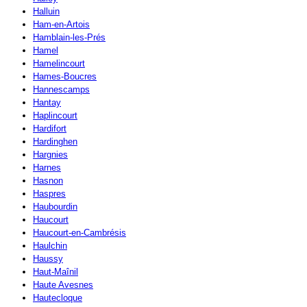
Halluin
Ham-en-Artois
Hamblain-les-Prés
Hamel
Hamelincourt
Hames-Boucres
Hannescamps
Hantay
Haplincourt
Hardifort
Hardinghen
Hargnies
Harnes
Hasnon
Haspres
Haubourdin
Haucourt
Haucourt-en-Cambrésis
Haulchin
Haussy
Haut-Maînil
Haute Avesnes
Hautecloque