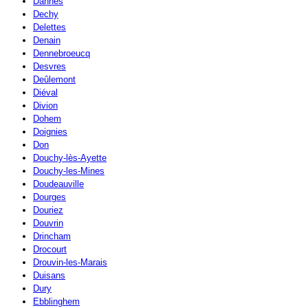
Dannes
Dechy
Delettes
Denain
Dennebroeucq
Desvres
Deûlemont
Diéval
Divion
Dohem
Doignies
Don
Douchy-lès-Ayette
Douchy-les-Mines
Doudeauville
Dourges
Douriez
Douvrin
Drincham
Drocourt
Drouvin-les-Marais
Duisans
Dury
Ebblinghem