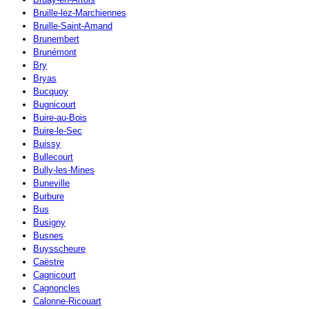
Bruille-lez-Marchiennes
Bruille-Saint-Amand
Brunembert
Brunémont
Bry
Bryas
Bucquoy
Bugnicourt
Buire-au-Bois
Buire-le-Sec
Buissy
Bullecourt
Bully-les-Mines
Buneville
Burbure
Bus
Busigny
Busnes
Buysscheure
Caëstre
Cagnicourt
Cagnoncles
Calonne-Ricouart