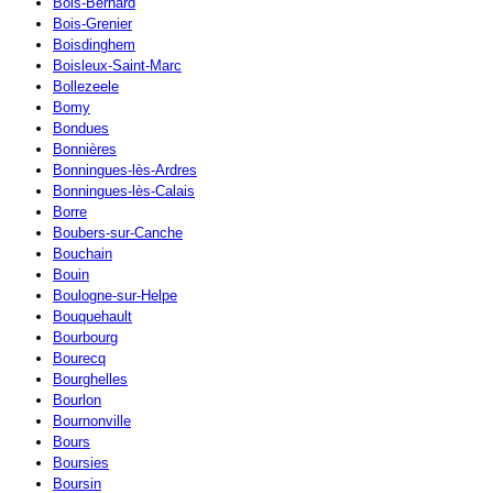
Bois-Bernard
Bois-Grenier
Boisdinghem
Boisleux-Saint-Marc
Bollezeele
Bomy
Bondues
Bonnières
Bonningues-lès-Ardres
Bonningues-lès-Calais
Borre
Boubers-sur-Canche
Bouchain
Bouin
Boulogne-sur-Helpe
Bouquehault
Bourbourg
Bourecq
Bourghelles
Bourlon
Bournonville
Bours
Boursies
Boursin