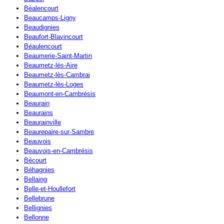
Béalencourt
Beaucamps-Ligny
Beaudignies
Beaufort-Blavincourt
Béaulencourt
Beaumerie-Saint-Martin
Beaumetz-lès-Aire
Beaumetz-lès-Cambrai
Beaumetz-lès-Loges
Beaumont-en-Cambrésis
Beaurain
Beaurains
Beaurainville
Beaurepaire-sur-Sambre
Beauvois
Beauvois-en-Cambrésis
Bécourt
Béhagnies
Bellaing
Belle-et-Houllefort
Bellebrune
Bellignies
Bellonne