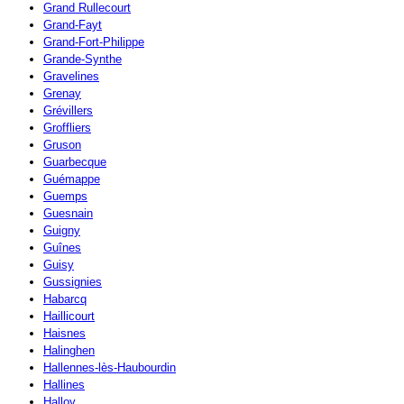
Grand Rullecourt
Grand-Fayt
Grand-Fort-Philippe
Grande-Synthe
Gravelines
Grenay
Grévillers
Groffliers
Gruson
Guarbecque
Guémappe
Guemps
Guesnain
Guigny
Guînes
Guisy
Gussignies
Habarcq
Haillicourt
Haisnes
Halinghen
Hallennes-lès-Haubourdin
Hallines
Halloy