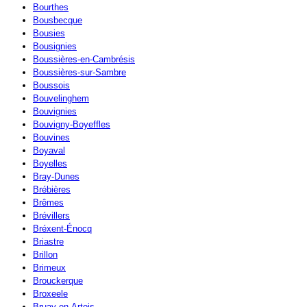
Bourthes
Bousbecque
Bousies
Bousignies
Boussières-en-Cambrésis
Boussières-sur-Sambre
Boussois
Bouvelinghem
Bouvignies
Bouvigny-Boyeffles
Bouvines
Boyaval
Boyelles
Bray-Dunes
Brébières
Brêmes
Brévillers
Bréxent-Énocq
Briastre
Brillon
Brimeux
Brouckerque
Broxeele
Bruay-en-Artois