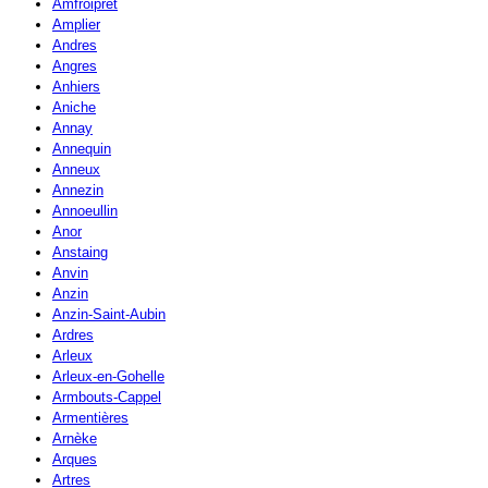
Amfroipret
Amplier
Andres
Angres
Anhiers
Aniche
Annay
Annequin
Anneux
Annezin
Annoeullin
Anor
Anstaing
Anvin
Anzin
Anzin-Saint-Aubin
Ardres
Arleux
Arleux-en-Gohelle
Armbouts-Cappel
Armentières
Arnèke
Arques
Artres