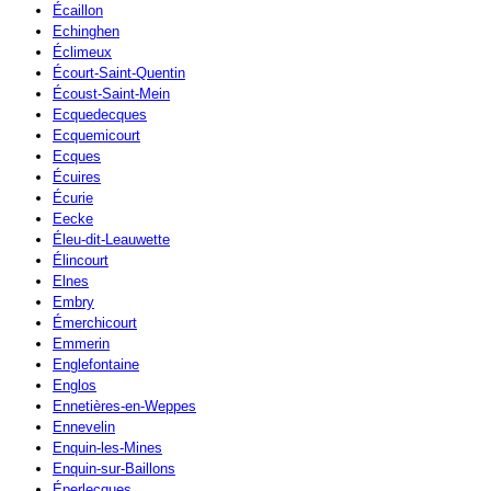
Écaillon
Echinghen
Éclimeux
Écourt-Saint-Quentin
Écoust-Saint-Mein
Ecquedecques
Ecquemicourt
Ecques
Écuires
Écurie
Eecke
Éleu-dit-Leauwette
Élincourt
Elnes
Embry
Émerchicourt
Emmerin
Englefontaine
Englos
Ennetières-en-Weppes
Ennevelin
Enquin-les-Mines
Enquin-sur-Baillons
Éperlecques