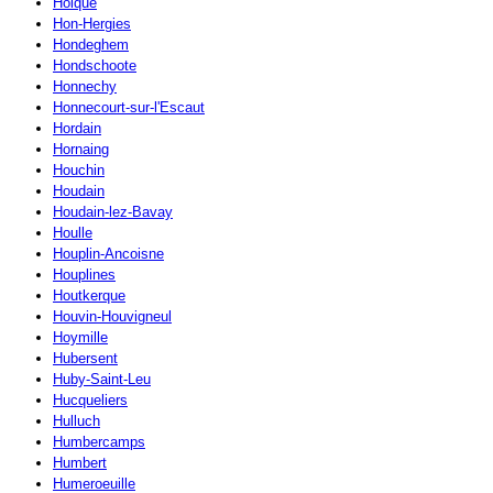
Holque
Hon-Hergies
Hondeghem
Hondschoote
Honnechy
Honnecourt-sur-l'Escaut
Hordain
Hornaing
Houchin
Houdain
Houdain-lez-Bavay
Houlle
Houplin-Ancoisne
Houplines
Houtkerque
Houvin-Houvigneul
Hoymille
Hubersent
Huby-Saint-Leu
Hucqueliers
Hulluch
Humbercamps
Humbert
Humeroeuille