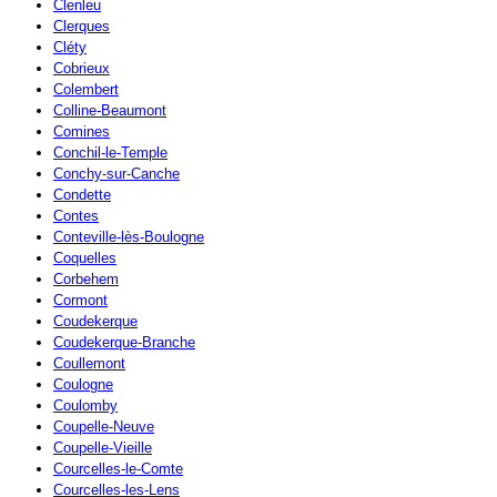
Clenleu
Clerques
Cléty
Cobrieux
Colembert
Colline-Beaumont
Comines
Conchil-le-Temple
Conchy-sur-Canche
Condette
Contes
Conteville-lès-Boulogne
Coquelles
Corbehem
Cormont
Coudekerque
Coudekerque-Branche
Coullemont
Coulogne
Coulomby
Coupelle-Neuve
Coupelle-Vieille
Courcelles-le-Comte
Courcelles-les-Lens