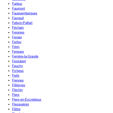
Farbus
Faumont
Fauquembergues
Favreuil
Febvin-Palfart
Féchain
Feignies
Fenain
Ferfay
Férin
Ferques
Ferrière-la-Grande
Festubert
Feuchy
Ficheux
Fiefs
Fiennes
Fillièvres
Fléchin
Flers
Flers-en-Escrebieux
Flesquières
Flêtre