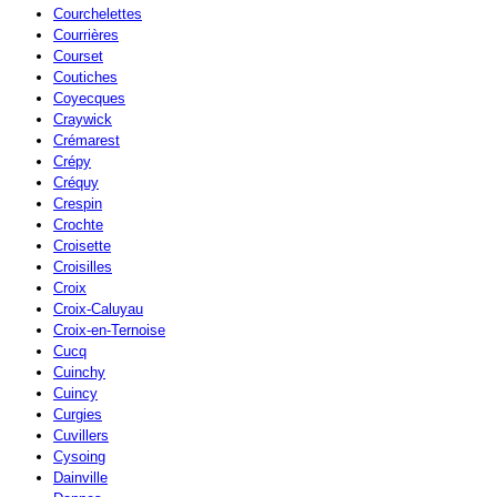
Courchelettes
Courrières
Courset
Coutiches
Coyecques
Craywick
Crémarest
Crépy
Créquy
Crespin
Crochte
Croisette
Croisilles
Croix
Croix-Caluyau
Croix-en-Ternoise
Cucq
Cuinchy
Cuincy
Curgies
Cuvillers
Cysoing
Dainville