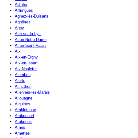
Adinfer
Affringues
Agnez-lès-Duisans
Agnières
Agny
Aire-sur-la-Lys
Airon-Notre-Dame
Airon-Saint-Vaast
Aix
Aix-en-Ergny
Aix-en-Issart
Aix-Noulette
Alembon
Alette
Alincthun
Allennes-les-Marais
Allouagne
Alquines
Ambleteuse
Ambricourt
Ambrines
Ames
Amettes