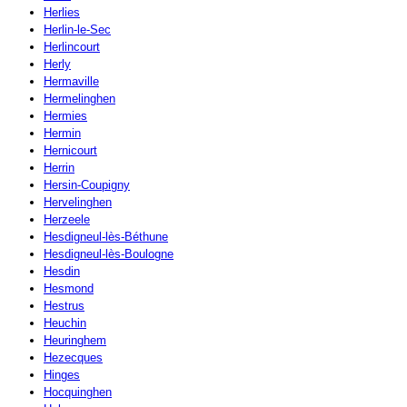
Herlies
Herlin-le-Sec
Herlincourt
Herly
Hermaville
Hermelinghen
Hermies
Hermin
Hernicourt
Herrin
Hersin-Coupigny
Hervelinghen
Herzeele
Hesdigneul-lès-Béthune
Hesdigneul-lès-Boulogne
Hesdin
Hesmond
Hestrus
Heuchin
Heuringhem
Hezecques
Hinges
Hocquinghen