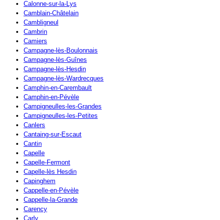
Calonne-sur-la-Lys
Camblain-Châtelain
Cambligneul
Cambrin
Camiers
Campagne-lès-Boulonnais
Campagne-lès-Guînes
Campagne-lès-Hesdin
Campagne-lès-Wardrecques
Camphin-en-Carembault
Camphin-en-Pévèle
Campigneulles-les-Grandes
Campigneulles-les-Petites
Canlers
Cantaing-sur-Escaut
Cantin
Capelle
Capelle-Fermont
Capelle-lès Hesdin
Capinghem
Cappelle-en-Pévèle
Cappelle-la-Grande
Carency
Carly