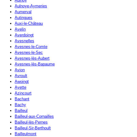
Aulnoy
Aulnoye-Aymeries
Aumerval
Autingues
Auxi-le-Château
Avelin
Averdoingt
Avesnelles
Avesnes-le-Comte
Avesnes-le-Sec
Avesnes-lès-Aubert
Avesnes-lès-Bapaume
Avion
Avroult
Awoingt
Ayette
Azincourt
Bachant
Bachy
Bailleul
Bailleul-aux-Cornailles
Bailleul-lès-Pernes
Bailleul-Sir-Berthoult
Bailleulmont