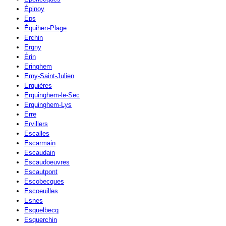
Épinoy
Eps
Équihen-Plage
Erchin
Ergny
Érin
Eringhem
Erny-Saint-Julien
Erquières
Erquinghem-le-Sec
Erquinghem-Lys
Erre
Ervillers
Escalles
Escarmain
Escaudain
Escaudoeuvres
Escautpont
Escobecques
Escoeuilles
Esnes
Esquelbecq
Esquerchin