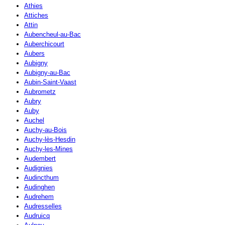
Athies
Attiches
Attin
Aubencheul-au-Bac
Auberchicourt
Aubers
Aubigny
Aubigny-au-Bac
Aubin-Saint-Vaast
Aubrometz
Aubry
Auby
Auchel
Auchy-au-Bois
Auchy-lès-Hesdin
Auchy-les-Mines
Audembert
Audignies
Audincthum
Audinghen
Audrehem
Audresselles
Audruicq