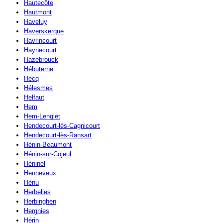
Hautecôte
Hautmont
Haveluy
Haverskerque
Havrincourt
Haynecourt
Hazebrouck
Hébuterne
Hecq
Hélesmes
Helfaut
Hem
Hem-Lenglet
Hendecourt-lès-Cagnicourt
Hendecourt-lès-Ransart
Hénin-Beaumont
Hénin-sur-Cojeul
Héninel
Henneveux
Hénu
Herbelles
Herbinghen
Hergnies
Hérin