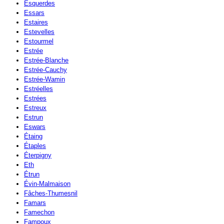
Esquerdes
Essars
Estaires
Estevelles
Estourmel
Estrée
Estrée-Blanche
Estrée-Cauchy
Estrée-Wamin
Estréelles
Estrées
Estreux
Estrun
Eswars
Étaing
Étaples
Éterpigny
Eth
Étrun
Évin-Malmaison
Fâches-Thumesnil
Famars
Famechon
Fampoux