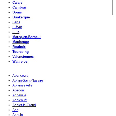
Calais
Cambrai
Douai
Dunkerque
Lens
Liévin
Lille
Marcq-en-Baroeul
Maubeuge
Roubaix
Tourcoing
Valenciennes
Wattrelos
Abancourt
Ablain-Saint-Nazaire
Ablainzevelle
Abscon
Acheville
Achicourt
Achiet-le-Grand
Acq
Acquin