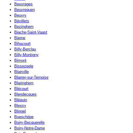
Beuvrages
Beuvrequen
Beuvry
Bévillers
Bezinghem
Biache-Saint-Vaast
Bierne
Bihucourt
Billy-Berclau
Billy-Montigny
Bimont
Bissezeele
Blairville
Blangy-sur-Ternoise
Blaringhem
Blécourt
Blendecques
Bléquin
Blessy
Blingel
Boeschèpe
Boiry-Becquerelle
Boiry-Notre-Dame