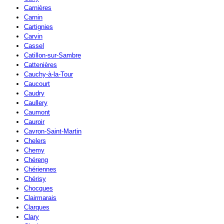
Carnières
Carnin
Cartignies
Carvin
Cassel
Catillon-sur-Sambre
Cattenières
Cauchy-à-la-Tour
Caucourt
Caudry
Caullery
Caumont
Cauroir
Cavron-Saint-Martin
Chelers
Chemy
Chéreng
Chériennes
Chérisy
Chocques
Clairmarais
Clarques
Clary