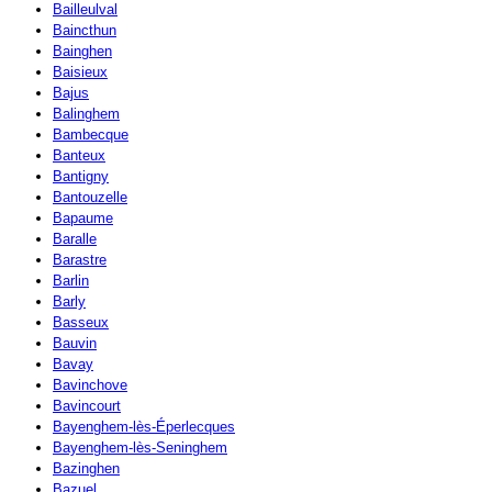
Bailleulval
Baincthun
Bainghen
Baisieux
Bajus
Balinghem
Bambecque
Banteux
Bantigny
Bantouzelle
Bapaume
Baralle
Barastre
Barlin
Barly
Basseux
Bauvin
Bavay
Bavinchove
Bavincourt
Bayenghem-lès-Éperlecques
Bayenghem-lès-Seninghem
Bazinghen
Bazuel