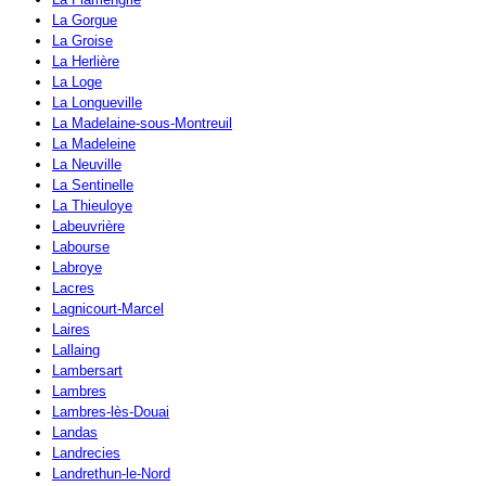
La Gorgue
La Groise
La Herlière
La Loge
La Longueville
La Madelaine-sous-Montreuil
La Madeleine
La Neuville
La Sentinelle
La Thieuloye
Labeuvrière
Labourse
Labroye
Lacres
Lagnicourt-Marcel
Laires
Lallaing
Lambersart
Lambres
Lambres-lès-Douai
Landas
Landrecies
Landrethun-le-Nord