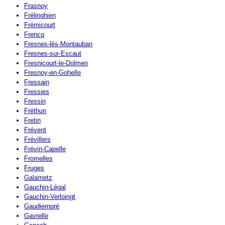
Frasnoy
Frélinghien
Frémicourt
Frencq
Fresnes-lès-Montauban
Fresnes-sur-Escaut
Fresnicourt-le-Dolmen
Fresnoy-en-Gohelle
Fressain
Fressies
Fressin
Fréthun
Fretin
Frévent
Frévillers
Frévin-Capelle
Fromelles
Fruges
Galametz
Gauchin-Légal
Gauchin-Verloingt
Gaudiempré
Gavrelle