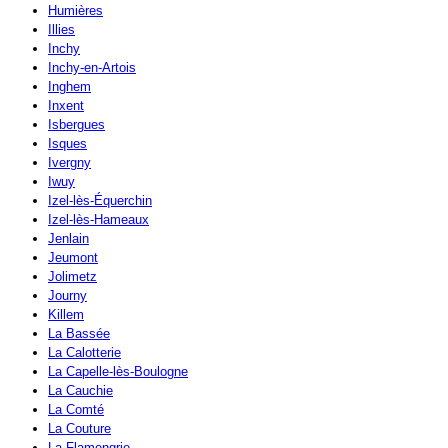
Humières
Illies
Inchy
Inchy-en-Artois
Inghem
Inxent
Isbergues
Isques
Ivergny
Iwuy
Izel-lès-Équerchin
Izel-lès-Hameaux
Jenlain
Jeumont
Jolimetz
Journy
Killem
La Bassée
La Calotterie
La Capelle-lès-Boulogne
La Cauchie
La Comté
La Couture
La Flamengrie