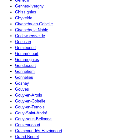
Genech
Gennes-Ivergny
Ghissignies
Ghyvelde
Givenchy-en-Gohelle
Givenchy-le-Noble
Godewaersvelde
Goeulzin
Gomiécourt
Gommécourt
Gommegnies
Gondecourt
Gonnehem
Gonnelieu
Gosnay
Gouves
Gouy-en-Artois
Gouy-en-Gohelle
Gouy-en-Ternois
Gouy-Saint-André
Gouy-sous-Bellonne
Gouzeaucourt
Graincourt-lès-Havrincourt
Grand Bouret