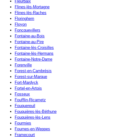
Fleurbaix
Flines-lès-Mortagne
Flines-lès-Raches
Floringhem
Floyon
Foncquevillers
Fontaine-au-Bois
Fontaine-au-Pire
Fontaine-lès-Croisilles
Fontaine-lès-Hermans
Fontaine-Notre-Dame
Forenville
Forest-en-Cambrésis
Forest-sur-Marque
Fort-Mardyck
Fortel-en-Artois
Fosseux
Foufflin-Ricametz
Fouquereuil
Fouquières-lès-Béthune
Fouquières-lès-Lens
Fourmies
Fournes-en-Weppes
Framecourt