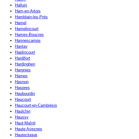
Halluin
Ham-en-Artois
Hamblain-les-Prés
Hamel
Hamelincourt
Hames-Boucres
Hannescamps
Hantay
Haplincourt
Hardifort
Hardinghen
Hargnies
Harnes
Hasnon
Haspres
Haubourdin
Haucourt
Haucourt-en-Cambrésis
Haulchin
Haussy
Haut-Maînil
Haute Avesnes
Hautecloque