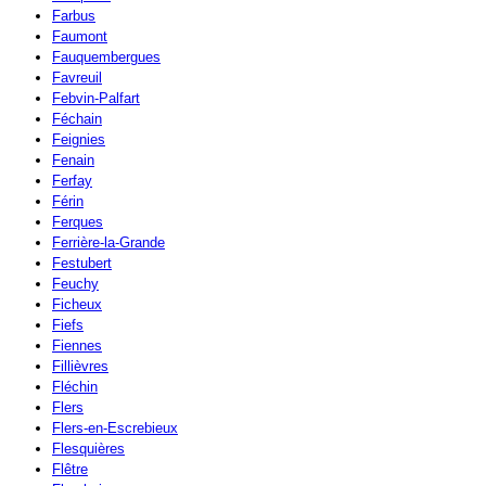
Farbus
Faumont
Fauquembergues
Favreuil
Febvin-Palfart
Féchain
Feignies
Fenain
Ferfay
Férin
Ferques
Ferrière-la-Grande
Festubert
Feuchy
Ficheux
Fiefs
Fiennes
Fillièvres
Fléchin
Flers
Flers-en-Escrebieux
Flesquières
Flêtre