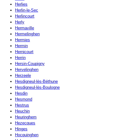
Herlies
Herlin-le-Sec
Herlincourt
Herly
Hermaville
Hermelinghen
Hermies
Hermin
Hernicourt
Herrin
Hersin-Coupigny
Hervelinghen
Herzeele
Hesdigneul-lès-Béthune
Hesdigneul-lès-Boulogne
Hesdin
Hesmond
Hestrus
Heuchin
Heuringhem
Hezecques
Hinges
Hocquinghen