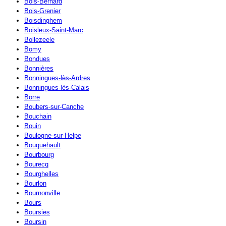
Bois-Bernard
Bois-Grenier
Boisdinghem
Boisleux-Saint-Marc
Bollezeele
Bomy
Bondues
Bonnières
Bonningues-lès-Ardres
Bonningues-lès-Calais
Borre
Boubers-sur-Canche
Bouchain
Bouin
Boulogne-sur-Helpe
Bouquehault
Bourbourg
Bourecq
Bourghelles
Bourlon
Bournonville
Bours
Boursies
Boursin