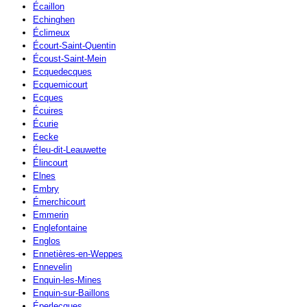
Écaillon
Echinghen
Éclimeux
Écourt-Saint-Quentin
Écoust-Saint-Mein
Ecquedecques
Ecquemicourt
Ecques
Écuires
Écurie
Eecke
Éleu-dit-Leauwette
Élincourt
Elnes
Embry
Émerchicourt
Emmerin
Englefontaine
Englos
Ennetières-en-Weppes
Ennevelin
Enquin-les-Mines
Enquin-sur-Baillons
Éperlecques