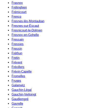
Frasnoy
Frélinghien
Frémicourt
Frencq
Fresnes-lès-Montauban
Fresnes-sur-Escaut
Fresnicourt-le-Dolmen
Fresnoy-en-Gohelle
Fressain
Fressies
Fressin
Fréthun
Fretin
Frévent
Frévillers
Frévin-Capelle
Fromelles
Fruges
Galametz
Gauchin-Légal
Gauchin-Verloingt
Gaudiempré
Gavrelle