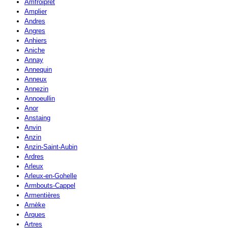
Amfroipret
Amplier
Andres
Angres
Anhiers
Aniche
Annay
Annequin
Anneux
Annezin
Annoeullin
Anor
Anstaing
Anvin
Anzin
Anzin-Saint-Aubin
Ardres
Arleux
Arleux-en-Gohelle
Armbouts-Cappel
Armentières
Arnèke
Arques
Artres