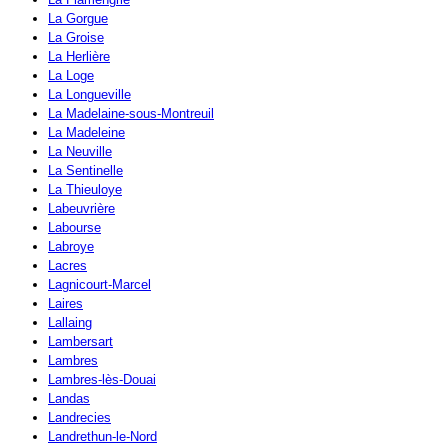
La Gorgue
La Groise
La Herlière
La Loge
La Longueville
La Madelaine-sous-Montreuil
La Madeleine
La Neuville
La Sentinelle
La Thieuloye
Labeuvrière
Labourse
Labroye
Lacres
Lagnicourt-Marcel
Laires
Lallaing
Lambersart
Lambres
Lambres-lès-Douai
Landas
Landrecies
Landrethun-le-Nord