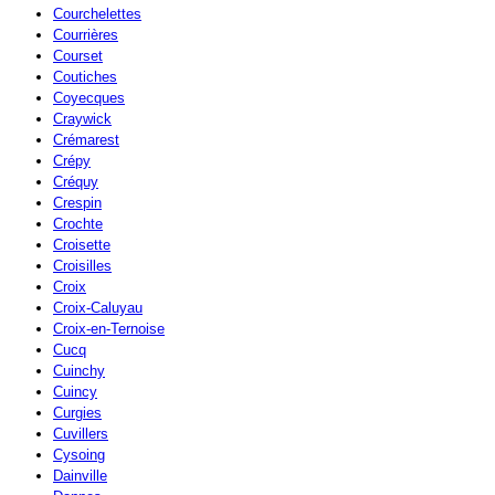
Courchelettes
Courrières
Courset
Coutiches
Coyecques
Craywick
Crémarest
Crépy
Créquy
Crespin
Crochte
Croisette
Croisilles
Croix
Croix-Caluyau
Croix-en-Ternoise
Cucq
Cuinchy
Cuincy
Curgies
Cuvillers
Cysoing
Dainville