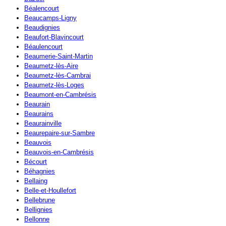
Béalencourt
Beaucamps-Ligny
Beaudignies
Beaufort-Blavincourt
Béaulencourt
Beaumerie-Saint-Martin
Beaumetz-lès-Aire
Beaumetz-lès-Cambrai
Beaumetz-lès-Loges
Beaumont-en-Cambrésis
Beaurain
Beaurains
Beaurainville
Beaurepaire-sur-Sambre
Beauvois
Beauvois-en-Cambrésis
Bécourt
Béhagnies
Bellaing
Belle-et-Houllefort
Bellebrune
Bellignies
Bellonne