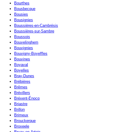
Bourthes
Bousbecque
Bousies
Bousignies
Boussières-en-Cambrésis
Boussières-sur-Sambre
Boussois
Bouvelinghem
Bouvignies
Bouvigny-Boyeffles
Bouvines
Boyaval
Boyelles
Bray-Dunes
Brébières
Brêmes
Brévillers
Bréxent-Énocq
Briastre
Brillon
Brimeux
Brouckerque
Broxeele
Bruay-en-Artois