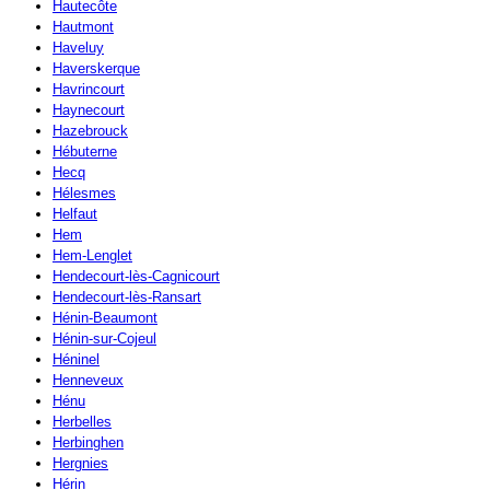
Hautecôte
Hautmont
Haveluy
Haverskerque
Havrincourt
Haynecourt
Hazebrouck
Hébuterne
Hecq
Hélesmes
Helfaut
Hem
Hem-Lenglet
Hendecourt-lès-Cagnicourt
Hendecourt-lès-Ransart
Hénin-Beaumont
Hénin-sur-Cojeul
Héninel
Henneveux
Hénu
Herbelles
Herbinghen
Hergnies
Hérin