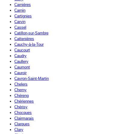
Carnières
Carnin
Cartignies
Carvin
Cassel
Catillon-sur-Sambre
Cattenières
Cauchy-à-la-Tour
Caucourt
Caudry
Caullery
Caumont
Cauroir
Cavron-Saint-Martin
Chelers
Chemy
Chéreng
Chériennes
Chérisy
Chocques
Clairmarais
Clarques
Clary