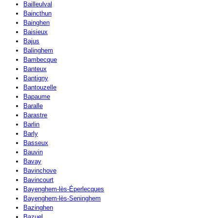
Bailleulval
Baincthun
Bainghen
Baisieux
Bajus
Balinghem
Bambecque
Banteux
Bantigny
Bantouzelle
Bapaume
Baralle
Barastre
Barlin
Barly
Basseux
Bauvin
Bavay
Bavinchove
Bavincourt
Bayenghem-lès-Éperlecques
Bayenghem-lès-Seninghem
Bazinghen
Bazuel