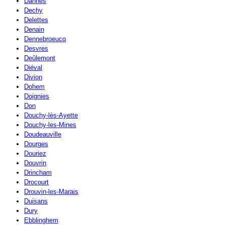
Dannes
Dechy
Delettes
Denain
Dennebroeucq
Desvres
Deûlemont
Diéval
Divion
Dohem
Doignies
Don
Douchy-lès-Ayette
Douchy-les-Mines
Doudeauville
Dourges
Douriez
Douvrin
Drincham
Drocourt
Drouvin-les-Marais
Duisans
Dury
Ebblinghem