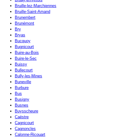
Bruille-lez-Marchiennes
Bruille-Saint-Amand
Brunembert
Brunémont
Bry
Bryas
Bucquoy
Bugnicourt
Buire-au-Bois
Buire-le-Sec
Buissy
Bullecourt
Bully-les-Mines
Buneville
Burbure
Bus
Busigny
Busnes
Buysscheure
Caëstre
Cagnicourt
Cagnoncles
Calonne-Ricouart