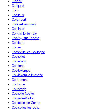
Clenleu
Clerques
Cléty
Cobrieux
Colembert
Colline-Beaumont
Comines
Conchil-le-Temple
Conchy-sur-Canche
Condette
Contes
Conteville-lès-Boulogne
Coquelles
Corbehem
Cormont
Coudekerque
Coudekerque-Branche
Coullemont
Coulogne
Coulomby
Coupelle-Neuve
Coupelle-Vieille
Courcelles-le-Comte
Courcelles-les-Lens