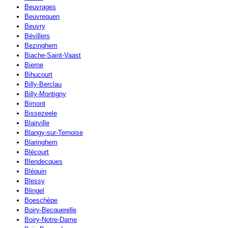
Beuvrages
Beuvrequen
Beuvry
Bévillers
Bezinghem
Biache-Saint-Vaast
Bierne
Bihucourt
Billy-Berclau
Billy-Montigny
Bimont
Bissezeele
Blairville
Blangy-sur-Ternoise
Blaringhem
Blécourt
Blendecques
Bléquin
Blessy
Blingel
Boeschèpe
Boiry-Becquerelle
Boiry-Notre-Dame