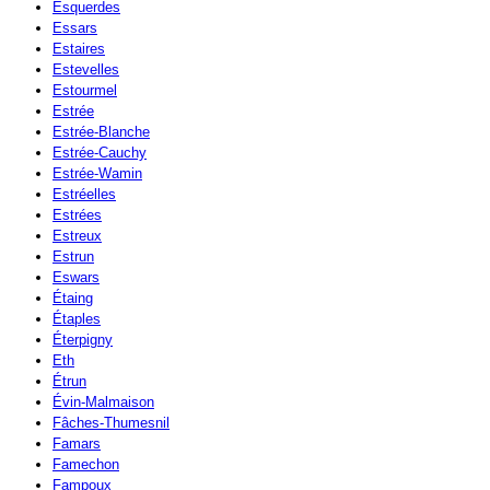
Esquerdes
Essars
Estaires
Estevelles
Estourmel
Estrée
Estrée-Blanche
Estrée-Cauchy
Estrée-Wamin
Estréelles
Estrées
Estreux
Estrun
Eswars
Étaing
Étaples
Éterpigny
Eth
Étrun
Évin-Malmaison
Fâches-Thumesnil
Famars
Famechon
Fampoux