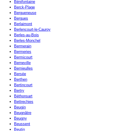
Bénifontaine
Berck-Plage
Bergueneuse
Bergues
Berlaimont
Berlencourt-le-Cauroy
Berles-au-Bois
Berles-Monchel
Bermerain
Bermeries
Bermicourt
Berneville
Bernieulles
Bersée
Berthen
Bertincourt
Bertry
Béthonsart
Bettrechies
Beugin
Beugnâtre
Beugny
Beussent
Beutin