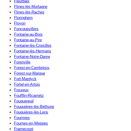
Fleurbaix
Flines-lès-Mortagne
Flines-lès-Raches
Floringhem
Floyon
Foncquevillers
Fontaine-au-Bois
Fontaine-au-Pire
Fontaine-lès-Croisilles
Fontaine-lès-Hermans
Fontaine-Notre-Dame
Forenville
Forest-en-Cambrésis
Forest-sur-Marque
Fort-Mardyck
Fortel-en-Artois
Fosseux
Foufflin-Ricametz
Fouquereuil
Fouquières-lès-Béthune
Fouquières-lès-Lens
Fourmies
Fournes-en-Weppes
Framecourt