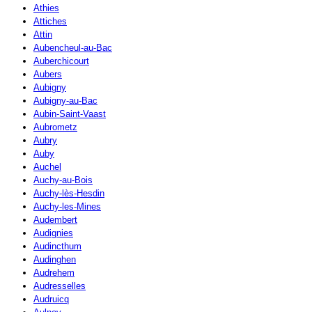
Athies
Attiches
Attin
Aubencheul-au-Bac
Auberchicourt
Aubers
Aubigny
Aubigny-au-Bac
Aubin-Saint-Vaast
Aubrometz
Aubry
Auby
Auchel
Auchy-au-Bois
Auchy-lès-Hesdin
Auchy-les-Mines
Audembert
Audignies
Audincthum
Audinghen
Audrehem
Audresselles
Audruicq