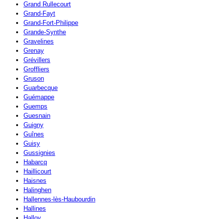
Grand Rullecourt
Grand-Fayt
Grand-Fort-Philippe
Grande-Synthe
Gravelines
Grenay
Grévillers
Groffliers
Gruson
Guarbecque
Guémappe
Guemps
Guesnain
Guigny
Guînes
Guisy
Gussignies
Habarcq
Haillicourt
Haisnes
Halinghen
Hallennes-lès-Haubourdin
Hallines
Halloy