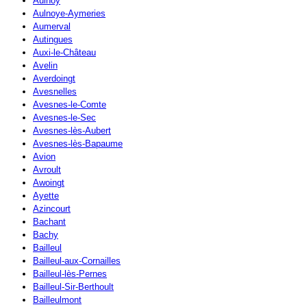
Aulnoy
Aulnoye-Aymeries
Aumerval
Autingues
Auxi-le-Château
Avelin
Averdoingt
Avesnelles
Avesnes-le-Comte
Avesnes-le-Sec
Avesnes-lès-Aubert
Avesnes-lès-Bapaume
Avion
Avroult
Awoingt
Ayette
Azincourt
Bachant
Bachy
Bailleul
Bailleul-aux-Cornailles
Bailleul-lès-Pernes
Bailleul-Sir-Berthoult
Bailleulmont