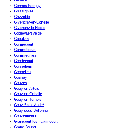
Genech
Gennes-Ivergny
Ghissignies
Ghyvelde
Givenchy-en-Gohelle
Givenchy-le-Noble
Godewaersvelde
Goeulzin
Gomiécourt
Gommécourt
Gommegnies
Gondecourt
Gonnehem
Gonnelieu
Gosnay
Gouves
Gouy-en-Artois
Gouy-en-Gohelle
Gouy-en-Ternois
Gouy-Saint-André
Gouy-sous-Bellonne
Gouzeaucourt
Graincourt-lès-Havrincourt
Grand Bouret