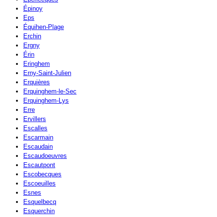
Épinoy
Eps
Équihen-Plage
Erchin
Ergny
Érin
Eringhem
Erny-Saint-Julien
Erquières
Erquinghem-le-Sec
Erquinghem-Lys
Erre
Ervillers
Escalles
Escarmain
Escaudain
Escaudoeuvres
Escautpont
Escobecques
Escoeuilles
Esnes
Esquelbecq
Esquerchin