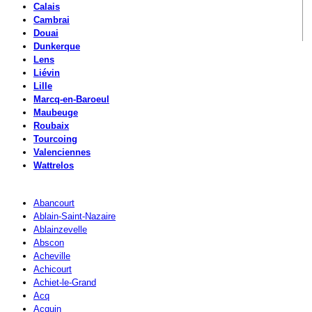
Calais
Cambrai
Douai
Dunkerque
Lens
Liévin
Lille
Marcq-en-Baroeul
Maubeuge
Roubaix
Tourcoing
Valenciennes
Wattrelos
Abancourt
Ablain-Saint-Nazaire
Ablainzevelle
Abscon
Acheville
Achicourt
Achiet-le-Grand
Acq
Acquin