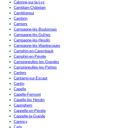
Calonne-sur-la-Lys
Camblain-Châtelain
Cambligneul
Cambrin
Camiers
Campagne-lès-Boulonnais
Campagne-lès-Guînes
Campagne-lès-Hesdin
Campagne-lès-Wardrecques
Camphin-en-Carembault
Camphin-en-Pévèle
Campigneulles-les-Grandes
Campigneulles-les-Petites
Canlers
Cantaing-sur-Escaut
Cantin
Capelle
Capelle-Fermont
Capelle-lès Hesdin
Capinghem
Cappelle-en-Pévèle
Cappelle-la-Grande
Carency
Carly