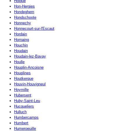
Holque
Hon-Hergies
Hondeghem
Hondschoote
Honnechy
Honnecourt-sur-l'Escaut
Hordain
Hornaing
Houchin
Houdain
Houdain-lez-Bavay
Houlle
Houplin-Ancoisne
Houplines
Houtkerque
Houvin-Houvigneul
Hoymille
Hubersent
Huby-Saint-Leu
Hucqueliers
Hulluch
Humbercamps
Humbert
Humeroeuille