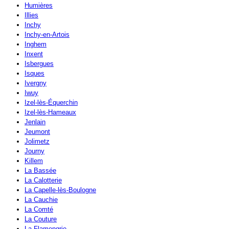
Humières
Illies
Inchy
Inchy-en-Artois
Inghem
Inxent
Isbergues
Isques
Ivergny
Iwuy
Izel-lès-Équerchin
Izel-lès-Hameaux
Jenlain
Jeumont
Jolimetz
Journy
Killem
La Bassée
La Calotterie
La Capelle-lès-Boulogne
La Cauchie
La Comté
La Couture
La Flamengrie