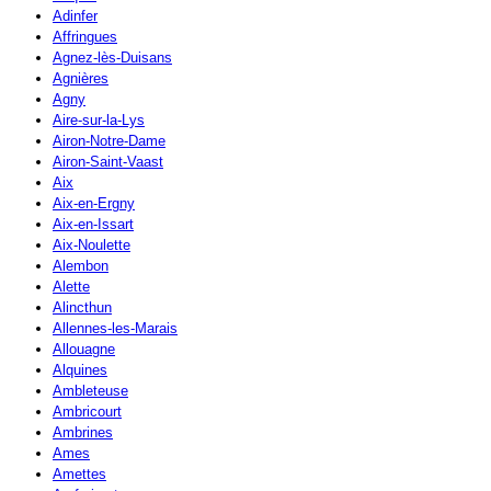
Adinfer
Affringues
Agnez-lès-Duisans
Agnières
Agny
Aire-sur-la-Lys
Airon-Notre-Dame
Airon-Saint-Vaast
Aix
Aix-en-Ergny
Aix-en-Issart
Aix-Noulette
Alembon
Alette
Alincthun
Allennes-les-Marais
Allouagne
Alquines
Ambleteuse
Ambricourt
Ambrines
Ames
Amettes