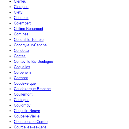
Clenleu
Clerques
Cléty
Cobrieux
Colembert
Colline-Beaumont
Comines
Conchil-le-Temple
Conchy-sur-Canche
Condette
Contes
Conteville-lès-Boulogne
Coquelles
Corbehem
Cormont
Coudekerque
Coudekerque-Branche
Coullemont
Coulogne
Coulomby
Coupelle-Neuve
Coupelle-Vieille
Courcelles-le-Comte
Courcelles-les-Lens