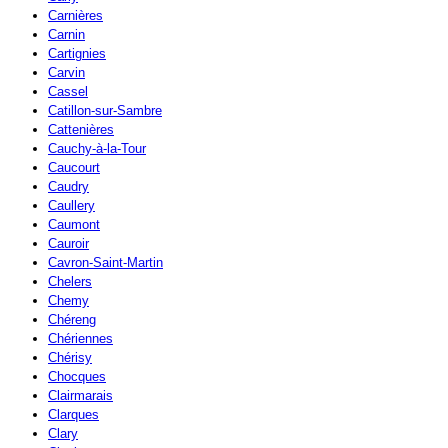
Carnières
Carnin
Cartignies
Carvin
Cassel
Catillon-sur-Sambre
Cattenières
Cauchy-à-la-Tour
Caucourt
Caudry
Caullery
Caumont
Cauroir
Cavron-Saint-Martin
Chelers
Chemy
Chéreng
Chériennes
Chérisy
Chocques
Clairmarais
Clarques
Clary