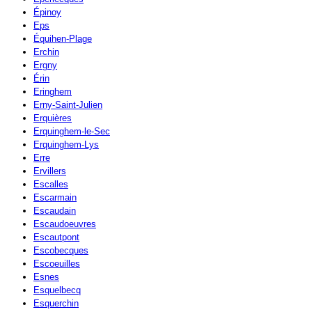
Épinoy
Eps
Équihen-Plage
Erchin
Ergny
Érin
Eringhem
Erny-Saint-Julien
Erquières
Erquinghem-le-Sec
Erquinghem-Lys
Erre
Ervillers
Escalles
Escarmain
Escaudain
Escaudoeuvres
Escautpont
Escobecques
Escoeuilles
Esnes
Esquelbecq
Esquerchin