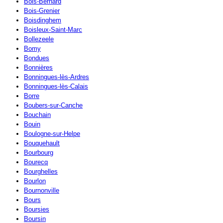
Bois-Bernard
Bois-Grenier
Boisdinghem
Boisleux-Saint-Marc
Bollezeele
Bomy
Bondues
Bonnières
Bonningues-lès-Ardres
Bonningues-lès-Calais
Borre
Boubers-sur-Canche
Bouchain
Bouin
Boulogne-sur-Helpe
Bouquehault
Bourbourg
Bourecq
Bourghelles
Bourlon
Bournonville
Bours
Boursies
Boursin