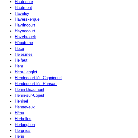
Hautecôte
Hautmont
Haveluy
Haverskerque
Havrincourt
Haynecourt
Hazebrouck
Hébuterne
Hecq
Hélesmes
Helfaut
Hem
Hem-Lenglet
Hendecourt-lès-Cagnicourt
Hendecourt-lès-Ransart
Hénin-Beaumont
Hénin-sur-Cojeul
Héninel
Henneveux
Hénu
Herbelles
Herbinghen
Hergnies
Hérin