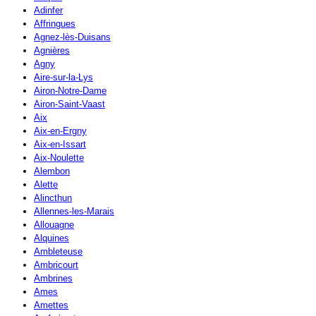
Adinfer
Affringues
Agnez-lès-Duisans
Agnières
Agny
Aire-sur-la-Lys
Airon-Notre-Dame
Airon-Saint-Vaast
Aix
Aix-en-Ergny
Aix-en-Issart
Aix-Noulette
Alembon
Alette
Alincthun
Allennes-les-Marais
Allouagne
Alquines
Ambleteuse
Ambricourt
Ambrines
Ames
Amettes