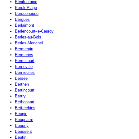
Bénifontaine
Berck-Plage
Bergueneuse
Bergues
Berlaimont
Berlencourt-le-Cauroy
Berles-au-Bois
Berles-Monchel
Bermerain
Bermeries
Bermicourt
Berneville
Bernieulles
Bersée
Berthen
Bertincourt
Bertry
Béthonsart
Bettrechies
Beugin
Beugnâtre
Beugny
Beussent
Beutin