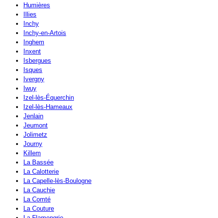
Humières
Illies
Inchy
Inchy-en-Artois
Inghem
Inxent
Isbergues
Isques
Ivergny
Iwuy
Izel-lès-Équerchin
Izel-lès-Hameaux
Jenlain
Jeumont
Jolimetz
Journy
Killem
La Bassée
La Calotterie
La Capelle-lès-Boulogne
La Cauchie
La Comté
La Couture
La Flamengrie