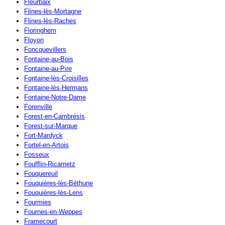
Fleurbaix
Flines-lès-Mortagne
Flines-lès-Raches
Floringhem
Floyon
Foncquevillers
Fontaine-au-Bois
Fontaine-au-Pire
Fontaine-lès-Croisilles
Fontaine-lès-Hermans
Fontaine-Notre-Dame
Forenville
Forest-en-Cambrésis
Forest-sur-Marque
Fort-Mardyck
Fortel-en-Artois
Fosseux
Foufflin-Ricametz
Fouquereuil
Fouquières-lès-Béthune
Fouquières-lès-Lens
Fourmies
Fournes-en-Weppes
Framecourt