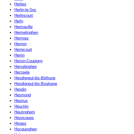
Herlies
Herlin-le-Sec
Herlincourt
Herly
Hermaville
Hermelinghen
Hermies
Hermin
Hernicourt
Herrin
Hersin-Coupigny
Hervelinghen
Herzeele
Hesdigneul-lès-Béthune
Hesdigneul-lès-Boulogne
Hesdin
Hesmond
Hestrus
Heuchin
Heuringhem
Hezecques
Hinges
Hocquinghen