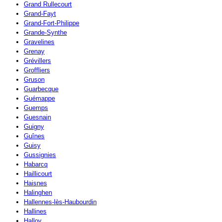
Grand Rullecourt
Grand-Fayt
Grand-Fort-Philippe
Grande-Synthe
Gravelines
Grenay
Grévillers
Groffliers
Gruson
Guarbecque
Guémappe
Guemps
Guesnain
Guigny
Guînes
Guisy
Gussignies
Habarcq
Haillicourt
Haisnes
Halinghen
Hallennes-lès-Haubourdin
Hallines
Halloy