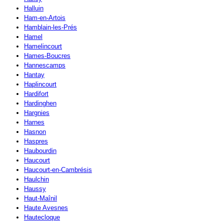
Halluin
Ham-en-Artois
Hamblain-les-Prés
Hamel
Hamelincourt
Hames-Boucres
Hannescamps
Hantay
Haplincourt
Hardifort
Hardinghen
Hargnies
Harnes
Hasnon
Haspres
Haubourdin
Haucourt
Haucourt-en-Cambrésis
Haulchin
Haussy
Haut-Maînil
Haute Avesnes
Hautecloque