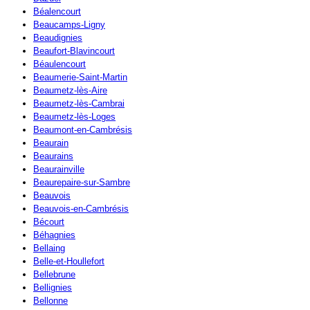
Béalencourt
Beaucamps-Ligny
Beaudignies
Beaufort-Blavincourt
Béaulencourt
Beaumerie-Saint-Martin
Beaumetz-lès-Aire
Beaumetz-lès-Cambrai
Beaumetz-lès-Loges
Beaumont-en-Cambrésis
Beaurain
Beaurains
Beaurainville
Beaurepaire-sur-Sambre
Beauvois
Beauvois-en-Cambrésis
Bécourt
Béhagnies
Bellaing
Belle-et-Houllefort
Bellebrune
Bellignies
Bellonne