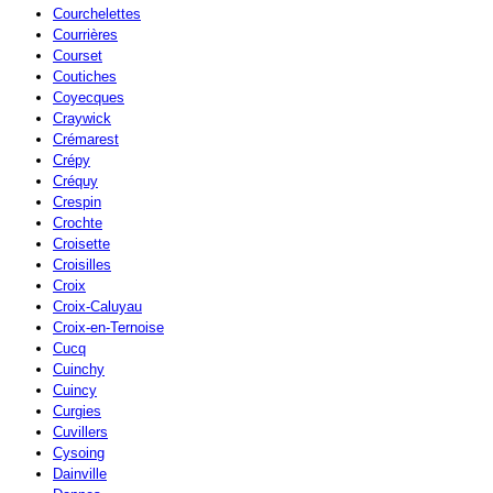
Courchelettes
Courrières
Courset
Coutiches
Coyecques
Craywick
Crémarest
Crépy
Créquy
Crespin
Crochte
Croisette
Croisilles
Croix
Croix-Caluyau
Croix-en-Ternoise
Cucq
Cuinchy
Cuincy
Curgies
Cuvillers
Cysoing
Dainville