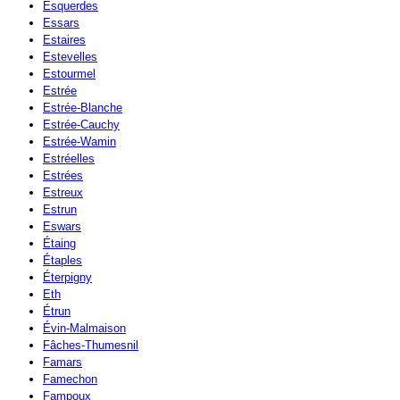
Esquerdes
Essars
Estaires
Estevelles
Estourmel
Estrée
Estrée-Blanche
Estrée-Cauchy
Estrée-Wamin
Estréelles
Estrées
Estreux
Estrun
Eswars
Étaing
Étaples
Éterpigny
Eth
Étrun
Évin-Malmaison
Fâches-Thumesnil
Famars
Famechon
Fampoux