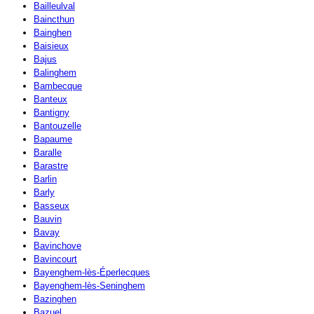
Bailleulval
Baincthun
Bainghen
Baisieux
Bajus
Balinghem
Bambecque
Banteux
Bantigny
Bantouzelle
Bapaume
Baralle
Barastre
Barlin
Barly
Basseux
Bauvin
Bavay
Bavinchove
Bavincourt
Bayenghem-lès-Éperlecques
Bayenghem-lès-Seninghem
Bazinghen
Bazuel