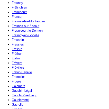
Frasnoy
Frélinghien
Frémicourt
Frencq
Fresnes-lès-Montauban
Fresnes-sur-Escaut
Fresnicourt-le-Dolmen
Fresnoy-en-Gohelle
Fressain
Fressies
Fressin
Fréthun
Fretin
Frévent
Frévillers
Frévin-Capelle
Fromelles
Fruges
Galametz
Gauchin-Légal
Gauchin-Verloingt
Gaudiempré
Gavrelle