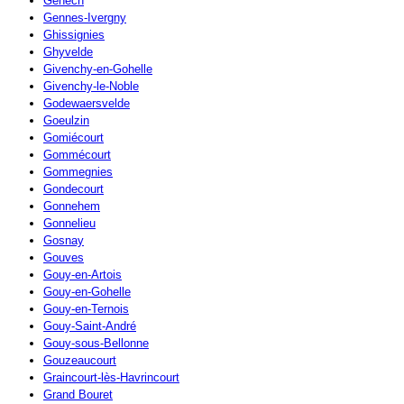
Genech
Gennes-Ivergny
Ghissignies
Ghyvelde
Givenchy-en-Gohelle
Givenchy-le-Noble
Godewaersvelde
Goeulzin
Gomiécourt
Gommécourt
Gommegnies
Gondecourt
Gonnehem
Gonnelieu
Gosnay
Gouves
Gouy-en-Artois
Gouy-en-Gohelle
Gouy-en-Ternois
Gouy-Saint-André
Gouy-sous-Bellonne
Gouzeaucourt
Graincourt-lès-Havrincourt
Grand Bouret