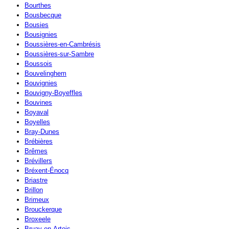
Bourthes
Bousbecque
Bousies
Bousignies
Boussières-en-Cambrésis
Boussières-sur-Sambre
Boussois
Bouvelinghem
Bouvignies
Bouvigny-Boyeffles
Bouvines
Boyaval
Boyelles
Bray-Dunes
Brébières
Brêmes
Brévillers
Bréxent-Énocq
Briastre
Brillon
Brimeux
Brouckerque
Broxeele
Bruay-en-Artois