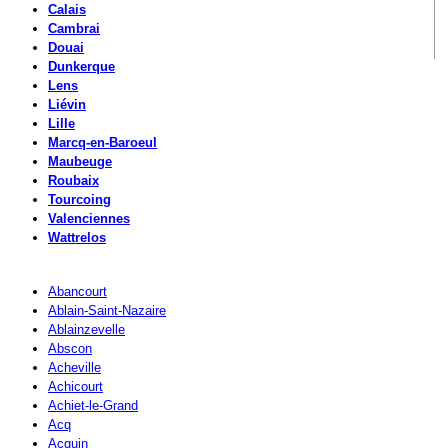
Calais
Cambrai
Douai
Dunkerque
Lens
Liévin
Lille
Marcq-en-Baroeul
Maubeuge
Roubaix
Tourcoing
Valenciennes
Wattrelos
Abancourt
Ablain-Saint-Nazaire
Ablainzevelle
Abscon
Acheville
Achicourt
Achiet-le-Grand
Acq
Acquin