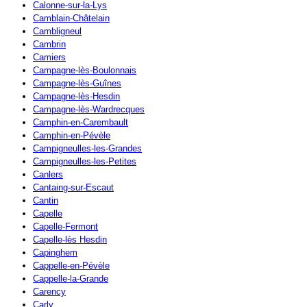
Calonne-sur-la-Lys
Camblain-Châtelain
Cambligneul
Cambrin
Camiers
Campagne-lès-Boulonnais
Campagne-lès-Guînes
Campagne-lès-Hesdin
Campagne-lès-Wardrecques
Camphin-en-Carembault
Camphin-en-Pévèle
Campigneulles-les-Grandes
Campigneulles-les-Petites
Canlers
Cantaing-sur-Escaut
Cantin
Capelle
Capelle-Fermont
Capelle-lès Hesdin
Capinghem
Cappelle-en-Pévèle
Cappelle-la-Grande
Carency
Carly