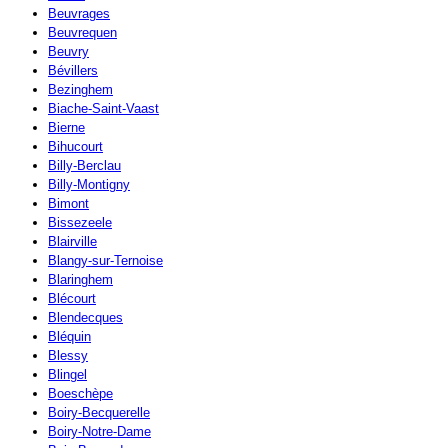
Beuvrages
Beuvrequen
Beuvry
Bévillers
Bezinghem
Biache-Saint-Vaast
Bierne
Bihucourt
Billy-Berclau
Billy-Montigny
Bimont
Bissezeele
Blairville
Blangy-sur-Ternoise
Blaringhem
Blécourt
Blendecques
Bléquin
Blessy
Blingel
Boeschèpe
Boiry-Becquerelle
Boiry-Notre-Dame