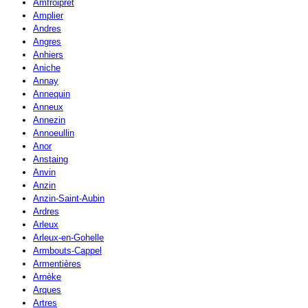
Amfroipret
Amplier
Andres
Angres
Anhiers
Aniche
Annay
Annequin
Anneux
Annezin
Annoeullin
Anor
Anstaing
Anvin
Anzin
Anzin-Saint-Aubin
Ardres
Arleux
Arleux-en-Gohelle
Armbouts-Cappel
Armentières
Arnèke
Arques
Artres