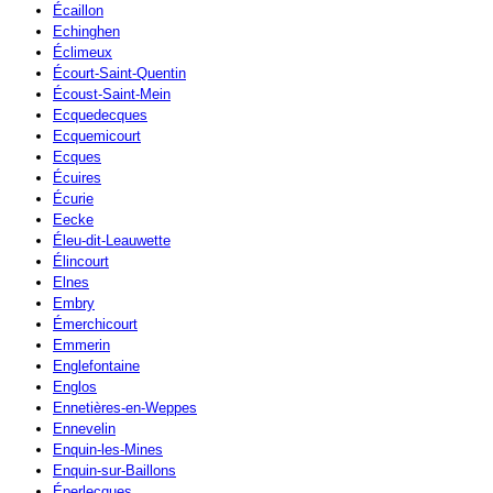
Écaillon
Echinghen
Éclimeux
Écourt-Saint-Quentin
Écoust-Saint-Mein
Ecquedecques
Ecquemicourt
Ecques
Écuires
Écurie
Eecke
Éleu-dit-Leauwette
Élincourt
Elnes
Embry
Émerchicourt
Emmerin
Englefontaine
Englos
Ennetières-en-Weppes
Ennevelin
Enquin-les-Mines
Enquin-sur-Baillons
Éperlecques