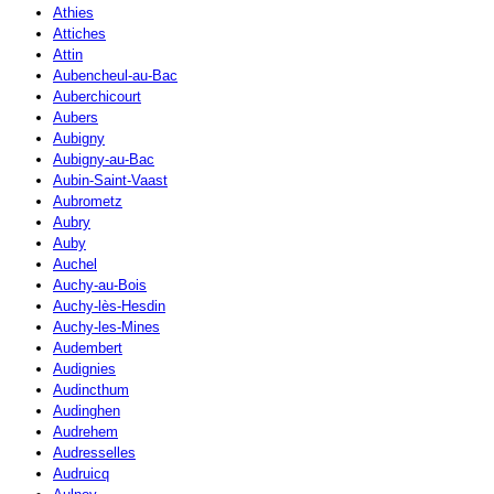
Athies
Attiches
Attin
Aubencheul-au-Bac
Auberchicourt
Aubers
Aubigny
Aubigny-au-Bac
Aubin-Saint-Vaast
Aubrometz
Aubry
Auby
Auchel
Auchy-au-Bois
Auchy-lès-Hesdin
Auchy-les-Mines
Audembert
Audignies
Audincthum
Audinghen
Audrehem
Audresselles
Audruicq