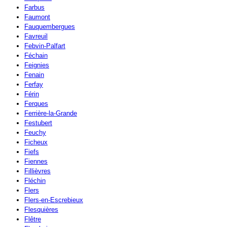
Farbus
Faumont
Fauquembergues
Favreuil
Febvin-Palfart
Féchain
Feignies
Fenain
Ferfay
Férin
Ferques
Ferrière-la-Grande
Festubert
Feuchy
Ficheux
Fiefs
Fiennes
Fillièvres
Fléchin
Flers
Flers-en-Escrebieux
Flesquières
Flêtre