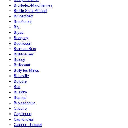
Bruille-lez-Marchiennes
Bruille-Saint-Amand
Brunembert
Brunémont
Bry
Bryas
Bucquoy
Bugnicourt
Buire-au-Bois
Buire-le-Sec
Buissy
Bullecourt
Bully-les-Mines
Buneville
Burbure
Bus
Busigny
Busnes
Buysscheure
Caëstre
Cagnicourt
Cagnoncles
Calonne-Ricouart