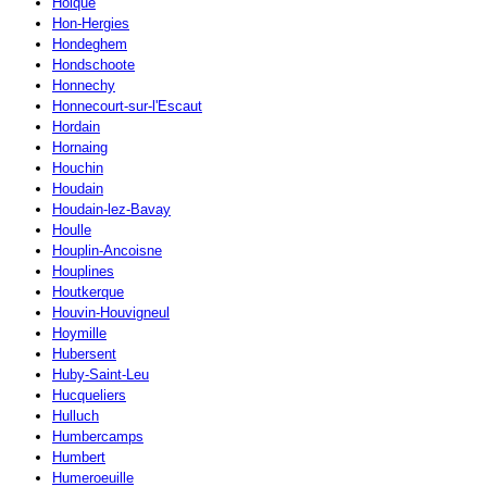
Holque
Hon-Hergies
Hondeghem
Hondschoote
Honnechy
Honnecourt-sur-l'Escaut
Hordain
Hornaing
Houchin
Houdain
Houdain-lez-Bavay
Houlle
Houplin-Ancoisne
Houplines
Houtkerque
Houvin-Houvigneul
Hoymille
Hubersent
Huby-Saint-Leu
Hucqueliers
Hulluch
Humbercamps
Humbert
Humeroeuille