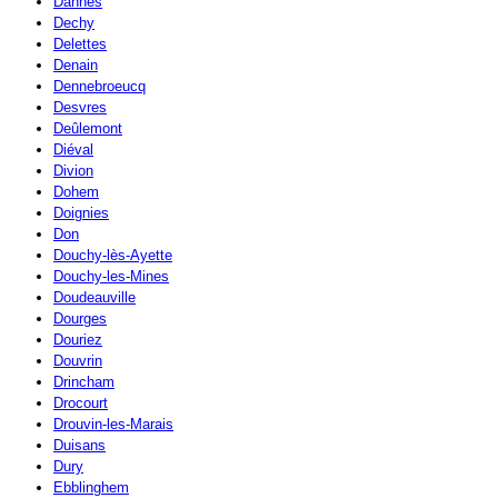
Dannes
Dechy
Delettes
Denain
Dennebroeucq
Desvres
Deûlemont
Diéval
Divion
Dohem
Doignies
Don
Douchy-lès-Ayette
Douchy-les-Mines
Doudeauville
Dourges
Douriez
Douvrin
Drincham
Drocourt
Drouvin-les-Marais
Duisans
Dury
Ebblinghem