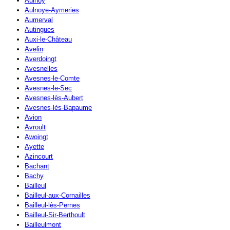
Aulnoy
Aulnoye-Aymeries
Aumerval
Autingues
Auxi-le-Château
Avelin
Averdoingt
Avesnelles
Avesnes-le-Comte
Avesnes-le-Sec
Avesnes-lès-Aubert
Avesnes-lès-Bapaume
Avion
Avroult
Awoingt
Ayette
Azincourt
Bachant
Bachy
Bailleul
Bailleul-aux-Cornailles
Bailleul-lès-Pernes
Bailleul-Sir-Berthoult
Bailleulmont