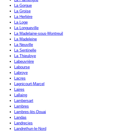
La Gorgue
La Groise
La Herlière
La Loge
La Longueville
La Madelaine-sous-Montreuil
La Madeleine
La Neuville
La Sentinelle
La Thieuloye
Labeuvrière
Labourse
Labroye
Lacres
Lagnicourt-Marcel
Laires
Lallaing
Lambersart
Lambres
Lambres-lès-Douai
Landas
Landrecies
Landrethun-le-Nord