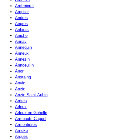
Amfroipret
Amplier
Andres
Angres
Anhiers
Aniche
Annay
Annequin
Anneux
Annezin
Annoeullin
Anor
Anstaing
Anvin
Anzin
Anzin-Saint-Aubin
Ardres
Arleux
Arleux-en-Gohelle
Armbouts-Cappel
Armentières
Arnèke
Arques