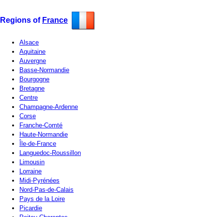
Regions of
France
Alsace
Aquitaine
Auvergne
Basse-Normandie
Bourgogne
Bretagne
Centre
Champagne-Ardenne
Corse
Franche-Comté
Haute-Normandie
Île-de-France
Languedoc-Roussillon
Limousin
Lorraine
Midi-Pyrénées
Nord-Pas-de-Calais
Pays de la Loire
Picardie