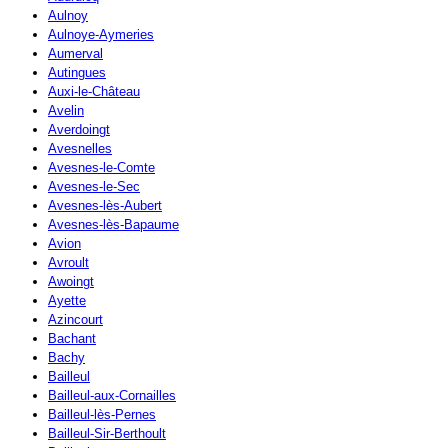
Aulnoy
Aulnoye-Aymeries
Aumerval
Autingues
Auxi-le-Château
Avelin
Averdoingt
Avesnelles
Avesnes-le-Comte
Avesnes-le-Sec
Avesnes-lès-Aubert
Avesnes-lès-Bapaume
Avion
Avroult
Awoingt
Ayette
Azincourt
Bachant
Bachy
Bailleul
Bailleul-aux-Cornailles
Bailleul-lès-Pernes
Bailleul-Sir-Berthoult