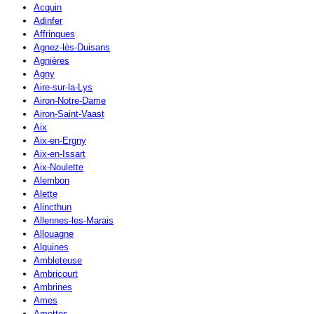
Acquin
Adinfer
Affringues
Agnez-lès-Duisans
Agnières
Agny
Aire-sur-la-Lys
Airon-Notre-Dame
Airon-Saint-Vaast
Aix
Aix-en-Ergny
Aix-en-Issart
Aix-Noulette
Alembon
Alette
Alincthun
Allennes-les-Marais
Allouagne
Alquines
Ambleteuse
Ambricourt
Ambrines
Ames
Amettes