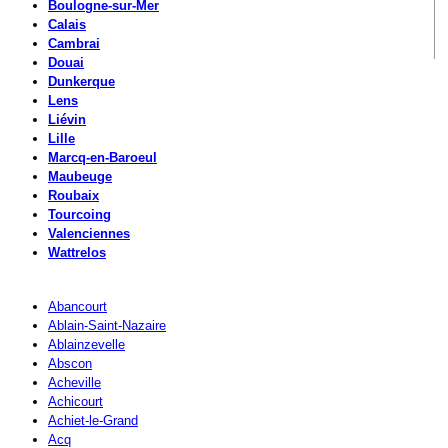
Boulogne-sur-Mer
Calais
Cambrai
Douai
Dunkerque
Lens
Liévin
Lille
Marcq-en-Baroeul
Maubeuge
Roubaix
Tourcoing
Valenciennes
Wattrelos
Abancourt
Ablain-Saint-Nazaire
Ablainzevelle
Abscon
Acheville
Achicourt
Achiet-le-Grand
Acq