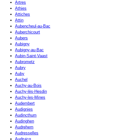
Artres
Athies
Attiches
Attin
Aubencheul-au-Bac
Auberchicourt
Aubers
Aubigny
Aubigny-au-Bac
Aubin-Saint-Vaast
Aubrometz
Aubry
Auby
Auchel
Auchy-au-Bois
Auchy-lès-Hesdin
Auchy-les-Mines
Audembert
Audignies
Audincthum
Audinghen
Audrehem
Audresselles
Audruicq