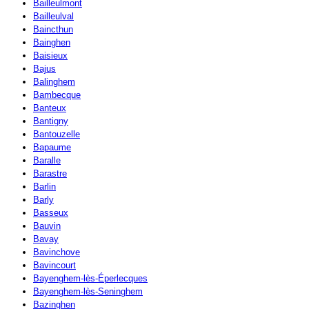
Bailleulmont
Bailleulval
Baincthun
Bainghen
Baisieux
Bajus
Balinghem
Bambecque
Banteux
Bantigny
Bantouzelle
Bapaume
Baralle
Barastre
Barlin
Barly
Basseux
Bauvin
Bavay
Bavinchove
Bavincourt
Bayenghem-lès-Éperlecques
Bayenghem-lès-Seninghem
Bazinghen