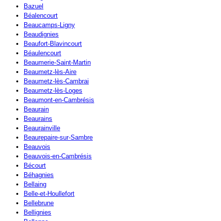
Bazuel
Béalencourt
Beaucamps-Ligny
Beaudignies
Beaufort-Blavincourt
Béaulencourt
Beaumerie-Saint-Martin
Beaumetz-lès-Aire
Beaumetz-lès-Cambrai
Beaumetz-lès-Loges
Beaumont-en-Cambrésis
Beaurain
Beaurains
Beaurainville
Beaurepaire-sur-Sambre
Beauvois
Beauvois-en-Cambrésis
Bécourt
Béhagnies
Bellaing
Belle-et-Houllefort
Bellebrune
Bellignies