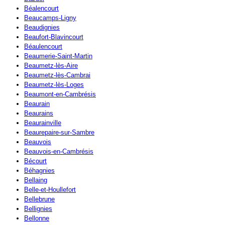
Béalencourt
Beaucamps-Ligny
Beaudignies
Beaufort-Blavincourt
Béaulencourt
Beaumerie-Saint-Martin
Beaumetz-lès-Aire
Beaumetz-lès-Cambrai
Beaumetz-lès-Loges
Beaumont-en-Cambrésis
Beaurain
Beaurains
Beaurainville
Beaurepaire-sur-Sambre
Beauvois
Beauvois-en-Cambrésis
Bécourt
Béhagnies
Bellaing
Belle-et-Houllefort
Bellebrune
Bellignies
Bellonne