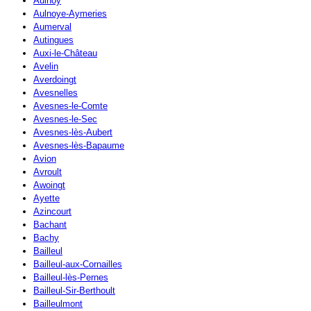
Aulnoy
Aulnoye-Aymeries
Aumerval
Autingues
Auxi-le-Château
Avelin
Averdoingt
Avesnelles
Avesnes-le-Comte
Avesnes-le-Sec
Avesnes-lès-Aubert
Avesnes-lès-Bapaume
Avion
Avroult
Awoingt
Ayette
Azincourt
Bachant
Bachy
Bailleul
Bailleul-aux-Cornailles
Bailleul-lès-Pernes
Bailleul-Sir-Berthoult
Bailleulmont