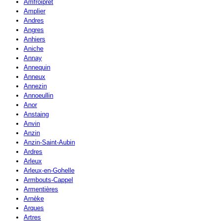
Amfroipret
Amplier
Andres
Angres
Anhiers
Aniche
Annay
Annequin
Anneux
Annezin
Annoeullin
Anor
Anstaing
Anvin
Anzin
Anzin-Saint-Aubin
Ardres
Arleux
Arleux-en-Gohelle
Armbouts-Cappel
Armentières
Arnèke
Arques
Artres