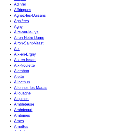
Adinfer
Affringues
Agnez-lès-Duisans
Agnières
Agny
Aire-sur-la-Lys
Airon-Notre-Dame
Airon-Saint-Vaast
Aix
Aix-en-Ergny
Aix-en-Issart
Aix-Noulette
Alembon
Alette
Alincthun
Allennes-les-Marais
Allouagne
Alquines
Ambleteuse
Ambricourt
Ambrines
Ames
Amettes