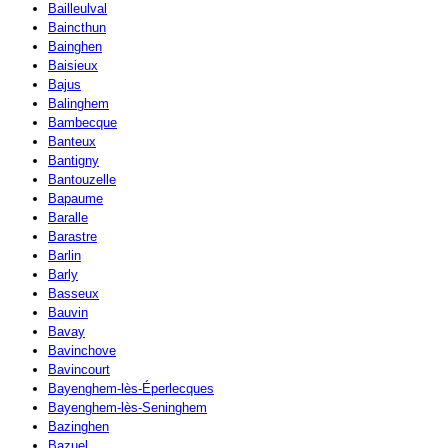
Bailleulval
Baincthun
Bainghen
Baisieux
Bajus
Balinghem
Bambecque
Banteux
Bantigny
Bantouzelle
Bapaume
Baralle
Barastre
Barlin
Barly
Basseux
Bauvin
Bavay
Bavinchove
Bavincourt
Bayenghem-lès-Éperlecques
Bayenghem-lès-Seninghem
Bazinghen
Bazuel