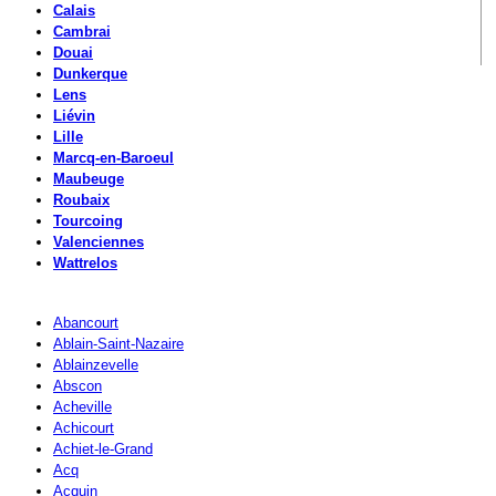
Calais
Cambrai
Douai
Dunkerque
Lens
Liévin
Lille
Marcq-en-Baroeul
Maubeuge
Roubaix
Tourcoing
Valenciennes
Wattrelos
Abancourt
Ablain-Saint-Nazaire
Ablainzevelle
Abscon
Acheville
Achicourt
Achiet-le-Grand
Acq
Acquin