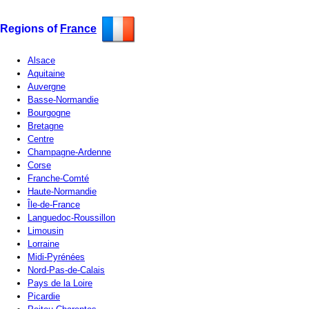
Regions of
France
Alsace
Aquitaine
Auvergne
Basse-Normandie
Bourgogne
Bretagne
Centre
Champagne-Ardenne
Corse
Franche-Comté
Haute-Normandie
Île-de-France
Languedoc-Roussillon
Limousin
Lorraine
Midi-Pyrénées
Nord-Pas-de-Calais
Pays de la Loire
Picardie