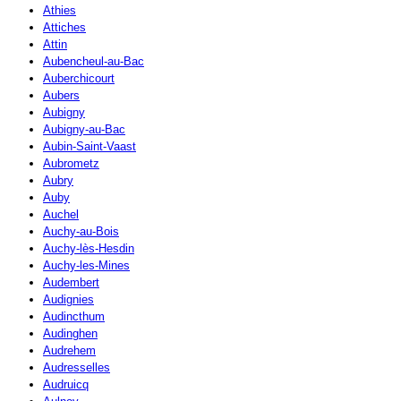
Athies
Attiches
Attin
Aubencheul-au-Bac
Auberchicourt
Aubers
Aubigny
Aubigny-au-Bac
Aubin-Saint-Vaast
Aubrometz
Aubry
Auby
Auchel
Auchy-au-Bois
Auchy-lès-Hesdin
Auchy-les-Mines
Audembert
Audignies
Audincthum
Audinghen
Audrehem
Audresselles
Audruicq