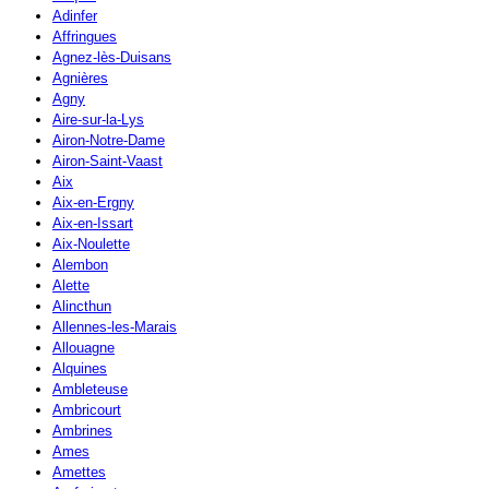
Adinfer
Affringues
Agnez-lès-Duisans
Agnières
Agny
Aire-sur-la-Lys
Airon-Notre-Dame
Airon-Saint-Vaast
Aix
Aix-en-Ergny
Aix-en-Issart
Aix-Noulette
Alembon
Alette
Alincthun
Allennes-les-Marais
Allouagne
Alquines
Ambleteuse
Ambricourt
Ambrines
Ames
Amettes