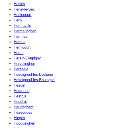
Herlies
Herlin-le-Sec
Herlincourt
Herly
Hermaville
Hermelinghen
Hermies
Hermin
Hernicourt
Herrin
Hersin-Coupigny
Hervelinghen
Herzeele
Hesdigneul-lès-Béthune
Hesdigneul-lès-Boulogne
Hesdin
Hesmond
Hestrus
Heuchin
Heuringhem
Hezecques
Hinges
Hocquinghen