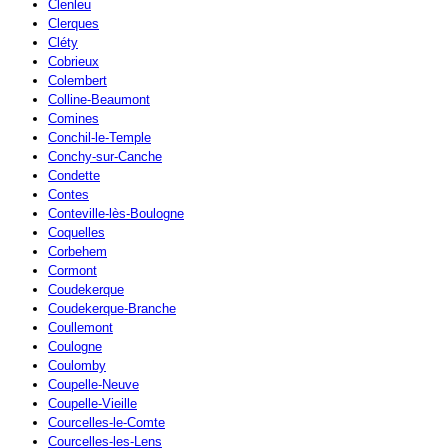
Clenleu
Clerques
Cléty
Cobrieux
Colembert
Colline-Beaumont
Comines
Conchil-le-Temple
Conchy-sur-Canche
Condette
Contes
Conteville-lès-Boulogne
Coquelles
Corbehem
Cormont
Coudekerque
Coudekerque-Branche
Coullemont
Coulogne
Coulomby
Coupelle-Neuve
Coupelle-Vieille
Courcelles-le-Comte
Courcelles-les-Lens