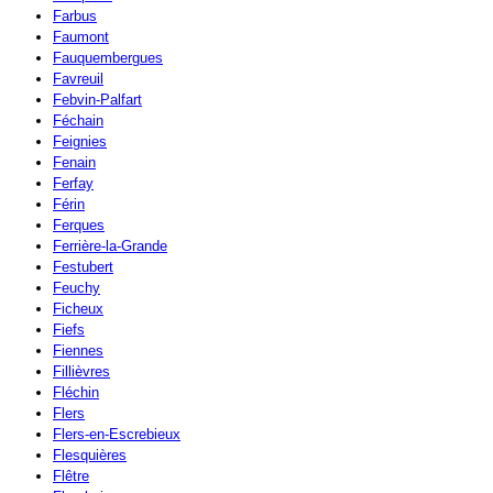
Farbus
Faumont
Fauquembergues
Favreuil
Febvin-Palfart
Féchain
Feignies
Fenain
Ferfay
Férin
Ferques
Ferrière-la-Grande
Festubert
Feuchy
Ficheux
Fiefs
Fiennes
Fillièvres
Fléchin
Flers
Flers-en-Escrebieux
Flesquières
Flêtre