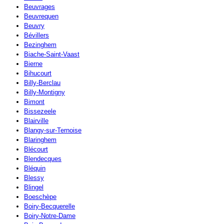
Beuvrages
Beuvrequen
Beuvry
Bévillers
Bezinghem
Biache-Saint-Vaast
Bierne
Bihucourt
Billy-Berclau
Billy-Montigny
Bimont
Bissezeele
Blairville
Blangy-sur-Ternoise
Blaringhem
Blécourt
Blendecques
Bléquin
Blessy
Blingel
Boeschèpe
Boiry-Becquerelle
Boiry-Notre-Dame