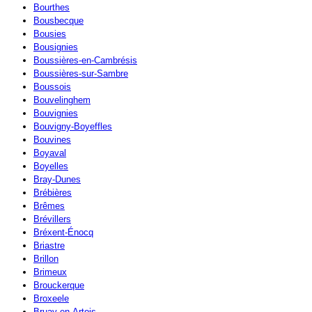
Bourthes
Bousbecque
Bousies
Bousignies
Boussières-en-Cambrésis
Boussières-sur-Sambre
Boussois
Bouvelinghem
Bouvignies
Bouvigny-Boyeffles
Bouvines
Boyaval
Boyelles
Bray-Dunes
Brébières
Brêmes
Brévillers
Bréxent-Énocq
Briastre
Brillon
Brimeux
Brouckerque
Broxeele
Bruay-en-Artois