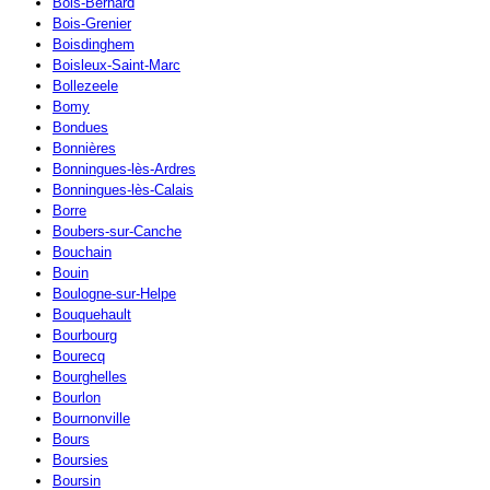
Bois-Bernard
Bois-Grenier
Boisdinghem
Boisleux-Saint-Marc
Bollezeele
Bomy
Bondues
Bonnières
Bonningues-lès-Ardres
Bonningues-lès-Calais
Borre
Boubers-sur-Canche
Bouchain
Bouin
Boulogne-sur-Helpe
Bouquehault
Bourbourg
Bourecq
Bourghelles
Bourlon
Bournonville
Bours
Boursies
Boursin