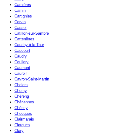
Carnières
Carnin
Cartignies
Carvin
Cassel
Catillon-sur-Sambre
Cattenières
Cauchy-à-la-Tour
Caucourt
Caudry
Caullery
Caumont
Cauroir
Cavron-Saint-Martin
Chelers
Chemy
Chéreng
Chériennes
Chérisy
Chocques
Clairmarais
Clarques
Clary