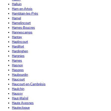
Halluin
Ham-en-Artois
Hamblain-les-Prés
Hamel
Hamelincourt
Hames-Boucres
Hannescamps
Hantay
Haplincourt
Hardifort
Hardinghen
Hargnies
Harnes
Hasnon
Haspres
Haubourdin
Haucourt
Haucourt-en-Cambrésis
Haulchin
Haussy
Haut-Maînil
Haute Avesnes
Hautecloque