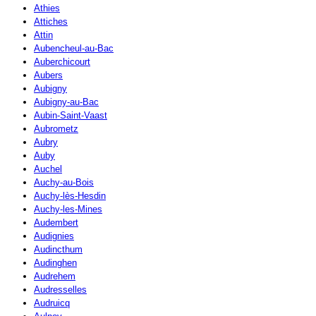
Athies
Attiches
Attin
Aubencheul-au-Bac
Auberchicourt
Aubers
Aubigny
Aubigny-au-Bac
Aubin-Saint-Vaast
Aubrometz
Aubry
Auby
Auchel
Auchy-au-Bois
Auchy-lès-Hesdin
Auchy-les-Mines
Audembert
Audignies
Audincthum
Audinghen
Audrehem
Audresselles
Audruicq