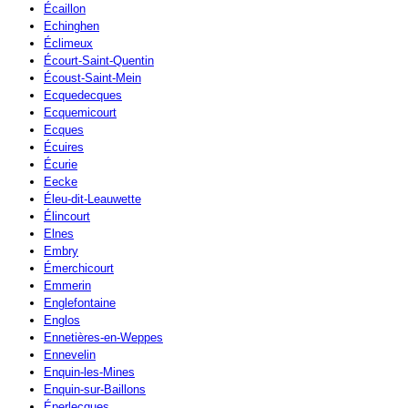
Écaillon
Echinghen
Éclimeux
Écourt-Saint-Quentin
Écoust-Saint-Mein
Ecquedecques
Ecquemicourt
Ecques
Écuires
Écurie
Eecke
Éleu-dit-Leauwette
Élincourt
Elnes
Embry
Émerchicourt
Emmerin
Englefontaine
Englos
Ennetières-en-Weppes
Ennevelin
Enquin-les-Mines
Enquin-sur-Baillons
Éperlecques