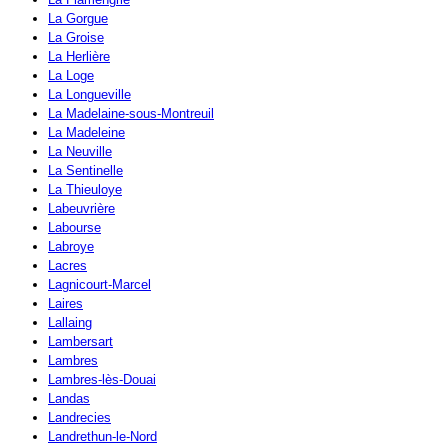
La Gorgue
La Groise
La Herlière
La Loge
La Longueville
La Madelaine-sous-Montreuil
La Madeleine
La Neuville
La Sentinelle
La Thieuloye
Labeuvrière
Labourse
Labroye
Lacres
Lagnicourt-Marcel
Laires
Lallaing
Lambersart
Lambres
Lambres-lès-Douai
Landas
Landrecies
Landrethun-le-Nord