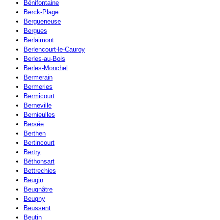
Bénifontaine
Berck-Plage
Bergueneuse
Bergues
Berlaimont
Berlencourt-le-Cauroy
Berles-au-Bois
Berles-Monchel
Bermerain
Bermeries
Bermicourt
Berneville
Bernieulles
Bersée
Berthen
Bertincourt
Bertry
Béthonsart
Bettrechies
Beugin
Beugnâtre
Beugny
Beussent
Beutin