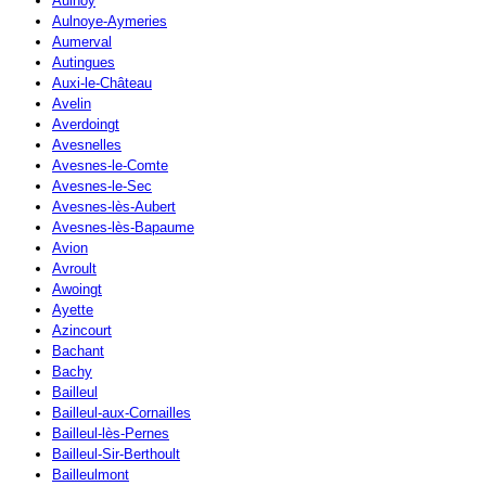
Aulnoy
Aulnoye-Aymeries
Aumerval
Autingues
Auxi-le-Château
Avelin
Averdoingt
Avesnelles
Avesnes-le-Comte
Avesnes-le-Sec
Avesnes-lès-Aubert
Avesnes-lès-Bapaume
Avion
Avroult
Awoingt
Ayette
Azincourt
Bachant
Bachy
Bailleul
Bailleul-aux-Cornailles
Bailleul-lès-Pernes
Bailleul-Sir-Berthoult
Bailleulmont