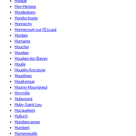
Holque
Hon-Hergies
Hondeghem
Hondschoote
Honnechy
Honnecourt-sur-l'Escaut
Hordain
Hornaing
Houchin
Houdain
Houdain-lez-Bavay
Houlle
Houplin-Ancoisne
Houplines
Houtkerque
Houvin-Houvigneul
Hoymille
Hubersent
Huby-Saint-Leu
Hucqueliers
Hulluch
Humbercamps
Humbert
Humeroeuille