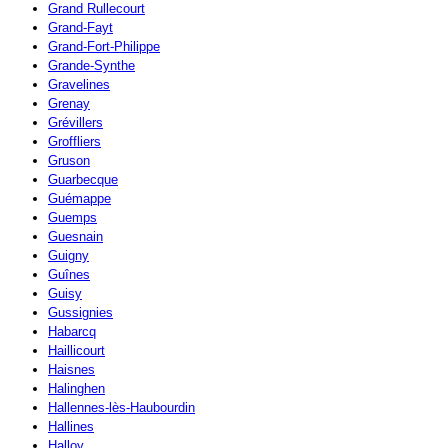
Grand Rullecourt
Grand-Fayt
Grand-Fort-Philippe
Grande-Synthe
Gravelines
Grenay
Grévillers
Groffliers
Gruson
Guarbecque
Guémappe
Guemps
Guesnain
Guigny
Guînes
Guisy
Gussignies
Habarcq
Haillicourt
Haisnes
Halinghen
Hallennes-lès-Haubourdin
Hallines
Halloy