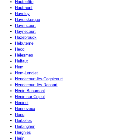
Hautecôte
Hautmont
Haveluy
Haverskerque
Havrincourt
Haynecourt
Hazebrouck
Hébuterne
Hecq
Hélesmes
Helfaut
Hem
Hem-Lenglet
Hendecourt-lès-Cagnicourt
Hendecourt-lès-Ransart
Hénin-Beaumont
Hénin-sur-Cojeul
Héninel
Henneveux
Hénu
Herbelles
Herbinghen
Hergnies
Hérin