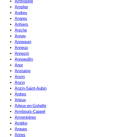
Amfroipret
Amplier
Andres
Angres
Anhiers
Aniche
Annay
Annequin
Anneux
Annezin
Annoeullin
Anor
Anstaing
Anvin
Anzin
Anzin-Saint-Aubin
Ardres
Arleux
Arleux-en-Gohelle
Armbouts-Cappel
Armentières
Arnèke
Arques
Artres