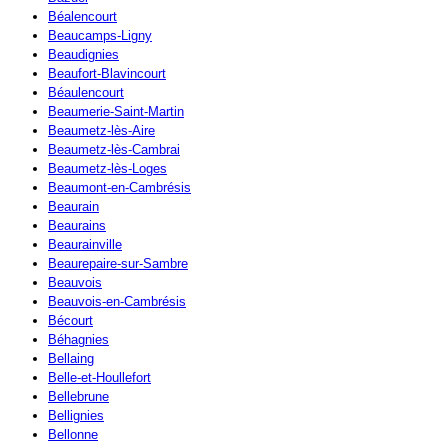
Béalencourt
Beaucamps-Ligny
Beaudignies
Beaufort-Blavincourt
Béaulencourt
Beaumerie-Saint-Martin
Beaumetz-lès-Aire
Beaumetz-lès-Cambrai
Beaumetz-lès-Loges
Beaumont-en-Cambrésis
Beaurain
Beaurains
Beaurainville
Beaurepaire-sur-Sambre
Beauvois
Beauvois-en-Cambrésis
Bécourt
Béhagnies
Bellaing
Belle-et-Houllefort
Bellebrune
Bellignies
Bellonne