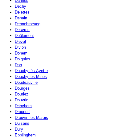
Dannes
Dechy
Delettes
Denain
Dennebroeucq
Desvres
Deûlemont
Diéval
Divion
Dohem
Doignies
Don
Douchy-lès-Ayette
Douchy-les-Mines
Doudeauville
Dourges
Douriez
Douvrin
Drincham
Drocourt
Drouvin-les-Marais
Duisans
Dury
Ebblinghem