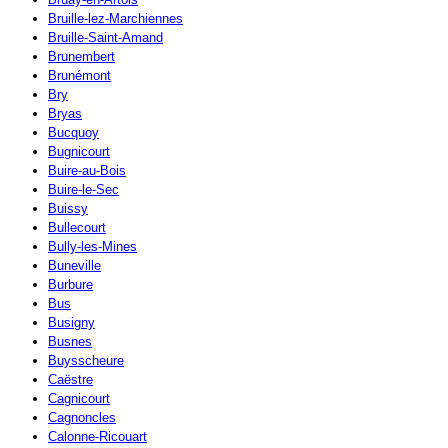
Bruille-lez-Marchiennes
Bruille-Saint-Amand
Brunembert
Brunémont
Bry
Bryas
Bucquoy
Bugnicourt
Buire-au-Bois
Buire-le-Sec
Buissy
Bullecourt
Bully-les-Mines
Buneville
Burbure
Bus
Busigny
Busnes
Buysscheure
Caëstre
Cagnicourt
Cagnoncles
Calonne-Ricouart