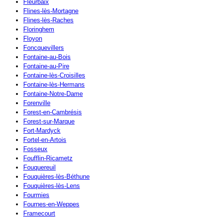
Fleurbaix
Flines-lès-Mortagne
Flines-lès-Raches
Floringhem
Floyon
Foncquevillers
Fontaine-au-Bois
Fontaine-au-Pire
Fontaine-lès-Croisilles
Fontaine-lès-Hermans
Fontaine-Notre-Dame
Forenville
Forest-en-Cambrésis
Forest-sur-Marque
Fort-Mardyck
Fortel-en-Artois
Fosseux
Foufflin-Ricametz
Fouquereuil
Fouquières-lès-Béthune
Fouquières-lès-Lens
Fourmies
Fournes-en-Weppes
Framecourt