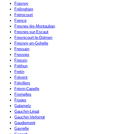
Frasnoy
Frélinghien
Frémicourt
Frencq
Fresnes-lès-Montauban
Fresnes-sur-Escaut
Fresnicourt-le-Dolmen
Fresnoy-en-Gohelle
Fressain
Fressies
Fressin
Fréthun
Fretin
Frévent
Frévillers
Frévin-Capelle
Fromelles
Fruges
Galametz
Gauchin-Légal
Gauchin-Verloingt
Gaudiempré
Gavrelle