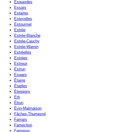
Esquerdes
Essars
Estaires
Estevelles
Estourmel
Estrée
Estrée-Blanche
Estrée-Cauchy
Estrée-Wamin
Estréelles
Estrées
Estreux
Estrun
Eswars
Étaing
Étaples
Éterpigny
Eth
Étrun
Évin-Malmaison
Fâches-Thumesnil
Famars
Famechon
Fampoux