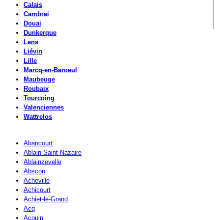
Calais
Cambrai
Douai
Dunkerque
Lens
Liévin
Lille
Marcq-en-Baroeul
Maubeuge
Roubaix
Tourcoing
Valenciennes
Wattrelos
Abancourt
Ablain-Saint-Nazaire
Ablainzevelle
Abscon
Acheville
Achicourt
Achiet-le-Grand
Acq
Acquin