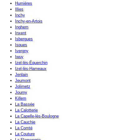
Humières
Illies
Inchy
Inchy-en-Artois
Inghem
Inxent
Isbergues
Isques
Ivergny
Iwuy
Izel-lès-Équerchin
Izel-lès-Hameaux
Jenlain
Jeumont
Jolimetz
Journy
Killem
La Bassée
La Calotterie
La Capelle-lès-Boulogne
La Cauchie
La Comté
La Couture
La Flamengrie