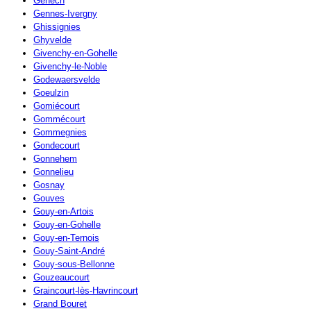
Genech
Gennes-Ivergny
Ghissignies
Ghyvelde
Givenchy-en-Gohelle
Givenchy-le-Noble
Godewaersvelde
Goeulzin
Gomiécourt
Gommécourt
Gommegnies
Gondecourt
Gonnehem
Gonnelieu
Gosnay
Gouves
Gouy-en-Artois
Gouy-en-Gohelle
Gouy-en-Ternois
Gouy-Saint-André
Gouy-sous-Bellonne
Gouzeaucourt
Graincourt-lès-Havrincourt
Grand Bouret