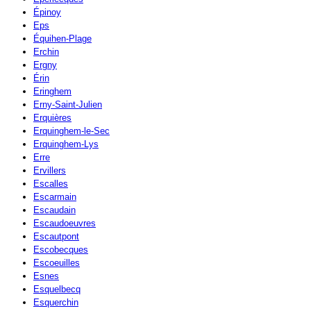
Épinoy
Eps
Équihen-Plage
Erchin
Ergny
Érin
Eringhem
Erny-Saint-Julien
Erquières
Erquinghem-le-Sec
Erquinghem-Lys
Erre
Ervillers
Escalles
Escarmain
Escaudain
Escaudoeuvres
Escautpont
Escobecques
Escoeuilles
Esnes
Esquelbecq
Esquerchin