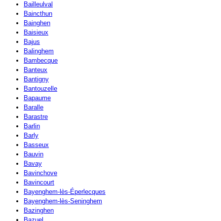
Bailleulval
Baincthun
Bainghen
Baisieux
Bajus
Balinghem
Bambecque
Banteux
Bantigny
Bantouzelle
Bapaume
Baralle
Barastre
Barlin
Barly
Basseux
Bauvin
Bavay
Bavinchove
Bavincourt
Bayenghem-lès-Éperlecques
Bayenghem-lès-Seninghem
Bazinghen
Bazuel