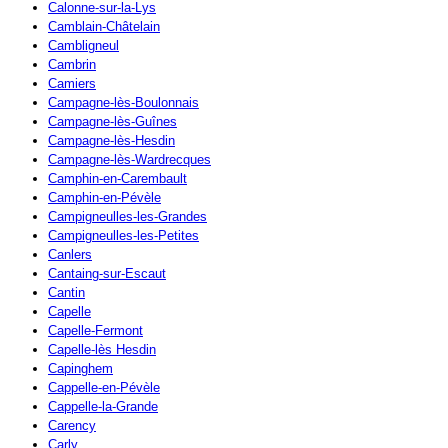
Calonne-sur-la-Lys
Camblain-Châtelain
Cambligneul
Cambrin
Camiers
Campagne-lès-Boulonnais
Campagne-lès-Guînes
Campagne-lès-Hesdin
Campagne-lès-Wardrecques
Camphin-en-Carembault
Camphin-en-Pévèle
Campigneulles-les-Grandes
Campigneulles-les-Petites
Canlers
Cantaing-sur-Escaut
Cantin
Capelle
Capelle-Fermont
Capelle-lès Hesdin
Capinghem
Cappelle-en-Pévèle
Cappelle-la-Grande
Carency
Carly