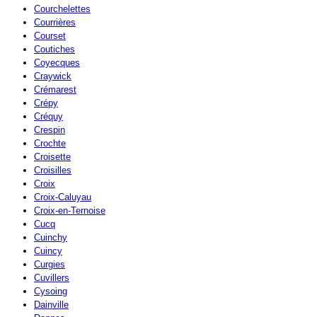
Courchelettes
Courrières
Courset
Coutiches
Coyecques
Craywick
Crémarest
Crépy
Créquy
Crespin
Crochte
Croisette
Croisilles
Croix
Croix-Caluyau
Croix-en-Ternoise
Cucq
Cuinchy
Cuincy
Curgies
Cuvillers
Cysoing
Dainville