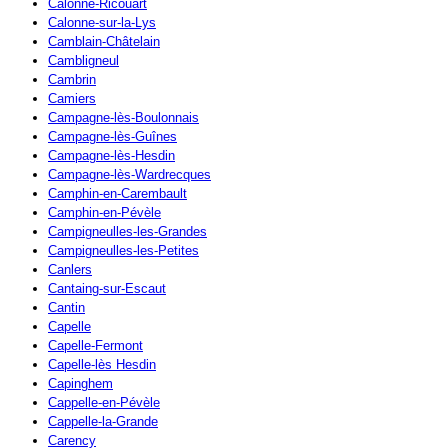
Calonne-Ricouart
Calonne-sur-la-Lys
Camblain-Châtelain
Cambligneul
Cambrin
Camiers
Campagne-lès-Boulonnais
Campagne-lès-Guînes
Campagne-lès-Hesdin
Campagne-lès-Wardrecques
Camphin-en-Carembault
Camphin-en-Pévèle
Campigneulles-les-Grandes
Campigneulles-les-Petites
Canlers
Cantaing-sur-Escaut
Cantin
Capelle
Capelle-Fermont
Capelle-lès Hesdin
Capinghem
Cappelle-en-Pévèle
Cappelle-la-Grande
Carency