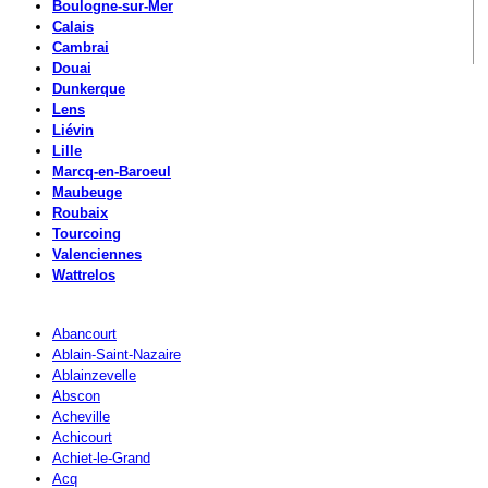
Boulogne-sur-Mer
Calais
Cambrai
Douai
Dunkerque
Lens
Liévin
Lille
Marcq-en-Baroeul
Maubeuge
Roubaix
Tourcoing
Valenciennes
Wattrelos
Abancourt
Ablain-Saint-Nazaire
Ablainzevelle
Abscon
Acheville
Achicourt
Achiet-le-Grand
Acq