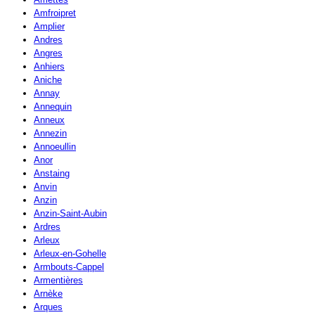
Amfroipret
Amplier
Andres
Angres
Anhiers
Aniche
Annay
Annequin
Anneux
Annezin
Annoeullin
Anor
Anstaing
Anvin
Anzin
Anzin-Saint-Aubin
Ardres
Arleux
Arleux-en-Gohelle
Armbouts-Cappel
Armentières
Arnèke
Arques