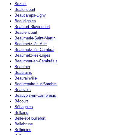
Bazuel
Béalencourt
Beaucamps-Ligny
Beaudignies
Beaufort-Blavincourt
Béaulencourt
Beaumerie-Saint-Martin
Beaumetz-lès-Aire
Beaumetz-lès-Cambrai
Beaumetz-lès-Loges
Beaumont-en-Cambrésis
Beaurain
Beaurains
Beaurainville
Beaurepaire-sur-Sambre
Beauvois
Beauvois-en-Cambrésis
Bécourt
Béhagnies
Bellaing
Belle-et-Houllefort
Bellebrune
Bellignies