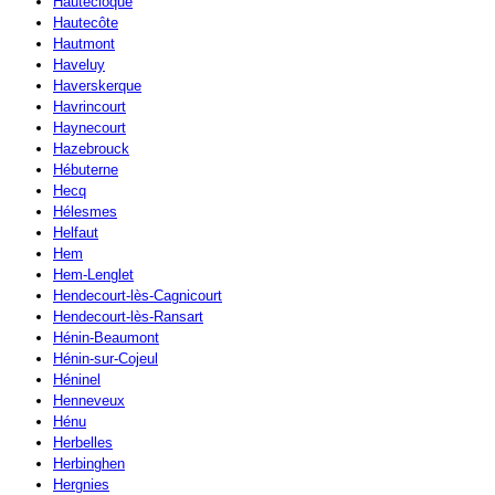
Hautecloque
Hautecôte
Hautmont
Haveluy
Haverskerque
Havrincourt
Haynecourt
Hazebrouck
Hébuterne
Hecq
Hélesmes
Helfaut
Hem
Hem-Lenglet
Hendecourt-lès-Cagnicourt
Hendecourt-lès-Ransart
Hénin-Beaumont
Hénin-sur-Cojeul
Héninel
Henneveux
Hénu
Herbelles
Herbinghen
Hergnies