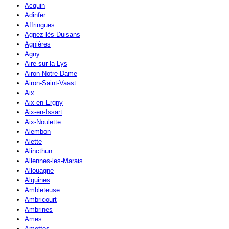
Acquin
Adinfer
Affringues
Agnez-lès-Duisans
Agnières
Agny
Aire-sur-la-Lys
Airon-Notre-Dame
Airon-Saint-Vaast
Aix
Aix-en-Ergny
Aix-en-Issart
Aix-Noulette
Alembon
Alette
Alincthun
Allennes-les-Marais
Allouagne
Alquines
Ambleteuse
Ambricourt
Ambrines
Ames
Amettes