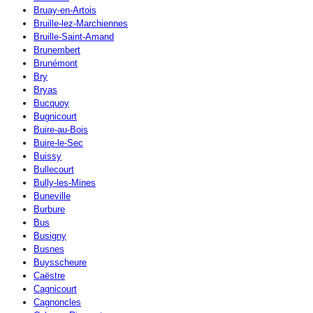
Bruay-en-Artois
Bruille-lez-Marchiennes
Bruille-Saint-Amand
Brunembert
Brunémont
Bry
Bryas
Bucquoy
Bugnicourt
Buire-au-Bois
Buire-le-Sec
Buissy
Bullecourt
Bully-les-Mines
Buneville
Burbure
Bus
Busigny
Busnes
Buysscheure
Caëstre
Cagnicourt
Cagnoncles