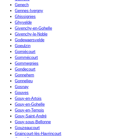
Genech
Gennes-Ivergny
Ghissignies
Ghyvelde
Givenchy-en-Gohelle
Givenchy-le-Noble
Godewaersvelde
Goeulzin
Gomiécourt
Gommécourt
Gommegnies
Gondecourt
Gonnehem
Gonnelieu
Gosnay
Gouves
Gouy-en-Artois
Gouy-en-Gohelle
Gouy-en-Ternois
Gouy-Saint-André
Gouy-sous-Bellonne
Gouzeaucourt
Graincourt-lès-Havrincourt