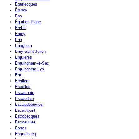
Éperlecques
Épinoy
Eps
Équihen-Plage
Erchin
Ergny
Érin
Eringhem
Erny-Saint-Julien
Erquières
Erquinghem-le-Sec
Erquinghem-Lys
Erre
Ervillers
Escalles
Escarmain
Escaudain
Escaudoeuvres
Escautpont
Escobecques
Escoeuilles
Esnes
Esquelbecq