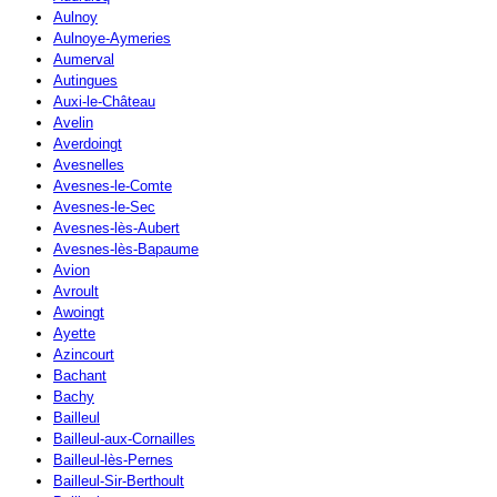
Aulnoy
Aulnoye-Aymeries
Aumerval
Autingues
Auxi-le-Château
Avelin
Averdoingt
Avesnelles
Avesnes-le-Comte
Avesnes-le-Sec
Avesnes-lès-Aubert
Avesnes-lès-Bapaume
Avion
Avroult
Awoingt
Ayette
Azincourt
Bachant
Bachy
Bailleul
Bailleul-aux-Cornailles
Bailleul-lès-Pernes
Bailleul-Sir-Berthoult