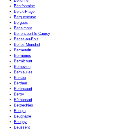
Bellonne
Bénifontaine
Berck-Plage
Bergueneuse
Bergues
Berlaimont
Berlencourt-le-Cauroy
Berles-au-Bois
Berles-Monchel
Bermerain
Bermeries
Bermicourt
Berneville
Bernieulles
Bersée
Berthen
Bertincourt
Bertry
Béthonsart
Bettrechies
Beugin
Beugnâtre
Beugny
Beussent