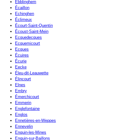
Ebblinghem
Écaillon
Echinghen
Éclimeux
Écourt-Saint-Quentin
Écoust-Saint-Mein
Ecquedecques
Ecquemicourt
Ecques
Écuires
Écurie
Eecke
Éleu-dit-Leauwette
Élincourt
Elnes
Embry
Émerchicourt
Emmerin
Englefontaine
Englos
Ennetières-en-Weppes
Ennevelin
Enquin-les-Mines
Enquin-sur-Baillons