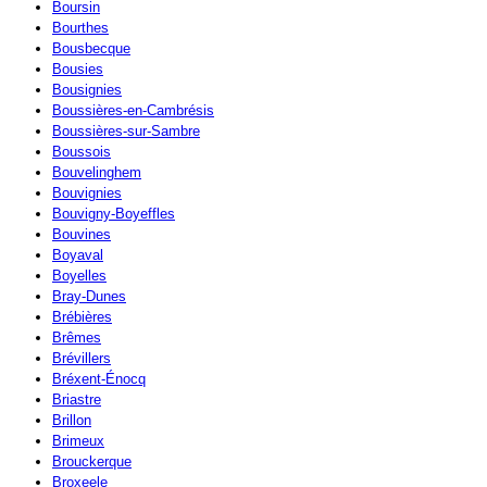
Boursin
Bourthes
Bousbecque
Bousies
Bousignies
Boussières-en-Cambrésis
Boussières-sur-Sambre
Boussois
Bouvelinghem
Bouvignies
Bouvigny-Boyeffles
Bouvines
Boyaval
Boyelles
Bray-Dunes
Brébières
Brêmes
Brévillers
Bréxent-Énocq
Briastre
Brillon
Brimeux
Brouckerque
Broxeele