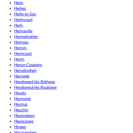
Hérin
Herlies
Herlin-le-Sec
Herlincourt
Herly
Hermaville
Hermelinghen
Hermies
Hermin
Hernicourt
Herrin
Hersin-Coupigny
Hervelinghen
Herzeele
Hesdigneul-lès-Béthune
Hesdigneul-lès-Boulogne
Hesdin
Hesmond
Hestrus
Heuchin
Heuringhem
Hezecques
Hinges
Hocquinghen