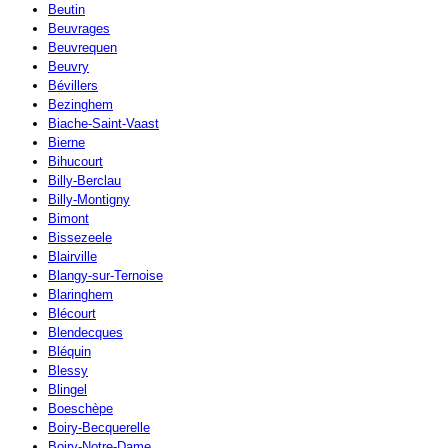
Beutin
Beuvrages
Beuvrequen
Beuvry
Bévillers
Bezinghem
Biache-Saint-Vaast
Bierne
Bihucourt
Billy-Berclau
Billy-Montigny
Bimont
Bissezeele
Blairville
Blangy-sur-Ternoise
Blaringhem
Blécourt
Blendecques
Bléquin
Blessy
Blingel
Boeschèpe
Boiry-Becquerelle
Boiry-Notre-Dame