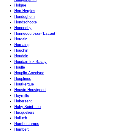
Holque
Hon-Hergies
Hondeghem
Hondschoote
Honnechy
Honnecourt-sur-l'Escaut
Hordain
Hornaing
Houchin
Houdain
Houdain-lez-Bavay
Houlle
Houplin-Ancoisne
Houplines
Houtkerque
Houvin-Houvigneul
Hoymille
Hubersent
Huby-Saint-Leu
Hucqueliers
Hulluch
Humbercamps
Humbert