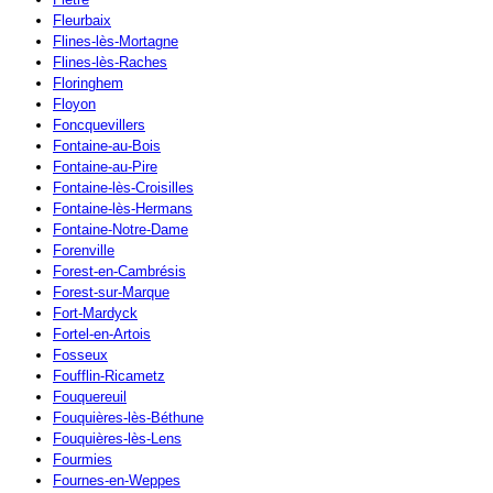
Fleurbaix
Flines-lès-Mortagne
Flines-lès-Raches
Floringhem
Floyon
Foncquevillers
Fontaine-au-Bois
Fontaine-au-Pire
Fontaine-lès-Croisilles
Fontaine-lès-Hermans
Fontaine-Notre-Dame
Forenville
Forest-en-Cambrésis
Forest-sur-Marque
Fort-Mardyck
Fortel-en-Artois
Fosseux
Foufflin-Ricametz
Fouquereuil
Fouquières-lès-Béthune
Fouquières-lès-Lens
Fourmies
Fournes-en-Weppes