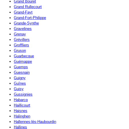
Grand Bouret
Grand Rullecourt
Grand-Fayt
Grand-Fort-Philippe
Grande-Synthe
Gravelines
Grenay
Grévillers
Groffliers
Gruson
Guarbecque
Guémappe
Guemps
Guesnain
Guigny
Guînes
Guisy
Gussignies
Habarcq
Haillicourt
Haisnes
Halinghen
Hallennes-lès-Haubourdin
Hallines