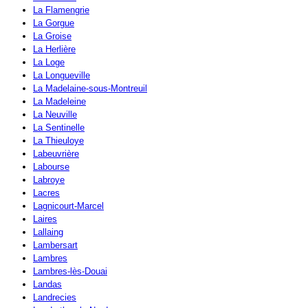
La Flamengrie
La Gorgue
La Groise
La Herlière
La Loge
La Longueville
La Madelaine-sous-Montreuil
La Madeleine
La Neuville
La Sentinelle
La Thieuloye
Labeuvrière
Labourse
Labroye
Lacres
Lagnicourt-Marcel
Laires
Lallaing
Lambersart
Lambres
Lambres-lès-Douai
Landas
Landrecies