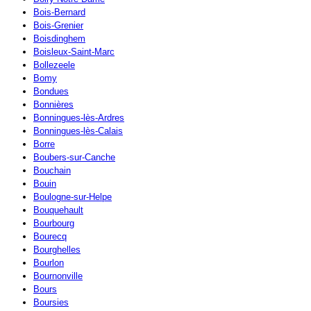
Bois-Bernard
Bois-Grenier
Boisdinghem
Boisleux-Saint-Marc
Bollezeele
Bomy
Bondues
Bonnières
Bonningues-lès-Ardres
Bonningues-lès-Calais
Borre
Boubers-sur-Canche
Bouchain
Bouin
Boulogne-sur-Helpe
Bouquehault
Bourbourg
Bourecq
Bourghelles
Bourlon
Bournonville
Bours
Boursies