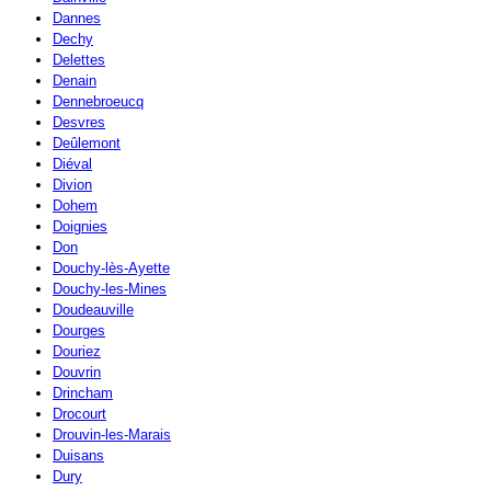
Dannes
Dechy
Delettes
Denain
Dennebroeucq
Desvres
Deûlemont
Diéval
Divion
Dohem
Doignies
Don
Douchy-lès-Ayette
Douchy-les-Mines
Doudeauville
Dourges
Douriez
Douvrin
Drincham
Drocourt
Drouvin-les-Marais
Duisans
Dury