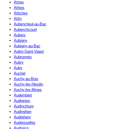
Artres
Athies
Attiches
Attin
Aubencheul-au-Bac
Auberchicourt
Aubers
Aubigny
Aubigny-au-Bac
Aubin-Saint-Vaast
Aubrometz
Aubry
Auby
Auchel
Auchy-au-Bois
Auchy-lès-Hesdin
Auchy-les-Mines
Audembert
Audignies
Audincthum
Audinghen
Audrehem
Audresselles
Audruicq