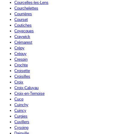
Courcelles-les-Lens
Courchelettes
Courrières
Courset
Coutiches
Coyecques
Craywick
Crémarest
Crépy
Créquy
Crespin
Crochte
Croisette
Croisilles
Croix
Croix-Caluyau
Croix-en-Ternoise
Cucq
Cuinchy
Cuincy
Curgies
Cuvillers
Cysoing
Dainville