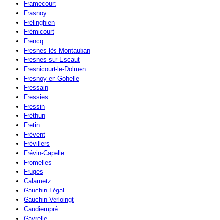
Framecourt
Frasnoy
Frélinghien
Frémicourt
Frencq
Fresnes-lès-Montauban
Fresnes-sur-Escaut
Fresnicourt-le-Dolmen
Fresnoy-en-Gohelle
Fressain
Fressies
Fressin
Fréthun
Fretin
Frévent
Frévillers
Frévin-Capelle
Fromelles
Fruges
Galametz
Gauchin-Légal
Gauchin-Verloingt
Gaudiempré
Gavrelle