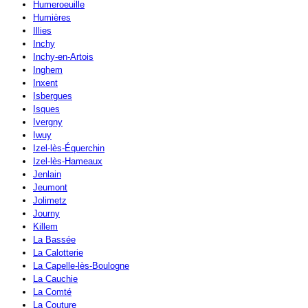
Humeroeuille
Humières
Illies
Inchy
Inchy-en-Artois
Inghem
Inxent
Isbergues
Isques
Ivergny
Iwuy
Izel-lès-Équerchin
Izel-lès-Hameaux
Jenlain
Jeumont
Jolimetz
Journy
Killem
La Bassée
La Calotterie
La Capelle-lès-Boulogne
La Cauchie
La Comté
La Couture