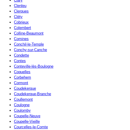
Clary
Clenleu
Clerques
Cléty
Cobrieux
Colembert
Colline-Beaumont
Comines
Conchil-le-Temple
Conchy-sur-Canche
Condette
Contes
Conteville-lès-Boulogne
Coquelles
Corbehem
Cormont
Coudekerque
Coudekerque-Branche
Coullemont
Coulogne
Coulomby
Coupelle-Neuve
Coupelle-Vieille
Courcelles-le-Comte