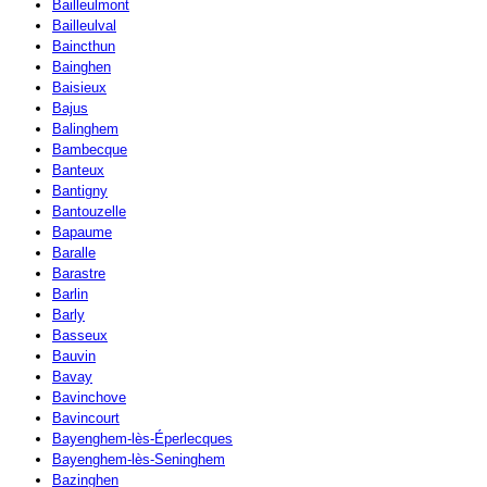
Bailleulmont
Bailleulval
Baincthun
Bainghen
Baisieux
Bajus
Balinghem
Bambecque
Banteux
Bantigny
Bantouzelle
Bapaume
Baralle
Barastre
Barlin
Barly
Basseux
Bauvin
Bavay
Bavinchove
Bavincourt
Bayenghem-lès-Éperlecques
Bayenghem-lès-Seninghem
Bazinghen