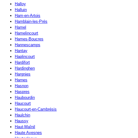
Halloy
Halluin
Ham-en-Artois
Hamblain-les-Prés
Hamel
Hamelincourt
Hames-Boucres
Hannescamps
Hantay
Haplincourt
Hardifort
Hardinghen
Hargnies
Harnes
Hasnon
Haspres
Haubourdin
Haucourt
Haucourt-en-Cambrésis
Haulchin
Haussy
Haut-Maînil
Haute Avesnes