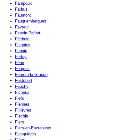
Fampoux
Farbus
Faumont
Fauquembergues
Favreuil
Febvin-Palfart
Féchain
Feignies
Fenain
Ferfay
Férin
Ferques
Ferrière-la-Grande
Festubert
Feuchy
Ficheux
Fiefs
Fiennes
Fillièvres
Fléchin
Flers
Flers-en-Escrebieux
Flesquières
Flêtre