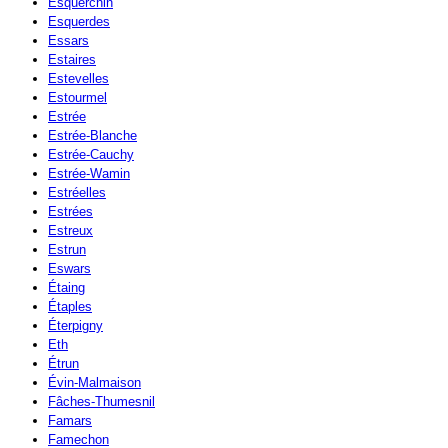
Esquerchin
Esquerdes
Essars
Estaires
Estevelles
Estourmel
Estrée
Estrée-Blanche
Estrée-Cauchy
Estrée-Wamin
Estréelles
Estrées
Estreux
Estrun
Eswars
Étaing
Étaples
Éterpigny
Eth
Étrun
Évin-Malmaison
Fâches-Thumesnil
Famars
Famechon