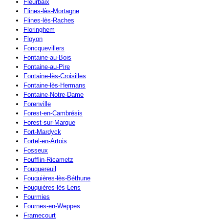
Fleurbaix
Flines-lès-Mortagne
Flines-lès-Raches
Floringhem
Floyon
Foncquevillers
Fontaine-au-Bois
Fontaine-au-Pire
Fontaine-lès-Croisilles
Fontaine-lès-Hermans
Fontaine-Notre-Dame
Forenville
Forest-en-Cambrésis
Forest-sur-Marque
Fort-Mardyck
Fortel-en-Artois
Fosseux
Foufflin-Ricametz
Fouquereuil
Fouquières-lès-Béthune
Fouquières-lès-Lens
Fourmies
Fournes-en-Weppes
Framecourt