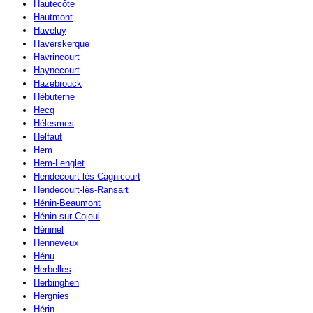
Hautecôte
Hautmont
Haveluy
Haverskerque
Havrincourt
Haynecourt
Hazebrouck
Hébuterne
Hecq
Hélesmes
Helfaut
Hem
Hem-Lenglet
Hendecourt-lès-Cagnicourt
Hendecourt-lès-Ransart
Hénin-Beaumont
Hénin-sur-Cojeul
Héninel
Henneveux
Hénu
Herbelles
Herbinghen
Hergnies
Hérin