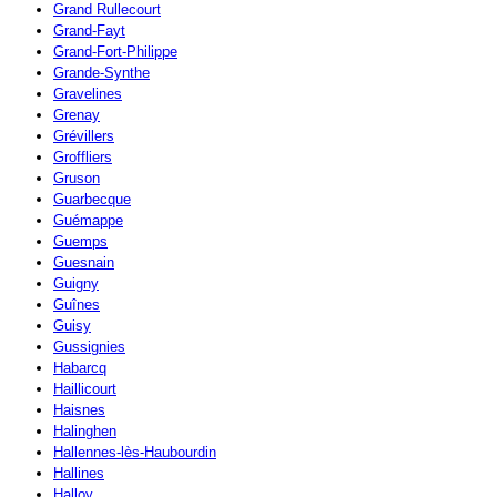
Grand Rullecourt
Grand-Fayt
Grand-Fort-Philippe
Grande-Synthe
Gravelines
Grenay
Grévillers
Groffliers
Gruson
Guarbecque
Guémappe
Guemps
Guesnain
Guigny
Guînes
Guisy
Gussignies
Habarcq
Haillicourt
Haisnes
Halinghen
Hallennes-lès-Haubourdin
Hallines
Halloy