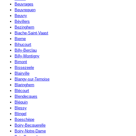
Beuvrages
Beuvrequen
Beuvry
Bévillers
Bezinghem
Biache-Saint-Vaast
Bierne
Bihucourt
Billy-Berclau
Billy-Montigny
Bimont
Bissezeele
Blairville
Blangy-sur-Ternoise
Blaringhem
Blécourt
Blendecques
Bléquin
Blessy
Blingel
Boeschèpe
Boiry-Becquerelle
Boiry-Notre-Dame