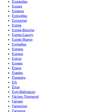
Esquerdes
Essars
Estaires
Estevelles
Estourmel
Estrée
Estrée-Blanche
Estrée-Cauchy
Estrée-Wamin
Estréelles
Estrées
Estreux
Estrun
Eswars
Étaing
Étaples
Éterpigny
Eth
Étrun
Évin-Malmaison
Fâches-Thumesnil
Famars
Famechon
Fampoux