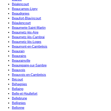
Béalencourt
Beaucamps-Ligny
Beaudignies
Beaufort-Blavincourt
Béaulencourt
Beaumerie-Saint-Martin
Beaumetz-lès-Aire
Beaumetz-lès-Cambrai
Beaumetz-lès-Loges
Beaumont-en-Cambrésis
Beaurain
Beaurains
Beaurainville
Beaurepaire-sur-Sambre
Beauvois
Beauvois-en-Cambrésis
Bécourt
Béhagnies
Bellaing
Belle-et-Houllefort
Bellebrune
Bellignies
Bellonne