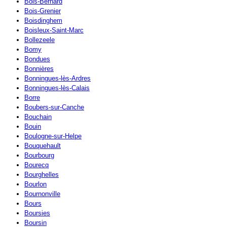
Bois-Bernard
Bois-Grenier
Boisdinghem
Boisleux-Saint-Marc
Bollezeele
Bomy
Bondues
Bonnières
Bonningues-lès-Ardres
Bonningues-lès-Calais
Borre
Boubers-sur-Canche
Bouchain
Bouin
Boulogne-sur-Helpe
Bouquehault
Bourbourg
Bourecq
Bourghelles
Bourlon
Bournonville
Bours
Boursies
Boursin