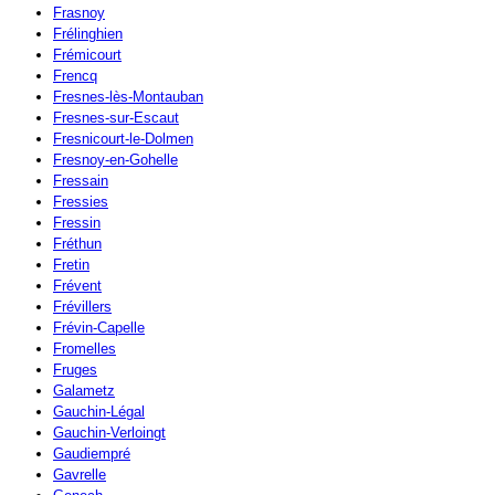
Frasnoy
Frélinghien
Frémicourt
Frencq
Fresnes-lès-Montauban
Fresnes-sur-Escaut
Fresnicourt-le-Dolmen
Fresnoy-en-Gohelle
Fressain
Fressies
Fressin
Fréthun
Fretin
Frévent
Frévillers
Frévin-Capelle
Fromelles
Fruges
Galametz
Gauchin-Légal
Gauchin-Verloingt
Gaudiempré
Gavrelle