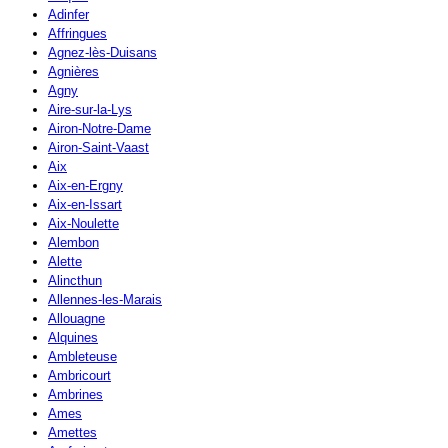
Adinfer
Affringues
Agnez-lès-Duisans
Agnières
Agny
Aire-sur-la-Lys
Airon-Notre-Dame
Airon-Saint-Vaast
Aix
Aix-en-Ergny
Aix-en-Issart
Aix-Noulette
Alembon
Alette
Alincthun
Allennes-les-Marais
Allouagne
Alquines
Ambleteuse
Ambricourt
Ambrines
Ames
Amettes