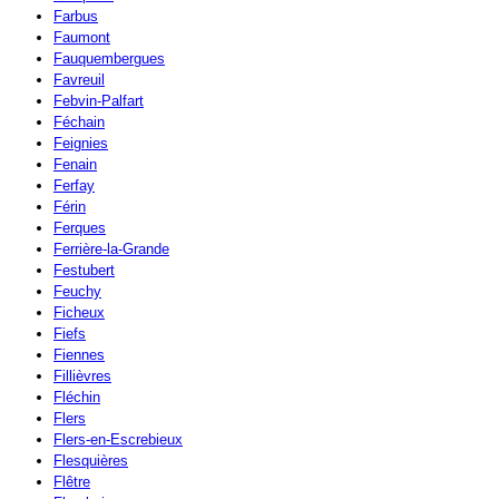
Farbus
Faumont
Fauquembergues
Favreuil
Febvin-Palfart
Féchain
Feignies
Fenain
Ferfay
Férin
Ferques
Ferrière-la-Grande
Festubert
Feuchy
Ficheux
Fiefs
Fiennes
Fillièvres
Fléchin
Flers
Flers-en-Escrebieux
Flesquières
Flêtre