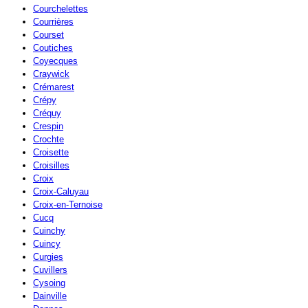
Courchelettes
Courrières
Courset
Coutiches
Coyecques
Craywick
Crémarest
Crépy
Créquy
Crespin
Crochte
Croisette
Croisilles
Croix
Croix-Caluyau
Croix-en-Ternoise
Cucq
Cuinchy
Cuincy
Curgies
Cuvillers
Cysoing
Dainville