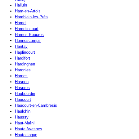
Halluin
Ham-en-Artois
Hamblain-les-Prés
Hamel
Hamelincourt
Hames-Boucres
Hannescamps
Hantay
Haplincourt
Hardifort
Hardinghen
Hargnies
Harnes
Hasnon
Haspres
Haubourdin
Haucourt
Haucourt-en-Cambrésis
Haulchin
Haussy
Haut-Maînil
Haute Avesnes
Hautecloque