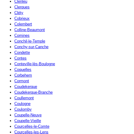
Clenleu
Clerques
Cléty
Cobrieux
Colembert
Colline-Beaumont
Comines
Conchil-le-Temple
Conchy-sur-Canche
Condette
Contes
Conteville-lès-Boulogne
Coquelles
Corbehem
Cormont
Coudekerque
Coudekerque-Branche
Coullemont
Coulogne
Coulomby
Coupelle-Neuve
Coupelle-Vieille
Courcelles-le-Comte
Courcelles-les-Lens