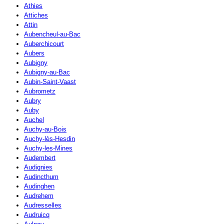
Athies
Attiches
Attin
Aubencheul-au-Bac
Auberchicourt
Aubers
Aubigny
Aubigny-au-Bac
Aubin-Saint-Vaast
Aubrometz
Aubry
Auby
Auchel
Auchy-au-Bois
Auchy-lès-Hesdin
Auchy-les-Mines
Audembert
Audignies
Audincthum
Audinghen
Audrehem
Audresselles
Audruicq