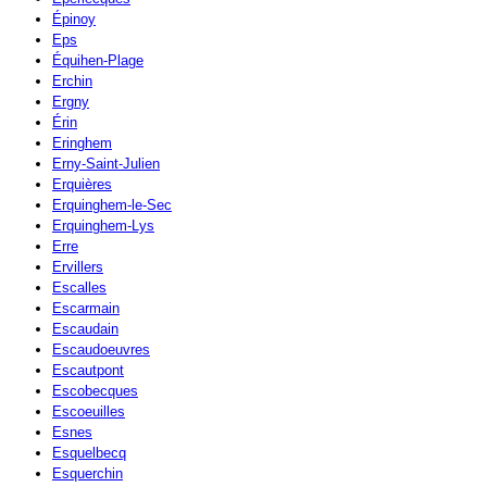
Épinoy
Eps
Équihen-Plage
Erchin
Ergny
Érin
Eringhem
Erny-Saint-Julien
Erquières
Erquinghem-le-Sec
Erquinghem-Lys
Erre
Ervillers
Escalles
Escarmain
Escaudain
Escaudoeuvres
Escautpont
Escobecques
Escoeuilles
Esnes
Esquelbecq
Esquerchin