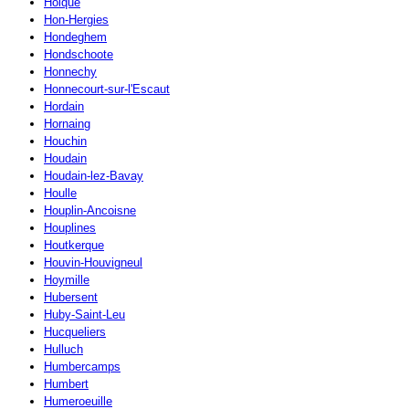
Holque
Hon-Hergies
Hondeghem
Hondschoote
Honnechy
Honnecourt-sur-l'Escaut
Hordain
Hornaing
Houchin
Houdain
Houdain-lez-Bavay
Houlle
Houplin-Ancoisne
Houplines
Houtkerque
Houvin-Houvigneul
Hoymille
Hubersent
Huby-Saint-Leu
Hucqueliers
Hulluch
Humbercamps
Humbert
Humeroeuille