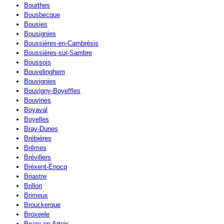
Bourthes
Bousbecque
Bousies
Bousignies
Boussières-en-Cambrésis
Boussières-sur-Sambre
Boussois
Bouvelinghem
Bouvignies
Bouvigny-Boyeffles
Bouvines
Boyaval
Boyelles
Bray-Dunes
Brébières
Brêmes
Brévillers
Bréxent-Énocq
Briastre
Brillon
Brimeux
Brouckerque
Broxeele
Bruay-en-Artois