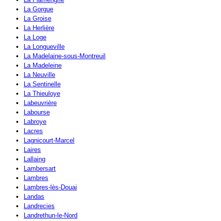
La Gorgue
La Groise
La Herlière
La Loge
La Longueville
La Madelaine-sous-Montreuil
La Madeleine
La Neuville
La Sentinelle
La Thieuloye
Labeuvrière
Labourse
Labroye
Lacres
Lagnicourt-Marcel
Laires
Lallaing
Lambersart
Lambres
Lambres-lès-Douai
Landas
Landrecies
Landrethun-le-Nord