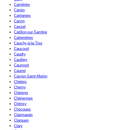
Carnières
Carnin
Cartignies
Carvin
Cassel
Catillon-sur-Sambre
Cattenières
Cauchy-à-la-Tour
Caucourt
Caudry
Caullery
Caumont
Cauroir
Cavron-Saint-Martin
Chelers
Chemy
Chéreng
Chériennes
Chérisy
Chocques
Clairmarais
Clarques
Clary