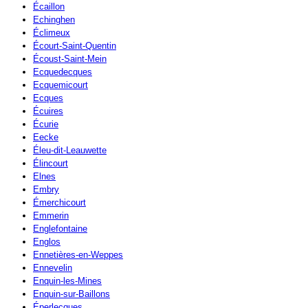
Écaillon
Echinghen
Éclimeux
Écourt-Saint-Quentin
Écoust-Saint-Mein
Ecquedecques
Ecquemicourt
Ecques
Écuires
Écurie
Eecke
Éleu-dit-Leauwette
Élincourt
Elnes
Embry
Émerchicourt
Emmerin
Englefontaine
Englos
Ennetières-en-Weppes
Ennevelin
Enquin-les-Mines
Enquin-sur-Baillons
Éperlecques