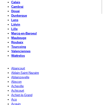
Calais
Cambrai
Douai
Dunkerque
Lens
Liévin
Lille
Marcq-en-Baroeul
Maubeuge
Roubaix
Tourcoing
Valenciennes
Wattrelos
Abancourt
Ablain-Saint-Nazaire
Ablainzevelle
Abscon
Acheville
Achicourt
Achiet-le-Grand
Acq
Acquin