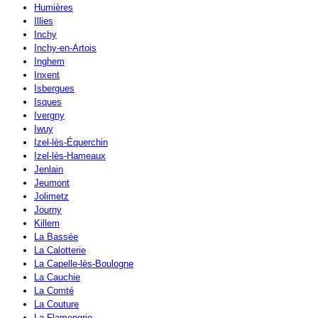
Humières
Illies
Inchy
Inchy-en-Artois
Inghem
Inxent
Isbergues
Isques
Ivergny
Iwuy
Izel-lès-Équerchin
Izel-lès-Hameaux
Jenlain
Jeumont
Jolimetz
Journy
Killem
La Bassée
La Calotterie
La Capelle-lès-Boulogne
La Cauchie
La Comté
La Couture
La Flamengrie