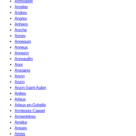
Amfroipret
Amplier
Andres
Angres
Anhiers
Aniche
Annay
Annequin
Anneux
Annezin
Annoeullin
Anor
Anstaing
Anvin
Anzin
Anzin-Saint-Aubin
Ardres
Arleux
Arleux-en-Gohelle
Armbouts-Cappel
Armentières
Arnèke
Arques
Artres