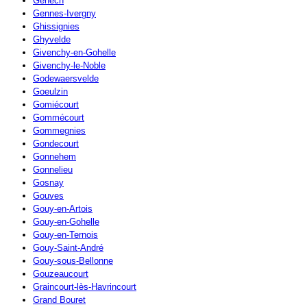
Genech
Gennes-Ivergny
Ghissignies
Ghyvelde
Givenchy-en-Gohelle
Givenchy-le-Noble
Godewaersvelde
Goeulzin
Gomiécourt
Gommécourt
Gommegnies
Gondecourt
Gonnehem
Gonnelieu
Gosnay
Gouves
Gouy-en-Artois
Gouy-en-Gohelle
Gouy-en-Ternois
Gouy-Saint-André
Gouy-sous-Bellonne
Gouzeaucourt
Graincourt-lès-Havrincourt
Grand Bouret