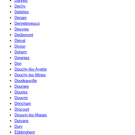
Dannes
Dechy
Delettes
Denain
Dennebroeucq
Desvres
Deûlemont
Diéval
Divion
Dohem
Doignies
Don
Douchy-lès-Ayette
Douchy-les-Mines
Doudeauville
Dourges
Douriez
Douvrin
Drincham
Drocourt
Drouvin-les-Marais
Duisans
Dury
Ebblinghem