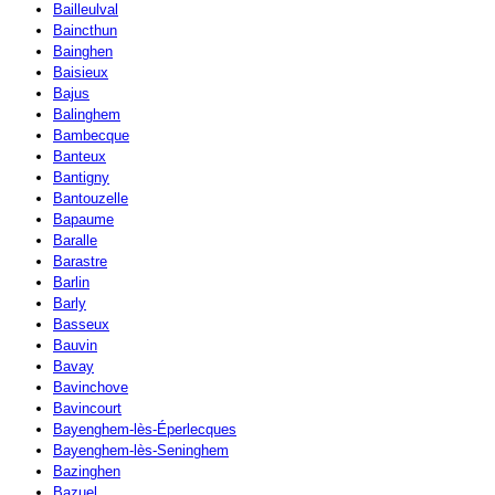
Bailleulval
Baincthun
Bainghen
Baisieux
Bajus
Balinghem
Bambecque
Banteux
Bantigny
Bantouzelle
Bapaume
Baralle
Barastre
Barlin
Barly
Basseux
Bauvin
Bavay
Bavinchove
Bavincourt
Bayenghem-lès-Éperlecques
Bayenghem-lès-Seninghem
Bazinghen
Bazuel