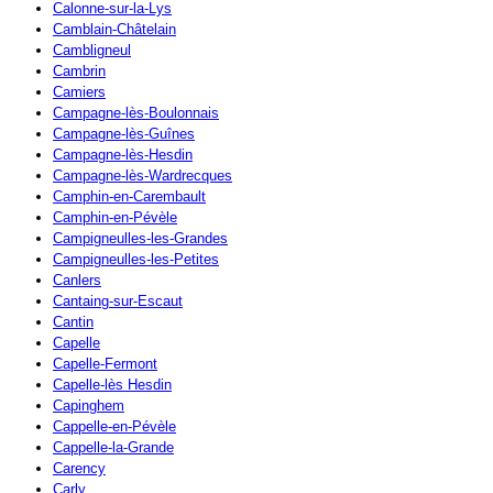
Calonne-sur-la-Lys
Camblain-Châtelain
Cambligneul
Cambrin
Camiers
Campagne-lès-Boulonnais
Campagne-lès-Guînes
Campagne-lès-Hesdin
Campagne-lès-Wardrecques
Camphin-en-Carembault
Camphin-en-Pévèle
Campigneulles-les-Grandes
Campigneulles-les-Petites
Canlers
Cantaing-sur-Escaut
Cantin
Capelle
Capelle-Fermont
Capelle-lès Hesdin
Capinghem
Cappelle-en-Pévèle
Cappelle-la-Grande
Carency
Carly