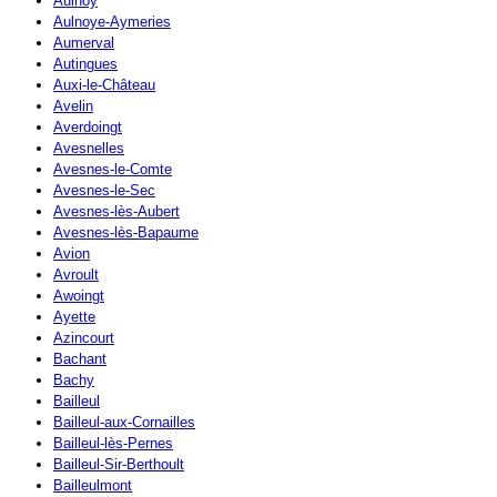
Aulnoy
Aulnoye-Aymeries
Aumerval
Autingues
Auxi-le-Château
Avelin
Averdoingt
Avesnelles
Avesnes-le-Comte
Avesnes-le-Sec
Avesnes-lès-Aubert
Avesnes-lès-Bapaume
Avion
Avroult
Awoingt
Ayette
Azincourt
Bachant
Bachy
Bailleul
Bailleul-aux-Cornailles
Bailleul-lès-Pernes
Bailleul-Sir-Berthoult
Bailleulmont