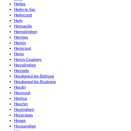
Herlies
Herlin-le-Sec
Herlincourt
Herly
Hermaville
Hermelinghen
Hermies
Hermin
Hernicourt
Herrin
Hersin-Coupigny
Hervelinghen
Herzeele
Hesdigneul-lès-Béthune
Hesdigneul-lès-Boulogne
Hesdin
Hesmond
Hestrus
Heuchin
Heuringhem
Hezecques
Hinges
Hocquinghen