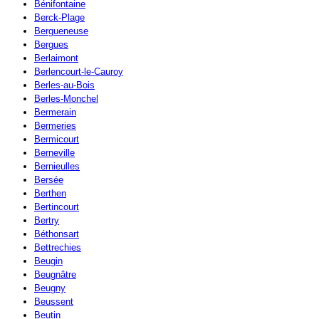
Bénifontaine
Berck-Plage
Bergueneuse
Bergues
Berlaimont
Berlencourt-le-Cauroy
Berles-au-Bois
Berles-Monchel
Bermerain
Bermeries
Bermicourt
Berneville
Bernieulles
Bersée
Berthen
Bertincourt
Bertry
Béthonsart
Bettrechies
Beugin
Beugnâtre
Beugny
Beussent
Beutin