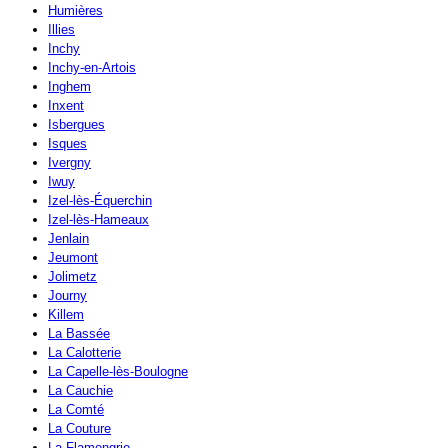
Humières
Illies
Inchy
Inchy-en-Artois
Inghem
Inxent
Isbergues
Isques
Ivergny
Iwuy
Izel-lès-Équerchin
Izel-lès-Hameaux
Jenlain
Jeumont
Jolimetz
Journy
Killem
La Bassée
La Calotterie
La Capelle-lès-Boulogne
La Cauchie
La Comté
La Couture
La Flamengrie