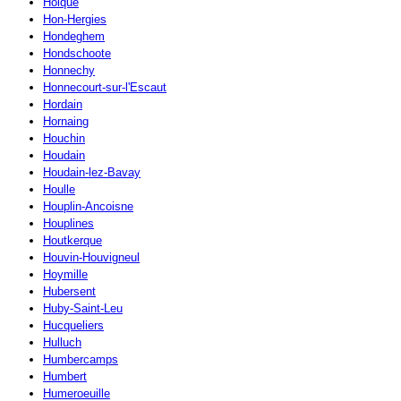
Holque
Hon-Hergies
Hondeghem
Hondschoote
Honnechy
Honnecourt-sur-l'Escaut
Hordain
Hornaing
Houchin
Houdain
Houdain-lez-Bavay
Houlle
Houplin-Ancoisne
Houplines
Houtkerque
Houvin-Houvigneul
Hoymille
Hubersent
Huby-Saint-Leu
Hucqueliers
Hulluch
Humbercamps
Humbert
Humeroeuille