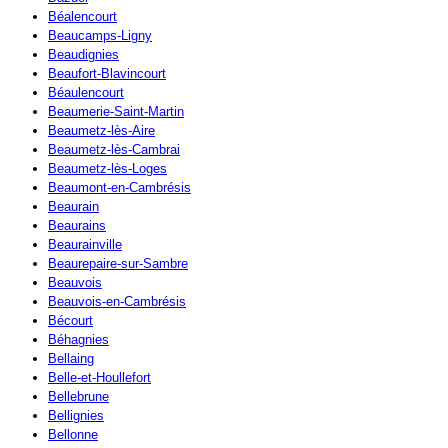
Béalencourt
Beaucamps-Ligny
Beaudignies
Beaufort-Blavincourt
Béaulencourt
Beaumerie-Saint-Martin
Beaumetz-lès-Aire
Beaumetz-lès-Cambrai
Beaumetz-lès-Loges
Beaumont-en-Cambrésis
Beaurain
Beaurains
Beaurainville
Beaurepaire-sur-Sambre
Beauvois
Beauvois-en-Cambrésis
Bécourt
Béhagnies
Bellaing
Belle-et-Houllefort
Bellebrune
Bellignies
Bellonne