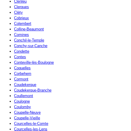
Clenleu
Clerques
Cléty
Cobrieux
Colembert
Colline-Beaumont
Comines
Conchil-le-Temple
Conchy-sur-Canche
Condette
Contes
Conteville-lès-Boulogne
Coquelles
Corbehem
Cormont
Coudekerque
Coudekerque-Branche
Coullemont
Coulogne
Coulomby
Coupelle-Neuve
Coupelle-Vieille
Courcelles-le-Comte
Courcelles-les-Lens