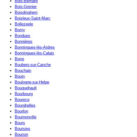
Bois-Bernard
Bois-Grenier
Boisdinghem
Boisleux-Saint-Marc
Bollezeele
Bomy
Bondues
Bonnières
Bonningues-lès-Ardres
Bonningues-lès-Calais
Borre
Boubers-sur-Canche
Bouchain
Bouin
Boulogne-sur-Helpe
Bouquehault
Bourbourg
Bourecq
Bourghelles
Bourlon
Bournonville
Bours
Boursies
Boursin