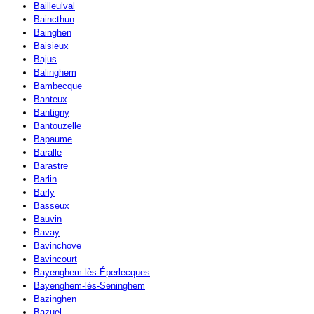
Bailleulval
Baincthun
Bainghen
Baisieux
Bajus
Balinghem
Bambecque
Banteux
Bantigny
Bantouzelle
Bapaume
Baralle
Barastre
Barlin
Barly
Basseux
Bauvin
Bavay
Bavinchove
Bavincourt
Bayenghem-lès-Éperlecques
Bayenghem-lès-Seninghem
Bazinghen
Bazuel