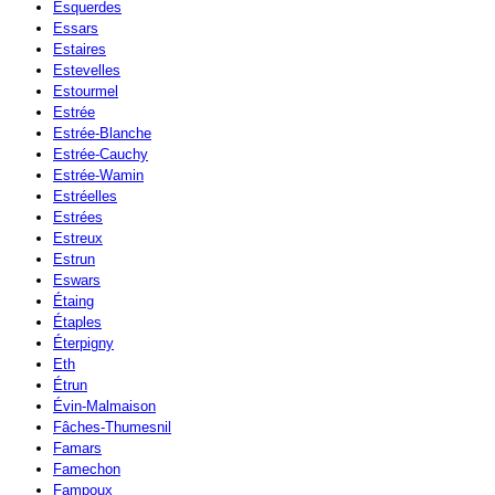
Esquerdes
Essars
Estaires
Estevelles
Estourmel
Estrée
Estrée-Blanche
Estrée-Cauchy
Estrée-Wamin
Estréelles
Estrées
Estreux
Estrun
Eswars
Étaing
Étaples
Éterpigny
Eth
Étrun
Évin-Malmaison
Fâches-Thumesnil
Famars
Famechon
Fampoux