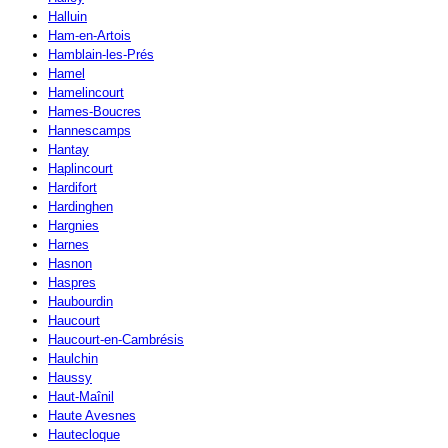
Halluin
Ham-en-Artois
Hamblain-les-Prés
Hamel
Hamelincourt
Hames-Boucres
Hannescamps
Hantay
Haplincourt
Hardifort
Hardinghen
Hargnies
Harnes
Hasnon
Haspres
Haubourdin
Haucourt
Haucourt-en-Cambrésis
Haulchin
Haussy
Haut-Maînil
Haute Avesnes
Hautecloque