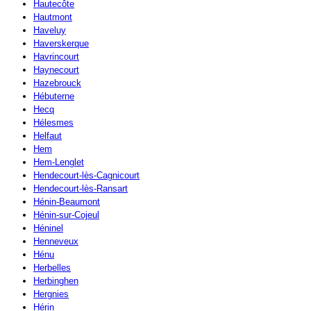
Hautecôte
Hautmont
Haveluy
Haverskerque
Havrincourt
Haynecourt
Hazebrouck
Hébuterne
Hecq
Hélesmes
Helfaut
Hem
Hem-Lenglet
Hendecourt-lès-Cagnicourt
Hendecourt-lès-Ransart
Hénin-Beaumont
Hénin-sur-Cojeul
Héninel
Henneveux
Hénu
Herbelles
Herbinghen
Hergnies
Hérin