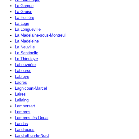
La Gorgue
La Groise
La Herlière
La Loge
La Longueville
La Madelaine-sous-Montreuil
La Madeleine
La Neuville
La Sentinelle
La Thieuloye
Labeuvrière
Labourse
Labroye
Lacres
Lagnicourt-Marcel
Laires
Lallaing
Lambersart
Lambres
Lambres-lès-Douai
Landas
Landrecies
Landrethun-le-Nord