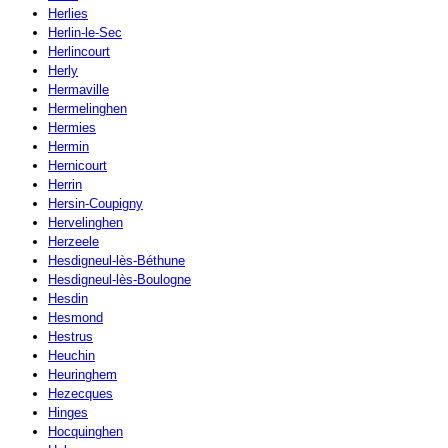
Herlies
Herlin-le-Sec
Herlincourt
Herly
Hermaville
Hermelinghen
Hermies
Hermin
Hernicourt
Herrin
Hersin-Coupigny
Hervelinghen
Herzeele
Hesdigneul-lès-Béthune
Hesdigneul-lès-Boulogne
Hesdin
Hesmond
Hestrus
Heuchin
Heuringhem
Hezecques
Hinges
Hocquinghen