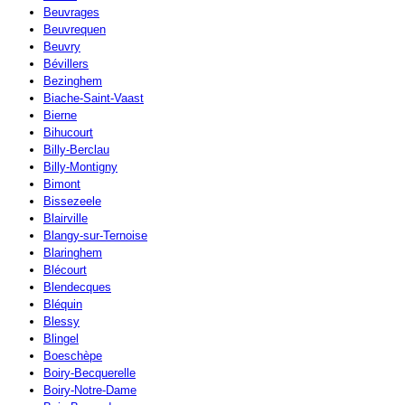
Beuvrages
Beuvrequen
Beuvry
Bévillers
Bezinghem
Biache-Saint-Vaast
Bierne
Bihucourt
Billy-Berclau
Billy-Montigny
Bimont
Bissezeele
Blairville
Blangy-sur-Ternoise
Blaringhem
Blécourt
Blendecques
Bléquin
Blessy
Blingel
Boeschèpe
Boiry-Becquerelle
Boiry-Notre-Dame