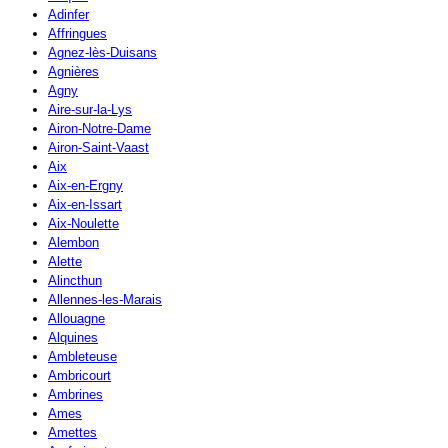
Adinfer
Affringues
Agnez-lès-Duisans
Agnières
Agny
Aire-sur-la-Lys
Airon-Notre-Dame
Airon-Saint-Vaast
Aix
Aix-en-Ergny
Aix-en-Issart
Aix-Noulette
Alembon
Alette
Alincthun
Allennes-les-Marais
Allouagne
Alquines
Ambleteuse
Ambricourt
Ambrines
Ames
Amettes