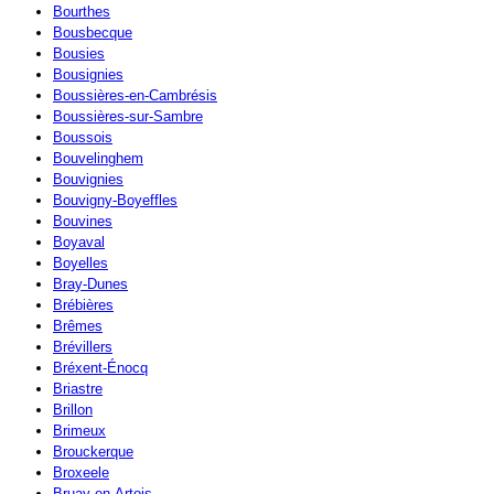
Bourthes
Bousbecque
Bousies
Bousignies
Boussières-en-Cambrésis
Boussières-sur-Sambre
Boussois
Bouvelinghem
Bouvignies
Bouvigny-Boyeffles
Bouvines
Boyaval
Boyelles
Bray-Dunes
Brébières
Brêmes
Brévillers
Bréxent-Énocq
Briastre
Brillon
Brimeux
Brouckerque
Broxeele
Bruay-en-Artois