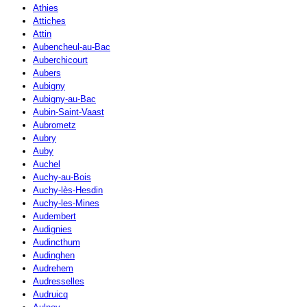
Athies
Attiches
Attin
Aubencheul-au-Bac
Auberchicourt
Aubers
Aubigny
Aubigny-au-Bac
Aubin-Saint-Vaast
Aubrometz
Aubry
Auby
Auchel
Auchy-au-Bois
Auchy-lès-Hesdin
Auchy-les-Mines
Audembert
Audignies
Audincthum
Audinghen
Audrehem
Audresselles
Audruicq