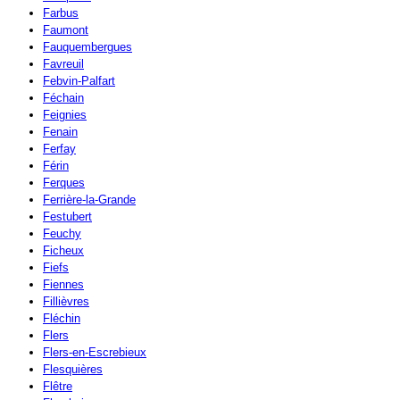
Farbus
Faumont
Fauquembergues
Favreuil
Febvin-Palfart
Féchain
Feignies
Fenain
Ferfay
Férin
Ferques
Ferrière-la-Grande
Festubert
Feuchy
Ficheux
Fiefs
Fiennes
Fillièvres
Fléchin
Flers
Flers-en-Escrebieux
Flesquières
Flêtre