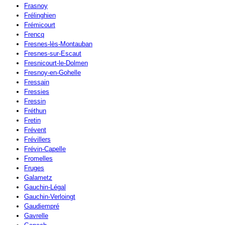
Frasnoy
Frélinghien
Frémicourt
Frencq
Fresnes-lès-Montauban
Fresnes-sur-Escaut
Fresnicourt-le-Dolmen
Fresnoy-en-Gohelle
Fressain
Fressies
Fressin
Fréthun
Fretin
Frévent
Frévillers
Frévin-Capelle
Fromelles
Fruges
Galametz
Gauchin-Légal
Gauchin-Verloingt
Gaudiempré
Gavrelle