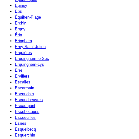
Épinoy
Eps
Équihen-Plage
Erchin
Ergny
Érin
Eringhem
Erny-Saint-Julien
Erquières
Erquinghem-le-Sec
Erquinghem-Lys
Erre
Ervillers
Escalles
Escarmain
Escaudain
Escaudoeuvres
Escautpont
Escobecques
Escoeuilles
Esnes
Esquelbecq
Esquerchin