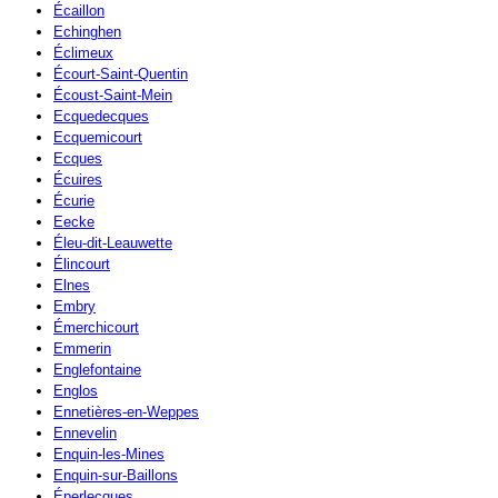
Écaillon
Echinghen
Éclimeux
Écourt-Saint-Quentin
Écoust-Saint-Mein
Ecquedecques
Ecquemicourt
Ecques
Écuires
Écurie
Eecke
Éleu-dit-Leauwette
Élincourt
Elnes
Embry
Émerchicourt
Emmerin
Englefontaine
Englos
Ennetières-en-Weppes
Ennevelin
Enquin-les-Mines
Enquin-sur-Baillons
Éperlecques