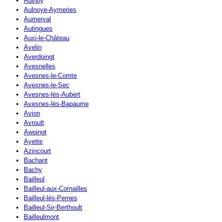
Aulnoy
Aulnoye-Aymeries
Aumerval
Autingues
Auxi-le-Château
Avelin
Averdoingt
Avesnelles
Avesnes-le-Comte
Avesnes-le-Sec
Avesnes-lès-Aubert
Avesnes-lès-Bapaume
Avion
Avroult
Awoingt
Ayette
Azincourt
Bachant
Bachy
Bailleul
Bailleul-aux-Cornailles
Bailleul-lès-Pernes
Bailleul-Sir-Berthoult
Bailleulmont