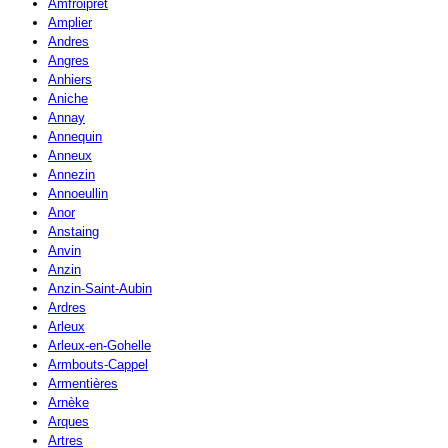
Amfroipret
Amplier
Andres
Angres
Anhiers
Aniche
Annay
Annequin
Anneux
Annezin
Annoeullin
Anor
Anstaing
Anvin
Anzin
Anzin-Saint-Aubin
Ardres
Arleux
Arleux-en-Gohelle
Armbouts-Cappel
Armentières
Arnèke
Arques
Artres