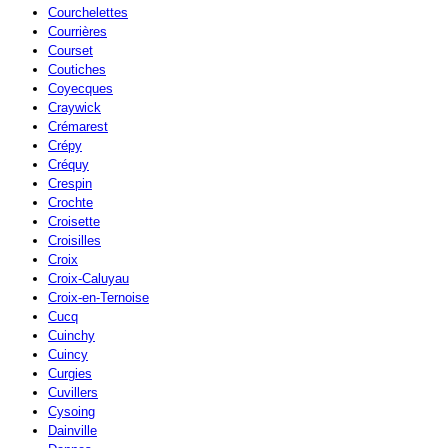
Courchelettes
Courrières
Courset
Coutiches
Coyecques
Craywick
Crémarest
Crépy
Créquy
Crespin
Crochte
Croisette
Croisilles
Croix
Croix-Caluyau
Croix-en-Ternoise
Cucq
Cuinchy
Cuincy
Curgies
Cuvillers
Cysoing
Dainville