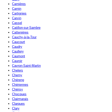
Carnières
Carnin
Cartignies
Carvin
Cassel
Catillon-sur-Sambre
Cattenières
Cauchy-à-la-Tour
Caucourt
Caudry
Caullery
Caumont
Cauroir
Cavron-Saint-Martin
Chelers
Chemy
Chéreng
Chériennes
Chérisy
Chocques
Clairmarais
Clarques
Clary