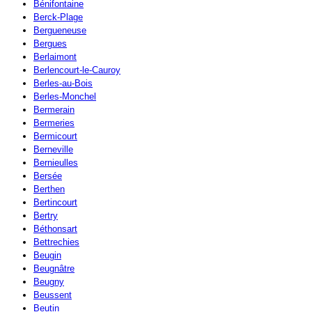
Bénifontaine
Berck-Plage
Bergueneuse
Bergues
Berlaimont
Berlencourt-le-Cauroy
Berles-au-Bois
Berles-Monchel
Bermerain
Bermeries
Bermicourt
Berneville
Bernieulles
Bersée
Berthen
Bertincourt
Bertry
Béthonsart
Bettrechies
Beugin
Beugnâtre
Beugny
Beussent
Beutin