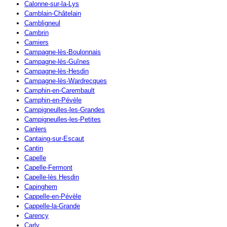
Calonne-sur-la-Lys
Camblain-Châtelain
Cambligneul
Cambrin
Camiers
Campagne-lès-Boulonnais
Campagne-lès-Guînes
Campagne-lès-Hesdin
Campagne-lès-Wardrecques
Camphin-en-Carembault
Camphin-en-Pévèle
Campigneulles-les-Grandes
Campigneulles-les-Petites
Canlers
Cantaing-sur-Escaut
Cantin
Capelle
Capelle-Fermont
Capelle-lès Hesdin
Capinghem
Cappelle-en-Pévèle
Cappelle-la-Grande
Carency
Carly