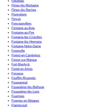
Fleurbaix
Flines-lès-Mortagne
Flines-lès-Raches
Floringhem
Floyon
Foncquevillers
Fontaine-au-Bois
Fontaine-au-Pire
Fontaine-lès-Croisilles
Fontaine-lès-Hermans
Fontaine-Notre-Dame
Forenville
Forest-en-Cambrésis
Forest-sur-Marque
Fort-Mardyck
Fortel-en-Artois
Fosseux
Foufflin-Ricametz
Fouquereuil
Fouquières-lès-Béthune
Fouquières-lès-Lens
Fourmies
Fournes-en-Weppes
Framecourt