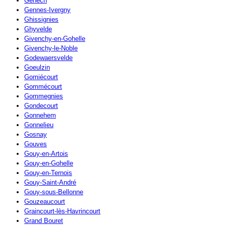
Genech
Gennes-Ivergny
Ghissignies
Ghyvelde
Givenchy-en-Gohelle
Givenchy-le-Noble
Godewaersvelde
Goeulzin
Gomiécourt
Gommécourt
Gommegnies
Gondecourt
Gonnehem
Gonnelieu
Gosnay
Gouves
Gouy-en-Artois
Gouy-en-Gohelle
Gouy-en-Ternois
Gouy-Saint-André
Gouy-sous-Bellonne
Gouzeaucourt
Graincourt-lès-Havrincourt
Grand Bouret