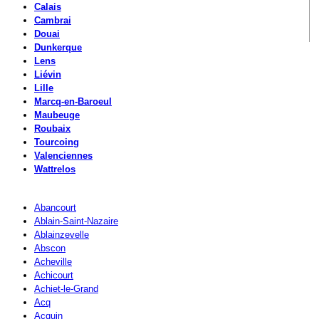
Calais
Cambrai
Douai
Dunkerque
Lens
Liévin
Lille
Marcq-en-Baroeul
Maubeuge
Roubaix
Tourcoing
Valenciennes
Wattrelos
Abancourt
Ablain-Saint-Nazaire
Ablainzevelle
Abscon
Acheville
Achicourt
Achiet-le-Grand
Acq
Acquin