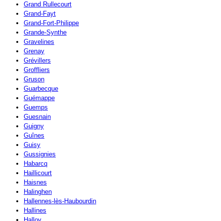
Grand Rullecourt
Grand-Fayt
Grand-Fort-Philippe
Grande-Synthe
Gravelines
Grenay
Grévillers
Groffliers
Gruson
Guarbecque
Guémappe
Guemps
Guesnain
Guigny
Guînes
Guisy
Gussignies
Habarcq
Haillicourt
Haisnes
Halinghen
Hallennes-lès-Haubourdin
Hallines
Halloy