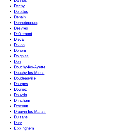
Dannes
Dechy
Delettes
Denain
Dennebroeucq
Desvres
Deûlemont
Diéval
Divion
Dohem
Doignies
Don
Douchy-lès-Ayette
Douchy-les-Mines
Doudeauville
Dourges
Douriez
Douvrin
Drincham
Drocourt
Drouvin-les-Marais
Duisans
Dury
Ebblinghem