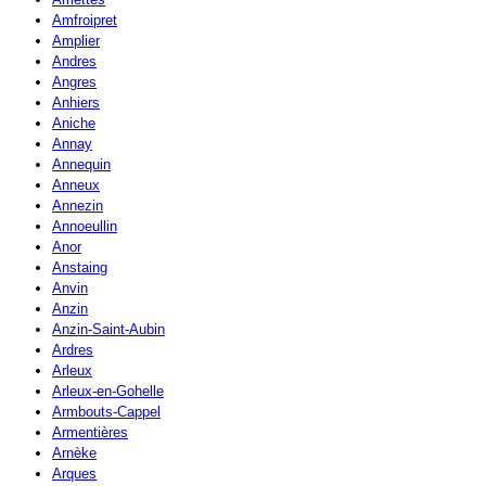
Amfroipret
Amplier
Andres
Angres
Anhiers
Aniche
Annay
Annequin
Anneux
Annezin
Annoeullin
Anor
Anstaing
Anvin
Anzin
Anzin-Saint-Aubin
Ardres
Arleux
Arleux-en-Gohelle
Armbouts-Cappel
Armentières
Arnèke
Arques