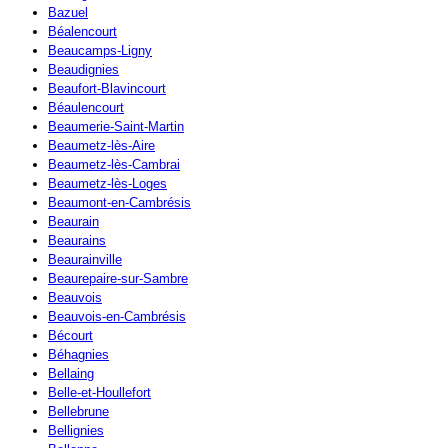
Bazuel
Béalencourt
Beaucamps-Ligny
Beaudignies
Beaufort-Blavincourt
Béaulencourt
Beaumerie-Saint-Martin
Beaumetz-lès-Aire
Beaumetz-lès-Cambrai
Beaumetz-lès-Loges
Beaumont-en-Cambrésis
Beaurain
Beaurains
Beaurainville
Beaurepaire-sur-Sambre
Beauvois
Beauvois-en-Cambrésis
Bécourt
Béhagnies
Bellaing
Belle-et-Houllefort
Bellebrune
Bellignies