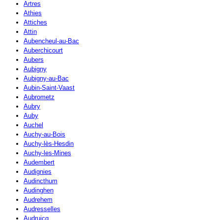
Artres
Athies
Attiches
Attin
Aubencheul-au-Bac
Auberchicourt
Aubers
Aubigny
Aubigny-au-Bac
Aubin-Saint-Vaast
Aubrometz
Aubry
Auby
Auchel
Auchy-au-Bois
Auchy-lès-Hesdin
Auchy-les-Mines
Audembert
Audignies
Audincthum
Audinghen
Audrehem
Audresselles
Audruicq