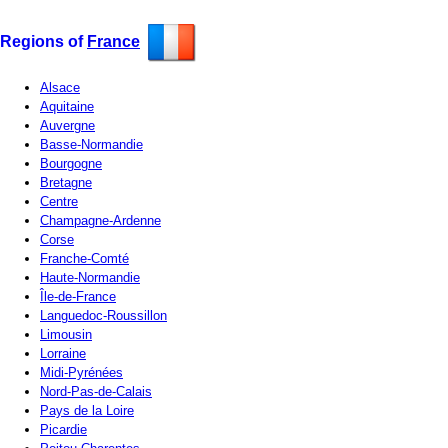
Regions of
France
Alsace
Aquitaine
Auvergne
Basse-Normandie
Bourgogne
Bretagne
Centre
Champagne-Ardenne
Corse
Franche-Comté
Haute-Normandie
Île-de-France
Languedoc-Roussillon
Limousin
Lorraine
Midi-Pyrénées
Nord-Pas-de-Calais
Pays de la Loire
Picardie