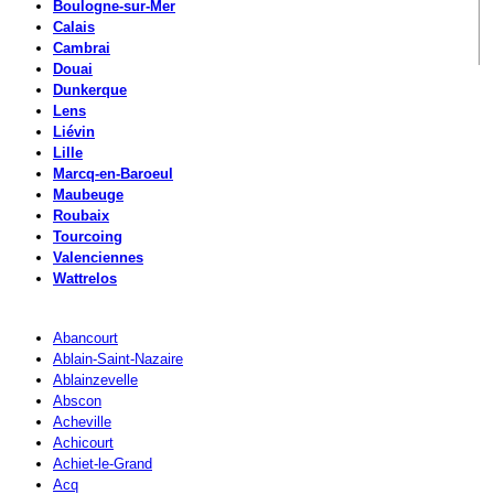
Boulogne-sur-Mer
Calais
Cambrai
Douai
Dunkerque
Lens
Liévin
Lille
Marcq-en-Baroeul
Maubeuge
Roubaix
Tourcoing
Valenciennes
Wattrelos
Abancourt
Ablain-Saint-Nazaire
Ablainzevelle
Abscon
Acheville
Achicourt
Achiet-le-Grand
Acq