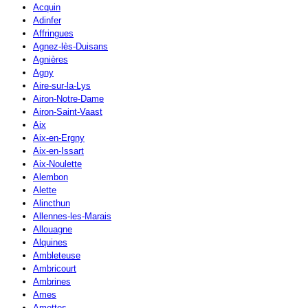
Acquin
Adinfer
Affringues
Agnez-lès-Duisans
Agnières
Agny
Aire-sur-la-Lys
Airon-Notre-Dame
Airon-Saint-Vaast
Aix
Aix-en-Ergny
Aix-en-Issart
Aix-Noulette
Alembon
Alette
Alincthun
Allennes-les-Marais
Allouagne
Alquines
Ambleteuse
Ambricourt
Ambrines
Ames
Amettes