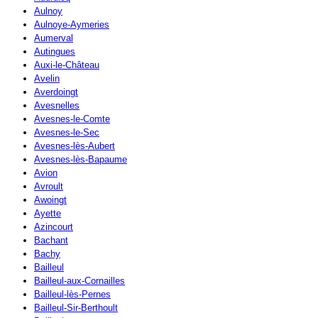
Aulnoy
Aulnoye-Aymeries
Aumerval
Autingues
Auxi-le-Château
Avelin
Averdoingt
Avesnelles
Avesnes-le-Comte
Avesnes-le-Sec
Avesnes-lès-Aubert
Avesnes-lès-Bapaume
Avion
Avroult
Awoingt
Ayette
Azincourt
Bachant
Bachy
Bailleul
Bailleul-aux-Cornailles
Bailleul-lès-Pernes
Bailleul-Sir-Berthoult