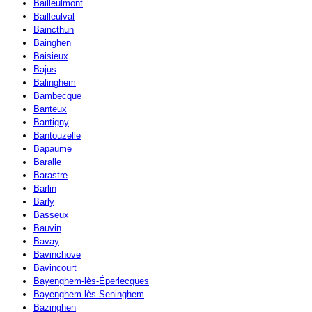
Bailleulmont
Bailleulval
Baincthun
Bainghen
Baisieux
Bajus
Balinghem
Bambecque
Banteux
Bantigny
Bantouzelle
Bapaume
Baralle
Barastre
Barlin
Barly
Basseux
Bauvin
Bavay
Bavinchove
Bavincourt
Bayenghem-lès-Éperlecques
Bayenghem-lès-Seninghem
Bazinghen