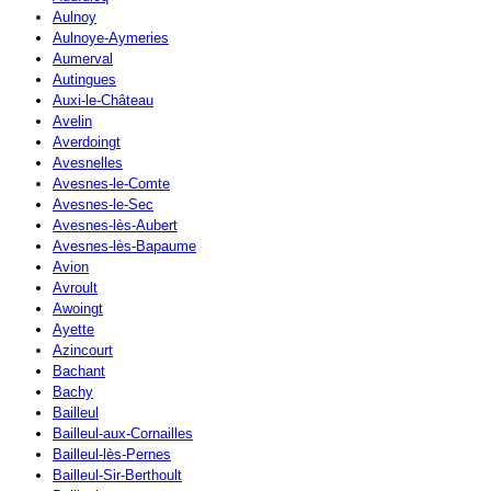
Aulnoy
Aulnoye-Aymeries
Aumerval
Autingues
Auxi-le-Château
Avelin
Averdoingt
Avesnelles
Avesnes-le-Comte
Avesnes-le-Sec
Avesnes-lès-Aubert
Avesnes-lès-Bapaume
Avion
Avroult
Awoingt
Ayette
Azincourt
Bachant
Bachy
Bailleul
Bailleul-aux-Cornailles
Bailleul-lès-Pernes
Bailleul-Sir-Berthoult