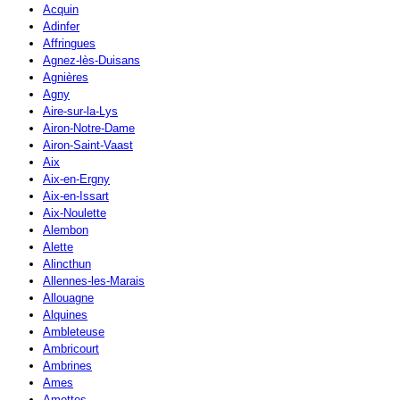
Acquin
Adinfer
Affringues
Agnez-lès-Duisans
Agnières
Agny
Aire-sur-la-Lys
Airon-Notre-Dame
Airon-Saint-Vaast
Aix
Aix-en-Ergny
Aix-en-Issart
Aix-Noulette
Alembon
Alette
Alincthun
Allennes-les-Marais
Allouagne
Alquines
Ambleteuse
Ambricourt
Ambrines
Ames
Amettes