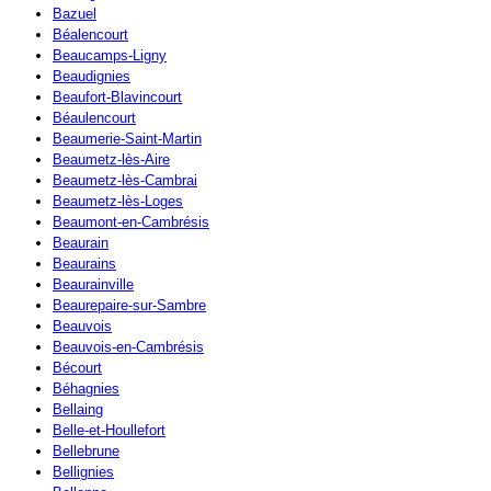
Bazuel
Béalencourt
Beaucamps-Ligny
Beaudignies
Beaufort-Blavincourt
Béaulencourt
Beaumerie-Saint-Martin
Beaumetz-lès-Aire
Beaumetz-lès-Cambrai
Beaumetz-lès-Loges
Beaumont-en-Cambrésis
Beaurain
Beaurains
Beaurainville
Beaurepaire-sur-Sambre
Beauvois
Beauvois-en-Cambrésis
Bécourt
Béhagnies
Bellaing
Belle-et-Houllefort
Bellebrune
Bellignies