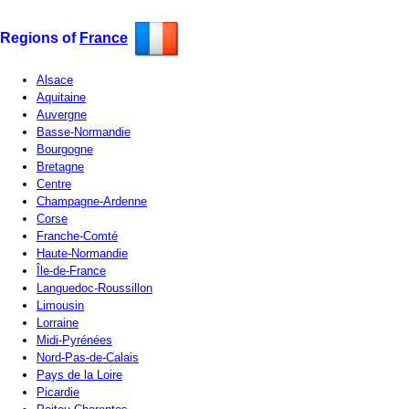
Regions of
France
Alsace
Aquitaine
Auvergne
Basse-Normandie
Bourgogne
Bretagne
Centre
Champagne-Ardenne
Corse
Franche-Comté
Haute-Normandie
Île-de-France
Languedoc-Roussillon
Limousin
Lorraine
Midi-Pyrénées
Nord-Pas-de-Calais
Pays de la Loire
Picardie