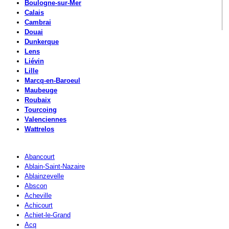
Boulogne-sur-Mer
Calais
Cambrai
Douai
Dunkerque
Lens
Liévin
Lille
Marcq-en-Baroeul
Maubeuge
Roubaix
Tourcoing
Valenciennes
Wattrelos
Abancourt
Ablain-Saint-Nazaire
Ablainzevelle
Abscon
Acheville
Achicourt
Achiet-le-Grand
Acq