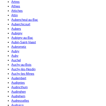
Artres
Athies
Attiches
Attin
Aubencheul-au-Bac
Auberchicourt
Aubers
Aubigny
Aubigny-au-Bac
Aubin-Saint-Vaast
Aubrometz
Aubry
Auby
Auchel
Auchy-au-Bois
Auchy-lès-Hesdin
Auchy-les-Mines
Audembert
Audignies
Audincthum
Audinghen
Audrehem
Audresselles
Audruicq