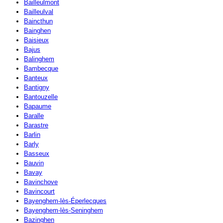
Bailleulmont
Bailleulval
Baincthun
Bainghen
Baisieux
Bajus
Balinghem
Bambecque
Banteux
Bantigny
Bantouzelle
Bapaume
Baralle
Barastre
Barlin
Barly
Basseux
Bauvin
Bavay
Bavinchove
Bavincourt
Bayenghem-lès-Éperlecques
Bayenghem-lès-Seninghem
Bazinghen