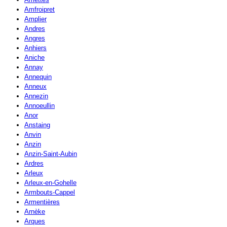
Amfroipret
Amplier
Andres
Angres
Anhiers
Aniche
Annay
Annequin
Anneux
Annezin
Annoeullin
Anor
Anstaing
Anvin
Anzin
Anzin-Saint-Aubin
Ardres
Arleux
Arleux-en-Gohelle
Armbouts-Cappel
Armentières
Arnèke
Arques