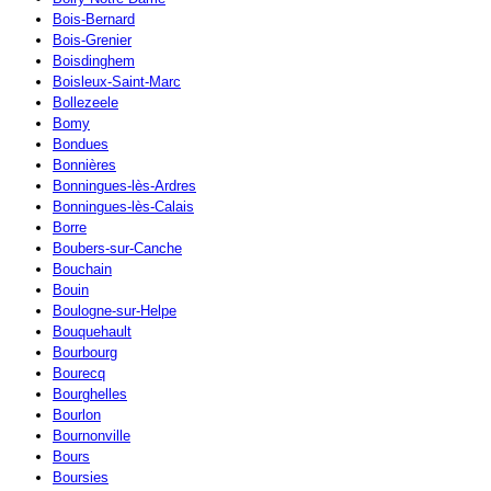
Bois-Bernard
Bois-Grenier
Boisdinghem
Boisleux-Saint-Marc
Bollezeele
Bomy
Bondues
Bonnières
Bonningues-lès-Ardres
Bonningues-lès-Calais
Borre
Boubers-sur-Canche
Bouchain
Bouin
Boulogne-sur-Helpe
Bouquehault
Bourbourg
Bourecq
Bourghelles
Bourlon
Bournonville
Bours
Boursies