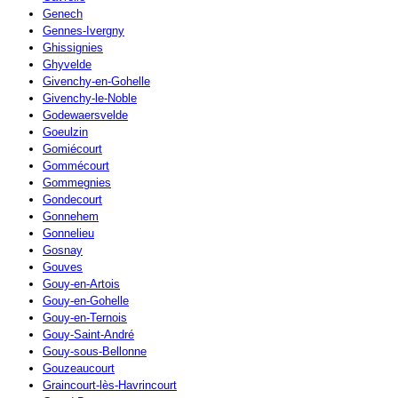
Genech
Gennes-Ivergny
Ghissignies
Ghyvelde
Givenchy-en-Gohelle
Givenchy-le-Noble
Godewaersvelde
Goeulzin
Gomiécourt
Gommécourt
Gommegnies
Gondecourt
Gonnehem
Gonnelieu
Gosnay
Gouves
Gouy-en-Artois
Gouy-en-Gohelle
Gouy-en-Ternois
Gouy-Saint-André
Gouy-sous-Bellonne
Gouzeaucourt
Graincourt-lès-Havrincourt