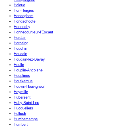
Holque
Hon-Hergies
Hondeghem
Hondschoote
Honnechy
Honnecourt-sur-l'Escaut
Hordain
Hornaing
Houchin
Houdain
Houdain-lez-Bavay
Houlle
Houplin-Ancoisne
Houplines
Houtkerque
Houvin-Houvigneul
Hoymille
Hubersent
Huby-Saint-Leu
Hucqueliers
Hulluch
Humbercamps
Humbert