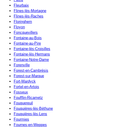
Fleurbaix
Flines-lès-Mortagne
Flines-lès-Raches
Floringhem
Floyon
Foncquevillers
Fontaine-au-Bois
Fontaine-au-Pire
Fontaine-lès-Croisilles
Fontaine-lès-Hermans
Fontaine-Notre-Dame
Forenville
Forest-en-Cambrésis
Forest-sur-Marque
Fort-Mardyck
Fortel-en-Artois
Fosseux
Foufflin-Ricametz
Fouquereuil
Fouquières-lès-Béthune
Fouquières-lès-Lens
Fourmies
Fournes-en-Weppes