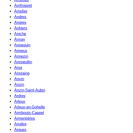
Amfroipret
Amplier
Andres
Angres
Anhiers
Aniche
Annay
Annequin
Anneux
Annezin
Annoeullin
Anor
Anstaing
Anvin
Anzin
Anzin-Saint-Aubin
Ardres
Arleux
Arleux-en-Gohelle
Armbouts-Cappel
Armentières
Arnèke
Arques