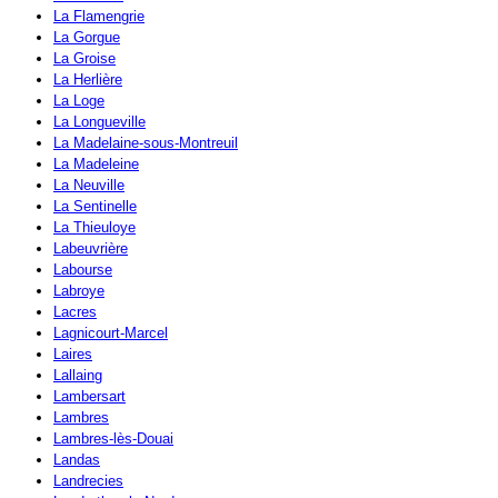
La Flamengrie
La Gorgue
La Groise
La Herlière
La Loge
La Longueville
La Madelaine-sous-Montreuil
La Madeleine
La Neuville
La Sentinelle
La Thieuloye
Labeuvrière
Labourse
Labroye
Lacres
Lagnicourt-Marcel
Laires
Lallaing
Lambersart
Lambres
Lambres-lès-Douai
Landas
Landrecies