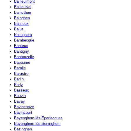
Bailleulmont
Bailleulval
Baincthun
Bainghen
Baisieux
Bajus
Balinghem
Bambecque
Banteux
Bantigny
Bantouzelle
Bapaume
Baralle
Barastre
Barlin
Barly
Basseux
Bauvin
Bavay
Bavinchove
Bavincourt
Bayenghem-lès-Éperlecques
Bayenghem-lès-Seninghem
Bazinghen