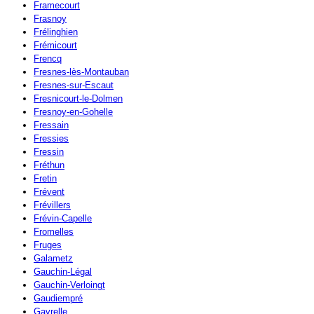
Framecourt
Frasnoy
Frélinghien
Frémicourt
Frencq
Fresnes-lès-Montauban
Fresnes-sur-Escaut
Fresnicourt-le-Dolmen
Fresnoy-en-Gohelle
Fressain
Fressies
Fressin
Fréthun
Fretin
Frévent
Frévillers
Frévin-Capelle
Fromelles
Fruges
Galametz
Gauchin-Légal
Gauchin-Verloingt
Gaudiempré
Gavrelle