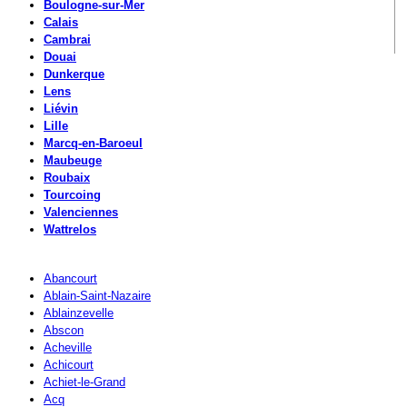
Boulogne-sur-Mer
Calais
Cambrai
Douai
Dunkerque
Lens
Liévin
Lille
Marcq-en-Baroeul
Maubeuge
Roubaix
Tourcoing
Valenciennes
Wattrelos
Abancourt
Ablain-Saint-Nazaire
Ablainzevelle
Abscon
Acheville
Achicourt
Achiet-le-Grand
Acq