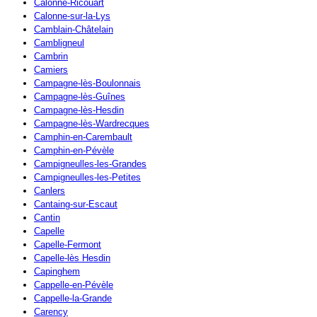
Calonne-Ricouart
Calonne-sur-la-Lys
Camblain-Châtelain
Cambligneul
Cambrin
Camiers
Campagne-lès-Boulonnais
Campagne-lès-Guînes
Campagne-lès-Hesdin
Campagne-lès-Wardrecques
Camphin-en-Carembault
Camphin-en-Pévèle
Campigneulles-les-Grandes
Campigneulles-les-Petites
Canlers
Cantaing-sur-Escaut
Cantin
Capelle
Capelle-Fermont
Capelle-lès Hesdin
Capinghem
Cappelle-en-Pévèle
Cappelle-la-Grande
Carency