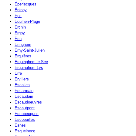
Éperlecques
Épinoy
Eps
Équihen-Plage
Erchin
Ergny
Érin
Eringhem
Erny-Saint-Julien
Erquières
Erquinghem-le-Sec
Erquinghem-Lys
Erre
Ervillers
Escalles
Escarmain
Escaudain
Escaudoeuvres
Escautpont
Escobecques
Escoeuilles
Esnes
Esquelbecq