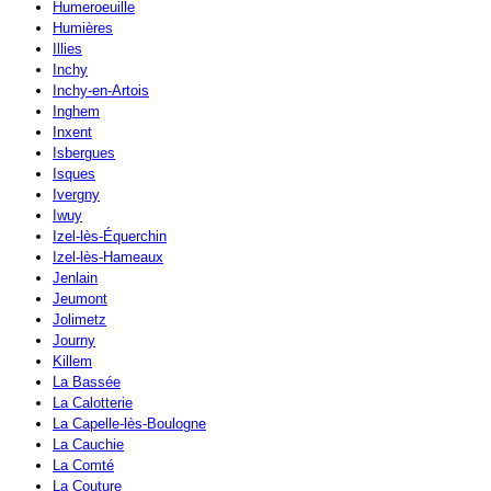
Humeroeuille
Humières
Illies
Inchy
Inchy-en-Artois
Inghem
Inxent
Isbergues
Isques
Ivergny
Iwuy
Izel-lès-Équerchin
Izel-lès-Hameaux
Jenlain
Jeumont
Jolimetz
Journy
Killem
La Bassée
La Calotterie
La Capelle-lès-Boulogne
La Cauchie
La Comté
La Couture