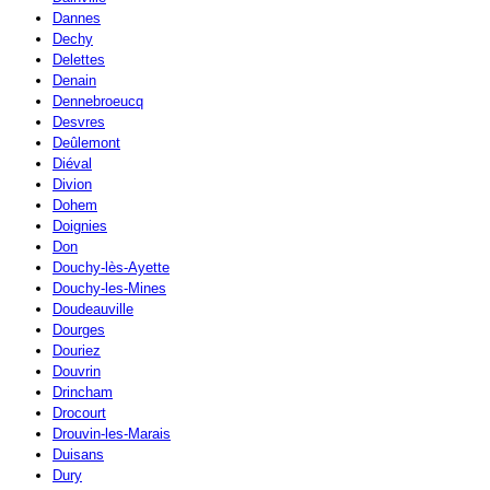
Dannes
Dechy
Delettes
Denain
Dennebroeucq
Desvres
Deûlemont
Diéval
Divion
Dohem
Doignies
Don
Douchy-lès-Ayette
Douchy-les-Mines
Doudeauville
Dourges
Douriez
Douvrin
Drincham
Drocourt
Drouvin-les-Marais
Duisans
Dury