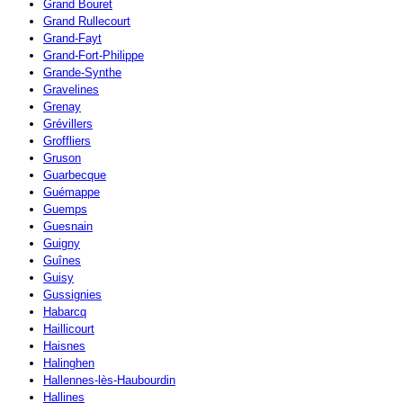
Grand Bouret
Grand Rullecourt
Grand-Fayt
Grand-Fort-Philippe
Grande-Synthe
Gravelines
Grenay
Grévillers
Groffliers
Gruson
Guarbecque
Guémappe
Guemps
Guesnain
Guigny
Guînes
Guisy
Gussignies
Habarcq
Haillicourt
Haisnes
Halinghen
Hallennes-lès-Haubourdin
Hallines