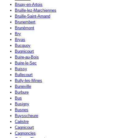
Bruay-en-Artois
Bruille-lez-Marchiennes
Bruille-Saint-Amand
Brunembert
Brunémont
Bry
Bryas
Bucquoy
Bugnicourt
Buire-au-Bois
Buire-le-Sec
Buissy
Bullecourt
Bully-les-Mines
Buneville
Burbure
Bus
Busigny
Busnes
Buysscheure
Caëstre
Cagnicourt
Cagnoncles