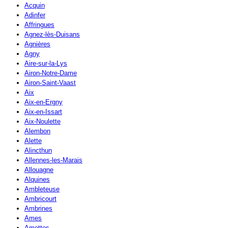
Acquin
Adinfer
Affringues
Agnez-lès-Duisans
Agnières
Agny
Aire-sur-la-Lys
Airon-Notre-Dame
Airon-Saint-Vaast
Aix
Aix-en-Ergny
Aix-en-Issart
Aix-Noulette
Alembon
Alette
Alincthun
Allennes-les-Marais
Allouagne
Alquines
Ambleteuse
Ambricourt
Ambrines
Ames
Amettes