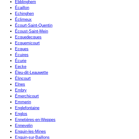
Ebblinghem
Écaillon
Echinghen
Éclimeux
Écourt-Saint-Quentin
Écoust-Saint-Mein
Ecquedecques
Ecquemicourt
Ecques
Écuires
Écurie
Eecke
Éleu-dit-Leauwette
Élincourt
Elnes
Embry
Émerchicourt
Emmerin
Englefontaine
Englos
Ennetières-en-Weppes
Ennevelin
Enquin-les-Mines
Enquin-sur-Baillons