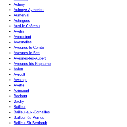
Aulnoy
Aulnoye-Aymeries
Aumerval
Autingues
Auxi-le-Château
Avelin
Averdoingt
Avesnelles
Avesnes-le-Comte
Avesnes-le-Sec
Avesnes-lès-Aubert
Avesnes-lès-Bapaume
Avion
Avroult
Awoingt
Ayette
Azincourt
Bachant
Bachy
Bailleul
Bailleul-aux-Cornailles
Bailleul-lès-Pernes
Bailleul-Sir-Berthoult