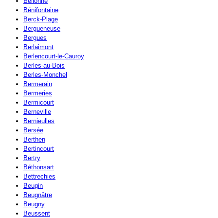
Bellonne
Bénifontaine
Berck-Plage
Bergueneuse
Bergues
Berlaimont
Berlencourt-le-Cauroy
Berles-au-Bois
Berles-Monchel
Bermerain
Bermeries
Bermicourt
Berneville
Bernieulles
Bersée
Berthen
Bertincourt
Bertry
Béthonsart
Bettrechies
Beugin
Beugnâtre
Beugny
Beussent