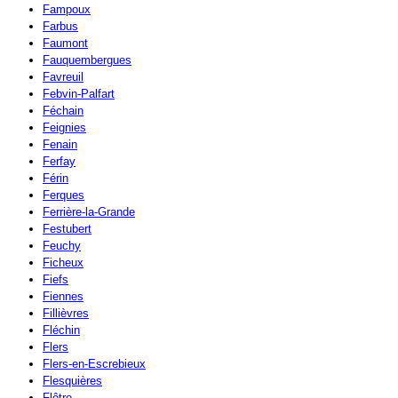
Fampoux
Farbus
Faumont
Fauquembergues
Favreuil
Febvin-Palfart
Féchain
Feignies
Fenain
Ferfay
Férin
Ferques
Ferrière-la-Grande
Festubert
Feuchy
Ficheux
Fiefs
Fiennes
Fillièvres
Fléchin
Flers
Flers-en-Escrebieux
Flesquières
Flêtre