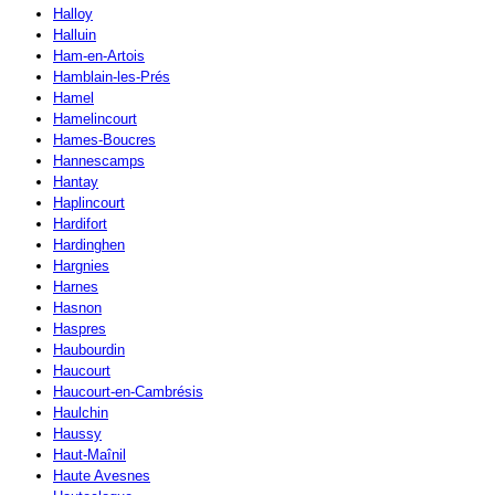
Halloy
Halluin
Ham-en-Artois
Hamblain-les-Prés
Hamel
Hamelincourt
Hames-Boucres
Hannescamps
Hantay
Haplincourt
Hardifort
Hardinghen
Hargnies
Harnes
Hasnon
Haspres
Haubourdin
Haucourt
Haucourt-en-Cambrésis
Haulchin
Haussy
Haut-Maînil
Haute Avesnes