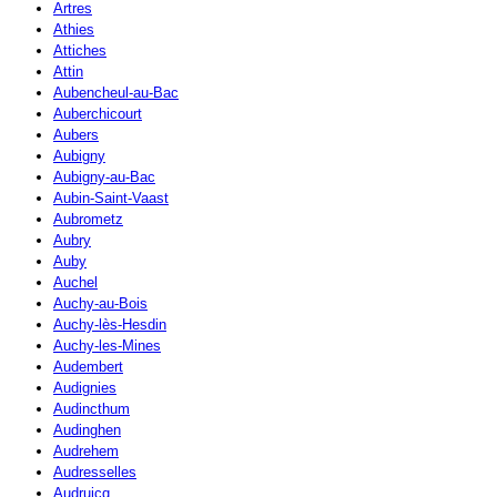
Artres
Athies
Attiches
Attin
Aubencheul-au-Bac
Auberchicourt
Aubers
Aubigny
Aubigny-au-Bac
Aubin-Saint-Vaast
Aubrometz
Aubry
Auby
Auchel
Auchy-au-Bois
Auchy-lès-Hesdin
Auchy-les-Mines
Audembert
Audignies
Audincthum
Audinghen
Audrehem
Audresselles
Audruicq