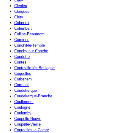
Clary
Clenleu
Clerques
Cléty
Cobrieux
Colembert
Colline-Beaumont
Comines
Conchil-le-Temple
Conchy-sur-Canche
Condette
Contes
Conteville-lès-Boulogne
Coquelles
Corbehem
Cormont
Coudekerque
Coudekerque-Branche
Coullemont
Coulogne
Coulomby
Coupelle-Neuve
Coupelle-Vieille
Courcelles-le-Comte