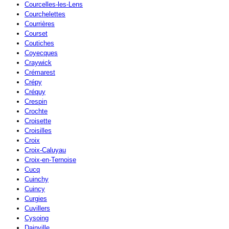
Courcelles-les-Lens
Courchelettes
Courrières
Courset
Coutiches
Coyecques
Craywick
Crémarest
Crépy
Créquy
Crespin
Crochte
Croisette
Croisilles
Croix
Croix-Caluyau
Croix-en-Ternoise
Cucq
Cuinchy
Cuincy
Curgies
Cuvillers
Cysoing
Dainville