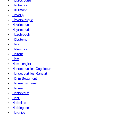
Hautecloque
Hautecôte
Hautmont
Haveluy
Haverskerque
Havrincourt
Haynecourt
Hazebrouck
Hébuterne
Hecq
Hélesmes
Helfaut
Hem
Hem-Lenglet
Hendecourt-lès-Cagnicourt
Hendecourt-lès-Ransart
Hénin-Beaumont
Hénin-sur-Cojeul
Héninel
Henneveux
Hénu
Herbelles
Herbinghen
Hergnies