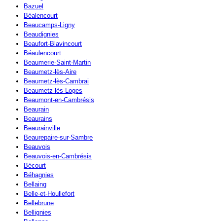
Bazuel
Béalencourt
Beaucamps-Ligny
Beaudignies
Beaufort-Blavincourt
Béaulencourt
Beaumerie-Saint-Martin
Beaumetz-lès-Aire
Beaumetz-lès-Cambrai
Beaumetz-lès-Loges
Beaumont-en-Cambrésis
Beaurain
Beaurains
Beaurainville
Beaurepaire-sur-Sambre
Beauvois
Beauvois-en-Cambrésis
Bécourt
Béhagnies
Bellaing
Belle-et-Houllefort
Bellebrune
Bellignies