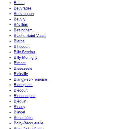
Beutin
Beuvrages
Beuvrequen
Beuvry
Bévillers
Bezinghem
Biache-Saint-Vaast
Bierne
Bihucourt
Billy-Berclau
Billy-Montigny
Bimont
Bissezeele
Blairville
Blangy-sur-Ternoise
Blaringhem
Blécourt
Blendecques
Bléquin
Blessy
Blingel
Boeschèpe
Boiry-Becquerelle
Boiry-Notre-Dame