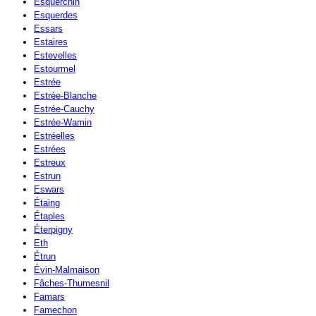
Esquerchin
Esquerdes
Essars
Estaires
Estevelles
Estourmel
Estrée
Estrée-Blanche
Estrée-Cauchy
Estrée-Wamin
Estréelles
Estrées
Estreux
Estrun
Eswars
Étaing
Étaples
Éterpigny
Eth
Étrun
Évin-Malmaison
Fâches-Thumesnil
Famars
Famechon