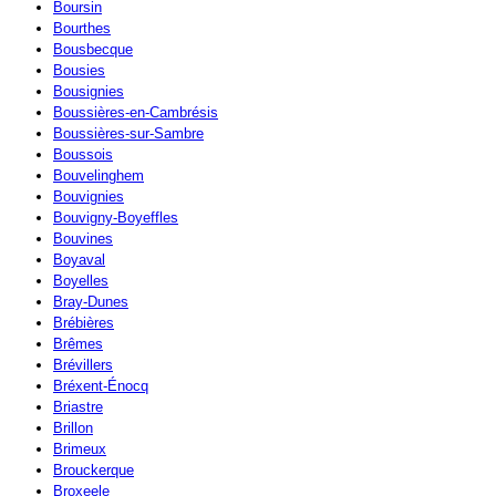
Boursin
Bourthes
Bousbecque
Bousies
Bousignies
Boussières-en-Cambrésis
Boussières-sur-Sambre
Boussois
Bouvelinghem
Bouvignies
Bouvigny-Boyeffles
Bouvines
Boyaval
Boyelles
Bray-Dunes
Brébières
Brêmes
Brévillers
Bréxent-Énocq
Briastre
Brillon
Brimeux
Brouckerque
Broxeele