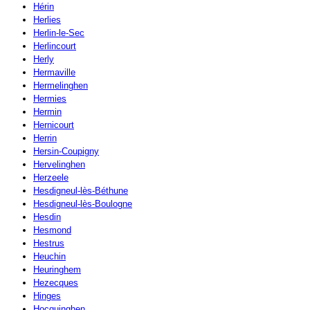
Hérin
Herlies
Herlin-le-Sec
Herlincourt
Herly
Hermaville
Hermelinghen
Hermies
Hermin
Hernicourt
Herrin
Hersin-Coupigny
Hervelinghen
Herzeele
Hesdigneul-lès-Béthune
Hesdigneul-lès-Boulogne
Hesdin
Hesmond
Hestrus
Heuchin
Heuringhem
Hezecques
Hinges
Hocquinghen