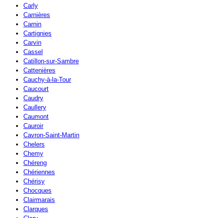
Carly
Carnières
Carnin
Cartignies
Carvin
Cassel
Catillon-sur-Sambre
Cattenières
Cauchy-à-la-Tour
Caucourt
Caudry
Caullery
Caumont
Cauroir
Cavron-Saint-Martin
Chelers
Chemy
Chéreng
Chériennes
Chérisy
Chocques
Clairmarais
Clarques