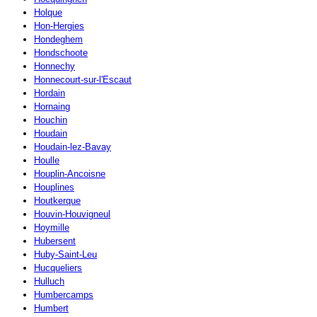
Holque
Hon-Hergies
Hondeghem
Hondschoote
Honnechy
Honnecourt-sur-l'Escaut
Hordain
Hornaing
Houchin
Houdain
Houdain-lez-Bavay
Houlle
Houplin-Ancoisne
Houplines
Houtkerque
Houvin-Houvigneul
Hoymille
Hubersent
Huby-Saint-Leu
Hucqueliers
Hulluch
Humbercamps
Humbert