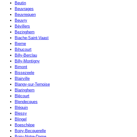
Beutin
Beuvrages
Beuvrequen
Beuvry
Bévillers
Bezinghem
Biache-Saint-Vaast
Bierne
Bihucourt
Billy-Berclau
Billy-Montigny
Bimont
Bissezeele
Blairville
Blangy-sur-Ternoise
Blaringhem
Blécourt
Blendecques
Bléquin
Blessy
Blingel
Boeschèpe
Boiry-Becquerelle
Boiry-Notre-Dame