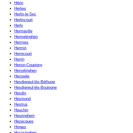
Hérin
Herlies
Herlin-le-Sec
Herlincourt
Herly
Hermaville
Hermelinghen
Hermies
Hermin
Hernicourt
Herrin
Hersin-Coupigny
Hervelinghen
Herzeele
Hesdigneul-lès-Béthune
Hesdigneul-lès-Boulogne
Hesdin
Hesmond
Hestrus
Heuchin
Heuringhem
Hezecques
Hinges
Hocquinghen