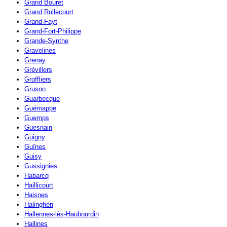
Grand Bouret
Grand Rullecourt
Grand-Fayt
Grand-Fort-Philippe
Grande-Synthe
Gravelines
Grenay
Grévillers
Groffliers
Gruson
Guarbecque
Guémappe
Guemps
Guesnain
Guigny
Guînes
Guisy
Gussignies
Habarcq
Haillicourt
Haisnes
Halinghen
Hallennes-lès-Haubourdin
Hallines