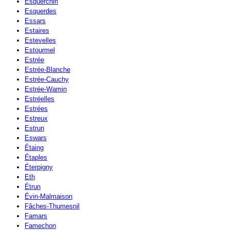
Esquerchin
Esquerdes
Essars
Estaires
Estevelles
Estourmel
Estrée
Estrée-Blanche
Estrée-Cauchy
Estrée-Wamin
Estréelles
Estrées
Estreux
Estrun
Eswars
Étaing
Étaples
Éterpigny
Eth
Étrun
Évin-Malmaison
Fâches-Thumesnil
Famars
Famechon