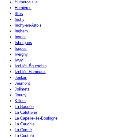
Humeroeuille
Humières
Illies
Inchy
Inchy-en-Artois
Inghem
Inxent
Isbergues
Isques
Ivergny
Iwuy
Izel-lès-Équerchin
Izel-lès-Hameaux
Jenlain
Jeumont
Jolimetz
Journy
Killem
La Bassée
La Calotterie
La Capelle-lès-Boulogne
La Cauchie
La Comté
La Couture