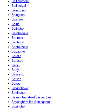
Bailleulmont
Bailleulval
Baincthun
Bainghen
Baisieux
Bajus
Balinghem
Bambecque
Banteux
Bantigny
Bantouzelle
Bapaume
Baralle
Barastre
Barlin
Barly
Basseux
Bauvin
Bavay
Bavinchove
Bavincourt
Bayenghem-lès-Éperlecques
Bayenghem-lès-Seninghem
Bazinghen