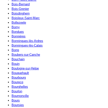
Bois-Bernard
Bois-Grenier
Boisdinghem
Boisleux-Saint-Marc
Bollezeele
Bomy
Bondues
Bonnières
Bonningues-lès-Ardres
Bonningues-lès-Calais
Borre
Boubers-sur-Canche
Bouchain
Bouin
Boulogne-sur-Helpe
Bouquehault
Bourbourg
Bourecq
Bourghelles
Bourlon
Bournonville
Bours
Boursies