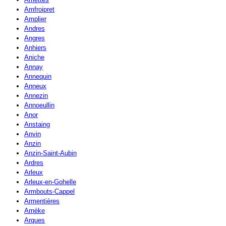
Amfroipret
Amplier
Andres
Angres
Anhiers
Aniche
Annay
Annequin
Anneux
Annezin
Annoeullin
Anor
Anstaing
Anvin
Anzin
Anzin-Saint-Aubin
Ardres
Arleux
Arleux-en-Gohelle
Armbouts-Cappel
Armentières
Arnèke
Arques