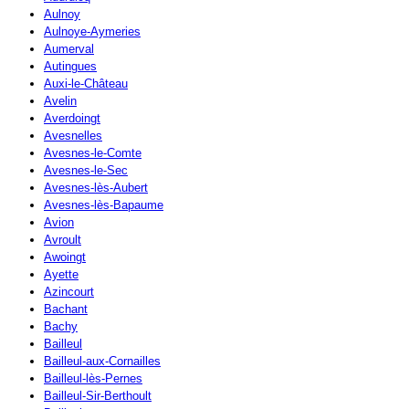
Aulnoy
Aulnoye-Aymeries
Aumerval
Autingues
Auxi-le-Château
Avelin
Averdoingt
Avesnelles
Avesnes-le-Comte
Avesnes-le-Sec
Avesnes-lès-Aubert
Avesnes-lès-Bapaume
Avion
Avroult
Awoingt
Ayette
Azincourt
Bachant
Bachy
Bailleul
Bailleul-aux-Cornailles
Bailleul-lès-Pernes
Bailleul-Sir-Berthoult