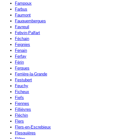
Fampoux
Farbus
Faumont
Fauquembergues
Favreuil
Febvin-Palfart
Féchain
Feignies
Fenain
Ferfay
Férin
Ferques
Ferrière-la-Grande
Festubert
Feuchy
Ficheux
Fiefs
Fiennes
Fillièvres
Fléchin
Flers
Flers-en-Escrebieux
Flesquières
Flêtre