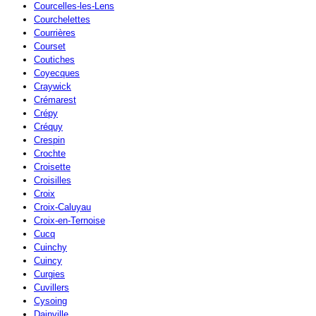
Courcelles-les-Lens
Courchelettes
Courrières
Courset
Coutiches
Coyecques
Craywick
Crémarest
Crépy
Créquy
Crespin
Crochte
Croisette
Croisilles
Croix
Croix-Caluyau
Croix-en-Ternoise
Cucq
Cuinchy
Cuincy
Curgies
Cuvillers
Cysoing
Dainville