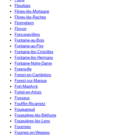
Fleurbaix
Flines-lès-Mortagne
Flines-lès-Raches
Floringhem
Floyon
Foncquevillers
Fontaine-au-Bois
Fontaine-au-Pire
Fontaine-lès-Croisilles
Fontaine-lès-Hermans
Fontaine-Notre-Dame
Forenville
Forest-en-Cambrésis
Forest-sur-Marque
Fort-Mardyck
Fortel-en-Artois
Fosseux
Foufflin-Ricametz
Fouquereuil
Fouquières-lès-Béthune
Fouquières-lès-Lens
Fourmies
Fournes-en-Weppes