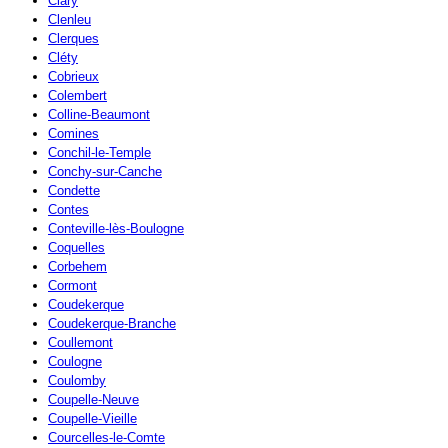
Clary
Clenleu
Clerques
Cléty
Cobrieux
Colembert
Colline-Beaumont
Comines
Conchil-le-Temple
Conchy-sur-Canche
Condette
Contes
Conteville-lès-Boulogne
Coquelles
Corbehem
Cormont
Coudekerque
Coudekerque-Branche
Coullemont
Coulogne
Coulomby
Coupelle-Neuve
Coupelle-Vieille
Courcelles-le-Comte