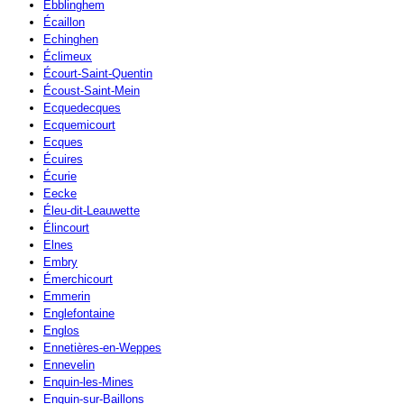
Ebblinghem
Écaillon
Echinghen
Éclimeux
Écourt-Saint-Quentin
Écoust-Saint-Mein
Ecquedecques
Ecquemicourt
Ecques
Écuires
Écurie
Eecke
Éleu-dit-Leauwette
Élincourt
Elnes
Embry
Émerchicourt
Emmerin
Englefontaine
Englos
Ennetières-en-Weppes
Ennevelin
Enquin-les-Mines
Enquin-sur-Baillons