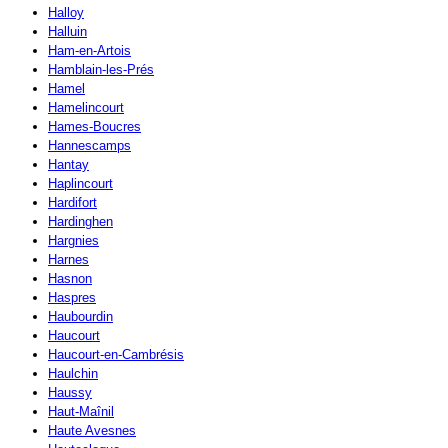
Halloy
Halluin
Ham-en-Artois
Hamblain-les-Prés
Hamel
Hamelincourt
Hames-Boucres
Hannescamps
Hantay
Haplincourt
Hardifort
Hardinghen
Hargnies
Harnes
Hasnon
Haspres
Haubourdin
Haucourt
Haucourt-en-Cambrésis
Haulchin
Haussy
Haut-Maînil
Haute Avesnes