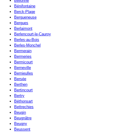
Bellonne
Bénifontaine
Berck-Plage
Bergueneuse
Bergues
Berlaimont
Berlencourt-le-Cauroy
Berles-au-Bois
Berles-Monchel
Bermerain
Bermeries
Bermicourt
Berneville
Bernieulles
Bersée
Berthen
Bertincourt
Bertry
Béthonsart
Bettrechies
Beugin
Beugnâtre
Beugny
Beussent