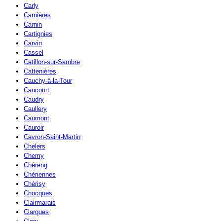
Carly
Carnières
Carnin
Cartignies
Carvin
Cassel
Catillon-sur-Sambre
Cattenières
Cauchy-à-la-Tour
Caucourt
Caudry
Caullery
Caumont
Cauroir
Cavron-Saint-Martin
Chelers
Chemy
Chéreng
Chériennes
Chérisy
Chocques
Clairmarais
Clarques