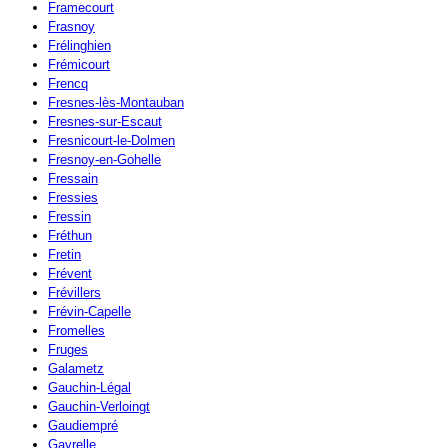
Framecourt
Frasnoy
Frélinghien
Frémicourt
Frencq
Fresnes-lès-Montauban
Fresnes-sur-Escaut
Fresnicourt-le-Dolmen
Fresnoy-en-Gohelle
Fressain
Fressies
Fressin
Fréthun
Fretin
Frévent
Frévillers
Frévin-Capelle
Fromelles
Fruges
Galametz
Gauchin-Légal
Gauchin-Verloingt
Gaudiempré
Gavrelle