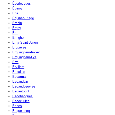
Éperlecques
Épinoy
Eps
Équihen-Plage
Erchin
Ergny
Érin
Eringhem
Erny-Saint-Julien
Erquières
Erquinghem-le-Sec
Erquinghem-Lys
Erre
Ervillers
Escalles
Escarmain
Escaudain
Escaudoeuvres
Escautpont
Escobecques
Escoeuilles
Esnes
Esquelbecq