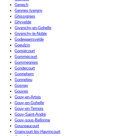
Genech
Gennes-Ivergny
Ghissignies
Ghyvelde
Givenchy-en-Gohelle
Givenchy-le-Noble
Godewaersvelde
Goeulzin
Gomiécourt
Gommécourt
Gommegnies
Gondecourt
Gonnehem
Gonnelieu
Gosnay
Gouves
Gouy-en-Artois
Gouy-en-Gohelle
Gouy-en-Ternois
Gouy-Saint-André
Gouy-sous-Bellonne
Gouzeaucourt
Graincourt-lès-Havrincourt