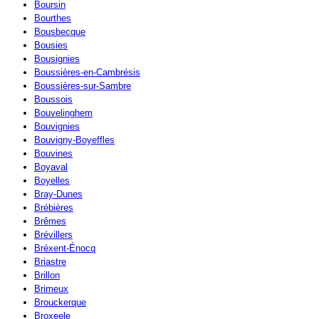
Boursin
Bourthes
Bousbecque
Bousies
Bousignies
Boussières-en-Cambrésis
Boussières-sur-Sambre
Boussois
Bouvelinghem
Bouvignies
Bouvigny-Boyeffles
Bouvines
Boyaval
Boyelles
Bray-Dunes
Brébières
Brêmes
Brévillers
Bréxent-Énocq
Briastre
Brillon
Brimeux
Brouckerque
Broxeele