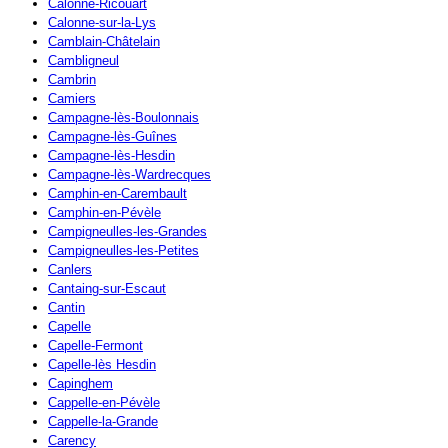
Calonne-Ricouart
Calonne-sur-la-Lys
Camblain-Châtelain
Cambligneul
Cambrin
Camiers
Campagne-lès-Boulonnais
Campagne-lès-Guînes
Campagne-lès-Hesdin
Campagne-lès-Wardrecques
Camphin-en-Carembault
Camphin-en-Pévèle
Campigneulles-les-Grandes
Campigneulles-les-Petites
Canlers
Cantaing-sur-Escaut
Cantin
Capelle
Capelle-Fermont
Capelle-lès Hesdin
Capinghem
Cappelle-en-Pévèle
Cappelle-la-Grande
Carency