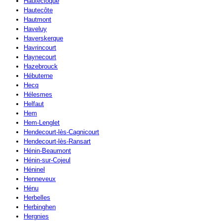
Hautecloque
Hautecôte
Hautmont
Haveluy
Haverskerque
Havrincourt
Haynecourt
Hazebrouck
Hébuterne
Hecq
Hélesmes
Helfaut
Hem
Hem-Lenglet
Hendecourt-lès-Cagnicourt
Hendecourt-lès-Ransart
Hénin-Beaumont
Hénin-sur-Cojeul
Héninel
Henneveux
Hénu
Herbelles
Herbinghen
Hergnies