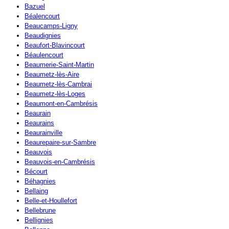
Bazuel
Béalencourt
Beaucamps-Ligny
Beaudignies
Beaufort-Blavincourt
Béaulencourt
Beaumerie-Saint-Martin
Beaumetz-lès-Aire
Beaumetz-lès-Cambrai
Beaumetz-lès-Loges
Beaumont-en-Cambrésis
Beaurain
Beaurains
Beaurainville
Beaurepaire-sur-Sambre
Beauvois
Beauvois-en-Cambrésis
Bécourt
Béhagnies
Bellaing
Belle-et-Houllefort
Bellebrune
Bellignies