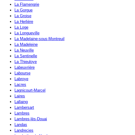
La Flamengrie
La Gorgue
La Groise
La Herlière
La Loge
La Longueville
La Madelaine-sous-Montreuil
La Madeleine
La Neuville
La Sentinelle
La Thieuloye
Labeuvrière
Labourse
Labroye
Lacres
Lagnicourt-Marcel
Laires
Lallaing
Lambersart
Lambres
Lambres-lès-Douai
Landas
Landrecies