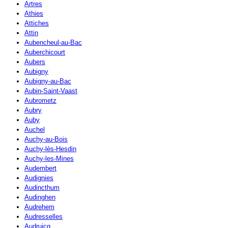
Artres
Athies
Attiches
Attin
Aubencheul-au-Bac
Auberchicourt
Aubers
Aubigny
Aubigny-au-Bac
Aubin-Saint-Vaast
Aubrometz
Aubry
Auby
Auchel
Auchy-au-Bois
Auchy-lès-Hesdin
Auchy-les-Mines
Audembert
Audignies
Audincthum
Audinghen
Audrehem
Audresselles
Audruicq