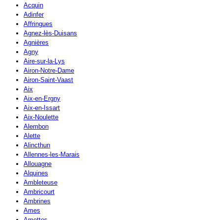
Acquin
Adinfer
Affringues
Agnez-lès-Duisans
Agnières
Agny
Aire-sur-la-Lys
Airon-Notre-Dame
Airon-Saint-Vaast
Aix
Aix-en-Ergny
Aix-en-Issart
Aix-Noulette
Alembon
Alette
Alincthun
Allennes-les-Marais
Allouagne
Alquines
Ambleteuse
Ambricourt
Ambrines
Ames
Amettes