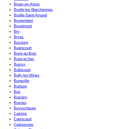
Bruay-en-Artois
Bruille-lez-Marchiennes
Bruille-Saint-Amand
Brunembert
Brunémont
Bry
Bryas
Bucquoy
Bugnicourt
Buire-au-Bois
Buire-le-Sec
Buissy
Bullecourt
Bully-les-Mines
Buneville
Burbure
Bus
Busigny
Busnes
Buysscheure
Caëstre
Cagnicourt
Cagnoncles