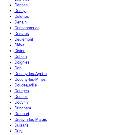
Dannes
Dechy
Delettes
Denain
Dennebroeucq
Desvres
Deûlemont
Diéval
Divion
Dohem
Doignies
Don
Douchy-lès-Ayette
Douchy-les-Mines
Doudeauville
Dourges
Douriez
Douvrin
Drincham
Drocourt
Drouvin-les-Marais
Duisans
Dury