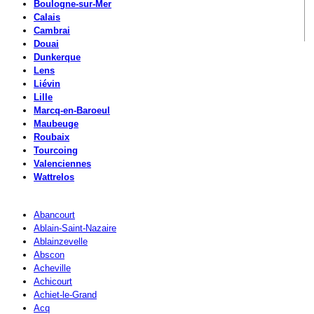
Boulogne-sur-Mer
Calais
Cambrai
Douai
Dunkerque
Lens
Liévin
Lille
Marcq-en-Baroeul
Maubeuge
Roubaix
Tourcoing
Valenciennes
Wattrelos
Abancourt
Ablain-Saint-Nazaire
Ablainzevelle
Abscon
Acheville
Achicourt
Achiet-le-Grand
Acq