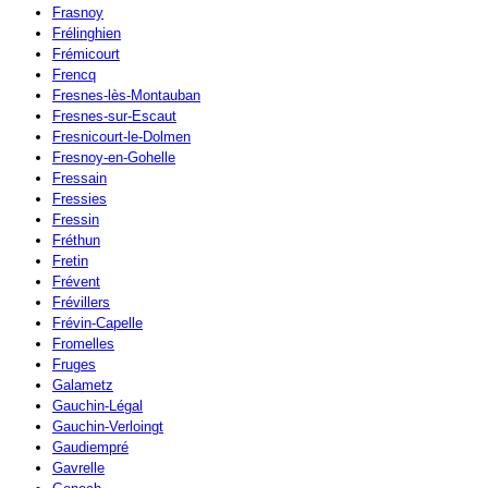
Frasnoy
Frélinghien
Frémicourt
Frencq
Fresnes-lès-Montauban
Fresnes-sur-Escaut
Fresnicourt-le-Dolmen
Fresnoy-en-Gohelle
Fressain
Fressies
Fressin
Fréthun
Fretin
Frévent
Frévillers
Frévin-Capelle
Fromelles
Fruges
Galametz
Gauchin-Légal
Gauchin-Verloingt
Gaudiempré
Gavrelle