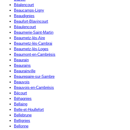
Béalencourt
Beaucamps-Ligny
Beaudignies
Beaufort-Blavincourt
Béaulencourt
Beaumerie-Saint-Martin
Beaumetz-lès-Aire
Beaumetz-lès-Cambrai
Beaumetz-lès-Loges
Beaumont-en-Cambrésis
Beaurain
Beaurains
Beaurainville
Beaurepaire-sur-Sambre
Beauvois
Beauvois-en-Cambrésis
Bécourt
Béhagnies
Bellaing
Belle-et-Houllefort
Bellebrune
Bellignies
Bellonne