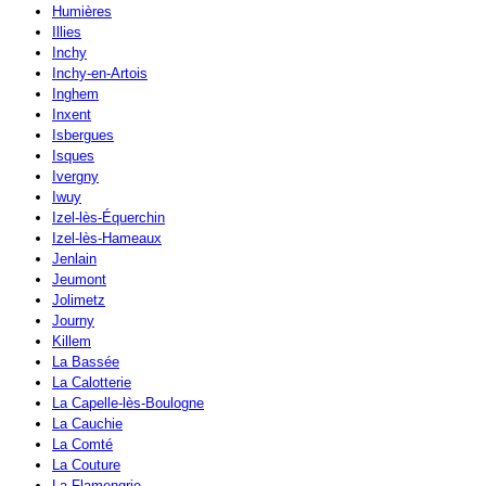
Humières
Illies
Inchy
Inchy-en-Artois
Inghem
Inxent
Isbergues
Isques
Ivergny
Iwuy
Izel-lès-Équerchin
Izel-lès-Hameaux
Jenlain
Jeumont
Jolimetz
Journy
Killem
La Bassée
La Calotterie
La Capelle-lès-Boulogne
La Cauchie
La Comté
La Couture
La Flamengrie