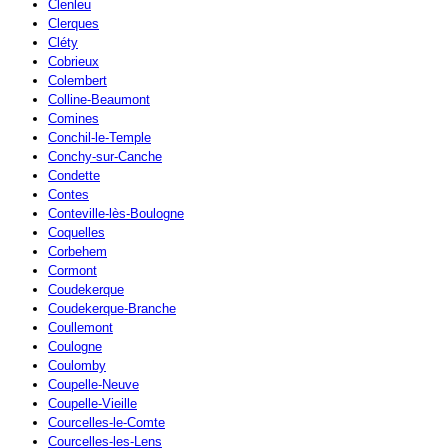
Clenleu
Clerques
Cléty
Cobrieux
Colembert
Colline-Beaumont
Comines
Conchil-le-Temple
Conchy-sur-Canche
Condette
Contes
Conteville-lès-Boulogne
Coquelles
Corbehem
Cormont
Coudekerque
Coudekerque-Branche
Coullemont
Coulogne
Coulomby
Coupelle-Neuve
Coupelle-Vieille
Courcelles-le-Comte
Courcelles-les-Lens