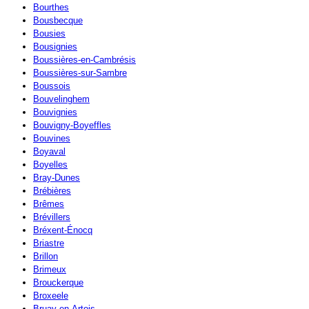
Bourthes
Bousbecque
Bousies
Bousignies
Boussières-en-Cambrésis
Boussières-sur-Sambre
Boussois
Bouvelinghem
Bouvignies
Bouvigny-Boyeffles
Bouvines
Boyaval
Boyelles
Bray-Dunes
Brébières
Brêmes
Brévillers
Bréxent-Énocq
Briastre
Brillon
Brimeux
Brouckerque
Broxeele
Bruay-en-Artois