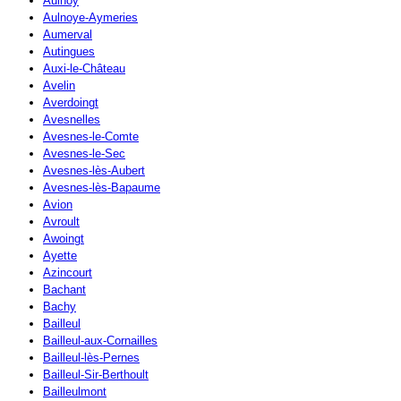
Aulnoy
Aulnoye-Aymeries
Aumerval
Autingues
Auxi-le-Château
Avelin
Averdoingt
Avesnelles
Avesnes-le-Comte
Avesnes-le-Sec
Avesnes-lès-Aubert
Avesnes-lès-Bapaume
Avion
Avroult
Awoingt
Ayette
Azincourt
Bachant
Bachy
Bailleul
Bailleul-aux-Cornailles
Bailleul-lès-Pernes
Bailleul-Sir-Berthoult
Bailleulmont