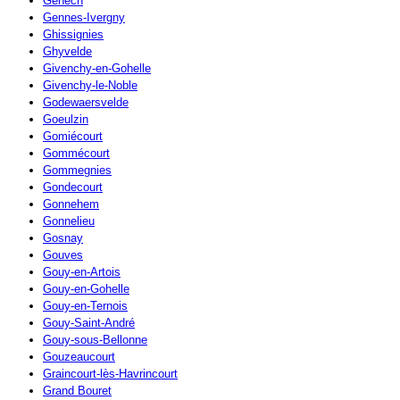
Genech
Gennes-Ivergny
Ghissignies
Ghyvelde
Givenchy-en-Gohelle
Givenchy-le-Noble
Godewaersvelde
Goeulzin
Gomiécourt
Gommécourt
Gommegnies
Gondecourt
Gonnehem
Gonnelieu
Gosnay
Gouves
Gouy-en-Artois
Gouy-en-Gohelle
Gouy-en-Ternois
Gouy-Saint-André
Gouy-sous-Bellonne
Gouzeaucourt
Graincourt-lès-Havrincourt
Grand Bouret