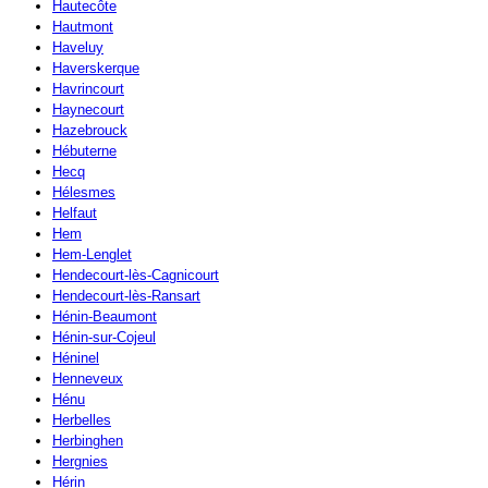
Hautecôte
Hautmont
Haveluy
Haverskerque
Havrincourt
Haynecourt
Hazebrouck
Hébuterne
Hecq
Hélesmes
Helfaut
Hem
Hem-Lenglet
Hendecourt-lès-Cagnicourt
Hendecourt-lès-Ransart
Hénin-Beaumont
Hénin-sur-Cojeul
Héninel
Henneveux
Hénu
Herbelles
Herbinghen
Hergnies
Hérin