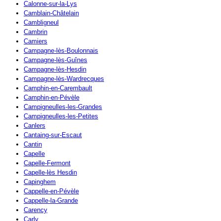
Calonne-sur-la-Lys
Camblain-Châtelain
Cambligneul
Cambrin
Camiers
Campagne-lès-Boulonnais
Campagne-lès-Guînes
Campagne-lès-Hesdin
Campagne-lès-Wardrecques
Camphin-en-Carembault
Camphin-en-Pévèle
Campigneulles-les-Grandes
Campigneulles-les-Petites
Canlers
Cantaing-sur-Escaut
Cantin
Capelle
Capelle-Fermont
Capelle-lès Hesdin
Capinghem
Cappelle-en-Pévèle
Cappelle-la-Grande
Carency
Carly