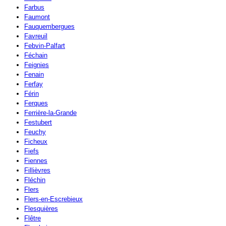
Farbus
Faumont
Fauquembergues
Favreuil
Febvin-Palfart
Féchain
Feignies
Fenain
Ferfay
Férin
Ferques
Ferrière-la-Grande
Festubert
Feuchy
Ficheux
Fiefs
Fiennes
Fillièvres
Fléchin
Flers
Flers-en-Escrebieux
Flesquières
Flêtre