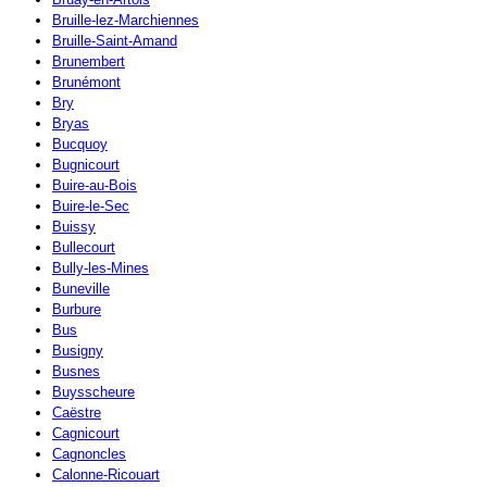
Bruille-lez-Marchiennes
Bruille-Saint-Amand
Brunembert
Brunémont
Bry
Bryas
Bucquoy
Bugnicourt
Buire-au-Bois
Buire-le-Sec
Buissy
Bullecourt
Bully-les-Mines
Buneville
Burbure
Bus
Busigny
Busnes
Buysscheure
Caëstre
Cagnicourt
Cagnoncles
Calonne-Ricouart