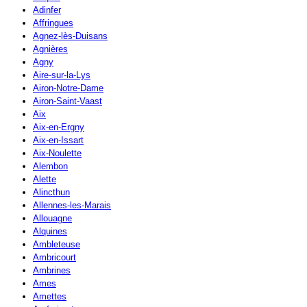
Adinfer
Affringues
Agnez-lès-Duisans
Agnières
Agny
Aire-sur-la-Lys
Airon-Notre-Dame
Airon-Saint-Vaast
Aix
Aix-en-Ergny
Aix-en-Issart
Aix-Noulette
Alembon
Alette
Alincthun
Allennes-les-Marais
Allouagne
Alquines
Ambleteuse
Ambricourt
Ambrines
Ames
Amettes