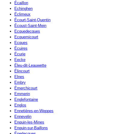
Écaillon
Echinghen
Éclimeux
Écourt-Saint-Quentin
Écoust-Saint-Mein
Ecquedecques
Ecquemicourt
Ecques
Écuires
Écurie
Eecke
Éleu-dit-Leauwette
Élincourt
Elnes
Embry
Émerchicourt
Emmerin
Englefontaine
Englos
Ennetières-en-Weppes
Ennevelin
Enquin-les-Mines
Enquin-sur-Baillons
Éperlecques