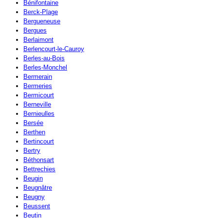
Bénifontaine
Berck-Plage
Bergueneuse
Bergues
Berlaimont
Berlencourt-le-Cauroy
Berles-au-Bois
Berles-Monchel
Bermerain
Bermeries
Bermicourt
Berneville
Bernieulles
Bersée
Berthen
Bertincourt
Bertry
Béthonsart
Bettrechies
Beugin
Beugnâtre
Beugny
Beussent
Beutin