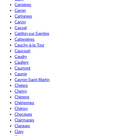
Carnières
Carnin
Cartignies
Carvin
Cassel
Catillon-sur-Sambre
Cattenières
Cauchy-à-la-Tour
Caucourt
Caudry
Caullery
Caumont
Cauroir
Cavron-Saint-Martin
Chelers
Chemy
Chéreng
Chériennes
Chérisy
Chocques
Clairmarais
Clarques
Clary