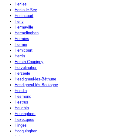
Herlies
Herlin-le-Sec
Herlincourt
Herly
Hermaville
Hermelinghen
Hermies
Hermin
Hernicourt
Herrin
Hersin-Coupigny
Hervelinghen
Herzeele
Hesdigneul-lès-Béthune
Hesdigneul-lès-Boulogne
Hesdin
Hesmond
Hestrus
Heuchin
Heuringhem
Hezecques
Hinges
Hocquinghen