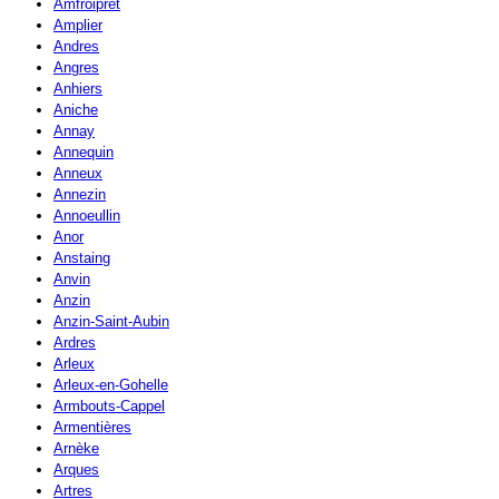
Amfroipret
Amplier
Andres
Angres
Anhiers
Aniche
Annay
Annequin
Anneux
Annezin
Annoeullin
Anor
Anstaing
Anvin
Anzin
Anzin-Saint-Aubin
Ardres
Arleux
Arleux-en-Gohelle
Armbouts-Cappel
Armentières
Arnèke
Arques
Artres