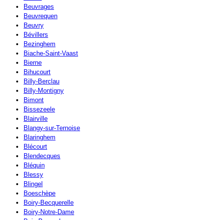
Beuvrages
Beuvrequen
Beuvry
Bévillers
Bezinghem
Biache-Saint-Vaast
Bierne
Bihucourt
Billy-Berclau
Billy-Montigny
Bimont
Bissezeele
Blairville
Blangy-sur-Ternoise
Blaringhem
Blécourt
Blendecques
Bléquin
Blessy
Blingel
Boeschèpe
Boiry-Becquerelle
Boiry-Notre-Dame