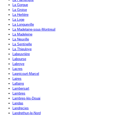
La Gorgue
La Groise
La Herlière
La Loge
La Longueville
La Madelaine-sous-Montreuil
La Madeleine
La Neuville
La Sentinelle
La Thieuloye
Labeuvrière
Labourse
Labroye
Lacres
Lagnicourt-Marcel
Laires
Lallaing
Lambersart
Lambres
Lambres-lès-Douai
Landas
Landrecies
Landrethun-le-Nord