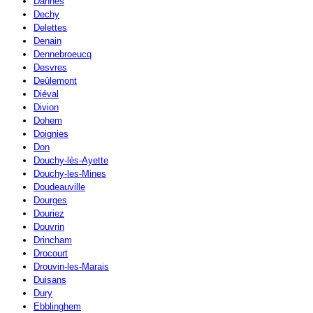
Dannes
Dechy
Delettes
Denain
Dennebroeucq
Desvres
Deûlemont
Diéval
Divion
Dohem
Doignies
Don
Douchy-lès-Ayette
Douchy-les-Mines
Doudeauville
Dourges
Douriez
Douvrin
Drincham
Drocourt
Drouvin-les-Marais
Duisans
Dury
Ebblinghem