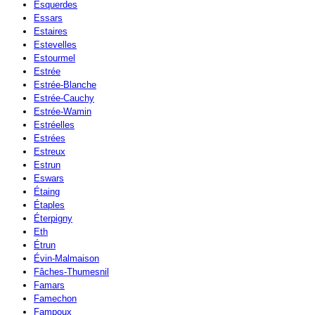
Esquerdes
Essars
Estaires
Estevelles
Estourmel
Estrée
Estrée-Blanche
Estrée-Cauchy
Estrée-Wamin
Estréelles
Estrées
Estreux
Estrun
Eswars
Étaing
Étaples
Éterpigny
Eth
Étrun
Évin-Malmaison
Fâches-Thumesnil
Famars
Famechon
Fampoux