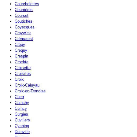
Courchelettes
Courrières
Courset
Coutiches
Coyecques
Craywick
Crémarest
Crépy
Créquy
Crespin
Crochte
Croisette
Croisilles
Croix
Croix-Caluyau
Croix-en-Ternoise
Cucq
Cuinchy
Cuincy
Curgies
Cuvillers
Cysoing
Dainville