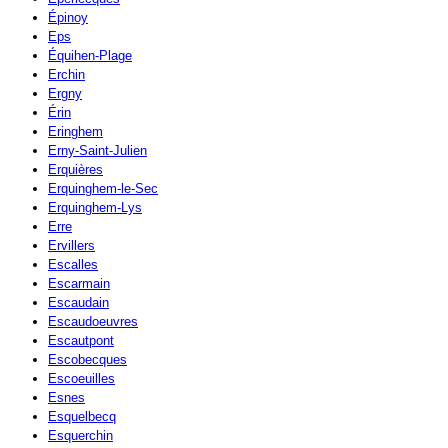
Épinoy
Eps
Équihen-Plage
Erchin
Ergny
Érin
Eringhem
Erny-Saint-Julien
Erquières
Erquinghem-le-Sec
Erquinghem-Lys
Erre
Ervillers
Escalles
Escarmain
Escaudain
Escaudoeuvres
Escautpont
Escobecques
Escoeuilles
Esnes
Esquelbecq
Esquerchin