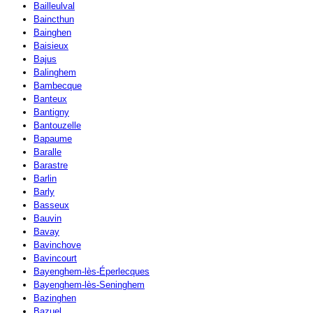
Bailleulval
Baincthun
Bainghen
Baisieux
Bajus
Balinghem
Bambecque
Banteux
Bantigny
Bantouzelle
Bapaume
Baralle
Barastre
Barlin
Barly
Basseux
Bauvin
Bavay
Bavinchove
Bavincourt
Bayenghem-lès-Éperlecques
Bayenghem-lès-Seninghem
Bazinghen
Bazuel