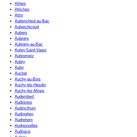
Athies
Attiches
Attin
Aubencheul-au-Bac
Auberchicourt
Aubers
Aubigny
Aubigny-au-Bac
Aubin-Saint-Vaast
Aubrometz
Aubry
Auby
Auchel
Auchy-au-Bois
Auchy-lès-Hesdin
Auchy-les-Mines
Audembert
Audignies
Audincthum
Audinghen
Audrehem
Audresselles
Audruicq