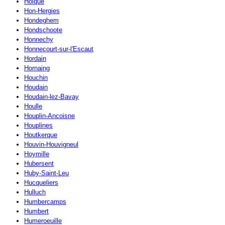
Holque
Hon-Hergies
Hondeghem
Hondschoote
Honnechy
Honnecourt-sur-l'Escaut
Hordain
Hornaing
Houchin
Houdain
Houdain-lez-Bavay
Houlle
Houplin-Ancoisne
Houplines
Houtkerque
Houvin-Houvigneul
Hoymille
Hubersent
Huby-Saint-Leu
Hucqueliers
Hulluch
Humbercamps
Humbert
Humeroeuille