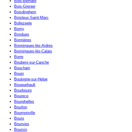
Bois-Bernard
Bois-Grenier
Boisdinghem
Boisleux-Saint-Marc
Bollezeele
Bomy
Bondues
Bonnières
Bonningues-lès-Ardres
Bonningues-lès-Calais
Borre
Boubers-sur-Canche
Bouchain
Bouin
Boulogne-sur-Helpe
Bouquehault
Bourbourg
Bourecq
Bourghelles
Bourlon
Bournonville
Bours
Boursies
Boursin