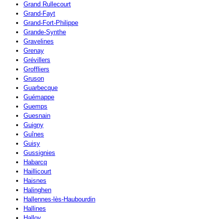
Grand Rullecourt
Grand-Fayt
Grand-Fort-Philippe
Grande-Synthe
Gravelines
Grenay
Grévillers
Groffliers
Gruson
Guarbecque
Guémappe
Guemps
Guesnain
Guigny
Guînes
Guisy
Gussignies
Habarcq
Haillicourt
Haisnes
Halinghen
Hallennes-lès-Haubourdin
Hallines
Halloy