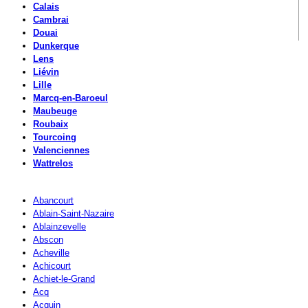
Calais
Cambrai
Douai
Dunkerque
Lens
Liévin
Lille
Marcq-en-Baroeul
Maubeuge
Roubaix
Tourcoing
Valenciennes
Wattrelos
Abancourt
Ablain-Saint-Nazaire
Ablainzevelle
Abscon
Acheville
Achicourt
Achiet-le-Grand
Acq
Acquin