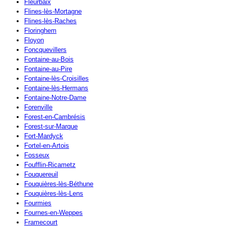
Fleurbaix
Flines-lès-Mortagne
Flines-lès-Raches
Floringhem
Floyon
Foncquevillers
Fontaine-au-Bois
Fontaine-au-Pire
Fontaine-lès-Croisilles
Fontaine-lès-Hermans
Fontaine-Notre-Dame
Forenville
Forest-en-Cambrésis
Forest-sur-Marque
Fort-Mardyck
Fortel-en-Artois
Fosseux
Foufflin-Ricametz
Fouquereuil
Fouquières-lès-Béthune
Fouquières-lès-Lens
Fourmies
Fournes-en-Weppes
Framecourt