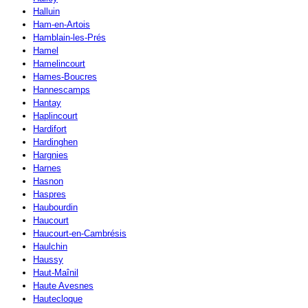
Halluin
Ham-en-Artois
Hamblain-les-Prés
Hamel
Hamelincourt
Hames-Boucres
Hannescamps
Hantay
Haplincourt
Hardifort
Hardinghen
Hargnies
Harnes
Hasnon
Haspres
Haubourdin
Haucourt
Haucourt-en-Cambrésis
Haulchin
Haussy
Haut-Maînil
Haute Avesnes
Hautecloque