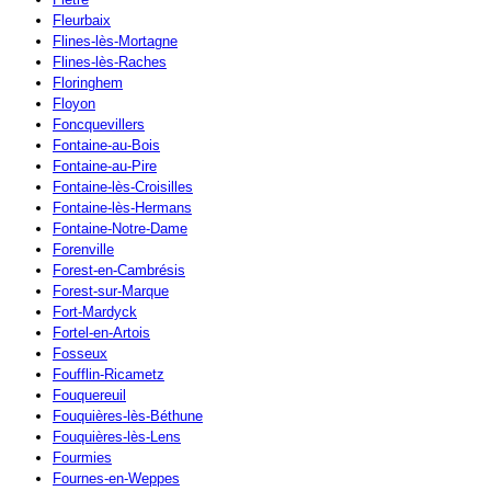
Fleurbaix
Flines-lès-Mortagne
Flines-lès-Raches
Floringhem
Floyon
Foncquevillers
Fontaine-au-Bois
Fontaine-au-Pire
Fontaine-lès-Croisilles
Fontaine-lès-Hermans
Fontaine-Notre-Dame
Forenville
Forest-en-Cambrésis
Forest-sur-Marque
Fort-Mardyck
Fortel-en-Artois
Fosseux
Foufflin-Ricametz
Fouquereuil
Fouquières-lès-Béthune
Fouquières-lès-Lens
Fourmies
Fournes-en-Weppes