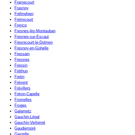
Framecourt
Frasnoy
Frélinghien
Frémicourt
Frencq
Fresnes-lès-Montauban
Fresnes-sur-Escaut
Fresnicourt-le-Dolmen
Fresnoy-en-Gohelle
Fressain
Fressies
Fressin
Fréthun
Fretin
Frévent
Frévillers
Frévin-Capelle
Fromelles
Fruges
Galametz
Gauchin-Légal
Gauchin-Verloingt
Gaudiempré
Gavrelle