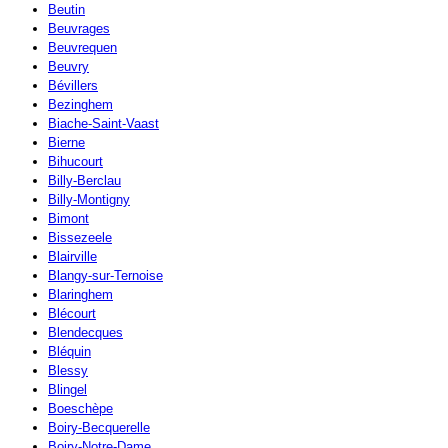
Beutin
Beuvrages
Beuvrequen
Beuvry
Bévillers
Bezinghem
Biache-Saint-Vaast
Bierne
Bihucourt
Billy-Berclau
Billy-Montigny
Bimont
Bissezeele
Blairville
Blangy-sur-Ternoise
Blaringhem
Blécourt
Blendecques
Bléquin
Blessy
Blingel
Boeschèpe
Boiry-Becquerelle
Boiry-Notre-Dame