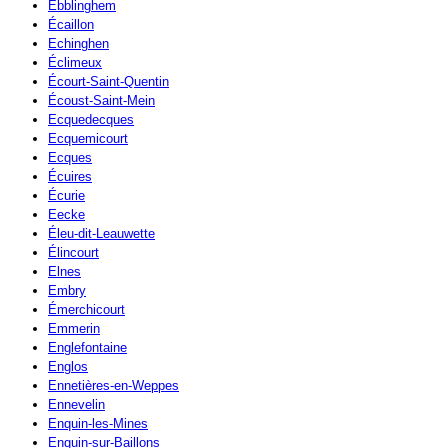
Ebblinghem
Écaillon
Echinghen
Éclimeux
Écourt-Saint-Quentin
Écoust-Saint-Mein
Ecquedecques
Ecquemicourt
Ecques
Écuires
Écurie
Eecke
Éleu-dit-Leauwette
Élincourt
Elnes
Embry
Émerchicourt
Emmerin
Englefontaine
Englos
Ennetières-en-Weppes
Ennevelin
Enquin-les-Mines
Enquin-sur-Baillons