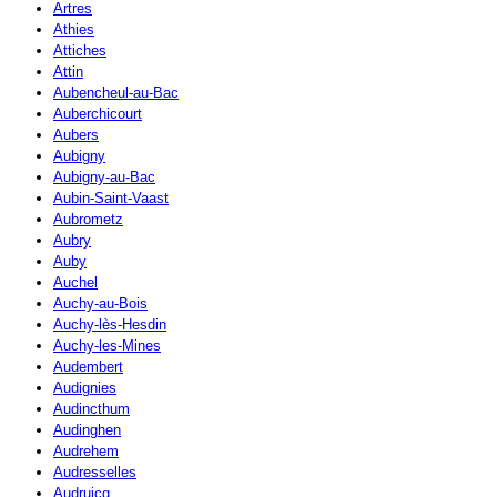
Artres
Athies
Attiches
Attin
Aubencheul-au-Bac
Auberchicourt
Aubers
Aubigny
Aubigny-au-Bac
Aubin-Saint-Vaast
Aubrometz
Aubry
Auby
Auchel
Auchy-au-Bois
Auchy-lès-Hesdin
Auchy-les-Mines
Audembert
Audignies
Audincthum
Audinghen
Audrehem
Audresselles
Audruicq