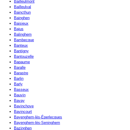
Bailleulmont
Bailleulval
Baincthun
Bainghen
Baisieux
Bajus
Balinghem
Bambecque
Banteux
Bantigny
Bantouzelle
Bapaume
Baralle
Barastre
Barlin
Barly
Basseux
Bauvin
Bavay
Bavinchove
Bavincourt
Bayenghem-lès-Éperlecques
Bayenghem-lès-Seninghem
Bazinghen