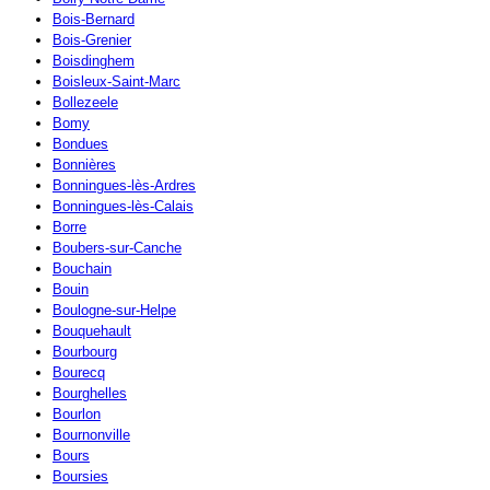
Bois-Bernard
Bois-Grenier
Boisdinghem
Boisleux-Saint-Marc
Bollezeele
Bomy
Bondues
Bonnières
Bonningues-lès-Ardres
Bonningues-lès-Calais
Borre
Boubers-sur-Canche
Bouchain
Bouin
Boulogne-sur-Helpe
Bouquehault
Bourbourg
Bourecq
Bourghelles
Bourlon
Bournonville
Bours
Boursies