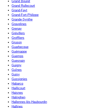
Grand Bouret
Grand Rullecourt
Grand-Fayt
Grand-Fort-Philippe
Grande-Synthe
Gravelines
Grenay
Grévillers
Groffliers
Gruson
Guarbecque
Guémappe
Guemps
Guesnain
Guigny
Guînes
Guisy
Gussignies
Habarcq
Haillicourt
Haisnes
Halinghen
Hallennes-lès-Haubourdin
Hallines