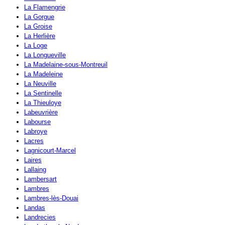
La Flamengrie
La Gorgue
La Groise
La Herlière
La Loge
La Longueville
La Madelaine-sous-Montreuil
La Madeleine
La Neuville
La Sentinelle
La Thieuloye
Labeuvrière
Labourse
Labroye
Lacres
Lagnicourt-Marcel
Laires
Lallaing
Lambersart
Lambres
Lambres-lès-Douai
Landas
Landrecies