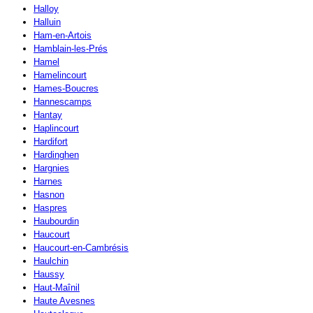
Halloy
Halluin
Ham-en-Artois
Hamblain-les-Prés
Hamel
Hamelincourt
Hames-Boucres
Hannescamps
Hantay
Haplincourt
Hardifort
Hardinghen
Hargnies
Harnes
Hasnon
Haspres
Haubourdin
Haucourt
Haucourt-en-Cambrésis
Haulchin
Haussy
Haut-Maînil
Haute Avesnes