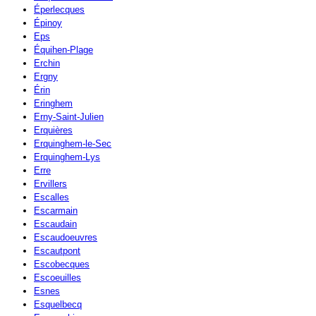
Éperlecques
Épinoy
Eps
Équihen-Plage
Erchin
Ergny
Érin
Eringhem
Erny-Saint-Julien
Erquières
Erquinghem-le-Sec
Erquinghem-Lys
Erre
Ervillers
Escalles
Escarmain
Escaudain
Escaudoeuvres
Escautpont
Escobecques
Escoeuilles
Esnes
Esquelbecq