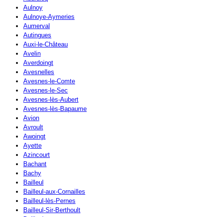
Aulnoy
Aulnoye-Aymeries
Aumerval
Autingues
Auxi-le-Château
Avelin
Averdoingt
Avesnelles
Avesnes-le-Comte
Avesnes-le-Sec
Avesnes-lès-Aubert
Avesnes-lès-Bapaume
Avion
Avroult
Awoingt
Ayette
Azincourt
Bachant
Bachy
Bailleul
Bailleul-aux-Cornailles
Bailleul-lès-Pernes
Bailleul-Sir-Berthoult