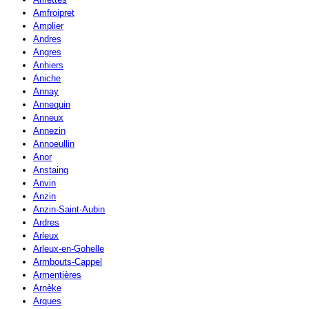
Amfroipret
Amplier
Andres
Angres
Anhiers
Aniche
Annay
Annequin
Anneux
Annezin
Annoeullin
Anor
Anstaing
Anvin
Anzin
Anzin-Saint-Aubin
Ardres
Arleux
Arleux-en-Gohelle
Armbouts-Cappel
Armentières
Arnèke
Arques