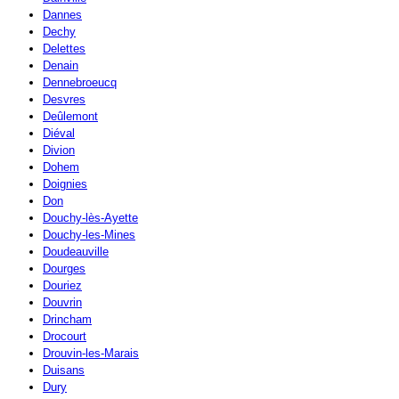
Dannes
Dechy
Delettes
Denain
Dennebroeucq
Desvres
Deûlemont
Diéval
Divion
Dohem
Doignies
Don
Douchy-lès-Ayette
Douchy-les-Mines
Doudeauville
Dourges
Douriez
Douvrin
Drincham
Drocourt
Drouvin-les-Marais
Duisans
Dury