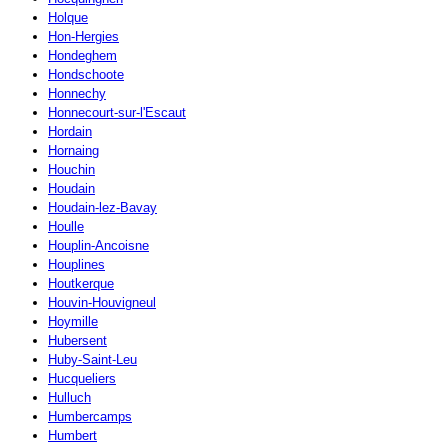
Holque
Hon-Hergies
Hondeghem
Hondschoote
Honnechy
Honnecourt-sur-l'Escaut
Hordain
Hornaing
Houchin
Houdain
Houdain-lez-Bavay
Houlle
Houplin-Ancoisne
Houplines
Houtkerque
Houvin-Houvigneul
Hoymille
Hubersent
Huby-Saint-Leu
Hucqueliers
Hulluch
Humbercamps
Humbert