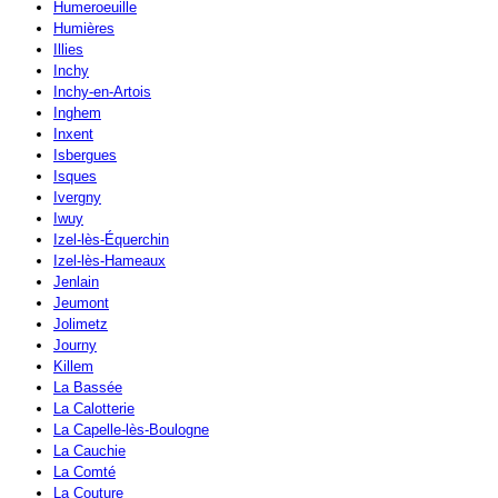
Humeroeuille
Humières
Illies
Inchy
Inchy-en-Artois
Inghem
Inxent
Isbergues
Isques
Ivergny
Iwuy
Izel-lès-Équerchin
Izel-lès-Hameaux
Jenlain
Jeumont
Jolimetz
Journy
Killem
La Bassée
La Calotterie
La Capelle-lès-Boulogne
La Cauchie
La Comté
La Couture