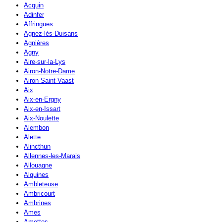
Acquin
Adinfer
Affringues
Agnez-lès-Duisans
Agnières
Agny
Aire-sur-la-Lys
Airon-Notre-Dame
Airon-Saint-Vaast
Aix
Aix-en-Ergny
Aix-en-Issart
Aix-Noulette
Alembon
Alette
Alincthun
Allennes-les-Marais
Allouagne
Alquines
Ambleteuse
Ambricourt
Ambrines
Ames
Amettes