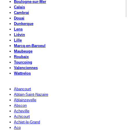
Boulogne-sur-Mer
Calais
Cambrai
Douai
Dunkerque
Lens
Liévin
Lille
Marcq-en-Baroeul
Maubeuge
Roubaix
Tourcoing
Valenciennes
Wattrelos
Abancourt
Ablain-Saint-Nazaire
Ablainzevelle
Abscon
Acheville
Achicourt
Achiet-le-Grand
Acq