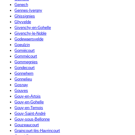
Genech
Gennes-Ivergny
Ghissignies
Ghyvelde
Givenchy-en-Gohelle
Givenchy-le-Noble
Godewaersvelde
Goeulzin
Gomiécourt
Gommécourt
Gommegnies
Gondecourt
Gonnehem
Gonnelieu
Gosnay
Gouves
Gouy-en-Artois
Gouy-en-Gohelle
Gouy-en-Ternois
Gouy-Saint-André
Gouy-sous-Bellonne
Gouzeaucourt
Graincourt-lès-Havrincourt