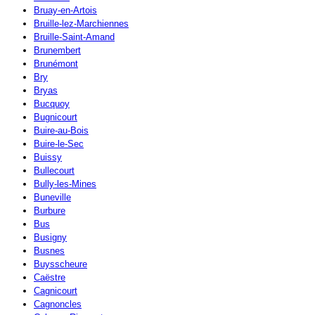
Bruay-en-Artois
Bruille-lez-Marchiennes
Bruille-Saint-Amand
Brunembert
Brunémont
Bry
Bryas
Bucquoy
Bugnicourt
Buire-au-Bois
Buire-le-Sec
Buissy
Bullecourt
Bully-les-Mines
Buneville
Burbure
Bus
Busigny
Busnes
Buysscheure
Caëstre
Cagnicourt
Cagnoncles