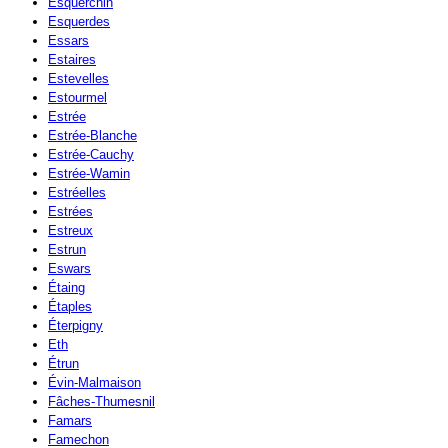
Esquerchin
Esquerdes
Essars
Estaires
Estevelles
Estourmel
Estrée
Estrée-Blanche
Estrée-Cauchy
Estrée-Wamin
Estréelles
Estrées
Estreux
Estrun
Eswars
Étaing
Étaples
Éterpigny
Eth
Étrun
Évin-Malmaison
Fâches-Thumesnil
Famars
Famechon