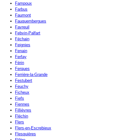
Fampoux
Farbus
Faumont
Fauquembergues
Favreuil
Febvin-Palfart
Féchain
Feignies
Fenain
Ferfay
Férin
Ferques
Ferrière-la-Grande
Festubert
Feuchy
Ficheux
Fiefs
Fiennes
Fillièvres
Fléchin
Flers
Flers-en-Escrebieux
Flesquières
Flêtre