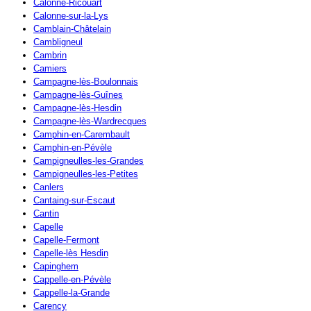
Calonne-Ricouart
Calonne-sur-la-Lys
Camblain-Châtelain
Cambligneul
Cambrin
Camiers
Campagne-lès-Boulonnais
Campagne-lès-Guînes
Campagne-lès-Hesdin
Campagne-lès-Wardrecques
Camphin-en-Carembault
Camphin-en-Pévèle
Campigneulles-les-Grandes
Campigneulles-les-Petites
Canlers
Cantaing-sur-Escaut
Cantin
Capelle
Capelle-Fermont
Capelle-lès Hesdin
Capinghem
Cappelle-en-Pévèle
Cappelle-la-Grande
Carency