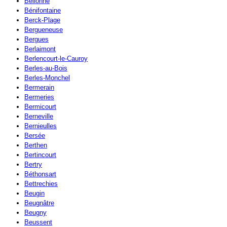
Bellonne
Bénifontaine
Berck-Plage
Bergueneuse
Bergues
Berlaimont
Berlencourt-le-Cauroy
Berles-au-Bois
Berles-Monchel
Bermerain
Bermeries
Bermicourt
Berneville
Bernieulles
Bersée
Berthen
Bertincourt
Bertry
Béthonsart
Bettrechies
Beugin
Beugnâtre
Beugny
Beussent