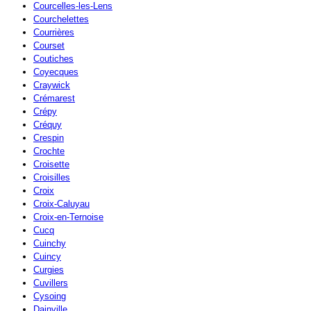
Courcelles-les-Lens
Courchelettes
Courrières
Courset
Coutiches
Coyecques
Craywick
Crémarest
Crépy
Créquy
Crespin
Crochte
Croisette
Croisilles
Croix
Croix-Caluyau
Croix-en-Ternoise
Cucq
Cuinchy
Cuincy
Curgies
Cuvillers
Cysoing
Dainville