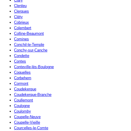
Clary
Clenleu
Clerques
Cléty
Cobrieux
Colembert
Colline-Beaumont
Comines
Conchil-le-Temple
Conchy-sur-Canche
Condette
Contes
Conteville-lès-Boulogne
Coquelles
Corbehem
Cormont
Coudekerque
Coudekerque-Branche
Coullemont
Coulogne
Coulomby
Coupelle-Neuve
Coupelle-Vieille
Courcelles-le-Comte