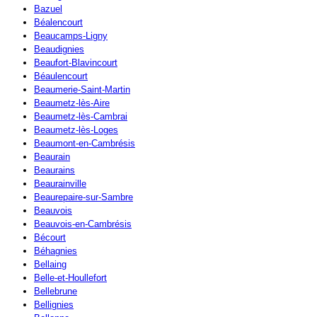
Bazuel
Béalencourt
Beaucamps-Ligny
Beaudignies
Beaufort-Blavincourt
Béaulencourt
Beaumerie-Saint-Martin
Beaumetz-lès-Aire
Beaumetz-lès-Cambrai
Beaumetz-lès-Loges
Beaumont-en-Cambrésis
Beaurain
Beaurains
Beaurainville
Beaurepaire-sur-Sambre
Beauvois
Beauvois-en-Cambrésis
Bécourt
Béhagnies
Bellaing
Belle-et-Houllefort
Bellebrune
Bellignies