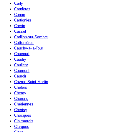
Carly
Carnières
Carnin
Cartignies
Carvin
Cassel
Catillon-sur-Sambre
Cattenières
Cauchy-à-la-Tour
Caucourt
Caudry
Caullery
Caumont
Cauroir
Cavron-Saint-Martin
Chelers
Chemy
Chéreng
Chériennes
Chérisy
Chocques
Clairmarais
Clarques