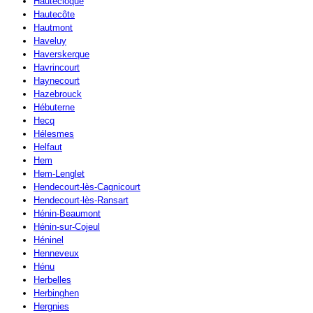
Hautecloque
Hautecôte
Hautmont
Haveluy
Haverskerque
Havrincourt
Haynecourt
Hazebrouck
Hébuterne
Hecq
Hélesmes
Helfaut
Hem
Hem-Lenglet
Hendecourt-lès-Cagnicourt
Hendecourt-lès-Ransart
Hénin-Beaumont
Hénin-sur-Cojeul
Héninel
Henneveux
Hénu
Herbelles
Herbinghen
Hergnies