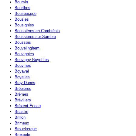
Boursin
Bourthes
Bousbecque
Bousies
Bousignies
Boussières-en-Cambrésis
Boussières-sur-Sambre
Boussois
Bouvelinghem
Bouvignies
Bouvigny-Boyeffles
Bouvines
Boyaval
Boyelles
Bray-Dunes
Brébières
Brêmes
Brévillers
Bréxent-Énocq
Briastre
Brillon
Brimeux
Brouckerque
Broxeele