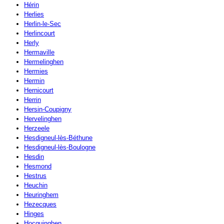
Hérin
Herlies
Herlin-le-Sec
Herlincourt
Herly
Hermaville
Hermelinghen
Hermies
Hermin
Hernicourt
Herrin
Hersin-Coupigny
Hervelinghen
Herzeele
Hesdigneul-lès-Béthune
Hesdigneul-lès-Boulogne
Hesdin
Hesmond
Hestrus
Heuchin
Heuringhem
Hezecques
Hinges
Hocquinghen