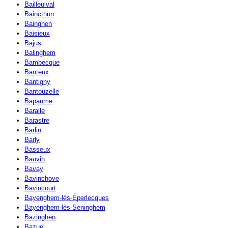
Bailleulval
Baincthun
Bainghen
Baisieux
Bajus
Balinghem
Bambecque
Banteux
Bantigny
Bantouzelle
Bapaume
Baralle
Barastre
Barlin
Barly
Basseux
Bauvin
Bavay
Bavinchove
Bavincourt
Bayenghem-lès-Éperlecques
Bayenghem-lès-Seninghem
Bazinghen
Bazuel