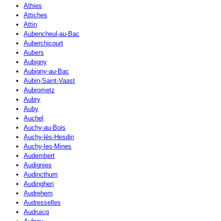
Athies
Attiches
Attin
Aubencheul-au-Bac
Auberchicourt
Aubers
Aubigny
Aubigny-au-Bac
Aubin-Saint-Vaast
Aubrometz
Aubry
Auby
Auchel
Auchy-au-Bois
Auchy-lès-Hesdin
Auchy-les-Mines
Audembert
Audignies
Audincthum
Audinghen
Audrehem
Audresselles
Audruicq