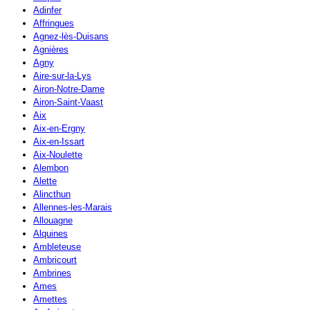
Adinfer
Affringues
Agnez-lès-Duisans
Agnières
Agny
Aire-sur-la-Lys
Airon-Notre-Dame
Airon-Saint-Vaast
Aix
Aix-en-Ergny
Aix-en-Issart
Aix-Noulette
Alembon
Alette
Alincthun
Allennes-les-Marais
Allouagne
Alquines
Ambleteuse
Ambricourt
Ambrines
Ames
Amettes