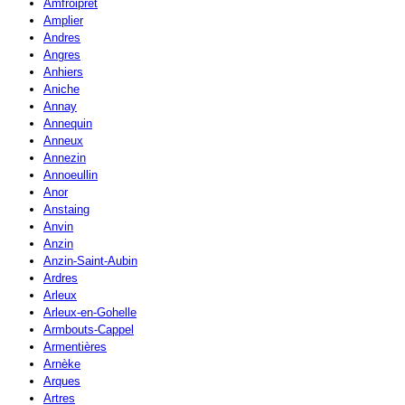
Amfroipret
Amplier
Andres
Angres
Anhiers
Aniche
Annay
Annequin
Anneux
Annezin
Annoeullin
Anor
Anstaing
Anvin
Anzin
Anzin-Saint-Aubin
Ardres
Arleux
Arleux-en-Gohelle
Armbouts-Cappel
Armentières
Arnèke
Arques
Artres