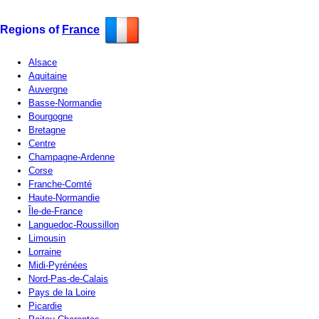
Regions of
France
Alsace
Aquitaine
Auvergne
Basse-Normandie
Bourgogne
Bretagne
Centre
Champagne-Ardenne
Corse
Franche-Comté
Haute-Normandie
Île-de-France
Languedoc-Roussillon
Limousin
Lorraine
Midi-Pyrénées
Nord-Pas-de-Calais
Pays de la Loire
Picardie