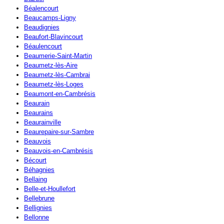
Béalencourt
Beaucamps-Ligny
Beaudignies
Beaufort-Blavincourt
Béaulencourt
Beaumerie-Saint-Martin
Beaumetz-lès-Aire
Beaumetz-lès-Cambrai
Beaumetz-lès-Loges
Beaumont-en-Cambrésis
Beaurain
Beaurains
Beaurainville
Beaurepaire-sur-Sambre
Beauvois
Beauvois-en-Cambrésis
Bécourt
Béhagnies
Bellaing
Belle-et-Houllefort
Bellebrune
Bellignies
Bellonne