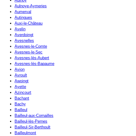
Aulnoy
Aulnoye-Aymeries
Aumerval
Autingues
Auxi-le-Château
Avelin
Averdoingt
Avesnelles
Avesnes-le-Comte
Avesnes-le-Sec
Avesnes-lès-Aubert
Avesnes-lès-Bapaume
Avion
Avroult
Awoingt
Ayette
Azincourt
Bachant
Bachy
Bailleul
Bailleul-aux-Cornailles
Bailleul-lès-Pernes
Bailleul-Sir-Berthoult
Bailleulmont