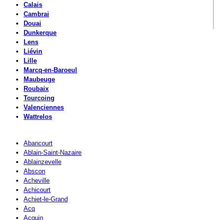
Calais
Cambrai
Douai
Dunkerque
Lens
Liévin
Lille
Marcq-en-Baroeul
Maubeuge
Roubaix
Tourcoing
Valenciennes
Wattrelos
Abancourt
Ablain-Saint-Nazaire
Ablainzevelle
Abscon
Acheville
Achicourt
Achiet-le-Grand
Acq
Acquin