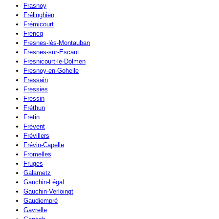
Frasnoy
Frélinghien
Frémicourt
Frencq
Fresnes-lès-Montauban
Fresnes-sur-Escaut
Fresnicourt-le-Dolmen
Fresnoy-en-Gohelle
Fressain
Fressies
Fressin
Fréthun
Fretin
Frévent
Frévillers
Frévin-Capelle
Fromelles
Fruges
Galametz
Gauchin-Légal
Gauchin-Verloingt
Gaudiempré
Gavrelle