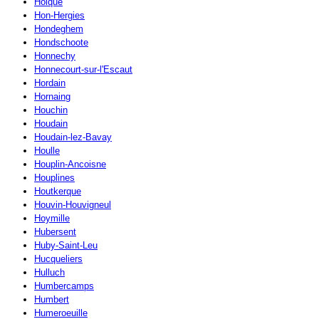
Holque
Hon-Hergies
Hondeghem
Hondschoote
Honnechy
Honnecourt-sur-l'Escaut
Hordain
Hornaing
Houchin
Houdain
Houdain-lez-Bavay
Houlle
Houplin-Ancoisne
Houplines
Houtkerque
Houvin-Houvigneul
Hoymille
Hubersent
Huby-Saint-Leu
Hucqueliers
Hulluch
Humbercamps
Humbert
Humeroeuille