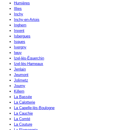
Humières
Illies
Inchy
Inchy-en-Artois
Inghem
Inxent
Isbergues
Isques
Ivergny
Iwuy
Izel-lès-Équerchin
Izel-lès-Hameaux
Jenlain
Jeumont
Jolimetz
Journy
Killem
La Bassée
La Calotterie
La Capelle-lès-Boulogne
La Cauchie
La Comté
La Couture
La Flamengrie