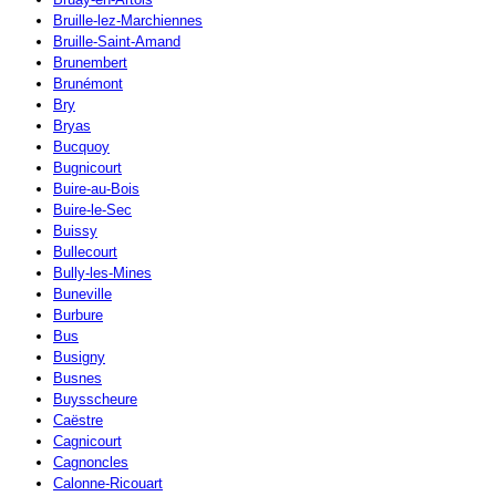
Bruille-lez-Marchiennes
Bruille-Saint-Amand
Brunembert
Brunémont
Bry
Bryas
Bucquoy
Bugnicourt
Buire-au-Bois
Buire-le-Sec
Buissy
Bullecourt
Bully-les-Mines
Buneville
Burbure
Bus
Busigny
Busnes
Buysscheure
Caëstre
Cagnicourt
Cagnoncles
Calonne-Ricouart