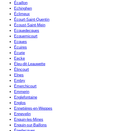
Écaillon
Echinghen
Éclimeux
Écourt-Saint-Quentin
Écoust-Saint-Mein
Ecquedecques
Ecquemicourt
Ecques
Écuires
Écurie
Eecke
Éleu-dit-Leauwette
Élincourt
Elnes
Embry
Émerchicourt
Emmerin
Englefontaine
Englos
Ennetières-en-Weppes
Ennevelin
Enquin-les-Mines
Enquin-sur-Baillons
Éperlecques