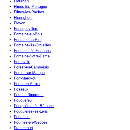
Fleurbaix
Flines-lès-Mortagne
Flines-lès-Raches
Floringhem
Floyon
Foncquevillers
Fontaine-au-Bois
Fontaine-au-Pire
Fontaine-lès-Croisilles
Fontaine-lès-Hermans
Fontaine-Notre-Dame
Forenville
Forest-en-Cambrésis
Forest-sur-Marque
Fort-Mardyck
Fortel-en-Artois
Fosseux
Foufflin-Ricametz
Fouquereuil
Fouquières-lès-Béthune
Fouquières-lès-Lens
Fourmies
Fournes-en-Weppes
Framecourt