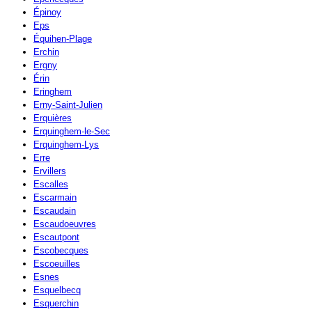
Épinoy
Eps
Équihen-Plage
Erchin
Ergny
Érin
Eringhem
Erny-Saint-Julien
Erquières
Erquinghem-le-Sec
Erquinghem-Lys
Erre
Ervillers
Escalles
Escarmain
Escaudain
Escaudoeuvres
Escautpont
Escobecques
Escoeuilles
Esnes
Esquelbecq
Esquerchin