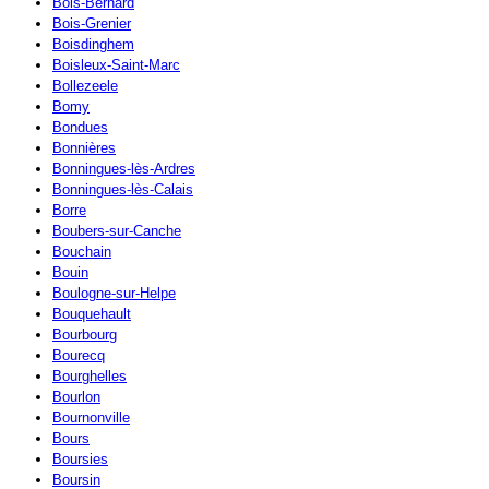
Bois-Bernard
Bois-Grenier
Boisdinghem
Boisleux-Saint-Marc
Bollezeele
Bomy
Bondues
Bonnières
Bonningues-lès-Ardres
Bonningues-lès-Calais
Borre
Boubers-sur-Canche
Bouchain
Bouin
Boulogne-sur-Helpe
Bouquehault
Bourbourg
Bourecq
Bourghelles
Bourlon
Bournonville
Bours
Boursies
Boursin