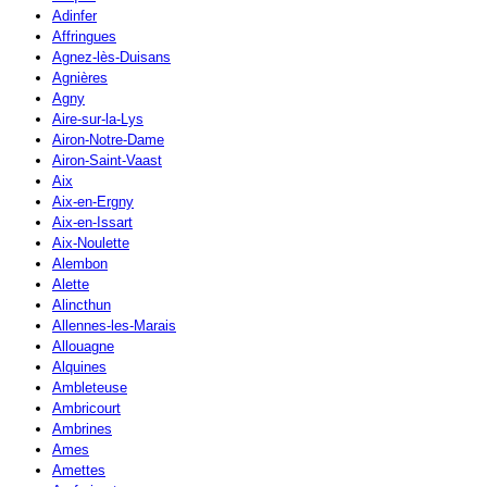
Adinfer
Affringues
Agnez-lès-Duisans
Agnières
Agny
Aire-sur-la-Lys
Airon-Notre-Dame
Airon-Saint-Vaast
Aix
Aix-en-Ergny
Aix-en-Issart
Aix-Noulette
Alembon
Alette
Alincthun
Allennes-les-Marais
Allouagne
Alquines
Ambleteuse
Ambricourt
Ambrines
Ames
Amettes