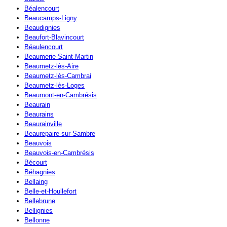
Béalencourt
Beaucamps-Ligny
Beaudignies
Beaufort-Blavincourt
Béaulencourt
Beaumerie-Saint-Martin
Beaumetz-lès-Aire
Beaumetz-lès-Cambrai
Beaumetz-lès-Loges
Beaumont-en-Cambrésis
Beaurain
Beaurains
Beaurainville
Beaurepaire-sur-Sambre
Beauvois
Beauvois-en-Cambrésis
Bécourt
Béhagnies
Bellaing
Belle-et-Houllefort
Bellebrune
Bellignies
Bellonne