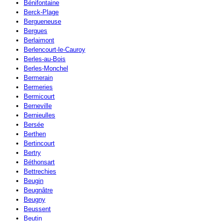
Bénifontaine
Berck-Plage
Bergueneuse
Bergues
Berlaimont
Berlencourt-le-Cauroy
Berles-au-Bois
Berles-Monchel
Bermerain
Bermeries
Bermicourt
Berneville
Bernieulles
Bersée
Berthen
Bertincourt
Bertry
Béthonsart
Bettrechies
Beugin
Beugnâtre
Beugny
Beussent
Beutin