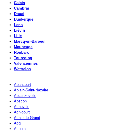
Calais
Cambrai
Douai
Dunkerque
Lens
Liévin
Lille
Marcq-en-Baroeul
Maubeuge
Roubaix
Tourcoing
Valenciennes
Wattrelos
Abancourt
Ablain-Saint-Nazaire
Ablainzevelle
Abscon
Acheville
Achicourt
Achiet-le-Grand
Acq
Acquin