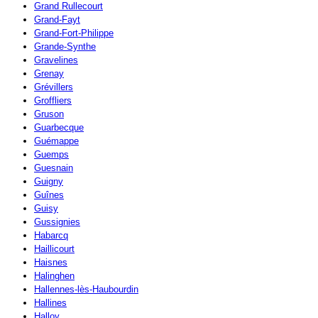
Grand Rullecourt
Grand-Fayt
Grand-Fort-Philippe
Grande-Synthe
Gravelines
Grenay
Grévillers
Groffliers
Gruson
Guarbecque
Guémappe
Guemps
Guesnain
Guigny
Guînes
Guisy
Gussignies
Habarcq
Haillicourt
Haisnes
Halinghen
Hallennes-lès-Haubourdin
Hallines
Halloy