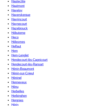
Hautecôte
Hautmont
Haveluy
Haverskerque
Havrincourt
Haynecourt
Hazebrouck
Hébuterne
Hecq
Hélesmes
Helfaut
Hem
Hem-Lenglet
Hendecourt-lès-Cagnicourt
Hendecourt-lès-Ransart
Hénin-Beaumont
Hénin-sur-Cojeul
Héninel
Henneveux
Hénu
Herbelles
Herbinghen
Hergnies
Hérin