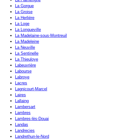
La Gorgue
La Groise
La Herlière
La Loge
La Longueville
La Madelaine-sous-Montreuil
La Madeleine
La Neuville
La Sentinelle
La Thieuloye
Labeuvrière
Labourse
Labroye
Lacres
Lagnicourt-Marcel
Laires
Lallaing
Lambersart
Lambres
Lambres-lès-Douai
Landas
Landrecies
Landrethun-le-Nord