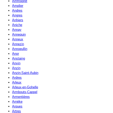
Amfroipret
Amplier
Andres
Angres
Anhiers
Aniche
Annay
Annequin
Anneux
Annezin
Annoeullin
Anor
Anstaing
Anvin
Anzin
Anzin-Saint-Aubin
Ardres
Arleux
Arleux-en-Gohelle
Armbouts-Cappel
Armentières
Arnèke
Arques
Artres