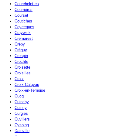
Courchelettes
Courrières
Courset
Coutiches
Coyecques
Craywick
Crémarest
Crépy
Créquy
Crespin
Crochte
Croisette
Croisilles
Croix
Croix-Caluyau
Croix-en-Ternoise
Cucq
Cuinchy
Cuincy
Curgies
Cuvillers
Cysoing
Dainville