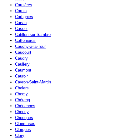
Carnières
Carnin
Cartignies
Carvin
Cassel
Catillon-sur-Sambre
Cattenières
Cauchy-à-la-Tour
Caucourt
Caudry
Caullery
Caumont
Cauroir
Cavron-Saint-Martin
Chelers
Chemy
Chéreng
Chériennes
Chérisy
Chocques
Clairmarais
Clarques
Clary