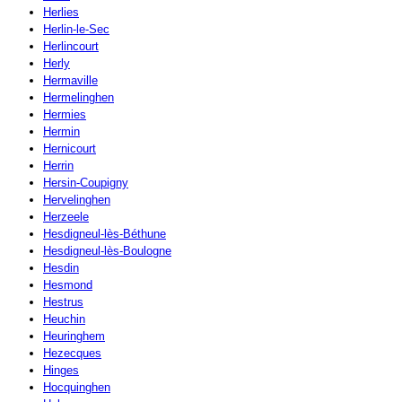
Herlies
Herlin-le-Sec
Herlincourt
Herly
Hermaville
Hermelinghen
Hermies
Hermin
Hernicourt
Herrin
Hersin-Coupigny
Hervelinghen
Herzeele
Hesdigneul-lès-Béthune
Hesdigneul-lès-Boulogne
Hesdin
Hesmond
Hestrus
Heuchin
Heuringhem
Hezecques
Hinges
Hocquinghen