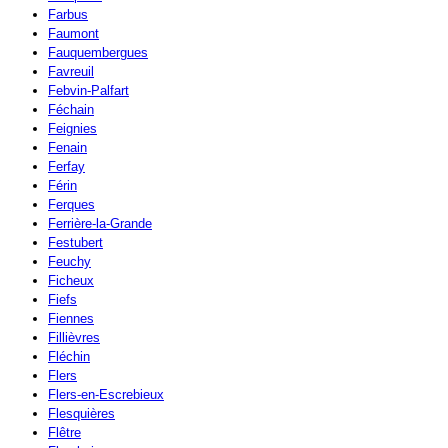
Farbus
Faumont
Fauquembergues
Favreuil
Febvin-Palfart
Féchain
Feignies
Fenain
Ferfay
Férin
Ferques
Ferrière-la-Grande
Festubert
Feuchy
Ficheux
Fiefs
Fiennes
Fillièvres
Fléchin
Flers
Flers-en-Escrebieux
Flesquières
Flêtre