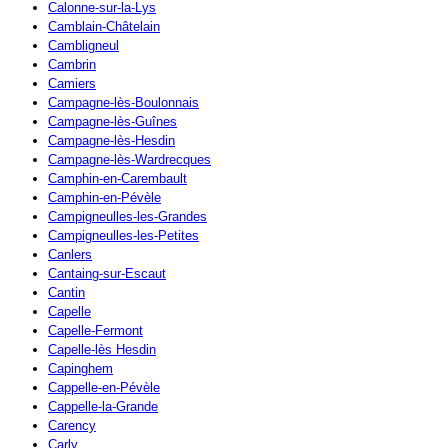
Calonne-sur-la-Lys
Camblain-Châtelain
Cambligneul
Cambrin
Camiers
Campagne-lès-Boulonnais
Campagne-lès-Guînes
Campagne-lès-Hesdin
Campagne-lès-Wardrecques
Camphin-en-Carembault
Camphin-en-Pévèle
Campigneulles-les-Grandes
Campigneulles-les-Petites
Canlers
Cantaing-sur-Escaut
Cantin
Capelle
Capelle-Fermont
Capelle-lès Hesdin
Capinghem
Cappelle-en-Pévèle
Cappelle-la-Grande
Carency
Carly