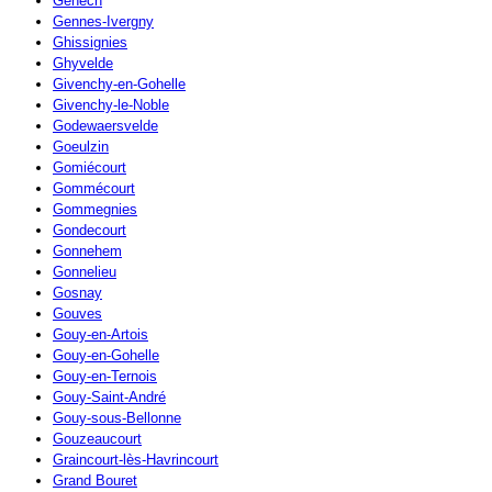
Genech
Gennes-Ivergny
Ghissignies
Ghyvelde
Givenchy-en-Gohelle
Givenchy-le-Noble
Godewaersvelde
Goeulzin
Gomiécourt
Gommécourt
Gommegnies
Gondecourt
Gonnehem
Gonnelieu
Gosnay
Gouves
Gouy-en-Artois
Gouy-en-Gohelle
Gouy-en-Ternois
Gouy-Saint-André
Gouy-sous-Bellonne
Gouzeaucourt
Graincourt-lès-Havrincourt
Grand Bouret