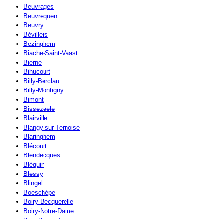
Beuvrages
Beuvrequen
Beuvry
Bévillers
Bezinghem
Biache-Saint-Vaast
Bierne
Bihucourt
Billy-Berclau
Billy-Montigny
Bimont
Bissezeele
Blairville
Blangy-sur-Ternoise
Blaringhem
Blécourt
Blendecques
Bléquin
Blessy
Blingel
Boeschèpe
Boiry-Becquerelle
Boiry-Notre-Dame