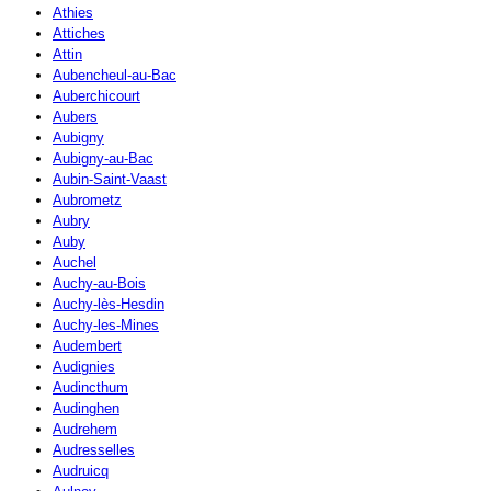
Athies
Attiches
Attin
Aubencheul-au-Bac
Auberchicourt
Aubers
Aubigny
Aubigny-au-Bac
Aubin-Saint-Vaast
Aubrometz
Aubry
Auby
Auchel
Auchy-au-Bois
Auchy-lès-Hesdin
Auchy-les-Mines
Audembert
Audignies
Audincthum
Audinghen
Audrehem
Audresselles
Audruicq