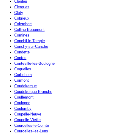
Clenleu
Clerques
Cléty
Cobrieux
Colembert
Colline-Beaumont
Comines
Conchil-le-Temple
Conchy-sur-Canche
Condette
Contes
Conteville-lès-Boulogne
Coquelles
Corbehem
Cormont
Coudekerque
Coudekerque-Branche
Coullemont
Coulogne
Coulomby
Coupelle-Neuve
Coupelle-Vieille
Courcelles-le-Comte
Courcelles-les-Lens