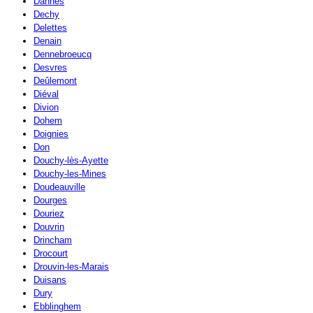
Dannes
Dechy
Delettes
Denain
Dennebroeucq
Desvres
Deûlemont
Diéval
Divion
Dohem
Doignies
Don
Douchy-lès-Ayette
Douchy-les-Mines
Doudeauville
Dourges
Douriez
Douvrin
Drincham
Drocourt
Drouvin-les-Marais
Duisans
Dury
Ebblinghem