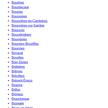
Bourthes
Bousbecque
Bousies
Bousignies
Boussières-en-Cambrésis
Boussières-sur-Sambre
Boussois
Bouvelinghem
Bouvignies
Bouvigny-Boyeffles
Bouvines
Boyaval
Boyelles
Bray-Dunes
Brébières
Brêmes
Brévillers
Bréxent-Énocq
Briastre
Brillon
Brimeux
Brouckerque
Broxeele
Bruay-en-Artois