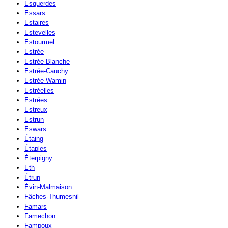
Esquerdes
Essars
Estaires
Estevelles
Estourmel
Estrée
Estrée-Blanche
Estrée-Cauchy
Estrée-Wamin
Estréelles
Estrées
Estreux
Estrun
Eswars
Étaing
Étaples
Éterpigny
Eth
Étrun
Évin-Malmaison
Fâches-Thumesnil
Famars
Famechon
Fampoux