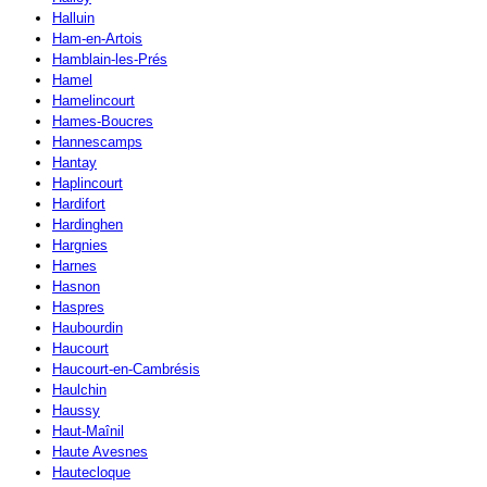
Halluin
Ham-en-Artois
Hamblain-les-Prés
Hamel
Hamelincourt
Hames-Boucres
Hannescamps
Hantay
Haplincourt
Hardifort
Hardinghen
Hargnies
Harnes
Hasnon
Haspres
Haubourdin
Haucourt
Haucourt-en-Cambrésis
Haulchin
Haussy
Haut-Maînil
Haute Avesnes
Hautecloque