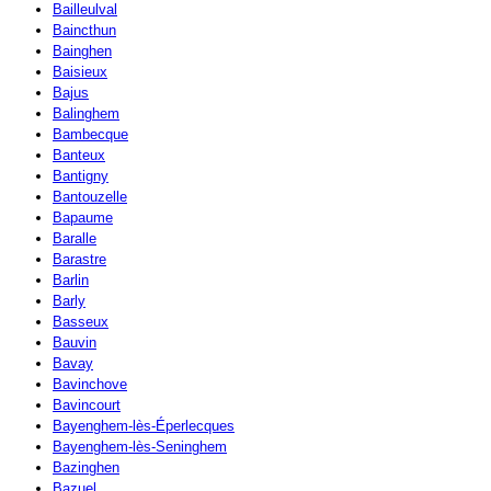
Bailleulval
Baincthun
Bainghen
Baisieux
Bajus
Balinghem
Bambecque
Banteux
Bantigny
Bantouzelle
Bapaume
Baralle
Barastre
Barlin
Barly
Basseux
Bauvin
Bavay
Bavinchove
Bavincourt
Bayenghem-lès-Éperlecques
Bayenghem-lès-Seninghem
Bazinghen
Bazuel