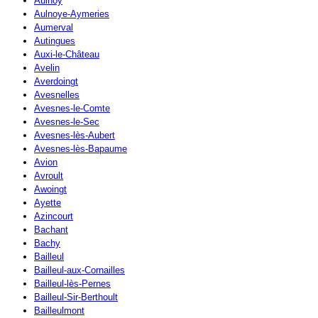
Aulnoy
Aulnoye-Aymeries
Aumerval
Autingues
Auxi-le-Château
Avelin
Averdoingt
Avesnelles
Avesnes-le-Comte
Avesnes-le-Sec
Avesnes-lès-Aubert
Avesnes-lès-Bapaume
Avion
Avroult
Awoingt
Ayette
Azincourt
Bachant
Bachy
Bailleul
Bailleul-aux-Cornailles
Bailleul-lès-Pernes
Bailleul-Sir-Berthoult
Bailleulmont