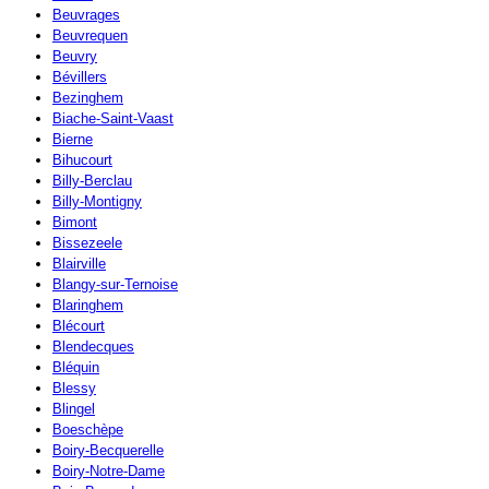
Beuvrages
Beuvrequen
Beuvry
Bévillers
Bezinghem
Biache-Saint-Vaast
Bierne
Bihucourt
Billy-Berclau
Billy-Montigny
Bimont
Bissezeele
Blairville
Blangy-sur-Ternoise
Blaringhem
Blécourt
Blendecques
Bléquin
Blessy
Blingel
Boeschèpe
Boiry-Becquerelle
Boiry-Notre-Dame