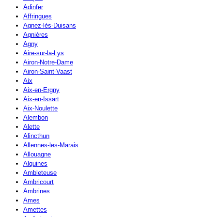
Adinfer
Affringues
Agnez-lès-Duisans
Agnières
Agny
Aire-sur-la-Lys
Airon-Notre-Dame
Airon-Saint-Vaast
Aix
Aix-en-Ergny
Aix-en-Issart
Aix-Noulette
Alembon
Alette
Alincthun
Allennes-les-Marais
Allouagne
Alquines
Ambleteuse
Ambricourt
Ambrines
Ames
Amettes