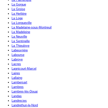
La Gorgue
La Groise
La Herlière
La Loge
La Longueville
La Madelaine-sous-Montreuil
La Madeleine
La Neuville
La Sentinelle
La Thieuloye
Labeuvrière
Labourse
Labroye
Lacres
Lagnicourt-Marcel
Laires
Lallaing
Lambersart
Lambres
Lambres-lès-Douai
Landas
Landrecies
Landrethun-le-Nord