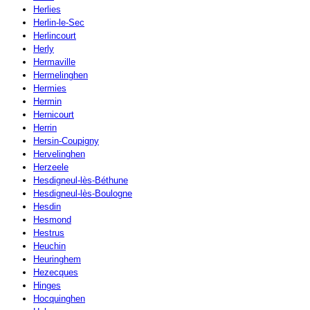
Herlies
Herlin-le-Sec
Herlincourt
Herly
Hermaville
Hermelinghen
Hermies
Hermin
Hernicourt
Herrin
Hersin-Coupigny
Hervelinghen
Herzeele
Hesdigneul-lès-Béthune
Hesdigneul-lès-Boulogne
Hesdin
Hesmond
Hestrus
Heuchin
Heuringhem
Hezecques
Hinges
Hocquinghen