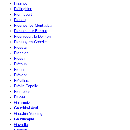
Frasnoy
Frélinghien
Frémicourt
Frencq
Fresnes-lès-Montauban
Fresnes-sur-Escaut
Fresnicourt-le-Dolmen
Fresnoy-en-Gohelle
Fressain
Fressies
Fressin
Fréthun
Fretin
Frévent
Frévillers
Frévin-Capelle
Fromelles
Fruges
Galametz
Gauchin-Légal
Gauchin-Verloingt
Gaudiempré
Gavrelle