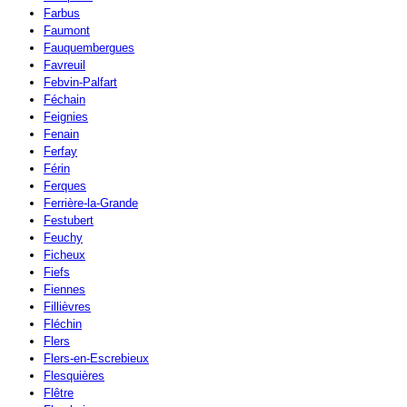
Farbus
Faumont
Fauquembergues
Favreuil
Febvin-Palfart
Féchain
Feignies
Fenain
Ferfay
Férin
Ferques
Ferrière-la-Grande
Festubert
Feuchy
Ficheux
Fiefs
Fiennes
Fillièvres
Fléchin
Flers
Flers-en-Escrebieux
Flesquières
Flêtre