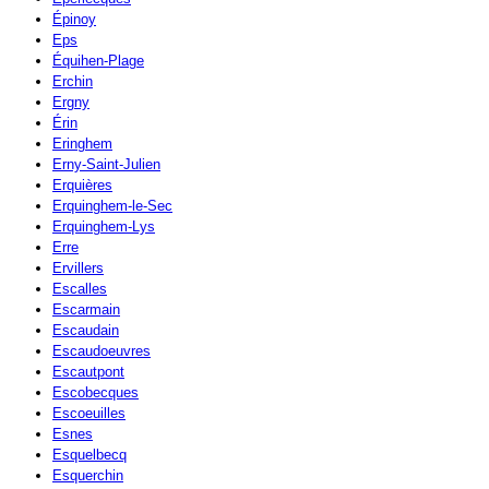
Épinoy
Eps
Équihen-Plage
Erchin
Ergny
Érin
Eringhem
Erny-Saint-Julien
Erquières
Erquinghem-le-Sec
Erquinghem-Lys
Erre
Ervillers
Escalles
Escarmain
Escaudain
Escaudoeuvres
Escautpont
Escobecques
Escoeuilles
Esnes
Esquelbecq
Esquerchin