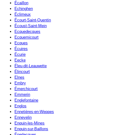
Écaillon
Echinghen
Éclimeux
Écourt-Saint-Quentin
Écoust-Saint-Mein
Ecquedecques
Ecquemicourt
Ecques
Écuires
Écurie
Eecke
Éleu-dit-Leauwette
Élincourt
Elnes
Embry
Émerchicourt
Emmerin
Englefontaine
Englos
Ennetières-en-Weppes
Ennevelin
Enquin-les-Mines
Enquin-sur-Baillons
Éperlecques