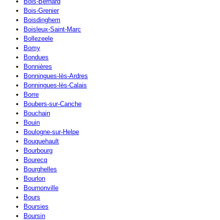
Bois-Bernard
Bois-Grenier
Boisdinghem
Boisleux-Saint-Marc
Bollezeele
Bomy
Bondues
Bonnières
Bonningues-lès-Ardres
Bonningues-lès-Calais
Borre
Boubers-sur-Canche
Bouchain
Bouin
Boulogne-sur-Helpe
Bouquehault
Bourbourg
Bourecq
Bourghelles
Bourlon
Bournonville
Bours
Boursies
Boursin