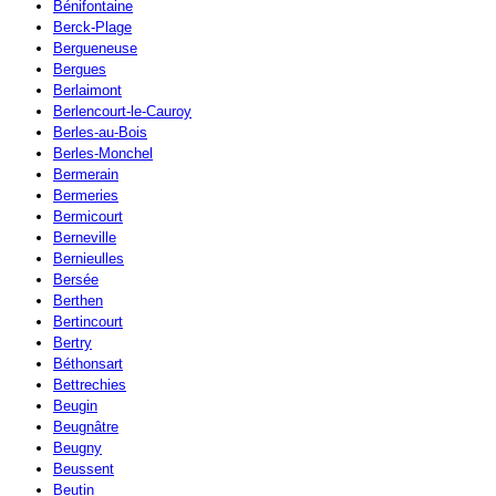
Bénifontaine
Berck-Plage
Bergueneuse
Bergues
Berlaimont
Berlencourt-le-Cauroy
Berles-au-Bois
Berles-Monchel
Bermerain
Bermeries
Bermicourt
Berneville
Bernieulles
Bersée
Berthen
Bertincourt
Bertry
Béthonsart
Bettrechies
Beugin
Beugnâtre
Beugny
Beussent
Beutin