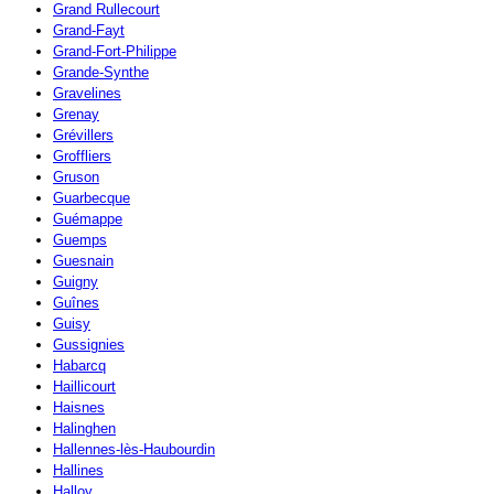
Grand Rullecourt
Grand-Fayt
Grand-Fort-Philippe
Grande-Synthe
Gravelines
Grenay
Grévillers
Groffliers
Gruson
Guarbecque
Guémappe
Guemps
Guesnain
Guigny
Guînes
Guisy
Gussignies
Habarcq
Haillicourt
Haisnes
Halinghen
Hallennes-lès-Haubourdin
Hallines
Halloy