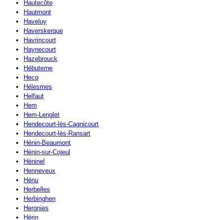
Hautecôte
Hautmont
Haveluy
Haverskerque
Havrincourt
Haynecourt
Hazebrouck
Hébuterne
Hecq
Hélesmes
Helfaut
Hem
Hem-Lenglet
Hendecourt-lès-Cagnicourt
Hendecourt-lès-Ransart
Hénin-Beaumont
Hénin-sur-Cojeul
Héninel
Henneveux
Hénu
Herbelles
Herbinghen
Hergnies
Hérin