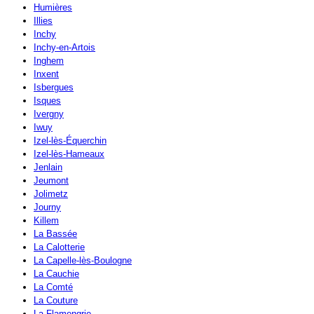
Humières
Illies
Inchy
Inchy-en-Artois
Inghem
Inxent
Isbergues
Isques
Ivergny
Iwuy
Izel-lès-Équerchin
Izel-lès-Hameaux
Jenlain
Jeumont
Jolimetz
Journy
Killem
La Bassée
La Calotterie
La Capelle-lès-Boulogne
La Cauchie
La Comté
La Couture
La Flamengrie