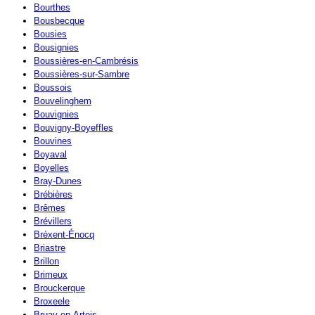
Bourthes
Bousbecque
Bousies
Bousignies
Boussières-en-Cambrésis
Boussières-sur-Sambre
Boussois
Bouvelinghem
Bouvignies
Bouvigny-Boyeffles
Bouvines
Boyaval
Boyelles
Bray-Dunes
Brébières
Brêmes
Brévillers
Bréxent-Énocq
Briastre
Brillon
Brimeux
Brouckerque
Broxeele
Bruay-en-Artois