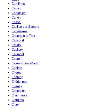
Carnières
Carnin
Cartignies
Carvin
Cassel
Catillon-sur-Sambre
Cattenières
Cauchy-à-la-Tour
Caucourt
Caudry
Caullery
Caumont
Cauroir
Cavron-Saint-Martin
Chelers
Chemy
Chéreng
Chériennes
Chérisy
Chocques
Clairmarais
Clarques
Clary