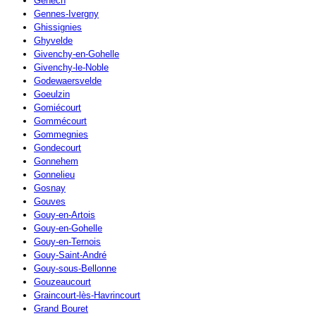
Genech
Gennes-Ivergny
Ghissignies
Ghyvelde
Givenchy-en-Gohelle
Givenchy-le-Noble
Godewaersvelde
Goeulzin
Gomiécourt
Gommécourt
Gommegnies
Gondecourt
Gonnehem
Gonnelieu
Gosnay
Gouves
Gouy-en-Artois
Gouy-en-Gohelle
Gouy-en-Ternois
Gouy-Saint-André
Gouy-sous-Bellonne
Gouzeaucourt
Graincourt-lès-Havrincourt
Grand Bouret