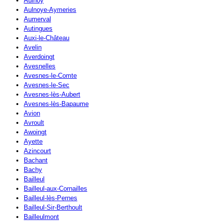
Aulnoy
Aulnoye-Aymeries
Aumerval
Autingues
Auxi-le-Château
Avelin
Averdoingt
Avesnelles
Avesnes-le-Comte
Avesnes-le-Sec
Avesnes-lès-Aubert
Avesnes-lès-Bapaume
Avion
Avroult
Awoingt
Ayette
Azincourt
Bachant
Bachy
Bailleul
Bailleul-aux-Cornailles
Bailleul-lès-Pernes
Bailleul-Sir-Berthoult
Bailleulmont