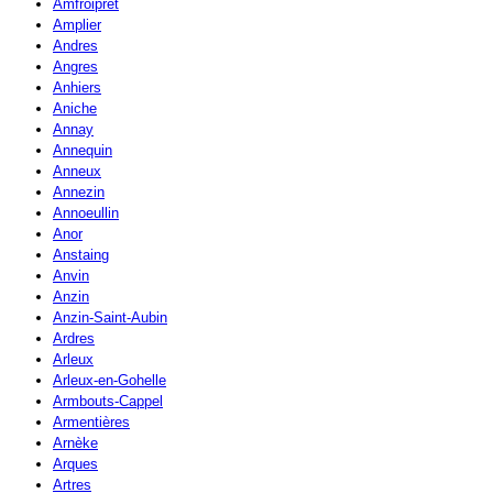
Amfroipret
Amplier
Andres
Angres
Anhiers
Aniche
Annay
Annequin
Anneux
Annezin
Annoeullin
Anor
Anstaing
Anvin
Anzin
Anzin-Saint-Aubin
Ardres
Arleux
Arleux-en-Gohelle
Armbouts-Cappel
Armentières
Arnèke
Arques
Artres