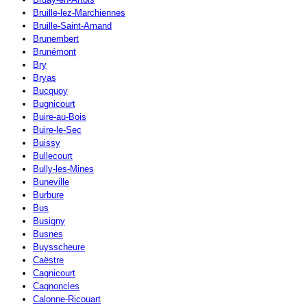
Bruille-lez-Marchiennes
Bruille-Saint-Amand
Brunembert
Brunémont
Bry
Bryas
Bucquoy
Bugnicourt
Buire-au-Bois
Buire-le-Sec
Buissy
Bullecourt
Bully-les-Mines
Buneville
Burbure
Bus
Busigny
Busnes
Buysscheure
Caëstre
Cagnicourt
Cagnoncles
Calonne-Ricouart