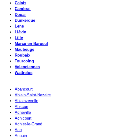
Calais
Cambrai
Douai
Dunkerque
Lens
Liévin
Lille
Marcq-en-Baroeul
Maubeuge
Roubaix
Tourcoing
Valenciennes
Wattrelos
Abancourt
Ablain-Saint-Nazaire
Ablainzevelle
Abscon
Acheville
Achicourt
Achiet-le-Grand
Acq
Acquin