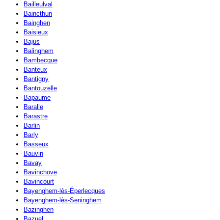
Bailleulval
Baincthun
Bainghen
Baisieux
Bajus
Balinghem
Bambecque
Banteux
Bantigny
Bantouzelle
Bapaume
Baralle
Barastre
Barlin
Barly
Basseux
Bauvin
Bavay
Bavinchove
Bavincourt
Bayenghem-lès-Éperlecques
Bayenghem-lès-Seninghem
Bazinghen
Bazuel