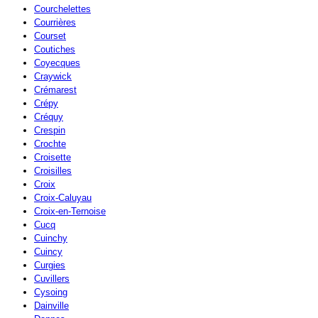
Courchelettes
Courrières
Courset
Coutiches
Coyecques
Craywick
Crémarest
Crépy
Créquy
Crespin
Crochte
Croisette
Croisilles
Croix
Croix-Caluyau
Croix-en-Ternoise
Cucq
Cuinchy
Cuincy
Curgies
Cuvillers
Cysoing
Dainville