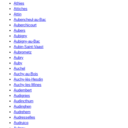
Athies
Attiches
Attin
Aubencheul-au-Bac
Auberchicourt
Aubers
Aubigny
Aubigny-au-Bac
Aubin-Saint-Vaast
Aubrometz
Aubry
Auby
Auchel
Auchy-au-Bois
Auchy-lès-Hesdin
Auchy-les-Mines
Audembert
Audignies
Audincthum
Audinghen
Audrehem
Audresselles
Audruicq