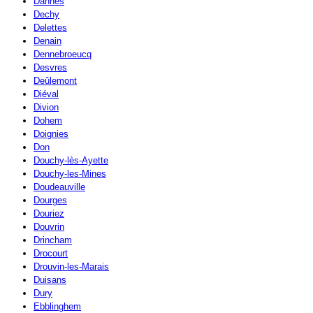
Dannes
Dechy
Delettes
Denain
Dennebroeucq
Desvres
Deûlemont
Diéval
Divion
Dohem
Doignies
Don
Douchy-lès-Ayette
Douchy-les-Mines
Doudeauville
Dourges
Douriez
Douvrin
Drincham
Drocourt
Drouvin-les-Marais
Duisans
Dury
Ebblinghem