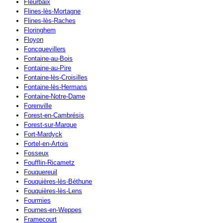
Fleurbaix
Flines-lès-Mortagne
Flines-lès-Raches
Floringhem
Floyon
Foncquevillers
Fontaine-au-Bois
Fontaine-au-Pire
Fontaine-lès-Croisilles
Fontaine-lès-Hermans
Fontaine-Notre-Dame
Forenville
Forest-en-Cambrésis
Forest-sur-Marque
Fort-Mardyck
Fortel-en-Artois
Fosseux
Foufflin-Ricametz
Fouquereuil
Fouquières-lès-Béthune
Fouquières-lès-Lens
Fourmies
Fournes-en-Weppes
Framecourt