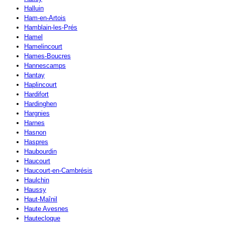
Halluin
Ham-en-Artois
Hamblain-les-Prés
Hamel
Hamelincourt
Hames-Boucres
Hannescamps
Hantay
Haplincourt
Hardifort
Hardinghen
Hargnies
Harnes
Hasnon
Haspres
Haubourdin
Haucourt
Haucourt-en-Cambrésis
Haulchin
Haussy
Haut-Maînil
Haute Avesnes
Hautecloque