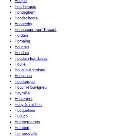
Holque
Hon-Hergies
Hondeghem
Hondschoote
Honnechy
Honnecourt-sur-l'Escaut
Hordain
Hornaing
Houchin
Houdain
Houdain-lez-Bavay
Houlle
Houplin-Ancoisne
Houplines
Houtkerque
Houvin-Houvigneul
Hoymille
Hubersent
Huby-Saint-Leu
Hucqueliers
Hulluch
Humbercamps
Humbert
Humeroeuille