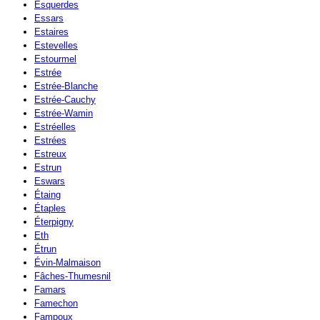
Esquerdes
Essars
Estaires
Estevelles
Estourmel
Estrée
Estrée-Blanche
Estrée-Cauchy
Estrée-Wamin
Estréelles
Estrées
Estreux
Estrun
Eswars
Étaing
Étaples
Éterpigny
Eth
Étrun
Évin-Malmaison
Fâches-Thumesnil
Famars
Famechon
Fampoux