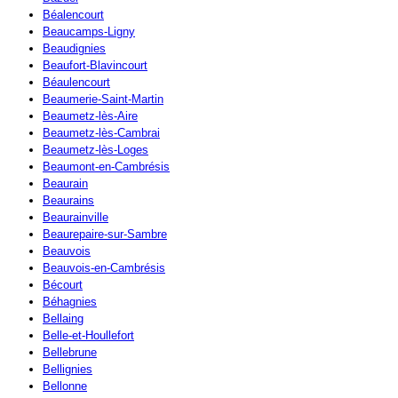
Béalencourt
Beaucamps-Ligny
Beaudignies
Beaufort-Blavincourt
Béaulencourt
Beaumerie-Saint-Martin
Beaumetz-lès-Aire
Beaumetz-lès-Cambrai
Beaumetz-lès-Loges
Beaumont-en-Cambrésis
Beaurain
Beaurains
Beaurainville
Beaurepaire-sur-Sambre
Beauvois
Beauvois-en-Cambrésis
Bécourt
Béhagnies
Bellaing
Belle-et-Houllefort
Bellebrune
Bellignies
Bellonne