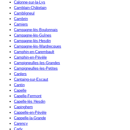
Calonne-sur-la-Lys
Camblain-Châtelain
Cambligneul
Cambrin
Camiers
Campagne-lès-Boulonnais
Campagne-lès-Guînes
Campagne-lès-Hesdin
Campagne-lès-Wardrecques
Camphin-en-Carembault
Camphin-en-Pévèle
Campigneulles-les-Grandes
Campigneulles-les-Petites
Canlers
Cantaing-sur-Escaut
Cantin
Capelle
Capelle-Fermont
Capelle-lès Hesdin
Capinghem
Cappelle-en-Pévèle
Cappelle-la-Grande
Carency
Carly