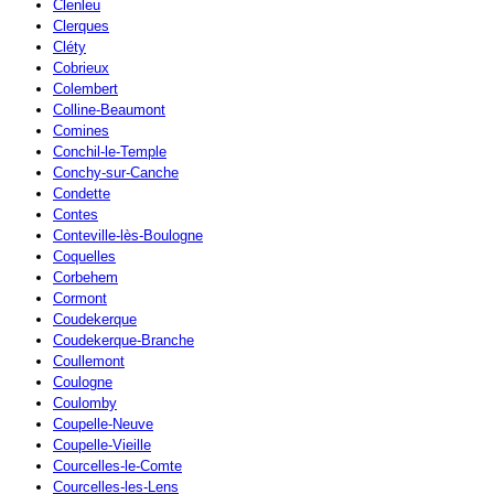
Clenleu
Clerques
Cléty
Cobrieux
Colembert
Colline-Beaumont
Comines
Conchil-le-Temple
Conchy-sur-Canche
Condette
Contes
Conteville-lès-Boulogne
Coquelles
Corbehem
Cormont
Coudekerque
Coudekerque-Branche
Coullemont
Coulogne
Coulomby
Coupelle-Neuve
Coupelle-Vieille
Courcelles-le-Comte
Courcelles-les-Lens