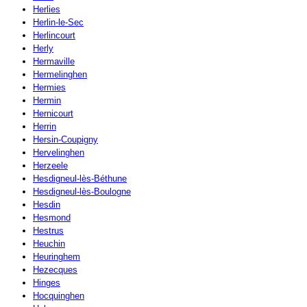
Herlies
Herlin-le-Sec
Herlincourt
Herly
Hermaville
Hermelinghen
Hermies
Hermin
Hernicourt
Herrin
Hersin-Coupigny
Hervelinghen
Herzeele
Hesdigneul-lès-Béthune
Hesdigneul-lès-Boulogne
Hesdin
Hesmond
Hestrus
Heuchin
Heuringhem
Hezecques
Hinges
Hocquinghen