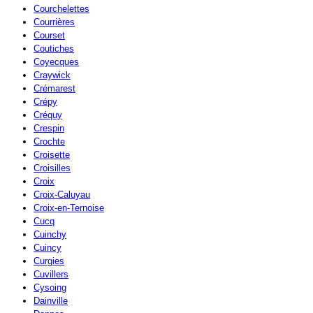
Courchelettes
Courrières
Courset
Coutiches
Coyecques
Craywick
Crémarest
Crépy
Créquy
Crespin
Crochte
Croisette
Croisilles
Croix
Croix-Caluyau
Croix-en-Ternoise
Cucq
Cuinchy
Cuincy
Curgies
Cuvillers
Cysoing
Dainville