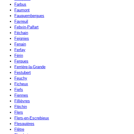
Farbus
Faumont
Fauquembergues
Favreuil
Febvin-Palfart
Féchain
Feignies
Fenain
Ferfay
Férin
Ferques
Ferrière-la-Grande
Festubert
Feuchy
Ficheux
Fiefs
Fiennes
Fillièvres
Fléchin
Flers
Flers-en-Escrebieux
Flesquières
Flêtre