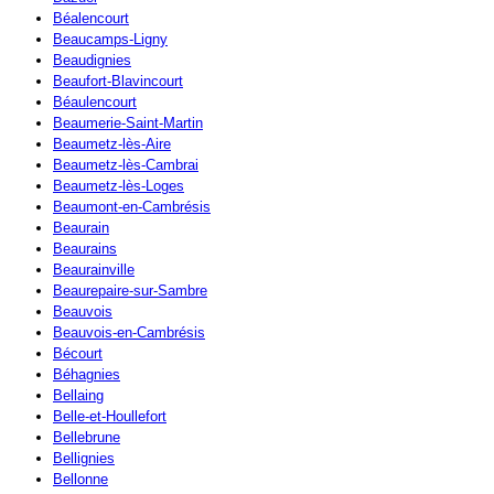
Béalencourt
Beaucamps-Ligny
Beaudignies
Beaufort-Blavincourt
Béaulencourt
Beaumerie-Saint-Martin
Beaumetz-lès-Aire
Beaumetz-lès-Cambrai
Beaumetz-lès-Loges
Beaumont-en-Cambrésis
Beaurain
Beaurains
Beaurainville
Beaurepaire-sur-Sambre
Beauvois
Beauvois-en-Cambrésis
Bécourt
Béhagnies
Bellaing
Belle-et-Houllefort
Bellebrune
Bellignies
Bellonne