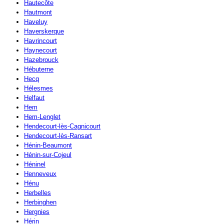
Hautecôte
Hautmont
Haveluy
Haverskerque
Havrincourt
Haynecourt
Hazebrouck
Hébuterne
Hecq
Hélesmes
Helfaut
Hem
Hem-Lenglet
Hendecourt-lès-Cagnicourt
Hendecourt-lès-Ransart
Hénin-Beaumont
Hénin-sur-Cojeul
Héninel
Henneveux
Hénu
Herbelles
Herbinghen
Hergnies
Hérin