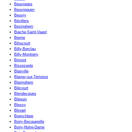
Beuvrages
Beuvrequen
Beuvry
Bévillers
Bezinghem
Biache-Saint-Vaast
Bierne
Bihucourt
Billy-Berclau
Billy-Montigny
Bimont
Bissezeele
Blairville
Blangy-sur-Ternoise
Blaringhem
Blécourt
Blendecques
Bléquin
Blessy
Blingel
Boeschèpe
Boiry-Becquerelle
Boiry-Notre-Dame