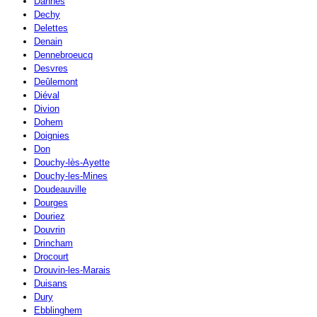
Dannes
Dechy
Delettes
Denain
Dennebroeucq
Desvres
Deûlemont
Diéval
Divion
Dohem
Doignies
Don
Douchy-lès-Ayette
Douchy-les-Mines
Doudeauville
Dourges
Douriez
Douvrin
Drincham
Drocourt
Drouvin-les-Marais
Duisans
Dury
Ebblinghem