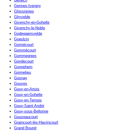
Genech
Gennes-Ivergny
Ghissignies
Ghyvelde
Givenchy-en-Gohelle
Givenchy-le-Noble
Godewaersvelde
Goeulzin
Gomiécourt
Gommécourt
Gommegnies
Gondecourt
Gonnehem
Gonnelieu
Gosnay
Gouves
Gouy-en-Artois
Gouy-en-Gohelle
Gouy-en-Ternois
Gouy-Saint-André
Gouy-sous-Bellonne
Gouzeaucourt
Graincourt-lès-Havrincourt
Grand Bouret