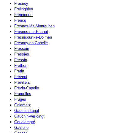
Frasnoy
Frélinghien
Frémicourt
Frencq
Fresnes-lès-Montauban
Fresnes-sur-Escaut
Fresnicourt-le-Dolmen
Fresnoy-en-Gohelle
Fressain
Fressies
Fressin
Fréthun
Fretin
Frévent
Frévillers
Frévin-Capelle
Fromelles
Fruges
Galametz
Gauchin-Légal
Gauchin-Verloingt
Gaudiempré
Gavrelle