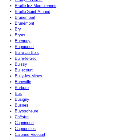
Bruille-lez-Marchiennes
Bruille-Saint-Amand
Brunembert
Brunémont
Bry
Bryas
Bucquoy
Bugnicourt
Buire-au-Bois
Buire-le-Sec
Buissy
Bullecourt
Bully-les-Mines
Buneville
Burbure
Bus
Busigny
Busnes
Buysscheure
Caëstre
Cagnicourt
Cagnoncles
Calonne-Ricouart