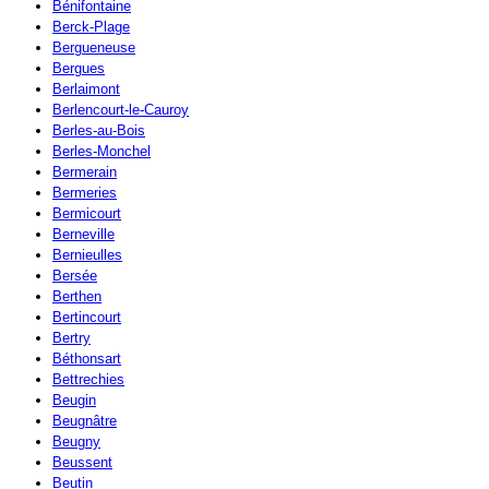
Bénifontaine
Berck-Plage
Bergueneuse
Bergues
Berlaimont
Berlencourt-le-Cauroy
Berles-au-Bois
Berles-Monchel
Bermerain
Bermeries
Bermicourt
Berneville
Bernieulles
Bersée
Berthen
Bertincourt
Bertry
Béthonsart
Bettrechies
Beugin
Beugnâtre
Beugny
Beussent
Beutin