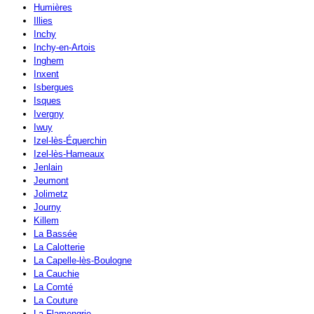
Humières
Illies
Inchy
Inchy-en-Artois
Inghem
Inxent
Isbergues
Isques
Ivergny
Iwuy
Izel-lès-Équerchin
Izel-lès-Hameaux
Jenlain
Jeumont
Jolimetz
Journy
Killem
La Bassée
La Calotterie
La Capelle-lès-Boulogne
La Cauchie
La Comté
La Couture
La Flamengrie