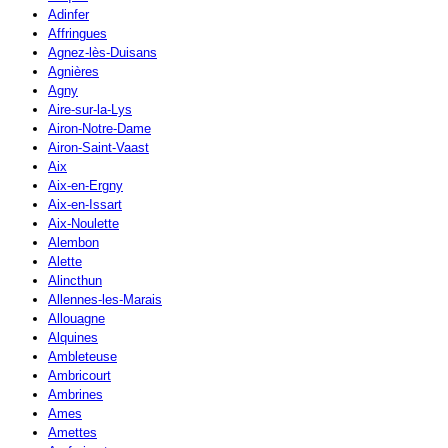
Adinfer
Affringues
Agnez-lès-Duisans
Agnières
Agny
Aire-sur-la-Lys
Airon-Notre-Dame
Airon-Saint-Vaast
Aix
Aix-en-Ergny
Aix-en-Issart
Aix-Noulette
Alembon
Alette
Alincthun
Allennes-les-Marais
Allouagne
Alquines
Ambleteuse
Ambricourt
Ambrines
Ames
Amettes