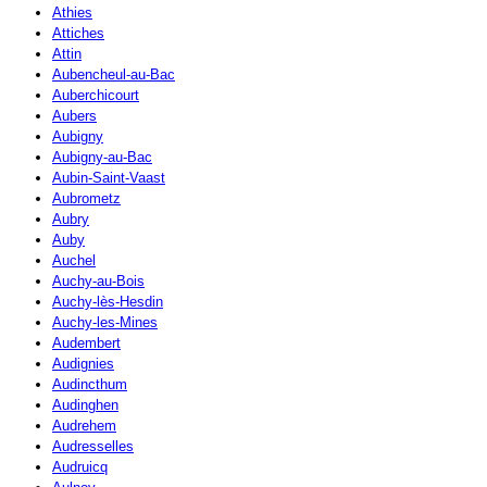
Athies
Attiches
Attin
Aubencheul-au-Bac
Auberchicourt
Aubers
Aubigny
Aubigny-au-Bac
Aubin-Saint-Vaast
Aubrometz
Aubry
Auby
Auchel
Auchy-au-Bois
Auchy-lès-Hesdin
Auchy-les-Mines
Audembert
Audignies
Audincthum
Audinghen
Audrehem
Audresselles
Audruicq