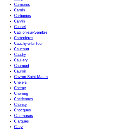
Carnières
Carnin
Cartignies
Carvin
Cassel
Catillon-sur-Sambre
Cattenières
Cauchy-à-la-Tour
Caucourt
Caudry
Caullery
Caumont
Cauroir
Cavron-Saint-Martin
Chelers
Chemy
Chéreng
Chériennes
Chérisy
Chocques
Clairmarais
Clarques
Clary