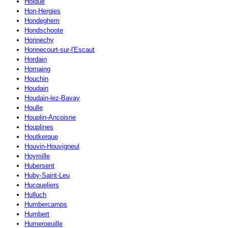
Holque
Hon-Hergies
Hondeghem
Hondschoote
Honnechy
Honnecourt-sur-l'Escaut
Hordain
Hornaing
Houchin
Houdain
Houdain-lez-Bavay
Houlle
Houplin-Ancoisne
Houplines
Houtkerque
Houvin-Houvigneul
Hoymille
Hubersent
Huby-Saint-Leu
Hucqueliers
Hulluch
Humbercamps
Humbert
Humeroeuille