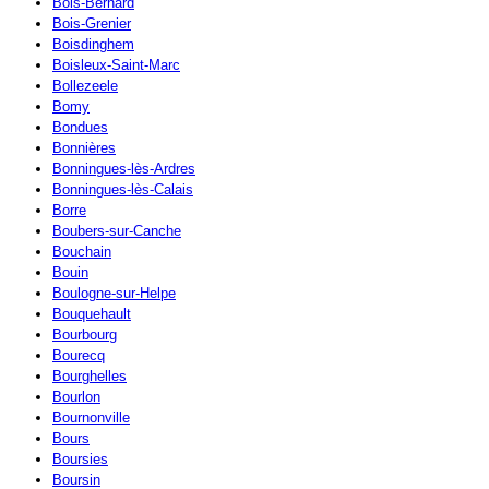
Bois-Bernard
Bois-Grenier
Boisdinghem
Boisleux-Saint-Marc
Bollezeele
Bomy
Bondues
Bonnières
Bonningues-lès-Ardres
Bonningues-lès-Calais
Borre
Boubers-sur-Canche
Bouchain
Bouin
Boulogne-sur-Helpe
Bouquehault
Bourbourg
Bourecq
Bourghelles
Bourlon
Bournonville
Bours
Boursies
Boursin