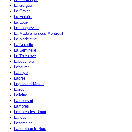
La Gorgue
La Groise
La Herlière
La Loge
La Longueville
La Madelaine-sous-Montreuil
La Madeleine
La Neuville
La Sentinelle
La Thieuloye
Labeuvrière
Labourse
Labroye
Lacres
Lagnicourt-Marcel
Laires
Lallaing
Lambersart
Lambres
Lambres-lès-Douai
Landas
Landrecies
Landrethun-le-Nord