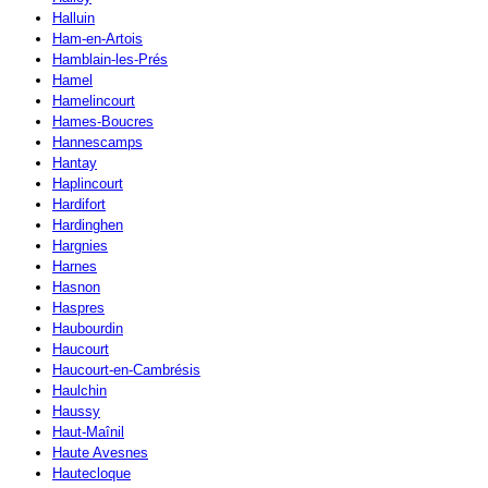
Halluin
Ham-en-Artois
Hamblain-les-Prés
Hamel
Hamelincourt
Hames-Boucres
Hannescamps
Hantay
Haplincourt
Hardifort
Hardinghen
Hargnies
Harnes
Hasnon
Haspres
Haubourdin
Haucourt
Haucourt-en-Cambrésis
Haulchin
Haussy
Haut-Maînil
Haute Avesnes
Hautecloque