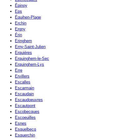
Épinoy
Eps
Équihen-Plage
Erchin
Ergny
Érin
Eringhem
Erny-Saint-Julien
Erquières
Erquinghem-le-Sec
Erquinghem-Lys
Erre
Ervillers
Escalles
Escarmain
Escaudain
Escaudoeuvres
Escautpont
Escobecques
Escoeuilles
Esnes
Esquelbecq
Esquerchin