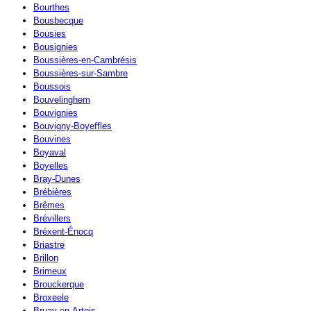
Bourthes
Bousbecque
Bousies
Bousignies
Boussières-en-Cambrésis
Boussières-sur-Sambre
Boussois
Bouvelinghem
Bouvignies
Bouvigny-Boyeffles
Bouvines
Boyaval
Boyelles
Bray-Dunes
Brébières
Brêmes
Brévillers
Bréxent-Énocq
Briastre
Brillon
Brimeux
Brouckerque
Broxeele
Bruay-en-Artois