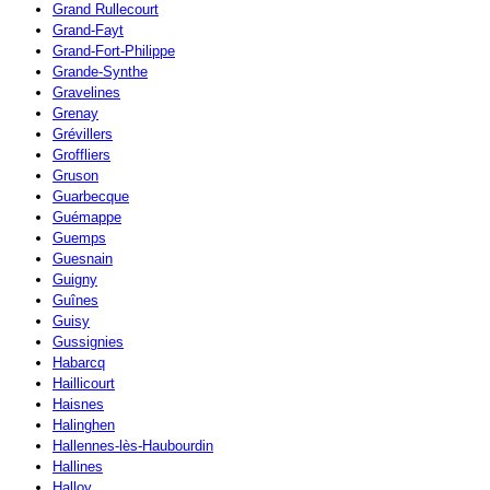
Grand Rullecourt
Grand-Fayt
Grand-Fort-Philippe
Grande-Synthe
Gravelines
Grenay
Grévillers
Groffliers
Gruson
Guarbecque
Guémappe
Guemps
Guesnain
Guigny
Guînes
Guisy
Gussignies
Habarcq
Haillicourt
Haisnes
Halinghen
Hallennes-lès-Haubourdin
Hallines
Halloy