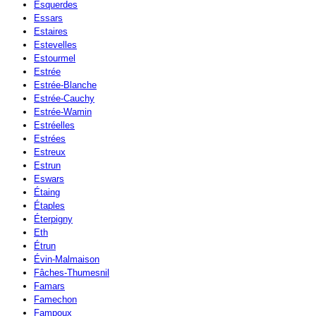
Esquerdes
Essars
Estaires
Estevelles
Estourmel
Estrée
Estrée-Blanche
Estrée-Cauchy
Estrée-Wamin
Estréelles
Estrées
Estreux
Estrun
Eswars
Étaing
Étaples
Éterpigny
Eth
Étrun
Évin-Malmaison
Fâches-Thumesnil
Famars
Famechon
Fampoux