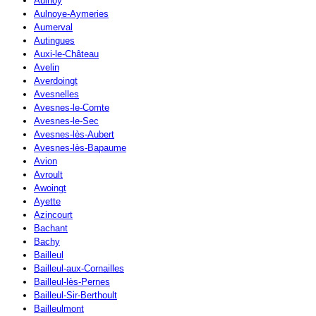
Aulnoy
Aulnoye-Aymeries
Aumerval
Autingues
Auxi-le-Château
Avelin
Averdoingt
Avesnelles
Avesnes-le-Comte
Avesnes-le-Sec
Avesnes-lès-Aubert
Avesnes-lès-Bapaume
Avion
Avroult
Awoingt
Ayette
Azincourt
Bachant
Bachy
Bailleul
Bailleul-aux-Cornailles
Bailleul-lès-Pernes
Bailleul-Sir-Berthoult
Bailleulmont