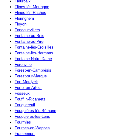
Fleurbaix
Flines-lès-Mortagne
Flines-lès-Raches
Floringhem
Floyon
Foncquevillers
Fontaine-au-Bois
Fontaine-au-Pire
Fontaine-lès-Croisilles
Fontaine-lès-Hermans
Fontaine-Notre-Dame
Forenville
Forest-en-Cambrésis
Forest-sur-Marque
Fort-Mardyck
Fortel-en-Artois
Fosseux
Foufflin-Ricametz
Fouquereuil
Fouquières-lès-Béthune
Fouquières-lès-Lens
Fourmies
Fournes-en-Weppes
Framecourt