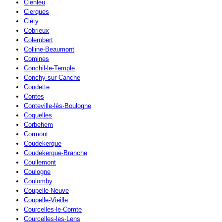
Clenleu
Clerques
Cléty
Cobrieux
Colembert
Colline-Beaumont
Comines
Conchil-le-Temple
Conchy-sur-Canche
Condette
Contes
Conteville-lès-Boulogne
Coquelles
Corbehem
Cormont
Coudekerque
Coudekerque-Branche
Coullemont
Coulogne
Coulomby
Coupelle-Neuve
Coupelle-Vieille
Courcelles-le-Comte
Courcelles-les-Lens