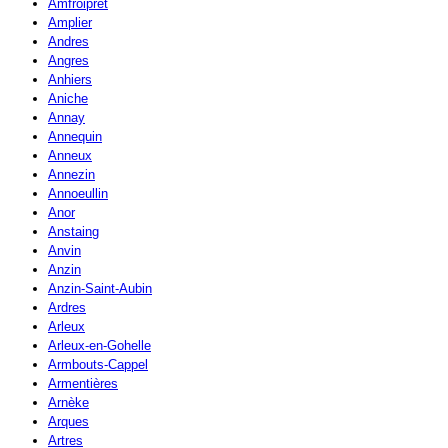
Amfroipret
Amplier
Andres
Angres
Anhiers
Aniche
Annay
Annequin
Anneux
Annezin
Annoeullin
Anor
Anstaing
Anvin
Anzin
Anzin-Saint-Aubin
Ardres
Arleux
Arleux-en-Gohelle
Armbouts-Cappel
Armentières
Arnèke
Arques
Artres