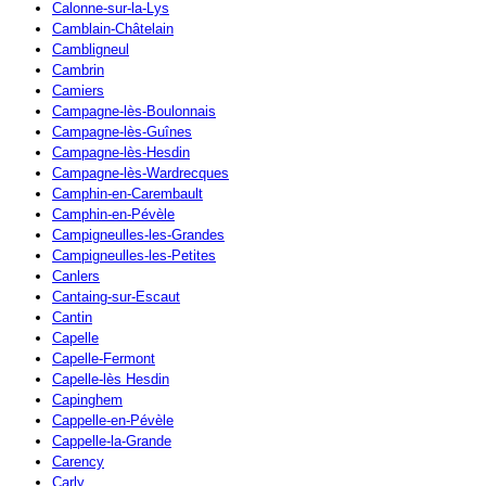
Calonne-sur-la-Lys
Camblain-Châtelain
Cambligneul
Cambrin
Camiers
Campagne-lès-Boulonnais
Campagne-lès-Guînes
Campagne-lès-Hesdin
Campagne-lès-Wardrecques
Camphin-en-Carembault
Camphin-en-Pévèle
Campigneulles-les-Grandes
Campigneulles-les-Petites
Canlers
Cantaing-sur-Escaut
Cantin
Capelle
Capelle-Fermont
Capelle-lès Hesdin
Capinghem
Cappelle-en-Pévèle
Cappelle-la-Grande
Carency
Carly