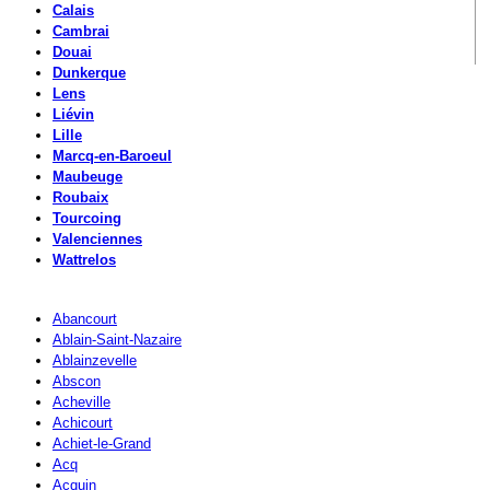
Calais
Cambrai
Douai
Dunkerque
Lens
Liévin
Lille
Marcq-en-Baroeul
Maubeuge
Roubaix
Tourcoing
Valenciennes
Wattrelos
Abancourt
Ablain-Saint-Nazaire
Ablainzevelle
Abscon
Acheville
Achicourt
Achiet-le-Grand
Acq
Acquin