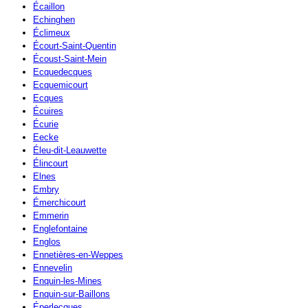
Écaillon
Echinghen
Éclimeux
Écourt-Saint-Quentin
Écoust-Saint-Mein
Ecquedecques
Ecquemicourt
Ecques
Écuires
Écurie
Eecke
Éleu-dit-Leauwette
Élincourt
Elnes
Embry
Émerchicourt
Emmerin
Englefontaine
Englos
Ennetières-en-Weppes
Ennevelin
Enquin-les-Mines
Enquin-sur-Baillons
Éperlecques