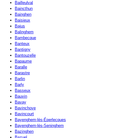
Bailleulval
Baincthun
Bainghen
Baisieux
Bajus
Balinghem
Bambecque
Banteux
Bantigny
Bantouzelle
Bapaume
Baralle
Barastre
Barlin
Barly
Basseux
Bauvin
Bavay
Bavinchove
Bavincourt
Bayenghem-lès-Éperlecques
Bayenghem-lès-Seninghem
Bazinghen
Bazuel