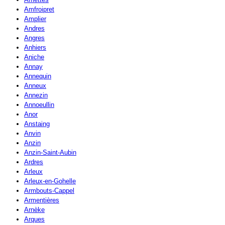
Amfroipret
Amplier
Andres
Angres
Anhiers
Aniche
Annay
Annequin
Anneux
Annezin
Annoeullin
Anor
Anstaing
Anvin
Anzin
Anzin-Saint-Aubin
Ardres
Arleux
Arleux-en-Gohelle
Armbouts-Cappel
Armentières
Arnèke
Arques