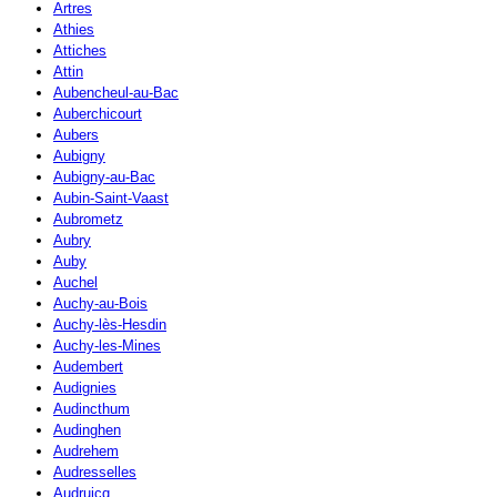
Artres
Athies
Attiches
Attin
Aubencheul-au-Bac
Auberchicourt
Aubers
Aubigny
Aubigny-au-Bac
Aubin-Saint-Vaast
Aubrometz
Aubry
Auby
Auchel
Auchy-au-Bois
Auchy-lès-Hesdin
Auchy-les-Mines
Audembert
Audignies
Audincthum
Audinghen
Audrehem
Audresselles
Audruicq