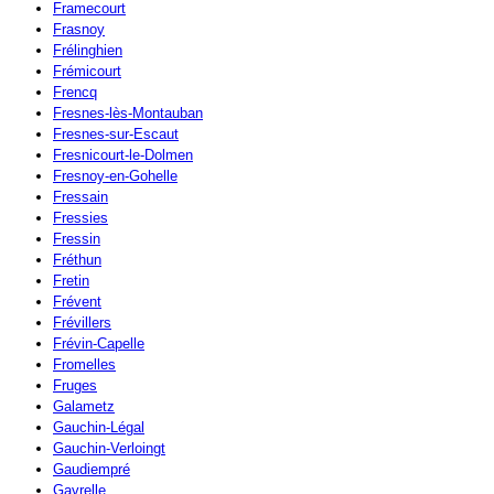
Framecourt
Frasnoy
Frélinghien
Frémicourt
Frencq
Fresnes-lès-Montauban
Fresnes-sur-Escaut
Fresnicourt-le-Dolmen
Fresnoy-en-Gohelle
Fressain
Fressies
Fressin
Fréthun
Fretin
Frévent
Frévillers
Frévin-Capelle
Fromelles
Fruges
Galametz
Gauchin-Légal
Gauchin-Verloingt
Gaudiempré
Gavrelle