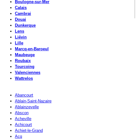
Boulogne-sur-Mer
Calais
Cambrai
Douai
Dunkerque
Lens
Liévin
Lille
Marcq-en-Baroeul
Maubeuge
Roubaix
Tourcoing
Valenciennes
Wattrelos
Abancourt
Ablain-Saint-Nazaire
Ablainzevelle
Abscon
Acheville
Achicourt
Achiet-le-Grand
Acq