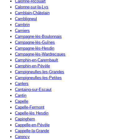
Calonne-Ricouart
Calonne-sur-la-Lys
Camblain-Châtelain
Cambligneul
Cambrin
Camiers
Campagne-lès-Boulonnais
Campagne-lès-Guînes
Campagne-lès-Hesdin
Campagne-lès-Wardrecques
Camphin-en-Carembault
Camphin-en-Pévèle
Campigneulles-les-Grandes
Campigneulles-les-Petites
Canlers
Cantaing-sur-Escaut
Cantin
Capelle
Capelle-Fermont
Capelle-lès Hesdin
Capinghem
Cappelle-en-Pévèle
Cappelle-la-Grande
Carency