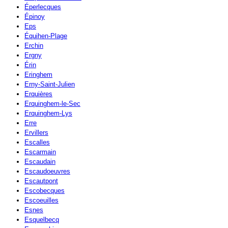
Éperlecques
Épinoy
Eps
Équihen-Plage
Erchin
Ergny
Érin
Eringhem
Erny-Saint-Julien
Erquières
Erquinghem-le-Sec
Erquinghem-Lys
Erre
Ervillers
Escalles
Escarmain
Escaudain
Escaudoeuvres
Escautpont
Escobecques
Escoeuilles
Esnes
Esquelbecq