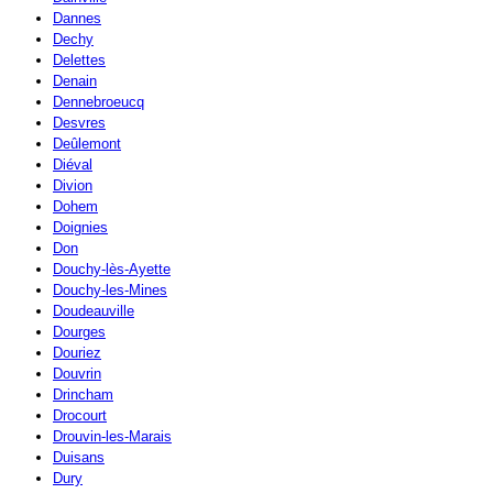
Dannes
Dechy
Delettes
Denain
Dennebroeucq
Desvres
Deûlemont
Diéval
Divion
Dohem
Doignies
Don
Douchy-lès-Ayette
Douchy-les-Mines
Doudeauville
Dourges
Douriez
Douvrin
Drincham
Drocourt
Drouvin-les-Marais
Duisans
Dury