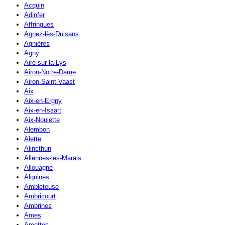
Acquin
Adinfer
Affringues
Agnez-lès-Duisans
Agnières
Agny
Aire-sur-la-Lys
Airon-Notre-Dame
Airon-Saint-Vaast
Aix
Aix-en-Ergny
Aix-en-Issart
Aix-Noulette
Alembon
Alette
Alincthun
Allennes-les-Marais
Allouagne
Alquines
Ambleteuse
Ambricourt
Ambrines
Ames
Amettes