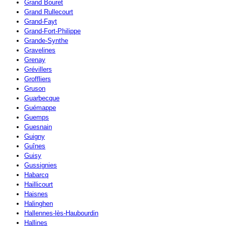
Grand Bouret
Grand Rullecourt
Grand-Fayt
Grand-Fort-Philippe
Grande-Synthe
Gravelines
Grenay
Grévillers
Groffliers
Gruson
Guarbecque
Guémappe
Guemps
Guesnain
Guigny
Guînes
Guisy
Gussignies
Habarcq
Haillicourt
Haisnes
Halinghen
Hallennes-lès-Haubourdin
Hallines