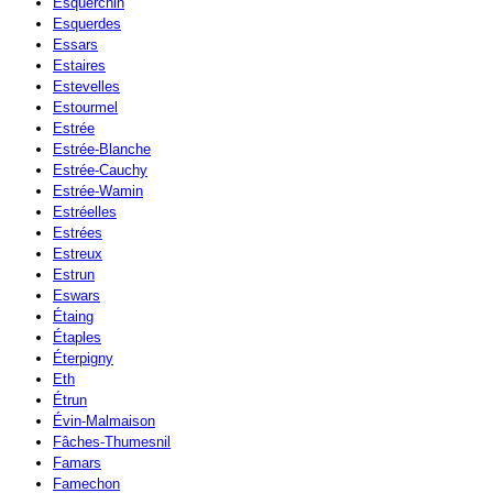
Esquerchin
Esquerdes
Essars
Estaires
Estevelles
Estourmel
Estrée
Estrée-Blanche
Estrée-Cauchy
Estrée-Wamin
Estréelles
Estrées
Estreux
Estrun
Eswars
Étaing
Étaples
Éterpigny
Eth
Étrun
Évin-Malmaison
Fâches-Thumesnil
Famars
Famechon