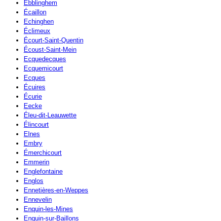
Ebblinghem
Écaillon
Echinghen
Éclimeux
Écourt-Saint-Quentin
Écoust-Saint-Mein
Ecquedecques
Ecquemicourt
Ecques
Écuires
Écurie
Eecke
Éleu-dit-Leauwette
Élincourt
Elnes
Embry
Émerchicourt
Emmerin
Englefontaine
Englos
Ennetières-en-Weppes
Ennevelin
Enquin-les-Mines
Enquin-sur-Baillons