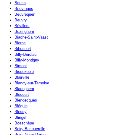
Beutin
Beuvrages
Beuvrequen
Beuvry
Bévillers
Bezinghem
Biache-Saint-Vaast
Bierne
Bihucourt
Billy-Berclau
Billy-Montigny
Bimont
Bissezeele
Blairville
Blangy-sur-Ternoise
Blaringhem
Blécourt
Blendecques
Bléquin
Blessy
Blingel
Boeschèpe
Boiry-Becquerelle
Boiry-Notre-Dame