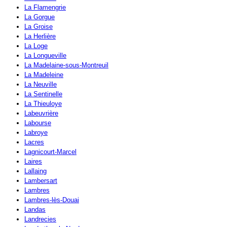
La Flamengrie
La Gorgue
La Groise
La Herlière
La Loge
La Longueville
La Madelaine-sous-Montreuil
La Madeleine
La Neuville
La Sentinelle
La Thieuloye
Labeuvrière
Labourse
Labroye
Lacres
Lagnicourt-Marcel
Laires
Lallaing
Lambersart
Lambres
Lambres-lès-Douai
Landas
Landrecies