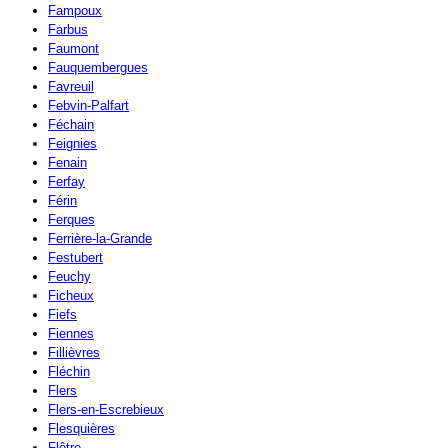
Fampoux
Farbus
Faumont
Fauquembergues
Favreuil
Febvin-Palfart
Féchain
Feignies
Fenain
Ferfay
Férin
Ferques
Ferrière-la-Grande
Festubert
Feuchy
Ficheux
Fiefs
Fiennes
Fillièvres
Fléchin
Flers
Flers-en-Escrebieux
Flesquières
Flêtre