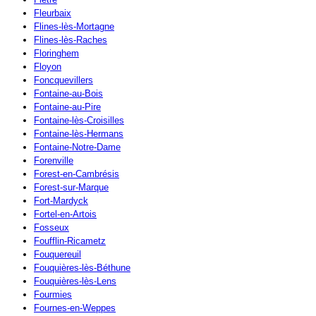
Fleurbaix
Flines-lès-Mortagne
Flines-lès-Raches
Floringhem
Floyon
Foncquevillers
Fontaine-au-Bois
Fontaine-au-Pire
Fontaine-lès-Croisilles
Fontaine-lès-Hermans
Fontaine-Notre-Dame
Forenville
Forest-en-Cambrésis
Forest-sur-Marque
Fort-Mardyck
Fortel-en-Artois
Fosseux
Foufflin-Ricametz
Fouquereuil
Fouquières-lès-Béthune
Fouquières-lès-Lens
Fourmies
Fournes-en-Weppes