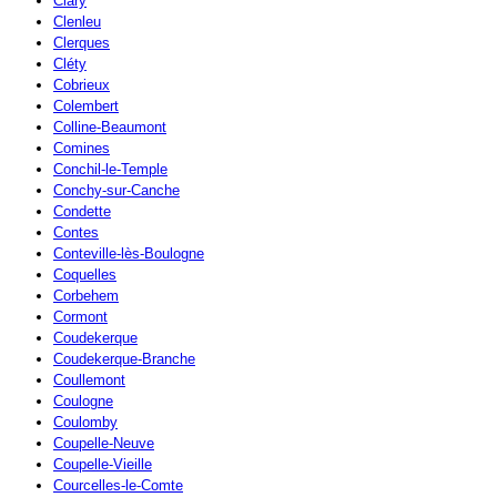
Clary
Clenleu
Clerques
Cléty
Cobrieux
Colembert
Colline-Beaumont
Comines
Conchil-le-Temple
Conchy-sur-Canche
Condette
Contes
Conteville-lès-Boulogne
Coquelles
Corbehem
Cormont
Coudekerque
Coudekerque-Branche
Coullemont
Coulogne
Coulomby
Coupelle-Neuve
Coupelle-Vieille
Courcelles-le-Comte