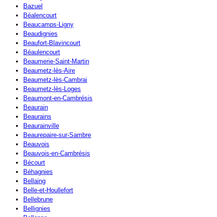
Bazuel
Béalencourt
Beaucamps-Ligny
Beaudignies
Beaufort-Blavincourt
Béaulencourt
Beaumerie-Saint-Martin
Beaumetz-lès-Aire
Beaumetz-lès-Cambrai
Beaumetz-lès-Loges
Beaumont-en-Cambrésis
Beaurain
Beaurains
Beaurainville
Beaurepaire-sur-Sambre
Beauvois
Beauvois-en-Cambrésis
Bécourt
Béhagnies
Bellaing
Belle-et-Houllefort
Bellebrune
Bellignies