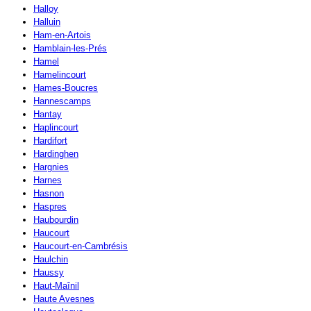
Halloy
Halluin
Ham-en-Artois
Hamblain-les-Prés
Hamel
Hamelincourt
Hames-Boucres
Hannescamps
Hantay
Haplincourt
Hardifort
Hardinghen
Hargnies
Harnes
Hasnon
Haspres
Haubourdin
Haucourt
Haucourt-en-Cambrésis
Haulchin
Haussy
Haut-Maînil
Haute Avesnes