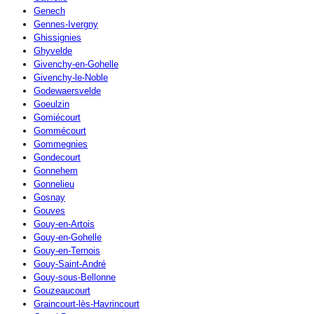
Genech
Gennes-Ivergny
Ghissignies
Ghyvelde
Givenchy-en-Gohelle
Givenchy-le-Noble
Godewaersvelde
Goeulzin
Gomiécourt
Gommécourt
Gommegnies
Gondecourt
Gonnehem
Gonnelieu
Gosnay
Gouves
Gouy-en-Artois
Gouy-en-Gohelle
Gouy-en-Ternois
Gouy-Saint-André
Gouy-sous-Bellonne
Gouzeaucourt
Graincourt-lès-Havrincourt