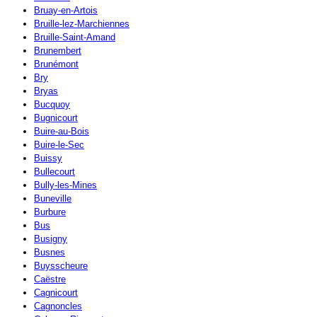
Bruay-en-Artois
Bruille-lez-Marchiennes
Bruille-Saint-Amand
Brunembert
Brunémont
Bry
Bryas
Bucquoy
Bugnicourt
Buire-au-Bois
Buire-le-Sec
Buissy
Bullecourt
Bully-les-Mines
Buneville
Burbure
Bus
Busigny
Busnes
Buysscheure
Caëstre
Cagnicourt
Cagnoncles