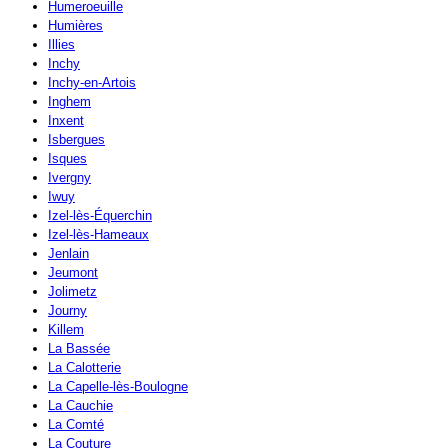
Humeroeuille
Humières
Illies
Inchy
Inchy-en-Artois
Inghem
Inxent
Isbergues
Isques
Ivergny
Iwuy
Izel-lès-Équerchin
Izel-lès-Hameaux
Jenlain
Jeumont
Jolimetz
Journy
Killem
La Bassée
La Calotterie
La Capelle-lès-Boulogne
La Cauchie
La Comté
La Couture