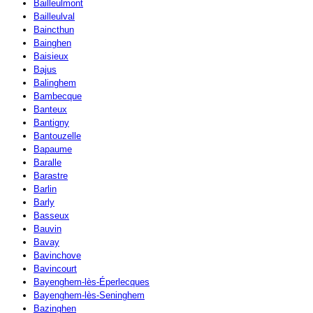
Bailleulmont
Bailleulval
Baincthun
Bainghen
Baisieux
Bajus
Balinghem
Bambecque
Banteux
Bantigny
Bantouzelle
Bapaume
Baralle
Barastre
Barlin
Barly
Basseux
Bauvin
Bavay
Bavinchove
Bavincourt
Bayenghem-lès-Éperlecques
Bayenghem-lès-Seninghem
Bazinghen