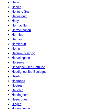
Hérin
Herlies
Herlin-le-Sec
Herlincourt
Herly
Hermaville
Hermelinghen
Hermies
Hermin
Hernicourt
Herrin
Hersin-Coupigny
Hervelinghen
Herzeele
Hesdigneul-lès-Béthune
Hesdigneul-lès-Boulogne
Hesdin
Hesmond
Hestrus
Heuchin
Heuringhem
Hezecques
Hinges
Hocquinghen