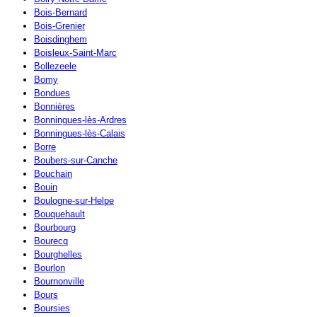
Bois-Bernard
Bois-Grenier
Boisdinghem
Boisleux-Saint-Marc
Bollezeele
Bomy
Bondues
Bonnières
Bonningues-lès-Ardres
Bonningues-lès-Calais
Borre
Boubers-sur-Canche
Bouchain
Bouin
Boulogne-sur-Helpe
Bouquehault
Bourbourg
Bourecq
Bourghelles
Bourlon
Bournonville
Bours
Boursies