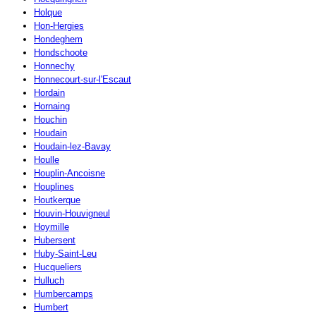
Holque
Hon-Hergies
Hondeghem
Hondschoote
Honnechy
Honnecourt-sur-l'Escaut
Hordain
Hornaing
Houchin
Houdain
Houdain-lez-Bavay
Houlle
Houplin-Ancoisne
Houplines
Houtkerque
Houvin-Houvigneul
Hoymille
Hubersent
Huby-Saint-Leu
Hucqueliers
Hulluch
Humbercamps
Humbert