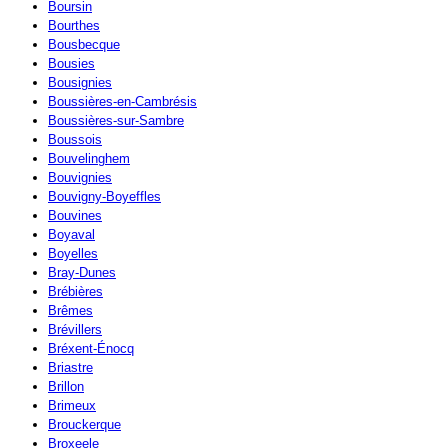
Boursin
Bourthes
Bousbecque
Bousies
Bousignies
Boussières-en-Cambrésis
Boussières-sur-Sambre
Boussois
Bouvelinghem
Bouvignies
Bouvigny-Boyeffles
Bouvines
Boyaval
Boyelles
Bray-Dunes
Brébières
Brêmes
Brévillers
Bréxent-Énocq
Briastre
Brillon
Brimeux
Brouckerque
Broxeele