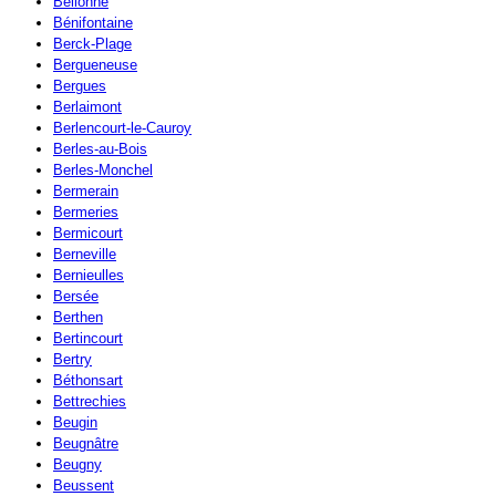
Bellonne
Bénifontaine
Berck-Plage
Bergueneuse
Bergues
Berlaimont
Berlencourt-le-Cauroy
Berles-au-Bois
Berles-Monchel
Bermerain
Bermeries
Bermicourt
Berneville
Bernieulles
Bersée
Berthen
Bertincourt
Bertry
Béthonsart
Bettrechies
Beugin
Beugnâtre
Beugny
Beussent