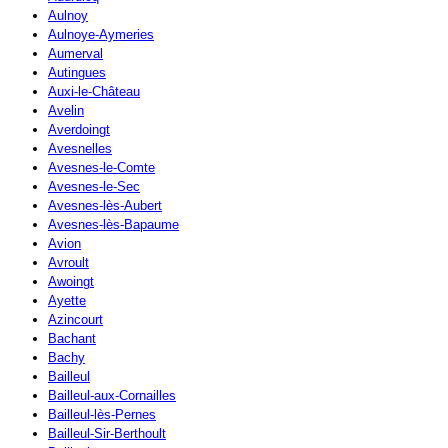
Aulnoy
Aulnoye-Aymeries
Aumerval
Autingues
Auxi-le-Château
Avelin
Averdoingt
Avesnelles
Avesnes-le-Comte
Avesnes-le-Sec
Avesnes-lès-Aubert
Avesnes-lès-Bapaume
Avion
Avroult
Awoingt
Ayette
Azincourt
Bachant
Bachy
Bailleul
Bailleul-aux-Cornailles
Bailleul-lès-Pernes
Bailleul-Sir-Berthoult