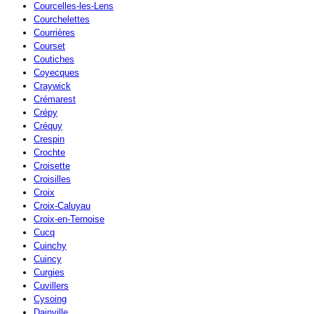
Courcelles-les-Lens
Courchelettes
Courrières
Courset
Coutiches
Coyecques
Craywick
Crémarest
Crépy
Créquy
Crespin
Crochte
Croisette
Croisilles
Croix
Croix-Caluyau
Croix-en-Ternoise
Cucq
Cuinchy
Cuincy
Curgies
Cuvillers
Cysoing
Dainville