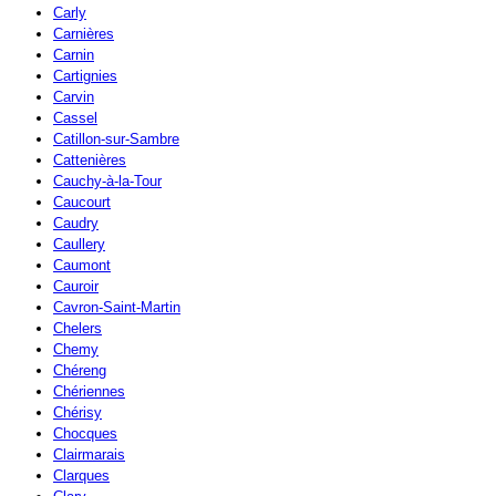
Carly
Carnières
Carnin
Cartignies
Carvin
Cassel
Catillon-sur-Sambre
Cattenières
Cauchy-à-la-Tour
Caucourt
Caudry
Caullery
Caumont
Cauroir
Cavron-Saint-Martin
Chelers
Chemy
Chéreng
Chériennes
Chérisy
Chocques
Clairmarais
Clarques