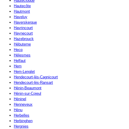
Hautecloque
Hautecôte
Hautmont
Haveluy
Haverskerque
Havrincourt
Haynecourt
Hazebrouck
Hébuterne
Hecq
Hélesmes
Helfaut
Hem
Hem-Lenglet
Hendecourt-lès-Cagnicourt
Hendecourt-lès-Ransart
Hénin-Beaumont
Hénin-sur-Cojeul
Héninel
Henneveux
Hénu
Herbelles
Herbinghen
Hergnies